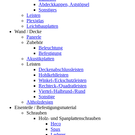
Abdeckkappen, Aststöpsel
Sonstiges
Leisten
Plexiglas
Leichtbauplatten
Wand / Decke
Paneele
Zubehör
Beleuchtung
Befestigung
Akustikplatten
Leisten
Deckenabschlussleisten
Hohlkehlleisten
Winkel-/Eckschutzleisten
Rechteck-/Quadratleisten
Viertel-/Halbrund-/Rund
Sonstige
Altholzdesign
Eisenteile / Befestigungsmaterial
Schrauben
Holz- und Spanplattenschrauben
Heco
Spax
Lederer