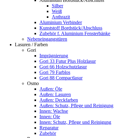
Aluminium Bordstück/Abschluss
Silber
Weiß
Anthrazit
Aluminium Verbinder
Kunststoff Bordstück/Abschluss
Zubehör f. Aluminium Fensterbänke
Nebeneingangstüren
Lasuren / Farben
Gori
Imprägnierung
Gori 33 Futur Plus Holzlasur
Gori 66 Holzschutzlasur
Gori 79 Farblos
Gori 88 Compactlasur
Osmo
Außen: Öle
Außen: Lasuren
Außen: Deckfarben
Außen: Schutz, Pflege und Reinigung
Innen: Wachse
Innen: Öle
Innen: Schutz, Pflege und Reinigung
Reparatur
Zubehör