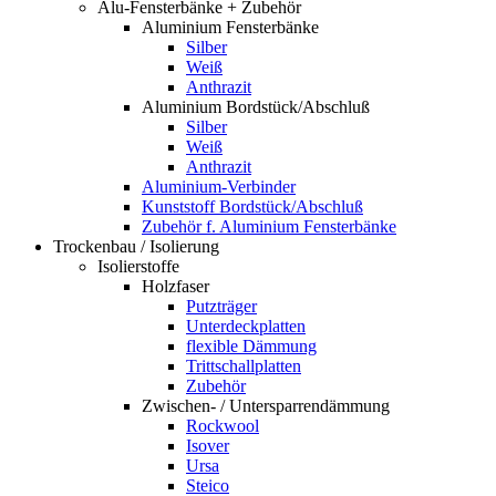
Alu-Fensterbänke + Zubehör
Aluminium Fensterbänke
Silber
Weiß
Anthrazit
Aluminium Bordstück/Abschluß
Silber
Weiß
Anthrazit
Aluminium-Verbinder
Kunststoff Bordstück/Abschluß
Zubehör f. Aluminium Fensterbänke
Trockenbau / Isolierung
Isolierstoffe
Holzfaser
Putzträger
Unterdeckplatten
flexible Dämmung
Trittschallplatten
Zubehör
Zwischen- / Untersparrendämmung
Rockwool
Isover
Ursa
Steico