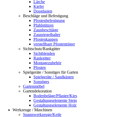
Lärche
Kiefer
Douglasien
Beschläge und Befestigung
Pfostenbefestigung
Pfahlstützen
Zaunbeschläge
Zaunriegelhalter
Pfostenkappen
verstellbare Pfostenträger
Sichtschutz/Rankgitter
Sichtblenden
Rankgitter
Montagezubehör
Pfosten
Spielgeräte / Sonstiges für Garten
Spielgeräte / Sandkästen
Sonstiges
Gartenmöbel
Gartendekoration
Bodenbeläge/Pflaster/Kies
Gestaltungselemente Stein
Gestaltungselemente Holz
Werkzeuge / Maschinen
Spannwerkzeuge/Keile