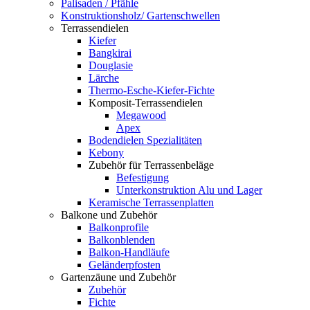
Palisaden / Pfähle
Konstruktionsholz/ Gartenschwellen
Terrassendielen
Kiefer
Bangkirai
Douglasie
Lärche
Thermo-Esche-Kiefer-Fichte
Komposit-Terrassendielen
Megawood
Apex
Bodendielen Spezialitäten
Kebony
Zubehör für Terrassenbeläge
Befestigung
Unterkonstruktion Alu und Lager
Keramische Terrassenplatten
Balkone und Zubehör
Balkonprofile
Balkonblenden
Balkon-Handläufe
Geländerpfosten
Gartenzäune und Zubehör
Zubehör
Fichte