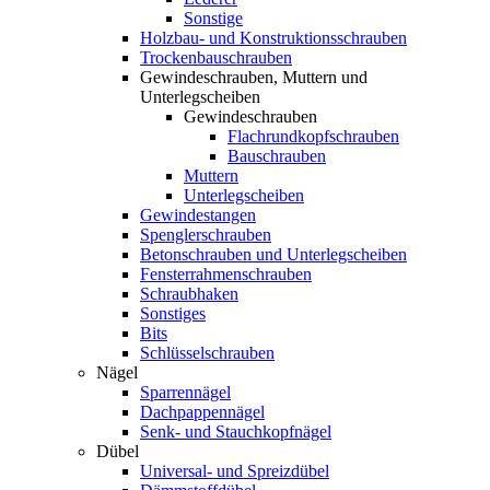
Sonstige
Holzbau- und Konstruktionsschrauben
Trockenbauschrauben
Gewindeschrauben, Muttern und
Unterlegscheiben
Gewindeschrauben
Flachrundkopfschrauben
Bauschrauben
Muttern
Unterlegscheiben
Gewindestangen
Spenglerschrauben
Betonschrauben und Unterlegscheiben
Fensterrahmenschrauben
Schraubhaken
Sonstiges
Bits
Schlüsselschrauben
Nägel
Sparrennägel
Dachpappennägel
Senk- und Stauchkopfnägel
Dübel
Universal- und Spreizdübel