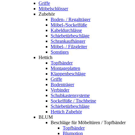
Griffe
Möbelschlösser
Zubehör
Boden- / Regalträger
Möbel-/Sockelfüße
Kabeldurchlässe
Schiebetürbeschläge
Schrankaufhänger
Möbel- / Filzgleiter
Sonstiges
Hettich
Topfbänder
Montageplatten
Klappenbeschläge
Griffe
Bodenträger
Verbinder
Schubkastensysteme
Sockelfüße / Tischbeine
Schiebetürbeschläge
Hettich Zubehör
BLUM
Beschläge für Möbeltüren / Topfbänder
Topfbänder
Blumotion