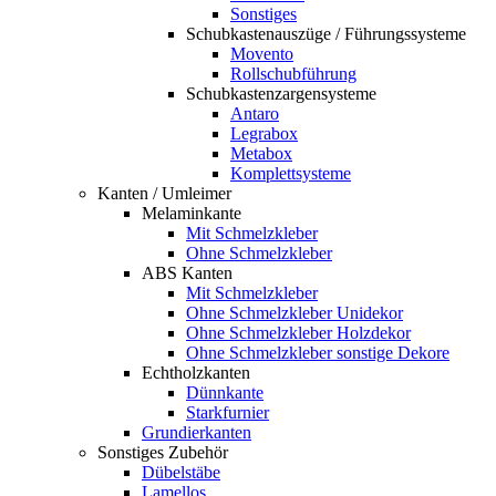
Sonstiges
Schubkastenauszüge / Führungssysteme
Movento
Rollschubführung
Schubkastenzargensysteme
Antaro
Legrabox
Metabox
Komplettsysteme
Kanten / Umleimer
Melaminkante
Mit Schmelzkleber
Ohne Schmelzkleber
ABS Kanten
Mit Schmelzkleber
Ohne Schmelzkleber Unidekor
Ohne Schmelzkleber Holzdekor
Ohne Schmelzkleber sonstige Dekore
Echtholzkanten
Dünnkante
Starkfurnier
Grundierkanten
Sonstiges Zubehör
Dübelstäbe
Lamellos