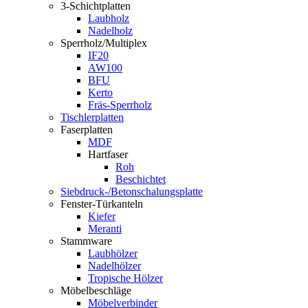
3-Schichtplatten
Laubholz
Nadelholz
Sperrholz/Multiplex
IF20
AW100
BFU
Kerto
Fräs-Sperrholz
Tischlerplatten
Faserplatten
MDF
Hartfaser
Roh
Beschichtet
Siebdruck-/Betonschalungsplatte
Fenster-Türkanteln
Kiefer
Meranti
Stammware
Laubhölzer
Nadelhölzer
Tropische Hölzer
Möbelbeschläge
Möbelverbinder