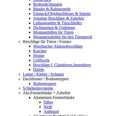
Bodendichtungen
Bänder & Rahmenteile
Einsteck/Objektschlösser & Spione
Sonstige Beschläge & Zubehör
Lüftungsgitter & Türschließer
Dichtgummi & Umleimer
Montagehilfen für Türen
Montagezubehör für den Türenprofi
Beschläge für Türen / Fenster
Wurzbacher Aktionsbeschläge
Karcher
Hoppe
Griffwerk
Beschläge f. Glastürenu.Innentüren
Häfele
Leime / Kleber / Schaum
Dachfenster / Bodentreppen
Bodentreppen
Schiebetürsysteme
Alu-Fensterbänke + Zubehör
Aluminium Fensterbänke
Silber
Weiß
Anthrazit