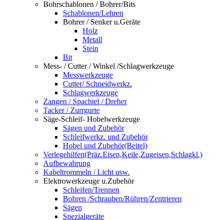
Bohrschablonen / Bohrer/Bits
Schablonen/Lehren
Bohrer / Senker u.Geräte
Holz
Metall
Stein
Bit
Mess- / Cutter / Winkel /Schlagwerkzeuge
Messwerkzeuge
Cutter/ Schneidwerkz.
Schlagwerkzeuge
Zangen / Spachtel / Dreher
Tacker / Zurrgurte
Säge-Schleif- Hobelwerkzeuge
Sägen und Zubehör
Schleifwerkz. und Zubehör
Hobel und Zubehör(Beitel)
Verlegehilfen(Präz.Eisen,Keile,Zugeisen,Schlagkl.)
Aufbewahrung
Kabeltrommeln / Licht usw.
Elektrowerkzeuge u.Zubehör
Schleifen/Trennen
Bohren /Schrauben/Rühren/Zentrieren
Sägen
Spezialgeräte