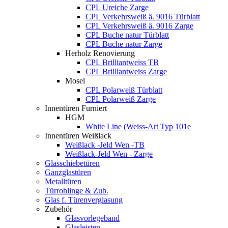
CPL Ureiche Zarge
CPL Verkehrsweiß ä. 9016 Türblatt
CPL Verkehrsweiß ä. 9016 Zarge
CPL Buche natur Türblatt
CPL Buche natur Zarge
Herholz Renovierung
CPL Brilliantweiss TB
CPL Brilliantweiss Zarge
Mosel
CPL Polarweiß Türblatt
CPL Polarweiß Zarge
Innentüren Furniert
HGM
White Line (Weiss-Art Typ 101e
Innentüren Weißlack
Weißlack -Jeld Wen -TB
Weißlack-Jeld Wen - Zarge
Glasschiebetüren
Ganzglastüren
Metalltüren
Türrohlinge & Zub.
Glas f. Türenverglasung
Zubehör
Glasvorlegeband
Glasleisten