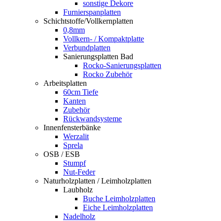
sonstige Dekore
Furnierspanplatten
Schichtstoffe/Vollkernplatten
0,8mm
Vollkern- / Kompaktplatte
Verbundplatten
Sanierungsplatten Bad
Rocko-Sanierungsplatten
Rocko Zubehör
Arbeitsplatten
60cm Tiefe
Kanten
Zubehör
Rückwandsysteme
Innenfensterbänke
Werzalit
Sprela
OSB / ESB
Stumpf
Nut-Feder
Naturholzplatten / Leimholzplatten
Laubholz
Buche Leimholzplatten
Eiche Leimholzplatten
Nadelholz