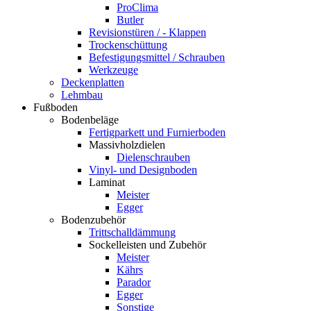
ProClima
Butler
Revisionstüren / - Klappen
Trockenschüttung
Befestigungsmittel / Schrauben
Werkzeuge
Deckenplatten
Lehmbau
Fußboden
Bodenbeläge
Fertigparkett und Furnierboden
Massivholzdielen
Dielenschrauben
Vinyl- und Designboden
Laminat
Meister
Egger
Bodenzubehör
Trittschalldämmung
Sockelleisten und Zubehör
Meister
Kährs
Parador
Egger
Sonstige