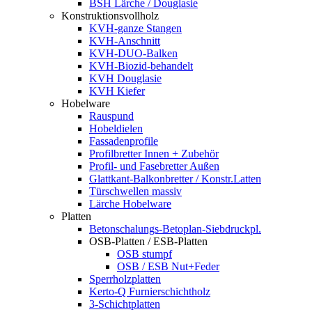
BSH Lärche / Douglasie
Konstruktionsvollholz
KVH-ganze Stangen
KVH-Anschnitt
KVH-DUO-Balken
KVH-Biozid-behandelt
KVH Douglasie
KVH Kiefer
Hobelware
Rauspund
Hobeldielen
Fassadenprofile
Profilbretter Innen + Zubehör
Profil- und Fasebretter Außen
Glattkant-Balkonbretter / Konstr.Latten
Türschwellen massiv
Lärche Hobelware
Platten
Betonschalungs-Betoplan-Siebdruckpl.
OSB-Platten / ESB-Platten
OSB stumpf
OSB / ESB Nut+Feder
Sperrholzplatten
Kerto-Q Furnierschichtholz
3-Schichtplatten