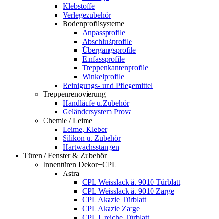
Klebstoffe
Verlegezubehör
Bodenprofilsysteme
Anpassprofile
Abschlußprofile
Übergangsprofile
Einfassprofile
Treppenkantenprofile
Winkelprofile
Reinigungs- und Pflegemittel
Treppenrenovierung
Handläufe u.Zubehör
Geländersystem Prova
Chemie / Leime
Leime, Kleber
Silikon u. Zubehör
Hartwachsstangen
Türen / Fenster & Zubehör
Innentüren Dekor+CPL
Astra
CPL Weisslack ä. 9010 Türblatt
CPL Weisslack ä. 9010 Zarge
CPL Akazie Türblatt
CPL Akazie Zarge
CPL Ureiche Türblatt