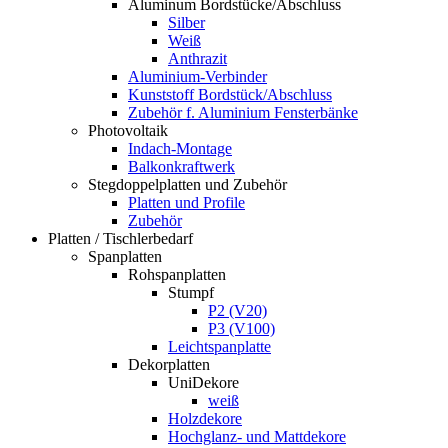
Aluminum Bordstücke/Abschluss
Silber
Weiß
Anthrazit
Aluminium-Verbinder
Kunststoff Bordstück/Abschluss
Zubehör f. Aluminium Fensterbänke
Photovoltaik
Indach-Montage
Balkonkraftwerk
Stegdoppelplatten und Zubehör
Platten und Profile
Zubehör
Platten / Tischlerbedarf
Spanplatten
Rohspanplatten
Stumpf
P2 (V20)
P3 (V100)
Leichtspanplatte
Dekorplatten
UniDekore
weiß
Holzdekore
Hochglanz- und Mattdekore