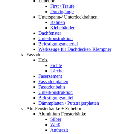
Zubehör
First / Traufe
Durchgänge
Unterspann-/ Unterdeckbahnen
Bahnen
Klebebänder
Dachfenster
Unterkonstruktion
Befestigungsmaterial
Werkzeuge für Dachdecker/ Klempner
Fassade
Holz
Fichte
Lärche
Faserzement
Fassadenplatten
Fassadenbahn
Unterkonstruktion
Befestigungsmittel
Dämmplatten / Putzträgerplatten
Alu-Fensterbänke + Zubehör
Aluminium Fensterbänke
Silber
Weiß
Anthrazit