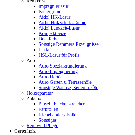
Remmers
Imprägnierlasur
Isoliergrund
Aidol HK-Lasur
Aidol Holzschutz-Creme
Aidol Langzeit-Lasur
Kompaktbeize
Deckfarbe
Sonstige Remmers-Erzeugnisse
Lacke
HSL-Lasur für Profis
Auro
Auro Spezialgrundierung
Auro Imprägnierung
Auro Hartöl
Auro Garten-u.Terrassenöle
Sonstige Wachse, Seifen u. Öle
Holzreparatur
Zubehör
Pinsel / Flächenstreicher
Farbrollen
Klebebänder / Folien
Sonstiges
Renuwell Pflege
Gartenholz