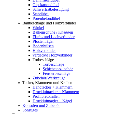
Dämmstoffdübel
Gipskartondübel
Schwerlastbefestigung
Stabdübel
Porenbetondübel
Baubeschläge und Holzverbinder
Winkel
Balkenschuhe / Knaggen
Flach- und Lochverbinder
Pfostenträger
Bodenhülsen
Holzverbinder
verdeckte Holzverbinder
Torbeschläge
Torbeschläge
Schiebetorzubehör
Fensterbeschläge
Zubehör/Werkzeuge
Tacker, Klammern und Krallen
Handtacker + Klammern
Drucklufttacker + Klammern
Profilbrettkrallen
Druckluftnagler + Nägel
Konsolen und Zubehör
Sonstiges