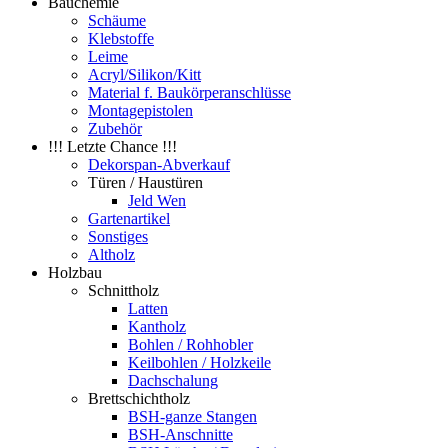
Bauchemie
Schäume
Klebstoffe
Leime
Acryl/Silikon/Kitt
Material f. Baukörperanschlüsse
Montagepistolen
Zubehör
!!! Letzte Chance !!!
Dekorspan-Abverkauf
Türen / Haustüren
Jeld Wen
Gartenartikel
Sonstiges
Altholz
Holzbau
Schnittholz
Latten
Kantholz
Bohlen / Rohhobler
Keilbohlen / Holzkeile
Dachschalung
Brettschichtholz
BSH-ganze Stangen
BSH-Anschnitte