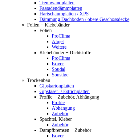
Trennwandplatten
Fassadendämmplatten
Hartschaumplatten / XPS
Dämmung Dachboden / obere Geschossdecke
Folien + Klebebänder
Folien
ProClima
Alujet
Weitere
Klebebänder + Dichtstoffe
ProClima
Isover
Soudal
Sonstige
Trockenbau
Gipskartonplatten
Gipsfaser- / Estrichplatten
Profile + Zubehör, Abhängung
Profile
Abhängung
Zubehör
Spachtel, Kleber
Zubehör
Dampfbremsen + Zubehör
Isover