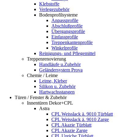
Klebstoffe
Verlegezubehör
Bodenprofilsysteme
Anpassprofile
Abschlußprofile
Übergangsprofile
Einfassprofile
Treppenkantenprofile
Winkelprofile
Reinigungs- und Pflegemittel
Treppenrenovierung
Handläufe u.Zubehör
Geländersystem Prova
Chemie / Leime
Leime, Kleber
Silikon u. Zubehör
Hartwachsstangen
Türen / Fenster & Zubehör
Innentüren Dekor+CPL
Astra
CPL Weisslack ä. 9010 Türblatt
CPL Weisslack ä. 9010 Zarge
CPL Akazie Türblatt
CPL Akazie Zarge
CPL Ureiche Türblatt