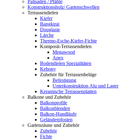
Palisaden / Pfähle
Konstruktionsholz/ Gartenschwellen
Terrassendielen
Kiefer
Bangkirai
Douglasie
Lärche
Thermo-Esche-Kiefer-Fichte
Komposit-Terrassendielen
Megawood
Apex
Bodendielen Spezialitäten
Kebony
Zubehör für Terrassenbeläge
Befestigung
Unterkonstruktion Alu und Lager
Keramische Terrassenplatten
Balkone und Zubehör
Balkonprofile
Balkonblenden
Balkon-Handläufe
Geländerpfosten
Gartenzäune und Zubehör
Zubehör
Fichte