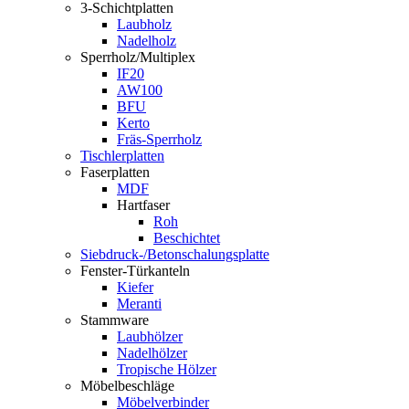
3-Schichtplatten
Laubholz
Nadelholz
Sperrholz/Multiplex
IF20
AW100
BFU
Kerto
Fräs-Sperrholz
Tischlerplatten
Faserplatten
MDF
Hartfaser
Roh
Beschichtet
Siebdruck-/Betonschalungsplatte
Fenster-Türkanteln
Kiefer
Meranti
Stammware
Laubhölzer
Nadelhölzer
Tropische Hölzer
Möbelbeschläge
Möbelverbinder