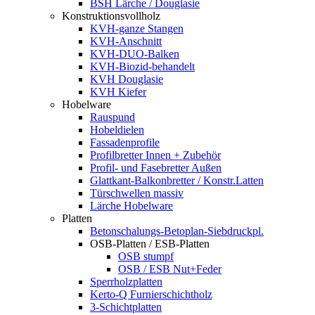
BSH Lärche / Douglasie
Konstruktionsvollholz
KVH-ganze Stangen
KVH-Anschnitt
KVH-DUO-Balken
KVH-Biozid-behandelt
KVH Douglasie
KVH Kiefer
Hobelware
Rauspund
Hobeldielen
Fassadenprofile
Profilbretter Innen + Zubehör
Profil- und Fasebretter Außen
Glattkant-Balkonbretter / Konstr.Latten
Türschwellen massiv
Lärche Hobelware
Platten
Betonschalungs-Betoplan-Siebdruckpl.
OSB-Platten / ESB-Platten
OSB stumpf
OSB / ESB Nut+Feder
Sperrholzplatten
Kerto-Q Furnierschichtholz
3-Schichtplatten