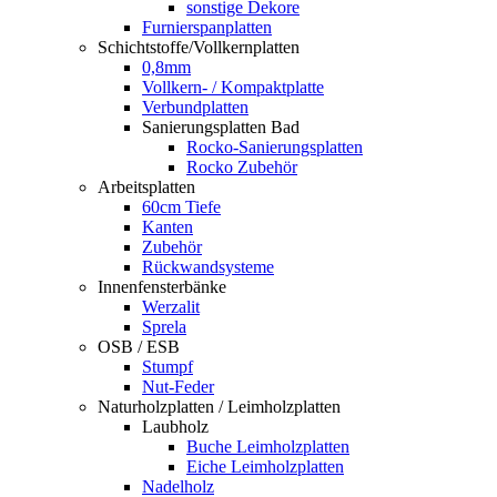
sonstige Dekore
Furnierspanplatten
Schichtstoffe/Vollkernplatten
0,8mm
Vollkern- / Kompaktplatte
Verbundplatten
Sanierungsplatten Bad
Rocko-Sanierungsplatten
Rocko Zubehör
Arbeitsplatten
60cm Tiefe
Kanten
Zubehör
Rückwandsysteme
Innenfensterbänke
Werzalit
Sprela
OSB / ESB
Stumpf
Nut-Feder
Naturholzplatten / Leimholzplatten
Laubholz
Buche Leimholzplatten
Eiche Leimholzplatten
Nadelholz