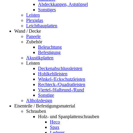
Abdeckkappen, Aststöpsel
Sonstiges
Leisten
Plexiglas
Leichtbauplatten
Wand / Decke
Paneele
Zubehör
Beleuchtung
Befestigung
Akustikplatten
Leisten
Deckenabschlussleisten
Hohlkehlleisten
Winkel-/Eckschutzleisten
Rechteck-/Quadratleisten
Viertel-/Halbrund-/Rund
Sonstige
Altholzdesign
Eisenteile / Befestigungsmaterial
Schrauben
Holz- und Spanplattenschrauben
Heco
Spax
Lederer