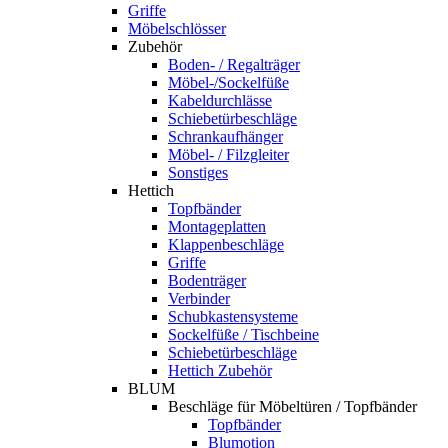
Griffe
Möbelschlösser
Zubehör
Boden- / Regalträger
Möbel-/Sockelfüße
Kabeldurchlässe
Schiebetürbeschläge
Schrankaufhänger
Möbel- / Filzgleiter
Sonstiges
Hettich
Topfbänder
Montageplatten
Klappenbeschläge
Griffe
Bodenträger
Verbinder
Schubkastensysteme
Sockelfüße / Tischbeine
Schiebetürbeschläge
Hettich Zubehör
BLUM
Beschläge für Möbeltüren / Topfbänder
Topfbänder
Blumotion