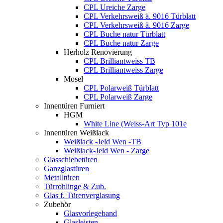
CPL Ureiche Zarge
CPL Verkehrsweiß ä. 9016 Türblatt
CPL Verkehrsweiß ä. 9016 Zarge
CPL Buche natur Türblatt
CPL Buche natur Zarge
Herholz Renovierung
CPL Brilliantweiss TB
CPL Brilliantweiss Zarge
Mosel
CPL Polarweiß Türblatt
CPL Polarweiß Zarge
Innentüren Furniert
HGM
White Line (Weiss-Art Typ 101e
Innentüren Weißlack
Weißlack -Jeld Wen -TB
Weißlack-Jeld Wen - Zarge
Glasschiebetüren
Ganzglastüren
Metalltüren
Türrohlinge & Zub.
Glas f. Türenverglasung
Zubehör
Glasvorlegeband
Glasleisten