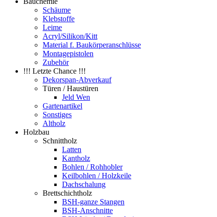
Bauchemie
Schäume
Klebstoffe
Leime
Acryl/Silikon/Kitt
Material f. Baukörperanschlüsse
Montagepistolen
Zubehör
!!! Letzte Chance !!!
Dekorspan-Abverkauf
Türen / Haustüren
Jeld Wen
Gartenartikel
Sonstiges
Altholz
Holzbau
Schnittholz
Latten
Kantholz
Bohlen / Rohhobler
Keilbohlen / Holzkeile
Dachschalung
Brettschichtholz
BSH-ganze Stangen
BSH-Anschnitte