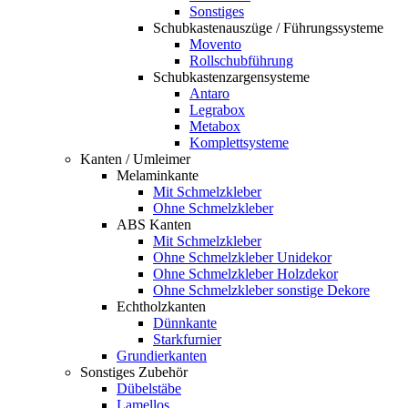
Sonstiges
Schubkastenauszüge / Führungssysteme
Movento
Rollschubführung
Schubkastenzargensysteme
Antaro
Legrabox
Metabox
Komplettsysteme
Kanten / Umleimer
Melaminkante
Mit Schmelzkleber
Ohne Schmelzkleber
ABS Kanten
Mit Schmelzkleber
Ohne Schmelzkleber Unidekor
Ohne Schmelzkleber Holzdekor
Ohne Schmelzkleber sonstige Dekore
Echtholzkanten
Dünnkante
Starkfurnier
Grundierkanten
Sonstiges Zubehör
Dübelstäbe
Lamellos