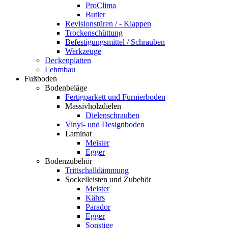
ProClima
Butler
Revisionstüren / - Klappen
Trockenschüttung
Befestigungsmittel / Schrauben
Werkzeuge
Deckenplatten
Lehmbau
Fußboden
Bodenbeläge
Fertigparkett und Furnierboden
Massivholzdielen
Dielenschrauben
Vinyl- und Designboden
Laminat
Meister
Egger
Bodenzubehör
Trittschalldämmung
Sockelleisten und Zubehör
Meister
Kährs
Parador
Egger
Sonstige