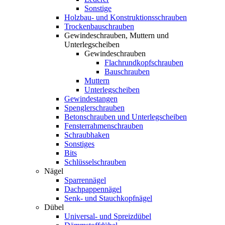
Sonstige
Holzbau- und Konstruktionsschrauben
Trockenbauschrauben
Gewindeschrauben, Muttern und
Unterlegscheiben
Gewindeschrauben
Flachrundkopfschrauben
Bauschrauben
Muttern
Unterlegscheiben
Gewindestangen
Spenglerschrauben
Betonschrauben und Unterlegscheiben
Fensterrahmenschrauben
Schraubhaken
Sonstiges
Bits
Schlüsselschrauben
Nägel
Sparrennägel
Dachpappennägel
Senk- und Stauchkopfnägel
Dübel
Universal- und Spreizdübel