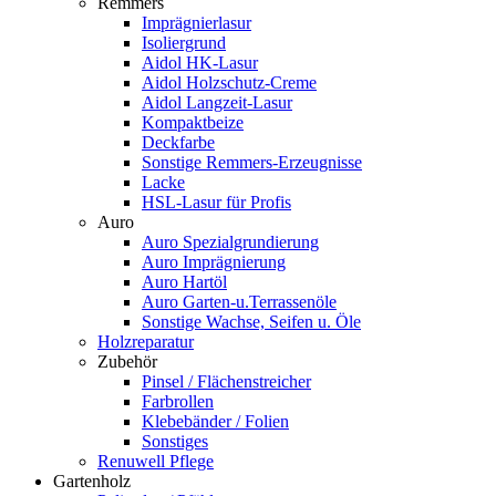
Remmers
Imprägnierlasur
Isoliergrund
Aidol HK-Lasur
Aidol Holzschutz-Creme
Aidol Langzeit-Lasur
Kompaktbeize
Deckfarbe
Sonstige Remmers-Erzeugnisse
Lacke
HSL-Lasur für Profis
Auro
Auro Spezialgrundierung
Auro Imprägnierung
Auro Hartöl
Auro Garten-u.Terrassenöle
Sonstige Wachse, Seifen u. Öle
Holzreparatur
Zubehör
Pinsel / Flächenstreicher
Farbrollen
Klebebänder / Folien
Sonstiges
Renuwell Pflege
Gartenholz