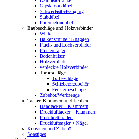
Dämmstoffdübel
Gipskartondübel
Schwerlastbefestigung
Stabdübel
Porenbetondübel
Baubeschläge und Holzverbinder
Winkel
Balkenschuhe / Knaggen
Flach- und Lochverbinder
Pfostenträger
Bodenhülsen
Holzverbinder
verdeckte Holzverbinder
Torbeschläge
Torbeschläge
Schiebetorzubehör
Fensterbeschläge
Zubehör/Werkzeuge
Tacker, Klammern und Krallen
Handtacker + Klammern
Drucklufttacker + Klammern
Profilbrettkrallen
Druckluftnagler + Nägel
Konsolen und Zubehör
Sonstiges