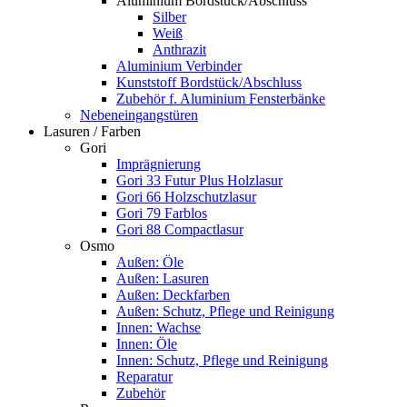
Aluminium Bordstück/Abschluss
Silber
Weiß
Anthrazit
Aluminium Verbinder
Kunststoff Bordstück/Abschluss
Zubehör f. Aluminium Fensterbänke
Nebeneingangstüren
Lasuren / Farben
Gori
Imprägnierung
Gori 33 Futur Plus Holzlasur
Gori 66 Holzschutzlasur
Gori 79 Farblos
Gori 88 Compactlasur
Osmo
Außen: Öle
Außen: Lasuren
Außen: Deckfarben
Außen: Schutz, Pflege und Reinigung
Innen: Wachse
Innen: Öle
Innen: Schutz, Pflege und Reinigung
Reparatur
Zubehör