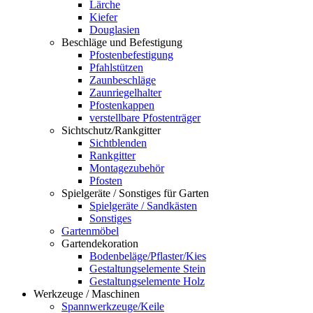
Lärche
Kiefer
Douglasien
Beschläge und Befestigung
Pfostenbefestigung
Pfahlstützen
Zaunbeschläge
Zaunriegelhalter
Pfostenkappen
verstellbare Pfostenträger
Sichtschutz/Rankgitter
Sichtblenden
Rankgitter
Montagezubehör
Pfosten
Spielgeräte / Sonstiges für Garten
Spielgeräte / Sandkästen
Sonstiges
Gartenmöbel
Gartendekoration
Bodenbeläge/Pflaster/Kies
Gestaltungselemente Stein
Gestaltungselemente Holz
Werkzeuge / Maschinen
Spannwerkzeuge/Keile