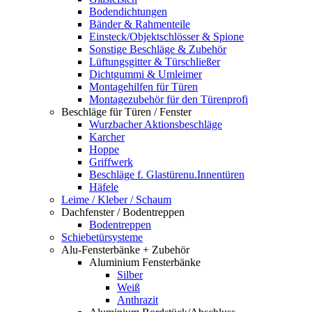
Bodendichtungen
Bänder & Rahmenteile
Einsteck/Objektschlösser & Spione
Sonstige Beschläge & Zubehör
Lüftungsgitter & Türschließer
Dichtgummi & Umleimer
Montagehilfen für Türen
Montagezubehör für den Türenprofi
Beschläge für Türen / Fenster
Wurzbacher Aktionsbeschläge
Karcher
Hoppe
Griffwerk
Beschläge f. Glastürenu.Innentüren
Häfele
Leime / Kleber / Schaum
Dachfenster / Bodentreppen
Bodentreppen
Schiebetürsysteme
Alu-Fensterbänke + Zubehör
Aluminium Fensterbänke
Silber
Weiß
Anthrazit