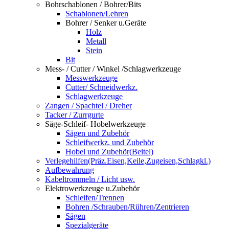
Bohrschablonen / Bohrer/Bits
Schablonen/Lehren
Bohrer / Senker u.Geräte
Holz
Metall
Stein
Bit
Mess- / Cutter / Winkel /Schlagwerkzeuge
Messwerkzeuge
Cutter/ Schneidwerkz.
Schlagwerkzeuge
Zangen / Spachtel / Dreher
Tacker / Zurrgurte
Säge-Schleif- Hobelwerkzeuge
Sägen und Zubehör
Schleifwerkz. und Zubehör
Hobel und Zubehör(Beitel)
Verlegehilfen(Präz.Eisen,Keile,Zugeisen,Schlagkl.)
Aufbewahrung
Kabeltrommeln / Licht usw.
Elektrowerkzeuge u.Zubehör
Schleifen/Trennen
Bohren /Schrauben/Rühren/Zentrieren
Sägen
Spezialgeräte