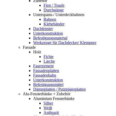
Zubehör
First / Traufe
Durchgänge
Unterspann-/ Unterdeckbahnen
Bahnen
Klebebänder
Dachfenster
Unterkonstruktion
Befestigungsmaterial
Werkzeuge für Dachdecker/ Klempner
Fassade
Holz
Fichte
Lärche
Faserzement
Fassadenplatten
Fassadenbahn
Unterkonstruktion
Befestigungsmittel
Dämmplatten / Putzträgerplatten
Alu-Fensterbänke + Zubehör
Aluminium Fensterbänke
Silber
Weiß
Anthrazit