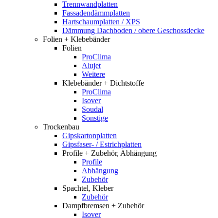
Trennwandplatten
Fassadendämmplatten
Hartschaumplatten / XPS
Dämmung Dachboden / obere Geschossdecke
Folien + Klebebänder
Folien
ProClima
Alujet
Weitere
Klebebänder + Dichtstoffe
ProClima
Isover
Soudal
Sonstige
Trockenbau
Gipskartonplatten
Gipsfaser- / Estrichplatten
Profile + Zubehör, Abhängung
Profile
Abhängung
Zubehör
Spachtel, Kleber
Zubehör
Dampfbremsen + Zubehör
Isover