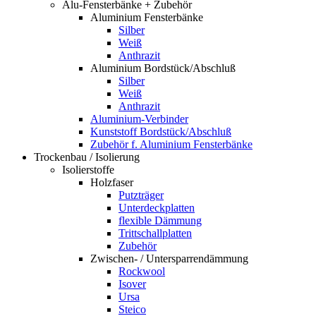
Alu-Fensterbänke + Zubehör
Aluminium Fensterbänke
Silber
Weiß
Anthrazit
Aluminium Bordstück/Abschluß
Silber
Weiß
Anthrazit
Aluminium-Verbinder
Kunststoff Bordstück/Abschluß
Zubehör f. Aluminium Fensterbänke
Trockenbau / Isolierung
Isolierstoffe
Holzfaser
Putzträger
Unterdeckplatten
flexible Dämmung
Trittschallplatten
Zubehör
Zwischen- / Untersparrendämmung
Rockwool
Isover
Ursa
Steico