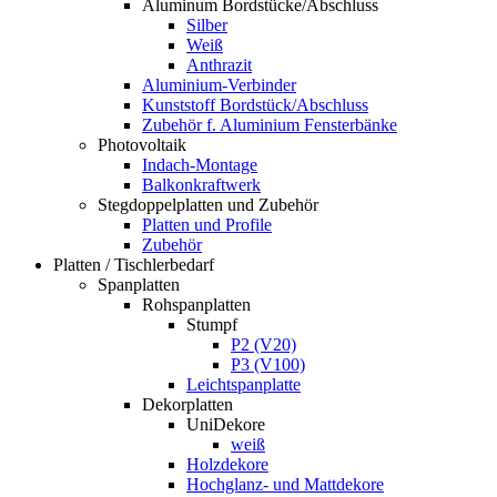
Aluminum Bordstücke/Abschluss
Silber
Weiß
Anthrazit
Aluminium-Verbinder
Kunststoff Bordstück/Abschluss
Zubehör f. Aluminium Fensterbänke
Photovoltaik
Indach-Montage
Balkonkraftwerk
Stegdoppelplatten und Zubehör
Platten und Profile
Zubehör
Platten / Tischlerbedarf
Spanplatten
Rohspanplatten
Stumpf
P2 (V20)
P3 (V100)
Leichtspanplatte
Dekorplatten
UniDekore
weiß
Holzdekore
Hochglanz- und Mattdekore