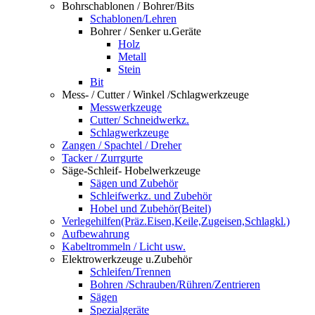
Bohrschablonen / Bohrer/Bits
Schablonen/Lehren
Bohrer / Senker u.Geräte
Holz
Metall
Stein
Bit
Mess- / Cutter / Winkel /Schlagwerkzeuge
Messwerkzeuge
Cutter/ Schneidwerkz.
Schlagwerkzeuge
Zangen / Spachtel / Dreher
Tacker / Zurrgurte
Säge-Schleif- Hobelwerkzeuge
Sägen und Zubehör
Schleifwerkz. und Zubehör
Hobel und Zubehör(Beitel)
Verlegehilfen(Präz.Eisen,Keile,Zugeisen,Schlagkl.)
Aufbewahrung
Kabeltrommeln / Licht usw.
Elektrowerkzeuge u.Zubehör
Schleifen/Trennen
Bohren /Schrauben/Rühren/Zentrieren
Sägen
Spezialgeräte