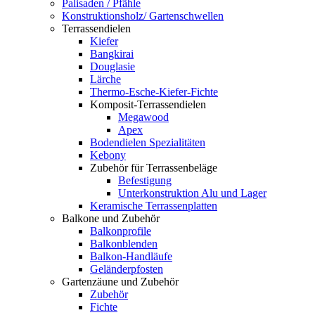
Palisaden / Pfähle
Konstruktionsholz/ Gartenschwellen
Terrassendielen
Kiefer
Bangkirai
Douglasie
Lärche
Thermo-Esche-Kiefer-Fichte
Komposit-Terrassendielen
Megawood
Apex
Bodendielen Spezialitäten
Kebony
Zubehör für Terrassenbeläge
Befestigung
Unterkonstruktion Alu und Lager
Keramische Terrassenplatten
Balkone und Zubehör
Balkonprofile
Balkonblenden
Balkon-Handläufe
Geländerpfosten
Gartenzäune und Zubehör
Zubehör
Fichte