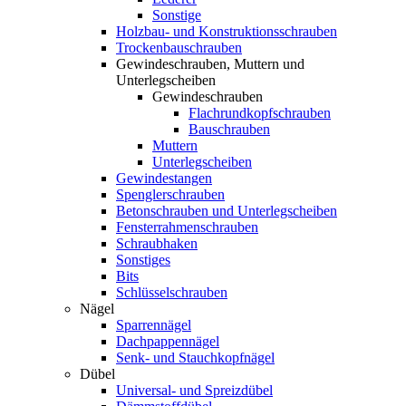
Sonstige
Holzbau- und Konstruktionsschrauben
Trockenbauschrauben
Gewindeschrauben, Muttern und
Unterlegscheiben
Gewindeschrauben
Flachrundkopfschrauben
Bauschrauben
Muttern
Unterlegscheiben
Gewindestangen
Spenglerschrauben
Betonschrauben und Unterlegscheiben
Fensterrahmenschrauben
Schraubhaken
Sonstiges
Bits
Schlüsselschrauben
Nägel
Sparrennägel
Dachpappennägel
Senk- und Stauchkopfnägel
Dübel
Universal- und Spreizdübel