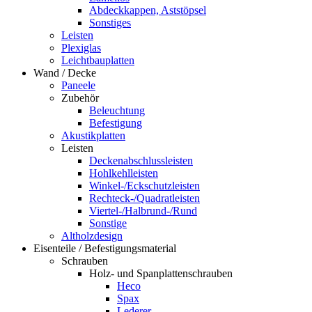
Abdeckkappen, Aststöpsel
Sonstiges
Leisten
Plexiglas
Leichtbauplatten
Wand / Decke
Paneele
Zubehör
Beleuchtung
Befestigung
Akustikplatten
Leisten
Deckenabschlussleisten
Hohlkehlleisten
Winkel-/Eckschutzleisten
Rechteck-/Quadratleisten
Viertel-/Halbrund-/Rund
Sonstige
Altholzdesign
Eisenteile / Befestigungsmaterial
Schrauben
Holz- und Spanplattenschrauben
Heco
Spax
Lederer