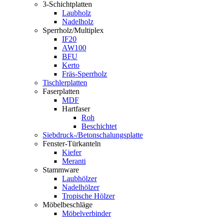
3-Schichtplatten
Laubholz
Nadelholz
Sperrholz/Multiplex
IF20
AW100
BFU
Kerto
Fräs-Sperrholz
Tischlerplatten
Faserplatten
MDF
Hartfaser
Roh
Beschichtet
Siebdruck-/Betonschalungsplatte
Fenster-Türkanteln
Kiefer
Meranti
Stammware
Laubhölzer
Nadelhölzer
Tropische Hölzer
Möbelbeschläge
Möbelverbinder