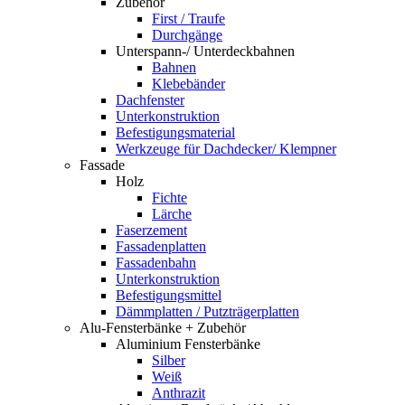
Zubehör
First / Traufe
Durchgänge
Unterspann-/ Unterdeckbahnen
Bahnen
Klebebänder
Dachfenster
Unterkonstruktion
Befestigungsmaterial
Werkzeuge für Dachdecker/ Klempner
Fassade
Holz
Fichte
Lärche
Faserzement
Fassadenplatten
Fassadenbahn
Unterkonstruktion
Befestigungsmittel
Dämmplatten / Putzträgerplatten
Alu-Fensterbänke + Zubehör
Aluminium Fensterbänke
Silber
Weiß
Anthrazit