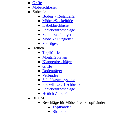
Griffe
Möbelschlösser
Zubehör
Boden- / Regalträger
Möbel-/Sockelfüße
Kabeldurchlässe
Schiebetürbeschläge
Schrankaufhänger
Möbel- / Filzgleiter
Sonstiges
Hettich
Topfbänder
Montageplatten
Klappenbeschläge
Griffe
Bodenträger
Verbinder
Schubkastensysteme
Sockelfüße / Tischbeine
Schiebetürbeschläge
Hettich Zubehör
BLUM
Beschläge für Möbeltüren / Topfbänder
Topfbänder
Blumotion