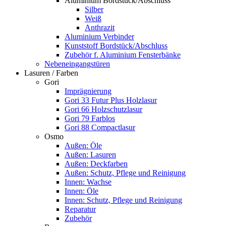
Aluminium Bordstück/Abschluss
Silber
Weiß
Anthrazit
Aluminium Verbinder
Kunststoff Bordstück/Abschluss
Zubehör f. Aluminium Fensterbänke
Nebeneingangstüren
Lasuren / Farben
Gori
Imprägnierung
Gori 33 Futur Plus Holzlasur
Gori 66 Holzschutzlasur
Gori 79 Farblos
Gori 88 Compactlasur
Osmo
Außen: Öle
Außen: Lasuren
Außen: Deckfarben
Außen: Schutz, Pflege und Reinigung
Innen: Wachse
Innen: Öle
Innen: Schutz, Pflege und Reinigung
Reparatur
Zubehör