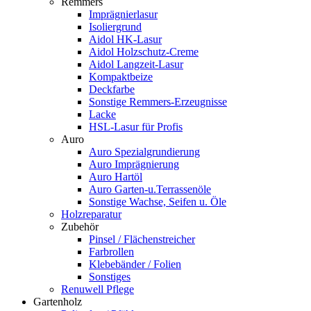
Remmers
Imprägnierlasur
Isoliergrund
Aidol HK-Lasur
Aidol Holzschutz-Creme
Aidol Langzeit-Lasur
Kompaktbeize
Deckfarbe
Sonstige Remmers-Erzeugnisse
Lacke
HSL-Lasur für Profis
Auro
Auro Spezialgrundierung
Auro Imprägnierung
Auro Hartöl
Auro Garten-u.Terrassenöle
Sonstige Wachse, Seifen u. Öle
Holzreparatur
Zubehör
Pinsel / Flächenstreicher
Farbrollen
Klebebänder / Folien
Sonstiges
Renuwell Pflege
Gartenholz