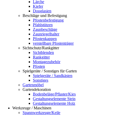
Lärche
Kiefer
Douglasien
Beschläge und Befestigung
Pfostenbefestigung
Pfahlstützen
Zaunbeschläge
Zaunriegelhalter
Pfostenkappen
verstellbare Pfostenträger
Sichtschutz/Rankgitter
Sichtblenden
Rankgitter
Montagezubehör
Pfosten
Spielgeräte / Sonstiges für Garten
Spielgeräte / Sandkästen
Sonstiges
Gartenmöbel
Gartendekoration
Bodenbeläge/Pflaster/Kies
Gestaltungselemente Stein
Gestaltungselemente Holz
Werkzeuge / Maschinen
Spannwerkzeuge/Keile