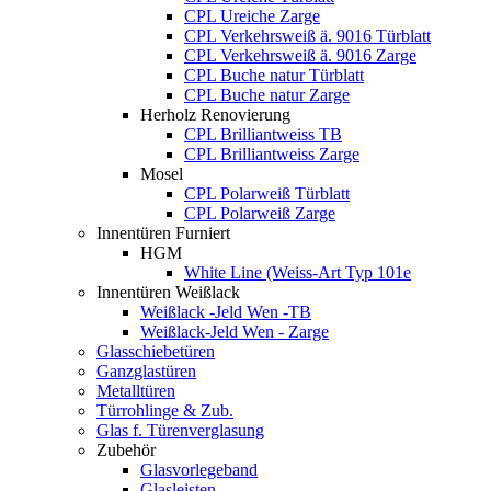
CPL Ureiche Zarge
CPL Verkehrsweiß ä. 9016 Türblatt
CPL Verkehrsweiß ä. 9016 Zarge
CPL Buche natur Türblatt
CPL Buche natur Zarge
Herholz Renovierung
CPL Brilliantweiss TB
CPL Brilliantweiss Zarge
Mosel
CPL Polarweiß Türblatt
CPL Polarweiß Zarge
Innentüren Furniert
HGM
White Line (Weiss-Art Typ 101e
Innentüren Weißlack
Weißlack -Jeld Wen -TB
Weißlack-Jeld Wen - Zarge
Glasschiebetüren
Ganzglastüren
Metalltüren
Türrohlinge & Zub.
Glas f. Türenverglasung
Zubehör
Glasvorlegeband
Glasleisten