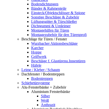
Bodendichtungen
Bänder & Rahmenteile
Einsteck/Objektschlösser & Spione
Sonstige Beschläge & Zubehör
Lüftungsgitter & Türschließer
Dichtgummi & Umleimer
Montagehilfen für Türen
Montagezubehör für den Türenprofi
Beschläge für Türen / Fenster
Wurzbacher Aktionsbeschläge
Karcher
Hoppe
Griffwerk
Beschläge f. Glastürenu.Innentüren
Häfele
Leime / Kleber / Schaum
Dachfenster / Bodentreppen
Bodentreppen
Schiebetürsysteme
Alu-Fensterbänke + Zubehör
Aluminium Fensterbänke
Silber
Weiß
Anthrazit