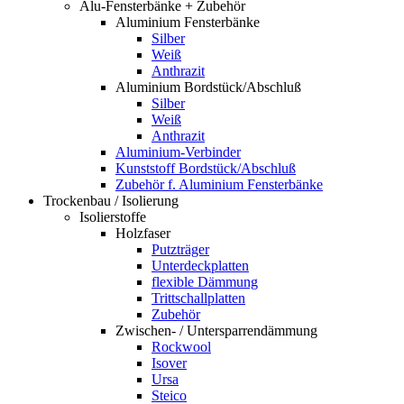
Alu-Fensterbänke + Zubehör
Aluminium Fensterbänke
Silber
Weiß
Anthrazit
Aluminium Bordstück/Abschluß
Silber
Weiß
Anthrazit
Aluminium-Verbinder
Kunststoff Bordstück/Abschluß
Zubehör f. Aluminium Fensterbänke
Trockenbau / Isolierung
Isolierstoffe
Holzfaser
Putzträger
Unterdeckplatten
flexible Dämmung
Trittschallplatten
Zubehör
Zwischen- / Untersparrendämmung
Rockwool
Isover
Ursa
Steico