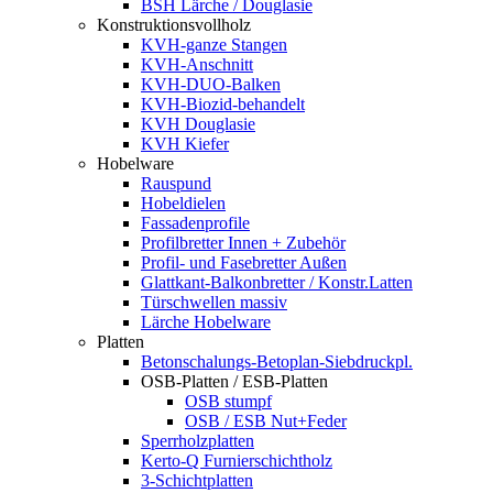
BSH Lärche / Douglasie
Konstruktionsvollholz
KVH-ganze Stangen
KVH-Anschnitt
KVH-DUO-Balken
KVH-Biozid-behandelt
KVH Douglasie
KVH Kiefer
Hobelware
Rauspund
Hobeldielen
Fassadenprofile
Profilbretter Innen + Zubehör
Profil- und Fasebretter Außen
Glattkant-Balkonbretter / Konstr.Latten
Türschwellen massiv
Lärche Hobelware
Platten
Betonschalungs-Betoplan-Siebdruckpl.
OSB-Platten / ESB-Platten
OSB stumpf
OSB / ESB Nut+Feder
Sperrholzplatten
Kerto-Q Furnierschichtholz
3-Schichtplatten