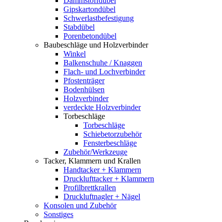
Dämmstoffdübel
Gipskartondübel
Schwerlastbefestigung
Stabdübel
Porenbetondübel
Baubeschläge und Holzverbinder
Winkel
Balkenschuhe / Knaggen
Flach- und Lochverbinder
Pfostenträger
Bodenhülsen
Holzverbinder
verdeckte Holzverbinder
Torbeschläge
Torbeschläge
Schiebetorzubehör
Fensterbeschläge
Zubehör/Werkzeuge
Tacker, Klammern und Krallen
Handtacker + Klammern
Drucklufttacker + Klammern
Profilbrettkrallen
Druckluftnagler + Nägel
Konsolen und Zubehör
Sonstiges