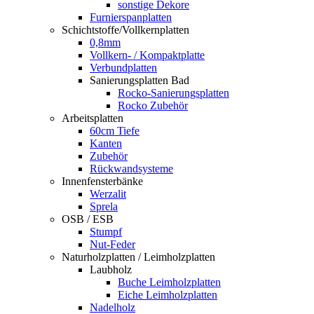
sonstige Dekore
Furnierspanplatten
Schichtstoffe/Vollkernplatten
0,8mm
Vollkern- / Kompaktplatte
Verbundplatten
Sanierungsplatten Bad
Rocko-Sanierungsplatten
Rocko Zubehör
Arbeitsplatten
60cm Tiefe
Kanten
Zubehör
Rückwandsysteme
Innenfensterbänke
Werzalit
Sprela
OSB / ESB
Stumpf
Nut-Feder
Naturholzplatten / Leimholzplatten
Laubholz
Buche Leimholzplatten
Eiche Leimholzplatten
Nadelholz