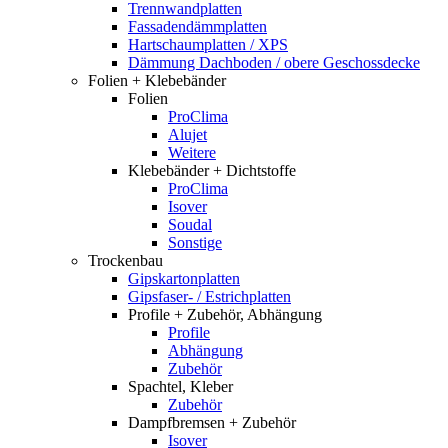
Trennwandplatten
Fassadendämmplatten
Hartschaumplatten / XPS
Dämmung Dachboden / obere Geschossdecke
Folien + Klebebänder
Folien
ProClima
Alujet
Weitere
Klebebänder + Dichtstoffe
ProClima
Isover
Soudal
Sonstige
Trockenbau
Gipskartonplatten
Gipsfaser- / Estrichplatten
Profile + Zubehör, Abhängung
Profile
Abhängung
Zubehör
Spachtel, Kleber
Zubehör
Dampfbremsen + Zubehör
Isover