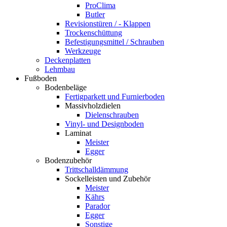
ProClima
Butler
Revisionstüren / - Klappen
Trockenschüttung
Befestigungsmittel / Schrauben
Werkzeuge
Deckenplatten
Lehmbau
Fußboden
Bodenbeläge
Fertigparkett und Furnierboden
Massivholzdielen
Dielenschrauben
Vinyl- und Designboden
Laminat
Meister
Egger
Bodenzubehör
Trittschalldämmung
Sockelleisten und Zubehör
Meister
Kährs
Parador
Egger
Sonstige