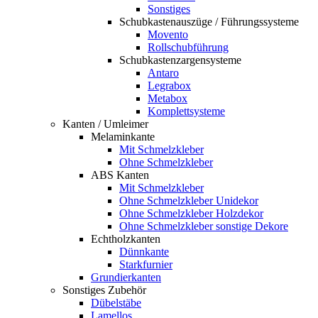
Sonstiges
Schubkastenauszüge / Führungssysteme
Movento
Rollschubführung
Schubkastenzargensysteme
Antaro
Legrabox
Metabox
Komplettsysteme
Kanten / Umleimer
Melaminkante
Mit Schmelzkleber
Ohne Schmelzkleber
ABS Kanten
Mit Schmelzkleber
Ohne Schmelzkleber Unidekor
Ohne Schmelzkleber Holzdekor
Ohne Schmelzkleber sonstige Dekore
Echtholzkanten
Dünnkante
Starkfurnier
Grundierkanten
Sonstiges Zubehör
Dübelstäbe
Lamellos