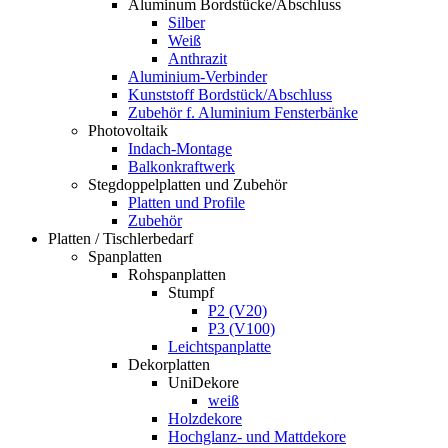
Aluminum Bordstücke/Abschluss
Silber
Weiß
Anthrazit
Aluminium-Verbinder
Kunststoff Bordstück/Abschluss
Zubehör f. Aluminium Fensterbänke
Photovoltaik
Indach-Montage
Balkonkraftwerk
Stegdoppelplatten und Zubehör
Platten und Profile
Zubehör
Platten / Tischlerbedarf
Spanplatten
Rohspanplatten
Stumpf
P2 (V20)
P3 (V100)
Leichtspanplatte
Dekorplatten
UniDekore
weiß
Holzdekore
Hochglanz- und Mattdekore