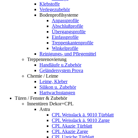
Klebstoffe
Verlegezubehör
Bodenprofilsysteme
Anpassprofile
Abschlußprofile
Übergangsprofile
Einfassprofile
Treppenkantenprofile
Winkelprofile
Reinigungs- und Pflegemittel
Treppenrenovierung
Handläufe u.Zubehör
Geländersystem Prova
Chemie / Leime
Leime, Kleber
Silikon u. Zubehör
Hartwachsstangen
Türen / Fenster & Zubehör
Innentüren Dekor+CPL
Astra
CPL Weisslack ä. 9010 Türblatt
CPL Weisslack ä. 9010 Zarge
CPL Akazie Türblatt
CPL Akazie Zarge
CPL Ureiche Türblatt