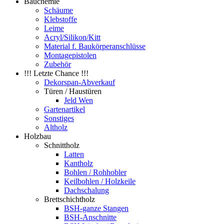
Bauchemie
Schäume
Klebstoffe
Leime
Acryl/Silikon/Kitt
Material f. Baukörperanschlüsse
Montagepistolen
Zubehör
!!! Letzte Chance !!!
Dekorspan-Abverkauf
Türen / Haustüren
Jeld Wen
Gartenartikel
Sonstiges
Altholz
Holzbau
Schnittholz
Latten
Kantholz
Bohlen / Rohhobler
Keilbohlen / Holzkeile
Dachschalung
Brettschichtholz
BSH-ganze Stangen
BSH-Anschnitte