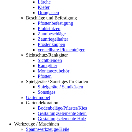
Lärche
Kiefer
Douglasien
Beschläge und Befestigung
Pfostenbefestigung
Pfahlstützen
Zaunbeschläge
Zaunriegelhalter
Pfostenkappen
verstellbare Pfostenträger
Sichtschutz/Rankgitter
Sichtblenden
Rankgitter
Montagezubehör
Pfosten
Spielgeräte / Sonstiges für Garten
Spielgeräte / Sandkästen
Sonstiges
Gartenmöbel
Gartendekoration
Bodenbeläge/Pflaster/Kies
Gestaltungselemente Stein
Gestaltungselemente Holz
Werkzeuge / Maschinen
Spannwerkzeuge/Keile