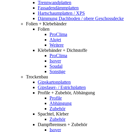
Trennwandplatten
Fassadendämmplatten
Hartschaumplatten / XPS
Dämmung Dachboden / obere Geschossdecke
Folien + Klebebänder
Folien
ProClima
Alujet
Weitere
Klebebänder + Dichtstoffe
ProClima
Isover
Soudal
Sonstige
Trockenbau
Gipskartonplatten
Gipsfaser- / Estrichplatten
Profile + Zubehör, Abhängung
Profile
Abhängung
Zubehör
Spachtel, Kleber
Zubehör
Dampfbremsen + Zubehör
Isover