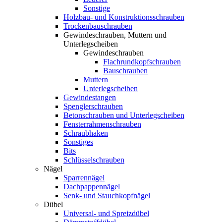
Sonstige
Holzbau- und Konstruktionsschrauben
Trockenbauschrauben
Gewindeschrauben, Muttern und
Unterlegscheiben
Gewindeschrauben
Flachrundkopfschrauben
Bauschrauben
Muttern
Unterlegscheiben
Gewindestangen
Spenglerschrauben
Betonschrauben und Unterlegscheiben
Fensterrahmenschrauben
Schraubhaken
Sonstiges
Bits
Schlüsselschrauben
Nägel
Sparrennägel
Dachpappennägel
Senk- und Stauchkopfnägel
Dübel
Universal- und Spreizdübel