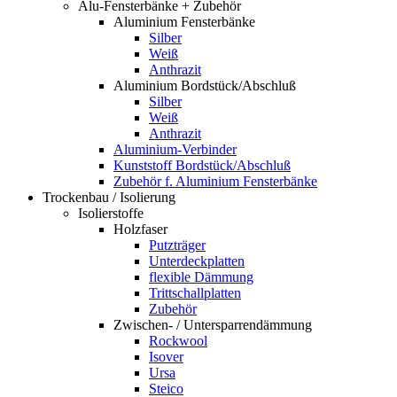
Alu-Fensterbänke + Zubehör
Aluminium Fensterbänke
Silber
Weiß
Anthrazit
Aluminium Bordstück/Abschluß
Silber
Weiß
Anthrazit
Aluminium-Verbinder
Kunststoff Bordstück/Abschluß
Zubehör f. Aluminium Fensterbänke
Trockenbau / Isolierung
Isolierstoffe
Holzfaser
Putzträger
Unterdeckplatten
flexible Dämmung
Trittschallplatten
Zubehör
Zwischen- / Untersparrendämmung
Rockwool
Isover
Ursa
Steico