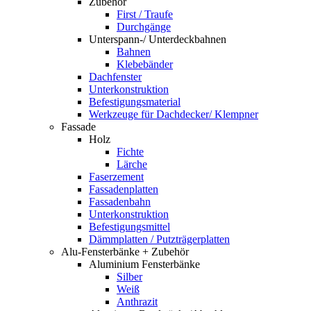
Zubehör
First / Traufe
Durchgänge
Unterspann-/ Unterdeckbahnen
Bahnen
Klebebänder
Dachfenster
Unterkonstruktion
Befestigungsmaterial
Werkzeuge für Dachdecker/ Klempner
Fassade
Holz
Fichte
Lärche
Faserzement
Fassadenplatten
Fassadenbahn
Unterkonstruktion
Befestigungsmittel
Dämmplatten / Putzträgerplatten
Alu-Fensterbänke + Zubehör
Aluminium Fensterbänke
Silber
Weiß
Anthrazit