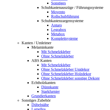
Sonstiges
Schubkastenauszüge / Führungssysteme
Movento
Rollschubführung
Schubkastenzargensysteme
Antaro
Legrabox
Metabox
Komplettsysteme
Kanten / Umleimer
Melaminkante
Mit Schmelzkleber
Ohne Schmelzkleber
ABS Kanten
Mit Schmelzkleber
Ohne Schmelzkleber Unidekor
Ohne Schmelzkleber Holzdekor
Ohne Schmelzkleber sonstige Dekore
Echtholzkanten
Dünnkante
Starkfurnier
Grundierkanten
Sonstiges Zubehör
Dübelstäbe
Lamellos