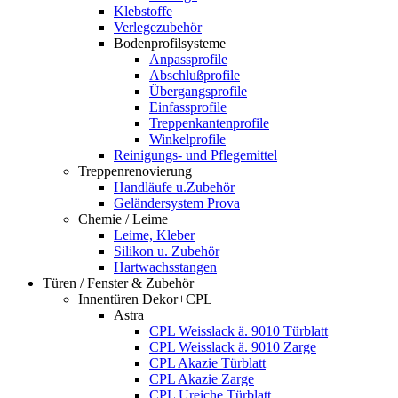
Klebstoffe
Verlegezubehör
Bodenprofilsysteme
Anpassprofile
Abschlußprofile
Übergangsprofile
Einfassprofile
Treppenkantenprofile
Winkelprofile
Reinigungs- und Pflegemittel
Treppenrenovierung
Handläufe u.Zubehör
Geländersystem Prova
Chemie / Leime
Leime, Kleber
Silikon u. Zubehör
Hartwachsstangen
Türen / Fenster & Zubehör
Innentüren Dekor+CPL
Astra
CPL Weisslack ä. 9010 Türblatt
CPL Weisslack ä. 9010 Zarge
CPL Akazie Türblatt
CPL Akazie Zarge
CPL Ureiche Türblatt