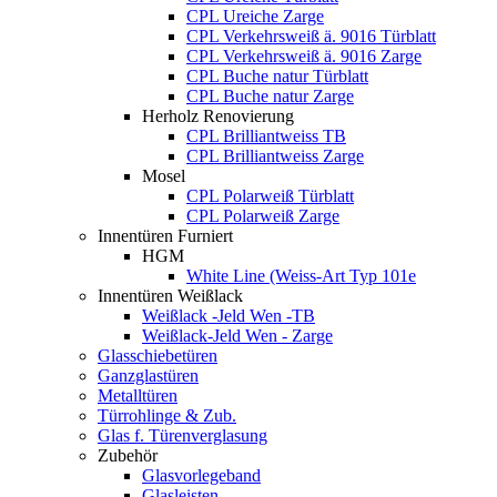
CPL Ureiche Zarge
CPL Verkehrsweiß ä. 9016 Türblatt
CPL Verkehrsweiß ä. 9016 Zarge
CPL Buche natur Türblatt
CPL Buche natur Zarge
Herholz Renovierung
CPL Brilliantweiss TB
CPL Brilliantweiss Zarge
Mosel
CPL Polarweiß Türblatt
CPL Polarweiß Zarge
Innentüren Furniert
HGM
White Line (Weiss-Art Typ 101e
Innentüren Weißlack
Weißlack -Jeld Wen -TB
Weißlack-Jeld Wen - Zarge
Glasschiebetüren
Ganzglastüren
Metalltüren
Türrohlinge & Zub.
Glas f. Türenverglasung
Zubehör
Glasvorlegeband
Glasleisten