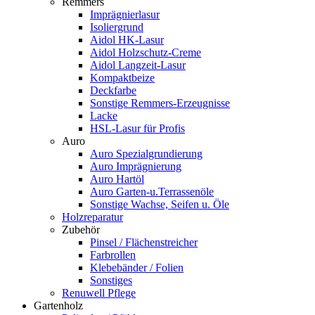
Remmers
Imprägnierlasur
Isoliergrund
Aidol HK-Lasur
Aidol Holzschutz-Creme
Aidol Langzeit-Lasur
Kompaktbeize
Deckfarbe
Sonstige Remmers-Erzeugnisse
Lacke
HSL-Lasur für Profis
Auro
Auro Spezialgrundierung
Auro Imprägnierung
Auro Hartöl
Auro Garten-u.Terrassenöle
Sonstige Wachse, Seifen u. Öle
Holzreparatur
Zubehör
Pinsel / Flächenstreicher
Farbrollen
Klebebänder / Folien
Sonstiges
Renuwell Pflege
Gartenholz