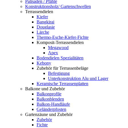
Palisaden / Pfähle
Konstruktionsholz/ Gartenschwellen
Terrassendielen
Kiefer
Bangkirai
Douglasie
Lärche
Thermo-Esche-Kiefer-Fichte
Komposit-Terrassendielen
Megawood
Apex
Bodendielen Spezialitäten
Kebony
Zubehör für Terrassenbeläge
Befestigung
Unterkonstruktion Alu und Lager
Keramische Terrassenplatten
Balkone und Zubehör
Balkonprofile
Balkonblenden
Balkon-Handläufe
Geländerpfosten
Gartenzäune und Zubehör
Zubehör
Fichte