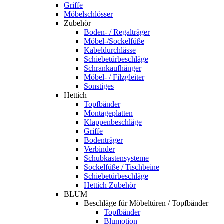
Griffe
Möbelschlösser
Zubehör
Boden- / Regalträger
Möbel-/Sockelfüße
Kabeldurchlässe
Schiebetürbeschläge
Schrankaufhänger
Möbel- / Filzgleiter
Sonstiges
Hettich
Topfbänder
Montageplatten
Klappenbeschläge
Griffe
Bodenträger
Verbinder
Schubkastensysteme
Sockelfüße / Tischbeine
Schiebetürbeschläge
Hettich Zubehör
BLUM
Beschläge für Möbeltüren / Topfbänder
Topfbänder
Blumotion