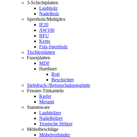
3-Schichtplatten
Laubholz
Nadelholz
Sperrholz/Multiplex
IF20
AW100
BFU
Kerto
Fräs-Sperrholz
Tischlerplatten
Faserplatten
MDF
Hartfaser
Roh
Beschichtet
Siebdruck-/Betonschalungsplatte
Fenster-Türkanteln
Kiefer
Meranti
Stammware
Laubhölzer
Nadelhölzer
Tropische Hölzer
Möbelbeschläge
Möbelverbinder