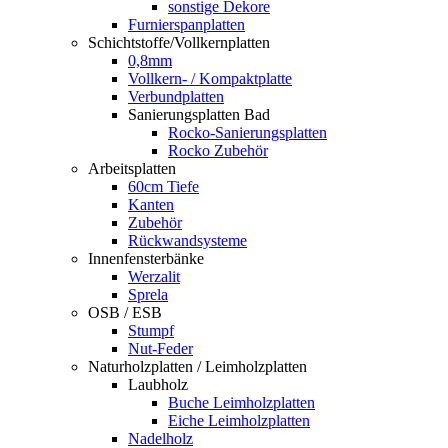
sonstige Dekore
Furnierspanplatten
Schichtstoffe/Vollkernplatten
0,8mm
Vollkern- / Kompaktplatte
Verbundplatten
Sanierungsplatten Bad
Rocko-Sanierungsplatten
Rocko Zubehör
Arbeitsplatten
60cm Tiefe
Kanten
Zubehör
Rückwandsysteme
Innenfensterbänke
Werzalit
Sprela
OSB / ESB
Stumpf
Nut-Feder
Naturholzplatten / Leimholzplatten
Laubholz
Buche Leimholzplatten
Eiche Leimholzplatten
Nadelholz