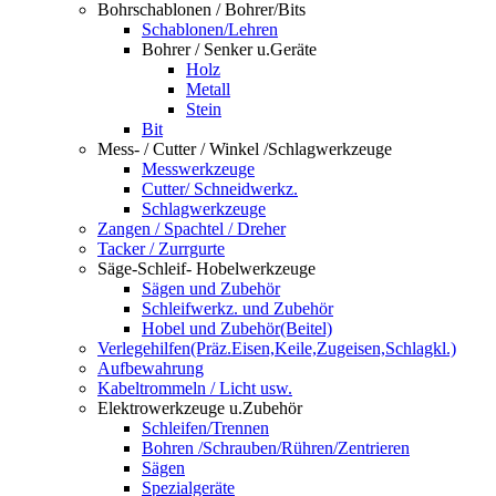
Bohrschablonen / Bohrer/Bits
Schablonen/Lehren
Bohrer / Senker u.Geräte
Holz
Metall
Stein
Bit
Mess- / Cutter / Winkel /Schlagwerkzeuge
Messwerkzeuge
Cutter/ Schneidwerkz.
Schlagwerkzeuge
Zangen / Spachtel / Dreher
Tacker / Zurrgurte
Säge-Schleif- Hobelwerkzeuge
Sägen und Zubehör
Schleifwerkz. und Zubehör
Hobel und Zubehör(Beitel)
Verlegehilfen(Präz.Eisen,Keile,Zugeisen,Schlagkl.)
Aufbewahrung
Kabeltrommeln / Licht usw.
Elektrowerkzeuge u.Zubehör
Schleifen/Trennen
Bohren /Schrauben/Rühren/Zentrieren
Sägen
Spezialgeräte