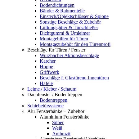
Bodendichtungen
Bänder & Rahmenteile
Einsteck/Objektschlösser & Spione
Sonstige Beschläge & Zubehör
Lüftungsgitter & Türschließer
Dichtgummi & Umleimer
Montagehilfen für Türen
Montagezubehör für den Türenprofi
Beschläge für Türen / Fenster
Wurzbacher Aktionsbeschläge
Karcher
Hoppe
Griffwerk
Beschläge f. Glastürenu.Innentüren
Häfele
Leime / Kleber / Schaum
Dachfenster / Bodentreppen
Bodentreppen
Schiebetürsysteme
Alu-Fensterbänke + Zubehör
Aluminium Fensterbänke
Silber
Weiß
Anthrazit