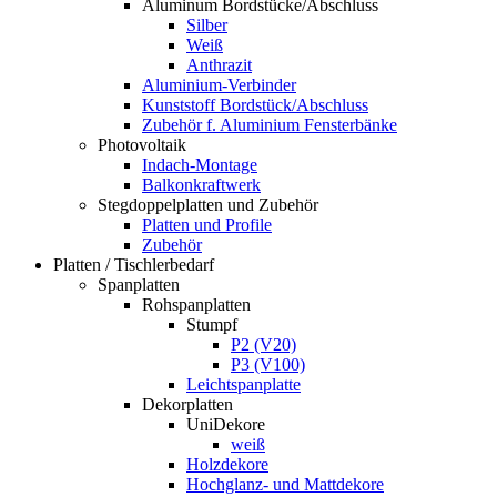
Aluminum Bordstücke/Abschluss
Silber
Weiß
Anthrazit
Aluminium-Verbinder
Kunststoff Bordstück/Abschluss
Zubehör f. Aluminium Fensterbänke
Photovoltaik
Indach-Montage
Balkonkraftwerk
Stegdoppelplatten und Zubehör
Platten und Profile
Zubehör
Platten / Tischlerbedarf
Spanplatten
Rohspanplatten
Stumpf
P2 (V20)
P3 (V100)
Leichtspanplatte
Dekorplatten
UniDekore
weiß
Holzdekore
Hochglanz- und Mattdekore