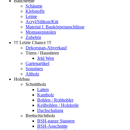
Bauchemie
Schäume
Klebstoffe
Leime
Acryl/Silikon/Kitt
Material f. Baukörperanschlüsse
Montagepistolen
Zubehör
!!! Letzte Chance !!!
Dekorspan-Abverkauf
Türen / Haustüren
Jeld Wen
Gartenartikel
Sonstiges
Altholz
Holzbau
Schnittholz
Latten
Kantholz
Bohlen / Rohhobler
Keilbohlen / Holzkeile
Dachschalung
Brettschichtholz
BSH-ganze Stangen
BSH-Anschnitte