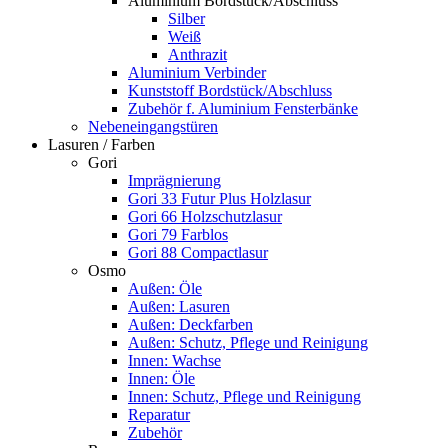
Aluminium Bordstück/Abschluss
Silber
Weiß
Anthrazit
Aluminium Verbinder
Kunststoff Bordstück/Abschluss
Zubehör f. Aluminium Fensterbänke
Nebeneingangstüren
Lasuren / Farben
Gori
Imprägnierung
Gori 33 Futur Plus Holzlasur
Gori 66 Holzschutzlasur
Gori 79 Farblos
Gori 88 Compactlasur
Osmo
Außen: Öle
Außen: Lasuren
Außen: Deckfarben
Außen: Schutz, Pflege und Reinigung
Innen: Wachse
Innen: Öle
Innen: Schutz, Pflege und Reinigung
Reparatur
Zubehör