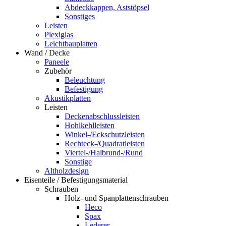
Abdeckkappen, Aststöpsel
Sonstiges
Leisten
Plexiglas
Leichtbauplatten
Wand / Decke
Paneele
Zubehör
Beleuchtung
Befestigung
Akustikplatten
Leisten
Deckenabschlussleisten
Hohlkehlleisten
Winkel-/Eckschutzleisten
Rechteck-/Quadratleisten
Viertel-/Halbrund-/Rund
Sonstige
Altholzdesign
Eisenteile / Befestigungsmaterial
Schrauben
Holz- und Spanplattenschrauben
Heco
Spax
Lederer