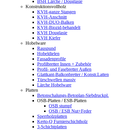
BSH Lärche / Douglasie
Konstruktionsvollholz
KVH-ganze Stangen
KVH-Anschnitt
KVH-DUO-Balken
KVH-Biozid-behandelt
KVH Douglasie
KVH Kiefer
Hobelware
Rauspund
Hobeldielen
Fassadenprofile
Profilbretter Innen + Zubehör
Profil- und Fasebretter Außen
Glattkant-Balkonbretter / Konstr.Latten
Türschwellen massiv
Lärche Hobelware
Platten
Betonschalungs-Betoplan-Siebdruckpl.
OSB-Platten / ESB-Platten
OSB stumpf
OSB / ESB Nut+Feder
Sperrholzplatten
Kerto-Q Furnierschichtholz
3-Schichtplatten