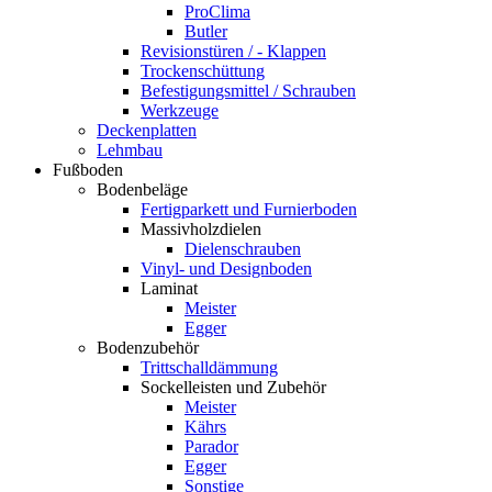
ProClima
Butler
Revisionstüren / - Klappen
Trockenschüttung
Befestigungsmittel / Schrauben
Werkzeuge
Deckenplatten
Lehmbau
Fußboden
Bodenbeläge
Fertigparkett und Furnierboden
Massivholzdielen
Dielenschrauben
Vinyl- und Designboden
Laminat
Meister
Egger
Bodenzubehör
Trittschalldämmung
Sockelleisten und Zubehör
Meister
Kährs
Parador
Egger
Sonstige