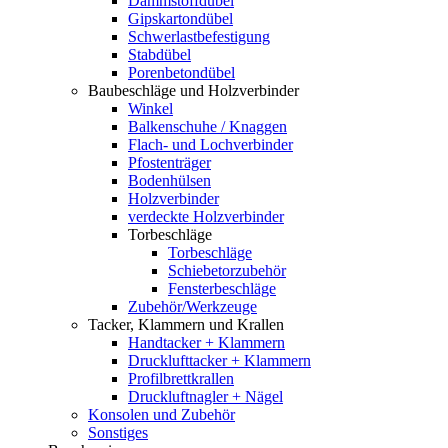
Dämmstoffdübel
Gipskartondübel
Schwerlastbefestigung
Stabdübel
Porenbetondübel
Baubeschläge und Holzverbinder
Winkel
Balkenschuhe / Knaggen
Flach- und Lochverbinder
Pfostenträger
Bodenhülsen
Holzverbinder
verdeckte Holzverbinder
Torbeschläge
Torbeschläge
Schiebetorzubehör
Fensterbeschläge
Zubehör/Werkzeuge
Tacker, Klammern und Krallen
Handtacker + Klammern
Drucklufttacker + Klammern
Profilbrettkrallen
Druckluftnagler + Nägel
Konsolen und Zubehör
Sonstiges