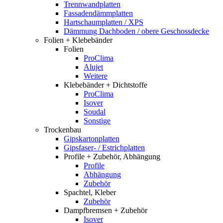
Trennwandplatten
Fassadendämmplatten
Hartschaumplatten / XPS
Dämmung Dachboden / obere Geschossdecke
Folien + Klebebänder
Folien
ProClima
Alujet
Weitere
Klebebänder + Dichtstoffe
ProClima
Isover
Soudal
Sonstige
Trockenbau
Gipskartonplatten
Gipsfaser- / Estrichplatten
Profile + Zubehör, Abhängung
Profile
Abhängung
Zubehör
Spachtel, Kleber
Zubehör
Dampfbremsen + Zubehör
Isover