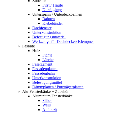
Zubehör
First / Traufe
Durchgänge
Unterspann-/ Unterdeckbahnen
Bahnen
Klebebänder
Dachfenster
Unterkonstruktion
Befestigungsmaterial
Werkzeuge für Dachdecker/ Klempner
Fassade
Holz
Fichte
Lärche
Faserzement
Fassadenplatten
Fassadenbahn
Unterkonstruktion
Befestigungsmittel
Dämmplatten / Putzträgerplatten
Alu-Fensterbänke + Zubehör
Aluminium Fensterbänke
Silber
Weiß
Anthrazit