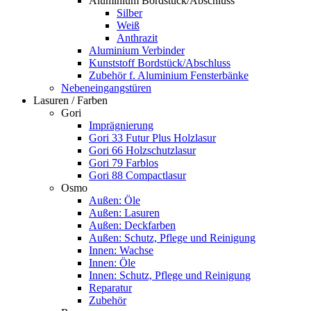
Aluminium Bordstück/Abschluss
Silber
Weiß
Anthrazit
Aluminium Verbinder
Kunststoff Bordstück/Abschluss
Zubehör f. Aluminium Fensterbänke
Nebeneingangstüren
Lasuren / Farben
Gori
Imprägnierung
Gori 33 Futur Plus Holzlasur
Gori 66 Holzschutzlasur
Gori 79 Farblos
Gori 88 Compactlasur
Osmo
Außen: Öle
Außen: Lasuren
Außen: Deckfarben
Außen: Schutz, Pflege und Reinigung
Innen: Wachse
Innen: Öle
Innen: Schutz, Pflege und Reinigung
Reparatur
Zubehör