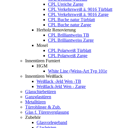
CPL Ureiche Zarge
CPL Verkehrsweiß ä. 9016 Türblatt
CPL Verkehrsweiß ä. 9016 Zarge
CPL Buche natur Türblatt
CPL Buche natur Zarge
Herholz Renovierung
CPL Brilliantweiss TB
CPL Brilliantweiss Zarge
Mosel
CPL Polarweiß Türblatt
CPL Polarweiß Zarge
Innentüren Furniert
HGM
White Line (Weiss-Art Typ 101e
Innentüren Weißlack
Weißlack -Jeld Wen -TB
Weißlack-Jeld Wen - Zarge
Glasschiebetüren
Ganzglastüren
Metalltüren
Türrohlinge & Zub.
Glas f. Türenverglasung
Zubehör
Glasvorlegeband
Glasleisten