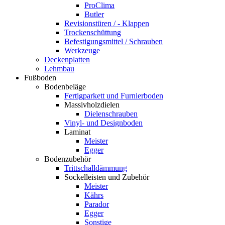
ProClima
Butler
Revisionstüren / - Klappen
Trockenschüttung
Befestigungsmittel / Schrauben
Werkzeuge
Deckenplatten
Lehmbau
Fußboden
Bodenbeläge
Fertigparkett und Furnierboden
Massivholzdielen
Dielenschrauben
Vinyl- und Designboden
Laminat
Meister
Egger
Bodenzubehör
Trittschalldämmung
Sockelleisten und Zubehör
Meister
Kährs
Parador
Egger
Sonstige