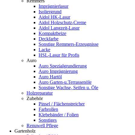
Remmers
Imprägnierlasur
Isoliergrund
Aidol HK-Lasur
Aidol Holzschutz-Creme
Aidol Langzeit-Lasur
Kompaktbeize
Deckfarbe
Sonstige Remmers-Erzeugnisse
Lacke
HSL-Lasur für Profis
Auro
Auro Spezialgrundierung
Auro Imprägnierung
Auro Hartöl
Auro Garten-u.Terrassenöle
Sonstige Wachse, Seifen u. Öle
Holzreparatur
Zubehör
Pinsel / Flächenstreicher
Farbrollen
Klebebänder / Folien
Sonstiges
Renuwell Pflege
Gartenholz