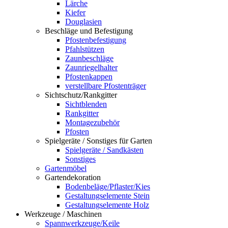
Lärche
Kiefer
Douglasien
Beschläge und Befestigung
Pfostenbefestigung
Pfahlstützen
Zaunbeschläge
Zaunriegelhalter
Pfostenkappen
verstellbare Pfostenträger
Sichtschutz/Rankgitter
Sichtblenden
Rankgitter
Montagezubehör
Pfosten
Spielgeräte / Sonstiges für Garten
Spielgeräte / Sandkästen
Sonstiges
Gartenmöbel
Gartendekoration
Bodenbeläge/Pflaster/Kies
Gestaltungselemente Stein
Gestaltungselemente Holz
Werkzeuge / Maschinen
Spannwerkzeuge/Keile