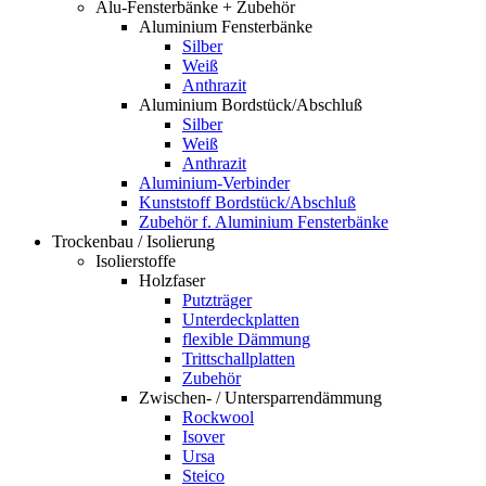
Alu-Fensterbänke + Zubehör
Aluminium Fensterbänke
Silber
Weiß
Anthrazit
Aluminium Bordstück/Abschluß
Silber
Weiß
Anthrazit
Aluminium-Verbinder
Kunststoff Bordstück/Abschluß
Zubehör f. Aluminium Fensterbänke
Trockenbau / Isolierung
Isolierstoffe
Holzfaser
Putzträger
Unterdeckplatten
flexible Dämmung
Trittschallplatten
Zubehör
Zwischen- / Untersparrendämmung
Rockwool
Isover
Ursa
Steico