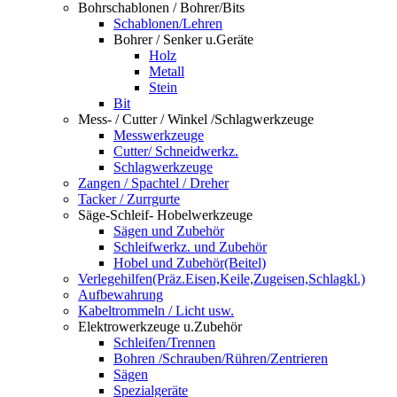
Bohrschablonen / Bohrer/Bits
Schablonen/Lehren
Bohrer / Senker u.Geräte
Holz
Metall
Stein
Bit
Mess- / Cutter / Winkel /Schlagwerkzeuge
Messwerkzeuge
Cutter/ Schneidwerkz.
Schlagwerkzeuge
Zangen / Spachtel / Dreher
Tacker / Zurrgurte
Säge-Schleif- Hobelwerkzeuge
Sägen und Zubehör
Schleifwerkz. und Zubehör
Hobel und Zubehör(Beitel)
Verlegehilfen(Präz.Eisen,Keile,Zugeisen,Schlagkl.)
Aufbewahrung
Kabeltrommeln / Licht usw.
Elektrowerkzeuge u.Zubehör
Schleifen/Trennen
Bohren /Schrauben/Rühren/Zentrieren
Sägen
Spezialgeräte