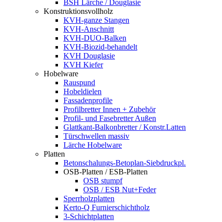
BSH Lärche / Douglasie
Konstruktionsvollholz
KVH-ganze Stangen
KVH-Anschnitt
KVH-DUO-Balken
KVH-Biozid-behandelt
KVH Douglasie
KVH Kiefer
Hobelware
Rauspund
Hobeldielen
Fassadenprofile
Profilbretter Innen + Zubehör
Profil- und Fasebretter Außen
Glattkant-Balkonbretter / Konstr.Latten
Türschwellen massiv
Lärche Hobelware
Platten
Betonschalungs-Betoplan-Siebdruckpl.
OSB-Platten / ESB-Platten
OSB stumpf
OSB / ESB Nut+Feder
Sperrholzplatten
Kerto-Q Furnierschichtholz
3-Schichtplatten