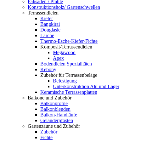
Palisaden / Pfähle
Konstruktionsholz/ Gartenschwellen
Terrassendielen
Kiefer
Bangkirai
Douglasie
Lärche
Thermo-Esche-Kiefer-Fichte
Komposit-Terrassendielen
Megawood
Apex
Bodendielen Spezialitäten
Kebony
Zubehör für Terrassenbeläge
Befestigung
Unterkonstruktion Alu und Lager
Keramische Terrassenplatten
Balkone und Zubehör
Balkonprofile
Balkonblenden
Balkon-Handläufe
Geländerpfosten
Gartenzäune und Zubehör
Zubehör
Fichte