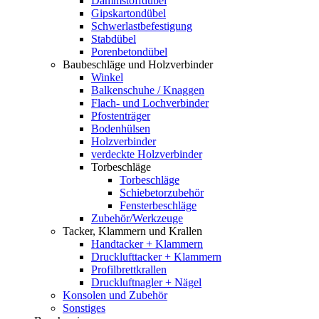
Dämmstoffdübel
Gipskartondübel
Schwerlastbefestigung
Stabdübel
Porenbetondübel
Baubeschläge und Holzverbinder
Winkel
Balkenschuhe / Knaggen
Flach- und Lochverbinder
Pfostenträger
Bodenhülsen
Holzverbinder
verdeckte Holzverbinder
Torbeschläge
Torbeschläge
Schiebetorzubehör
Fensterbeschläge
Zubehör/Werkzeuge
Tacker, Klammern und Krallen
Handtacker + Klammern
Drucklufttacker + Klammern
Profilbrettkrallen
Druckluftnagler + Nägel
Konsolen und Zubehör
Sonstiges