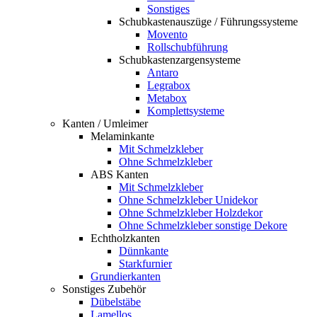
Sonstiges
Schubkastenauszüge / Führungssysteme
Movento
Rollschubführung
Schubkastenzargensysteme
Antaro
Legrabox
Metabox
Komplettsysteme
Kanten / Umleimer
Melaminkante
Mit Schmelzkleber
Ohne Schmelzkleber
ABS Kanten
Mit Schmelzkleber
Ohne Schmelzkleber Unidekor
Ohne Schmelzkleber Holzdekor
Ohne Schmelzkleber sonstige Dekore
Echtholzkanten
Dünnkante
Starkfurnier
Grundierkanten
Sonstiges Zubehör
Dübelstäbe
Lamellos