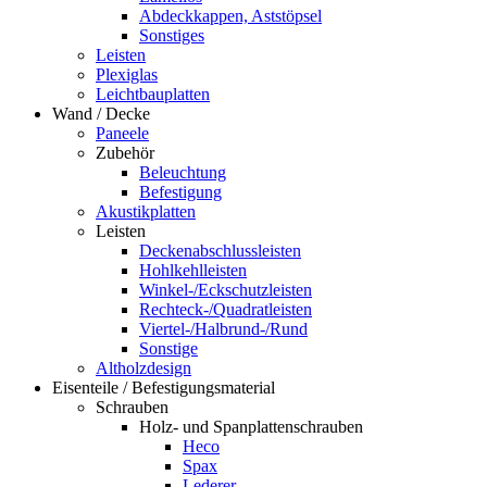
Abdeckkappen, Aststöpsel
Sonstiges
Leisten
Plexiglas
Leichtbauplatten
Wand / Decke
Paneele
Zubehör
Beleuchtung
Befestigung
Akustikplatten
Leisten
Deckenabschlussleisten
Hohlkehlleisten
Winkel-/Eckschutzleisten
Rechteck-/Quadratleisten
Viertel-/Halbrund-/Rund
Sonstige
Altholzdesign
Eisenteile / Befestigungsmaterial
Schrauben
Holz- und Spanplattenschrauben
Heco
Spax
Lederer