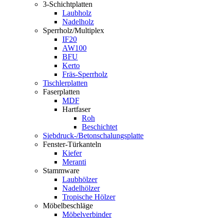
3-Schichtplatten
Laubholz
Nadelholz
Sperrholz/Multiplex
IF20
AW100
BFU
Kerto
Fräs-Sperrholz
Tischlerplatten
Faserplatten
MDF
Hartfaser
Roh
Beschichtet
Siebdruck-/Betonschalungsplatte
Fenster-Türkanteln
Kiefer
Meranti
Stammware
Laubhölzer
Nadelhölzer
Tropische Hölzer
Möbelbeschläge
Möbelverbinder