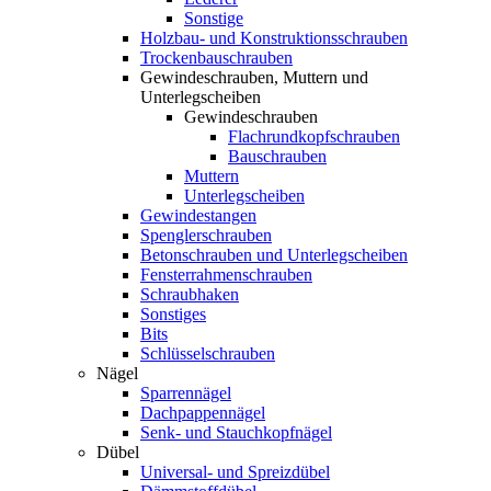
Sonstige
Holzbau- und Konstruktionsschrauben
Trockenbauschrauben
Gewindeschrauben, Muttern und
Unterlegscheiben
Gewindeschrauben
Flachrundkopfschrauben
Bauschrauben
Muttern
Unterlegscheiben
Gewindestangen
Spenglerschrauben
Betonschrauben und Unterlegscheiben
Fensterrahmenschrauben
Schraubhaken
Sonstiges
Bits
Schlüsselschrauben
Nägel
Sparrennägel
Dachpappennägel
Senk- und Stauchkopfnägel
Dübel
Universal- und Spreizdübel