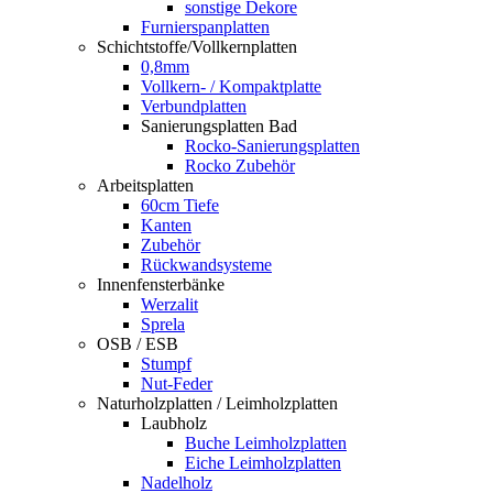
sonstige Dekore
Furnierspanplatten
Schichtstoffe/Vollkernplatten
0,8mm
Vollkern- / Kompaktplatte
Verbundplatten
Sanierungsplatten Bad
Rocko-Sanierungsplatten
Rocko Zubehör
Arbeitsplatten
60cm Tiefe
Kanten
Zubehör
Rückwandsysteme
Innenfensterbänke
Werzalit
Sprela
OSB / ESB
Stumpf
Nut-Feder
Naturholzplatten / Leimholzplatten
Laubholz
Buche Leimholzplatten
Eiche Leimholzplatten
Nadelholz