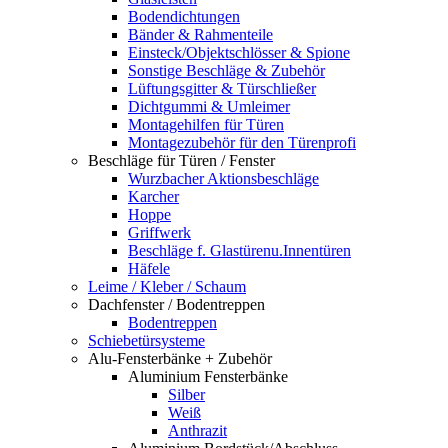
Bodendichtungen
Bänder & Rahmenteile
Einsteck/Objektschlösser & Spione
Sonstige Beschläge & Zubehör
Lüftungsgitter & Türschließer
Dichtgummi & Umleimer
Montagehilfen für Türen
Montagezubehör für den Türenprofi
Beschläge für Türen / Fenster
Wurzbacher Aktionsbeschläge
Karcher
Hoppe
Griffwerk
Beschläge f. Glastürenu.Innentüren
Häfele
Leime / Kleber / Schaum
Dachfenster / Bodentreppen
Bodentreppen
Schiebetürsysteme
Alu-Fensterbänke + Zubehör
Aluminium Fensterbänke
Silber
Weiß
Anthrazit