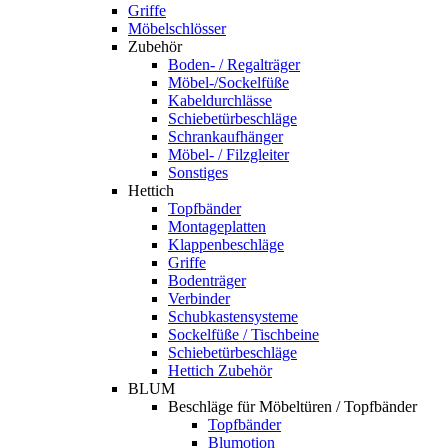
Griffe
Möbelschlösser
Zubehör
Boden- / Regalträger
Möbel-/Sockelfüße
Kabeldurchlässe
Schiebetürbeschläge
Schrankaufhänger
Möbel- / Filzgleiter
Sonstiges
Hettich
Topfbänder
Montageplatten
Klappenbeschläge
Griffe
Bodenträger
Verbinder
Schubkastensysteme
Sockelfüße / Tischbeine
Schiebetürbeschläge
Hettich Zubehör
BLUM
Beschläge für Möbeltüren / Topfbänder
Topfbänder
Blumotion