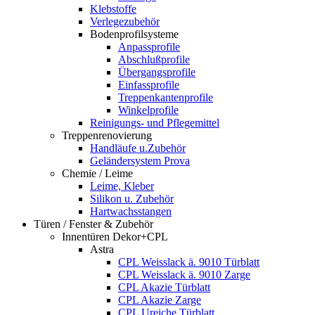
Klebstoffe
Verlegezubehör
Bodenprofilsysteme
Anpassprofile
Abschlußprofile
Übergangsprofile
Einfassprofile
Treppenkantenprofile
Winkelprofile
Reinigungs- und Pflegemittel
Treppenrenovierung
Handläufe u.Zubehör
Geländersystem Prova
Chemie / Leime
Leime, Kleber
Silikon u. Zubehör
Hartwachsstangen
Türen / Fenster & Zubehör
Innentüren Dekor+CPL
Astra
CPL Weisslack ä. 9010 Türblatt
CPL Weisslack ä. 9010 Zarge
CPL Akazie Türblatt
CPL Akazie Zarge
CPL Ureiche Türblatt