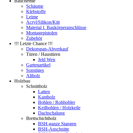
Bauchemie
Schäume
Klebstoffe
Leime
Acryl/Silikon/Kitt
Material f. Baukörperanschlüsse
Montagepistolen
Zubehör
!!! Letzte Chance !!!
Dekorspan-Abverkauf
Türen / Haustüren
Jeld Wen
Gartenartikel
Sonstiges
Altholz
Holzbau
Schnittholz
Latten
Kantholz
Bohlen / Rohhobler
Keilbohlen / Holzkeile
Dachschalung
Brettschichtholz
BSH-ganze Stangen
BSH-Anschnitte