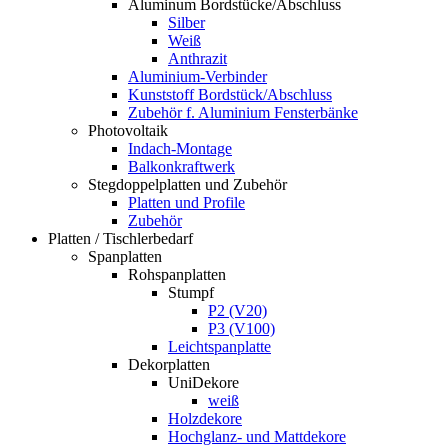
Aluminum Bordstücke/Abschluss
Silber
Weiß
Anthrazit
Aluminium-Verbinder
Kunststoff Bordstück/Abschluss
Zubehör f. Aluminium Fensterbänke
Photovoltaik
Indach-Montage
Balkonkraftwerk
Stegdoppelplatten und Zubehör
Platten und Profile
Zubehör
Platten / Tischlerbedarf
Spanplatten
Rohspanplatten
Stumpf
P2 (V20)
P3 (V100)
Leichtspanplatte
Dekorplatten
UniDekore
weiß
Holzdekore
Hochglanz- und Mattdekore