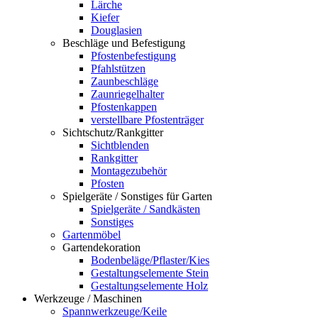
Lärche
Kiefer
Douglasien
Beschläge und Befestigung
Pfostenbefestigung
Pfahlstützen
Zaunbeschläge
Zaunriegelhalter
Pfostenkappen
verstellbare Pfostenträger
Sichtschutz/Rankgitter
Sichtblenden
Rankgitter
Montagezubehör
Pfosten
Spielgeräte / Sonstiges für Garten
Spielgeräte / Sandkästen
Sonstiges
Gartenmöbel
Gartendekoration
Bodenbeläge/Pflaster/Kies
Gestaltungselemente Stein
Gestaltungselemente Holz
Werkzeuge / Maschinen
Spannwerkzeuge/Keile