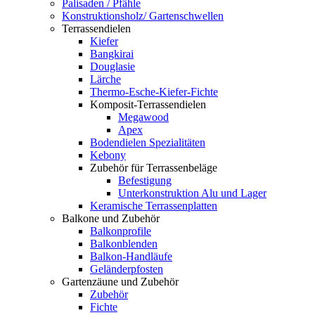
Palisaden / Pfähle
Konstruktionsholz/ Gartenschwellen
Terrassendielen
Kiefer
Bangkirai
Douglasie
Lärche
Thermo-Esche-Kiefer-Fichte
Komposit-Terrassendielen
Megawood
Apex
Bodendielen Spezialitäten
Kebony
Zubehör für Terrassenbeläge
Befestigung
Unterkonstruktion Alu und Lager
Keramische Terrassenplatten
Balkone und Zubehör
Balkonprofile
Balkonblenden
Balkon-Handläufe
Geländerpfosten
Gartenzäune und Zubehör
Zubehör
Fichte