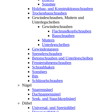
Sonstige
Holzbau- und Konstruktionsschrauben
Trockenbauschrauben
Gewindeschrauben, Muttern und
Unterlegscheiben
Gewindeschrauben
Flachrundkopfschrauben
Bauschrauben
Muttern
Unterlegscheiben
Gewindestangen
Spenglerschrauben
Betonschrauben und Unterlegscheiben
Fensterrahmenschrauben
Schraubhaken
Sonstiges
Bits
Schlüsselschrauben
Nägel
Sparrennägel
Dachpappennägel
Senk- und Stauchkopfnägel
Dübel
Universal- und Spreizdübel