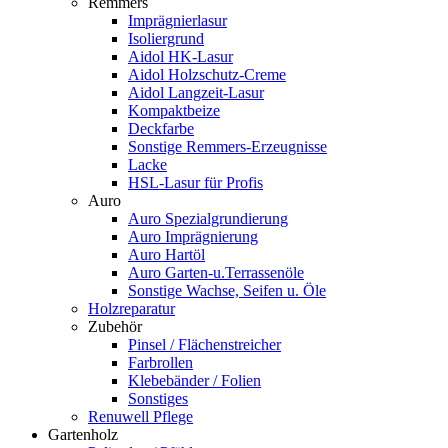
Remmers
Imprägnierlasur
Isoliergrund
Aidol HK-Lasur
Aidol Holzschutz-Creme
Aidol Langzeit-Lasur
Kompaktbeize
Deckfarbe
Sonstige Remmers-Erzeugnisse
Lacke
HSL-Lasur für Profis
Auro
Auro Spezialgrundierung
Auro Imprägnierung
Auro Hartöl
Auro Garten-u.Terrassenöle
Sonstige Wachse, Seifen u. Öle
Holzreparatur
Zubehör
Pinsel / Flächenstreicher
Farbrollen
Klebebänder / Folien
Sonstiges
Renuwell Pflege
Gartenholz