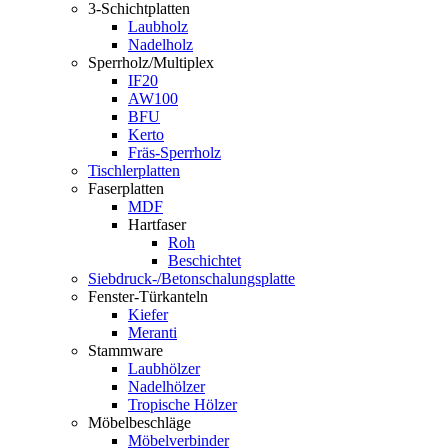
3-Schichtplatten
Laubholz
Nadelholz
Sperrholz/Multiplex
IF20
AW100
BFU
Kerto
Fräs-Sperrholz
Tischlerplatten
Faserplatten
MDF
Hartfaser
Roh
Beschichtet
Siebdruck-/Betonschalungsplatte
Fenster-Türkanteln
Kiefer
Meranti
Stammware
Laubhölzer
Nadelhölzer
Tropische Hölzer
Möbelbeschläge
Möbelverbinder