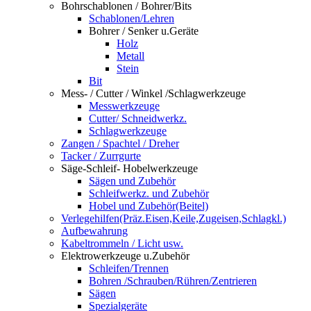
Bohrschablonen / Bohrer/Bits
Schablonen/Lehren
Bohrer / Senker u.Geräte
Holz
Metall
Stein
Bit
Mess- / Cutter / Winkel /Schlagwerkzeuge
Messwerkzeuge
Cutter/ Schneidwerkz.
Schlagwerkzeuge
Zangen / Spachtel / Dreher
Tacker / Zurrgurte
Säge-Schleif- Hobelwerkzeuge
Sägen und Zubehör
Schleifwerkz. und Zubehör
Hobel und Zubehör(Beitel)
Verlegehilfen(Präz.Eisen,Keile,Zugeisen,Schlagkl.)
Aufbewahrung
Kabeltrommeln / Licht usw.
Elektrowerkzeuge u.Zubehör
Schleifen/Trennen
Bohren /Schrauben/Rühren/Zentrieren
Sägen
Spezialgeräte