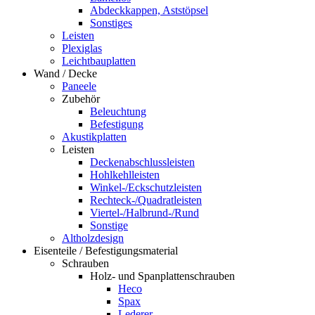
Abdeckkappen, Aststöpsel
Sonstiges
Leisten
Plexiglas
Leichtbauplatten
Wand / Decke
Paneele
Zubehör
Beleuchtung
Befestigung
Akustikplatten
Leisten
Deckenabschlussleisten
Hohlkehlleisten
Winkel-/Eckschutzleisten
Rechteck-/Quadratleisten
Viertel-/Halbrund-/Rund
Sonstige
Altholzdesign
Eisenteile / Befestigungsmaterial
Schrauben
Holz- und Spanplattenschrauben
Heco
Spax
Lederer