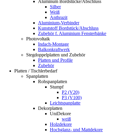
Aluminum Bordstücke/Abschluss
Silber
Weiß
Anthrazit
Aluminium-Verbinder
Kunststoff Bordstück/Abschluss
Zubehör f. Aluminium Fensterbänke
Photovoltaik
Indach-Montage
Balkonkraftwerk
Stegdoppelplatten und Zubehör
Platten und Profile
Zubehör
Platten / Tischlerbedarf
Spanplatten
Rohspanplatten
Stumpf
P2 (V20)
P3 (V100)
Leichtspanplatte
Dekorplatten
UniDekore
weiß
Holzdekore
Hochglanz- und Mattdekore