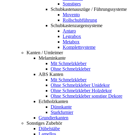
Sonstiges
Schubkastenauszüge / Führungssysteme
Movento
Rollschubführung
Schubkastenzargensysteme
Antaro
Legrabox
Metabox
Komplettsysteme
Kanten / Umleimer
Melaminkante
Mit Schmelzkleber
Ohne Schmelzkleber
ABS Kanten
Mit Schmelzkleber
Ohne Schmelzkleber Unidekor
Ohne Schmelzkleber Holzdekor
Ohne Schmelzkleber sonstige Dekore
Echtholzkanten
Dünnkante
Starkfurnier
Grundierkanten
Sonstiges Zubehör
Dübelstäbe
Lamellos