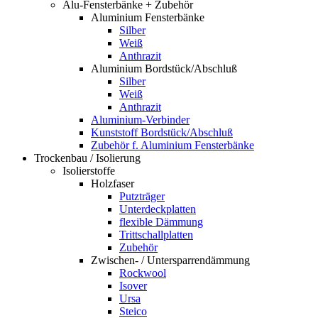
Alu-Fensterbänke + Zubehör
Aluminium Fensterbänke
Silber
Weiß
Anthrazit
Aluminium Bordstück/Abschluß
Silber
Weiß
Anthrazit
Aluminium-Verbinder
Kunststoff Bordstück/Abschluß
Zubehör f. Aluminium Fensterbänke
Trockenbau / Isolierung
Isolierstoffe
Holzfaser
Putzträger
Unterdeckplatten
flexible Dämmung
Trittschallplatten
Zubehör
Zwischen- / Untersparrendämmung
Rockwool
Isover
Ursa
Steico