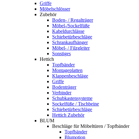
Griffe
Möbelschlösser
Zubehör
Boden- / Regalträger
Möbel-/Sockelfüße
Kabeldurchlässe
Schiebetürbeschläge
Schrankaufhänger
Möbel- / Filzgleiter
Sonstiges
Hettich
Topfbänder
Montageplatten
Klappenbeschläge
Griffe
Bodenträger
Verbinder
Schubkastensysteme
Sockelfüße / Tischbeine
Schiebetürbeschläge
Hettich Zubehör
BLUM
Beschläge für Möbeltüren / Topfbänder
Topfbänder
Blumotion