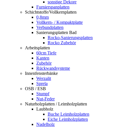
sonstige Dekore
Furnierspanplatten
Schichtstoffe/Vollkernplatten
0,8mm
Vollkern- / Kompaktplatte
Verbundplatten
Sanierungsplatten Bad
Rocko-Sanierungsplatten
Rocko Zubehör
Arbeitsplatten
60cm Tiefe
Kanten
Zubehör
Rückwandsysteme
Innenfensterbänke
Werzalit
Sprela
OSB / ESB
Stumpf
Nut-Feder
Naturholzplatten / Leimholzplatten
Laubholz
Buche Leimholzplatten
Eiche Leimholzplatten
Nadelholz