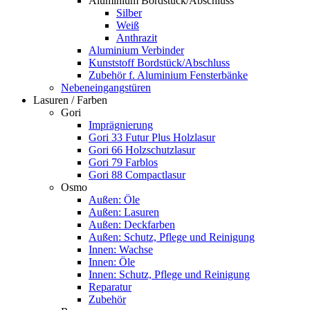
Aluminium Bordstück/Abschluss
Silber
Weiß
Anthrazit
Aluminium Verbinder
Kunststoff Bordstück/Abschluss
Zubehör f. Aluminium Fensterbänke
Nebeneingangstüren
Lasuren / Farben
Gori
Imprägnierung
Gori 33 Futur Plus Holzlasur
Gori 66 Holzschutzlasur
Gori 79 Farblos
Gori 88 Compactlasur
Osmo
Außen: Öle
Außen: Lasuren
Außen: Deckfarben
Außen: Schutz, Pflege und Reinigung
Innen: Wachse
Innen: Öle
Innen: Schutz, Pflege und Reinigung
Reparatur
Zubehör