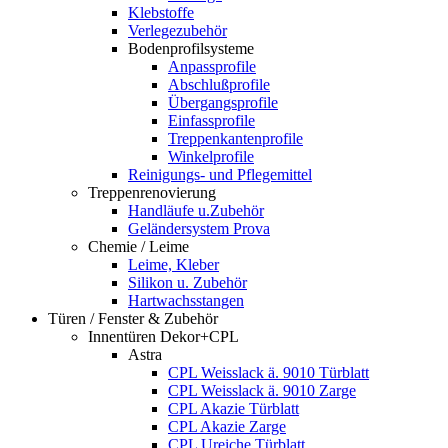
Klebstoffe
Verlegezubehör
Bodenprofilsysteme
Anpassprofile
Abschlußprofile
Übergangsprofile
Einfassprofile
Treppenkantenprofile
Winkelprofile
Reinigungs- und Pflegemittel
Treppenrenovierung
Handläufe u.Zubehör
Geländersystem Prova
Chemie / Leime
Leime, Kleber
Silikon u. Zubehör
Hartwachsstangen
Türen / Fenster & Zubehör
Innentüren Dekor+CPL
Astra
CPL Weisslack ä. 9010 Türblatt
CPL Weisslack ä. 9010 Zarge
CPL Akazie Türblatt
CPL Akazie Zarge
CPL Ureiche Türblatt