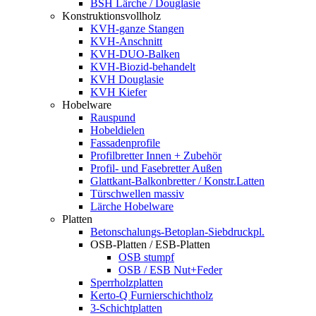
BSH Lärche / Douglasie
Konstruktionsvollholz
KVH-ganze Stangen
KVH-Anschnitt
KVH-DUO-Balken
KVH-Biozid-behandelt
KVH Douglasie
KVH Kiefer
Hobelware
Rauspund
Hobeldielen
Fassadenprofile
Profilbretter Innen + Zubehör
Profil- und Fasebretter Außen
Glattkant-Balkonbretter / Konstr.Latten
Türschwellen massiv
Lärche Hobelware
Platten
Betonschalungs-Betoplan-Siebdruckpl.
OSB-Platten / ESB-Platten
OSB stumpf
OSB / ESB Nut+Feder
Sperrholzplatten
Kerto-Q Furnierschichtholz
3-Schichtplatten