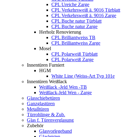
CPL Ureiche Zarge
CPL Verkehrsweiß ä. 9016 Türblatt
CPL Verkehrsweiß ä. 9016 Zarge
CPL Buche natur Türblatt
CPL Buche natur Zarge
Herholz Renovierung
CPL Brilliantweiss TB
CPL Brilliantweiss Zarge
Mosel
CPL Polarweiß Türblatt
CPL Polarweiß Zarge
Innentüren Furniert
HGM
White Line (Weiss-Art Typ 101e
Innentüren Weißlack
Weißlack -Jeld Wen -TB
Weißlack-Jeld Wen - Zarge
Glasschiebetüren
Ganzglastüren
Metalltüren
Türrohlinge & Zub.
Glas f. Türenverglasung
Zubehör
Glasvorlegeband
Glasleisten