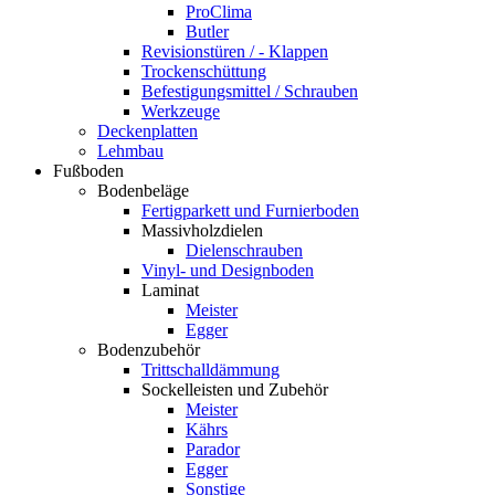
ProClima
Butler
Revisionstüren / - Klappen
Trockenschüttung
Befestigungsmittel / Schrauben
Werkzeuge
Deckenplatten
Lehmbau
Fußboden
Bodenbeläge
Fertigparkett und Furnierboden
Massivholzdielen
Dielenschrauben
Vinyl- und Designboden
Laminat
Meister
Egger
Bodenzubehör
Trittschalldämmung
Sockelleisten und Zubehör
Meister
Kährs
Parador
Egger
Sonstige