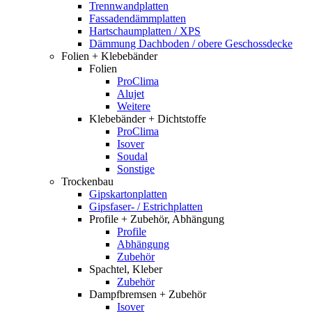
Trennwandplatten
Fassadendämmplatten
Hartschaumplatten / XPS
Dämmung Dachboden / obere Geschossdecke
Folien + Klebebänder
Folien
ProClima
Alujet
Weitere
Klebebänder + Dichtstoffe
ProClima
Isover
Soudal
Sonstige
Trockenbau
Gipskartonplatten
Gipsfaser- / Estrichplatten
Profile + Zubehör, Abhängung
Profile
Abhängung
Zubehör
Spachtel, Kleber
Zubehör
Dampfbremsen + Zubehör
Isover