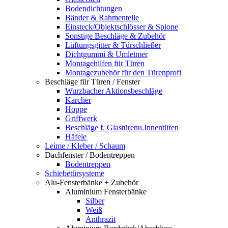
Bodendichtungen
Bänder & Rahmenteile
Einsteck/Objektschlösser & Spione
Sonstige Beschläge & Zubehör
Lüftungsgitter & Türschließer
Dichtgummi & Umleimer
Montagehilfen für Türen
Montagezubehör für den Türenprofi
Beschläge für Türen / Fenster
Wurzbacher Aktionsbeschläge
Karcher
Hoppe
Griffwerk
Beschläge f. Glastürenu.Innentüren
Häfele
Leime / Kleber / Schaum
Dachfenster / Bodentreppen
Bodentreppen
Schiebetürsysteme
Alu-Fensterbänke + Zubehör
Aluminium Fensterbänke
Silber
Weiß
Anthrazit