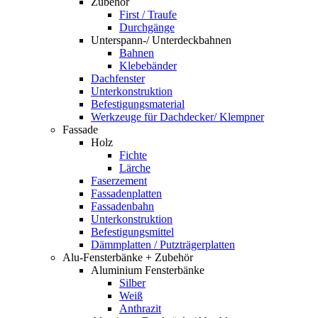
Zubehör
First / Traufe
Durchgänge
Unterspann-/ Unterdeckbahnen
Bahnen
Klebebänder
Dachfenster
Unterkonstruktion
Befestigungsmaterial
Werkzeuge für Dachdecker/ Klempner
Fassade
Holz
Fichte
Lärche
Faserzement
Fassadenplatten
Fassadenbahn
Unterkonstruktion
Befestigungsmittel
Dämmplatten / Putzträgerplatten
Alu-Fensterbänke + Zubehör
Aluminium Fensterbänke
Silber
Weiß
Anthrazit