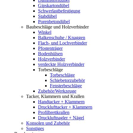
Dämmstoffdübel
Gipskartondübel
Schwerlastbefestigung
Stabdübel
Porenbetondübel
Baubeschläge und Holzverbinder
Winkel
Balkenschuhe / Knaggen
Flach- und Lochverbinder
Pfostenträger
Bodenhülsen
Holzverbinder
verdeckte Holzverbinder
Torbeschläge
Torbeschläge
Schiebetorzubehör
Fensterbeschläge
Zubehör/Werkzeuge
Tacker, Klammern und Krallen
Handtacker + Klammern
Drucklufttacker + Klammern
Profilbrettkrallen
Druckluftnagler + Nägel
Konsolen und Zubehör
Sonstiges