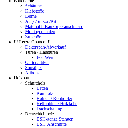
Bauchemie
Schäume
Klebstoffe
Leime
Acryl/Silikon/Kitt
Material f. Baukörperanschlüsse
Montagepistolen
Zubehör
!!! Letzte Chance !!!
Dekorspan-Abverkauf
Türen / Haustüren
Jeld Wen
Gartenartikel
Sonstiges
Altholz
Holzbau
Schnittholz
Latten
Kantholz
Bohlen / Rohhobler
Keilbohlen / Holzkeile
Dachschalung
Brettschichtholz
BSH-ganze Stangen
BSH-Anschnitte