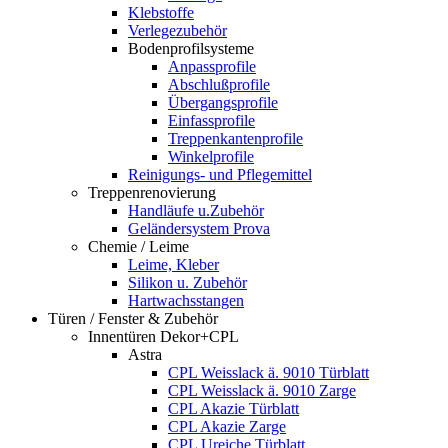
Klebstoffe
Verlegezubehör
Bodenprofilsysteme
Anpassprofile
Abschlußprofile
Übergangsprofile
Einfassprofile
Treppenkantenprofile
Winkelprofile
Reinigungs- und Pflegemittel
Treppenrenovierung
Handläufe u.Zubehör
Geländersystem Prova
Chemie / Leime
Leime, Kleber
Silikon u. Zubehör
Hartwachsstangen
Türen / Fenster & Zubehör
Innentüren Dekor+CPL
Astra
CPL Weisslack ä. 9010 Türblatt
CPL Weisslack ä. 9010 Zarge
CPL Akazie Türblatt
CPL Akazie Zarge
CPL Ureiche Türblatt