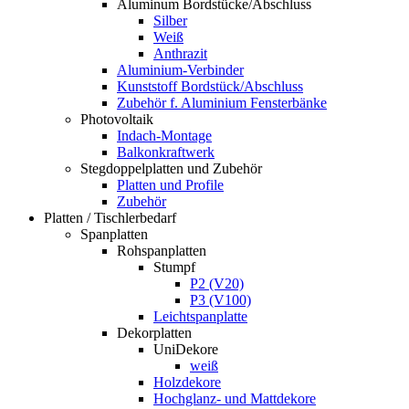
Aluminum Bordstücke/Abschluss
Silber
Weiß
Anthrazit
Aluminium-Verbinder
Kunststoff Bordstück/Abschluss
Zubehör f. Aluminium Fensterbänke
Photovoltaik
Indach-Montage
Balkonkraftwerk
Stegdoppelplatten und Zubehör
Platten und Profile
Zubehör
Platten / Tischlerbedarf
Spanplatten
Rohspanplatten
Stumpf
P2 (V20)
P3 (V100)
Leichtspanplatte
Dekorplatten
UniDekore
weiß
Holzdekore
Hochglanz- und Mattdekore