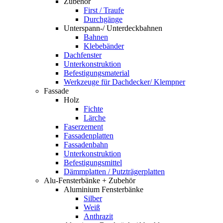
Zubehör
First / Traufe
Durchgänge
Unterspann-/ Unterdeckbahnen
Bahnen
Klebebänder
Dachfenster
Unterkonstruktion
Befestigungsmaterial
Werkzeuge für Dachdecker/ Klempner
Fassade
Holz
Fichte
Lärche
Faserzement
Fassadenplatten
Fassadenbahn
Unterkonstruktion
Befestigungsmittel
Dämmplatten / Putzträgerplatten
Alu-Fensterbänke + Zubehör
Aluminium Fensterbänke
Silber
Weiß
Anthrazit