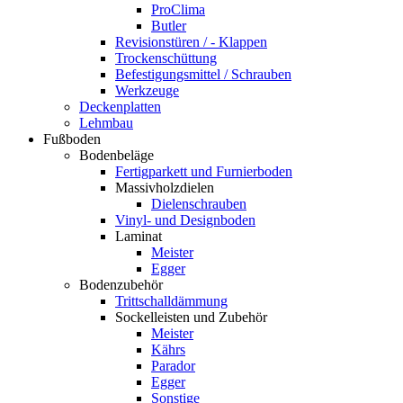
ProClima
Butler
Revisionstüren / - Klappen
Trockenschüttung
Befestigungsmittel / Schrauben
Werkzeuge
Deckenplatten
Lehmbau
Fußboden
Bodenbeläge
Fertigparkett und Furnierboden
Massivholzdielen
Dielenschrauben
Vinyl- und Designboden
Laminat
Meister
Egger
Bodenzubehör
Trittschalldämmung
Sockelleisten und Zubehör
Meister
Kährs
Parador
Egger
Sonstige