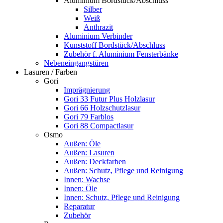
Aluminium Bordstück/Abschluss
Silber
Weiß
Anthrazit
Aluminium Verbinder
Kunststoff Bordstück/Abschluss
Zubehör f. Aluminium Fensterbänke
Nebeneingangstüren
Lasuren / Farben
Gori
Imprägnierung
Gori 33 Futur Plus Holzlasur
Gori 66 Holzschutzlasur
Gori 79 Farblos
Gori 88 Compactlasur
Osmo
Außen: Öle
Außen: Lasuren
Außen: Deckfarben
Außen: Schutz, Pflege und Reinigung
Innen: Wachse
Innen: Öle
Innen: Schutz, Pflege und Reinigung
Reparatur
Zubehör