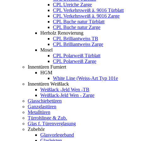
CPL Ureiche Zarge
CPL Verkehrsweiß ä. 9016 Türblatt
CPL Verkehrsweiß ä. 9016 Zarge
CPL Buche natur Türblatt
CPL Buche natur Zarge
Herholz Renovierung
CPL Brilliantweiss TB
CPL Brilliantweiss Zarge
Mosel
CPL Polarweiß Türblatt
CPL Polarweiß Zarge
Innentüren Furniert
HGM
White Line (Weiss-Art Typ 101e
Innentüren Weißlack
Weißlack -Jeld Wen -TB
Weißlack-Jeld Wen - Zarge
Glasschiebetüren
Ganzglastüren
Metalltüren
Türrohlinge & Zub.
Glas f. Türenverglasung
Zubehör
Glasvorlegeband
Glasleisten