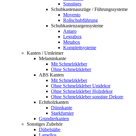
Sonstiges
Schubkastenauszüge / Führungssysteme
Movento
Rollschubführung
Schubkastenzargensysteme
Antaro
Legrabox
Metabox
Komplettsysteme
Kanten / Umleimer
Melaminkante
Mit Schmelzkleber
Ohne Schmelzkleber
ABS Kanten
Mit Schmelzkleber
Ohne Schmelzkleber Unidekor
Ohne Schmelzkleber Holzdekor
Ohne Schmelzkleber sonstige Dekore
Echtholzkanten
Dünnkante
Starkfurnier
Grundierkanten
Sonstiges Zubehör
Dübelstäbe
Lamellos