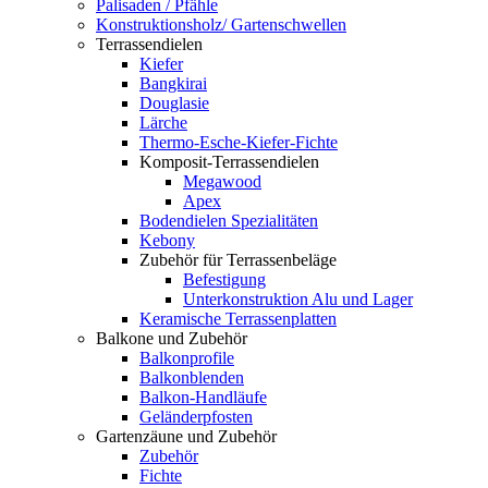
Palisaden / Pfähle
Konstruktionsholz/ Gartenschwellen
Terrassendielen
Kiefer
Bangkirai
Douglasie
Lärche
Thermo-Esche-Kiefer-Fichte
Komposit-Terrassendielen
Megawood
Apex
Bodendielen Spezialitäten
Kebony
Zubehör für Terrassenbeläge
Befestigung
Unterkonstruktion Alu und Lager
Keramische Terrassenplatten
Balkone und Zubehör
Balkonprofile
Balkonblenden
Balkon-Handläufe
Geländerpfosten
Gartenzäune und Zubehör
Zubehör
Fichte