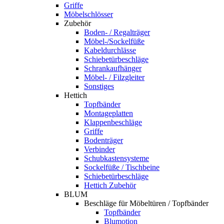
Griffe
Möbelschlösser
Zubehör
Boden- / Regalträger
Möbel-/Sockelfüße
Kabeldurchlässe
Schiebetürbeschläge
Schrankaufhänger
Möbel- / Filzgleiter
Sonstiges
Hettich
Topfbänder
Montageplatten
Klappenbeschläge
Griffe
Bodenträger
Verbinder
Schubkastensysteme
Sockelfüße / Tischbeine
Schiebetürbeschläge
Hettich Zubehör
BLUM
Beschläge für Möbeltüren / Topfbänder
Topfbänder
Blumotion