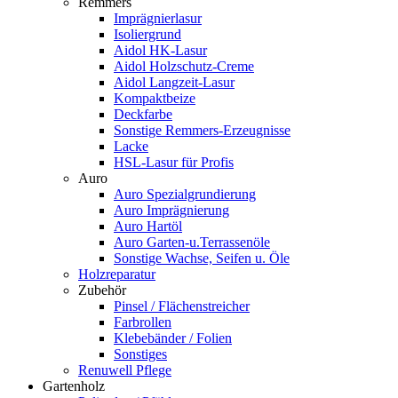
Remmers
Imprägnierlasur
Isoliergrund
Aidol HK-Lasur
Aidol Holzschutz-Creme
Aidol Langzeit-Lasur
Kompaktbeize
Deckfarbe
Sonstige Remmers-Erzeugnisse
Lacke
HSL-Lasur für Profis
Auro
Auro Spezialgrundierung
Auro Imprägnierung
Auro Hartöl
Auro Garten-u.Terrassenöle
Sonstige Wachse, Seifen u. Öle
Holzreparatur
Zubehör
Pinsel / Flächenstreicher
Farbrollen
Klebebänder / Folien
Sonstiges
Renuwell Pflege
Gartenholz