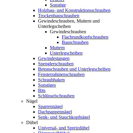
Sonstige
Holzbau- und Konstruktionsschrauben
Trockenbauschrauben
Gewindeschrauben, Muttern und
Unterlegscheiben
Gewindeschrauben
Flachrundkopfschrauben
Bauschrauben
Muttern
Unterlegscheiben
Gewindestangen
Spenglerschrauben
Betonschrauben und Unterlegscheiben
Fensterrahmenschrauben
Schraubhaken
Sonstiges
Bits
Schlüsselschrauben
Nägel
Sparrennägel
Dachpappennägel
Senk- und Stauchkopfnägel
Dübel
Universal- und Spreizdübel