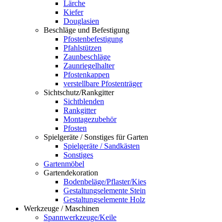
Lärche
Kiefer
Douglasien
Beschläge und Befestigung
Pfostenbefestigung
Pfahlstützen
Zaunbeschläge
Zaunriegelhalter
Pfostenkappen
verstellbare Pfostenträger
Sichtschutz/Rankgitter
Sichtblenden
Rankgitter
Montagezubehör
Pfosten
Spielgeräte / Sonstiges für Garten
Spielgeräte / Sandkästen
Sonstiges
Gartenmöbel
Gartendekoration
Bodenbeläge/Pflaster/Kies
Gestaltungselemente Stein
Gestaltungselemente Holz
Werkzeuge / Maschinen
Spannwerkzeuge/Keile