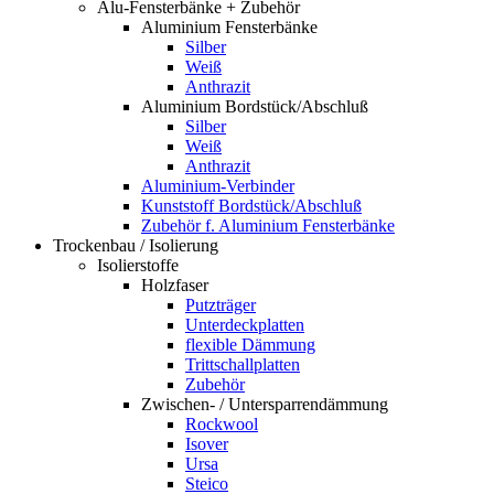
Alu-Fensterbänke + Zubehör
Aluminium Fensterbänke
Silber
Weiß
Anthrazit
Aluminium Bordstück/Abschluß
Silber
Weiß
Anthrazit
Aluminium-Verbinder
Kunststoff Bordstück/Abschluß
Zubehör f. Aluminium Fensterbänke
Trockenbau / Isolierung
Isolierstoffe
Holzfaser
Putzträger
Unterdeckplatten
flexible Dämmung
Trittschallplatten
Zubehör
Zwischen- / Untersparrendämmung
Rockwool
Isover
Ursa
Steico