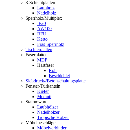
3-Schichtplatten
Laubholz
Nadelholz
Sperrholz/Multiplex
IF20
AW100
BFU
Kerto
Fräs-Sperrholz
Tischlerplatten
Faserplatten
MDF
Hartfaser
Roh
Beschichtet
Siebdruck-/Betonschalungsplatte
Fenster-Türkanteln
Kiefer
Meranti
Stammware
Laubhölzer
Nadelhölzer
Tropische Hölzer
Möbelbeschläge
Möbelverbinder