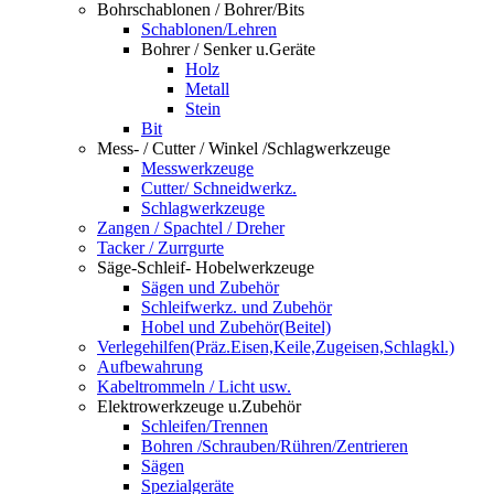
Bohrschablonen / Bohrer/Bits
Schablonen/Lehren
Bohrer / Senker u.Geräte
Holz
Metall
Stein
Bit
Mess- / Cutter / Winkel /Schlagwerkzeuge
Messwerkzeuge
Cutter/ Schneidwerkz.
Schlagwerkzeuge
Zangen / Spachtel / Dreher
Tacker / Zurrgurte
Säge-Schleif- Hobelwerkzeuge
Sägen und Zubehör
Schleifwerkz. und Zubehör
Hobel und Zubehör(Beitel)
Verlegehilfen(Präz.Eisen,Keile,Zugeisen,Schlagkl.)
Aufbewahrung
Kabeltrommeln / Licht usw.
Elektrowerkzeuge u.Zubehör
Schleifen/Trennen
Bohren /Schrauben/Rühren/Zentrieren
Sägen
Spezialgeräte