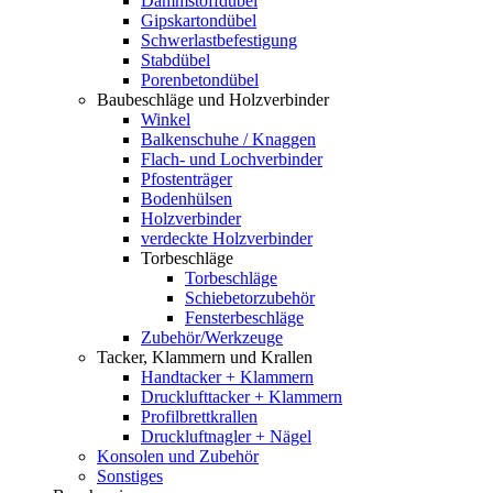
Dämmstoffdübel
Gipskartondübel
Schwerlastbefestigung
Stabdübel
Porenbetondübel
Baubeschläge und Holzverbinder
Winkel
Balkenschuhe / Knaggen
Flach- und Lochverbinder
Pfostenträger
Bodenhülsen
Holzverbinder
verdeckte Holzverbinder
Torbeschläge
Torbeschläge
Schiebetorzubehör
Fensterbeschläge
Zubehör/Werkzeuge
Tacker, Klammern und Krallen
Handtacker + Klammern
Drucklufttacker + Klammern
Profilbrettkrallen
Druckluftnagler + Nägel
Konsolen und Zubehör
Sonstiges