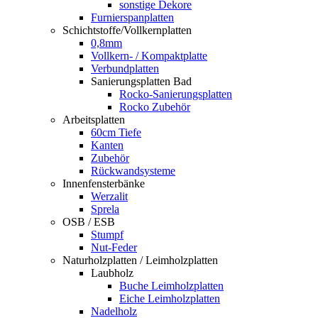
sonstige Dekore
Furnierspanplatten
Schichtstoffe/Vollkernplatten
0,8mm
Vollkern- / Kompaktplatte
Verbundplatten
Sanierungsplatten Bad
Rocko-Sanierungsplatten
Rocko Zubehör
Arbeitsplatten
60cm Tiefe
Kanten
Zubehör
Rückwandsysteme
Innenfensterbänke
Werzalit
Sprela
OSB / ESB
Stumpf
Nut-Feder
Naturholzplatten / Leimholzplatten
Laubholz
Buche Leimholzplatten
Eiche Leimholzplatten
Nadelholz