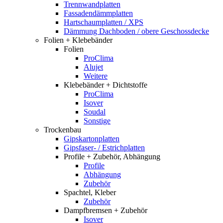
Trennwandplatten
Fassadendämmplatten
Hartschaumplatten / XPS
Dämmung Dachboden / obere Geschossdecke
Folien + Klebebänder
Folien
ProClima
Alujet
Weitere
Klebebänder + Dichtstoffe
ProClima
Isover
Soudal
Sonstige
Trockenbau
Gipskartonplatten
Gipsfaser- / Estrichplatten
Profile + Zubehör, Abhängung
Profile
Abhängung
Zubehör
Spachtel, Kleber
Zubehör
Dampfbremsen + Zubehör
Isover