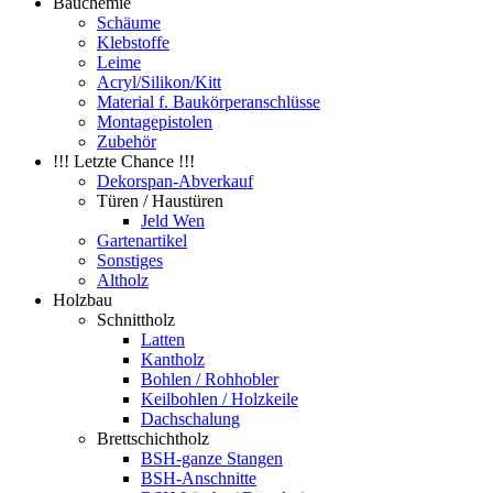
Bauchemie
Schäume
Klebstoffe
Leime
Acryl/Silikon/Kitt
Material f. Baukörperanschlüsse
Montagepistolen
Zubehör
!!! Letzte Chance !!!
Dekorspan-Abverkauf
Türen / Haustüren
Jeld Wen
Gartenartikel
Sonstiges
Altholz
Holzbau
Schnittholz
Latten
Kantholz
Bohlen / Rohhobler
Keilbohlen / Holzkeile
Dachschalung
Brettschichtholz
BSH-ganze Stangen
BSH-Anschnitte