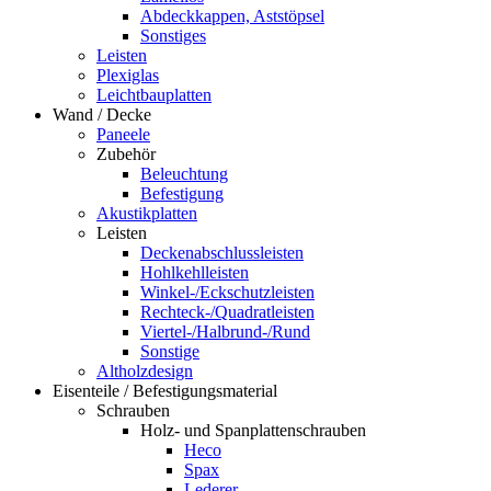
Abdeckkappen, Aststöpsel
Sonstiges
Leisten
Plexiglas
Leichtbauplatten
Wand / Decke
Paneele
Zubehör
Beleuchtung
Befestigung
Akustikplatten
Leisten
Deckenabschlussleisten
Hohlkehlleisten
Winkel-/Eckschutzleisten
Rechteck-/Quadratleisten
Viertel-/Halbrund-/Rund
Sonstige
Altholzdesign
Eisenteile / Befestigungsmaterial
Schrauben
Holz- und Spanplattenschrauben
Heco
Spax
Lederer