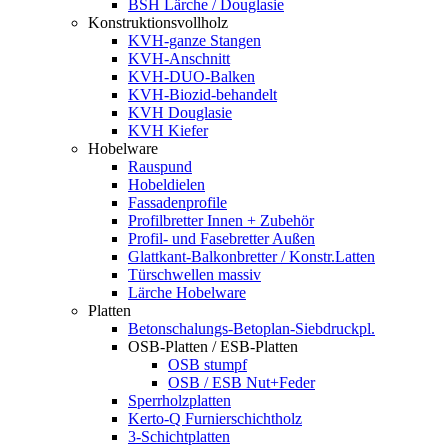
BSH Lärche / Douglasie
Konstruktionsvollholz
KVH-ganze Stangen
KVH-Anschnitt
KVH-DUO-Balken
KVH-Biozid-behandelt
KVH Douglasie
KVH Kiefer
Hobelware
Rauspund
Hobeldielen
Fassadenprofile
Profilbretter Innen + Zubehör
Profil- und Fasebretter Außen
Glattkant-Balkonbretter / Konstr.Latten
Türschwellen massiv
Lärche Hobelware
Platten
Betonschalungs-Betoplan-Siebdruckpl.
OSB-Platten / ESB-Platten
OSB stumpf
OSB / ESB Nut+Feder
Sperrholzplatten
Kerto-Q Furnierschichtholz
3-Schichtplatten