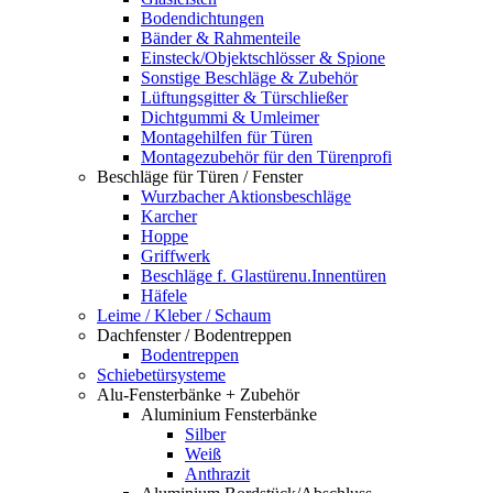
Bodendichtungen
Bänder & Rahmenteile
Einsteck/Objektschlösser & Spione
Sonstige Beschläge & Zubehör
Lüftungsgitter & Türschließer
Dichtgummi & Umleimer
Montagehilfen für Türen
Montagezubehör für den Türenprofi
Beschläge für Türen / Fenster
Wurzbacher Aktionsbeschläge
Karcher
Hoppe
Griffwerk
Beschläge f. Glastürenu.Innentüren
Häfele
Leime / Kleber / Schaum
Dachfenster / Bodentreppen
Bodentreppen
Schiebetürsysteme
Alu-Fensterbänke + Zubehör
Aluminium Fensterbänke
Silber
Weiß
Anthrazit