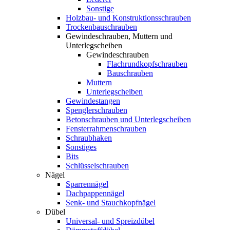
Sonstige
Holzbau- und Konstruktionsschrauben
Trockenbauschrauben
Gewindeschrauben, Muttern und
Unterlegscheiben
Gewindeschrauben
Flachrundkopfschrauben
Bauschrauben
Muttern
Unterlegscheiben
Gewindestangen
Spenglerschrauben
Betonschrauben und Unterlegscheiben
Fensterrahmenschrauben
Schraubhaken
Sonstiges
Bits
Schlüsselschrauben
Nägel
Sparrennägel
Dachpappennägel
Senk- und Stauchkopfnägel
Dübel
Universal- und Spreizdübel