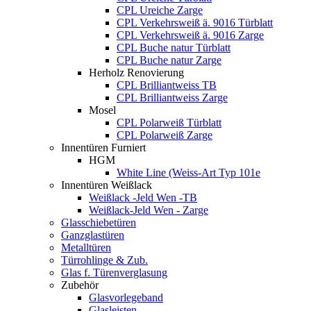
CPL Ureiche Zarge
CPL Verkehrsweiß ä. 9016 Türblatt
CPL Verkehrsweiß ä. 9016 Zarge
CPL Buche natur Türblatt
CPL Buche natur Zarge
Herholz Renovierung
CPL Brilliantweiss TB
CPL Brilliantweiss Zarge
Mosel
CPL Polarweiß Türblatt
CPL Polarweiß Zarge
Innentüren Furniert
HGM
White Line (Weiss-Art Typ 101e
Innentüren Weißlack
Weißlack -Jeld Wen -TB
Weißlack-Jeld Wen - Zarge
Glasschiebetüren
Ganzglastüren
Metalltüren
Türrohlinge & Zub.
Glas f. Türenverglasung
Zubehör
Glasvorlegeband
Glasleisten