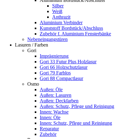
Aluminium Bordstück/Abschluss
Silber
Weiß
Anthrazit
Aluminium Verbinder
Kunststoff Bordstück/Abschluss
Zubehör f. Aluminium Fensterbänke
Nebeneingangstüren
Lasuren / Farben
Gori
Imprägnierung
Gori 33 Futur Plus Holzlasur
Gori 66 Holzschutzlasur
Gori 79 Farblos
Gori 88 Compactlasur
Osmo
Außen: Öle
Außen: Lasuren
Außen: Deckfarben
Außen: Schutz, Pflege und Reinigung
Innen: Wachse
Innen: Öle
Innen: Schutz, Pflege und Reinigung
Reparatur
Zubehör