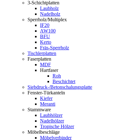
3-Schichtplatten
Laubholz
Nadelholz
Sperrholz/Multiplex
IF20
AW100
BFU
Kerto
Fräs-Sperrholz
Tischlerplatten
Faserplatten
MDF
Hartfaser
Roh
Beschichtet
Siebdruck-/Betonschalungsplatte
Fenster-Türkanteln
Kiefer
Meranti
Stammware
Laubhölzer
Nadelhölzer
Tropische Hölzer
Möbelbeschläge
Möbelverbinder