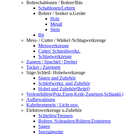
Bohrschablonen / Bohrer/Bits
Schablonen/Lehren
Bohrer / Senker u.Geräte
Holz
Metall
Stein
Bit
Mess- / Cutter / Winkel /Schlagwerkzeuge
Messwerkzeuge
Cutter/ Schneidwerkz.
Schlagwerkzeuge
Zangen / Spachtel / Dreher
Tacker / Zurrgurte
Säge-Schleif- Hobelwerkzeuge
Sägen und Zubehör
Schleifwerkz. und Zubehör
Hobel und Zubehör(Beitel)
Verlegehilfen(Präz.Eisen,Keile,Zugeisen,Schlagkl.)
Aufbewahrung
Kabeltrommeln / Licht usw.
Elektrowerkzeuge u.Zubehör
Schleifen/Trennen
Bohren /Schrauben/Rühren/Zentrieren
Sägen
Spezialgeräte