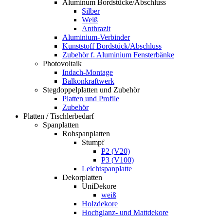
Aluminum Bordstücke/Abschluss
Silber
Weiß
Anthrazit
Aluminium-Verbinder
Kunststoff Bordstück/Abschluss
Zubehör f. Aluminium Fensterbänke
Photovoltaik
Indach-Montage
Balkonkraftwerk
Stegdoppelplatten und Zubehör
Platten und Profile
Zubehör
Platten / Tischlerbedarf
Spanplatten
Rohspanplatten
Stumpf
P2 (V20)
P3 (V100)
Leichtspanplatte
Dekorplatten
UniDekore
weiß
Holzdekore
Hochglanz- und Mattdekore