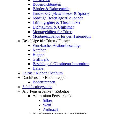
Bodendichtungen
Bänder & Rahmenteile
Einsteck/Objektschlösser & Spione
Sonstige Beschläge & Zubehör
Lüftungsgitter & Türschließer
Dichtgummi & Umleimer
Montagehilfen für Türen
Montagezubehör für den Türenprofi
Beschläge für Türen / Fenster
Wurzbacher Aktionsbeschläge
Karcher
Hoppe
Griffwerk
Beschläge f. Glastürenu.Innentüren
Häfele
Leime / Kleber / Schaum
Dachfenster / Bodentreppen
Bodentreppen
Schiebetürsysteme
Alu-Fensterbänke + Zubehör
Aluminium Fensterbänke
Silber
Weiß
Anthrazit