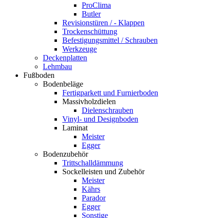
ProClima
Butler
Revisionstüren / - Klappen
Trockenschüttung
Befestigungsmittel / Schrauben
Werkzeuge
Deckenplatten
Lehmbau
Fußboden
Bodenbeläge
Fertigparkett und Furnierboden
Massivholzdielen
Dielenschrauben
Vinyl- und Designboden
Laminat
Meister
Egger
Bodenzubehör
Trittschalldämmung
Sockelleisten und Zubehör
Meister
Kährs
Parador
Egger
Sonstige