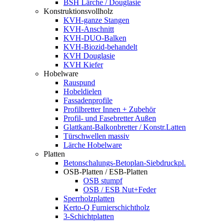
BSH Lärche / Douglasie
Konstruktionsvollholz
KVH-ganze Stangen
KVH-Anschnitt
KVH-DUO-Balken
KVH-Biozid-behandelt
KVH Douglasie
KVH Kiefer
Hobelware
Rauspund
Hobeldielen
Fassadenprofile
Profilbretter Innen + Zubehör
Profil- und Fasebretter Außen
Glattkant-Balkonbretter / Konstr.Latten
Türschwellen massiv
Lärche Hobelware
Platten
Betonschalungs-Betoplan-Siebdruckpl.
OSB-Platten / ESB-Platten
OSB stumpf
OSB / ESB Nut+Feder
Sperrholzplatten
Kerto-Q Furnierschichtholz
3-Schichtplatten