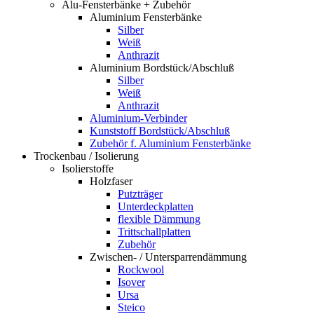
Alu-Fensterbänke + Zubehör
Aluminium Fensterbänke
Silber
Weiß
Anthrazit
Aluminium Bordstück/Abschluß
Silber
Weiß
Anthrazit
Aluminium-Verbinder
Kunststoff Bordstück/Abschluß
Zubehör f. Aluminium Fensterbänke
Trockenbau / Isolierung
Isolierstoffe
Holzfaser
Putzträger
Unterdeckplatten
flexible Dämmung
Trittschallplatten
Zubehör
Zwischen- / Untersparrendämmung
Rockwool
Isover
Ursa
Steico