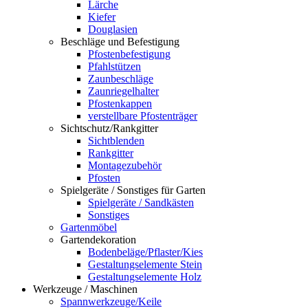
Lärche
Kiefer
Douglasien
Beschläge und Befestigung
Pfostenbefestigung
Pfahlstützen
Zaunbeschläge
Zaunriegelhalter
Pfostenkappen
verstellbare Pfostenträger
Sichtschutz/Rankgitter
Sichtblenden
Rankgitter
Montagezubehör
Pfosten
Spielgeräte / Sonstiges für Garten
Spielgeräte / Sandkästen
Sonstiges
Gartenmöbel
Gartendekoration
Bodenbeläge/Pflaster/Kies
Gestaltungselemente Stein
Gestaltungselemente Holz
Werkzeuge / Maschinen
Spannwerkzeuge/Keile