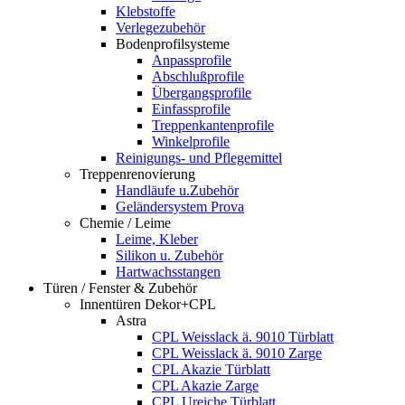
Klebstoffe
Verlegezubehör
Bodenprofilsysteme
Anpassprofile
Abschlußprofile
Übergangsprofile
Einfassprofile
Treppenkantenprofile
Winkelprofile
Reinigungs- und Pflegemittel
Treppenrenovierung
Handläufe u.Zubehör
Geländersystem Prova
Chemie / Leime
Leime, Kleber
Silikon u. Zubehör
Hartwachsstangen
Türen / Fenster & Zubehör
Innentüren Dekor+CPL
Astra
CPL Weisslack ä. 9010 Türblatt
CPL Weisslack ä. 9010 Zarge
CPL Akazie Türblatt
CPL Akazie Zarge
CPL Ureiche Türblatt