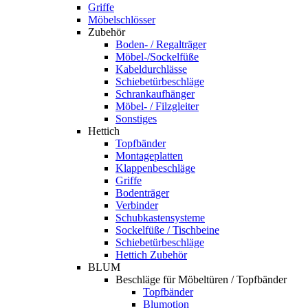
Griffe
Möbelschlösser
Zubehör
Boden- / Regalträger
Möbel-/Sockelfüße
Kabeldurchlässe
Schiebetürbeschläge
Schrankaufhänger
Möbel- / Filzgleiter
Sonstiges
Hettich
Topfbänder
Montageplatten
Klappenbeschläge
Griffe
Bodenträger
Verbinder
Schubkastensysteme
Sockelfüße / Tischbeine
Schiebetürbeschläge
Hettich Zubehör
BLUM
Beschläge für Möbeltüren / Topfbänder
Topfbänder
Blumotion