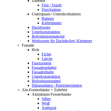
Zubehör
First / Traufe
Durchgänge
Unterspann-/ Unterdeckbahnen
Bahnen
Klebebänder
Dachfenster
Unterkonstruktion
Befestigungsmaterial
Werkzeuge für Dachdecker/ Klempner
Fassade
Holz
Fichte
Lärche
Faserzement
Fassadenplatten
Fassadenbahn
Unterkonstruktion
Befestigungsmittel
Dämmplatten / Putzträgerplatten
Alu-Fensterbänke + Zubehör
Aluminium Fensterbänke
Silber
Weiß
Anthrazit