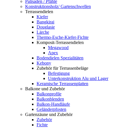
Palisaden / Pfähle
Konstruktionsholz/ Gartenschwellen
Terrassendielen
Kiefer
Bangkirai
Douglasie
Lärche
Thermo-Esche-Kiefer-Fichte
Komposit-Terrassendielen
Megawood
Apex
Bodendielen Spezialitäten
Kebony
Zubehör für Terrassenbeläge
Befestigung
Unterkonstruktion Alu und Lager
Keramische Terrassenplatten
Balkone und Zubehör
Balkonprofile
Balkonblenden
Balkon-Handläufe
Geländerpfosten
Gartenzäune und Zubehör
Zubehör
Fichte