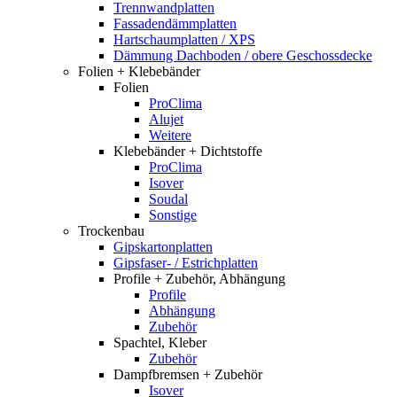
Trennwandplatten
Fassadendämmplatten
Hartschaumplatten / XPS
Dämmung Dachboden / obere Geschossdecke
Folien + Klebebänder
Folien
ProClima
Alujet
Weitere
Klebebänder + Dichtstoffe
ProClima
Isover
Soudal
Sonstige
Trockenbau
Gipskartonplatten
Gipsfaser- / Estrichplatten
Profile + Zubehör, Abhängung
Profile
Abhängung
Zubehör
Spachtel, Kleber
Zubehör
Dampfbremsen + Zubehör
Isover