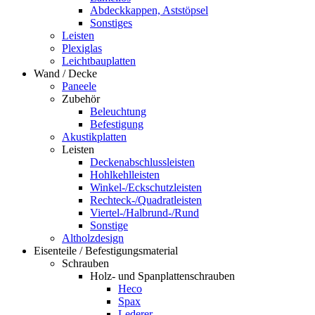
Abdeckkappen, Aststöpsel
Sonstiges
Leisten
Plexiglas
Leichtbauplatten
Wand / Decke
Paneele
Zubehör
Beleuchtung
Befestigung
Akustikplatten
Leisten
Deckenabschlussleisten
Hohlkehlleisten
Winkel-/Eckschutzleisten
Rechteck-/Quadratleisten
Viertel-/Halbrund-/Rund
Sonstige
Altholzdesign
Eisenteile / Befestigungsmaterial
Schrauben
Holz- und Spanplattenschrauben
Heco
Spax
Lederer