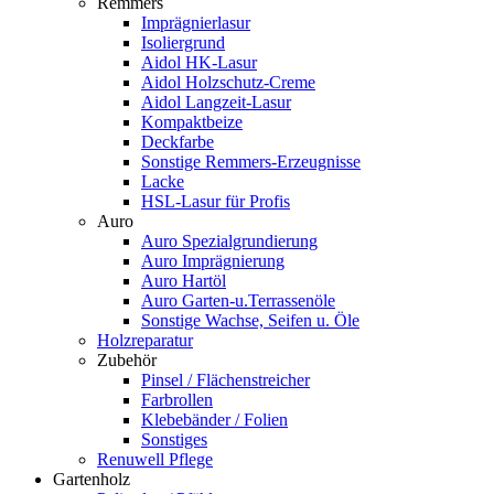
Remmers
Imprägnierlasur
Isoliergrund
Aidol HK-Lasur
Aidol Holzschutz-Creme
Aidol Langzeit-Lasur
Kompaktbeize
Deckfarbe
Sonstige Remmers-Erzeugnisse
Lacke
HSL-Lasur für Profis
Auro
Auro Spezialgrundierung
Auro Imprägnierung
Auro Hartöl
Auro Garten-u.Terrassenöle
Sonstige Wachse, Seifen u. Öle
Holzreparatur
Zubehör
Pinsel / Flächenstreicher
Farbrollen
Klebebänder / Folien
Sonstiges
Renuwell Pflege
Gartenholz