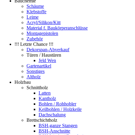
Bauchemie
Schäume
Klebstoffe
Leime
Acryl/Silikon/Kitt
Material f. Baukörperanschlüsse
Montagepistolen
Zubehör
!!! Letzte Chance !!!
Dekorspan-Abverkauf
Türen / Haustüren
Jeld Wen
Gartenartikel
Sonstiges
Altholz
Holzbau
Schnittholz
Latten
Kantholz
Bohlen / Rohhobler
Keilbohlen / Holzkeile
Dachschalung
Brettschichtholz
BSH-ganze Stangen
BSH-Anschnitte