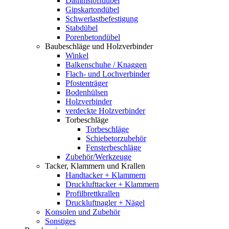
Dämmstoffdübel
Gipskartondübel
Schwerlastbefestigung
Stabdübel
Porenbetondübel
Baubeschläge und Holzverbinder
Winkel
Balkenschuhe / Knaggen
Flach- und Lochverbinder
Pfostenträger
Bodenhülsen
Holzverbinder
verdeckte Holzverbinder
Torbeschläge
Torbeschläge
Schiebetorzubehör
Fensterbeschläge
Zubehör/Werkzeuge
Tacker, Klammern und Krallen
Handtacker + Klammern
Drucklufttacker + Klammern
Profilbrettkrallen
Druckluftnagler + Nägel
Konsolen und Zubehör
Sonstiges