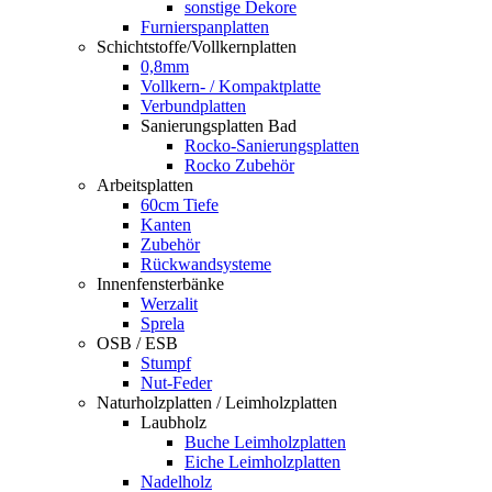
sonstige Dekore
Furnierspanplatten
Schichtstoffe/Vollkernplatten
0,8mm
Vollkern- / Kompaktplatte
Verbundplatten
Sanierungsplatten Bad
Rocko-Sanierungsplatten
Rocko Zubehör
Arbeitsplatten
60cm Tiefe
Kanten
Zubehör
Rückwandsysteme
Innenfensterbänke
Werzalit
Sprela
OSB / ESB
Stumpf
Nut-Feder
Naturholzplatten / Leimholzplatten
Laubholz
Buche Leimholzplatten
Eiche Leimholzplatten
Nadelholz