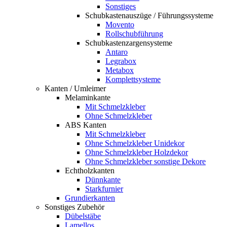
Sonstiges
Schubkastenauszüge / Führungssysteme
Movento
Rollschubführung
Schubkastenzargensysteme
Antaro
Legrabox
Metabox
Komplettsysteme
Kanten / Umleimer
Melaminkante
Mit Schmelzkleber
Ohne Schmelzkleber
ABS Kanten
Mit Schmelzkleber
Ohne Schmelzkleber Unidekor
Ohne Schmelzkleber Holzdekor
Ohne Schmelzkleber sonstige Dekore
Echtholzkanten
Dünnkante
Starkfurnier
Grundierkanten
Sonstiges Zubehör
Dübelstäbe
Lamellos