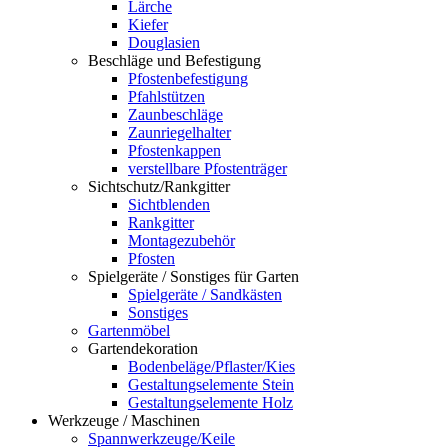
Lärche
Kiefer
Douglasien
Beschläge und Befestigung
Pfostenbefestigung
Pfahlstützen
Zaunbeschläge
Zaunriegelhalter
Pfostenkappen
verstellbare Pfostenträger
Sichtschutz/Rankgitter
Sichtblenden
Rankgitter
Montagezubehör
Pfosten
Spielgeräte / Sonstiges für Garten
Spielgeräte / Sandkästen
Sonstiges
Gartenmöbel
Gartendekoration
Bodenbeläge/Pflaster/Kies
Gestaltungselemente Stein
Gestaltungselemente Holz
Werkzeuge / Maschinen
Spannwerkzeuge/Keile