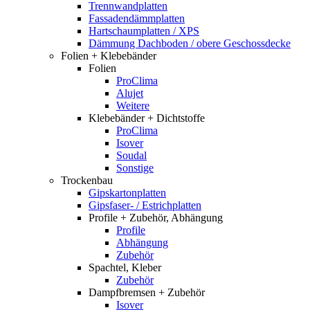
Trennwandplatten
Fassadendämmplatten
Hartschaumplatten / XPS
Dämmung Dachboden / obere Geschossdecke
Folien + Klebebänder
Folien
ProClima
Alujet
Weitere
Klebebänder + Dichtstoffe
ProClima
Isover
Soudal
Sonstige
Trockenbau
Gipskartonplatten
Gipsfaser- / Estrichplatten
Profile + Zubehör, Abhängung
Profile
Abhängung
Zubehör
Spachtel, Kleber
Zubehör
Dampfbremsen + Zubehör
Isover