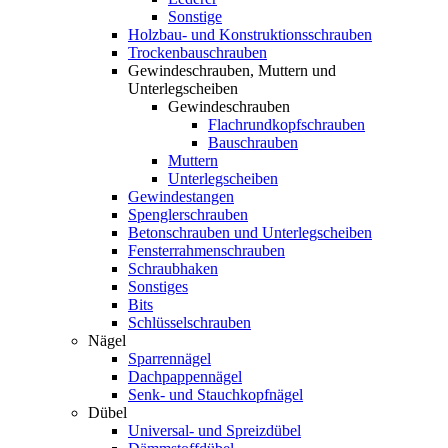
Sonstige
Holzbau- und Konstruktionsschrauben
Trockenbauschrauben
Gewindeschrauben, Muttern und
Unterlegscheiben
Gewindeschrauben
Flachrundkopfschrauben
Bauschrauben
Muttern
Unterlegscheiben
Gewindestangen
Spenglerschrauben
Betonschrauben und Unterlegscheiben
Fensterrahmenschrauben
Schraubhaken
Sonstiges
Bits
Schlüsselschrauben
Nägel
Sparrennägel
Dachpappennägel
Senk- und Stauchkopfnägel
Dübel
Universal- und Spreizdübel