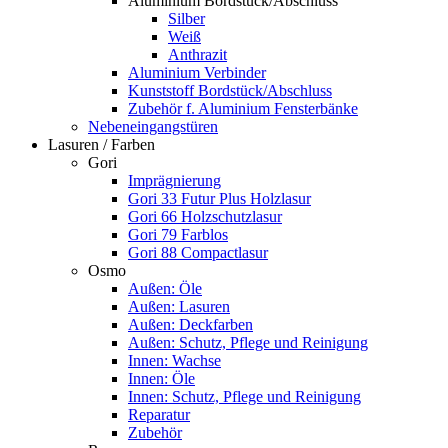
Aluminium Bordstück/Abschluss
Silber
Weiß
Anthrazit
Aluminium Verbinder
Kunststoff Bordstück/Abschluss
Zubehör f. Aluminium Fensterbänke
Nebeneingangstüren
Lasuren / Farben
Gori
Imprägnierung
Gori 33 Futur Plus Holzlasur
Gori 66 Holzschutzlasur
Gori 79 Farblos
Gori 88 Compactlasur
Osmo
Außen: Öle
Außen: Lasuren
Außen: Deckfarben
Außen: Schutz, Pflege und Reinigung
Innen: Wachse
Innen: Öle
Innen: Schutz, Pflege und Reinigung
Reparatur
Zubehör