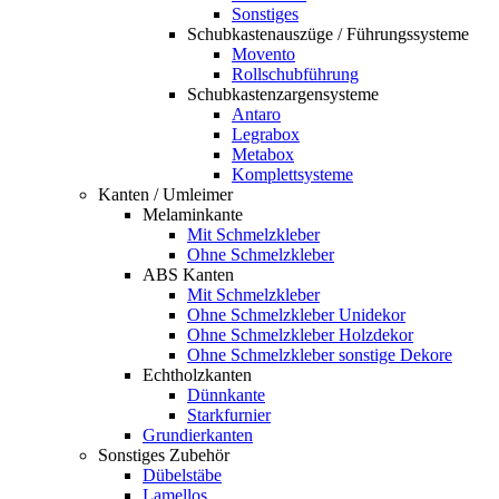
Sonstiges
Schubkastenauszüge / Führungssysteme
Movento
Rollschubführung
Schubkastenzargensysteme
Antaro
Legrabox
Metabox
Komplettsysteme
Kanten / Umleimer
Melaminkante
Mit Schmelzkleber
Ohne Schmelzkleber
ABS Kanten
Mit Schmelzkleber
Ohne Schmelzkleber Unidekor
Ohne Schmelzkleber Holzdekor
Ohne Schmelzkleber sonstige Dekore
Echtholzkanten
Dünnkante
Starkfurnier
Grundierkanten
Sonstiges Zubehör
Dübelstäbe
Lamellos