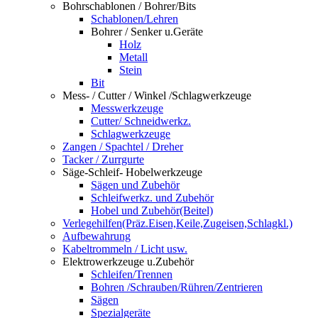
Bohrschablonen / Bohrer/Bits
Schablonen/Lehren
Bohrer / Senker u.Geräte
Holz
Metall
Stein
Bit
Mess- / Cutter / Winkel /Schlagwerkzeuge
Messwerkzeuge
Cutter/ Schneidwerkz.
Schlagwerkzeuge
Zangen / Spachtel / Dreher
Tacker / Zurrgurte
Säge-Schleif- Hobelwerkzeuge
Sägen und Zubehör
Schleifwerkz. und Zubehör
Hobel und Zubehör(Beitel)
Verlegehilfen(Präz.Eisen,Keile,Zugeisen,Schlagkl.)
Aufbewahrung
Kabeltrommeln / Licht usw.
Elektrowerkzeuge u.Zubehör
Schleifen/Trennen
Bohren /Schrauben/Rühren/Zentrieren
Sägen
Spezialgeräte