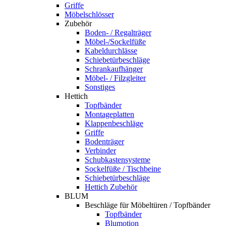
Griffe
Möbelschlösser
Zubehör
Boden- / Regalträger
Möbel-/Sockelfüße
Kabeldurchlässe
Schiebetürbeschläge
Schrankaufhänger
Möbel- / Filzgleiter
Sonstiges
Hettich
Topfbänder
Montageplatten
Klappenbeschläge
Griffe
Bodenträger
Verbinder
Schubkastensysteme
Sockelfüße / Tischbeine
Schiebetürbeschläge
Hettich Zubehör
BLUM
Beschläge für Möbeltüren / Topfbänder
Topfbänder
Blumotion