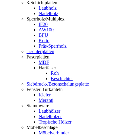
3-Schichtplatten
Laubholz
Nadelholz
Sperrholz/Multiplex
IF20
AW100
BFU
Kerto
Fräs-Sperrholz
Tischlerplatten
Faserplatten
MDF
Hartfaser
Roh
Beschichtet
Siebdruck-/Betonschalungsplatte
Fenster-Türkanteln
Kiefer
Meranti
Stammware
Laubhölzer
Nadelhölzer
Tropische Hölzer
Möbelbeschläge
Möbelverbinder