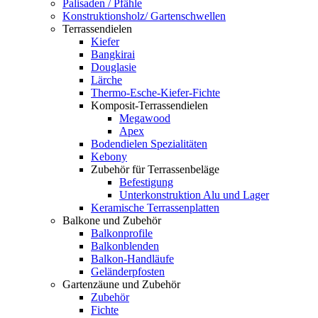
Palisaden / Pfähle
Konstruktionsholz/ Gartenschwellen
Terrassendielen
Kiefer
Bangkirai
Douglasie
Lärche
Thermo-Esche-Kiefer-Fichte
Komposit-Terrassendielen
Megawood
Apex
Bodendielen Spezialitäten
Kebony
Zubehör für Terrassenbeläge
Befestigung
Unterkonstruktion Alu und Lager
Keramische Terrassenplatten
Balkone und Zubehör
Balkonprofile
Balkonblenden
Balkon-Handläufe
Geländerpfosten
Gartenzäune und Zubehör
Zubehör
Fichte