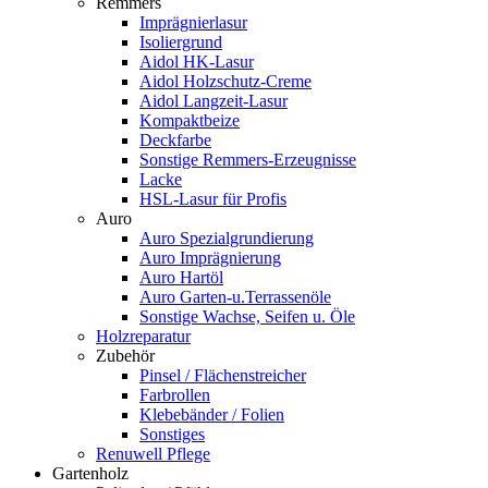
Remmers
Imprägnierlasur
Isoliergrund
Aidol HK-Lasur
Aidol Holzschutz-Creme
Aidol Langzeit-Lasur
Kompaktbeize
Deckfarbe
Sonstige Remmers-Erzeugnisse
Lacke
HSL-Lasur für Profis
Auro
Auro Spezialgrundierung
Auro Imprägnierung
Auro Hartöl
Auro Garten-u.Terrassenöle
Sonstige Wachse, Seifen u. Öle
Holzreparatur
Zubehör
Pinsel / Flächenstreicher
Farbrollen
Klebebänder / Folien
Sonstiges
Renuwell Pflege
Gartenholz