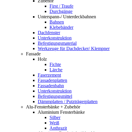
Zubehör
First / Traufe
Durchgänge
Unterspann-/ Unterdeckbahnen
Bahnen
Klebebänder
Dachfenster
Unterkonstruktion
Befestigungsmaterial
Werkzeuge für Dachdecker/ Klempner
Fassade
Holz
Fichte
Lärche
Faserzement
Fassadenplatten
Fassadenbahn
Unterkonstruktion
Befestigungsmittel
Dämmplatten / Putzträgerplatten
Alu-Fensterbänke + Zubehör
Aluminium Fensterbänke
Silber
Weiß
Anthrazit