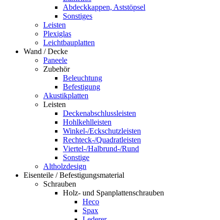
Abdeckkappen, Aststöpsel
Sonstiges
Leisten
Plexiglas
Leichtbauplatten
Wand / Decke
Paneele
Zubehör
Beleuchtung
Befestigung
Akustikplatten
Leisten
Deckenabschlussleisten
Hohlkehlleisten
Winkel-/Eckschutzleisten
Rechteck-/Quadratleisten
Viertel-/Halbrund-/Rund
Sonstige
Altholzdesign
Eisenteile / Befestigungsmaterial
Schrauben
Holz- und Spanplattenschrauben
Heco
Spax
Lederer