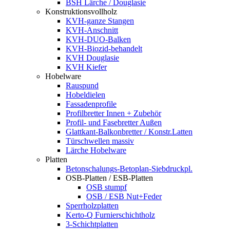
BSH Lärche / Douglasie
Konstruktionsvollholz
KVH-ganze Stangen
KVH-Anschnitt
KVH-DUO-Balken
KVH-Biozid-behandelt
KVH Douglasie
KVH Kiefer
Hobelware
Rauspund
Hobeldielen
Fassadenprofile
Profilbretter Innen + Zubehör
Profil- und Fasebretter Außen
Glattkant-Balkonbretter / Konstr.Latten
Türschwellen massiv
Lärche Hobelware
Platten
Betonschalungs-Betoplan-Siebdruckpl.
OSB-Platten / ESB-Platten
OSB stumpf
OSB / ESB Nut+Feder
Sperrholzplatten
Kerto-Q Furnierschichtholz
3-Schichtplatten