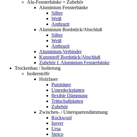
Alu-Fensterbänke + Zubehör
Aluminium Fensterbänke
Silber
Weiß
Anthrazit
Aluminium Bordstück/Abschluß
Silber
Weiß
Anthrazit
Aluminium-Verbinder
Kunststoff Bordstück/Abschluß
Zubehör f. Aluminium Fensterbänke
Trockenbau / Isolierung
Isolierstoffe
Holzfaser
Putzträger
Unterdeckplatten
flexible Dämmung
Trittschallplatten
Zubehör
Zwischen- / Untersparrendämmung
Rockwool
Isover
Ursa
Steico