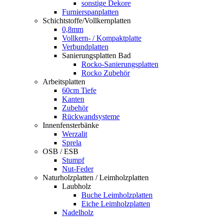
sonstige Dekore
Furnierspanplatten
Schichtstoffe/Vollkernplatten
0,8mm
Vollkern- / Kompaktplatte
Verbundplatten
Sanierungsplatten Bad
Rocko-Sanierungsplatten
Rocko Zubehör
Arbeitsplatten
60cm Tiefe
Kanten
Zubehör
Rückwandsysteme
Innenfensterbänke
Werzalit
Sprela
OSB / ESB
Stumpf
Nut-Feder
Naturholzplatten / Leimholzplatten
Laubholz
Buche Leimholzplatten
Eiche Leimholzplatten
Nadelholz