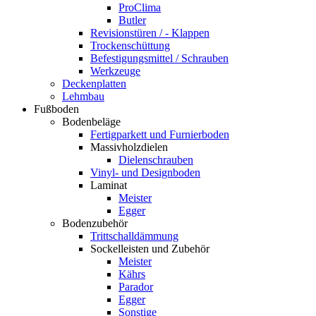
ProClima
Butler
Revisionstüren / - Klappen
Trockenschüttung
Befestigungsmittel / Schrauben
Werkzeuge
Deckenplatten
Lehmbau
Fußboden
Bodenbeläge
Fertigparkett und Furnierboden
Massivholzdielen
Dielenschrauben
Vinyl- und Designboden
Laminat
Meister
Egger
Bodenzubehör
Trittschalldämmung
Sockelleisten und Zubehör
Meister
Kährs
Parador
Egger
Sonstige