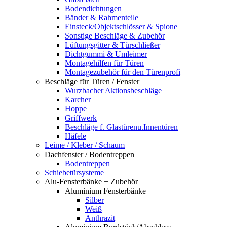
Bodendichtungen
Bänder & Rahmenteile
Einsteck/Objektschlösser & Spione
Sonstige Beschläge & Zubehör
Lüftungsgitter & Türschließer
Dichtgummi & Umleimer
Montagehilfen für Türen
Montagezubehör für den Türenprofi
Beschläge für Türen / Fenster
Wurzbacher Aktionsbeschläge
Karcher
Hoppe
Griffwerk
Beschläge f. Glastürenu.Innentüren
Häfele
Leime / Kleber / Schaum
Dachfenster / Bodentreppen
Bodentreppen
Schiebetürsysteme
Alu-Fensterbänke + Zubehör
Aluminium Fensterbänke
Silber
Weiß
Anthrazit