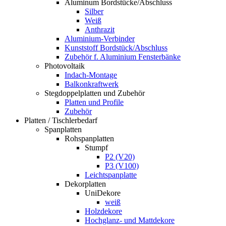
Aluminum Bordstücke/Abschluss
Silber
Weiß
Anthrazit
Aluminium-Verbinder
Kunststoff Bordstück/Abschluss
Zubehör f. Aluminium Fensterbänke
Photovoltaik
Indach-Montage
Balkonkraftwerk
Stegdoppelplatten und Zubehör
Platten und Profile
Zubehör
Platten / Tischlerbedarf
Spanplatten
Rohspanplatten
Stumpf
P2 (V20)
P3 (V100)
Leichtspanplatte
Dekorplatten
UniDekore
weiß
Holzdekore
Hochglanz- und Mattdekore