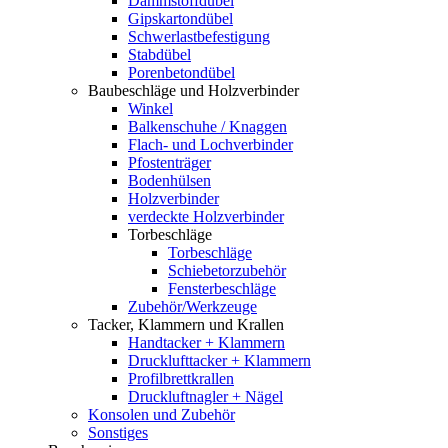
Dämmstoffdübel
Gipskartondübel
Schwerlastbefestigung
Stabdübel
Porenbetondübel
Baubeschläge und Holzverbinder
Winkel
Balkenschuhe / Knaggen
Flach- und Lochverbinder
Pfostenträger
Bodenhülsen
Holzverbinder
verdeckte Holzverbinder
Torbeschläge
Torbeschläge
Schiebetorzubehör
Fensterbeschläge
Zubehör/Werkzeuge
Tacker, Klammern und Krallen
Handtacker + Klammern
Drucklufttacker + Klammern
Profilbrettkrallen
Druckluftnagler + Nägel
Konsolen und Zubehör
Sonstiges