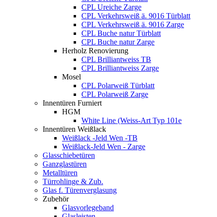
CPL Ureiche Zarge
CPL Verkehrsweiß ä. 9016 Türblatt
CPL Verkehrsweiß ä. 9016 Zarge
CPL Buche natur Türblatt
CPL Buche natur Zarge
Herholz Renovierung
CPL Brilliantweiss TB
CPL Brilliantweiss Zarge
Mosel
CPL Polarweiß Türblatt
CPL Polarweiß Zarge
Innentüren Furniert
HGM
White Line (Weiss-Art Typ 101e
Innentüren Weißlack
Weißlack -Jeld Wen -TB
Weißlack-Jeld Wen - Zarge
Glasschiebetüren
Ganzglastüren
Metalltüren
Türrohlinge & Zub.
Glas f. Türenverglasung
Zubehör
Glasvorlegeband
Glasleisten