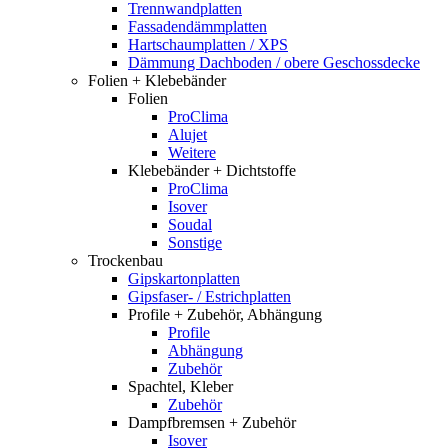
Trennwandplatten
Fassadendämmplatten
Hartschaumplatten / XPS
Dämmung Dachboden / obere Geschossdecke
Folien + Klebebänder
Folien
ProClima
Alujet
Weitere
Klebebänder + Dichtstoffe
ProClima
Isover
Soudal
Sonstige
Trockenbau
Gipskartonplatten
Gipsfaser- / Estrichplatten
Profile + Zubehör, Abhängung
Profile
Abhängung
Zubehör
Spachtel, Kleber
Zubehör
Dampfbremsen + Zubehör
Isover