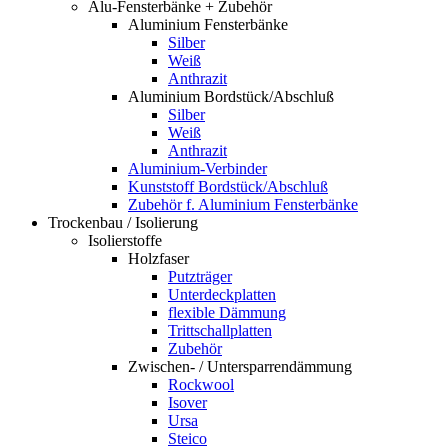
Alu-Fensterbänke + Zubehör
Aluminium Fensterbänke
Silber
Weiß
Anthrazit
Aluminium Bordstück/Abschluß
Silber
Weiß
Anthrazit
Aluminium-Verbinder
Kunststoff Bordstück/Abschluß
Zubehör f. Aluminium Fensterbänke
Trockenbau / Isolierung
Isolierstoffe
Holzfaser
Putzträger
Unterdeckplatten
flexible Dämmung
Trittschallplatten
Zubehör
Zwischen- / Untersparrendämmung
Rockwool
Isover
Ursa
Steico