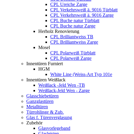
CPL Ureiche Zarge
CPL Verkehrsweiß ä. 9016 Türblatt
CPL Verkehrsweiß ä. 9016 Zarge
CPL Buche natur Türblatt
CPL Buche natur Zarge
Herholz Renovierung
CPL Brilliantweiss TB
CPL Brilliantweiss Zarge
Mosel
CPL Polarweiß Türblatt
CPL Polarweiß Zarge
Innentüren Furniert
HGM
White Line (Weiss-Art Typ 101e
Innentüren Weißlack
Weißlack -Jeld Wen -TB
Weißlack-Jeld Wen - Zarge
Glasschiebetüren
Ganzglastüren
Metalltüren
Türrohlinge & Zub.
Glas f. Türenverglasung
Zubehör
Glasvorlegeband
Glasleisten