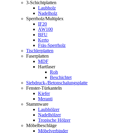
3-Schichtplatten
Laubholz
Nadelholz
Sperrholz/Multiplex
IF20
AW100
BFU
Kerto
Fräs-Sperrholz
Tischlerplatten
Faserplatten
MDF
Hartfaser
Roh
Beschichtet
Siebdruck-/Betonschalungsplatte
Fenster-Türkanteln
Kiefer
Meranti
Stammware
Laubhölzer
Nadelhölzer
Tropische Hölzer
Möbelbeschläge
Möbelverbinder