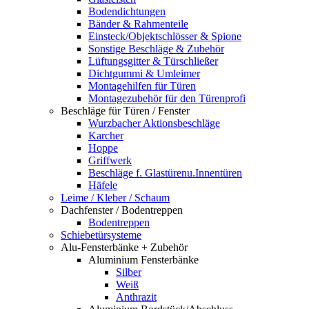
Bodendichtungen
Bänder & Rahmenteile
Einsteck/Objektschlösser & Spione
Sonstige Beschläge & Zubehör
Lüftungsgitter & Türschließer
Dichtgummi & Umleimer
Montagehilfen für Türen
Montagezubehör für den Türenprofi
Beschläge für Türen / Fenster
Wurzbacher Aktionsbeschläge
Karcher
Hoppe
Griffwerk
Beschläge f. Glastürenu.Innentüren
Häfele
Leime / Kleber / Schaum
Dachfenster / Bodentreppen
Bodentreppen
Schiebetürsysteme
Alu-Fensterbänke + Zubehör
Aluminium Fensterbänke
Silber
Weiß
Anthrazit