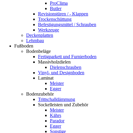
ProClima
Butler
Revisionstüren / - Klappen
Trockenschüttung
Befestigungsmittel / Schrauben
Werkzeuge
Deckenplatten
Lehmbau
Fußboden
Bodenbeläge
Fertigparkett und Furnierboden
Massivholzdielen
Dielenschrauben
Vinyl- und Designboden
Laminat
Meister
Egger
Bodenzubehör
Trittschalldämmung
Sockelleisten und Zubehör
Meister
Kährs
Parador
Egger
Sonstige