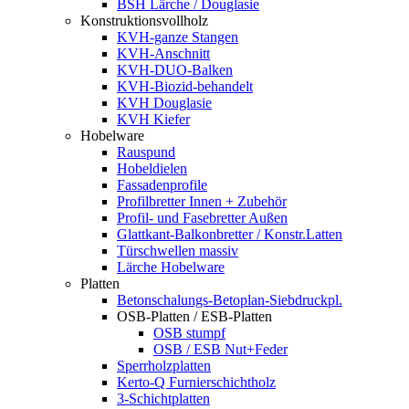
BSH Lärche / Douglasie
Konstruktionsvollholz
KVH-ganze Stangen
KVH-Anschnitt
KVH-DUO-Balken
KVH-Biozid-behandelt
KVH Douglasie
KVH Kiefer
Hobelware
Rauspund
Hobeldielen
Fassadenprofile
Profilbretter Innen + Zubehör
Profil- und Fasebretter Außen
Glattkant-Balkonbretter / Konstr.Latten
Türschwellen massiv
Lärche Hobelware
Platten
Betonschalungs-Betoplan-Siebdruckpl.
OSB-Platten / ESB-Platten
OSB stumpf
OSB / ESB Nut+Feder
Sperrholzplatten
Kerto-Q Furnierschichtholz
3-Schichtplatten