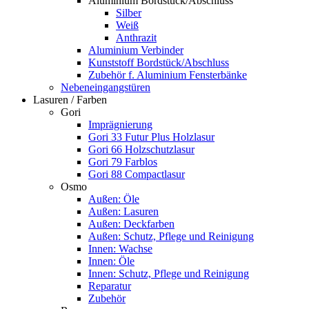
Aluminium Bordstück/Abschluss
Silber
Weiß
Anthrazit
Aluminium Verbinder
Kunststoff Bordstück/Abschluss
Zubehör f. Aluminium Fensterbänke
Nebeneingangstüren
Lasuren / Farben
Gori
Imprägnierung
Gori 33 Futur Plus Holzlasur
Gori 66 Holzschutzlasur
Gori 79 Farblos
Gori 88 Compactlasur
Osmo
Außen: Öle
Außen: Lasuren
Außen: Deckfarben
Außen: Schutz, Pflege und Reinigung
Innen: Wachse
Innen: Öle
Innen: Schutz, Pflege und Reinigung
Reparatur
Zubehör