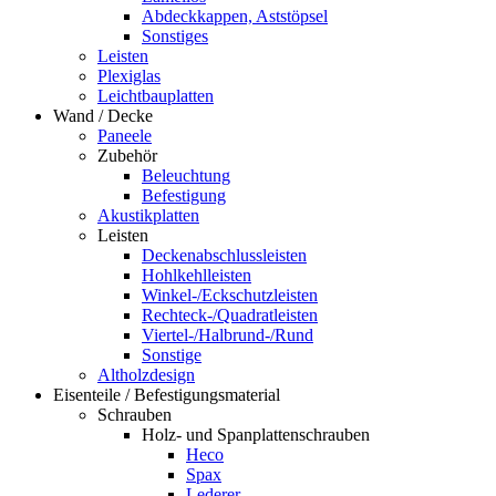
Abdeckkappen, Aststöpsel
Sonstiges
Leisten
Plexiglas
Leichtbauplatten
Wand / Decke
Paneele
Zubehör
Beleuchtung
Befestigung
Akustikplatten
Leisten
Deckenabschlussleisten
Hohlkehlleisten
Winkel-/Eckschutzleisten
Rechteck-/Quadratleisten
Viertel-/Halbrund-/Rund
Sonstige
Altholzdesign
Eisenteile / Befestigungsmaterial
Schrauben
Holz- und Spanplattenschrauben
Heco
Spax
Lederer