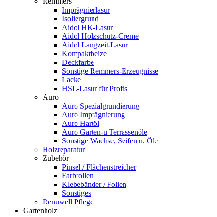
Remmers
Imprägnierlasur
Isoliergrund
Aidol HK-Lasur
Aidol Holzschutz-Creme
Aidol Langzeit-Lasur
Kompaktbeize
Deckfarbe
Sonstige Remmers-Erzeugnisse
Lacke
HSL-Lasur für Profis
Auro
Auro Spezialgrundierung
Auro Imprägnierung
Auro Hartöl
Auro Garten-u.Terrassenöle
Sonstige Wachse, Seifen u. Öle
Holzreparatur
Zubehör
Pinsel / Flächenstreicher
Farbrollen
Klebebänder / Folien
Sonstiges
Renuwell Pflege
Gartenholz