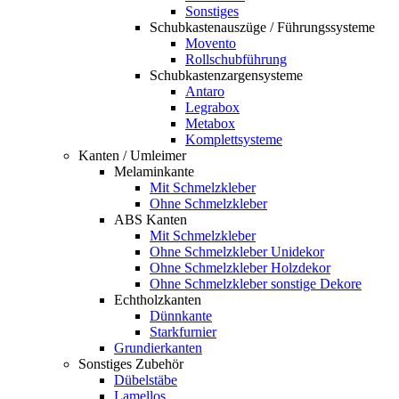
Sonstiges
Schubkastenauszüge / Führungssysteme
Movento
Rollschubführung
Schubkastenzargensysteme
Antaro
Legrabox
Metabox
Komplettsysteme
Kanten / Umleimer
Melaminkante
Mit Schmelzkleber
Ohne Schmelzkleber
ABS Kanten
Mit Schmelzkleber
Ohne Schmelzkleber Unidekor
Ohne Schmelzkleber Holzdekor
Ohne Schmelzkleber sonstige Dekore
Echtholzkanten
Dünnkante
Starkfurnier
Grundierkanten
Sonstiges Zubehör
Dübelstäbe
Lamellos