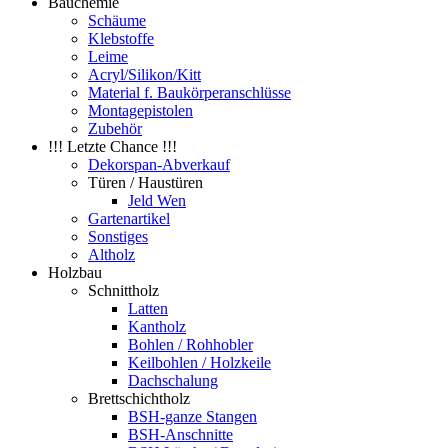
Bauchemie
Schäume
Klebstoffe
Leime
Acryl/Silikon/Kitt
Material f. Baukörperanschlüsse
Montagepistolen
Zubehör
!!! Letzte Chance !!!
Dekorspan-Abverkauf
Türen / Haustüren
Jeld Wen
Gartenartikel
Sonstiges
Altholz
Holzbau
Schnittholz
Latten
Kantholz
Bohlen / Rohhobler
Keilbohlen / Holzkeile
Dachschalung
Brettschichtholz
BSH-ganze Stangen
BSH-Anschnitte