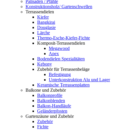
Palisaden / Pfähle
Konstruktionsholz/ Gartenschwellen
Terrassendielen
Kiefer
Bangkirai
Douglasie
Lärche
Thermo-Esche-Kiefer-Fichte
Komposit-Terrassendielen
Megawood
Apex
Bodendielen Spezialitäten
Kebony
Zubehör für Terrassenbeläge
Befestigung
Unterkonstruktion Alu und Lager
Keramische Terrassenplatten
Balkone und Zubehör
Balkonprofile
Balkonblenden
Balkon-Handläufe
Geländerpfosten
Gartenzäune und Zubehör
Zubehör
Fichte