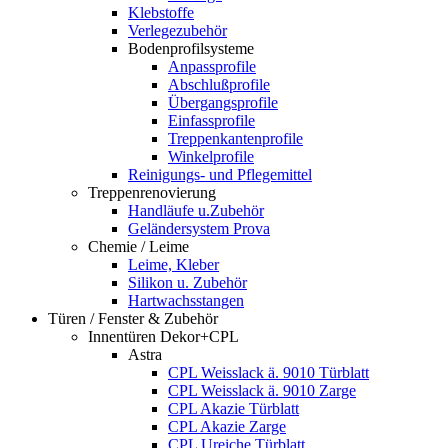
Klebstoffe
Verlegezubehör
Bodenprofilsysteme
Anpassprofile
Abschlußprofile
Übergangsprofile
Einfassprofile
Treppenkantenprofile
Winkelprofile
Reinigungs- und Pflegemittel
Treppenrenovierung
Handläufe u.Zubehör
Geländersystem Prova
Chemie / Leime
Leime, Kleber
Silikon u. Zubehör
Hartwachsstangen
Türen / Fenster & Zubehör
Innentüren Dekor+CPL
Astra
CPL Weisslack ä. 9010 Türblatt
CPL Weisslack ä. 9010 Zarge
CPL Akazie Türblatt
CPL Akazie Zarge
CPL Ureiche Türblatt