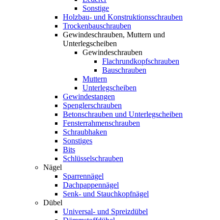
Sonstige
Holzbau- und Konstruktionsschrauben
Trockenbauschrauben
Gewindeschrauben, Muttern und
Unterlegscheiben
Gewindeschrauben
Flachrundkopfschrauben
Bauschrauben
Muttern
Unterlegscheiben
Gewindestangen
Spenglerschrauben
Betonschrauben und Unterlegscheiben
Fensterrahmenschrauben
Schraubhaken
Sonstiges
Bits
Schlüsselschrauben
Nägel
Sparrennägel
Dachpappennägel
Senk- und Stauchkopfnägel
Dübel
Universal- und Spreizdübel