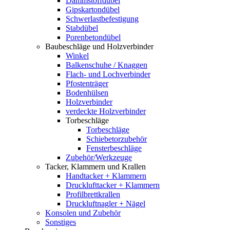
Dämmstoffdübel
Gipskartondübel
Schwerlastbefestigung
Stabdübel
Porenbetondübel
Baubeschläge und Holzverbinder
Winkel
Balkenschuhe / Knaggen
Flach- und Lochverbinder
Pfostenträger
Bodenhülsen
Holzverbinder
verdeckte Holzverbinder
Torbeschläge
Torbeschläge
Schiebetorzubehör
Fensterbeschläge
Zubehör/Werkzeuge
Tacker, Klammern und Krallen
Handtacker + Klammern
Drucklufttacker + Klammern
Profilbrettkrallen
Druckluftnagler + Nägel
Konsolen und Zubehör
Sonstiges