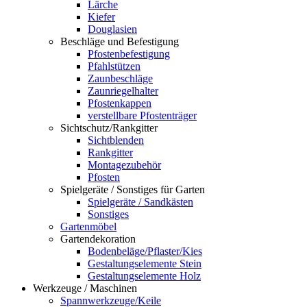
Lärche
Kiefer
Douglasien
Beschläge und Befestigung
Pfostenbefestigung
Pfahlstützen
Zaunbeschläge
Zaunriegelhalter
Pfostenkappen
verstellbare Pfostenträger
Sichtschutz/Rankgitter
Sichtblenden
Rankgitter
Montagezubehör
Pfosten
Spielgeräte / Sonstiges für Garten
Spielgeräte / Sandkästen
Sonstiges
Gartenmöbel
Gartendekoration
Bodenbeläge/Pflaster/Kies
Gestaltungselemente Stein
Gestaltungselemente Holz
Werkzeuge / Maschinen
Spannwerkzeuge/Keile