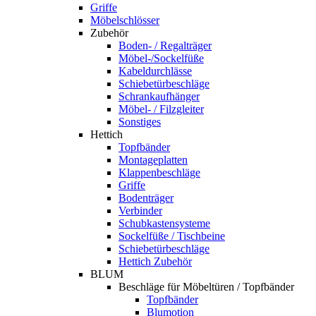
Griffe
Möbelschlösser
Zubehör
Boden- / Regalträger
Möbel-/Sockelfüße
Kabeldurchlässe
Schiebetürbeschläge
Schrankaufhänger
Möbel- / Filzgleiter
Sonstiges
Hettich
Topfbänder
Montageplatten
Klappenbeschläge
Griffe
Bodenträger
Verbinder
Schubkastensysteme
Sockelfüße / Tischbeine
Schiebetürbeschläge
Hettich Zubehör
BLUM
Beschläge für Möbeltüren / Topfbänder
Topfbänder
Blumotion