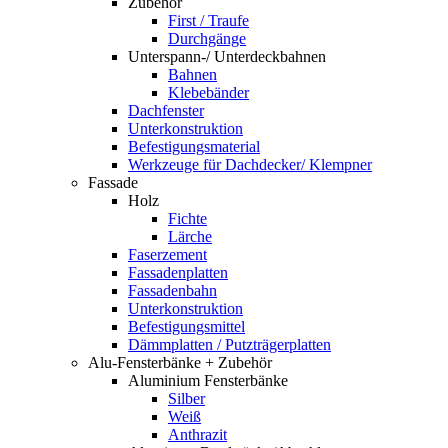
Zubehör
First / Traufe
Durchgänge
Unterspann-/ Unterdeckbahnen
Bahnen
Klebebänder
Dachfenster
Unterkonstruktion
Befestigungsmaterial
Werkzeuge für Dachdecker/ Klempner
Fassade
Holz
Fichte
Lärche
Faserzement
Fassadenplatten
Fassadenbahn
Unterkonstruktion
Befestigungsmittel
Dämmplatten / Putzträgerplatten
Alu-Fensterbänke + Zubehör
Aluminium Fensterbänke
Silber
Weiß
Anthrazit