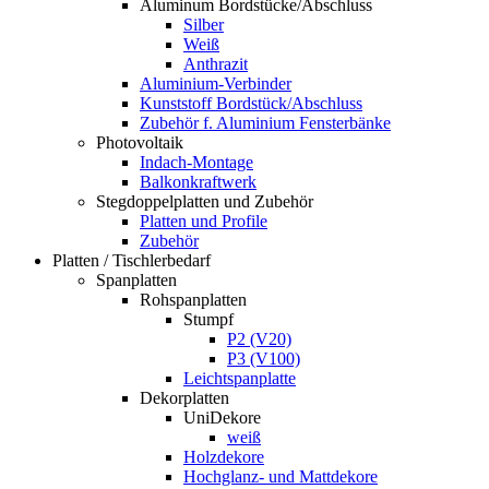
Aluminum Bordstücke/Abschluss
Silber
Weiß
Anthrazit
Aluminium-Verbinder
Kunststoff Bordstück/Abschluss
Zubehör f. Aluminium Fensterbänke
Photovoltaik
Indach-Montage
Balkonkraftwerk
Stegdoppelplatten und Zubehör
Platten und Profile
Zubehör
Platten / Tischlerbedarf
Spanplatten
Rohspanplatten
Stumpf
P2 (V20)
P3 (V100)
Leichtspanplatte
Dekorplatten
UniDekore
weiß
Holzdekore
Hochglanz- und Mattdekore