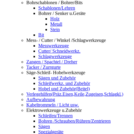
Bohrschablonen / Bohrer/Bits
Schablonen/Lehren
Bohrer / Senker u.Geräte
Holz
Metall
Stein
Bit
Mess- / Cutter / Winkel /Schlagwerkzeuge
Messwerkzeuge
Cutter/ Schneidwerkz.
Schlagwerkzeuge
Zangen / Spachtel / Dreher
Tacker / Zurrgurte
Säge-Schleif- Hobelwerkzeuge
Sägen und Zubehör
Schleifwerkz. und Zubehör
Hobel und Zubehör(Beitel)
Verlegehilfen(Präz.Eisen,Keile,Zugeisen,Schlagkl.)
Aufbewahrung
Kabeltrommeln / Licht usw.
Elektrowerkzeuge u.Zubehör
Schleifen/Trennen
Bohren /Schrauben/Rühren/Zentrieren
Sägen
Spezialgeräte