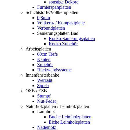
sonstige Dekore
Furnierspanplatten
Schichtstoffe/Vollkernplatten
0,8mm
Vollkern- / Kompaktplatte
Verbundplatten
Sanierungsplatten Bad
Rocko-Sanierungsplatten
Rocko Zubehör
Arbeitsplatten
60cm Tiefe
Kanten
Zubehör
Rückwandsysteme
Innenfensterbänke
Werzalit
Sprela
OSB / ESB
Stumpf
Nut-Feder
Naturholzplatten / Leimholzplatten
Laubholz
Buche Leimholzplatten
Eiche Leimholzplatten
Nadelholz