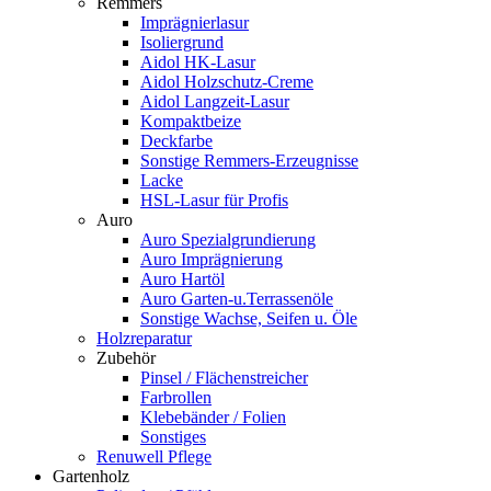
Remmers
Imprägnierlasur
Isoliergrund
Aidol HK-Lasur
Aidol Holzschutz-Creme
Aidol Langzeit-Lasur
Kompaktbeize
Deckfarbe
Sonstige Remmers-Erzeugnisse
Lacke
HSL-Lasur für Profis
Auro
Auro Spezialgrundierung
Auro Imprägnierung
Auro Hartöl
Auro Garten-u.Terrassenöle
Sonstige Wachse, Seifen u. Öle
Holzreparatur
Zubehör
Pinsel / Flächenstreicher
Farbrollen
Klebebänder / Folien
Sonstiges
Renuwell Pflege
Gartenholz