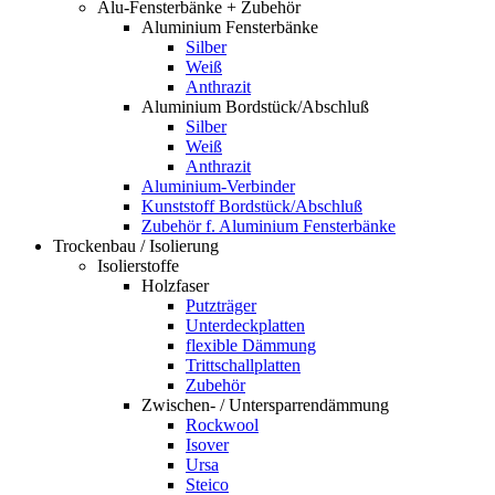
Alu-Fensterbänke + Zubehör
Aluminium Fensterbänke
Silber
Weiß
Anthrazit
Aluminium Bordstück/Abschluß
Silber
Weiß
Anthrazit
Aluminium-Verbinder
Kunststoff Bordstück/Abschluß
Zubehör f. Aluminium Fensterbänke
Trockenbau / Isolierung
Isolierstoffe
Holzfaser
Putzträger
Unterdeckplatten
flexible Dämmung
Trittschallplatten
Zubehör
Zwischen- / Untersparrendämmung
Rockwool
Isover
Ursa
Steico