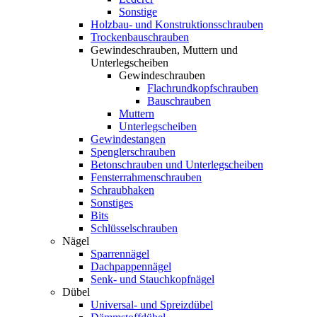
Sonstige
Holzbau- und Konstruktionsschrauben
Trockenbauschrauben
Gewindeschrauben, Muttern und
Unterlegscheiben
Gewindeschrauben
Flachrundkopfschrauben
Bauschrauben
Muttern
Unterlegscheiben
Gewindestangen
Spenglerschrauben
Betonschrauben und Unterlegscheiben
Fensterrahmenschrauben
Schraubhaken
Sonstiges
Bits
Schlüsselschrauben
Nägel
Sparrennägel
Dachpappennägel
Senk- und Stauchkopfnägel
Dübel
Universal- und Spreizdübel