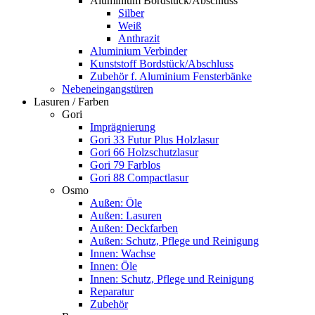
Aluminium Bordstück/Abschluss
Silber
Weiß
Anthrazit
Aluminium Verbinder
Kunststoff Bordstück/Abschluss
Zubehör f. Aluminium Fensterbänke
Nebeneingangstüren
Lasuren / Farben
Gori
Imprägnierung
Gori 33 Futur Plus Holzlasur
Gori 66 Holzschutzlasur
Gori 79 Farblos
Gori 88 Compactlasur
Osmo
Außen: Öle
Außen: Lasuren
Außen: Deckfarben
Außen: Schutz, Pflege und Reinigung
Innen: Wachse
Innen: Öle
Innen: Schutz, Pflege und Reinigung
Reparatur
Zubehör