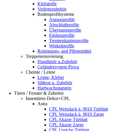
Klebstoffe
Verlegezubehör
Bodenprofilsysteme
Anpassprofile
Abschlußprofile
Übergangsprofile
Einfassprofile
Treppenkantenprofile
Winkelprofile
Reinigungs- und Pflegemittel
Treppenrenovierung
Handläufe u.Zubehör
Geländersystem Prova
Chemie / Leime
Leime, Kleber
Silikon u. Zubehör
Hartwachsstangen
Türen / Fenster & Zubehör
Innentüren Dekor+CPL
Astra
CPL Weisslack ä. 9010 Türblatt
CPL Weisslack ä. 9010 Zarge
CPL Akazie Türblatt
CPL Akazie Zarge
CPL Ureiche Türblatt