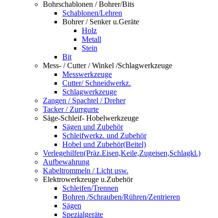
Bohrschablonen / Bohrer/Bits
Schablonen/Lehren
Bohrer / Senker u.Geräte
Holz
Metall
Stein
Bit
Mess- / Cutter / Winkel /Schlagwerkzeuge
Messwerkzeuge
Cutter/ Schneidwerkz.
Schlagwerkzeuge
Zangen / Spachtel / Dreher
Tacker / Zurrgurte
Säge-Schleif- Hobelwerkzeuge
Sägen und Zubehör
Schleifwerkz. und Zubehör
Hobel und Zubehör(Beitel)
Verlegehilfen(Präz.Eisen,Keile,Zugeisen,Schlagkl.)
Aufbewahrung
Kabeltrommeln / Licht usw.
Elektrowerkzeuge u.Zubehör
Schleifen/Trennen
Bohren /Schrauben/Rühren/Zentrieren
Sägen
Spezialgeräte