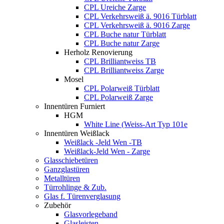
CPL Ureiche Zarge
CPL Verkehrsweiß ä. 9016 Türblatt
CPL Verkehrsweiß ä. 9016 Zarge
CPL Buche natur Türblatt
CPL Buche natur Zarge
Herholz Renovierung
CPL Brilliantweiss TB
CPL Brilliantweiss Zarge
Mosel
CPL Polarweiß Türblatt
CPL Polarweiß Zarge
Innentüren Furniert
HGM
White Line (Weiss-Art Typ 101e
Innentüren Weißlack
Weißlack -Jeld Wen -TB
Weißlack-Jeld Wen - Zarge
Glasschiebetüren
Ganzglastüren
Metalltüren
Türrohlinge & Zub.
Glas f. Türenverglasung
Zubehör
Glasvorlegeband
Glasleisten