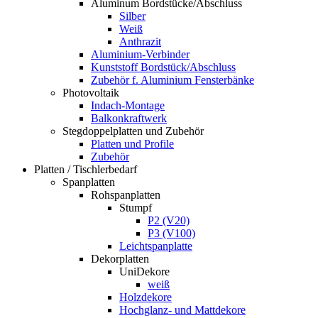
Aluminum Bordstücke/Abschluss
Silber
Weiß
Anthrazit
Aluminium-Verbinder
Kunststoff Bordstück/Abschluss
Zubehör f. Aluminium Fensterbänke
Photovoltaik
Indach-Montage
Balkonkraftwerk
Stegdoppelplatten und Zubehör
Platten und Profile
Zubehör
Platten / Tischlerbedarf
Spanplatten
Rohspanplatten
Stumpf
P2 (V20)
P3 (V100)
Leichtspanplatte
Dekorplatten
UniDekore
weiß
Holzdekore
Hochglanz- und Mattdekore