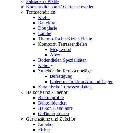
Palisaden / Pfähle
Konstruktionsholz/ Gartenschwellen
Terrassendielen
Kiefer
Bangkirai
Douglasie
Lärche
Thermo-Esche-Kiefer-Fichte
Komposit-Terrassendielen
Megawood
Apex
Bodendielen Spezialitäten
Kebony
Zubehör für Terrassenbeläge
Befestigung
Unterkonstruktion Alu und Lager
Keramische Terrassenplatten
Balkone und Zubehör
Balkonprofile
Balkonblenden
Balkon-Handläufe
Geländerpfosten
Gartenzäune und Zubehör
Zubehör
Fichte