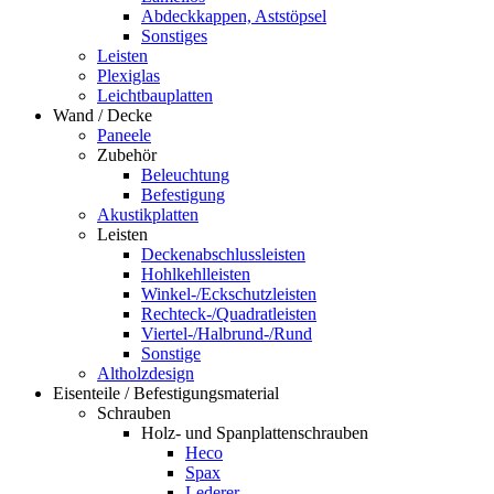
Abdeckkappen, Aststöpsel
Sonstiges
Leisten
Plexiglas
Leichtbauplatten
Wand / Decke
Paneele
Zubehör
Beleuchtung
Befestigung
Akustikplatten
Leisten
Deckenabschlussleisten
Hohlkehlleisten
Winkel-/Eckschutzleisten
Rechteck-/Quadratleisten
Viertel-/Halbrund-/Rund
Sonstige
Altholzdesign
Eisenteile / Befestigungsmaterial
Schrauben
Holz- und Spanplattenschrauben
Heco
Spax
Lederer