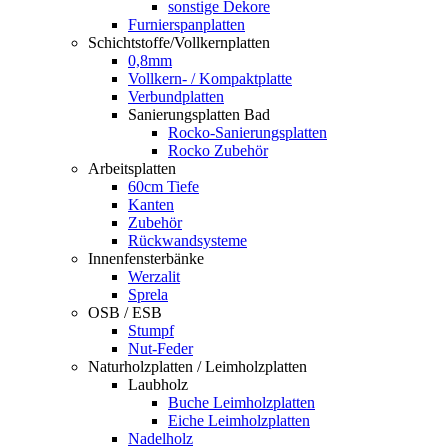
sonstige Dekore
Furnierspanplatten
Schichtstoffe/Vollkernplatten
0,8mm
Vollkern- / Kompaktplatte
Verbundplatten
Sanierungsplatten Bad
Rocko-Sanierungsplatten
Rocko Zubehör
Arbeitsplatten
60cm Tiefe
Kanten
Zubehör
Rückwandsysteme
Innenfensterbänke
Werzalit
Sprela
OSB / ESB
Stumpf
Nut-Feder
Naturholzplatten / Leimholzplatten
Laubholz
Buche Leimholzplatten
Eiche Leimholzplatten
Nadelholz