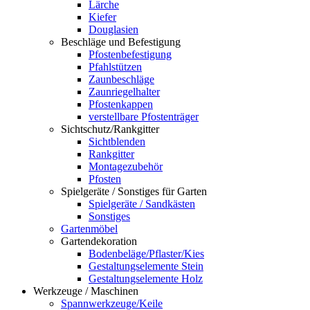
Lärche
Kiefer
Douglasien
Beschläge und Befestigung
Pfostenbefestigung
Pfahlstützen
Zaunbeschläge
Zaunriegelhalter
Pfostenkappen
verstellbare Pfostenträger
Sichtschutz/Rankgitter
Sichtblenden
Rankgitter
Montagezubehör
Pfosten
Spielgeräte / Sonstiges für Garten
Spielgeräte / Sandkästen
Sonstiges
Gartenmöbel
Gartendekoration
Bodenbeläge/Pflaster/Kies
Gestaltungselemente Stein
Gestaltungselemente Holz
Werkzeuge / Maschinen
Spannwerkzeuge/Keile