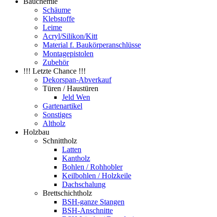
Bauchemie
Schäume
Klebstoffe
Leime
Acryl/Silikon/Kitt
Material f. Baukörperanschlüsse
Montagepistolen
Zubehör
!!! Letzte Chance !!!
Dekorspan-Abverkauf
Türen / Haustüren
Jeld Wen
Gartenartikel
Sonstiges
Altholz
Holzbau
Schnittholz
Latten
Kantholz
Bohlen / Rohhobler
Keilbohlen / Holzkeile
Dachschalung
Brettschichtholz
BSH-ganze Stangen
BSH-Anschnitte