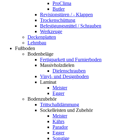
ProClima
Butler
Revisionstüren / - Klappen
Trockenschüttung
Befestigungsmittel / Schrauben
Werkzeuge
Deckenplatten
Lehmbau
Fußboden
Bodenbeläge
Fertigparkett und Furnierboden
Massivholzdielen
Dielenschrauben
Vinyl- und Designboden
Laminat
Meister
Egger
Bodenzubehör
Trittschalldämmung
Sockelleisten und Zubehör
Meister
Kährs
Parador
Egger
Sonstige