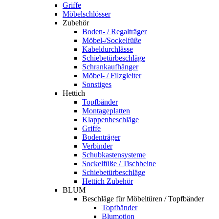
Griffe
Möbelschlösser
Zubehör
Boden- / Regalträger
Möbel-/Sockelfüße
Kabeldurchlässe
Schiebetürbeschläge
Schrankaufhänger
Möbel- / Filzgleiter
Sonstiges
Hettich
Topfbänder
Montageplatten
Klappenbeschläge
Griffe
Bodenträger
Verbinder
Schubkastensysteme
Sockelfüße / Tischbeine
Schiebetürbeschläge
Hettich Zubehör
BLUM
Beschläge für Möbeltüren / Topfbänder
Topfbänder
Blumotion