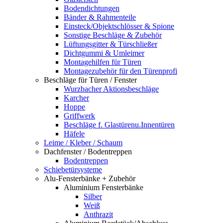
Bodendichtungen
Bänder & Rahmenteile
Einsteck/Objektschlösser & Spione
Sonstige Beschläge & Zubehör
Lüftungsgitter & Türschließer
Dichtgummi & Umleimer
Montagehilfen für Türen
Montagezubehör für den Türenprofi
Beschläge für Türen / Fenster
Wurzbacher Aktionsbeschläge
Karcher
Hoppe
Griffwerk
Beschläge f. Glastürenu.Innentüren
Häfele
Leime / Kleber / Schaum
Dachfenster / Bodentreppen
Bodentreppen
Schiebetürsysteme
Alu-Fensterbänke + Zubehör
Aluminium Fensterbänke
Silber
Weiß
Anthrazit