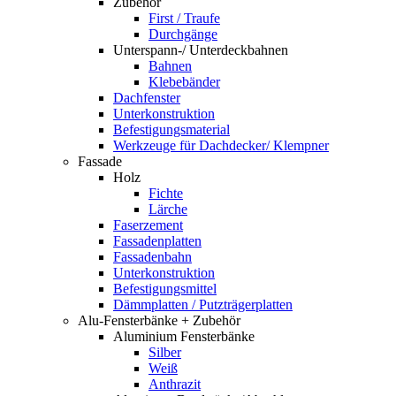
Zubehör
First / Traufe
Durchgänge
Unterspann-/ Unterdeckbahnen
Bahnen
Klebebänder
Dachfenster
Unterkonstruktion
Befestigungsmaterial
Werkzeuge für Dachdecker/ Klempner
Fassade
Holz
Fichte
Lärche
Faserzement
Fassadenplatten
Fassadenbahn
Unterkonstruktion
Befestigungsmittel
Dämmplatten / Putzträgerplatten
Alu-Fensterbänke + Zubehör
Aluminium Fensterbänke
Silber
Weiß
Anthrazit