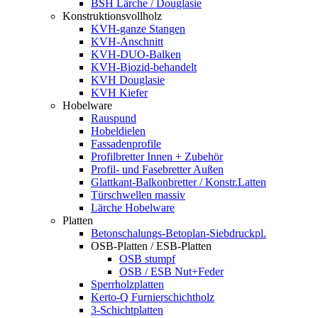
BSH Lärche / Douglasie
Konstruktionsvollholz
KVH-ganze Stangen
KVH-Anschnitt
KVH-DUO-Balken
KVH-Biozid-behandelt
KVH Douglasie
KVH Kiefer
Hobelware
Rauspund
Hobeldielen
Fassadenprofile
Profilbretter Innen + Zubehör
Profil- und Fasebretter Außen
Glattkant-Balkonbretter / Konstr.Latten
Türschwellen massiv
Lärche Hobelware
Platten
Betonschalungs-Betoplan-Siebdruckpl.
OSB-Platten / ESB-Platten
OSB stumpf
OSB / ESB Nut+Feder
Sperrholzplatten
Kerto-Q Furnierschichtholz
3-Schichtplatten