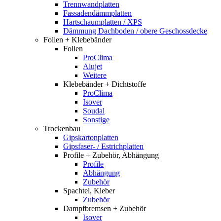
Trennwandplatten
Fassadendämmplatten
Hartschaumplatten / XPS
Dämmung Dachboden / obere Geschossdecke
Folien + Klebebänder
Folien
ProClima
Alujet
Weitere
Klebebänder + Dichtstoffe
ProClima
Isover
Soudal
Sonstige
Trockenbau
Gipskartonplatten
Gipsfaser- / Estrichplatten
Profile + Zubehör, Abhängung
Profile
Abhängung
Zubehör
Spachtel, Kleber
Zubehör
Dampfbremsen + Zubehör
Isover