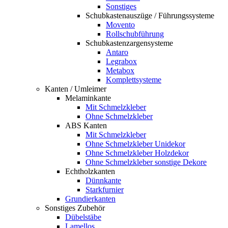
Sonstiges
Schubkastenauszüge / Führungssysteme
Movento
Rollschubführung
Schubkastenzargensysteme
Antaro
Legrabox
Metabox
Komplettsysteme
Kanten / Umleimer
Melaminkante
Mit Schmelzkleber
Ohne Schmelzkleber
ABS Kanten
Mit Schmelzkleber
Ohne Schmelzkleber Unidekor
Ohne Schmelzkleber Holzdekor
Ohne Schmelzkleber sonstige Dekore
Echtholzkanten
Dünnkante
Starkfurnier
Grundierkanten
Sonstiges Zubehör
Dübelstäbe
Lamellos