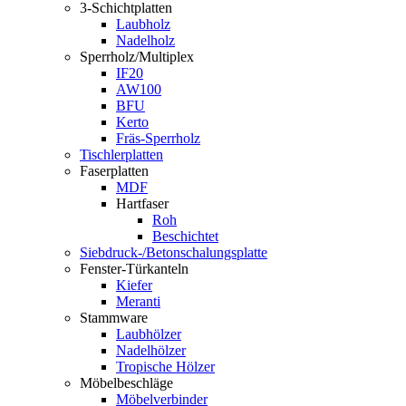
3-Schichtplatten
Laubholz
Nadelholz
Sperrholz/Multiplex
IF20
AW100
BFU
Kerto
Fräs-Sperrholz
Tischlerplatten
Faserplatten
MDF
Hartfaser
Roh
Beschichtet
Siebdruck-/Betonschalungsplatte
Fenster-Türkanteln
Kiefer
Meranti
Stammware
Laubhölzer
Nadelhölzer
Tropische Hölzer
Möbelbeschläge
Möbelverbinder