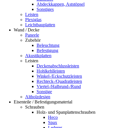
Abdeckkappen, Aststöpsel
Sonstiges
Leisten
Plexiglas
Leichtbauplatten
Wand / Decke
Paneele
Zubehör
Beleuchtung
Befestigung
Akustikplatten
Leisten
Deckenabschlussleisten
Hohlkehlleisten
Winkel-/Eckschutzleisten
Rechteck-/Quadratleisten
Viertel-/Halbrund-/Rund
Sonstige
Altholzdesign
Eisenteile / Befestigungsmaterial
Schrauben
Holz- und Spanplattenschrauben
Heco
Spax
Lederer