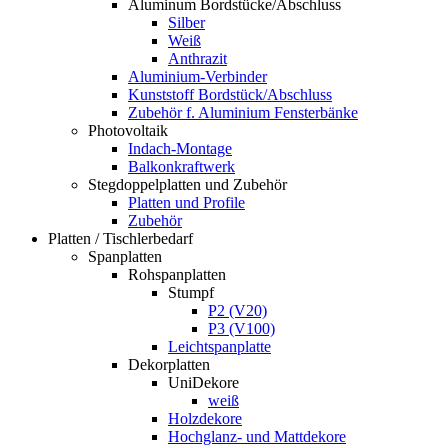
Aluminum Bordstücke/Abschluss
Silber
Weiß
Anthrazit
Aluminium-Verbinder
Kunststoff Bordstück/Abschluss
Zubehör f. Aluminium Fensterbänke
Photovoltaik
Indach-Montage
Balkonkraftwerk
Stegdoppelplatten und Zubehör
Platten und Profile
Zubehör
Platten / Tischlerbedarf
Spanplatten
Rohspanplatten
Stumpf
P2 (V20)
P3 (V100)
Leichtspanplatte
Dekorplatten
UniDekore
weiß
Holzdekore
Hochglanz- und Mattdekore