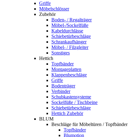
Griffe
Möbelschlösser
Zubehör
Boden- / Regalträger
Möbel-/Sockelfüße
Kabeldurchlässe
Schiebetürbeschläge
Schrankaufhänger
Möbel- / Filzgleiter
Sonstiges
Hettich
Topfbänder
Montageplatten
Klappenbeschläge
Griffe
Bodenträger
Verbinder
Schubkastensysteme
Sockelfüße / Tischbeine
Schiebetürbeschläge
Hettich Zubehör
BLUM
Beschläge für Möbeltüren / Topfbänder
Topfbänder
Blumotion