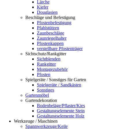
Lärche
Kiefer
Douglasien
Beschläge und Befestigung
Pfostenbefestigung
Pfahlstützen
Zaunbeschläge
Zaunriegelhalter
Pfostenkappen
verstellbare Pfostenträger
Sichtschutz/Rankgitter
Sichtblenden
Rankgitter
Montagezubehör
Pfosten
Spielgeräte / Sonstiges für Garten
Spielgeräte / Sandkästen
Sonstiges
Gartenmöbel
Gartendekoration
Bodenbeläge/Pflaster/Kies
Gestaltungselemente Stein
Gestaltungselemente Holz
Werkzeuge / Maschinen
Spannwerkzeuge/Keile