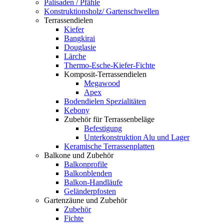
Palisaden / Pfähle
Konstruktionsholz/ Gartenschwellen
Terrassendielen
Kiefer
Bangkirai
Douglasie
Lärche
Thermo-Esche-Kiefer-Fichte
Komposit-Terrassendielen
Megawood
Apex
Bodendielen Spezialitäten
Kebony
Zubehör für Terrassenbeläge
Befestigung
Unterkonstruktion Alu und Lager
Keramische Terrassenplatten
Balkone und Zubehör
Balkonprofile
Balkonblenden
Balkon-Handläufe
Geländerpfosten
Gartenzäune und Zubehör
Zubehör
Fichte