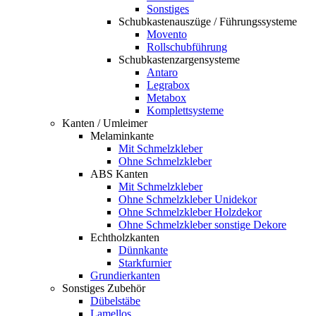
Sonstiges
Schubkastenauszüge / Führungssysteme
Movento
Rollschubführung
Schubkastenzargensysteme
Antaro
Legrabox
Metabox
Komplettsysteme
Kanten / Umleimer
Melaminkante
Mit Schmelzkleber
Ohne Schmelzkleber
ABS Kanten
Mit Schmelzkleber
Ohne Schmelzkleber Unidekor
Ohne Schmelzkleber Holzdekor
Ohne Schmelzkleber sonstige Dekore
Echtholzkanten
Dünnkante
Starkfurnier
Grundierkanten
Sonstiges Zubehör
Dübelstäbe
Lamellos