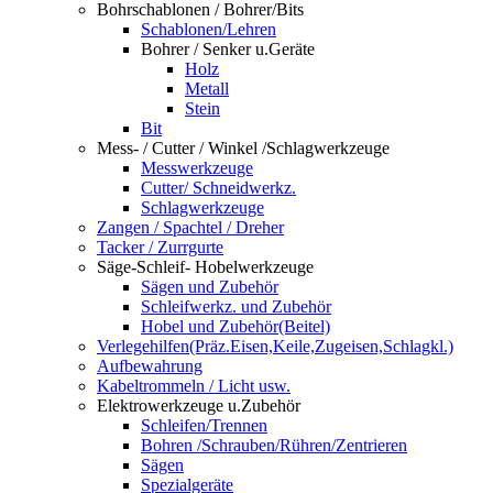
Bohrschablonen / Bohrer/Bits
Schablonen/Lehren
Bohrer / Senker u.Geräte
Holz
Metall
Stein
Bit
Mess- / Cutter / Winkel /Schlagwerkzeuge
Messwerkzeuge
Cutter/ Schneidwerkz.
Schlagwerkzeuge
Zangen / Spachtel / Dreher
Tacker / Zurrgurte
Säge-Schleif- Hobelwerkzeuge
Sägen und Zubehör
Schleifwerkz. und Zubehör
Hobel und Zubehör(Beitel)
Verlegehilfen(Präz.Eisen,Keile,Zugeisen,Schlagkl.)
Aufbewahrung
Kabeltrommeln / Licht usw.
Elektrowerkzeuge u.Zubehör
Schleifen/Trennen
Bohren /Schrauben/Rühren/Zentrieren
Sägen
Spezialgeräte