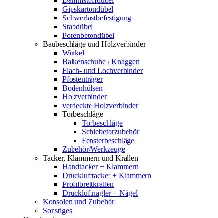
Dämmstoffdübel
Gipskartondübel
Schwerlastbefestigung
Stabdübel
Porenbetondübel
Baubeschläge und Holzverbinder
Winkel
Balkenschuhe / Knaggen
Flach- und Lochverbinder
Pfostenträger
Bodenhülsen
Holzverbinder
verdeckte Holzverbinder
Torbeschläge
Torbeschläge
Schiebetorzubehör
Fensterbeschläge
Zubehör/Werkzeuge
Tacker, Klammern und Krallen
Handtacker + Klammern
Drucklufttacker + Klammern
Profilbrettkrallen
Druckluftnagler + Nägel
Konsolen und Zubehör
Sonstiges