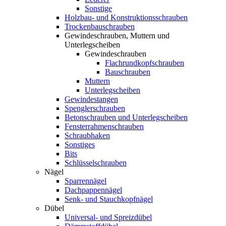
Sonstige
Holzbau- und Konstruktionsschrauben
Trockenbauschrauben
Gewindeschrauben, Muttern und
Unterlegscheiben
Gewindeschrauben
Flachrundkopfschrauben
Bauschrauben
Muttern
Unterlegscheiben
Gewindestangen
Spenglerschrauben
Betonschrauben und Unterlegscheiben
Fensterrahmenschrauben
Schraubhaken
Sonstiges
Bits
Schlüsselschrauben
Nägel
Sparrennägel
Dachpappennägel
Senk- und Stauchkopfnägel
Dübel
Universal- und Spreizdübel