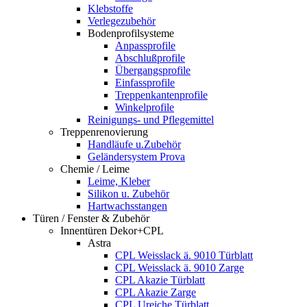
Klebstoffe
Verlegezubehör
Bodenprofilsysteme
Anpassprofile
Abschlußprofile
Übergangsprofile
Einfassprofile
Treppenkantenprofile
Winkelprofile
Reinigungs- und Pflegemittel
Treppenrenovierung
Handläufe u.Zubehör
Geländersystem Prova
Chemie / Leime
Leime, Kleber
Silikon u. Zubehör
Hartwachsstangen
Türen / Fenster & Zubehör
Innentüren Dekor+CPL
Astra
CPL Weisslack ä. 9010 Türblatt
CPL Weisslack ä. 9010 Zarge
CPL Akazie Türblatt
CPL Akazie Zarge
CPL Ureiche Türblatt