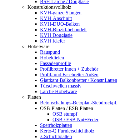
BSH Lärche / Douglasie
Konstruktionsvollholz
KVH-ganze Stangen
KVH-Anschnitt
KVH-DUO-Balken
KVH-Biozid-behandelt
KVH Douglasie
KVH Kiefer
Hobelware
Rauspund
Hobeldielen
Fassadenprofile
Profilbretter Innen + Zubehör
Profil- und Fasebretter Außen
Glattkant-Balkonbretter / Konstr.Latten
Türschwellen massiv
Lärche Hobelware
Platten
Betonschalungs-Betoplan-Siebdruckpl.
OSB-Platten / ESB-Platten
OSB stumpf
OSB / ESB Nut+Feder
Sperrholzplatten
Kerto-Q Furnierschichtholz
3-Schichtplatten