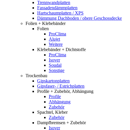
Trennwandplatten
Fassadendämmplatten
Hartschaumplatten / XPS
Dämmung Dachboden / obere Geschossdecke
Folien + Klebebänder
Folien
ProClima
Alujet
Weitere
Klebebänder + Dichtstoffe
ProClima
Isover
Soudal
Sonstige
Trockenbau
Gipskartonplatten
Gipsfaser- / Estrichplatten
Profile + Zubehör, Abhängung
Profile
Abhängung
Zubehör
Spachtel, Kleber
Zubehör
Dampfbremsen + Zubehör
Isover