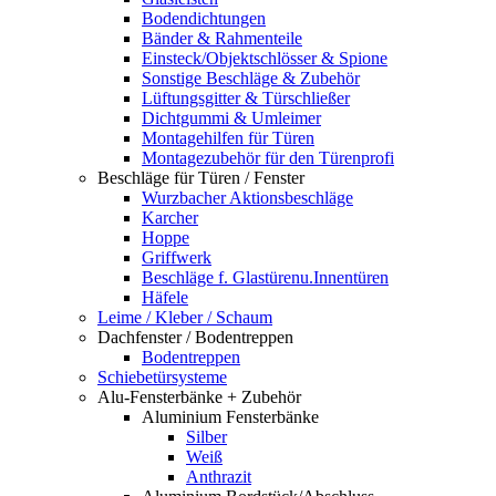
Bodendichtungen
Bänder & Rahmenteile
Einsteck/Objektschlösser & Spione
Sonstige Beschläge & Zubehör
Lüftungsgitter & Türschließer
Dichtgummi & Umleimer
Montagehilfen für Türen
Montagezubehör für den Türenprofi
Beschläge für Türen / Fenster
Wurzbacher Aktionsbeschläge
Karcher
Hoppe
Griffwerk
Beschläge f. Glastürenu.Innentüren
Häfele
Leime / Kleber / Schaum
Dachfenster / Bodentreppen
Bodentreppen
Schiebetürsysteme
Alu-Fensterbänke + Zubehör
Aluminium Fensterbänke
Silber
Weiß
Anthrazit