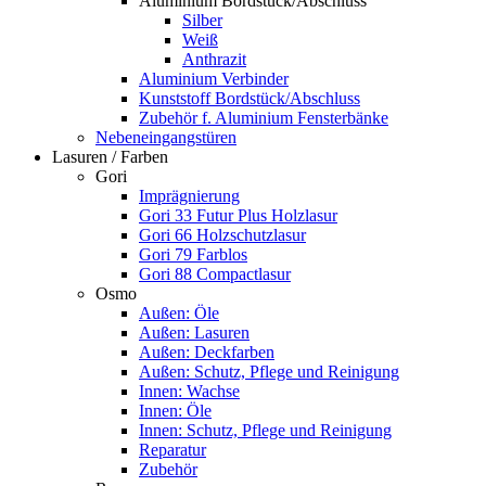
Aluminium Bordstück/Abschluss
Silber
Weiß
Anthrazit
Aluminium Verbinder
Kunststoff Bordstück/Abschluss
Zubehör f. Aluminium Fensterbänke
Nebeneingangstüren
Lasuren / Farben
Gori
Imprägnierung
Gori 33 Futur Plus Holzlasur
Gori 66 Holzschutzlasur
Gori 79 Farblos
Gori 88 Compactlasur
Osmo
Außen: Öle
Außen: Lasuren
Außen: Deckfarben
Außen: Schutz, Pflege und Reinigung
Innen: Wachse
Innen: Öle
Innen: Schutz, Pflege und Reinigung
Reparatur
Zubehör