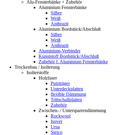
Alu-Fensterbänke + Zubehör
Aluminium Fensterbänke
Silber
Weiß
Anthrazit
Aluminium Bordstück/Abschluß
Silber
Weiß
Anthrazit
Aluminium-Verbinder
Kunststoff Bordstück/Abschluß
Zubehör f. Aluminium Fensterbänke
Trockenbau / Isolierung
Isolierstoffe
Holzfaser
Putzträger
Unterdeckplatten
flexible Dämmung
Trittschallplatten
Zubehör
Zwischen- / Untersparrendämmung
Rockwool
Isover
Ursa
Steico