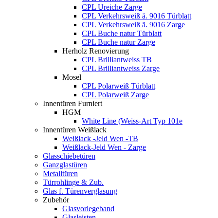
CPL Ureiche Zarge
CPL Verkehrsweiß ä. 9016 Türblatt
CPL Verkehrsweiß ä. 9016 Zarge
CPL Buche natur Türblatt
CPL Buche natur Zarge
Herholz Renovierung
CPL Brilliantweiss TB
CPL Brilliantweiss Zarge
Mosel
CPL Polarweiß Türblatt
CPL Polarweiß Zarge
Innentüren Furniert
HGM
White Line (Weiss-Art Typ 101e
Innentüren Weißlack
Weißlack -Jeld Wen -TB
Weißlack-Jeld Wen - Zarge
Glasschiebetüren
Ganzglastüren
Metalltüren
Türrohlinge & Zub.
Glas f. Türenverglasung
Zubehör
Glasvorlegeband
Glasleisten