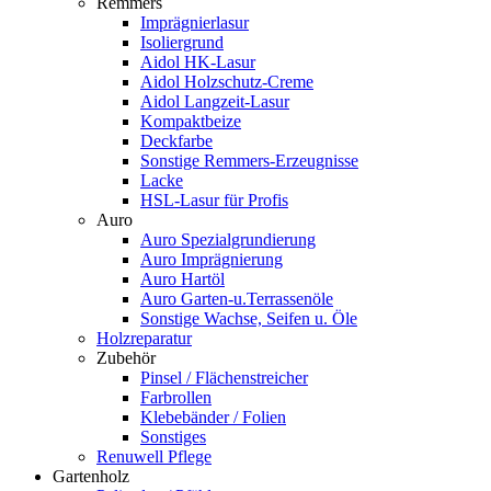
Remmers
Imprägnierlasur
Isoliergrund
Aidol HK-Lasur
Aidol Holzschutz-Creme
Aidol Langzeit-Lasur
Kompaktbeize
Deckfarbe
Sonstige Remmers-Erzeugnisse
Lacke
HSL-Lasur für Profis
Auro
Auro Spezialgrundierung
Auro Imprägnierung
Auro Hartöl
Auro Garten-u.Terrassenöle
Sonstige Wachse, Seifen u. Öle
Holzreparatur
Zubehör
Pinsel / Flächenstreicher
Farbrollen
Klebebänder / Folien
Sonstiges
Renuwell Pflege
Gartenholz