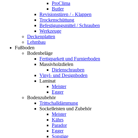
ProClima
Butler
Revisionstüren / - Klappen
Trockenschüttung
Befestigungsmittel / Schrauben
Werkzeuge
Deckenplatten
Lehmbau
Fußboden
Bodenbeläge
Fertigparkett und Furnierboden
Massivholzdielen
Dielenschrauben
Vinyl- und Designboden
Laminat
Meister
Egger
Bodenzubehör
Trittschalldämmung
Sockelleisten und Zubehör
Meister
Kährs
Parador
Egger
Sonstige