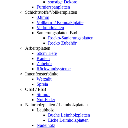
sonstige Dekore
Furnierspanplatten
Schichtstoffe/Vollkernplatten
0,8mm
Vollkern- / Kompaktplatte
Verbundplatten
Sanierungsplatten Bad
Rocko-Sanierungsplatten
Rocko Zubehör
Arbeitsplatten
60cm Tiefe
Kanten
Zubehör
Rückwandsysteme
Innenfensterbänke
Werzalit
Sprela
OSB / ESB
Stumpf
Nut-Feder
Naturholzplatten / Leimholzplatten
Laubholz
Buche Leimholzplatten
Eiche Leimholzplatten
Nadelholz