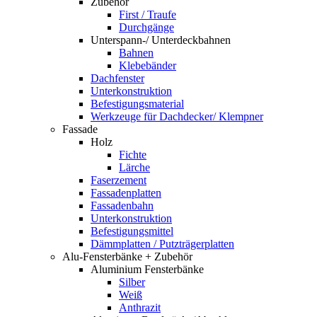
Zubehör
First / Traufe
Durchgänge
Unterspann-/ Unterdeckbahnen
Bahnen
Klebebänder
Dachfenster
Unterkonstruktion
Befestigungsmaterial
Werkzeuge für Dachdecker/ Klempner
Fassade
Holz
Fichte
Lärche
Faserzement
Fassadenplatten
Fassadenbahn
Unterkonstruktion
Befestigungsmittel
Dämmplatten / Putzträgerplatten
Alu-Fensterbänke + Zubehör
Aluminium Fensterbänke
Silber
Weiß
Anthrazit