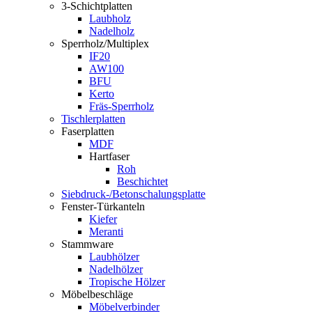
3-Schichtplatten
Laubholz
Nadelholz
Sperrholz/Multiplex
IF20
AW100
BFU
Kerto
Fräs-Sperrholz
Tischlerplatten
Faserplatten
MDF
Hartfaser
Roh
Beschichtet
Siebdruck-/Betonschalungsplatte
Fenster-Türkanteln
Kiefer
Meranti
Stammware
Laubhölzer
Nadelhölzer
Tropische Hölzer
Möbelbeschläge
Möbelverbinder