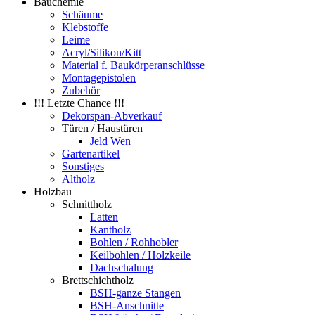
Bauchemie
Schäume
Klebstoffe
Leime
Acryl/Silikon/Kitt
Material f. Baukörperanschlüsse
Montagepistolen
Zubehör
!!! Letzte Chance !!!
Dekorspan-Abverkauf
Türen / Haustüren
Jeld Wen
Gartenartikel
Sonstiges
Altholz
Holzbau
Schnittholz
Latten
Kantholz
Bohlen / Rohhobler
Keilbohlen / Holzkeile
Dachschalung
Brettschichtholz
BSH-ganze Stangen
BSH-Anschnitte