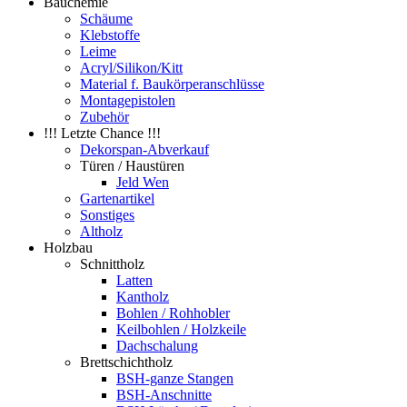
Bauchemie
Schäume
Klebstoffe
Leime
Acryl/Silikon/Kitt
Material f. Baukörperanschlüsse
Montagepistolen
Zubehör
!!! Letzte Chance !!!
Dekorspan-Abverkauf
Türen / Haustüren
Jeld Wen
Gartenartikel
Sonstiges
Altholz
Holzbau
Schnittholz
Latten
Kantholz
Bohlen / Rohhobler
Keilbohlen / Holzkeile
Dachschalung
Brettschichtholz
BSH-ganze Stangen
BSH-Anschnitte