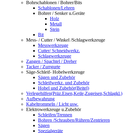
Bohrschablonen / Bohrer/Bits
Schablonen/Lehren
Bohrer / Senker u.Geräte
Holz
Metall
Stein
Bit
Mess- / Cutter / Winkel /Schlagwerkzeuge
Messwerkzeuge
Cutter/ Schneidwerkz.
Schlagwerkzeuge
Zangen / Spachtel / Dreher
Tacker / Zurrgurte
Säge-Schleif- Hobelwerkzeuge
Sägen und Zubehör
Schleifwerkz. und Zubehör
Hobel und Zubehör(Beitel)
Verlegehilfen(Präz.Eisen,Keile,Zugeisen,Schlagkl.)
Aufbewahrung
Kabeltrommeln / Licht usw.
Elektrowerkzeuge u.Zubehör
Schleifen/Trennen
Bohren /Schrauben/Rühren/Zentrieren
Sägen
Spezialgeräte