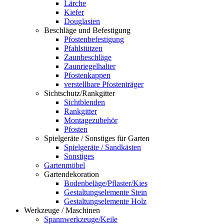
Lärche
Kiefer
Douglasien
Beschläge und Befestigung
Pfostenbefestigung
Pfahlstützen
Zaunbeschläge
Zaunriegelhalter
Pfostenkappen
verstellbare Pfostenträger
Sichtschutz/Rankgitter
Sichtblenden
Rankgitter
Montagezubehör
Pfosten
Spielgeräte / Sonstiges für Garten
Spielgeräte / Sandkästen
Sonstiges
Gartenmöbel
Gartendekoration
Bodenbeläge/Pflaster/Kies
Gestaltungselemente Stein
Gestaltungselemente Holz
Werkzeuge / Maschinen
Spannwerkzeuge/Keile