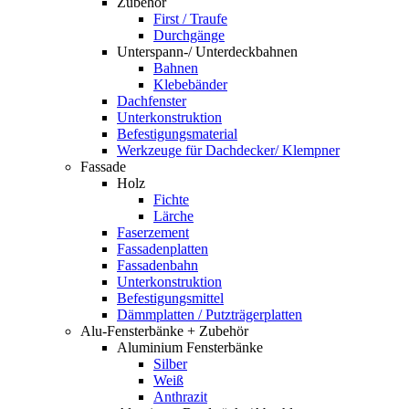
Zubehör
First / Traufe
Durchgänge
Unterspann-/ Unterdeckbahnen
Bahnen
Klebebänder
Dachfenster
Unterkonstruktion
Befestigungsmaterial
Werkzeuge für Dachdecker/ Klempner
Fassade
Holz
Fichte
Lärche
Faserzement
Fassadenplatten
Fassadenbahn
Unterkonstruktion
Befestigungsmittel
Dämmplatten / Putzträgerplatten
Alu-Fensterbänke + Zubehör
Aluminium Fensterbänke
Silber
Weiß
Anthrazit