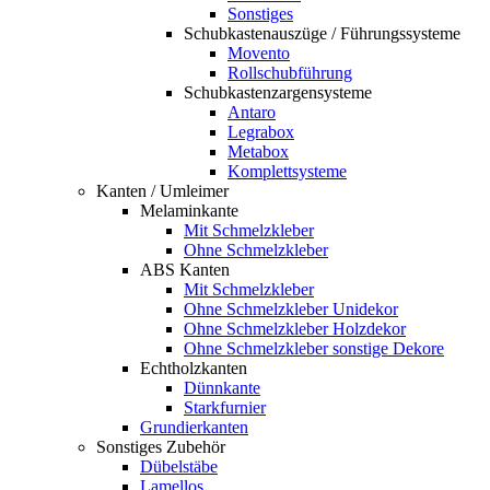
Sonstiges
Schubkastenauszüge / Führungssysteme
Movento
Rollschubführung
Schubkastenzargensysteme
Antaro
Legrabox
Metabox
Komplettsysteme
Kanten / Umleimer
Melaminkante
Mit Schmelzkleber
Ohne Schmelzkleber
ABS Kanten
Mit Schmelzkleber
Ohne Schmelzkleber Unidekor
Ohne Schmelzkleber Holzdekor
Ohne Schmelzkleber sonstige Dekore
Echtholzkanten
Dünnkante
Starkfurnier
Grundierkanten
Sonstiges Zubehör
Dübelstäbe
Lamellos