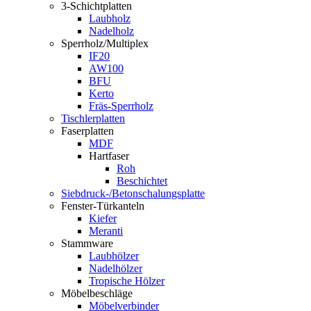
3-Schichtplatten
Laubholz
Nadelholz
Sperrholz/Multiplex
IF20
AW100
BFU
Kerto
Fräs-Sperrholz
Tischlerplatten
Faserplatten
MDF
Hartfaser
Roh
Beschichtet
Siebdruck-/Betonschalungsplatte
Fenster-Türkanteln
Kiefer
Meranti
Stammware
Laubhölzer
Nadelhölzer
Tropische Hölzer
Möbelbeschläge
Möbelverbinder