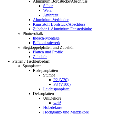
Aluminum Bordstücke/Abschluss
Silber
Weiß
Anthrazit
Aluminium-Verbinder
Kunststoff Bordstück/Abschluss
Zubehör f. Aluminium Fensterbänke
Photovoltaik
Indach-Montage
Balkonkraftwerk
Stegdoppelplatten und Zubehör
Platten und Profile
Zubehör
Platten / Tischlerbedarf
Spanplatten
Rohspanplatten
Stumpf
P2 (V20)
P3 (V100)
Leichtspanplatte
Dekorplatten
UniDekore
weiß
Holzdekore
Hochglanz- und Mattdekore