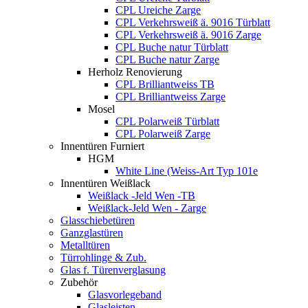
CPL Ureiche Zarge
CPL Verkehrsweiß ä. 9016 Türblatt
CPL Verkehrsweiß ä. 9016 Zarge
CPL Buche natur Türblatt
CPL Buche natur Zarge
Herholz Renovierung
CPL Brilliantweiss TB
CPL Brilliantweiss Zarge
Mosel
CPL Polarweiß Türblatt
CPL Polarweiß Zarge
Innentüren Furniert
HGM
White Line (Weiss-Art Typ 101e
Innentüren Weißlack
Weißlack -Jeld Wen -TB
Weißlack-Jeld Wen - Zarge
Glasschiebetüren
Ganzglastüren
Metalltüren
Türrohlinge & Zub.
Glas f. Türenverglasung
Zubehör
Glasvorlegeband
Glasleisten