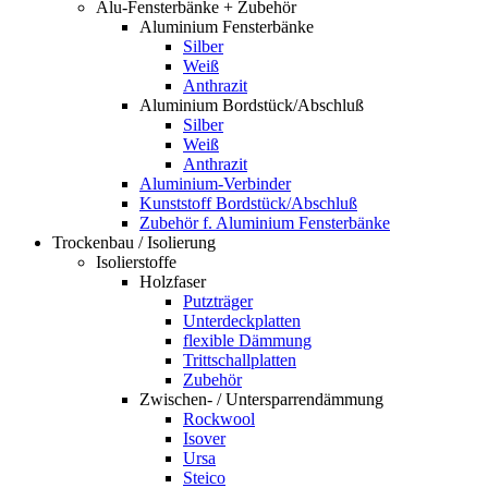
Alu-Fensterbänke + Zubehör
Aluminium Fensterbänke
Silber
Weiß
Anthrazit
Aluminium Bordstück/Abschluß
Silber
Weiß
Anthrazit
Aluminium-Verbinder
Kunststoff Bordstück/Abschluß
Zubehör f. Aluminium Fensterbänke
Trockenbau / Isolierung
Isolierstoffe
Holzfaser
Putzträger
Unterdeckplatten
flexible Dämmung
Trittschallplatten
Zubehör
Zwischen- / Untersparrendämmung
Rockwool
Isover
Ursa
Steico