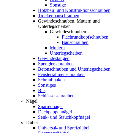
Sonstige
Holzbau- und Konstruktionsschrauben
Trockenbauschrauben
Gewindeschrauben, Muttern und
Unterlegscheiben
Gewindeschrauben
Flachrundkopfschrauben
Bauschrauben
Muttern
Unterlegscheiben
Gewindestangen
Spenglerschrauben
Betonschrauben und Unterlegscheiben
Fensterrahmenschrauben
Schraubhaken
Sonstiges
Bits
Schlüsselschrauben
Nägel
Sparrennägel
Dachpappennägel
Senk- und Stauchkopfnägel
Dübel
Universal- und Spreizdübel