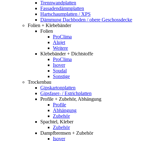
Trennwandplatten
Fassadendämmplatten
Hartschaumplatten / XPS
Dämmung Dachboden / obere Geschossdecke
Folien + Klebebänder
Folien
ProClima
Alujet
Weitere
Klebebänder + Dichtstoffe
ProClima
Isover
Soudal
Sonstige
Trockenbau
Gipskartonplatten
Gipsfaser- / Estrichplatten
Profile + Zubehör, Abhängung
Profile
Abhängung
Zubehör
Spachtel, Kleber
Zubehör
Dampfbremsen + Zubehör
Isover