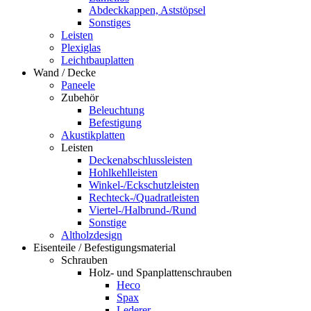
Abdeckkappen, Aststöpsel
Sonstiges
Leisten
Plexiglas
Leichtbauplatten
Wand / Decke
Paneele
Zubehör
Beleuchtung
Befestigung
Akustikplatten
Leisten
Deckenabschlussleisten
Hohlkehlleisten
Winkel-/Eckschutzleisten
Rechteck-/Quadratleisten
Viertel-/Halbrund-/Rund
Sonstige
Altholzdesign
Eisenteile / Befestigungsmaterial
Schrauben
Holz- und Spanplattenschrauben
Heco
Spax
Lederer