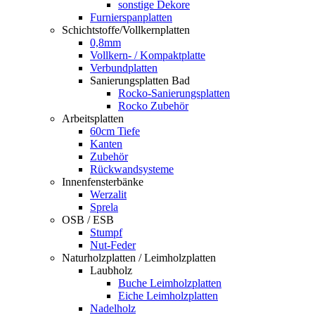
sonstige Dekore
Furnierspanplatten
Schichtstoffe/Vollkernplatten
0,8mm
Vollkern- / Kompaktplatte
Verbundplatten
Sanierungsplatten Bad
Rocko-Sanierungsplatten
Rocko Zubehör
Arbeitsplatten
60cm Tiefe
Kanten
Zubehör
Rückwandsysteme
Innenfensterbänke
Werzalit
Sprela
OSB / ESB
Stumpf
Nut-Feder
Naturholzplatten / Leimholzplatten
Laubholz
Buche Leimholzplatten
Eiche Leimholzplatten
Nadelholz