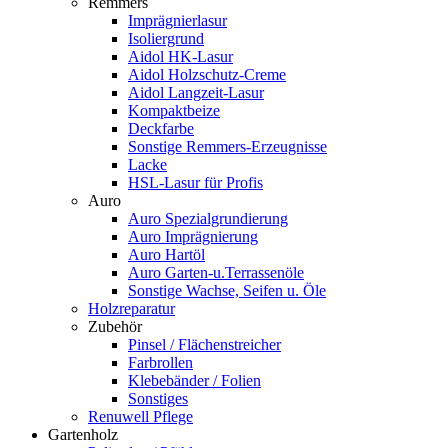
Remmers
Imprägnierlasur
Isoliergrund
Aidol HK-Lasur
Aidol Holzschutz-Creme
Aidol Langzeit-Lasur
Kompaktbeize
Deckfarbe
Sonstige Remmers-Erzeugnisse
Lacke
HSL-Lasur für Profis
Auro
Auro Spezialgrundierung
Auro Imprägnierung
Auro Hartöl
Auro Garten-u.Terrassenöle
Sonstige Wachse, Seifen u. Öle
Holzreparatur
Zubehör
Pinsel / Flächenstreicher
Farbrollen
Klebebänder / Folien
Sonstiges
Renuwell Pflege
Gartenholz