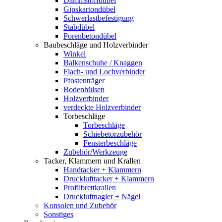
Dämmstoffdübel
Gipskartondübel
Schwerlastbefestigung
Stabdübel
Porenbetondübel
Baubeschläge und Holzverbinder
Winkel
Balkenschuhe / Knaggen
Flach- und Lochverbinder
Pfostenträger
Bodenhülsen
Holzverbinder
verdeckte Holzverbinder
Torbeschläge
Torbeschläge
Schiebetorzubehör
Fensterbeschläge
Zubehör/Werkzeuge
Tacker, Klammern und Krallen
Handtacker + Klammern
Drucklufttacker + Klammern
Profilbrettkrallen
Druckluftnagler + Nägel
Konsolen und Zubehör
Sonstiges