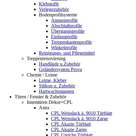
Klebstoffe
Verlegezubehör
Bodenprofilsysteme
Anpassprofile
Abschlußprofile
Übergangsprofile
Einfassprofile
Treppenkantenprofile
Winkelprofile
Reinigungs- und Pflegemittel
Treppenrenovierung
Handläufe u.Zubehör
Geländersystem Prova
Chemie / Leime
Leime, Kleber
Silikon u. Zubehör
Hartwachsstangen
Türen / Fenster & Zubehör
Innentüren Dekor+CPL
Astra
CPL Weisslack ä. 9010 Türblatt
CPL Weisslack ä. 9010 Zarge
CPL Akazie Türblatt
CPL Akazie Zarge
CPL Ureiche Türblatt