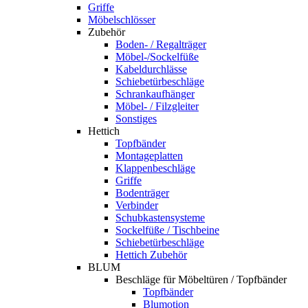
Griffe
Möbelschlösser
Zubehör
Boden- / Regalträger
Möbel-/Sockelfüße
Kabeldurchlässe
Schiebetürbeschläge
Schrankaufhänger
Möbel- / Filzgleiter
Sonstiges
Hettich
Topfbänder
Montageplatten
Klappenbeschläge
Griffe
Bodenträger
Verbinder
Schubkastensysteme
Sockelfüße / Tischbeine
Schiebetürbeschläge
Hettich Zubehör
BLUM
Beschläge für Möbeltüren / Topfbänder
Topfbänder
Blumotion