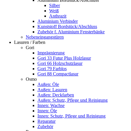
Aluminium Bordstück/Abschluss
Silber
Weiß
Anthrazit
Aluminium Verbinder
Kunststoff Bordstück/Abschluss
Zubehör f. Aluminium Fensterbänke
Nebeneingangstüren
Lasuren / Farben
Gori
Imprägnierung
Gori 33 Futur Plus Holzlasur
Gori 66 Holzschutzlasur
Gori 79 Farblos
Gori 88 Compactlasur
Osmo
Außen: Öle
Außen: Lasuren
Außen: Deckfarben
Außen: Schutz, Pflege und Reinigung
Innen: Wachse
Innen: Öle
Innen: Schutz, Pflege und Reinigung
Reparatur
Zubehör