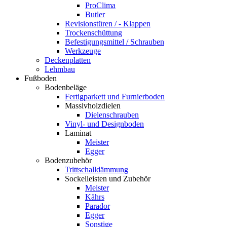
ProClima
Butler
Revisionstüren / - Klappen
Trockenschüttung
Befestigungsmittel / Schrauben
Werkzeuge
Deckenplatten
Lehmbau
Fußboden
Bodenbeläge
Fertigparkett und Furnierboden
Massivholzdielen
Dielenschrauben
Vinyl- und Designboden
Laminat
Meister
Egger
Bodenzubehör
Trittschalldämmung
Sockelleisten und Zubehör
Meister
Kährs
Parador
Egger
Sonstige