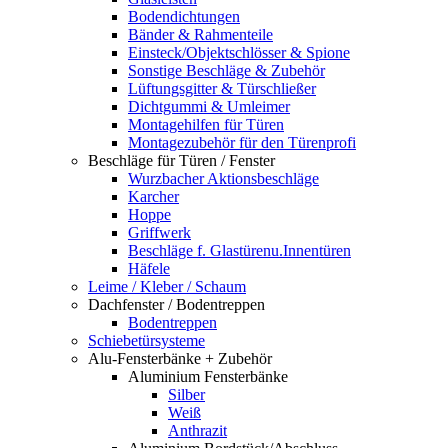
Bodendichtungen
Bänder & Rahmenteile
Einsteck/Objektschlösser & Spione
Sonstige Beschläge & Zubehör
Lüftungsgitter & Türschließer
Dichtgummi & Umleimer
Montagehilfen für Türen
Montagezubehör für den Türenprofi
Beschläge für Türen / Fenster
Wurzbacher Aktionsbeschläge
Karcher
Hoppe
Griffwerk
Beschläge f. Glastürenu.Innentüren
Häfele
Leime / Kleber / Schaum
Dachfenster / Bodentreppen
Bodentreppen
Schiebetürsysteme
Alu-Fensterbänke + Zubehör
Aluminium Fensterbänke
Silber
Weiß
Anthrazit