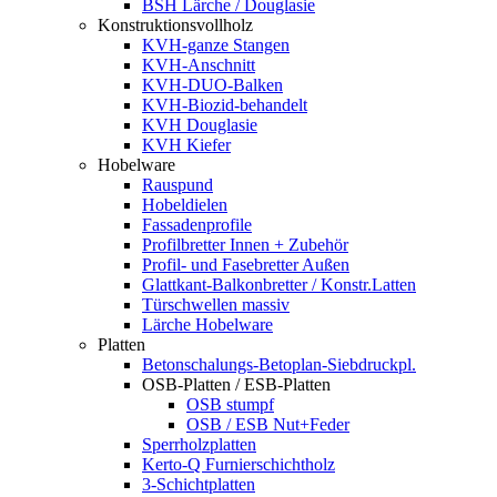
BSH Lärche / Douglasie
Konstruktionsvollholz
KVH-ganze Stangen
KVH-Anschnitt
KVH-DUO-Balken
KVH-Biozid-behandelt
KVH Douglasie
KVH Kiefer
Hobelware
Rauspund
Hobeldielen
Fassadenprofile
Profilbretter Innen + Zubehör
Profil- und Fasebretter Außen
Glattkant-Balkonbretter / Konstr.Latten
Türschwellen massiv
Lärche Hobelware
Platten
Betonschalungs-Betoplan-Siebdruckpl.
OSB-Platten / ESB-Platten
OSB stumpf
OSB / ESB Nut+Feder
Sperrholzplatten
Kerto-Q Furnierschichtholz
3-Schichtplatten