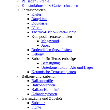
Palisaden / Pfähle
Konstruktionsholz/ Gartenschwellen
Terrassendielen
Kiefer
Bangkirai
Douglasie
Lärche
Thermo-Esche-Kiefer-Fichte
Komposit-Terrassendielen
Megawood
Apex
Bodendielen Spezialitäten
Kebony
Zubehör für Terrassenbeläge
Befestigung
Unterkonstruktion Alu und Lager
Keramische Terrassenplatten
Balkone und Zubehör
Balkonprofile
Balkonblenden
Balkon-Handläufe
Geländerpfosten
Gartenzäune und Zubehör
Zubehör
Fichte