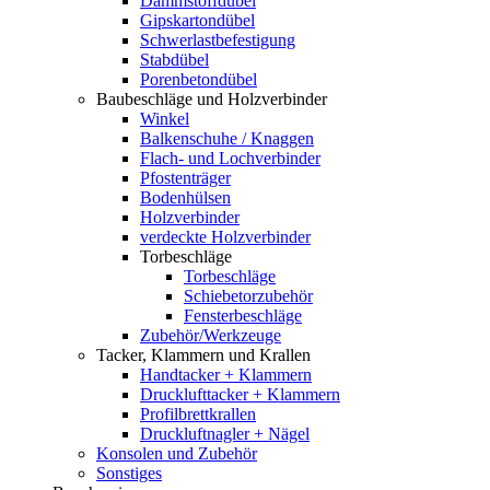
Dämmstoffdübel
Gipskartondübel
Schwerlastbefestigung
Stabdübel
Porenbetondübel
Baubeschläge und Holzverbinder
Winkel
Balkenschuhe / Knaggen
Flach- und Lochverbinder
Pfostenträger
Bodenhülsen
Holzverbinder
verdeckte Holzverbinder
Torbeschläge
Torbeschläge
Schiebetorzubehör
Fensterbeschläge
Zubehör/Werkzeuge
Tacker, Klammern und Krallen
Handtacker + Klammern
Drucklufttacker + Klammern
Profilbrettkrallen
Druckluftnagler + Nägel
Konsolen und Zubehör
Sonstiges