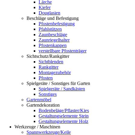
Lärche
Kiefer
Douglasien
Beschläge und Befestigung
Pfostenbefestigung
Pfahlstützen
Zaunbeschläge
Zaunriegelhalter
Pfostenkappen
verstellbare Pfostenträger
Sichtschutz/Rankgitter
Sichtblenden
Rankgitter
Montagezubehör
Pfosten
Spielgeräte / Sonstiges für Garten
Spielgeräte / Sandkästen
Sonstiges
Gartenmöbel
Gartendekoration
Bodenbeläge/Pflaster/Kies
Gestaltungselemente Stein
Gestaltungselemente Holz
Werkzeuge / Maschinen
Spannwerkzeuge/Keile