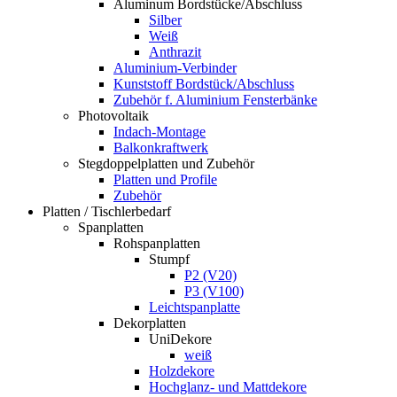
Aluminum Bordstücke/Abschluss
Silber
Weiß
Anthrazit
Aluminium-Verbinder
Kunststoff Bordstück/Abschluss
Zubehör f. Aluminium Fensterbänke
Photovoltaik
Indach-Montage
Balkonkraftwerk
Stegdoppelplatten und Zubehör
Platten und Profile
Zubehör
Platten / Tischlerbedarf
Spanplatten
Rohspanplatten
Stumpf
P2 (V20)
P3 (V100)
Leichtspanplatte
Dekorplatten
UniDekore
weiß
Holzdekore
Hochglanz- und Mattdekore