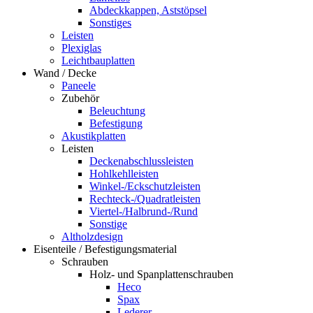
Abdeckkappen, Aststöpsel
Sonstiges
Leisten
Plexiglas
Leichtbauplatten
Wand / Decke
Paneele
Zubehör
Beleuchtung
Befestigung
Akustikplatten
Leisten
Deckenabschlussleisten
Hohlkehlleisten
Winkel-/Eckschutzleisten
Rechteck-/Quadratleisten
Viertel-/Halbrund-/Rund
Sonstige
Altholzdesign
Eisenteile / Befestigungsmaterial
Schrauben
Holz- und Spanplattenschrauben
Heco
Spax
Lederer