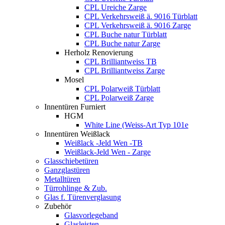
CPL Ureiche Zarge
CPL Verkehrsweiß ä. 9016 Türblatt
CPL Verkehrsweiß ä. 9016 Zarge
CPL Buche natur Türblatt
CPL Buche natur Zarge
Herholz Renovierung
CPL Brilliantweiss TB
CPL Brilliantweiss Zarge
Mosel
CPL Polarweiß Türblatt
CPL Polarweiß Zarge
Innentüren Furniert
HGM
White Line (Weiss-Art Typ 101e
Innentüren Weißlack
Weißlack -Jeld Wen -TB
Weißlack-Jeld Wen - Zarge
Glasschiebetüren
Ganzglastüren
Metalltüren
Türrohlinge & Zub.
Glas f. Türenverglasung
Zubehör
Glasvorlegeband
Glasleisten