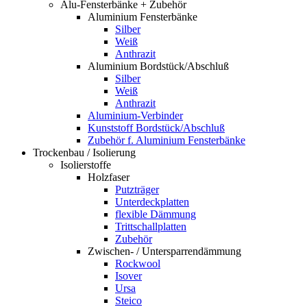
Alu-Fensterbänke + Zubehör
Aluminium Fensterbänke
Silber
Weiß
Anthrazit
Aluminium Bordstück/Abschluß
Silber
Weiß
Anthrazit
Aluminium-Verbinder
Kunststoff Bordstück/Abschluß
Zubehör f. Aluminium Fensterbänke
Trockenbau / Isolierung
Isolierstoffe
Holzfaser
Putzträger
Unterdeckplatten
flexible Dämmung
Trittschallplatten
Zubehör
Zwischen- / Untersparrendämmung
Rockwool
Isover
Ursa
Steico