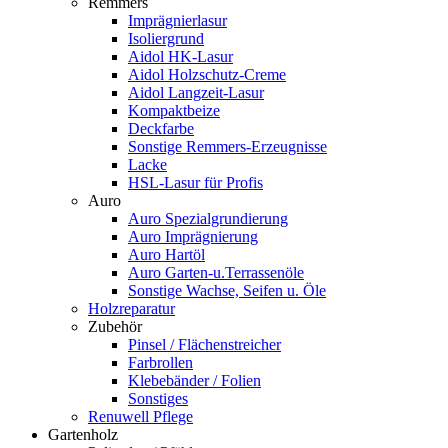
Remmers
Imprägnierlasur
Isoliergrund
Aidol HK-Lasur
Aidol Holzschutz-Creme
Aidol Langzeit-Lasur
Kompaktbeize
Deckfarbe
Sonstige Remmers-Erzeugnisse
Lacke
HSL-Lasur für Profis
Auro
Auro Spezialgrundierung
Auro Imprägnierung
Auro Hartöl
Auro Garten-u.Terrassenöle
Sonstige Wachse, Seifen u. Öle
Holzreparatur
Zubehör
Pinsel / Flächenstreicher
Farbrollen
Klebebänder / Folien
Sonstiges
Renuwell Pflege
Gartenholz