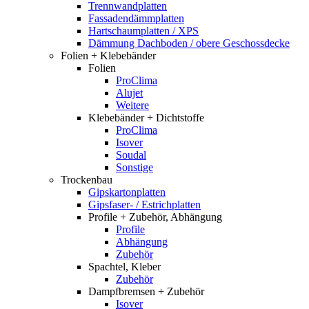
Trennwandplatten
Fassadendämmplatten
Hartschaumplatten / XPS
Dämmung Dachboden / obere Geschossdecke
Folien + Klebebänder
Folien
ProClima
Alujet
Weitere
Klebebänder + Dichtstoffe
ProClima
Isover
Soudal
Sonstige
Trockenbau
Gipskartonplatten
Gipsfaser- / Estrichplatten
Profile + Zubehör, Abhängung
Profile
Abhängung
Zubehör
Spachtel, Kleber
Zubehör
Dampfbremsen + Zubehör
Isover