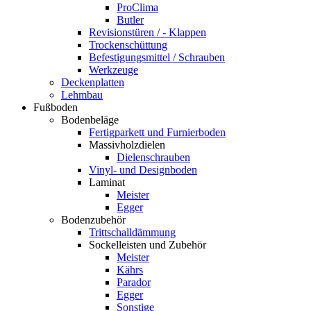
ProClima
Butler
Revisionstüren / - Klappen
Trockenschüttung
Befestigungsmittel / Schrauben
Werkzeuge
Deckenplatten
Lehmbau
Fußboden
Bodenbeläge
Fertigparkett und Furnierboden
Massivholzdielen
Dielenschrauben
Vinyl- und Designboden
Laminat
Meister
Egger
Bodenzubehör
Trittschalldämmung
Sockelleisten und Zubehör
Meister
Kährs
Parador
Egger
Sonstige