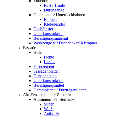
Zubehör
First / Traufe
Durchgänge
Unterspann-/ Unterdeckbahnen
Bahnen
Klebebänder
Dachfenster
Unterkonstruktion
Befestigungsmaterial
Werkzeuge für Dachdecker/ Klempner
Fassade
Holz
Fichte
Lärche
Faserzement
Fassadenplatten
Fassadenbahn
Unterkonstruktion
Befestigungsmittel
Dämmplatten / Putzträgerplatten
Alu-Fensterbänke + Zubehör
Aluminium Fensterbänke
Silber
Weiß
Anthrazit