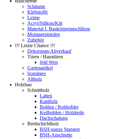
Bauchemie
Schäume
Klebstoffe
Leime
Acryl/Silikon/Kitt
Material f. Baukörperanschlüsse
Montagepistolen
Zubehör
!!! Letzte Chance !!!
Dekorspan-Abverkauf
Türen / Haustüren
Jeld Wen
Gartenartikel
Sonstiges
Altholz
Holzbau
Schnittholz
Latten
Kantholz
Bohlen / Rohhobler
Keilbohlen / Holzkeile
Dachschalung
Brettschichtholz
BSH-ganze Stangen
BSH-Anschnitte