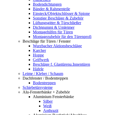
Bodendichtungen
Bänder & Rahmenteile
Einsteck/Objektschlösser & Spione
Sonstige Beschläge & Zubehör
Lüftungsgitter & Türschließer
Dichtgummi & Umleimer
Montagehilfen für Türen
Montagezubehör für den Türenprofi
Beschläge für Türen / Fenster
Wurzbacher Aktionsbeschläge
Karcher
Hoppe
Griffwerk
Beschläge f. Glastürenu.Innentüren
Häfele
Leime / Kleber / Schaum
Dachfenster / Bodentreppen
Bodentreppen
Schiebetürsysteme
Alu-Fensterbänke + Zubehör
Aluminium Fensterbänke
Silber
Weiß
Anthrazit