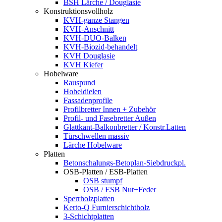
BSH Lärche / Douglasie
Konstruktionsvollholz
KVH-ganze Stangen
KVH-Anschnitt
KVH-DUO-Balken
KVH-Biozid-behandelt
KVH Douglasie
KVH Kiefer
Hobelware
Rauspund
Hobeldielen
Fassadenprofile
Profilbretter Innen + Zubehör
Profil- und Fasebretter Außen
Glattkant-Balkonbretter / Konstr.Latten
Türschwellen massiv
Lärche Hobelware
Platten
Betonschalungs-Betoplan-Siebdruckpl.
OSB-Platten / ESB-Platten
OSB stumpf
OSB / ESB Nut+Feder
Sperrholzplatten
Kerto-Q Furnierschichtholz
3-Schichtplatten