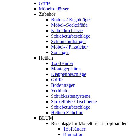
Griffe
Möbelschlösser
Zubehör
Boden- / Regalträger
Möbel-/Sockelfüße
Kabeldurchlässe
Schiebetürbeschläge
Schrankaufhänger
Möbel- / Filzgleiter
Sonstiges
Hettich
Topfbänder
Montageplatten
Klappenbeschläge
Griffe
Bodenträger
Verbinder
Schubkastensysteme
Sockelfüße / Tischbeine
Schiebetürbeschläge
Hettich Zubehör
BLUM
Beschläge für Möbeltüren / Topfbänder
Topfbänder
Blumotion