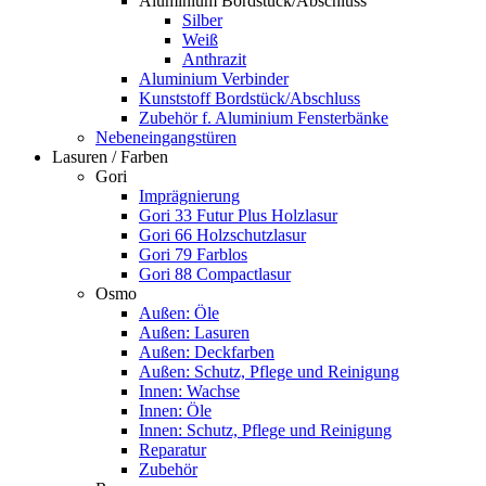
Aluminium Bordstück/Abschluss
Silber
Weiß
Anthrazit
Aluminium Verbinder
Kunststoff Bordstück/Abschluss
Zubehör f. Aluminium Fensterbänke
Nebeneingangstüren
Lasuren / Farben
Gori
Imprägnierung
Gori 33 Futur Plus Holzlasur
Gori 66 Holzschutzlasur
Gori 79 Farblos
Gori 88 Compactlasur
Osmo
Außen: Öle
Außen: Lasuren
Außen: Deckfarben
Außen: Schutz, Pflege und Reinigung
Innen: Wachse
Innen: Öle
Innen: Schutz, Pflege und Reinigung
Reparatur
Zubehör