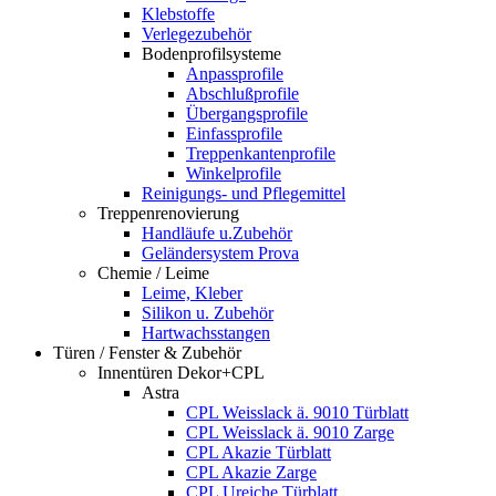
Klebstoffe
Verlegezubehör
Bodenprofilsysteme
Anpassprofile
Abschlußprofile
Übergangsprofile
Einfassprofile
Treppenkantenprofile
Winkelprofile
Reinigungs- und Pflegemittel
Treppenrenovierung
Handläufe u.Zubehör
Geländersystem Prova
Chemie / Leime
Leime, Kleber
Silikon u. Zubehör
Hartwachsstangen
Türen / Fenster & Zubehör
Innentüren Dekor+CPL
Astra
CPL Weisslack ä. 9010 Türblatt
CPL Weisslack ä. 9010 Zarge
CPL Akazie Türblatt
CPL Akazie Zarge
CPL Ureiche Türblatt