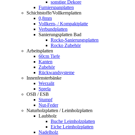
sonstige Dekore
Furnierspanplatten
Schichtstoffe/Vollkernplatten
0,8mm
Vollkern- / Kompaktplatte
Verbundplatten
Sanierungsplatten Bad
Rocko-Sanierungsplatten
Rocko Zubehör
Arbeitsplatten
60cm Tiefe
Kanten
Zubehör
Rückwandsysteme
Innenfensterbänke
Werzalit
Sprela
OSB / ESB
Stumpf
Nut-Feder
Naturholzplatten / Leimholzplatten
Laubholz
Buche Leimholzplatten
Eiche Leimholzplatten
Nadelholz