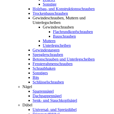
Sonstige
Holzbau- und Konstruktionsschrauben
Trockenbauschrauben
Gewindeschrauben, Muttern und
Unterlegscheiben
Gewindeschrauben
Flachrundkopfschrauben
Bauschrauben
Muttern
Unterlegscheiben
Gewindestangen
Spenglerschrauben
Betonschrauben und Unterlegscheiben
Fensterrahmenschrauben
Schraubhaken
Sonstiges
Bits
Schlüsselschrauben
Nägel
Sparrennägel
Dachpappennägel
Senk- und Stauchkopfnägel
Dübel
Universal- und Spreizdübel