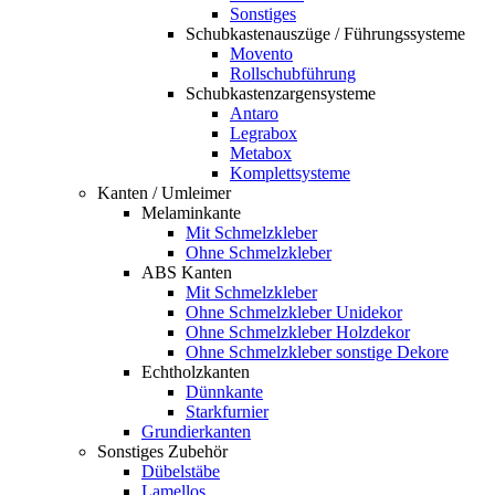
Sonstiges
Schubkastenauszüge / Führungssysteme
Movento
Rollschubführung
Schubkastenzargensysteme
Antaro
Legrabox
Metabox
Komplettsysteme
Kanten / Umleimer
Melaminkante
Mit Schmelzkleber
Ohne Schmelzkleber
ABS Kanten
Mit Schmelzkleber
Ohne Schmelzkleber Unidekor
Ohne Schmelzkleber Holzdekor
Ohne Schmelzkleber sonstige Dekore
Echtholzkanten
Dünnkante
Starkfurnier
Grundierkanten
Sonstiges Zubehör
Dübelstäbe
Lamellos