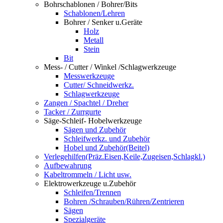
Bohrschablonen / Bohrer/Bits
Schablonen/Lehren
Bohrer / Senker u.Geräte
Holz
Metall
Stein
Bit
Mess- / Cutter / Winkel /Schlagwerkzeuge
Messwerkzeuge
Cutter/ Schneidwerkz.
Schlagwerkzeuge
Zangen / Spachtel / Dreher
Tacker / Zurrgurte
Säge-Schleif- Hobelwerkzeuge
Sägen und Zubehör
Schleifwerkz. und Zubehör
Hobel und Zubehör(Beitel)
Verlegehilfen(Präz.Eisen,Keile,Zugeisen,Schlagkl.)
Aufbewahrung
Kabeltrommeln / Licht usw.
Elektrowerkzeuge u.Zubehör
Schleifen/Trennen
Bohren /Schrauben/Rühren/Zentrieren
Sägen
Spezialgeräte