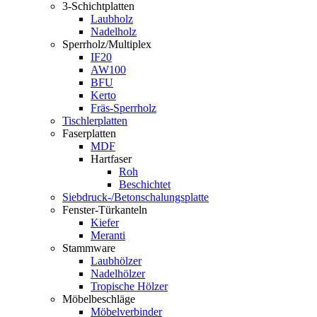
3-Schichtplatten
Laubholz
Nadelholz
Sperrholz/Multiplex
IF20
AW100
BFU
Kerto
Fräs-Sperrholz
Tischlerplatten
Faserplatten
MDF
Hartfaser
Roh
Beschichtet
Siebdruck-/Betonschalungsplatte
Fenster-Türkanteln
Kiefer
Meranti
Stammware
Laubhölzer
Nadelhölzer
Tropische Hölzer
Möbelbeschläge
Möbelverbinder