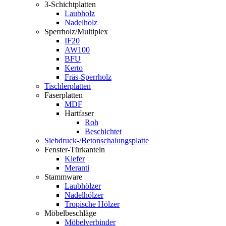
3-Schichtplatten
Laubholz
Nadelholz
Sperrholz/Multiplex
IF20
AW100
BFU
Kerto
Fräs-Sperrholz
Tischlerplatten
Faserplatten
MDF
Hartfaser
Roh
Beschichtet
Siebdruck-/Betonschalungsplatte
Fenster-Türkanteln
Kiefer
Meranti
Stammware
Laubhölzer
Nadelhölzer
Tropische Hölzer
Möbelbeschläge
Möbelverbinder