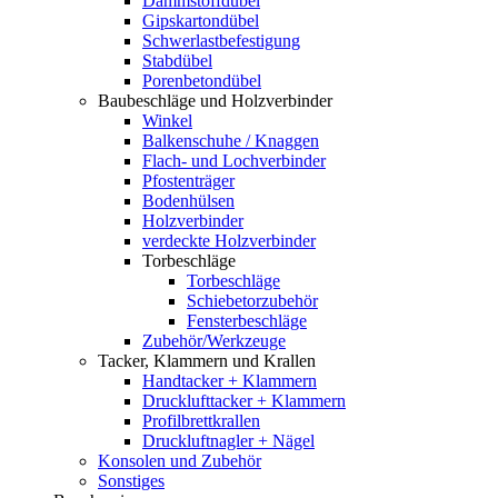
Dämmstoffdübel
Gipskartondübel
Schwerlastbefestigung
Stabdübel
Porenbetondübel
Baubeschläge und Holzverbinder
Winkel
Balkenschuhe / Knaggen
Flach- und Lochverbinder
Pfostenträger
Bodenhülsen
Holzverbinder
verdeckte Holzverbinder
Torbeschläge
Torbeschläge
Schiebetorzubehör
Fensterbeschläge
Zubehör/Werkzeuge
Tacker, Klammern und Krallen
Handtacker + Klammern
Drucklufttacker + Klammern
Profilbrettkrallen
Druckluftnagler + Nägel
Konsolen und Zubehör
Sonstiges