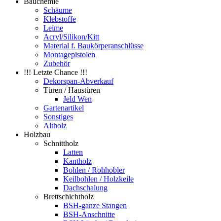
Bauchemie
Schäume
Klebstoffe
Leime
Acryl/Silikon/Kitt
Material f. Baukörperanschlüsse
Montagepistolen
Zubehör
!!! Letzte Chance !!!
Dekorspan-Abverkauf
Türen / Haustüren
Jeld Wen
Gartenartikel
Sonstiges
Altholz
Holzbau
Schnittholz
Latten
Kantholz
Bohlen / Rohhobler
Keilbohlen / Holzkeile
Dachschalung
Brettschichtholz
BSH-ganze Stangen
BSH-Anschnitte