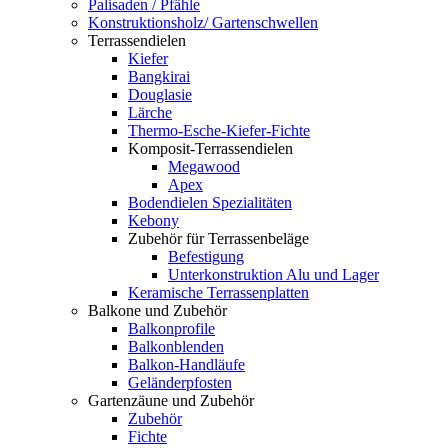
Palisaden / Pfähle
Konstruktionsholz/ Gartenschwellen
Terrassendielen
Kiefer
Bangkirai
Douglasie
Lärche
Thermo-Esche-Kiefer-Fichte
Komposit-Terrassendielen
Megawood
Apex
Bodendielen Spezialitäten
Kebony
Zubehör für Terrassenbeläge
Befestigung
Unterkonstruktion Alu und Lager
Keramische Terrassenplatten
Balkone und Zubehör
Balkonprofile
Balkonblenden
Balkon-Handläufe
Geländerpfosten
Gartenzäune und Zubehör
Zubehör
Fichte