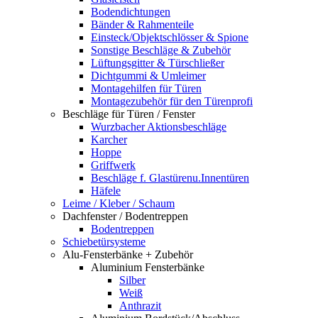
Bodendichtungen
Bänder & Rahmenteile
Einsteck/Objektschlösser & Spione
Sonstige Beschläge & Zubehör
Lüftungsgitter & Türschließer
Dichtgummi & Umleimer
Montagehilfen für Türen
Montagezubehör für den Türenprofi
Beschläge für Türen / Fenster
Wurzbacher Aktionsbeschläge
Karcher
Hoppe
Griffwerk
Beschläge f. Glastürenu.Innentüren
Häfele
Leime / Kleber / Schaum
Dachfenster / Bodentreppen
Bodentreppen
Schiebetürsysteme
Alu-Fensterbänke + Zubehör
Aluminium Fensterbänke
Silber
Weiß
Anthrazit