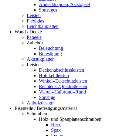
Abdeckkappen, Aststöpsel
Sonstiges
Leisten
Plexiglas
Leichtbauplatten
Wand / Decke
Paneele
Zubehör
Beleuchtung
Befestigung
Akustikplatten
Leisten
Deckenabschlussleisten
Hohlkehlleisten
Winkel-/Eckschutzleisten
Rechteck-/Quadratleisten
Viertel-/Halbrund-/Rund
Sonstige
Altholzdesign
Eisenteile / Befestigungsmaterial
Schrauben
Holz- und Spanplattenschrauben
Heco
Spax
Lederer