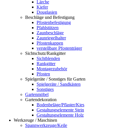
Lärche
Kiefer
Douglasien
Beschläge und Befestigung
Pfostenbefestigung
Pfahlstützen
Zaunbeschläge
Zaunriegelhalter
Pfostenkappen
verstellbare Pfostenträger
Sichtschutz/Rankgitter
Sichtblenden
Rankgitter
Montagezubehör
Pfosten
Spielgeräte / Sonstiges für Garten
Spielgeräte / Sandkästen
Sonstiges
Gartenmöbel
Gartendekoration
Bodenbeläge/Pflaster/Kies
Gestaltungselemente Stein
Gestaltungselemente Holz
Werkzeuge / Maschinen
Spannwerkzeuge/Keile