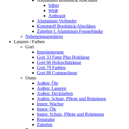
Aluminium Bordstück/Abschluss
Silber
Weiß
Anthrazit
Aluminium Verbinder
Kunststoff Bordstück/Abschluss
Zubehör f. Aluminium Fensterbänke
Nebeneingangstüren
Lasuren / Farben
Gori
Imprägnierung
Gori 33 Futur Plus Holzlasur
Gori 66 Holzschutzlasur
Gori 79 Farblos
Gori 88 Compactlasur
Osmo
Außen: Öle
Außen: Lasuren
Außen: Deckfarben
Außen: Schutz, Pflege und Reinigung
Innen: Wachse
Innen: Öle
Innen: Schutz, Pflege und Reinigung
Reparatur
Zubehör