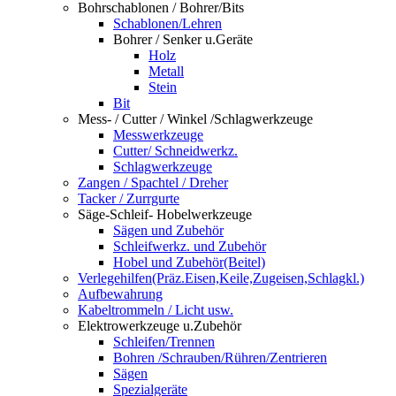
Bohrschablonen / Bohrer/Bits
Schablonen/Lehren
Bohrer / Senker u.Geräte
Holz
Metall
Stein
Bit
Mess- / Cutter / Winkel /Schlagwerkzeuge
Messwerkzeuge
Cutter/ Schneidwerkz.
Schlagwerkzeuge
Zangen / Spachtel / Dreher
Tacker / Zurrgurte
Säge-Schleif- Hobelwerkzeuge
Sägen und Zubehör
Schleifwerkz. und Zubehör
Hobel und Zubehör(Beitel)
Verlegehilfen(Präz.Eisen,Keile,Zugeisen,Schlagkl.)
Aufbewahrung
Kabeltrommeln / Licht usw.
Elektrowerkzeuge u.Zubehör
Schleifen/Trennen
Bohren /Schrauben/Rühren/Zentrieren
Sägen
Spezialgeräte