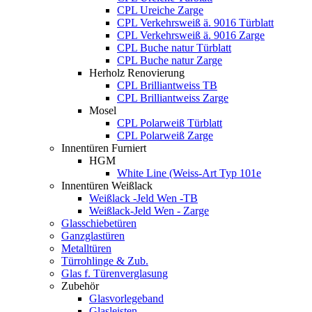
CPL Ureiche Zarge
CPL Verkehrsweiß ä. 9016 Türblatt
CPL Verkehrsweiß ä. 9016 Zarge
CPL Buche natur Türblatt
CPL Buche natur Zarge
Herholz Renovierung
CPL Brilliantweiss TB
CPL Brilliantweiss Zarge
Mosel
CPL Polarweiß Türblatt
CPL Polarweiß Zarge
Innentüren Furniert
HGM
White Line (Weiss-Art Typ 101e
Innentüren Weißlack
Weißlack -Jeld Wen -TB
Weißlack-Jeld Wen - Zarge
Glasschiebetüren
Ganzglastüren
Metalltüren
Türrohlinge & Zub.
Glas f. Türenverglasung
Zubehör
Glasvorlegeband
Glasleisten