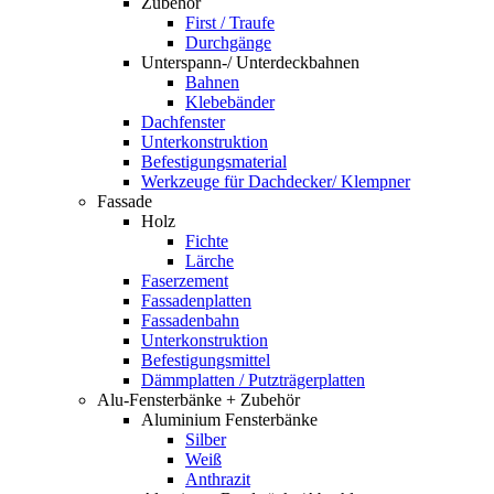
Zubehör
First / Traufe
Durchgänge
Unterspann-/ Unterdeckbahnen
Bahnen
Klebebänder
Dachfenster
Unterkonstruktion
Befestigungsmaterial
Werkzeuge für Dachdecker/ Klempner
Fassade
Holz
Fichte
Lärche
Faserzement
Fassadenplatten
Fassadenbahn
Unterkonstruktion
Befestigungsmittel
Dämmplatten / Putzträgerplatten
Alu-Fensterbänke + Zubehör
Aluminium Fensterbänke
Silber
Weiß
Anthrazit