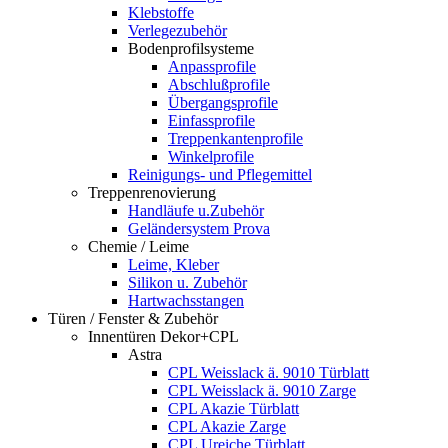
Klebstoffe
Verlegezubehör
Bodenprofilsysteme
Anpassprofile
Abschlußprofile
Übergangsprofile
Einfassprofile
Treppenkantenprofile
Winkelprofile
Reinigungs- und Pflegemittel
Treppenrenovierung
Handläufe u.Zubehör
Geländersystem Prova
Chemie / Leime
Leime, Kleber
Silikon u. Zubehör
Hartwachsstangen
Türen / Fenster & Zubehör
Innentüren Dekor+CPL
Astra
CPL Weisslack ä. 9010 Türblatt
CPL Weisslack ä. 9010 Zarge
CPL Akazie Türblatt
CPL Akazie Zarge
CPL Ureiche Türblatt