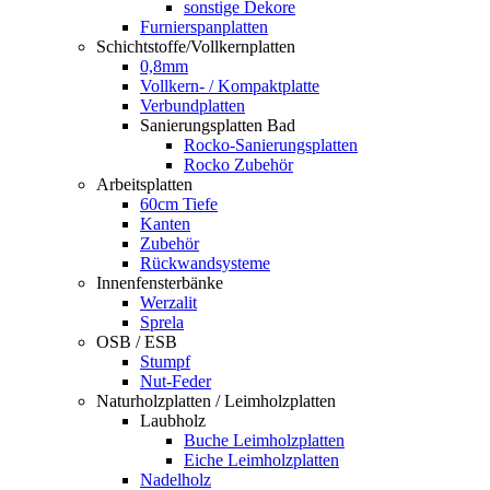
sonstige Dekore
Furnierspanplatten
Schichtstoffe/Vollkernplatten
0,8mm
Vollkern- / Kompaktplatte
Verbundplatten
Sanierungsplatten Bad
Rocko-Sanierungsplatten
Rocko Zubehör
Arbeitsplatten
60cm Tiefe
Kanten
Zubehör
Rückwandsysteme
Innenfensterbänke
Werzalit
Sprela
OSB / ESB
Stumpf
Nut-Feder
Naturholzplatten / Leimholzplatten
Laubholz
Buche Leimholzplatten
Eiche Leimholzplatten
Nadelholz