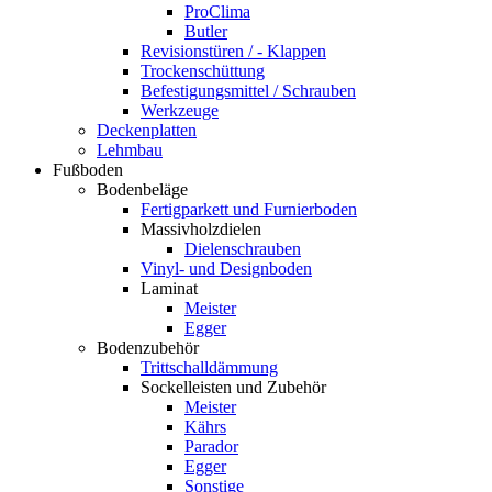
ProClima
Butler
Revisionstüren / - Klappen
Trockenschüttung
Befestigungsmittel / Schrauben
Werkzeuge
Deckenplatten
Lehmbau
Fußboden
Bodenbeläge
Fertigparkett und Furnierboden
Massivholzdielen
Dielenschrauben
Vinyl- und Designboden
Laminat
Meister
Egger
Bodenzubehör
Trittschalldämmung
Sockelleisten und Zubehör
Meister
Kährs
Parador
Egger
Sonstige