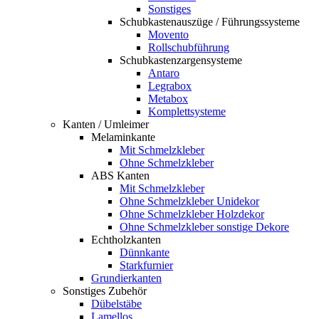
Sonstiges
Schubkastenauszüge / Führungssysteme
Movento
Rollschubführung
Schubkastenzargensysteme
Antaro
Legrabox
Metabox
Komplettsysteme
Kanten / Umleimer
Melaminkante
Mit Schmelzkleber
Ohne Schmelzkleber
ABS Kanten
Mit Schmelzkleber
Ohne Schmelzkleber Unidekor
Ohne Schmelzkleber Holzdekor
Ohne Schmelzkleber sonstige Dekore
Echtholzkanten
Dünnkante
Starkfurnier
Grundierkanten
Sonstiges Zubehör
Dübelstäbe
Lamellos