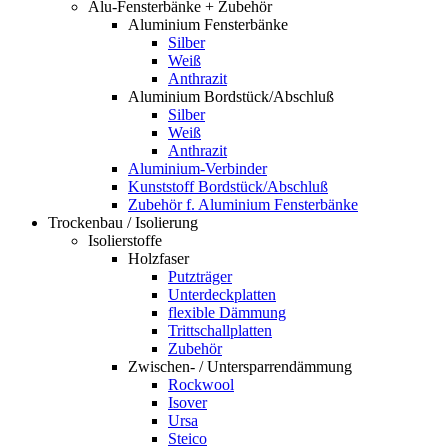
Alu-Fensterbänke + Zubehör
Aluminium Fensterbänke
Silber
Weiß
Anthrazit
Aluminium Bordstück/Abschluß
Silber
Weiß
Anthrazit
Aluminium-Verbinder
Kunststoff Bordstück/Abschluß
Zubehör f. Aluminium Fensterbänke
Trockenbau / Isolierung
Isolierstoffe
Holzfaser
Putzträger
Unterdeckplatten
flexible Dämmung
Trittschallplatten
Zubehör
Zwischen- / Untersparrendämmung
Rockwool
Isover
Ursa
Steico