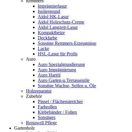
Remmers
Imprägnierlasur
Isoliergrund
Aidol HK-Lasur
Aidol Holzschutz-Creme
Aidol Langzeit-Lasur
Kompaktbeize
Deckfarbe
Sonstige Remmers-Erzeugnisse
Lacke
HSL-Lasur für Profis
Auro
Auro Spezialgrundierung
Auro Imprägnierung
Auro Hartöl
Auro Garten-u.Terrassenöle
Sonstige Wachse, Seifen u. Öle
Holzreparatur
Zubehör
Pinsel / Flächenstreicher
Farbrollen
Klebebänder / Folien
Sonstiges
Renuwell Pflege
Gartenholz