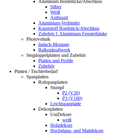
Aluminum Bordstücke/Abschluss
Silber
Weiß
Anthrazit
Aluminium-Verbinder
Kunststoff Bordstück/Abschluss
Zubehör f. Aluminium Fensterbänke
Photovoltaik
Indach-Montage
Balkonkraftwerk
Stegdoppelplatten und Zubehör
Platten und Profile
Zubehör
Platten / Tischlerbedarf
Spanplatten
Rohspanplatten
Stumpf
P2 (V20)
P3 (V100)
Leichtspanplatte
Dekorplatten
UniDekore
weiß
Holzdekore
Hochglanz- und Mattdekore