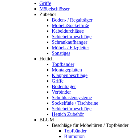
Griffe
Möbelschlösser
Zubehör
Boden- / Regalträger
Möbel-/Sockelfüße
Kabeldurchlässe
Schiebetürbeschläge
Schrankaufhänger
Möbel- / Filzgleiter
Sonstiges
Hettich
Topfbänder
Montageplatten
Klappenbeschläge
Griffe
Bodenträger
Verbinder
Schubkastensysteme
Sockelfüße / Tischbeine
Schiebetürbeschläge
Hettich Zubehör
BLUM
Beschläge für Möbeltüren / Topfbänder
Topfbänder
Blumotion