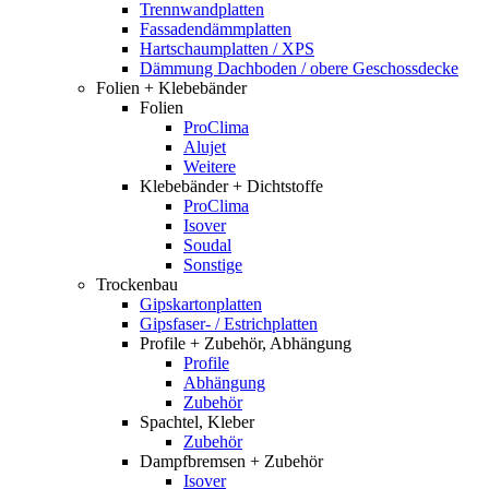
Trennwandplatten
Fassadendämmplatten
Hartschaumplatten / XPS
Dämmung Dachboden / obere Geschossdecke
Folien + Klebebänder
Folien
ProClima
Alujet
Weitere
Klebebänder + Dichtstoffe
ProClima
Isover
Soudal
Sonstige
Trockenbau
Gipskartonplatten
Gipsfaser- / Estrichplatten
Profile + Zubehör, Abhängung
Profile
Abhängung
Zubehör
Spachtel, Kleber
Zubehör
Dampfbremsen + Zubehör
Isover