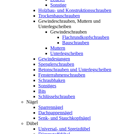
Sonstige
Holzbau- und Konstruktionsschrauben
Trockenbauschrauben
Gewindeschrauben, Muttern und
Unterlegscheiben
Gewindeschrauben
Flachrundkopfschrauben
Bauschrauben
Muttern
Unterlegscheiben
Gewindestangen
Spenglerschrauben
Betonschrauben und Unterlegscheiben
Fensterrahmenschrauben
Schraubhaken
Sonstiges
Bits
Schlüsselschrauben
Nägel
Sparrennägel
Dachpappennägel
Senk- und Stauchkopfnägel
Dübel
Universal- und Spreizdübel