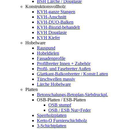
BSH Lärche / Douglasie
Konstruktionsvollholz
KVH-ganze Stangen
KVH-Anschnitt
KVH-DUO-Balken
KVH-Biozid-behandelt
KVH Douglasie
KVH Kiefer
Hobelware
Rauspund
Hobeldielen
Fassadenprofile
Profilbretter Innen + Zubehör
Profil- und Fasebretter Außen
Glattkant-Balkonbretter / Konstr.Latten
Türschwellen massiv
Lärche Hobelware
Platten
Betonschalungs-Betoplan-Siebdruckpl.
OSB-Platten / ESB-Platten
OSB stumpf
OSB / ESB Nut+Feder
Sperrholzplatten
Kerto-Q Furnierschichtholz
3-Schichtplatten