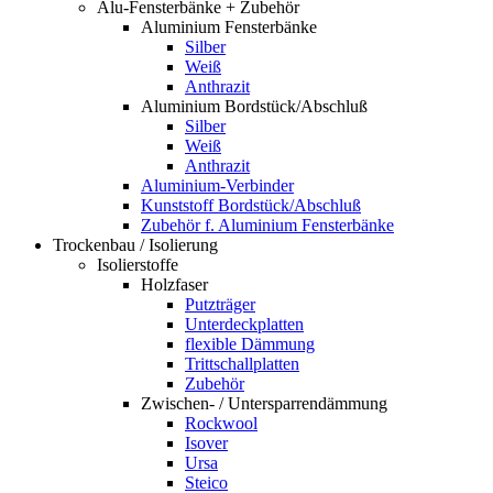
Alu-Fensterbänke + Zubehör
Aluminium Fensterbänke
Silber
Weiß
Anthrazit
Aluminium Bordstück/Abschluß
Silber
Weiß
Anthrazit
Aluminium-Verbinder
Kunststoff Bordstück/Abschluß
Zubehör f. Aluminium Fensterbänke
Trockenbau / Isolierung
Isolierstoffe
Holzfaser
Putzträger
Unterdeckplatten
flexible Dämmung
Trittschallplatten
Zubehör
Zwischen- / Untersparrendämmung
Rockwool
Isover
Ursa
Steico