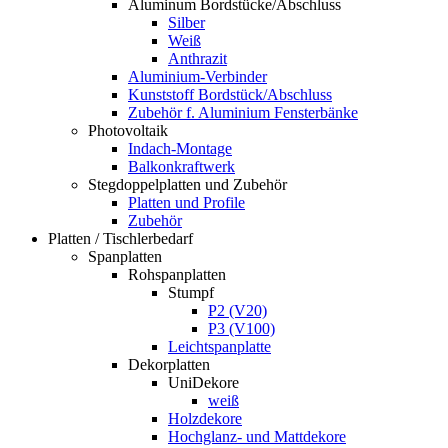
Aluminum Bordstücke/Abschluss
Silber
Weiß
Anthrazit
Aluminium-Verbinder
Kunststoff Bordstück/Abschluss
Zubehör f. Aluminium Fensterbänke
Photovoltaik
Indach-Montage
Balkonkraftwerk
Stegdoppelplatten und Zubehör
Platten und Profile
Zubehör
Platten / Tischlerbedarf
Spanplatten
Rohspanplatten
Stumpf
P2 (V20)
P3 (V100)
Leichtspanplatte
Dekorplatten
UniDekore
weiß
Holzdekore
Hochglanz- und Mattdekore