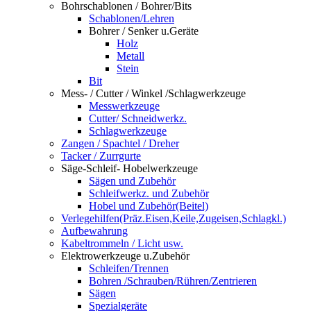
Bohrschablonen / Bohrer/Bits
Schablonen/Lehren
Bohrer / Senker u.Geräte
Holz
Metall
Stein
Bit
Mess- / Cutter / Winkel /Schlagwerkzeuge
Messwerkzeuge
Cutter/ Schneidwerkz.
Schlagwerkzeuge
Zangen / Spachtel / Dreher
Tacker / Zurrgurte
Säge-Schleif- Hobelwerkzeuge
Sägen und Zubehör
Schleifwerkz. und Zubehör
Hobel und Zubehör(Beitel)
Verlegehilfen(Präz.Eisen,Keile,Zugeisen,Schlagkl.)
Aufbewahrung
Kabeltrommeln / Licht usw.
Elektrowerkzeuge u.Zubehör
Schleifen/Trennen
Bohren /Schrauben/Rühren/Zentrieren
Sägen
Spezialgeräte