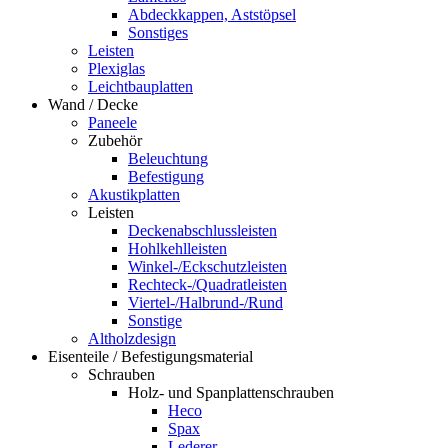
Abdeckkappen, Aststöpsel
Sonstiges
Leisten
Plexiglas
Leichtbauplatten
Wand / Decke
Paneele
Zubehör
Beleuchtung
Befestigung
Akustikplatten
Leisten
Deckenabschlussleisten
Hohlkehlleisten
Winkel-/Eckschutzleisten
Rechteck-/Quadratleisten
Viertel-/Halbrund-/Rund
Sonstige
Altholzdesign
Eisenteile / Befestigungsmaterial
Schrauben
Holz- und Spanplattenschrauben
Heco
Spax
Lederer