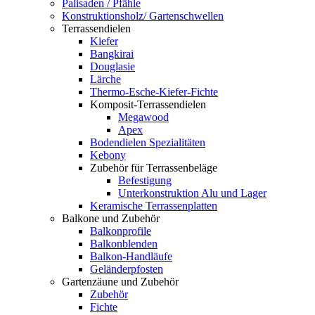
Palisaden / Pfähle
Konstruktionsholz/ Gartenschwellen
Terrassendielen
Kiefer
Bangkirai
Douglasie
Lärche
Thermo-Esche-Kiefer-Fichte
Komposit-Terrassendielen
Megawood
Apex
Bodendielen Spezialitäten
Kebony
Zubehör für Terrassenbeläge
Befestigung
Unterkonstruktion Alu und Lager
Keramische Terrassenplatten
Balkone und Zubehör
Balkonprofile
Balkonblenden
Balkon-Handläufe
Geländerpfosten
Gartenzäune und Zubehör
Zubehör
Fichte