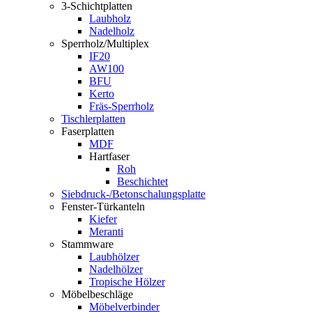
3-Schichtplatten
Laubholz
Nadelholz
Sperrholz/Multiplex
IF20
AW100
BFU
Kerto
Fräs-Sperrholz
Tischlerplatten
Faserplatten
MDF
Hartfaser
Roh
Beschichtet
Siebdruck-/Betonschalungsplatte
Fenster-Türkanteln
Kiefer
Meranti
Stammware
Laubhölzer
Nadelhölzer
Tropische Hölzer
Möbelbeschläge
Möbelverbinder