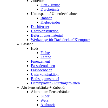
Zubehör
First / Traufe
Durchgänge
Unterspann-/ Unterdeckbahnen
Bahnen
Klebebänder
Dachfenster
Unterkonstruktion
Befestigungsmaterial
Werkzeuge für Dachdecker/ Klempner
Fassade
Holz
Fichte
Lärche
Faserzement
Fassadenplatten
Fassadenbahn
Unterkonstruktion
Befestigungsmittel
Dämmplatten / Putzträgerplatten
Alu-Fensterbänke + Zubehör
Aluminium Fensterbänke
Silber
Weiß
Anthrazit