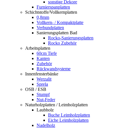
sonstige Dekore
Furnierspanplatten
Schichtstoffe/Vollkernplatten
0,8mm
Vollkern- / Kompaktplatte
Verbundplatten
Sanierungsplatten Bad
Rocko-Sanierungsplatten
Rocko Zubehör
Arbeitsplatten
60cm Tiefe
Kanten
Zubehör
Rückwandsysteme
Innenfensterbänke
Werzalit
Sprela
OSB / ESB
Stumpf
Nut-Feder
Naturholzplatten / Leimholzplatten
Laubholz
Buche Leimholzplatten
Eiche Leimholzplatten
Nadelholz