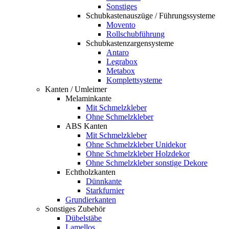
Sonstiges
Schubkastenauszüge / Führungssysteme
Movento
Rollschubführung
Schubkastenzargensysteme
Antaro
Legrabox
Metabox
Komplettsysteme
Kanten / Umleimer
Melaminkante
Mit Schmelzkleber
Ohne Schmelzkleber
ABS Kanten
Mit Schmelzkleber
Ohne Schmelzkleber Unidekor
Ohne Schmelzkleber Holzdekor
Ohne Schmelzkleber sonstige Dekore
Echtholzkanten
Dünnkante
Starkfurnier
Grundierkanten
Sonstiges Zubehör
Dübelstäbe
Lamellos