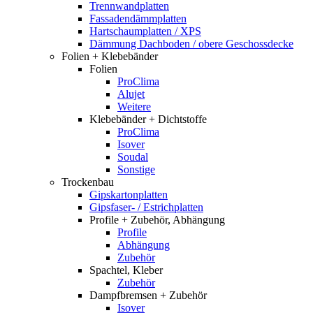
Trennwandplatten
Fassadendämmplatten
Hartschaumplatten / XPS
Dämmung Dachboden / obere Geschossdecke
Folien + Klebebänder
Folien
ProClima
Alujet
Weitere
Klebebänder + Dichtstoffe
ProClima
Isover
Soudal
Sonstige
Trockenbau
Gipskartonplatten
Gipsfaser- / Estrichplatten
Profile + Zubehör, Abhängung
Profile
Abhängung
Zubehör
Spachtel, Kleber
Zubehör
Dampfbremsen + Zubehör
Isover