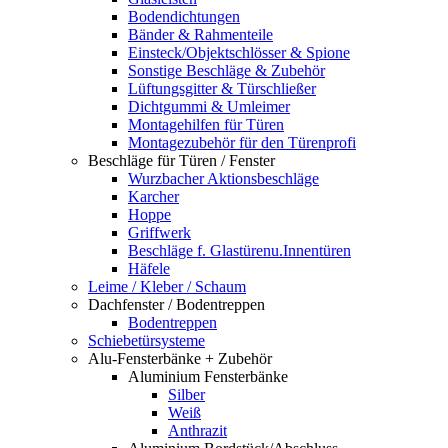
Bodendichtungen
Bänder & Rahmenteile
Einsteck/Objektschlösser & Spione
Sonstige Beschläge & Zubehör
Lüftungsgitter & Türschließer
Dichtgummi & Umleimer
Montagehilfen für Türen
Montagezubehör für den Türenprofi
Beschläge für Türen / Fenster
Wurzbacher Aktionsbeschläge
Karcher
Hoppe
Griffwerk
Beschläge f. Glastürenu.Innentüren
Häfele
Leime / Kleber / Schaum
Dachfenster / Bodentreppen
Bodentreppen
Schiebetürsysteme
Alu-Fensterbänke + Zubehör
Aluminium Fensterbänke
Silber
Weiß
Anthrazit