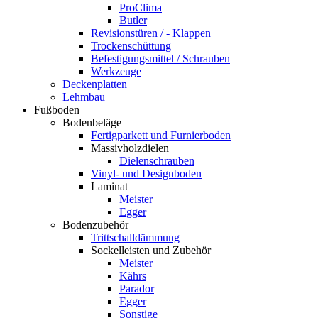
ProClima
Butler
Revisionstüren / - Klappen
Trockenschüttung
Befestigungsmittel / Schrauben
Werkzeuge
Deckenplatten
Lehmbau
Fußboden
Bodenbeläge
Fertigparkett und Furnierboden
Massivholzdielen
Dielenschrauben
Vinyl- und Designboden
Laminat
Meister
Egger
Bodenzubehör
Trittschalldämmung
Sockelleisten und Zubehör
Meister
Kährs
Parador
Egger
Sonstige