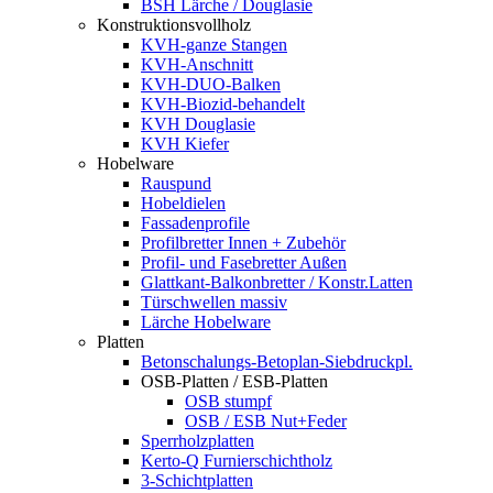
BSH Lärche / Douglasie
Konstruktionsvollholz
KVH-ganze Stangen
KVH-Anschnitt
KVH-DUO-Balken
KVH-Biozid-behandelt
KVH Douglasie
KVH Kiefer
Hobelware
Rauspund
Hobeldielen
Fassadenprofile
Profilbretter Innen + Zubehör
Profil- und Fasebretter Außen
Glattkant-Balkonbretter / Konstr.Latten
Türschwellen massiv
Lärche Hobelware
Platten
Betonschalungs-Betoplan-Siebdruckpl.
OSB-Platten / ESB-Platten
OSB stumpf
OSB / ESB Nut+Feder
Sperrholzplatten
Kerto-Q Furnierschichtholz
3-Schichtplatten