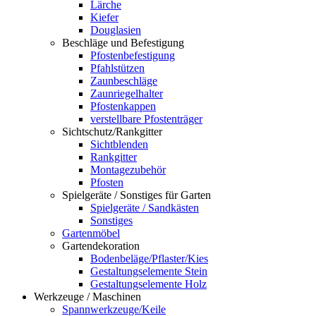
Lärche
Kiefer
Douglasien
Beschläge und Befestigung
Pfostenbefestigung
Pfahlstützen
Zaunbeschläge
Zaunriegelhalter
Pfostenkappen
verstellbare Pfostenträger
Sichtschutz/Rankgitter
Sichtblenden
Rankgitter
Montagezubehör
Pfosten
Spielgeräte / Sonstiges für Garten
Spielgeräte / Sandkästen
Sonstiges
Gartenmöbel
Gartendekoration
Bodenbeläge/Pflaster/Kies
Gestaltungselemente Stein
Gestaltungselemente Holz
Werkzeuge / Maschinen
Spannwerkzeuge/Keile