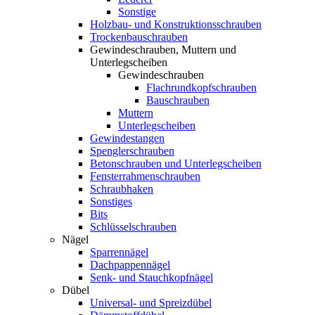
Sonstige
Holzbau- und Konstruktionsschrauben
Trockenbauschrauben
Gewindeschrauben, Muttern und
Unterlegscheiben
Gewindeschrauben
Flachrundkopfschrauben
Bauschrauben
Muttern
Unterlegscheiben
Gewindestangen
Spenglerschrauben
Betonschrauben und Unterlegscheiben
Fensterrahmenschrauben
Schraubhaken
Sonstiges
Bits
Schlüsselschrauben
Nägel
Sparrennägel
Dachpappennägel
Senk- und Stauchkopfnägel
Dübel
Universal- und Spreizdübel