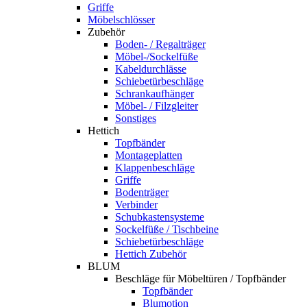
Griffe
Möbelschlösser
Zubehör
Boden- / Regalträger
Möbel-/Sockelfüße
Kabeldurchlässe
Schiebetürbeschläge
Schrankaufhänger
Möbel- / Filzgleiter
Sonstiges
Hettich
Topfbänder
Montageplatten
Klappenbeschläge
Griffe
Bodenträger
Verbinder
Schubkastensysteme
Sockelfüße / Tischbeine
Schiebetürbeschläge
Hettich Zubehör
BLUM
Beschläge für Möbeltüren / Topfbänder
Topfbänder
Blumotion