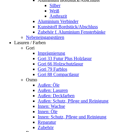
Aluminium Bordstück/Abschluss
Silber
Weiß
Anthrazit
Aluminium Verbinder
Kunststoff Bordstück/Abschluss
Zubehör f. Aluminium Fensterbänke
Nebeneingangstüren
Lasuren / Farben
Gori
Imprägnierung
Gori 33 Futur Plus Holzlasur
Gori 66 Holzschutzlasur
Gori 79 Farblos
Gori 88 Compactlasur
Osmo
Außen: Öle
Außen: Lasuren
Außen: Deckfarben
Außen: Schutz, Pflege und Reinigung
Innen: Wachse
Innen: Öle
Innen: Schutz, Pflege und Reinigung
Reparatur
Zubehör