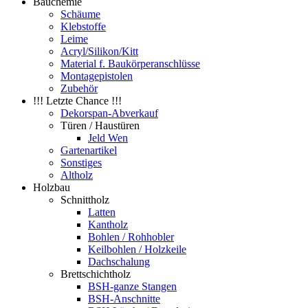
Bauchemie
Schäume
Klebstoffe
Leime
Acryl/Silikon/Kitt
Material f. Baukörperanschlüsse
Montagepistolen
Zubehör
!!! Letzte Chance !!!
Dekorspan-Abverkauf
Türen / Haustüren
Jeld Wen
Gartenartikel
Sonstiges
Altholz
Holzbau
Schnittholz
Latten
Kantholz
Bohlen / Rohhobler
Keilbohlen / Holzkeile
Dachschalung
Brettschichtholz
BSH-ganze Stangen
BSH-Anschnitte