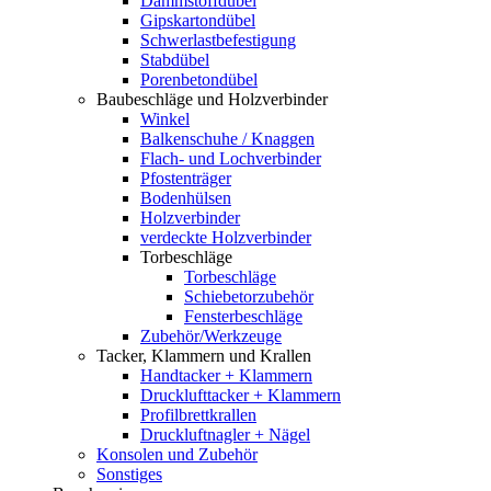
Dämmstoffdübel
Gipskartondübel
Schwerlastbefestigung
Stabdübel
Porenbetondübel
Baubeschläge und Holzverbinder
Winkel
Balkenschuhe / Knaggen
Flach- und Lochverbinder
Pfostenträger
Bodenhülsen
Holzverbinder
verdeckte Holzverbinder
Torbeschläge
Torbeschläge
Schiebetorzubehör
Fensterbeschläge
Zubehör/Werkzeuge
Tacker, Klammern und Krallen
Handtacker + Klammern
Drucklufttacker + Klammern
Profilbrettkrallen
Druckluftnagler + Nägel
Konsolen und Zubehör
Sonstiges