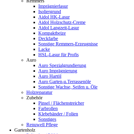
Remmers
Imprägnierlasur
Isoliergrund
Aidol HK-Lasur
Aidol Holzschutz-Creme
Aidol Langzeit-Lasur
Kompaktbeize
Deckfarbe
Sonstige Remmers-Erzeugnisse
Lacke
HSL-Lasur für Profis
Auro
Auro Spezialgrundierung
Auro Imprägnierung
Auro Hartöl
Auro Garten-u.Terrassenöle
Sonstige Wachse, Seifen u. Öle
Holzreparatur
Zubehör
Pinsel / Flächenstreicher
Farbrollen
Klebebänder / Folien
Sonstiges
Renuwell Pflege
Gartenholz