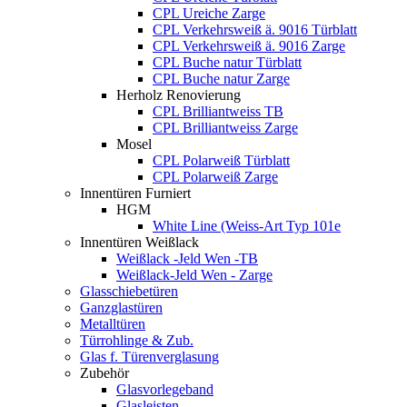
CPL Ureiche Zarge
CPL Verkehrsweiß ä. 9016 Türblatt
CPL Verkehrsweiß ä. 9016 Zarge
CPL Buche natur Türblatt
CPL Buche natur Zarge
Herholz Renovierung
CPL Brilliantweiss TB
CPL Brilliantweiss Zarge
Mosel
CPL Polarweiß Türblatt
CPL Polarweiß Zarge
Innentüren Furniert
HGM
White Line (Weiss-Art Typ 101e
Innentüren Weißlack
Weißlack -Jeld Wen -TB
Weißlack-Jeld Wen - Zarge
Glasschiebetüren
Ganzglastüren
Metalltüren
Türrohlinge & Zub.
Glas f. Türenverglasung
Zubehör
Glasvorlegeband
Glasleisten