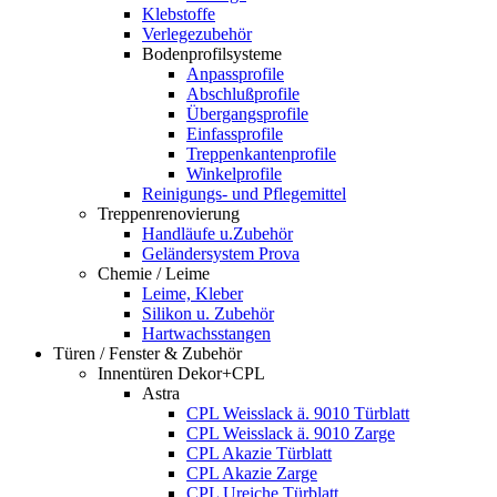
Klebstoffe
Verlegezubehör
Bodenprofilsysteme
Anpassprofile
Abschlußprofile
Übergangsprofile
Einfassprofile
Treppenkantenprofile
Winkelprofile
Reinigungs- und Pflegemittel
Treppenrenovierung
Handläufe u.Zubehör
Geländersystem Prova
Chemie / Leime
Leime, Kleber
Silikon u. Zubehör
Hartwachsstangen
Türen / Fenster & Zubehör
Innentüren Dekor+CPL
Astra
CPL Weisslack ä. 9010 Türblatt
CPL Weisslack ä. 9010 Zarge
CPL Akazie Türblatt
CPL Akazie Zarge
CPL Ureiche Türblatt