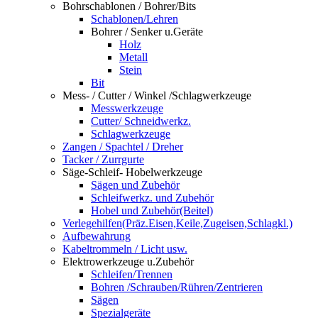
Bohrschablonen / Bohrer/Bits
Schablonen/Lehren
Bohrer / Senker u.Geräte
Holz
Metall
Stein
Bit
Mess- / Cutter / Winkel /Schlagwerkzeuge
Messwerkzeuge
Cutter/ Schneidwerkz.
Schlagwerkzeuge
Zangen / Spachtel / Dreher
Tacker / Zurrgurte
Säge-Schleif- Hobelwerkzeuge
Sägen und Zubehör
Schleifwerkz. und Zubehör
Hobel und Zubehör(Beitel)
Verlegehilfen(Präz.Eisen,Keile,Zugeisen,Schlagkl.)
Aufbewahrung
Kabeltrommeln / Licht usw.
Elektrowerkzeuge u.Zubehör
Schleifen/Trennen
Bohren /Schrauben/Rühren/Zentrieren
Sägen
Spezialgeräte