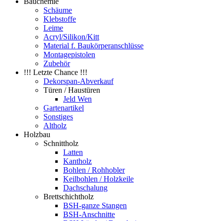
Bauchemie
Schäume
Klebstoffe
Leime
Acryl/Silikon/Kitt
Material f. Baukörperanschlüsse
Montagepistolen
Zubehör
!!! Letzte Chance !!!
Dekorspan-Abverkauf
Türen / Haustüren
Jeld Wen
Gartenartikel
Sonstiges
Altholz
Holzbau
Schnittholz
Latten
Kantholz
Bohlen / Rohhobler
Keilbohlen / Holzkeile
Dachschalung
Brettschichtholz
BSH-ganze Stangen
BSH-Anschnitte