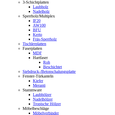
3-Schichtplatten
Laubholz
Nadelholz
Sperrholz/Multiplex
IF20
AW100
BFU
Kerto
Fräs-Sperrholz
Tischlerplatten
Faserplatten
MDF
Hartfaser
Roh
Beschichtet
Siebdruck-/Betonschalungsplatte
Fenster-Türkanteln
Kiefer
Meranti
Stammware
Laubhölzer
Nadelhölzer
Tropische Hölzer
Möbelbeschläge
Möbelverbinder