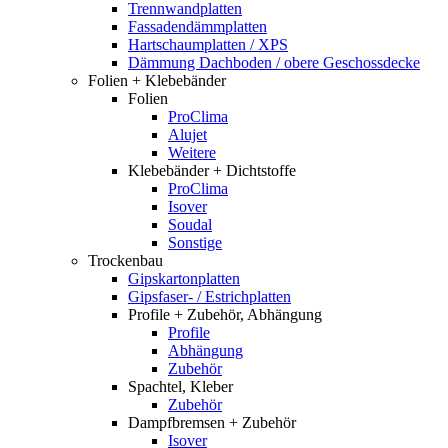
Trennwandplatten
Fassadendämmplatten
Hartschaumplatten / XPS
Dämmung Dachboden / obere Geschossdecke
Folien + Klebebänder
Folien
ProClima
Alujet
Weitere
Klebebänder + Dichtstoffe
ProClima
Isover
Soudal
Sonstige
Trockenbau
Gipskartonplatten
Gipsfaser- / Estrichplatten
Profile + Zubehör, Abhängung
Profile
Abhängung
Zubehör
Spachtel, Kleber
Zubehör
Dampfbremsen + Zubehör
Isover