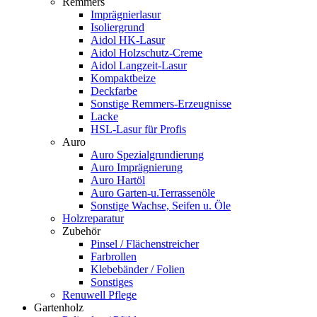
Remmers
Imprägnierlasur
Isoliergrund
Aidol HK-Lasur
Aidol Holzschutz-Creme
Aidol Langzeit-Lasur
Kompaktbeize
Deckfarbe
Sonstige Remmers-Erzeugnisse
Lacke
HSL-Lasur für Profis
Auro
Auro Spezialgrundierung
Auro Imprägnierung
Auro Hartöl
Auro Garten-u.Terrassenöle
Sonstige Wachse, Seifen u. Öle
Holzreparatur
Zubehör
Pinsel / Flächenstreicher
Farbrollen
Klebebänder / Folien
Sonstiges
Renuwell Pflege
Gartenholz