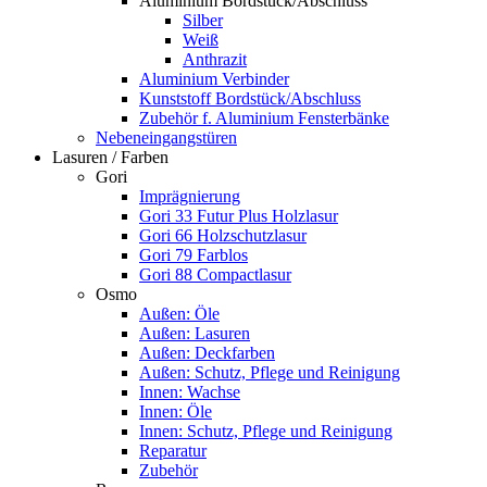
Aluminium Bordstück/Abschluss
Silber
Weiß
Anthrazit
Aluminium Verbinder
Kunststoff Bordstück/Abschluss
Zubehör f. Aluminium Fensterbänke
Nebeneingangstüren
Lasuren / Farben
Gori
Imprägnierung
Gori 33 Futur Plus Holzlasur
Gori 66 Holzschutzlasur
Gori 79 Farblos
Gori 88 Compactlasur
Osmo
Außen: Öle
Außen: Lasuren
Außen: Deckfarben
Außen: Schutz, Pflege und Reinigung
Innen: Wachse
Innen: Öle
Innen: Schutz, Pflege und Reinigung
Reparatur
Zubehör