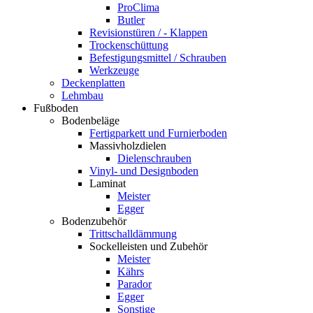
ProClima
Butler
Revisionstüren / - Klappen
Trockenschüttung
Befestigungsmittel / Schrauben
Werkzeuge
Deckenplatten
Lehmbau
Fußboden
Bodenbeläge
Fertigparkett und Furnierboden
Massivholzdielen
Dielenschrauben
Vinyl- und Designboden
Laminat
Meister
Egger
Bodenzubehör
Trittschalldämmung
Sockelleisten und Zubehör
Meister
Kährs
Parador
Egger
Sonstige