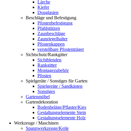
Lärche
Kiefer
Douglasien
Beschläge und Befestigung
Pfostenbefestigung
Pfahlstützen
Zaunbeschläge
Zaunriegelhalter
Pfostenkappen
verstellbare Pfostenträger
Sichtschutz/Rankgitter
Sichtblenden
Rankgitter
Montagezubehör
Pfosten
Spielgeräte / Sonstiges für Garten
Spielgeräte / Sandkästen
Sonstiges
Gartenmöbel
Gartendekoration
Bodenbeläge/Pflaster/Kies
Gestaltungselemente Stein
Gestaltungselemente Holz
Werkzeuge / Maschinen
Spannwerkzeuge/Keile