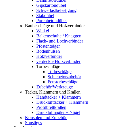
Dämmstoffdübel
Gipskartondübel
Schwerlastbefestigung
Stabdübel
Porenbetondübel
Baubeschläge und Holzverbinder
Winkel
Balkenschuhe / Knaggen
Flach- und Lochverbinder
Pfostenträger
Bodenhülsen
Holzverbinder
verdeckte Holzverbinder
Torbeschläge
Torbeschläge
Schiebetorzubehör
Fensterbeschläge
Zubehör/Werkzeuge
Tacker, Klammern und Krallen
Handtacker + Klammern
Drucklufttacker + Klammern
Profilbrettkrallen
Druckluftnagler + Nägel
Konsolen und Zubehör
Sonstiges