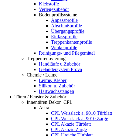
Klebstoffe
Verlegezubehör
Bodenprofilsysteme
Anpassprofile
Abschlußprofile
Übergangsprofile
Einfassprofile
Treppenkantenprofile
Winkelprofile
Reinigungs- und Pflegemittel
Treppenrenovierung
Handläufe u.Zubehör
Geländersystem Prova
Chemie / Leime
Leime, Kleber
Silikon u. Zubehör
Hartwachsstangen
Türen / Fenster & Zubehör
Innentüren Dekor+CPL
Astra
CPL Weisslack ä. 9010 Türblatt
CPL Weisslack ä. 9010 Zarge
CPL Akazie Türblatt
CPL Akazie Zarge
CPL Ureiche Türblatt