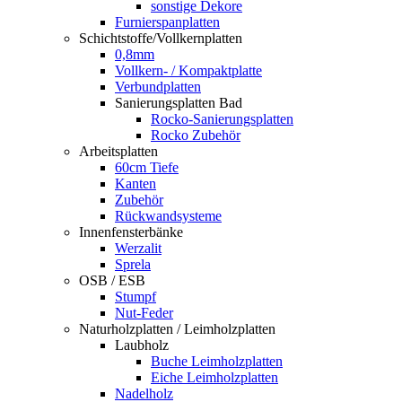
sonstige Dekore
Furnierspanplatten
Schichtstoffe/Vollkernplatten
0,8mm
Vollkern- / Kompaktplatte
Verbundplatten
Sanierungsplatten Bad
Rocko-Sanierungsplatten
Rocko Zubehör
Arbeitsplatten
60cm Tiefe
Kanten
Zubehör
Rückwandsysteme
Innenfensterbänke
Werzalit
Sprela
OSB / ESB
Stumpf
Nut-Feder
Naturholzplatten / Leimholzplatten
Laubholz
Buche Leimholzplatten
Eiche Leimholzplatten
Nadelholz