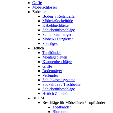
Griffe
Möbelschlösser
Zubehör
Boden- / Regalträger
Möbel-/Sockelfüße
Kabeldurchlässe
Schiebetürbeschläge
Schrankaufhänger
Möbel- / Filzgleiter
Sonstiges
Hettich
Topfbänder
Montageplatten
Klappenbeschläge
Griffe
Bodenträger
Verbinder
Schubkastensysteme
Sockelfüße / Tischbeine
Schiebetürbeschläge
Hettich Zubehör
BLUM
Beschläge für Möbeltüren / Topfbänder
Topfbänder
Blumotion