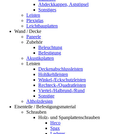
Abdeckkappen, Aststöpsel
Sonstiges
Leisten
Plexiglas
Leichtbauplatten
Wand / Decke
Paneele
Zubehör
Beleuchtung
Befestigung
Akustikplatten
Leisten
Deckenabschlussleisten
Hohlkehlleisten
Winkel-/Eckschutzleisten
Rechteck-/Quadratleisten
Viertel-/Halbrund-/Rund
Sonstige
Altholzdesign
Eisenteile / Befestigungsmaterial
Schrauben
Holz- und Spanplattenschrauben
Heco
Spax
Lederer