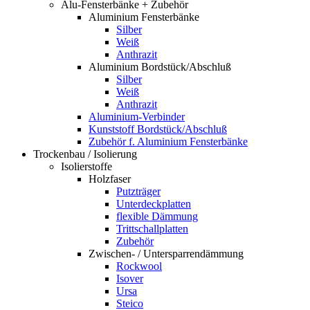
Alu-Fensterbänke + Zubehör
Aluminium Fensterbänke
Silber
Weiß
Anthrazit
Aluminium Bordstück/Abschluß
Silber
Weiß
Anthrazit
Aluminium-Verbinder
Kunststoff Bordstück/Abschluß
Zubehör f. Aluminium Fensterbänke
Trockenbau / Isolierung
Isolierstoffe
Holzfaser
Putzträger
Unterdeckplatten
flexible Dämmung
Trittschallplatten
Zubehör
Zwischen- / Untersparrendämmung
Rockwool
Isover
Ursa
Steico