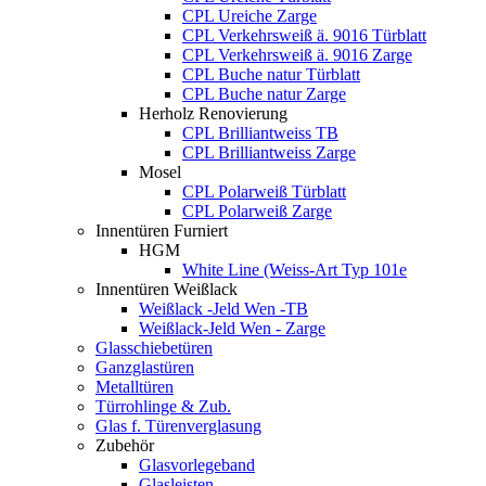
CPL Ureiche Zarge
CPL Verkehrsweiß ä. 9016 Türblatt
CPL Verkehrsweiß ä. 9016 Zarge
CPL Buche natur Türblatt
CPL Buche natur Zarge
Herholz Renovierung
CPL Brilliantweiss TB
CPL Brilliantweiss Zarge
Mosel
CPL Polarweiß Türblatt
CPL Polarweiß Zarge
Innentüren Furniert
HGM
White Line (Weiss-Art Typ 101e
Innentüren Weißlack
Weißlack -Jeld Wen -TB
Weißlack-Jeld Wen - Zarge
Glasschiebetüren
Ganzglastüren
Metalltüren
Türrohlinge & Zub.
Glas f. Türenverglasung
Zubehör
Glasvorlegeband
Glasleisten