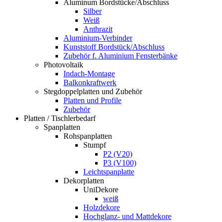
Aluminum Bordstücke/Abschluss
Silber
Weiß
Anthrazit
Aluminium-Verbinder
Kunststoff Bordstück/Abschluss
Zubehör f. Aluminium Fensterbänke
Photovoltaik
Indach-Montage
Balkonkraftwerk
Stegdoppelplatten und Zubehör
Platten und Profile
Zubehör
Platten / Tischlerbedarf
Spanplatten
Rohspanplatten
Stumpf
P2 (V20)
P3 (V100)
Leichtspanplatte
Dekorplatten
UniDekore
weiß
Holzdekore
Hochglanz- und Mattdekore