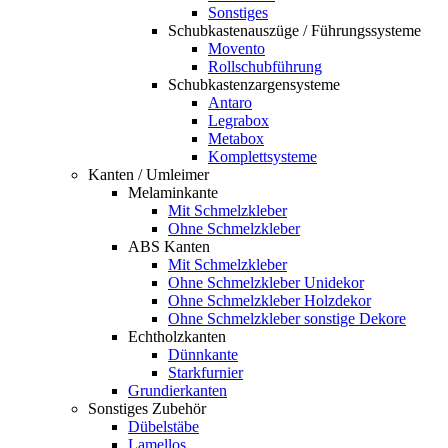
Sonstiges
Schubkastenauszüge / Führungssysteme
Movento
Rollschubführung
Schubkastenzargensysteme
Antaro
Legrabox
Metabox
Komplettsysteme
Kanten / Umleimer
Melaminkante
Mit Schmelzkleber
Ohne Schmelzkleber
ABS Kanten
Mit Schmelzkleber
Ohne Schmelzkleber Unidekor
Ohne Schmelzkleber Holzdekor
Ohne Schmelzkleber sonstige Dekore
Echtholzkanten
Dünnkante
Starkfurnier
Grundierkanten
Sonstiges Zubehör
Dübelstäbe
Lamellos