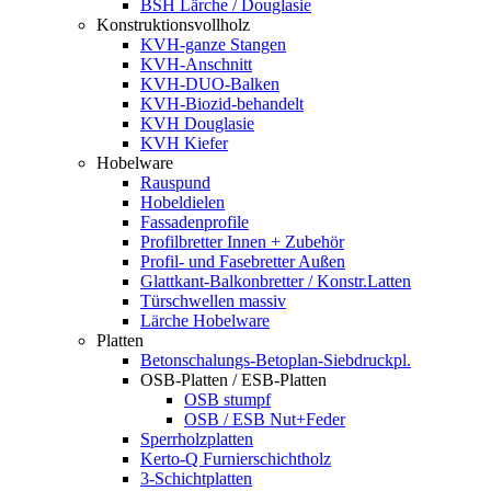
BSH Lärche / Douglasie
Konstruktionsvollholz
KVH-ganze Stangen
KVH-Anschnitt
KVH-DUO-Balken
KVH-Biozid-behandelt
KVH Douglasie
KVH Kiefer
Hobelware
Rauspund
Hobeldielen
Fassadenprofile
Profilbretter Innen + Zubehör
Profil- und Fasebretter Außen
Glattkant-Balkonbretter / Konstr.Latten
Türschwellen massiv
Lärche Hobelware
Platten
Betonschalungs-Betoplan-Siebdruckpl.
OSB-Platten / ESB-Platten
OSB stumpf
OSB / ESB Nut+Feder
Sperrholzplatten
Kerto-Q Furnierschichtholz
3-Schichtplatten