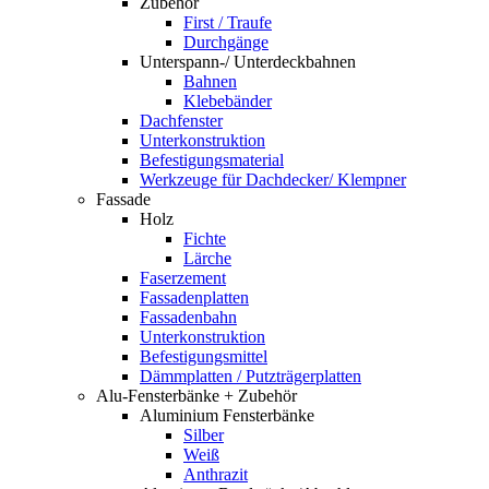
Zubehör
First / Traufe
Durchgänge
Unterspann-/ Unterdeckbahnen
Bahnen
Klebebänder
Dachfenster
Unterkonstruktion
Befestigungsmaterial
Werkzeuge für Dachdecker/ Klempner
Fassade
Holz
Fichte
Lärche
Faserzement
Fassadenplatten
Fassadenbahn
Unterkonstruktion
Befestigungsmittel
Dämmplatten / Putzträgerplatten
Alu-Fensterbänke + Zubehör
Aluminium Fensterbänke
Silber
Weiß
Anthrazit