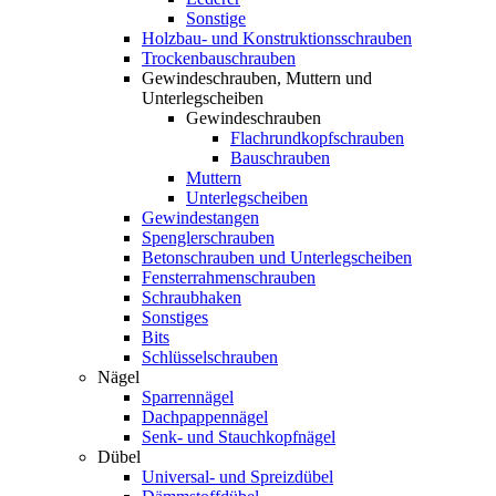
Sonstige
Holzbau- und Konstruktionsschrauben
Trockenbauschrauben
Gewindeschrauben, Muttern und
Unterlegscheiben
Gewindeschrauben
Flachrundkopfschrauben
Bauschrauben
Muttern
Unterlegscheiben
Gewindestangen
Spenglerschrauben
Betonschrauben und Unterlegscheiben
Fensterrahmenschrauben
Schraubhaken
Sonstiges
Bits
Schlüsselschrauben
Nägel
Sparrennägel
Dachpappennägel
Senk- und Stauchkopfnägel
Dübel
Universal- und Spreizdübel