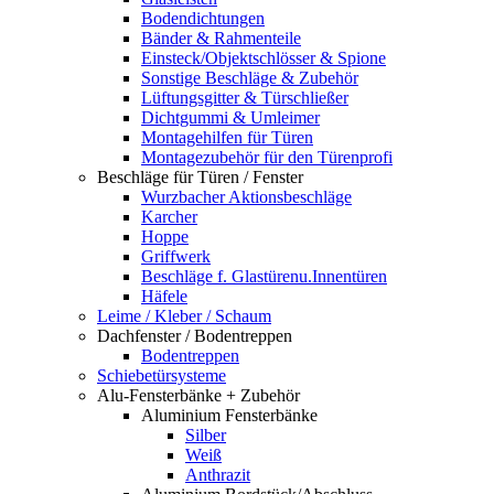
Bodendichtungen
Bänder & Rahmenteile
Einsteck/Objektschlösser & Spione
Sonstige Beschläge & Zubehör
Lüftungsgitter & Türschließer
Dichtgummi & Umleimer
Montagehilfen für Türen
Montagezubehör für den Türenprofi
Beschläge für Türen / Fenster
Wurzbacher Aktionsbeschläge
Karcher
Hoppe
Griffwerk
Beschläge f. Glastürenu.Innentüren
Häfele
Leime / Kleber / Schaum
Dachfenster / Bodentreppen
Bodentreppen
Schiebetürsysteme
Alu-Fensterbänke + Zubehör
Aluminium Fensterbänke
Silber
Weiß
Anthrazit