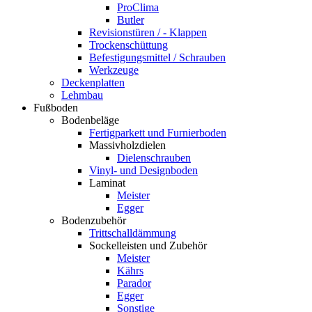
ProClima
Butler
Revisionstüren / - Klappen
Trockenschüttung
Befestigungsmittel / Schrauben
Werkzeuge
Deckenplatten
Lehmbau
Fußboden
Bodenbeläge
Fertigparkett und Furnierboden
Massivholzdielen
Dielenschrauben
Vinyl- und Designboden
Laminat
Meister
Egger
Bodenzubehör
Trittschalldämmung
Sockelleisten und Zubehör
Meister
Kährs
Parador
Egger
Sonstige