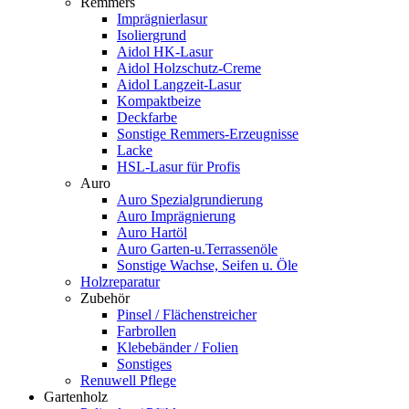
Remmers
Imprägnierlasur
Isoliergrund
Aidol HK-Lasur
Aidol Holzschutz-Creme
Aidol Langzeit-Lasur
Kompaktbeize
Deckfarbe
Sonstige Remmers-Erzeugnisse
Lacke
HSL-Lasur für Profis
Auro
Auro Spezialgrundierung
Auro Imprägnierung
Auro Hartöl
Auro Garten-u.Terrassenöle
Sonstige Wachse, Seifen u. Öle
Holzreparatur
Zubehör
Pinsel / Flächenstreicher
Farbrollen
Klebebänder / Folien
Sonstiges
Renuwell Pflege
Gartenholz