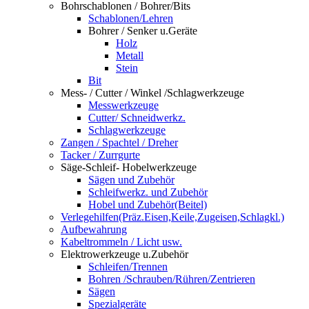
Bohrschablonen / Bohrer/Bits
Schablonen/Lehren
Bohrer / Senker u.Geräte
Holz
Metall
Stein
Bit
Mess- / Cutter / Winkel /Schlagwerkzeuge
Messwerkzeuge
Cutter/ Schneidwerkz.
Schlagwerkzeuge
Zangen / Spachtel / Dreher
Tacker / Zurrgurte
Säge-Schleif- Hobelwerkzeuge
Sägen und Zubehör
Schleifwerkz. und Zubehör
Hobel und Zubehör(Beitel)
Verlegehilfen(Präz.Eisen,Keile,Zugeisen,Schlagkl.)
Aufbewahrung
Kabeltrommeln / Licht usw.
Elektrowerkzeuge u.Zubehör
Schleifen/Trennen
Bohren /Schrauben/Rühren/Zentrieren
Sägen
Spezialgeräte