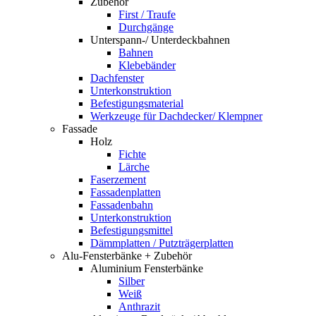
Zubehör
First / Traufe
Durchgänge
Unterspann-/ Unterdeckbahnen
Bahnen
Klebebänder
Dachfenster
Unterkonstruktion
Befestigungsmaterial
Werkzeuge für Dachdecker/ Klempner
Fassade
Holz
Fichte
Lärche
Faserzement
Fassadenplatten
Fassadenbahn
Unterkonstruktion
Befestigungsmittel
Dämmplatten / Putzträgerplatten
Alu-Fensterbänke + Zubehör
Aluminium Fensterbänke
Silber
Weiß
Anthrazit