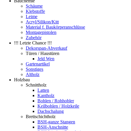
Bauchemie
Schäume
Klebstoffe
Leime
Acryl/Silikon/Kitt
Material f. Baukörperanschlüsse
Montagepistolen
Zubehör
!!! Letzte Chance !!!
Dekorspan-Abverkauf
Türen / Haustüren
Jeld Wen
Gartenartikel
Sonstiges
Altholz
Holzbau
Schnittholz
Latten
Kantholz
Bohlen / Rohhobler
Keilbohlen / Holzkeile
Dachschalung
Brettschichtholz
BSH-ganze Stangen
BSH-Anschnitte