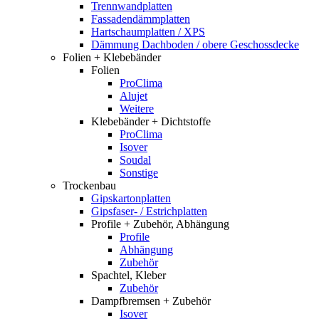
Trennwandplatten
Fassadendämmplatten
Hartschaumplatten / XPS
Dämmung Dachboden / obere Geschossdecke
Folien + Klebebänder
Folien
ProClima
Alujet
Weitere
Klebebänder + Dichtstoffe
ProClima
Isover
Soudal
Sonstige
Trockenbau
Gipskartonplatten
Gipsfaser- / Estrichplatten
Profile + Zubehör, Abhängung
Profile
Abhängung
Zubehör
Spachtel, Kleber
Zubehör
Dampfbremsen + Zubehör
Isover