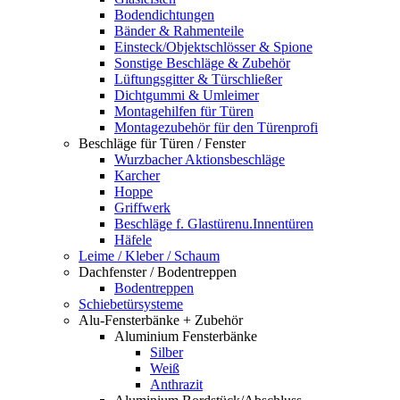
Bodendichtungen
Bänder & Rahmenteile
Einsteck/Objektschlösser & Spione
Sonstige Beschläge & Zubehör
Lüftungsgitter & Türschließer
Dichtgummi & Umleimer
Montagehilfen für Türen
Montagezubehör für den Türenprofi
Beschläge für Türen / Fenster
Wurzbacher Aktionsbeschläge
Karcher
Hoppe
Griffwerk
Beschläge f. Glastürenu.Innentüren
Häfele
Leime / Kleber / Schaum
Dachfenster / Bodentreppen
Bodentreppen
Schiebetürsysteme
Alu-Fensterbänke + Zubehör
Aluminium Fensterbänke
Silber
Weiß
Anthrazit