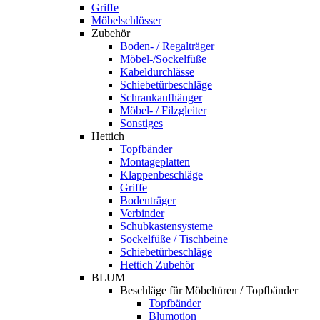
Griffe
Möbelschlösser
Zubehör
Boden- / Regalträger
Möbel-/Sockelfüße
Kabeldurchlässe
Schiebetürbeschläge
Schrankaufhänger
Möbel- / Filzgleiter
Sonstiges
Hettich
Topfbänder
Montageplatten
Klappenbeschläge
Griffe
Bodenträger
Verbinder
Schubkastensysteme
Sockelfüße / Tischbeine
Schiebetürbeschläge
Hettich Zubehör
BLUM
Beschläge für Möbeltüren / Topfbänder
Topfbänder
Blumotion