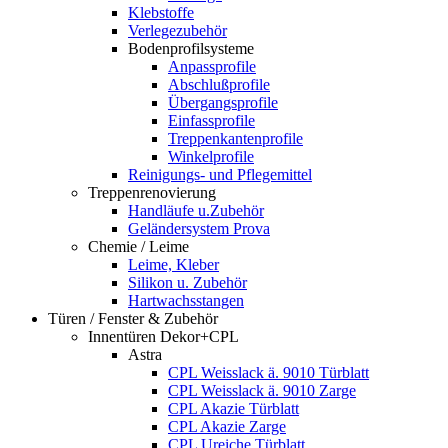
Klebstoffe
Verlegezubehör
Bodenprofilsysteme
Anpassprofile
Abschlußprofile
Übergangsprofile
Einfassprofile
Treppenkantenprofile
Winkelprofile
Reinigungs- und Pflegemittel
Treppenrenovierung
Handläufe u.Zubehör
Geländersystem Prova
Chemie / Leime
Leime, Kleber
Silikon u. Zubehör
Hartwachsstangen
Türen / Fenster & Zubehör
Innentüren Dekor+CPL
Astra
CPL Weisslack ä. 9010 Türblatt
CPL Weisslack ä. 9010 Zarge
CPL Akazie Türblatt
CPL Akazie Zarge
CPL Ureiche Türblatt