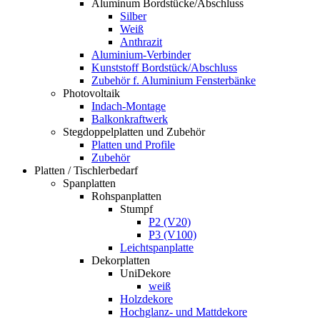
Aluminum Bordstücke/Abschluss
Silber
Weiß
Anthrazit
Aluminium-Verbinder
Kunststoff Bordstück/Abschluss
Zubehör f. Aluminium Fensterbänke
Photovoltaik
Indach-Montage
Balkonkraftwerk
Stegdoppelplatten und Zubehör
Platten und Profile
Zubehör
Platten / Tischlerbedarf
Spanplatten
Rohspanplatten
Stumpf
P2 (V20)
P3 (V100)
Leichtspanplatte
Dekorplatten
UniDekore
weiß
Holzdekore
Hochglanz- und Mattdekore