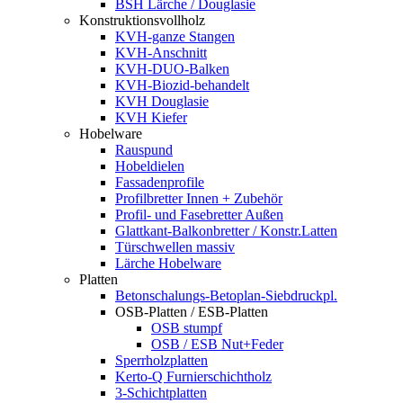
BSH Lärche / Douglasie
Konstruktionsvollholz
KVH-ganze Stangen
KVH-Anschnitt
KVH-DUO-Balken
KVH-Biozid-behandelt
KVH Douglasie
KVH Kiefer
Hobelware
Rauspund
Hobeldielen
Fassadenprofile
Profilbretter Innen + Zubehör
Profil- und Fasebretter Außen
Glattkant-Balkonbretter / Konstr.Latten
Türschwellen massiv
Lärche Hobelware
Platten
Betonschalungs-Betoplan-Siebdruckpl.
OSB-Platten / ESB-Platten
OSB stumpf
OSB / ESB Nut+Feder
Sperrholzplatten
Kerto-Q Furnierschichtholz
3-Schichtplatten