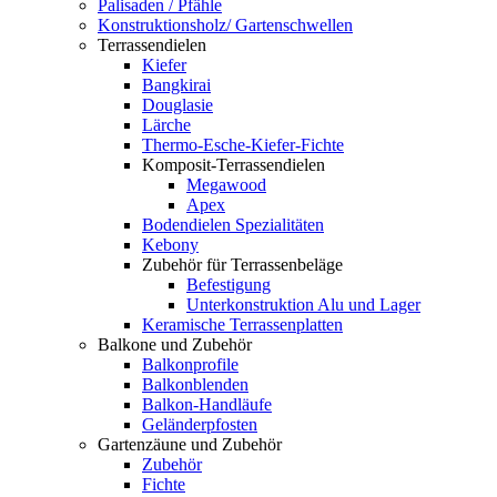
Palisaden / Pfähle
Konstruktionsholz/ Gartenschwellen
Terrassendielen
Kiefer
Bangkirai
Douglasie
Lärche
Thermo-Esche-Kiefer-Fichte
Komposit-Terrassendielen
Megawood
Apex
Bodendielen Spezialitäten
Kebony
Zubehör für Terrassenbeläge
Befestigung
Unterkonstruktion Alu und Lager
Keramische Terrassenplatten
Balkone und Zubehör
Balkonprofile
Balkonblenden
Balkon-Handläufe
Geländerpfosten
Gartenzäune und Zubehör
Zubehör
Fichte