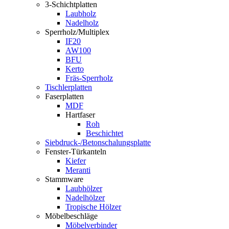
3-Schichtplatten
Laubholz
Nadelholz
Sperrholz/Multiplex
IF20
AW100
BFU
Kerto
Fräs-Sperrholz
Tischlerplatten
Faserplatten
MDF
Hartfaser
Roh
Beschichtet
Siebdruck-/Betonschalungsplatte
Fenster-Türkanteln
Kiefer
Meranti
Stammware
Laubhölzer
Nadelhölzer
Tropische Hölzer
Möbelbeschläge
Möbelverbinder