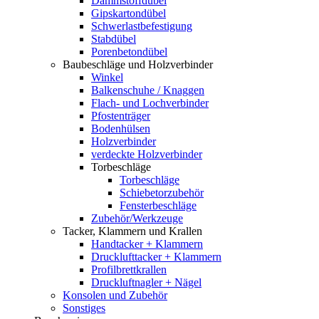
Dämmstoffdübel
Gipskartondübel
Schwerlastbefestigung
Stabdübel
Porenbetondübel
Baubeschläge und Holzverbinder
Winkel
Balkenschuhe / Knaggen
Flach- und Lochverbinder
Pfostenträger
Bodenhülsen
Holzverbinder
verdeckte Holzverbinder
Torbeschläge
Torbeschläge
Schiebetorzubehör
Fensterbeschläge
Zubehör/Werkzeuge
Tacker, Klammern und Krallen
Handtacker + Klammern
Drucklufttacker + Klammern
Profilbrettkrallen
Druckluftnagler + Nägel
Konsolen und Zubehör
Sonstiges