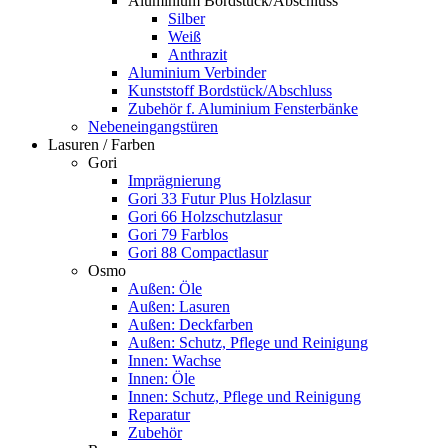
Aluminium Bordstück/Abschluss
Silber
Weiß
Anthrazit
Aluminium Verbinder
Kunststoff Bordstück/Abschluss
Zubehör f. Aluminium Fensterbänke
Nebeneingangstüren
Lasuren / Farben
Gori
Imprägnierung
Gori 33 Futur Plus Holzlasur
Gori 66 Holzschutzlasur
Gori 79 Farblos
Gori 88 Compactlasur
Osmo
Außen: Öle
Außen: Lasuren
Außen: Deckfarben
Außen: Schutz, Pflege und Reinigung
Innen: Wachse
Innen: Öle
Innen: Schutz, Pflege und Reinigung
Reparatur
Zubehör