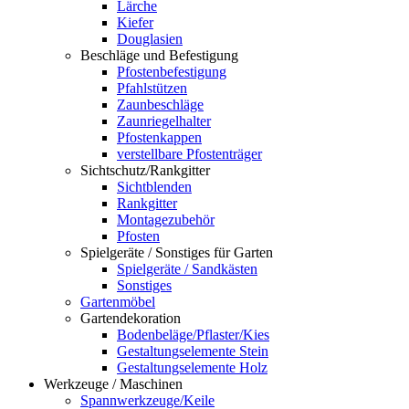
Lärche
Kiefer
Douglasien
Beschläge und Befestigung
Pfostenbefestigung
Pfahlstützen
Zaunbeschläge
Zaunriegelhalter
Pfostenkappen
verstellbare Pfostenträger
Sichtschutz/Rankgitter
Sichtblenden
Rankgitter
Montagezubehör
Pfosten
Spielgeräte / Sonstiges für Garten
Spielgeräte / Sandkästen
Sonstiges
Gartenmöbel
Gartendekoration
Bodenbeläge/Pflaster/Kies
Gestaltungselemente Stein
Gestaltungselemente Holz
Werkzeuge / Maschinen
Spannwerkzeuge/Keile