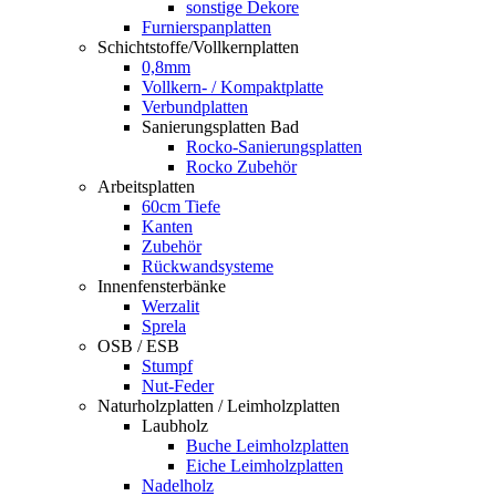
sonstige Dekore
Furnierspanplatten
Schichtstoffe/Vollkernplatten
0,8mm
Vollkern- / Kompaktplatte
Verbundplatten
Sanierungsplatten Bad
Rocko-Sanierungsplatten
Rocko Zubehör
Arbeitsplatten
60cm Tiefe
Kanten
Zubehör
Rückwandsysteme
Innenfensterbänke
Werzalit
Sprela
OSB / ESB
Stumpf
Nut-Feder
Naturholzplatten / Leimholzplatten
Laubholz
Buche Leimholzplatten
Eiche Leimholzplatten
Nadelholz