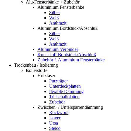
Alu-Fensterbänke + Zubehör
Aluminium Fensterbänke
Silber
Weiß
Anthrazit
Aluminium Bordstück/Abschluß
Silber
Weiß
Anthrazit
Aluminium-Verbinder
Kunststoff Bordstück/Abschluß
Zubehör f. Aluminium Fensterbänke
Trockenbau / Isolierung
Isolierstoffe
Holzfaser
Putzträger
Unterdeckplatten
flexible Dämmung
Trittschallplatten
Zubehör
Zwischen- / Untersparrendämmung
Rockwool
Isover
Ursa
Steico