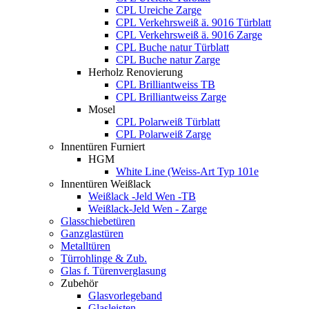
CPL Ureiche Zarge
CPL Verkehrsweiß ä. 9016 Türblatt
CPL Verkehrsweiß ä. 9016 Zarge
CPL Buche natur Türblatt
CPL Buche natur Zarge
Herholz Renovierung
CPL Brilliantweiss TB
CPL Brilliantweiss Zarge
Mosel
CPL Polarweiß Türblatt
CPL Polarweiß Zarge
Innentüren Furniert
HGM
White Line (Weiss-Art Typ 101e
Innentüren Weißlack
Weißlack -Jeld Wen -TB
Weißlack-Jeld Wen - Zarge
Glasschiebetüren
Ganzglastüren
Metalltüren
Türrohlinge & Zub.
Glas f. Türenverglasung
Zubehör
Glasvorlegeband
Glasleisten