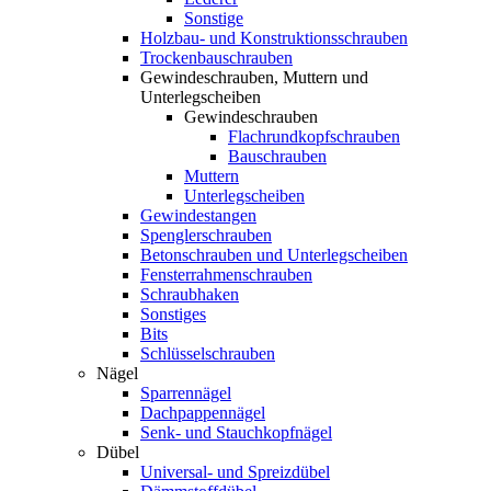
Sonstige
Holzbau- und Konstruktionsschrauben
Trockenbauschrauben
Gewindeschrauben, Muttern und
Unterlegscheiben
Gewindeschrauben
Flachrundkopfschrauben
Bauschrauben
Muttern
Unterlegscheiben
Gewindestangen
Spenglerschrauben
Betonschrauben und Unterlegscheiben
Fensterrahmenschrauben
Schraubhaken
Sonstiges
Bits
Schlüsselschrauben
Nägel
Sparrennägel
Dachpappennägel
Senk- und Stauchkopfnägel
Dübel
Universal- und Spreizdübel