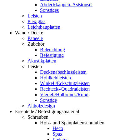
Abdeckkappen, Aststöpsel
Sonstiges
Leisten
Plexiglas
Leichtbauplatten
Wand / Decke
Paneele
Zubehör
Beleuchtung
Befestigung
Akustikplatten
Leisten
Deckenabschlussleisten
Hohlkehlleisten
Winkel-/Eckschutzleisten
Rechteck-/Quadratleisten
Viertel-/Halbrund-/Rund
Sonstige
Altholzdesign
Eisenteile / Befestigungsmaterial
Schrauben
Holz- und Spanplattenschrauben
Heco
Spax
Lederer