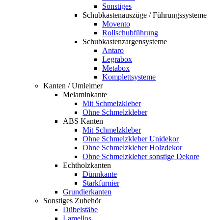
Sonstiges
Schubkastenauszüge / Führungssysteme
Movento
Rollschubführung
Schubkastenzargensysteme
Antaro
Legrabox
Metabox
Komplettsysteme
Kanten / Umleimer
Melaminkante
Mit Schmelzkleber
Ohne Schmelzkleber
ABS Kanten
Mit Schmelzkleber
Ohne Schmelzkleber Unidekor
Ohne Schmelzkleber Holzdekor
Ohne Schmelzkleber sonstige Dekore
Echtholzkanten
Dünnkante
Starkfurnier
Grundierkanten
Sonstiges Zubehör
Dübelstäbe
Lamellos