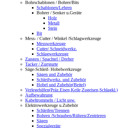
Bohrschablonen / Bohrer/Bits
Schablonen/Lehren
Bohrer / Senker u.Geräte
Holz
Metall
Stein
Bit
Mess- / Cutter / Winkel /Schlagwerkzeuge
Messwerkzeuge
Cutter/ Schneidwerkz.
Schlagwerkzeuge
Zangen / Spachtel / Dreher
Tacker / Zurrgurte
Säge-Schleif- Hobelwerkzeuge
Sägen und Zubehör
Schleifwerkz. und Zubehör
Hobel und Zubehör(Beitel)
Verlegehilfen(Präz.Eisen,Keile,Zugeisen,Schlagkl.)
Aufbewahrung
Kabeltrommeln / Licht usw.
Elektrowerkzeuge u.Zubehör
Schleifen/Trennen
Bohren /Schrauben/Rühren/Zentrieren
Sägen
Spezialgeräte