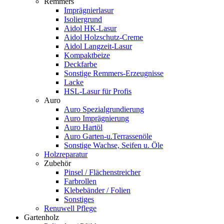
Remmers
Imprägnierlasur
Isoliergrund
Aidol HK-Lasur
Aidol Holzschutz-Creme
Aidol Langzeit-Lasur
Kompaktbeize
Deckfarbe
Sonstige Remmers-Erzeugnisse
Lacke
HSL-Lasur für Profis
Auro
Auro Spezialgrundierung
Auro Imprägnierung
Auro Hartöl
Auro Garten-u.Terrassenöle
Sonstige Wachse, Seifen u. Öle
Holzreparatur
Zubehör
Pinsel / Flächenstreicher
Farbrollen
Klebebänder / Folien
Sonstiges
Renuwell Pflege
Gartenholz