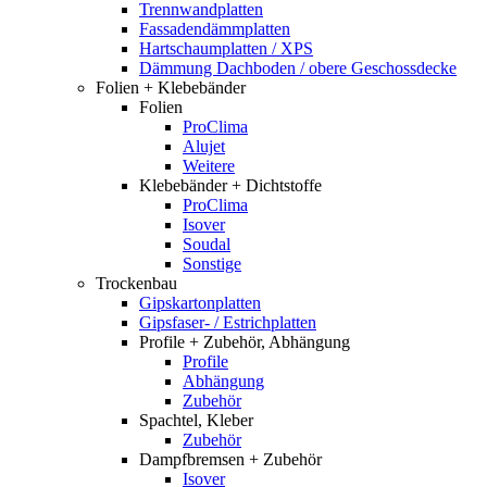
Trennwandplatten
Fassadendämmplatten
Hartschaumplatten / XPS
Dämmung Dachboden / obere Geschossdecke
Folien + Klebebänder
Folien
ProClima
Alujet
Weitere
Klebebänder + Dichtstoffe
ProClima
Isover
Soudal
Sonstige
Trockenbau
Gipskartonplatten
Gipsfaser- / Estrichplatten
Profile + Zubehör, Abhängung
Profile
Abhängung
Zubehör
Spachtel, Kleber
Zubehör
Dampfbremsen + Zubehör
Isover