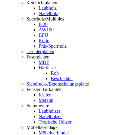
3-Schichtplatten
Laubholz
Nadelholz
Sperrholz/Multiplex
IF20
AW100
BFU
Kerto
Fräs-Sperrholz
Tischlerplatten
Faserplatten
MDF
Hartfaser
Roh
Beschichtet
Siebdruck-/Betonschalungsplatte
Fenster-Türkanteln
Kiefer
Meranti
Stammware
Laubhölzer
Nadelhölzer
Tropische Hölzer
Möbelbeschläge
Möbelverbinder