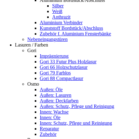
Aluminium Bordstück/Abschluss
Silber
Weiß
Anthrazit
Aluminium Verbinder
Kunststoff Bordstück/Abschluss
Zubehör f. Aluminium Fensterbänke
Nebeneingangstüren
Lasuren / Farben
Gori
Imprägnierung
Gori 33 Futur Plus Holzlasur
Gori 66 Holzschutzlasur
Gori 79 Farblos
Gori 88 Compactlasur
Osmo
Außen: Öle
Außen: Lasuren
Außen: Deckfarben
Außen: Schutz, Pflege und Reinigung
Innen: Wachse
Innen: Öle
Innen: Schutz, Pflege und Reinigung
Reparatur
Zubehör