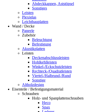
Abdeckkappen, Aststöpsel
Sonstiges
Leisten
Plexiglas
Leichtbauplatten
Wand / Decke
Paneele
Zubehör
Beleuchtung
Befestigung
Akustikplatten
Leisten
Deckenabschlussleisten
Hohlkehlleisten
Winkel-/Eckschutzleisten
Rechteck-/Quadratleisten
Viertel-/Halbrund-/Rund
Sonstige
Altholzdesign
Eisenteile / Befestigungsmaterial
Schrauben
Holz- und Spanplattenschrauben
Heco
Spax
Lederer