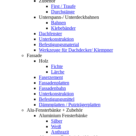
Zubehör
First / Traufe
Durchgänge
Unterspann-/ Unterdeckbahnen
Bahnen
Klebebänder
Dachfenster
Unterkonstruktion
Befestigungsmaterial
Werkzeuge für Dachdecker/ Klempner
Fassade
Holz
Fichte
Lärche
Faserzement
Fassadenplatten
Fassadenbahn
Unterkonstruktion
Befestigungsmittel
Dämmplatten / Putzträgerplatten
Alu-Fensterbänke + Zubehör
Aluminium Fensterbänke
Silber
Weiß
Anthrazit