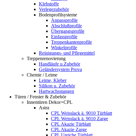
Klebstoffe
Verlegezubehör
Bodenprofilsysteme
Anpassprofile
Abschlußprofile
Übergangsprofile
Einfassprofile
Treppenkantenprofile
Winkelprofile
Reinigungs- und Pflegemittel
Treppenrenovierung
Handläufe u.Zubehör
Geländersystem Prova
Chemie / Leime
Leime, Kleber
Silikon u. Zubehör
Hartwachsstangen
Türen / Fenster & Zubehör
Innentüren Dekor+CPL
Astra
CPL Weisslack ä. 9010 Türblatt
CPL Weisslack ä. 9010 Zarge
CPL Akazie Türblatt
CPL Akazie Zarge
CPL Ureiche Türblatt