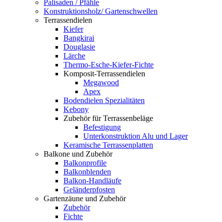
Palisaden / Pfähle
Konstruktionsholz/ Gartenschwellen
Terrassendielen
Kiefer
Bangkirai
Douglasie
Lärche
Thermo-Esche-Kiefer-Fichte
Komposit-Terrassendielen
Megawood
Apex
Bodendielen Spezialitäten
Kebony
Zubehör für Terrassenbeläge
Befestigung
Unterkonstruktion Alu und Lager
Keramische Terrassenplatten
Balkone und Zubehör
Balkonprofile
Balkonblenden
Balkon-Handläufe
Geländerpfosten
Gartenzäune und Zubehör
Zubehör
Fichte