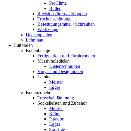
ProClima
Butler
Revisionstüren / - Klappen
Trockenschüttung
Befestigungsmittel / Schrauben
Werkzeuge
Deckenplatten
Lehmbau
Fußboden
Bodenbeläge
Fertigparkett und Furnierboden
Massivholzdielen
Dielenschrauben
Vinyl- und Designboden
Laminat
Meister
Egger
Bodenzubehör
Trittschalldämmung
Sockelleisten und Zubehör
Meister
Kährs
Parador
Egger
Sonstige