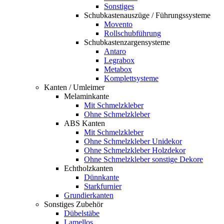
Sonstiges
Schubkastenauszüge / Führungssysteme
Movento
Rollschubführung
Schubkastenzargensysteme
Antaro
Legrabox
Metabox
Komplettsysteme
Kanten / Umleimer
Melaminkante
Mit Schmelzkleber
Ohne Schmelzkleber
ABS Kanten
Mit Schmelzkleber
Ohne Schmelzkleber Unidekor
Ohne Schmelzkleber Holzdekor
Ohne Schmelzkleber sonstige Dekore
Echtholzkanten
Dünnkante
Starkfurnier
Grundierkanten
Sonstiges Zubehör
Dübelstäbe
Lamellos