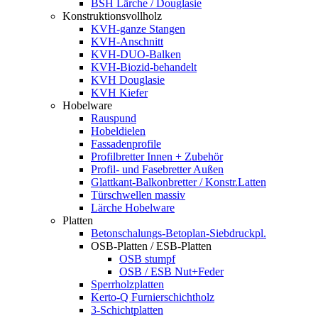
BSH Lärche / Douglasie
Konstruktionsvollholz
KVH-ganze Stangen
KVH-Anschnitt
KVH-DUO-Balken
KVH-Biozid-behandelt
KVH Douglasie
KVH Kiefer
Hobelware
Rauspund
Hobeldielen
Fassadenprofile
Profilbretter Innen + Zubehör
Profil- und Fasebretter Außen
Glattkant-Balkonbretter / Konstr.Latten
Türschwellen massiv
Lärche Hobelware
Platten
Betonschalungs-Betoplan-Siebdruckpl.
OSB-Platten / ESB-Platten
OSB stumpf
OSB / ESB Nut+Feder
Sperrholzplatten
Kerto-Q Furnierschichtholz
3-Schichtplatten