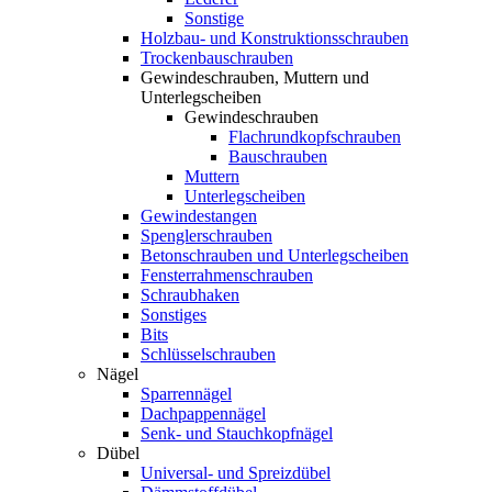
Sonstige
Holzbau- und Konstruktionsschrauben
Trockenbauschrauben
Gewindeschrauben, Muttern und
Unterlegscheiben
Gewindeschrauben
Flachrundkopfschrauben
Bauschrauben
Muttern
Unterlegscheiben
Gewindestangen
Spenglerschrauben
Betonschrauben und Unterlegscheiben
Fensterrahmenschrauben
Schraubhaken
Sonstiges
Bits
Schlüsselschrauben
Nägel
Sparrennägel
Dachpappennägel
Senk- und Stauchkopfnägel
Dübel
Universal- und Spreizdübel