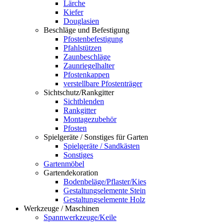
Lärche
Kiefer
Douglasien
Beschläge und Befestigung
Pfostenbefestigung
Pfahlstützen
Zaunbeschläge
Zaunriegelhalter
Pfostenkappen
verstellbare Pfostenträger
Sichtschutz/Rankgitter
Sichtblenden
Rankgitter
Montagezubehör
Pfosten
Spielgeräte / Sonstiges für Garten
Spielgeräte / Sandkästen
Sonstiges
Gartenmöbel
Gartendekoration
Bodenbeläge/Pflaster/Kies
Gestaltungselemente Stein
Gestaltungselemente Holz
Werkzeuge / Maschinen
Spannwerkzeuge/Keile