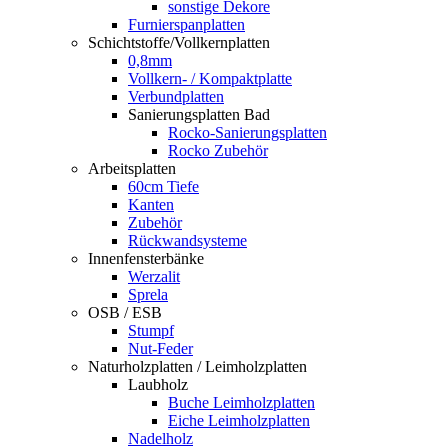
sonstige Dekore
Furnierspanplatten
Schichtstoffe/Vollkernplatten
0,8mm
Vollkern- / Kompaktplatte
Verbundplatten
Sanierungsplatten Bad
Rocko-Sanierungsplatten
Rocko Zubehör
Arbeitsplatten
60cm Tiefe
Kanten
Zubehör
Rückwandsysteme
Innenfensterbänke
Werzalit
Sprela
OSB / ESB
Stumpf
Nut-Feder
Naturholzplatten / Leimholzplatten
Laubholz
Buche Leimholzplatten
Eiche Leimholzplatten
Nadelholz