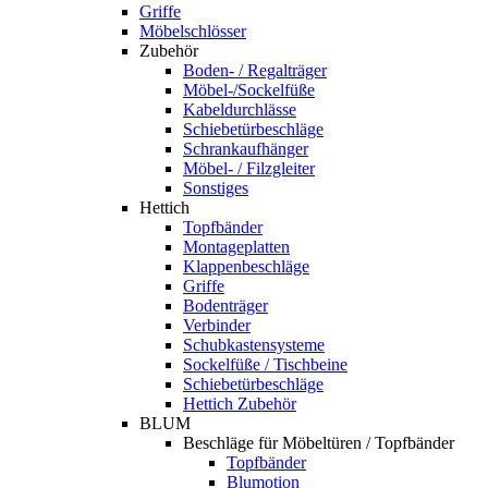
Griffe
Möbelschlösser
Zubehör
Boden- / Regalträger
Möbel-/Sockelfüße
Kabeldurchlässe
Schiebetürbeschläge
Schrankaufhänger
Möbel- / Filzgleiter
Sonstiges
Hettich
Topfbänder
Montageplatten
Klappenbeschläge
Griffe
Bodenträger
Verbinder
Schubkastensysteme
Sockelfüße / Tischbeine
Schiebetürbeschläge
Hettich Zubehör
BLUM
Beschläge für Möbeltüren / Topfbänder
Topfbänder
Blumotion