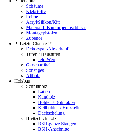
Bauchemie
Schäume
Klebstoffe
Leime
Acryl/Silikon/Kitt
Material f. Baukörperanschlüsse
Montagepistolen
Zubehör
!!! Letzte Chance !!!
Dekorspan-Abverkauf
Türen / Haustüren
Jeld Wen
Gartenartikel
Sonstiges
Altholz
Holzbau
Schnittholz
Latten
Kantholz
Bohlen / Rohhobler
Keilbohlen / Holzkeile
Dachschalung
Brettschichtholz
BSH-ganze Stangen
BSH-Anschnitte