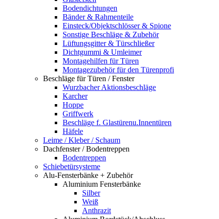
Bodendichtungen
Bänder & Rahmenteile
Einsteck/Objektschlösser & Spione
Sonstige Beschläge & Zubehör
Lüftungsgitter & Türschließer
Dichtgummi & Umleimer
Montagehilfen für Türen
Montagezubehör für den Türenprofi
Beschläge für Türen / Fenster
Wurzbacher Aktionsbeschläge
Karcher
Hoppe
Griffwerk
Beschläge f. Glastürenu.Innentüren
Häfele
Leime / Kleber / Schaum
Dachfenster / Bodentreppen
Bodentreppen
Schiebetürsysteme
Alu-Fensterbänke + Zubehör
Aluminium Fensterbänke
Silber
Weiß
Anthrazit