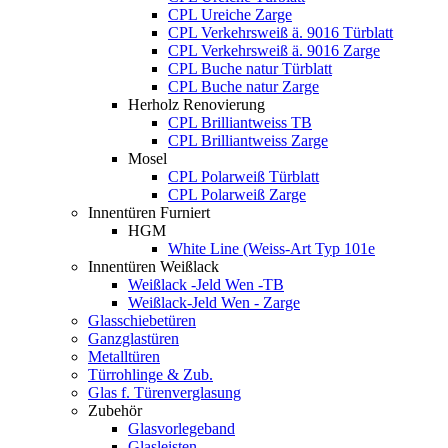
CPL Ureiche Zarge
CPL Verkehrsweiß ä. 9016 Türblatt
CPL Verkehrsweiß ä. 9016 Zarge
CPL Buche natur Türblatt
CPL Buche natur Zarge
Herholz Renovierung
CPL Brilliantweiss TB
CPL Brilliantweiss Zarge
Mosel
CPL Polarweiß Türblatt
CPL Polarweiß Zarge
Innentüren Furniert
HGM
White Line (Weiss-Art Typ 101e
Innentüren Weißlack
Weißlack -Jeld Wen -TB
Weißlack-Jeld Wen - Zarge
Glasschiebetüren
Ganzglastüren
Metalltüren
Türrohlinge & Zub.
Glas f. Türenverglasung
Zubehör
Glasvorlegeband
Glasleisten