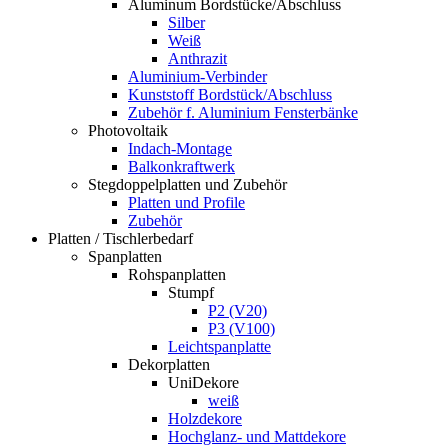
Aluminum Bordstücke/Abschluss
Silber
Weiß
Anthrazit
Aluminium-Verbinder
Kunststoff Bordstück/Abschluss
Zubehör f. Aluminium Fensterbänke
Photovoltaik
Indach-Montage
Balkonkraftwerk
Stegdoppelplatten und Zubehör
Platten und Profile
Zubehör
Platten / Tischlerbedarf
Spanplatten
Rohspanplatten
Stumpf
P2 (V20)
P3 (V100)
Leichtspanplatte
Dekorplatten
UniDekore
weiß
Holzdekore
Hochglanz- und Mattdekore