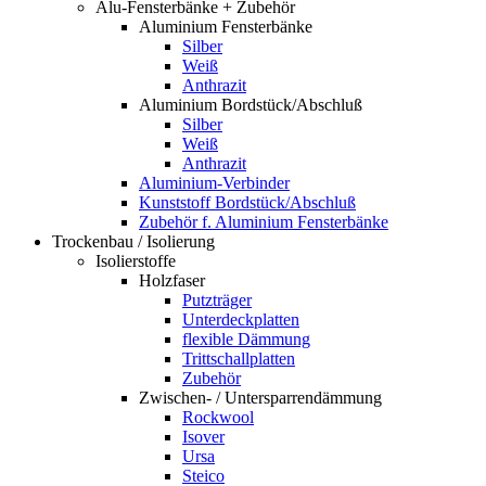
Alu-Fensterbänke + Zubehör
Aluminium Fensterbänke
Silber
Weiß
Anthrazit
Aluminium Bordstück/Abschluß
Silber
Weiß
Anthrazit
Aluminium-Verbinder
Kunststoff Bordstück/Abschluß
Zubehör f. Aluminium Fensterbänke
Trockenbau / Isolierung
Isolierstoffe
Holzfaser
Putzträger
Unterdeckplatten
flexible Dämmung
Trittschallplatten
Zubehör
Zwischen- / Untersparrendämmung
Rockwool
Isover
Ursa
Steico