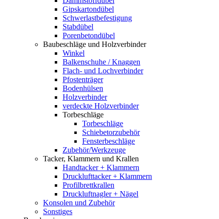
Dämmstoffdübel
Gipskartondübel
Schwerlastbefestigung
Stabdübel
Porenbetondübel
Baubeschläge und Holzverbinder
Winkel
Balkenschuhe / Knaggen
Flach- und Lochverbinder
Pfostenträger
Bodenhülsen
Holzverbinder
verdeckte Holzverbinder
Torbeschläge
Torbeschläge
Schiebetorzubehör
Fensterbeschläge
Zubehör/Werkzeuge
Tacker, Klammern und Krallen
Handtacker + Klammern
Drucklufttacker + Klammern
Profilbrettkrallen
Druckluftnagler + Nägel
Konsolen und Zubehör
Sonstiges