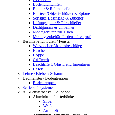
Bodendichtungen
Bänder & Rahmenteile
Einsteck/Objektschlösser & Spione
Sonstige Beschläge & Zubehör
Lüftungsgitter & Türschließer
Dichtgummi & Umleimer
Montagehilfen für Türen
Montagezubehör für den Türenprofi
Beschläge für Türen / Fenster
Wurzbacher Aktionsbeschläge
Karcher
Hoppe
Griffwerk
Beschläge f. Glastürenu.Innentüren
Häfele
Leime / Kleber / Schaum
Dachfenster / Bodentreppen
Bodentreppen
Schiebetürsysteme
Alu-Fensterbänke + Zubehör
Aluminium Fensterbänke
Silber
Weiß
Anthrazit