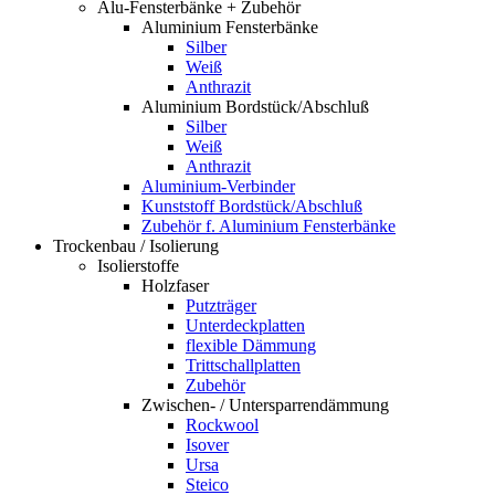
Alu-Fensterbänke + Zubehör
Aluminium Fensterbänke
Silber
Weiß
Anthrazit
Aluminium Bordstück/Abschluß
Silber
Weiß
Anthrazit
Aluminium-Verbinder
Kunststoff Bordstück/Abschluß
Zubehör f. Aluminium Fensterbänke
Trockenbau / Isolierung
Isolierstoffe
Holzfaser
Putzträger
Unterdeckplatten
flexible Dämmung
Trittschallplatten
Zubehör
Zwischen- / Untersparrendämmung
Rockwool
Isover
Ursa
Steico