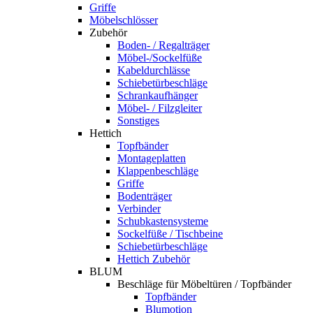
Griffe
Möbelschlösser
Zubehör
Boden- / Regalträger
Möbel-/Sockelfüße
Kabeldurchlässe
Schiebetürbeschläge
Schrankaufhänger
Möbel- / Filzgleiter
Sonstiges
Hettich
Topfbänder
Montageplatten
Klappenbeschläge
Griffe
Bodenträger
Verbinder
Schubkastensysteme
Sockelfüße / Tischbeine
Schiebetürbeschläge
Hettich Zubehör
BLUM
Beschläge für Möbeltüren / Topfbänder
Topfbänder
Blumotion