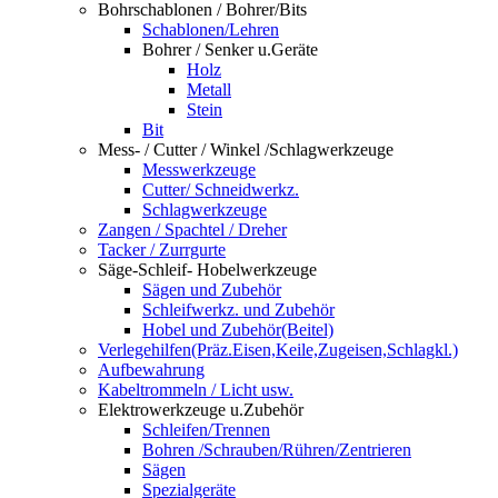
Bohrschablonen / Bohrer/Bits
Schablonen/Lehren
Bohrer / Senker u.Geräte
Holz
Metall
Stein
Bit
Mess- / Cutter / Winkel /Schlagwerkzeuge
Messwerkzeuge
Cutter/ Schneidwerkz.
Schlagwerkzeuge
Zangen / Spachtel / Dreher
Tacker / Zurrgurte
Säge-Schleif- Hobelwerkzeuge
Sägen und Zubehör
Schleifwerkz. und Zubehör
Hobel und Zubehör(Beitel)
Verlegehilfen(Präz.Eisen,Keile,Zugeisen,Schlagkl.)
Aufbewahrung
Kabeltrommeln / Licht usw.
Elektrowerkzeuge u.Zubehör
Schleifen/Trennen
Bohren /Schrauben/Rühren/Zentrieren
Sägen
Spezialgeräte