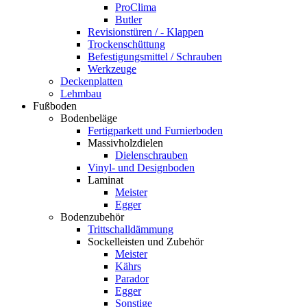
ProClima
Butler
Revisionstüren / - Klappen
Trockenschüttung
Befestigungsmittel / Schrauben
Werkzeuge
Deckenplatten
Lehmbau
Fußboden
Bodenbeläge
Fertigparkett und Furnierboden
Massivholzdielen
Dielenschrauben
Vinyl- und Designboden
Laminat
Meister
Egger
Bodenzubehör
Trittschalldämmung
Sockelleisten und Zubehör
Meister
Kährs
Parador
Egger
Sonstige