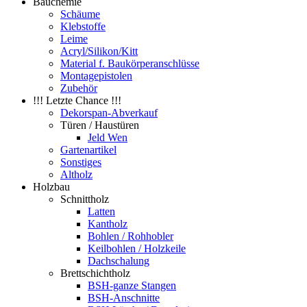
Bauchemie
Schäume
Klebstoffe
Leime
Acryl/Silikon/Kitt
Material f. Baukörperanschlüsse
Montagepistolen
Zubehör
!!! Letzte Chance !!!
Dekorspan-Abverkauf
Türen / Haustüren
Jeld Wen
Gartenartikel
Sonstiges
Altholz
Holzbau
Schnittholz
Latten
Kantholz
Bohlen / Rohhobler
Keilbohlen / Holzkeile
Dachschalung
Brettschichtholz
BSH-ganze Stangen
BSH-Anschnitte