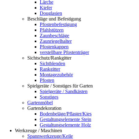
Lärche
Kiefer
Douglasien
Beschläge und Befestigung
Pfostenbefestigung
Pfahlstützen
Zaunbeschläge
Zaunriegelhalter
Pfostenkappen
verstellbare Pfostenträger
Sichtschutz/Rankgitter
Sichtblenden
Rankgitter
Montagezubehör
Pfosten
Spielgeräte / Sonstiges für Garten
Spielgeräte / Sandkästen
Sonstiges
Gartenmöbel
Gartendekoration
Bodenbeläge/Pflaster/Kies
Gestaltungselemente Stein
Gestaltungselemente Holz
Werkzeuge / Maschinen
Spannwerkzeuge/Keile