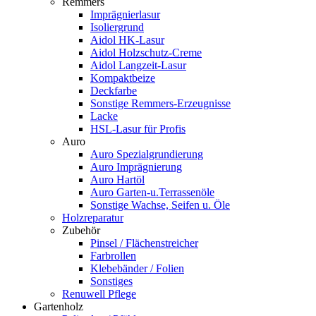
Remmers
Imprägnierlasur
Isoliergrund
Aidol HK-Lasur
Aidol Holzschutz-Creme
Aidol Langzeit-Lasur
Kompaktbeize
Deckfarbe
Sonstige Remmers-Erzeugnisse
Lacke
HSL-Lasur für Profis
Auro
Auro Spezialgrundierung
Auro Imprägnierung
Auro Hartöl
Auro Garten-u.Terrassenöle
Sonstige Wachse, Seifen u. Öle
Holzreparatur
Zubehör
Pinsel / Flächenstreicher
Farbrollen
Klebebänder / Folien
Sonstiges
Renuwell Pflege
Gartenholz