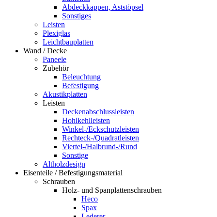
Abdeckkappen, Aststöpsel
Sonstiges
Leisten
Plexiglas
Leichtbauplatten
Wand / Decke
Paneele
Zubehör
Beleuchtung
Befestigung
Akustikplatten
Leisten
Deckenabschlussleisten
Hohlkehlleisten
Winkel-/Eckschutzleisten
Rechteck-/Quadratleisten
Viertel-/Halbrund-/Rund
Sonstige
Altholzdesign
Eisenteile / Befestigungsmaterial
Schrauben
Holz- und Spanplattenschrauben
Heco
Spax
Lederer