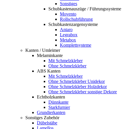
Sonstiges
Schubkastenauszüge / Führungssysteme
Movento
Rollschubführung
Schubkastenzargensysteme
Antaro
Legrabox
Metabox
Komplettsysteme
Kanten / Umleimer
Melaminkante
Mit Schmelzkleber
Ohne Schmelzkleber
ABS Kanten
Mit Schmelzkleber
Ohne Schmelzkleber Unidekor
Ohne Schmelzkleber Holzdekor
Ohne Schmelzkleber sonstige Dekore
Echtholzkanten
Dünnkante
Starkfurnier
Grundierkanten
Sonstiges Zubehör
Dübelstäbe
Lamellos