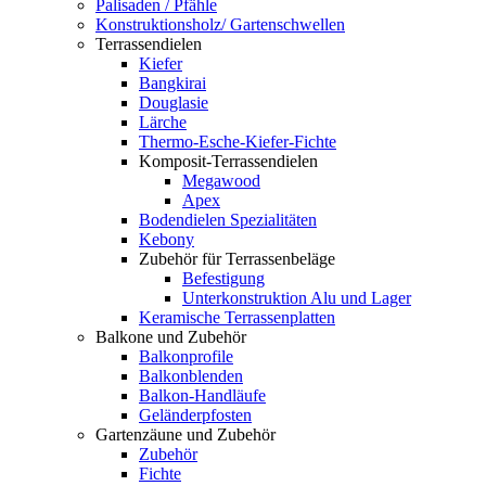
Palisaden / Pfähle
Konstruktionsholz/ Gartenschwellen
Terrassendielen
Kiefer
Bangkirai
Douglasie
Lärche
Thermo-Esche-Kiefer-Fichte
Komposit-Terrassendielen
Megawood
Apex
Bodendielen Spezialitäten
Kebony
Zubehör für Terrassenbeläge
Befestigung
Unterkonstruktion Alu und Lager
Keramische Terrassenplatten
Balkone und Zubehör
Balkonprofile
Balkonblenden
Balkon-Handläufe
Geländerpfosten
Gartenzäune und Zubehör
Zubehör
Fichte