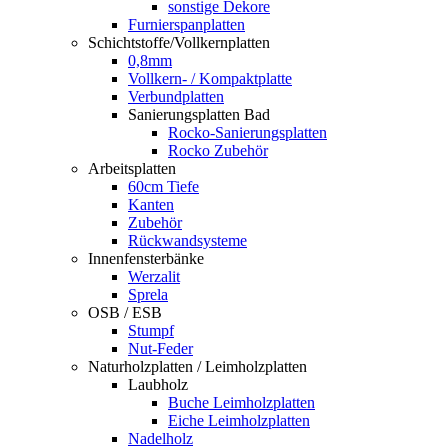
sonstige Dekore
Furnierspanplatten
Schichtstoffe/Vollkernplatten
0,8mm
Vollkern- / Kompaktplatte
Verbundplatten
Sanierungsplatten Bad
Rocko-Sanierungsplatten
Rocko Zubehör
Arbeitsplatten
60cm Tiefe
Kanten
Zubehör
Rückwandsysteme
Innenfensterbänke
Werzalit
Sprela
OSB / ESB
Stumpf
Nut-Feder
Naturholzplatten / Leimholzplatten
Laubholz
Buche Leimholzplatten
Eiche Leimholzplatten
Nadelholz