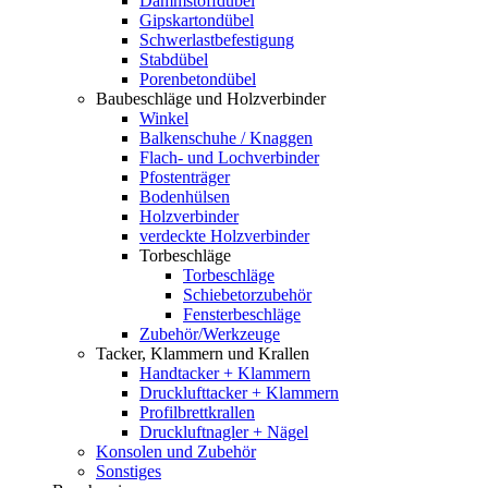
Dämmstoffdübel
Gipskartondübel
Schwerlastbefestigung
Stabdübel
Porenbetondübel
Baubeschläge und Holzverbinder
Winkel
Balkenschuhe / Knaggen
Flach- und Lochverbinder
Pfostenträger
Bodenhülsen
Holzverbinder
verdeckte Holzverbinder
Torbeschläge
Torbeschläge
Schiebetorzubehör
Fensterbeschläge
Zubehör/Werkzeuge
Tacker, Klammern und Krallen
Handtacker + Klammern
Drucklufttacker + Klammern
Profilbrettkrallen
Druckluftnagler + Nägel
Konsolen und Zubehör
Sonstiges