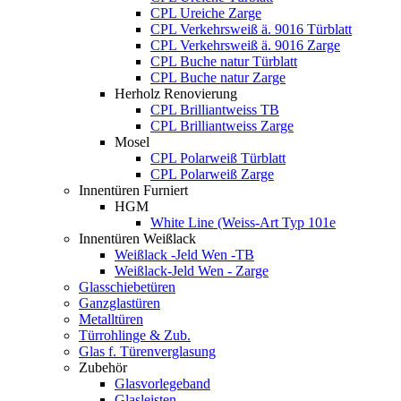
CPL Ureiche Zarge
CPL Verkehrsweiß ä. 9016 Türblatt
CPL Verkehrsweiß ä. 9016 Zarge
CPL Buche natur Türblatt
CPL Buche natur Zarge
Herholz Renovierung
CPL Brilliantweiss TB
CPL Brilliantweiss Zarge
Mosel
CPL Polarweiß Türblatt
CPL Polarweiß Zarge
Innentüren Furniert
HGM
White Line (Weiss-Art Typ 101e
Innentüren Weißlack
Weißlack -Jeld Wen -TB
Weißlack-Jeld Wen - Zarge
Glasschiebetüren
Ganzglastüren
Metalltüren
Türrohlinge & Zub.
Glas f. Türenverglasung
Zubehör
Glasvorlegeband
Glasleisten