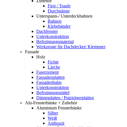
Zubehör
First / Traufe
Durchgänge
Unterspann-/ Unterdeckbahnen
Bahnen
Klebebänder
Dachfenster
Unterkonstruktion
Befestigungsmaterial
Werkzeuge für Dachdecker/ Klempner
Fassade
Holz
Fichte
Lärche
Faserzement
Fassadenplatten
Fassadenbahn
Unterkonstruktion
Befestigungsmittel
Dämmplatten / Putzträgerplatten
Alu-Fensterbänke + Zubehör
Aluminium Fensterbänke
Silber
Weiß
Anthrazit