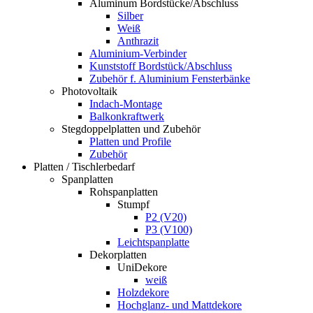
Aluminum Bordstücke/Abschluss
Silber
Weiß
Anthrazit
Aluminium-Verbinder
Kunststoff Bordstück/Abschluss
Zubehör f. Aluminium Fensterbänke
Photovoltaik
Indach-Montage
Balkonkraftwerk
Stegdoppelplatten und Zubehör
Platten und Profile
Zubehör
Platten / Tischlerbedarf
Spanplatten
Rohspanplatten
Stumpf
P2 (V20)
P3 (V100)
Leichtspanplatte
Dekorplatten
UniDekore
weiß
Holzdekore
Hochglanz- und Mattdekore