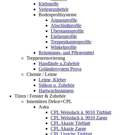
Klebstoffe
Verlegezubehör
Bodenprofilsysteme
Anpassprofile
Abschlußprofile
Übergangsprofile
Einfassprofile
Treppenkantenprofile
Winkelprofile
Reinigungs- und Pflegemittel
Treppenrenovierung
Handläufe u.Zubehör
Geländersystem Prova
Chemie / Leime
Leime, Kleber
Silikon u. Zubehör
Hartwachsstangen
Türen / Fenster & Zubehör
Innentüren Dekor+CPL
Astra
CPL Weisslack ä. 9010 Türblatt
CPL Weisslack ä. 9010 Zarge
CPL Akazie Türblatt
CPL Akazie Zarge
CPL Ureiche Türblatt