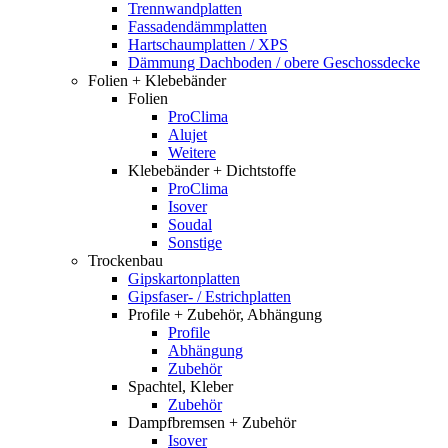
Trennwandplatten
Fassadendämmplatten
Hartschaumplatten / XPS
Dämmung Dachboden / obere Geschossdecke
Folien + Klebebänder
Folien
ProClima
Alujet
Weitere
Klebebänder + Dichtstoffe
ProClima
Isover
Soudal
Sonstige
Trockenbau
Gipskartonplatten
Gipsfaser- / Estrichplatten
Profile + Zubehör, Abhängung
Profile
Abhängung
Zubehör
Spachtel, Kleber
Zubehör
Dampfbremsen + Zubehör
Isover