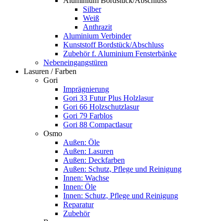
Aluminium Bordstück/Abschluss
Silber
Weiß
Anthrazit
Aluminium Verbinder
Kunststoff Bordstück/Abschluss
Zubehör f. Aluminium Fensterbänke
Nebeneingangstüren
Lasuren / Farben
Gori
Imprägnierung
Gori 33 Futur Plus Holzlasur
Gori 66 Holzschutzlasur
Gori 79 Farblos
Gori 88 Compactlasur
Osmo
Außen: Öle
Außen: Lasuren
Außen: Deckfarben
Außen: Schutz, Pflege und Reinigung
Innen: Wachse
Innen: Öle
Innen: Schutz, Pflege und Reinigung
Reparatur
Zubehör