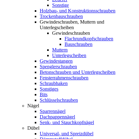
Sonstige
Holzbau- und Konstruktionsschrauben
Trockenbauschrauben
Gewindeschrauben, Muttern und
Unterlegscheiben
Gewindeschrauben
Flachrundkopfschrauben
Bauschrauben
Muttern
Unterlegscheiben
Gewindestangen
Spenglerschrauben
Betonschrauben und Unterlegscheiben
Fensterrahmenschrauben
Schraubhaken
Sonstiges
Bits
Schlüsselschrauben
Nägel
Sparrennägel
Dachpappennägel
Senk- und Stauchkopfnägel
Dübel
Universal- und Spreizdübel