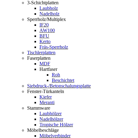
3-Schichtplatten
Laubholz
Nadelholz
Sperrholz/Multiplex
IF20
AW100
BFU
Kerto
Fräs-Sperrholz
Tischlerplatten
Faserplatten
MDF
Hartfaser
Roh
Beschichtet
Siebdruck-/Betonschalungsplatte
Fenster-Türkanteln
Kiefer
Meranti
Stammware
Laubhölzer
Nadelhölzer
Tropische Hölzer
Möbelbeschläge
Möbelverbinder