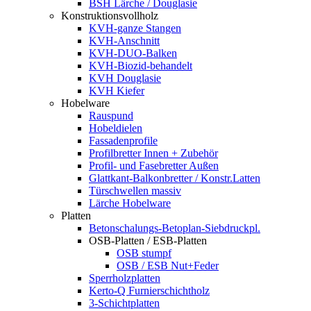
BSH Lärche / Douglasie
Konstruktionsvollholz
KVH-ganze Stangen
KVH-Anschnitt
KVH-DUO-Balken
KVH-Biozid-behandelt
KVH Douglasie
KVH Kiefer
Hobelware
Rauspund
Hobeldielen
Fassadenprofile
Profilbretter Innen + Zubehör
Profil- und Fasebretter Außen
Glattkant-Balkonbretter / Konstr.Latten
Türschwellen massiv
Lärche Hobelware
Platten
Betonschalungs-Betoplan-Siebdruckpl.
OSB-Platten / ESB-Platten
OSB stumpf
OSB / ESB Nut+Feder
Sperrholzplatten
Kerto-Q Furnierschichtholz
3-Schichtplatten