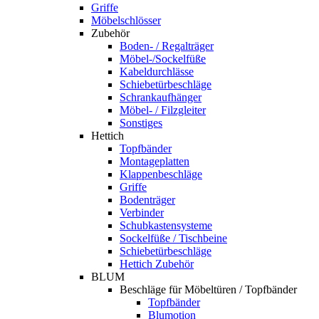
Griffe
Möbelschlösser
Zubehör
Boden- / Regalträger
Möbel-/Sockelfüße
Kabeldurchlässe
Schiebetürbeschläge
Schrankaufhänger
Möbel- / Filzgleiter
Sonstiges
Hettich
Topfbänder
Montageplatten
Klappenbeschläge
Griffe
Bodenträger
Verbinder
Schubkastensysteme
Sockelfüße / Tischbeine
Schiebetürbeschläge
Hettich Zubehör
BLUM
Beschläge für Möbeltüren / Topfbänder
Topfbänder
Blumotion