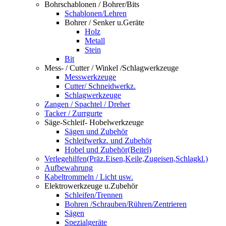
Bohrschablonen / Bohrer/Bits
Schablonen/Lehren
Bohrer / Senker u.Geräte
Holz
Metall
Stein
Bit
Mess- / Cutter / Winkel /Schlagwerkzeuge
Messwerkzeuge
Cutter/ Schneidwerkz.
Schlagwerkzeuge
Zangen / Spachtel / Dreher
Tacker / Zurrgurte
Säge-Schleif- Hobelwerkzeuge
Sägen und Zubehör
Schleifwerkz. und Zubehör
Hobel und Zubehör(Beitel)
Verlegehilfen(Präz.Eisen,Keile,Zugeisen,Schlagkl.)
Aufbewahrung
Kabeltrommeln / Licht usw.
Elektrowerkzeuge u.Zubehör
Schleifen/Trennen
Bohren /Schrauben/Rühren/Zentrieren
Sägen
Spezialgeräte