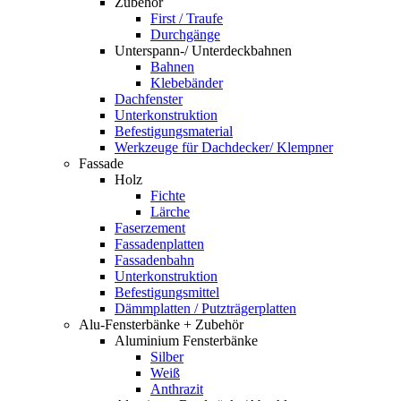
Zubehör
First / Traufe
Durchgänge
Unterspann-/ Unterdeckbahnen
Bahnen
Klebebänder
Dachfenster
Unterkonstruktion
Befestigungsmaterial
Werkzeuge für Dachdecker/ Klempner
Fassade
Holz
Fichte
Lärche
Faserzement
Fassadenplatten
Fassadenbahn
Unterkonstruktion
Befestigungsmittel
Dämmplatten / Putzträgerplatten
Alu-Fensterbänke + Zubehör
Aluminium Fensterbänke
Silber
Weiß
Anthrazit