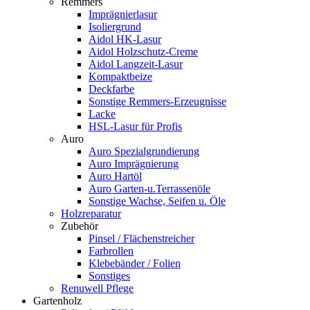
Remmers
Imprägnierlasur
Isoliergrund
Aidol HK-Lasur
Aidol Holzschutz-Creme
Aidol Langzeit-Lasur
Kompaktbeize
Deckfarbe
Sonstige Remmers-Erzeugnisse
Lacke
HSL-Lasur für Profis
Auro
Auro Spezialgrundierung
Auro Imprägnierung
Auro Hartöl
Auro Garten-u.Terrassenöle
Sonstige Wachse, Seifen u. Öle
Holzreparatur
Zubehör
Pinsel / Flächenstreicher
Farbrollen
Klebebänder / Folien
Sonstiges
Renuwell Pflege
Gartenholz