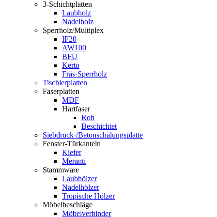
3-Schichtplatten
Laubholz
Nadelholz
Sperrholz/Multiplex
IF20
AW100
BFU
Kerto
Fräs-Sperrholz
Tischlerplatten
Faserplatten
MDF
Hartfaser
Roh
Beschichtet
Siebdruck-/Betonschalungsplatte
Fenster-Türkanteln
Kiefer
Meranti
Stammware
Laubhölzer
Nadelhölzer
Tropische Hölzer
Möbelbeschläge
Möbelverbinder