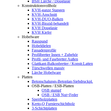
BSH Lärche / Douglasie
Konstruktionsvollholz
KVH-ganze Stangen
KVH-Anschnitt
KVH-DUO-Balken
KVH-Biozid-behandelt
KVH Douglasie
KVH Kiefer
Hobelware
Rauspund
Hobeldielen
Fassadenprofile
Profilbretter Innen + Zubehör
Profil- und Fasebretter Außen
Glattkant-Balkonbretter / Konstr.Latten
Türschwellen massiv
Lärche Hobelware
Platten
Betonschalungs-Betoplan-Siebdruckpl.
OSB-Platten / ESB-Platten
OSB stumpf
OSB / ESB Nut+Feder
Sperrholzplatten
Kerto-Q Furnierschichtholz
3-Schichtplatten