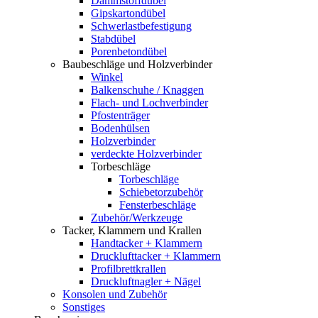
Dämmstoffdübel
Gipskartondübel
Schwerlastbefestigung
Stabdübel
Porenbetondübel
Baubeschläge und Holzverbinder
Winkel
Balkenschuhe / Knaggen
Flach- und Lochverbinder
Pfostenträger
Bodenhülsen
Holzverbinder
verdeckte Holzverbinder
Torbeschläge
Torbeschläge
Schiebetorzubehör
Fensterbeschläge
Zubehör/Werkzeuge
Tacker, Klammern und Krallen
Handtacker + Klammern
Drucklufttacker + Klammern
Profilbrettkrallen
Druckluftnagler + Nägel
Konsolen und Zubehör
Sonstiges