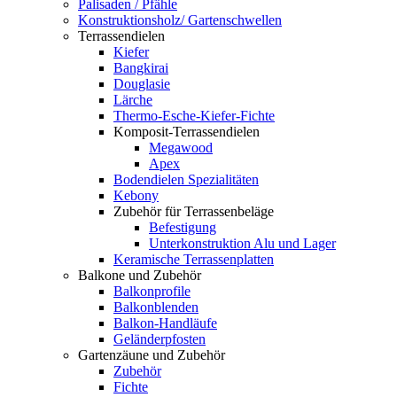
Palisaden / Pfähle
Konstruktionsholz/ Gartenschwellen
Terrassendielen
Kiefer
Bangkirai
Douglasie
Lärche
Thermo-Esche-Kiefer-Fichte
Komposit-Terrassendielen
Megawood
Apex
Bodendielen Spezialitäten
Kebony
Zubehör für Terrassenbeläge
Befestigung
Unterkonstruktion Alu und Lager
Keramische Terrassenplatten
Balkone und Zubehör
Balkonprofile
Balkonblenden
Balkon-Handläufe
Geländerpfosten
Gartenzäune und Zubehör
Zubehör
Fichte