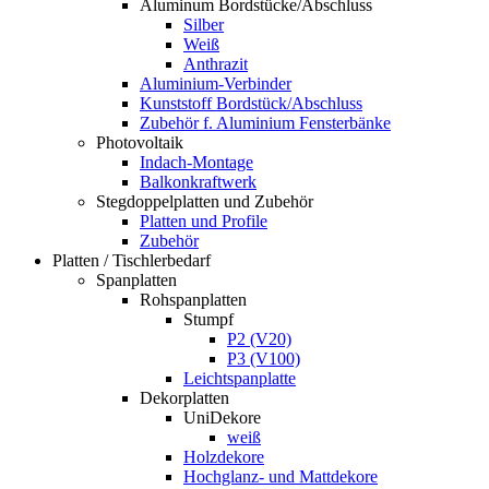
Aluminum Bordstücke/Abschluss
Silber
Weiß
Anthrazit
Aluminium-Verbinder
Kunststoff Bordstück/Abschluss
Zubehör f. Aluminium Fensterbänke
Photovoltaik
Indach-Montage
Balkonkraftwerk
Stegdoppelplatten und Zubehör
Platten und Profile
Zubehör
Platten / Tischlerbedarf
Spanplatten
Rohspanplatten
Stumpf
P2 (V20)
P3 (V100)
Leichtspanplatte
Dekorplatten
UniDekore
weiß
Holzdekore
Hochglanz- und Mattdekore