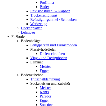
ProClima
Butler
Revisionstüren / - Klappen
Trockenschüttung
Befestigungsmittel / Schrauben
Werkzeuge
Deckenplatten
Lehmbau
Fußboden
Bodenbeläge
Fertigparkett und Furnierboden
Massivholzdielen
Dielenschrauben
Vinyl- und Designboden
Laminat
Meister
Egger
Bodenzubehör
Trittschalldämmung
Sockelleisten und Zubehör
Meister
Kährs
Parador
Egger
Sonstige