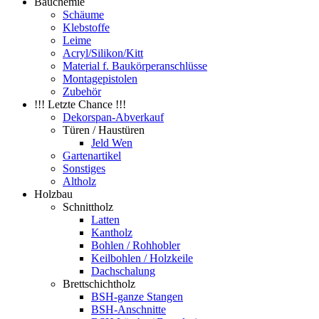
Bauchemie
Schäume
Klebstoffe
Leime
Acryl/Silikon/Kitt
Material f. Baukörperanschlüsse
Montagepistolen
Zubehör
!!! Letzte Chance !!!
Dekorspan-Abverkauf
Türen / Haustüren
Jeld Wen
Gartenartikel
Sonstiges
Altholz
Holzbau
Schnittholz
Latten
Kantholz
Bohlen / Rohhobler
Keilbohlen / Holzkeile
Dachschalung
Brettschichtholz
BSH-ganze Stangen
BSH-Anschnitte