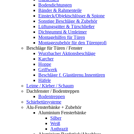
Bodendichtungen
Bänder & Rahmenteile
Einsteck/Objektschlösser & Spione
Sonstige Beschläge & Zubehör
Lüftungsgitter & Türschließer
Dichtgummi & Umleimer
Montagehilfen für Türen
Montagezubehör für den Türenprofi
Beschläge für Türen / Fenster
Wurzbacher Aktionsbeschläge
Karcher
Hoppe
Griffwerk
Beschläge f. Glastürenu.Innentüren
Häfele
Leime / Kleber / Schaum
Dachfenster / Bodentreppen
Bodentreppen
Schiebetürsysteme
Alu-Fensterbänke + Zubehör
Aluminium Fensterbänke
Silber
Weiß
Anthrazit