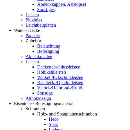
Abdeckkappen, Aststöpsel
Sonstiges
Leisten
Plexiglas
Leichtbauplatten
Wand / Decke
Paneele
Zubehör
Beleuchtung
Befestigung
Akustikplatten
Leisten
Deckenabschlussleisten
Hohlkehlleisten
Winkel-/Eckschutzleisten
Rechteck-/Quadratleisten
Viertel-/Halbrund-/Rund
Sonstige
Altholzdesign
Eisenteile / Befestigungsmaterial
Schrauben
Holz- und Spanplattenschrauben
Heco
Spax
Lederer