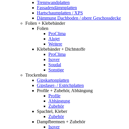
Trennwandplatten
Fassadendämmplatten
Hartschaumplatten / XPS
Dämmung Dachboden / obere Geschossdecke
Folien + Klebebänder
Folien
ProClima
Alujet
Weitere
Klebebänder + Dichtstoffe
ProClima
Isover
Soudal
Sonstige
Trockenbau
Gipskartonplatten
Gipsfaser- / Estrichplatten
Profile + Zubehör, Abhängung
Profile
Abhängung
Zubehör
Spachtel, Kleber
Zubehör
Dampfbremsen + Zubehör
Isover