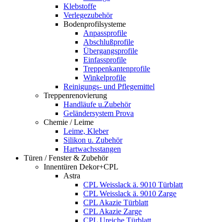
Klebstoffe
Verlegezubehör
Bodenprofilsysteme
Anpassprofile
Abschlußprofile
Übergangsprofile
Einfassprofile
Treppenkantenprofile
Winkelprofile
Reinigungs- und Pflegemittel
Treppenrenovierung
Handläufe u.Zubehör
Geländersystem Prova
Chemie / Leime
Leime, Kleber
Silikon u. Zubehör
Hartwachsstangen
Türen / Fenster & Zubehör
Innentüren Dekor+CPL
Astra
CPL Weisslack ä. 9010 Türblatt
CPL Weisslack ä. 9010 Zarge
CPL Akazie Türblatt
CPL Akazie Zarge
CPL Ureiche Türblatt