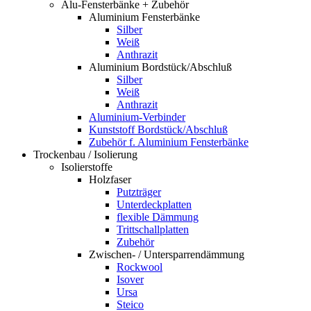
Alu-Fensterbänke + Zubehör
Aluminium Fensterbänke
Silber
Weiß
Anthrazit
Aluminium Bordstück/Abschluß
Silber
Weiß
Anthrazit
Aluminium-Verbinder
Kunststoff Bordstück/Abschluß
Zubehör f. Aluminium Fensterbänke
Trockenbau / Isolierung
Isolierstoffe
Holzfaser
Putzträger
Unterdeckplatten
flexible Dämmung
Trittschallplatten
Zubehör
Zwischen- / Untersparrendämmung
Rockwool
Isover
Ursa
Steico