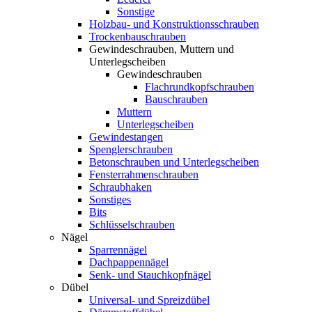
Sonstige
Holzbau- und Konstruktionsschrauben
Trockenbauschrauben
Gewindeschrauben, Muttern und
Unterlegscheiben
Gewindeschrauben
Flachrundkopfschrauben
Bauschrauben
Muttern
Unterlegscheiben
Gewindestangen
Spenglerschrauben
Betonschrauben und Unterlegscheiben
Fensterrahmenschrauben
Schraubhaken
Sonstiges
Bits
Schlüsselschrauben
Nägel
Sparrennägel
Dachpappennägel
Senk- und Stauchkopfnägel
Dübel
Universal- und Spreizdübel