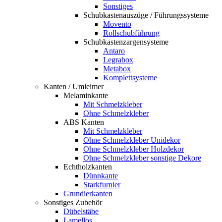
Sonstiges
Schubkastenauszüge / Führungssysteme
Movento
Rollschubführung
Schubkastenzargensysteme
Antaro
Legrabox
Metabox
Komplettsysteme
Kanten / Umleimer
Melaminkante
Mit Schmelzkleber
Ohne Schmelzkleber
ABS Kanten
Mit Schmelzkleber
Ohne Schmelzkleber Unidekor
Ohne Schmelzkleber Holzdekor
Ohne Schmelzkleber sonstige Dekore
Echtholzkanten
Dünnkante
Starkfurnier
Grundierkanten
Sonstiges Zubehör
Dübelstäbe
Lamellos