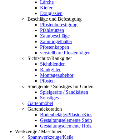
Lärche
Kiefer
Douglasien
Beschläge und Befestigung
Pfostenbefestigung
Pfahlstützen
Zaunbeschläge
Zaunriegelhalter
Pfostenkappen
verstellbare Pfostenträger
Sichtschutz/Rankgitter
Sichtblenden
Rankgitter
Montagezubehör
Pfosten
Spielgeräte / Sonstiges für Garten
Spielgeräte / Sandkästen
Sonstiges
Gartenmöbel
Gartendekoration
Bodenbeläge/Pflaster/Kies
Gestaltungselemente Stein
Gestaltungselemente Holz
Werkzeuge / Maschinen
Spannwerkzeuge/Keile