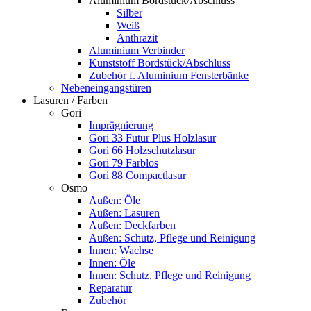
Aluminium Bordstück/Abschluss
Silber
Weiß
Anthrazit
Aluminium Verbinder
Kunststoff Bordstück/Abschluss
Zubehör f. Aluminium Fensterbänke
Nebeneingangstüren
Lasuren / Farben
Gori
Imprägnierung
Gori 33 Futur Plus Holzlasur
Gori 66 Holzschutzlasur
Gori 79 Farblos
Gori 88 Compactlasur
Osmo
Außen: Öle
Außen: Lasuren
Außen: Deckfarben
Außen: Schutz, Pflege und Reinigung
Innen: Wachse
Innen: Öle
Innen: Schutz, Pflege und Reinigung
Reparatur
Zubehör