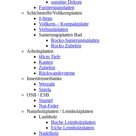
sonstige Dekore
Furnierspanplatten
Schichtstoffe/Vollkernplatten
0,8mm
Vollkern- / Kompaktplatte
Verbundplatten
Sanierungsplatten Bad
Rocko-Sanierungsplatten
Rocko Zubehör
Arbeitsplatten
60cm Tiefe
Kanten
Zubehör
Rückwandsysteme
Innenfensterbänke
Werzalit
Sprela
OSB / ESB
Stumpf
Nut-Feder
Naturholzplatten / Leimholzplatten
Laubholz
Buche Leimholzplatten
Eiche Leimholzplatten
Nadelholz