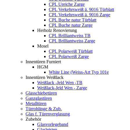
CPL Ureiche Zarge
CPL Verkehrsweiß ä. 9016 Türblatt
CPL Verkehrsweiß ä. 9016 Zarge
CPL Buche natur Türblatt
CPL Buche natur Zarge
Herholz Renovierung
CPL Brilliantweiss TB
CPL Brilliantweiss Zarge
Mosel
CPL Polarweiß Türblatt
CPL Polarweiß Zarge
Innentüren Furniert
HGM
White Line (Weiss-Art Typ 101e
Innentüren Weißlack
Weißlack -Jeld Wen -TB
Weißlack-Jeld Wen - Zarge
Glasschiebetüren
Ganzglastüren
Metalltüren
Türrohlinge & Zub.
Glas f. Türenverglasung
Zubehör
Glasvorlegeband
Glasleisten