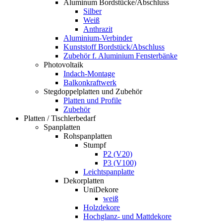
Aluminum Bordstücke/Abschluss
Silber
Weiß
Anthrazit
Aluminium-Verbinder
Kunststoff Bordstück/Abschluss
Zubehör f. Aluminium Fensterbänke
Photovoltaik
Indach-Montage
Balkonkraftwerk
Stegdoppelplatten und Zubehör
Platten und Profile
Zubehör
Platten / Tischlerbedarf
Spanplatten
Rohspanplatten
Stumpf
P2 (V20)
P3 (V100)
Leichtspanplatte
Dekorplatten
UniDekore
weiß
Holzdekore
Hochglanz- und Mattdekore