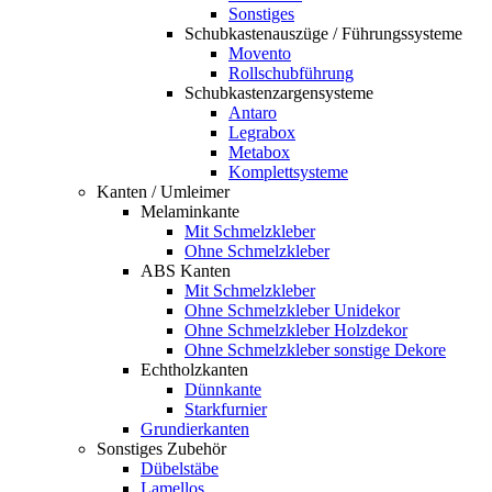
Sonstiges
Schubkastenauszüge / Führungssysteme
Movento
Rollschubführung
Schubkastenzargensysteme
Antaro
Legrabox
Metabox
Komplettsysteme
Kanten / Umleimer
Melaminkante
Mit Schmelzkleber
Ohne Schmelzkleber
ABS Kanten
Mit Schmelzkleber
Ohne Schmelzkleber Unidekor
Ohne Schmelzkleber Holzdekor
Ohne Schmelzkleber sonstige Dekore
Echtholzkanten
Dünnkante
Starkfurnier
Grundierkanten
Sonstiges Zubehör
Dübelstäbe
Lamellos