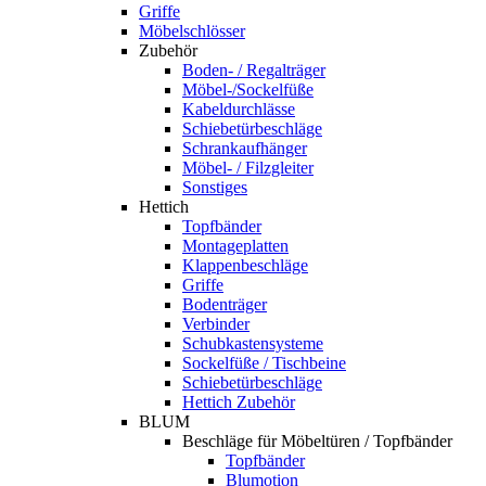
Griffe
Möbelschlösser
Zubehör
Boden- / Regalträger
Möbel-/Sockelfüße
Kabeldurchlässe
Schiebetürbeschläge
Schrankaufhänger
Möbel- / Filzgleiter
Sonstiges
Hettich
Topfbänder
Montageplatten
Klappenbeschläge
Griffe
Bodenträger
Verbinder
Schubkastensysteme
Sockelfüße / Tischbeine
Schiebetürbeschläge
Hettich Zubehör
BLUM
Beschläge für Möbeltüren / Topfbänder
Topfbänder
Blumotion