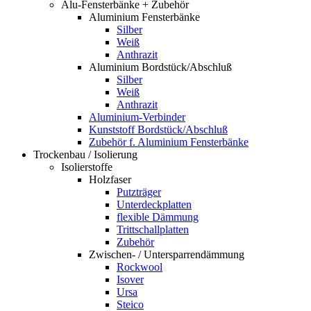
Alu-Fensterbänke + Zubehör
Aluminium Fensterbänke
Silber
Weiß
Anthrazit
Aluminium Bordstück/Abschluß
Silber
Weiß
Anthrazit
Aluminium-Verbinder
Kunststoff Bordstück/Abschluß
Zubehör f. Aluminium Fensterbänke
Trockenbau / Isolierung
Isolierstoffe
Holzfaser
Putzträger
Unterdeckplatten
flexible Dämmung
Trittschallplatten
Zubehör
Zwischen- / Untersparrendämmung
Rockwool
Isover
Ursa
Steico