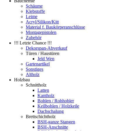
Bauchemie
Schäume
Klebstoffe
Leime
Acryl/Silikon/Kitt
Material f. Baukörperanschlüsse
Montagepistolen
Zubehör
!!! Letzte Chance !!!
Dekorspan-Abverkauf
Türen / Haustüren
Jeld Wen
Gartenartikel
Sonstiges
Altholz
Holzbau
Schnittholz
Latten
Kantholz
Bohlen / Rohhobler
Keilbohlen / Holzkeile
Dachschalung
Brettschichtholz
BSH-ganze Stangen
BSH-Anschnitte