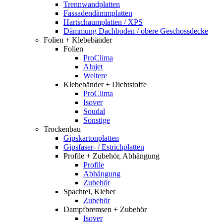
Trennwandplatten
Fassadendämmplatten
Hartschaumplatten / XPS
Dämmung Dachboden / obere Geschossdecke
Folien + Klebebänder
Folien
ProClima
Alujet
Weitere
Klebebänder + Dichtstoffe
ProClima
Isover
Soudal
Sonstige
Trockenbau
Gipskartonplatten
Gipsfaser- / Estrichplatten
Profile + Zubehör, Abhängung
Profile
Abhängung
Zubehör
Spachtel, Kleber
Zubehör
Dampfbremsen + Zubehör
Isover