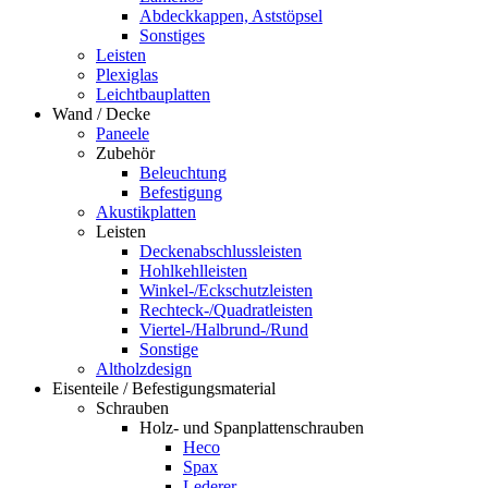
Abdeckkappen, Aststöpsel
Sonstiges
Leisten
Plexiglas
Leichtbauplatten
Wand / Decke
Paneele
Zubehör
Beleuchtung
Befestigung
Akustikplatten
Leisten
Deckenabschlussleisten
Hohlkehlleisten
Winkel-/Eckschutzleisten
Rechteck-/Quadratleisten
Viertel-/Halbrund-/Rund
Sonstige
Altholzdesign
Eisenteile / Befestigungsmaterial
Schrauben
Holz- und Spanplattenschrauben
Heco
Spax
Lederer