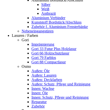
Aluminium Bordstück/Abschluss
Silber
Weiß
Anthrazit
Aluminium Verbinder
Kunststoff Bordstück/Abschluss
Zubehör f. Aluminium Fensterbänke
Nebeneingangstüren
Lasuren / Farben
Gori
Imprägnierung
Gori 33 Futur Plus Holzlasur
Gori 66 Holzschutzlasur
Gori 79 Farblos
Gori 88 Compactlasur
Osmo
Außen: Öle
Außen: Lasuren
Außen: Deckfarben
Außen: Schutz, Pflege und Reinigung
Innen: Wachse
Innen: Öle
Innen: Schutz, Pflege und Reinigung
Reparatur
Zubehör