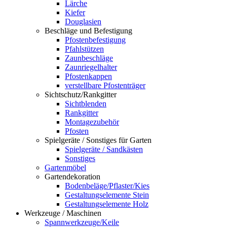
Lärche
Kiefer
Douglasien
Beschläge und Befestigung
Pfostenbefestigung
Pfahlstützen
Zaunbeschläge
Zaunriegelhalter
Pfostenkappen
verstellbare Pfostenträger
Sichtschutz/Rankgitter
Sichtblenden
Rankgitter
Montagezubehör
Pfosten
Spielgeräte / Sonstiges für Garten
Spielgeräte / Sandkästen
Sonstiges
Gartenmöbel
Gartendekoration
Bodenbeläge/Pflaster/Kies
Gestaltungselemente Stein
Gestaltungselemente Holz
Werkzeuge / Maschinen
Spannwerkzeuge/Keile