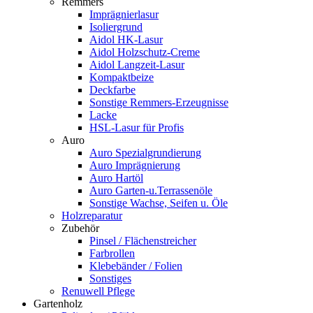
Remmers
Imprägnierlasur
Isoliergrund
Aidol HK-Lasur
Aidol Holzschutz-Creme
Aidol Langzeit-Lasur
Kompaktbeize
Deckfarbe
Sonstige Remmers-Erzeugnisse
Lacke
HSL-Lasur für Profis
Auro
Auro Spezialgrundierung
Auro Imprägnierung
Auro Hartöl
Auro Garten-u.Terrassenöle
Sonstige Wachse, Seifen u. Öle
Holzreparatur
Zubehör
Pinsel / Flächenstreicher
Farbrollen
Klebebänder / Folien
Sonstiges
Renuwell Pflege
Gartenholz