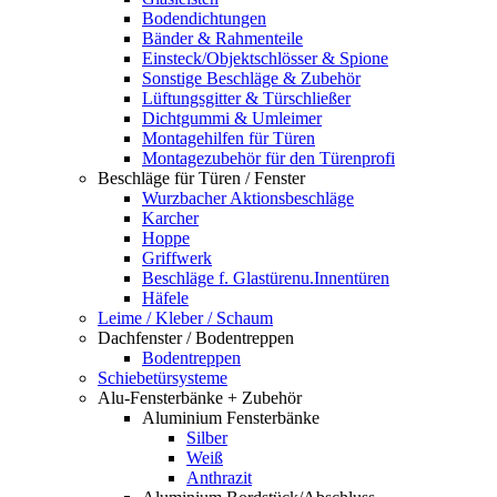
Bodendichtungen
Bänder & Rahmenteile
Einsteck/Objektschlösser & Spione
Sonstige Beschläge & Zubehör
Lüftungsgitter & Türschließer
Dichtgummi & Umleimer
Montagehilfen für Türen
Montagezubehör für den Türenprofi
Beschläge für Türen / Fenster
Wurzbacher Aktionsbeschläge
Karcher
Hoppe
Griffwerk
Beschläge f. Glastürenu.Innentüren
Häfele
Leime / Kleber / Schaum
Dachfenster / Bodentreppen
Bodentreppen
Schiebetürsysteme
Alu-Fensterbänke + Zubehör
Aluminium Fensterbänke
Silber
Weiß
Anthrazit