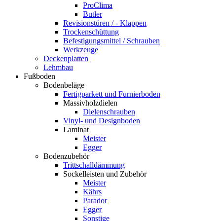
ProClima
Butler
Revisionstüren / - Klappen
Trockenschüttung
Befestigungsmittel / Schrauben
Werkzeuge
Deckenplatten
Lehmbau
Fußboden
Bodenbeläge
Fertigparkett und Furnierboden
Massivholzdielen
Dielenschrauben
Vinyl- und Designboden
Laminat
Meister
Egger
Bodenzubehör
Trittschalldämmung
Sockelleisten und Zubehör
Meister
Kährs
Parador
Egger
Sonstige