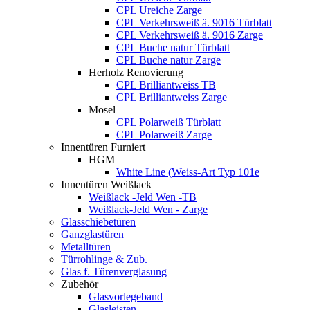
CPL Ureiche Zarge
CPL Verkehrsweiß ä. 9016 Türblatt
CPL Verkehrsweiß ä. 9016 Zarge
CPL Buche natur Türblatt
CPL Buche natur Zarge
Herholz Renovierung
CPL Brilliantweiss TB
CPL Brilliantweiss Zarge
Mosel
CPL Polarweiß Türblatt
CPL Polarweiß Zarge
Innentüren Furniert
HGM
White Line (Weiss-Art Typ 101e
Innentüren Weißlack
Weißlack -Jeld Wen -TB
Weißlack-Jeld Wen - Zarge
Glasschiebetüren
Ganzglastüren
Metalltüren
Türrohlinge & Zub.
Glas f. Türenverglasung
Zubehör
Glasvorlegeband
Glasleisten