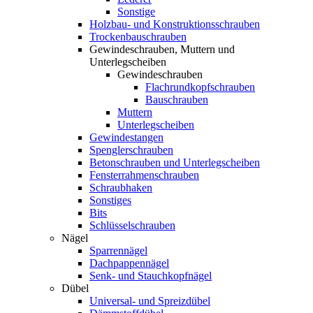
Sonstige
Holzbau- und Konstruktionsschrauben
Trockenbauschrauben
Gewindeschrauben, Muttern und
Unterlegscheiben
Gewindeschrauben
Flachrundkopfschrauben
Bauschrauben
Muttern
Unterlegscheiben
Gewindestangen
Spenglerschrauben
Betonschrauben und Unterlegscheiben
Fensterrahmenschrauben
Schraubhaken
Sonstiges
Bits
Schlüsselschrauben
Nägel
Sparrennägel
Dachpappennägel
Senk- und Stauchkopfnägel
Dübel
Universal- und Spreizdübel