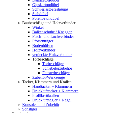
Dämmstoffdübel
Gipskartondübel
Schwerlastbefestigung
Stabdübel
Porenbetondübel
Baubeschläge und Holzverbinder
Winkel
Balkenschuhe / Knaggen
Flach- und Lochverbinder
Pfostenträger
Bodenhülsen
Holzverbinder
verdeckte Holzverbinder
Torbeschläge
Torbeschläge
Schiebetorzubehör
Fensterbeschläge
Zubehör/Werkzeuge
Tacker, Klammern und Krallen
Handtacker + Klammern
Drucklufttacker + Klammern
Profilbrettkrallen
Druckluftnagler + Nägel
Konsolen und Zubehör
Sonstiges