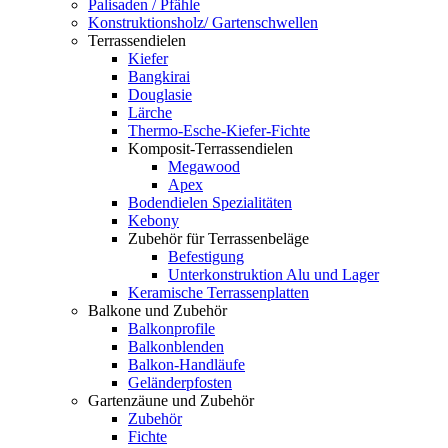
Palisaden / Pfähle
Konstruktionsholz/ Gartenschwellen
Terrassendielen
Kiefer
Bangkirai
Douglasie
Lärche
Thermo-Esche-Kiefer-Fichte
Komposit-Terrassendielen
Megawood
Apex
Bodendielen Spezialitäten
Kebony
Zubehör für Terrassenbeläge
Befestigung
Unterkonstruktion Alu und Lager
Keramische Terrassenplatten
Balkone und Zubehör
Balkonprofile
Balkonblenden
Balkon-Handläufe
Geländerpfosten
Gartenzäune und Zubehör
Zubehör
Fichte