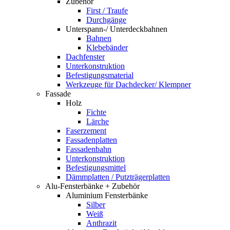
Zubehör
First / Traufe
Durchgänge
Unterspann-/ Unterdeckbahnen
Bahnen
Klebebänder
Dachfenster
Unterkonstruktion
Befestigungsmaterial
Werkzeuge für Dachdecker/ Klempner
Fassade
Holz
Fichte
Lärche
Faserzement
Fassadenplatten
Fassadenbahn
Unterkonstruktion
Befestigungsmittel
Dämmplatten / Putzträgerplatten
Alu-Fensterbänke + Zubehör
Aluminium Fensterbänke
Silber
Weiß
Anthrazit