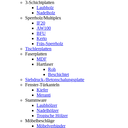
3-Schichtplatten
Laubholz
Nadelholz
Sperrholz/Multiplex
IF20
AW100
BFU
Kerto
Fräs-Sperrholz
Tischlerplatten
Faserplatten
MDF
Hartfaser
Roh
Beschichtet
Siebdruck-/Betonschalungsplatte
Fenster-Türkanteln
Kiefer
Meranti
Stammware
Laubhölzer
Nadelhölzer
Tropische Hölzer
Möbelbeschläge
Möbelverbinder