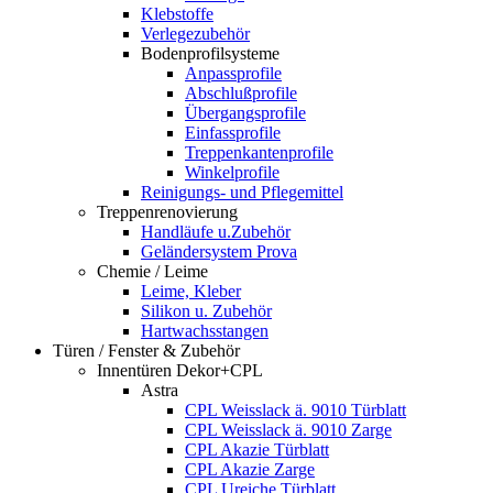
Klebstoffe
Verlegezubehör
Bodenprofilsysteme
Anpassprofile
Abschlußprofile
Übergangsprofile
Einfassprofile
Treppenkantenprofile
Winkelprofile
Reinigungs- und Pflegemittel
Treppenrenovierung
Handläufe u.Zubehör
Geländersystem Prova
Chemie / Leime
Leime, Kleber
Silikon u. Zubehör
Hartwachsstangen
Türen / Fenster & Zubehör
Innentüren Dekor+CPL
Astra
CPL Weisslack ä. 9010 Türblatt
CPL Weisslack ä. 9010 Zarge
CPL Akazie Türblatt
CPL Akazie Zarge
CPL Ureiche Türblatt