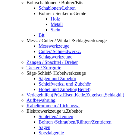
Bohrschablonen / Bohrer/Bits
Schablonen/Lehren
Bohrer / Senker u.Geräte
Holz
Metall
Stein
Bit
Mess- / Cutter / Winkel /Schlagwerkzeuge
Messwerkzeuge
Cutter/ Schneidwerkz.
Schlagwerkzeuge
Zangen / Spachtel / Dreher
Tacker / Zurrgurte
Säge-Schleif- Hobelwerkzeuge
Sägen und Zubehör
Schleifwerkz. und Zubehör
Hobel und Zubehör(Beitel)
Verlegehilfen(Präz.Eisen,Keile,Zugeisen,Schlagkl.)
Aufbewahrung
Kabeltrommeln / Licht usw.
Elektrowerkzeuge u.Zubehör
Schleifen/Trennen
Bohren /Schrauben/Rühren/Zentrieren
Sägen
Spezialgeräte