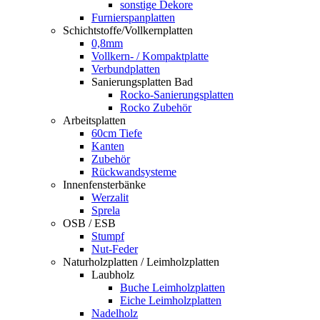
sonstige Dekore
Furnierspanplatten
Schichtstoffe/Vollkernplatten
0,8mm
Vollkern- / Kompaktplatte
Verbundplatten
Sanierungsplatten Bad
Rocko-Sanierungsplatten
Rocko Zubehör
Arbeitsplatten
60cm Tiefe
Kanten
Zubehör
Rückwandsysteme
Innenfensterbänke
Werzalit
Sprela
OSB / ESB
Stumpf
Nut-Feder
Naturholzplatten / Leimholzplatten
Laubholz
Buche Leimholzplatten
Eiche Leimholzplatten
Nadelholz