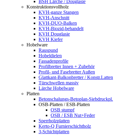
BSH Lärche / Douglasie
Konstruktionsvollholz
KVH-ganze Stangen
KVH-Anschnitt
KVH-DUO-Balken
KVH-Biozid-behandelt
KVH Douglasie
KVH Kiefer
Hobelware
Rauspund
Hobeldielen
Fassadenprofile
Profilbretter Innen + Zubehör
Profil- und Fasebretter Außen
Glattkant-Balkonbretter / Konstr.Latten
Türschwellen massiv
Lärche Hobelware
Platten
Betonschalungs-Betoplan-Siebdruckpl.
OSB-Platten / ESB-Platten
OSB stumpf
OSB / ESB Nut+Feder
Sperrholzplatten
Kerto-Q Furnierschichtholz
3-Schichtplatten