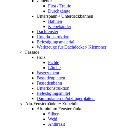
Zubehör
First / Traufe
Durchgänge
Unterspann-/ Unterdeckbahnen
Bahnen
Klebebänder
Dachfenster
Unterkonstruktion
Befestigungsmaterial
Werkzeuge für Dachdecker/ Klempner
Fassade
Holz
Fichte
Lärche
Faserzement
Fassadenplatten
Fassadenbahn
Unterkonstruktion
Befestigungsmittel
Dämmplatten / Putzträgerplatten
Alu-Fensterbänke + Zubehör
Aluminium Fensterbänke
Silber
Weiß
Anthrazit