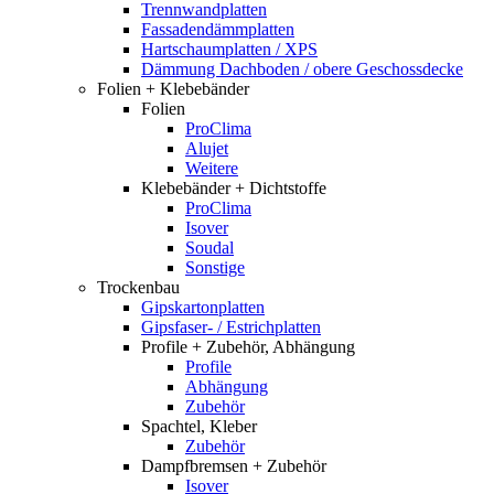
Trennwandplatten
Fassadendämmplatten
Hartschaumplatten / XPS
Dämmung Dachboden / obere Geschossdecke
Folien + Klebebänder
Folien
ProClima
Alujet
Weitere
Klebebänder + Dichtstoffe
ProClima
Isover
Soudal
Sonstige
Trockenbau
Gipskartonplatten
Gipsfaser- / Estrichplatten
Profile + Zubehör, Abhängung
Profile
Abhängung
Zubehör
Spachtel, Kleber
Zubehör
Dampfbremsen + Zubehör
Isover