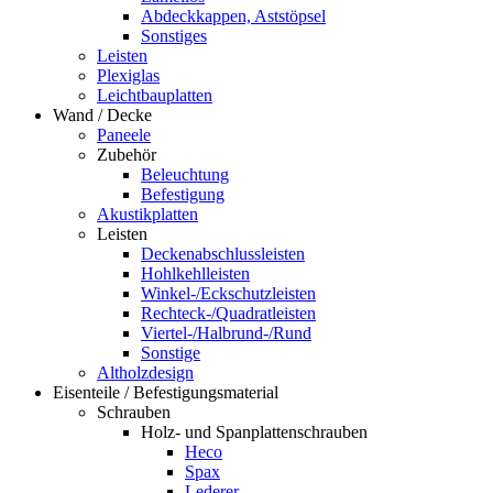
Abdeckkappen, Aststöpsel
Sonstiges
Leisten
Plexiglas
Leichtbauplatten
Wand / Decke
Paneele
Zubehör
Beleuchtung
Befestigung
Akustikplatten
Leisten
Deckenabschlussleisten
Hohlkehlleisten
Winkel-/Eckschutzleisten
Rechteck-/Quadratleisten
Viertel-/Halbrund-/Rund
Sonstige
Altholzdesign
Eisenteile / Befestigungsmaterial
Schrauben
Holz- und Spanplattenschrauben
Heco
Spax
Lederer