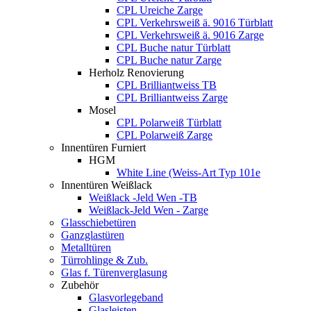
CPL Ureiche Zarge
CPL Verkehrsweiß ä. 9016 Türblatt
CPL Verkehrsweiß ä. 9016 Zarge
CPL Buche natur Türblatt
CPL Buche natur Zarge
Herholz Renovierung
CPL Brilliantweiss TB
CPL Brilliantweiss Zarge
Mosel
CPL Polarweiß Türblatt
CPL Polarweiß Zarge
Innentüren Furniert
HGM
White Line (Weiss-Art Typ 101e
Innentüren Weißlack
Weißlack -Jeld Wen -TB
Weißlack-Jeld Wen - Zarge
Glasschiebetüren
Ganzglastüren
Metalltüren
Türrohlinge & Zub.
Glas f. Türenverglasung
Zubehör
Glasvorlegeband
Glasleisten