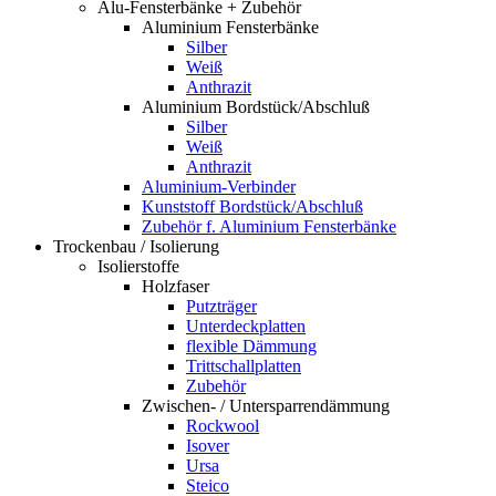
Alu-Fensterbänke + Zubehör
Aluminium Fensterbänke
Silber
Weiß
Anthrazit
Aluminium Bordstück/Abschluß
Silber
Weiß
Anthrazit
Aluminium-Verbinder
Kunststoff Bordstück/Abschluß
Zubehör f. Aluminium Fensterbänke
Trockenbau / Isolierung
Isolierstoffe
Holzfaser
Putzträger
Unterdeckplatten
flexible Dämmung
Trittschallplatten
Zubehör
Zwischen- / Untersparrendämmung
Rockwool
Isover
Ursa
Steico