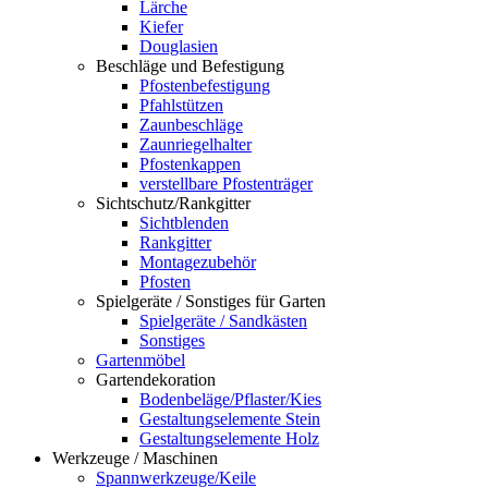
Lärche
Kiefer
Douglasien
Beschläge und Befestigung
Pfostenbefestigung
Pfahlstützen
Zaunbeschläge
Zaunriegelhalter
Pfostenkappen
verstellbare Pfostenträger
Sichtschutz/Rankgitter
Sichtblenden
Rankgitter
Montagezubehör
Pfosten
Spielgeräte / Sonstiges für Garten
Spielgeräte / Sandkästen
Sonstiges
Gartenmöbel
Gartendekoration
Bodenbeläge/Pflaster/Kies
Gestaltungselemente Stein
Gestaltungselemente Holz
Werkzeuge / Maschinen
Spannwerkzeuge/Keile