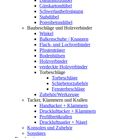
Dämmstoffdübel
Gipskartondübel
Schwerlastbefestigung
Stabdübel
Porenbetondübel
Baubeschläge und Holzverbinder
Winkel
Balkenschuhe / Knaggen
Flach- und Lochverbinder
Pfostenträger
Bodenhülsen
Holzverbinder
verdeckte Holzverbinder
Torbeschläge
Torbeschläge
Schiebetorzubehör
Fensterbeschläge
Zubehör/Werkzeuge
Tacker, Klammern und Krallen
Handtacker + Klammern
Drucklufttacker + Klammern
Profilbrettkrallen
Druckluftnagler + Nägel
Konsolen und Zubehör
Sonstiges