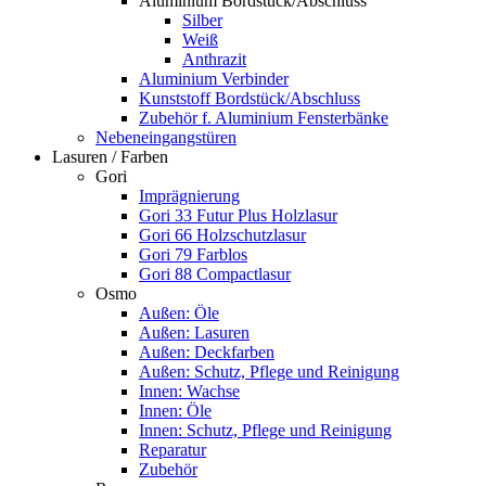
Aluminium Bordstück/Abschluss
Silber
Weiß
Anthrazit
Aluminium Verbinder
Kunststoff Bordstück/Abschluss
Zubehör f. Aluminium Fensterbänke
Nebeneingangstüren
Lasuren / Farben
Gori
Imprägnierung
Gori 33 Futur Plus Holzlasur
Gori 66 Holzschutzlasur
Gori 79 Farblos
Gori 88 Compactlasur
Osmo
Außen: Öle
Außen: Lasuren
Außen: Deckfarben
Außen: Schutz, Pflege und Reinigung
Innen: Wachse
Innen: Öle
Innen: Schutz, Pflege und Reinigung
Reparatur
Zubehör