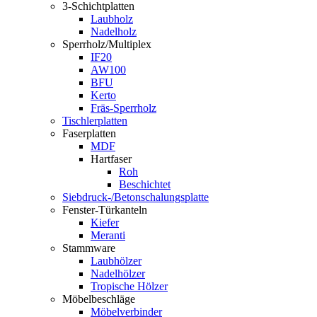
3-Schichtplatten
Laubholz
Nadelholz
Sperrholz/Multiplex
IF20
AW100
BFU
Kerto
Fräs-Sperrholz
Tischlerplatten
Faserplatten
MDF
Hartfaser
Roh
Beschichtet
Siebdruck-/Betonschalungsplatte
Fenster-Türkanteln
Kiefer
Meranti
Stammware
Laubhölzer
Nadelhölzer
Tropische Hölzer
Möbelbeschläge
Möbelverbinder