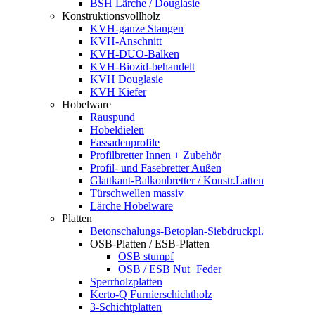
BSH Lärche / Douglasie
Konstruktionsvollholz
KVH-ganze Stangen
KVH-Anschnitt
KVH-DUO-Balken
KVH-Biozid-behandelt
KVH Douglasie
KVH Kiefer
Hobelware
Rauspund
Hobeldielen
Fassadenprofile
Profilbretter Innen + Zubehör
Profil- und Fasebretter Außen
Glattkant-Balkonbretter / Konstr.Latten
Türschwellen massiv
Lärche Hobelware
Platten
Betonschalungs-Betoplan-Siebdruckpl.
OSB-Platten / ESB-Platten
OSB stumpf
OSB / ESB Nut+Feder
Sperrholzplatten
Kerto-Q Furnierschichtholz
3-Schichtplatten