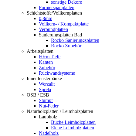
sonstige Dekore
Furnierspanplatten
Schichtstoffe/Vollkernplatten
0,8mm
Vollkern- / Kompaktplatte
Verbundplatten
Sanierungsplatten Bad
Rocko-Sanierungsplatten
Rocko Zubehör
Arbeitsplatten
60cm Tiefe
Kanten
Zubehör
Rückwandsysteme
Innenfensterbänke
Werzalit
Sprela
OSB / ESB
Stumpf
Nut-Feder
Naturholzplatten / Leimholzplatten
Laubholz
Buche Leimholzplatten
Eiche Leimholzplatten
Nadelholz