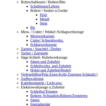
Bohrschablonen / Bohrer/Bits
Schablonen/Lehren
Bohrer / Senker u.Geräte
Holz
Metall
Stein
Bit
Mess- / Cutter / Winkel /Schlagwerkzeuge
Messwerkzeuge
Cutter/ Schneidwerkz.
Schlagwerkzeuge
Zangen / Spachtel / Dreher
Tacker / Zurrgurte
Säge-Schleif- Hobelwerkzeuge
Sägen und Zubehör
Schleifwerkz. und Zubehör
Hobel und Zubehör(Beitel)
Verlegehilfen(Präz.Eisen,Keile,Zugeisen,Schlagkl.)
Aufbewahrung
Kabeltrommeln / Licht usw.
Elektrowerkzeuge u.Zubehör
Schleifen/Trennen
Bohren /Schrauben/Rühren/Zentrieren
Sägen
Spezialgeräte