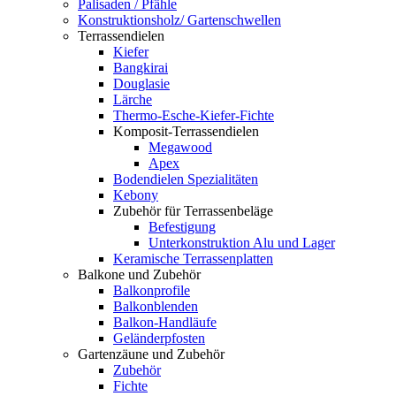
Palisaden / Pfähle
Konstruktionsholz/ Gartenschwellen
Terrassendielen
Kiefer
Bangkirai
Douglasie
Lärche
Thermo-Esche-Kiefer-Fichte
Komposit-Terrassendielen
Megawood
Apex
Bodendielen Spezialitäten
Kebony
Zubehör für Terrassenbeläge
Befestigung
Unterkonstruktion Alu und Lager
Keramische Terrassenplatten
Balkone und Zubehör
Balkonprofile
Balkonblenden
Balkon-Handläufe
Geländerpfosten
Gartenzäune und Zubehör
Zubehör
Fichte