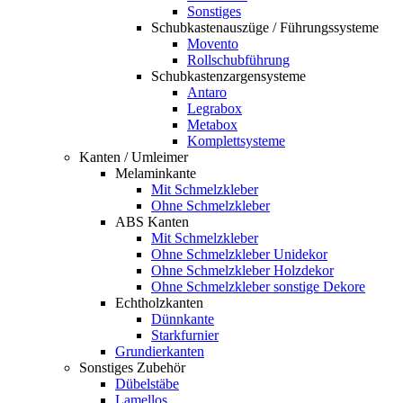
Sonstiges
Schubkastenauszüge / Führungssysteme
Movento
Rollschubführung
Schubkastenzargensysteme
Antaro
Legrabox
Metabox
Komplettsysteme
Kanten / Umleimer
Melaminkante
Mit Schmelzkleber
Ohne Schmelzkleber
ABS Kanten
Mit Schmelzkleber
Ohne Schmelzkleber Unidekor
Ohne Schmelzkleber Holzdekor
Ohne Schmelzkleber sonstige Dekore
Echtholzkanten
Dünnkante
Starkfurnier
Grundierkanten
Sonstiges Zubehör
Dübelstäbe
Lamellos