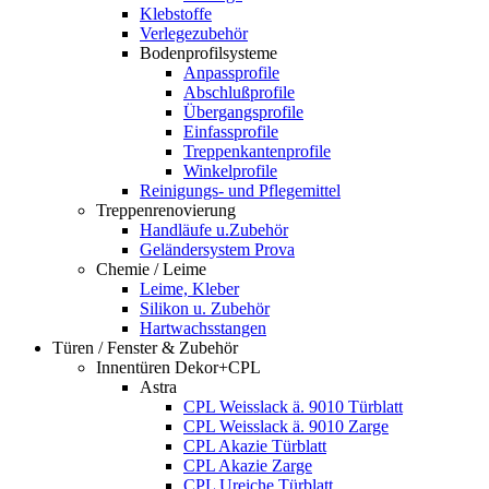
Klebstoffe
Verlegezubehör
Bodenprofilsysteme
Anpassprofile
Abschlußprofile
Übergangsprofile
Einfassprofile
Treppenkantenprofile
Winkelprofile
Reinigungs- und Pflegemittel
Treppenrenovierung
Handläufe u.Zubehör
Geländersystem Prova
Chemie / Leime
Leime, Kleber
Silikon u. Zubehör
Hartwachsstangen
Türen / Fenster & Zubehör
Innentüren Dekor+CPL
Astra
CPL Weisslack ä. 9010 Türblatt
CPL Weisslack ä. 9010 Zarge
CPL Akazie Türblatt
CPL Akazie Zarge
CPL Ureiche Türblatt