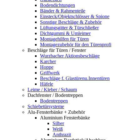
Bodendichtungen
Bänder & Rahmenteile
Einsteck/Objektschlösser & Spione
Sonstige Beschläge & Zubehör
Lüftungsgitter & Türschließer
Dichtgummi & Umleimer
Montagehilfen für Türen
Montagezubehör für den Türenprofi
Beschläge für Türen / Fenster
Wurzbacher Aktionsbeschläge
Karcher
Hoppe
Griffwerk
Beschläge f. Glastürenu.Innentüren
Häfele
Leime / Kleber / Schaum
Dachfenster / Bodentreppen
Bodentreppen
Schiebetürsysteme
Alu-Fensterbänke + Zubehör
Aluminium Fensterbänke
Silber
Weiß
Anthrazit