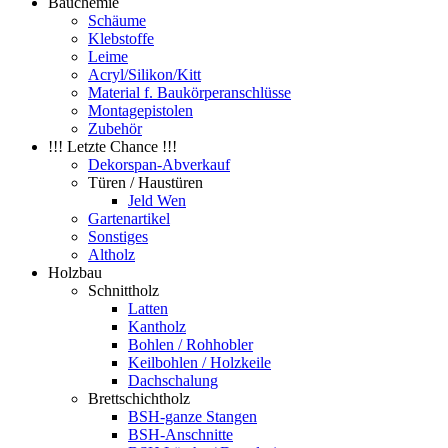
Bauchemie
Schäume
Klebstoffe
Leime
Acryl/Silikon/Kitt
Material f. Baukörperanschlüsse
Montagepistolen
Zubehör
!!! Letzte Chance !!!
Dekorspan-Abverkauf
Türen / Haustüren
Jeld Wen
Gartenartikel
Sonstiges
Altholz
Holzbau
Schnittholz
Latten
Kantholz
Bohlen / Rohhobler
Keilbohlen / Holzkeile
Dachschalung
Brettschichtholz
BSH-ganze Stangen
BSH-Anschnitte