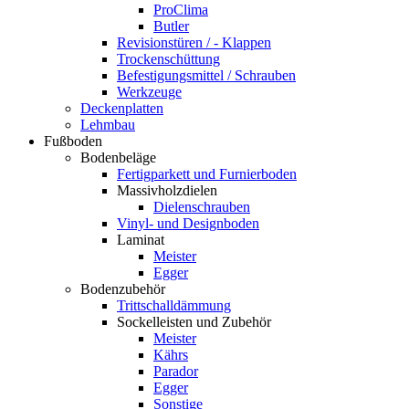
ProClima
Butler
Revisionstüren / - Klappen
Trockenschüttung
Befestigungsmittel / Schrauben
Werkzeuge
Deckenplatten
Lehmbau
Fußboden
Bodenbeläge
Fertigparkett und Furnierboden
Massivholzdielen
Dielenschrauben
Vinyl- und Designboden
Laminat
Meister
Egger
Bodenzubehör
Trittschalldämmung
Sockelleisten und Zubehör
Meister
Kährs
Parador
Egger
Sonstige