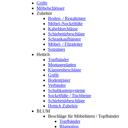
Griffe
Möbelschlösser
Zubehör
Boden- / Regalträger
Möbel-/Sockelfüße
Kabeldurchlässe
Schiebetürbeschläge
Schrankaufhänger
Möbel- / Filzgleiter
Sonstiges
Hettich
Topfbänder
Montageplatten
Klappenbeschläge
Griffe
Bodenträger
Verbinder
Schubkastensysteme
Sockelfüße / Tischbeine
Schiebetürbeschläge
Hettich Zubehör
BLUM
Beschläge für Möbeltüren / Topfbänder
Topfbänder
Blumotion