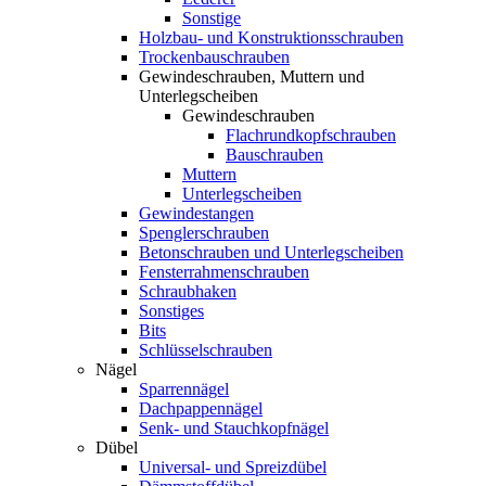
Sonstige
Holzbau- und Konstruktionsschrauben
Trockenbauschrauben
Gewindeschrauben, Muttern und
Unterlegscheiben
Gewindeschrauben
Flachrundkopfschrauben
Bauschrauben
Muttern
Unterlegscheiben
Gewindestangen
Spenglerschrauben
Betonschrauben und Unterlegscheiben
Fensterrahmenschrauben
Schraubhaken
Sonstiges
Bits
Schlüsselschrauben
Nägel
Sparrennägel
Dachpappennägel
Senk- und Stauchkopfnägel
Dübel
Universal- und Spreizdübel