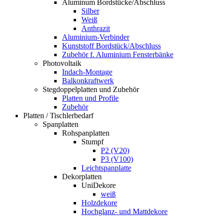
Aluminum Bordstücke/Abschluss
Silber
Weiß
Anthrazit
Aluminium-Verbinder
Kunststoff Bordstück/Abschluss
Zubehör f. Aluminium Fensterbänke
Photovoltaik
Indach-Montage
Balkonkraftwerk
Stegdoppelplatten und Zubehör
Platten und Profile
Zubehör
Platten / Tischlerbedarf
Spanplatten
Rohspanplatten
Stumpf
P2 (V20)
P3 (V100)
Leichtspanplatte
Dekorplatten
UniDekore
weiß
Holzdekore
Hochglanz- und Mattdekore