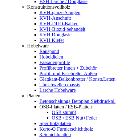
BSH Lärche / Douglasie
Konstruktionsvollholz
KVH-ganze Stangen
KVH-Anschnitt
KVH-DUO-Balken
KVH-Biozid-behandelt
KVH Douglasie
KVH Kiefer
Hobelware
Rauspund
Hobeldielen
Fassadenprofile
Profilbretter Innen + Zubehör
Profil- und Fasebretter Außen
Glattkant-Balkonbretter / Konstr.Latten
Türschwellen massiv
Lärche Hobelware
Platten
Betonschalungs-Betoplan-Siebdruckpl.
OSB-Platten / ESB-Platten
OSB stumpf
OSB / ESB Nut+Feder
Sperrholzplatten
Kerto-Q Furnierschichtholz
3-Schichtplatten