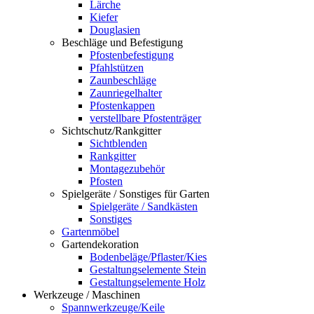
Lärche
Kiefer
Douglasien
Beschläge und Befestigung
Pfostenbefestigung
Pfahlstützen
Zaunbeschläge
Zaunriegelhalter
Pfostenkappen
verstellbare Pfostenträger
Sichtschutz/Rankgitter
Sichtblenden
Rankgitter
Montagezubehör
Pfosten
Spielgeräte / Sonstiges für Garten
Spielgeräte / Sandkästen
Sonstiges
Gartenmöbel
Gartendekoration
Bodenbeläge/Pflaster/Kies
Gestaltungselemente Stein
Gestaltungselemente Holz
Werkzeuge / Maschinen
Spannwerkzeuge/Keile