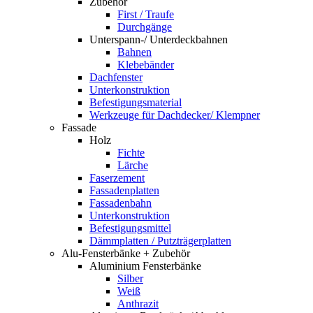
Zubehör
First / Traufe
Durchgänge
Unterspann-/ Unterdeckbahnen
Bahnen
Klebebänder
Dachfenster
Unterkonstruktion
Befestigungsmaterial
Werkzeuge für Dachdecker/ Klempner
Fassade
Holz
Fichte
Lärche
Faserzement
Fassadenplatten
Fassadenbahn
Unterkonstruktion
Befestigungsmittel
Dämmplatten / Putzträgerplatten
Alu-Fensterbänke + Zubehör
Aluminium Fensterbänke
Silber
Weiß
Anthrazit