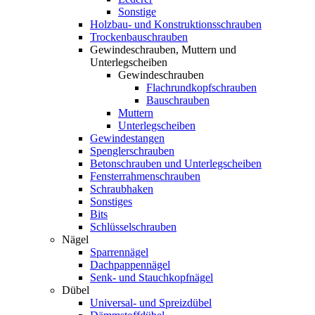
Sonstige
Holzbau- und Konstruktionsschrauben
Trockenbauschrauben
Gewindeschrauben, Muttern und
Unterlegscheiben
Gewindeschrauben
Flachrundkopfschrauben
Bauschrauben
Muttern
Unterlegscheiben
Gewindestangen
Spenglerschrauben
Betonschrauben und Unterlegscheiben
Fensterrahmenschrauben
Schraubhaken
Sonstiges
Bits
Schlüsselschrauben
Nägel
Sparrennägel
Dachpappennägel
Senk- und Stauchkopfnägel
Dübel
Universal- und Spreizdübel