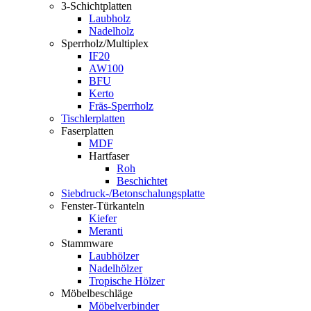
3-Schichtplatten
Laubholz
Nadelholz
Sperrholz/Multiplex
IF20
AW100
BFU
Kerto
Fräs-Sperrholz
Tischlerplatten
Faserplatten
MDF
Hartfaser
Roh
Beschichtet
Siebdruck-/Betonschalungsplatte
Fenster-Türkanteln
Kiefer
Meranti
Stammware
Laubhölzer
Nadelhölzer
Tropische Hölzer
Möbelbeschläge
Möbelverbinder