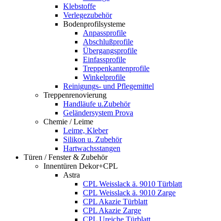
Klebstoffe
Verlegezubehör
Bodenprofilsysteme
Anpassprofile
Abschlußprofile
Übergangsprofile
Einfassprofile
Treppenkantenprofile
Winkelprofile
Reinigungs- und Pflegemittel
Treppenrenovierung
Handläufe u.Zubehör
Geländersystem Prova
Chemie / Leime
Leime, Kleber
Silikon u. Zubehör
Hartwachsstangen
Türen / Fenster & Zubehör
Innentüren Dekor+CPL
Astra
CPL Weisslack ä. 9010 Türblatt
CPL Weisslack ä. 9010 Zarge
CPL Akazie Türblatt
CPL Akazie Zarge
CPL Ureiche Türblatt