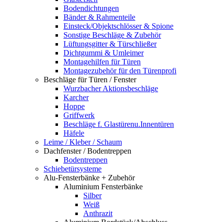
Bodendichtungen
Bänder & Rahmenteile
Einsteck/Objektschlösser & Spione
Sonstige Beschläge & Zubehör
Lüftungsgitter & Türschließer
Dichtgummi & Umleimer
Montagehilfen für Türen
Montagezubehör für den Türenprofi
Beschläge für Türen / Fenster
Wurzbacher Aktionsbeschläge
Karcher
Hoppe
Griffwerk
Beschläge f. Glastürenu.Innentüren
Häfele
Leime / Kleber / Schaum
Dachfenster / Bodentreppen
Bodentreppen
Schiebetürsysteme
Alu-Fensterbänke + Zubehör
Aluminium Fensterbänke
Silber
Weiß
Anthrazit