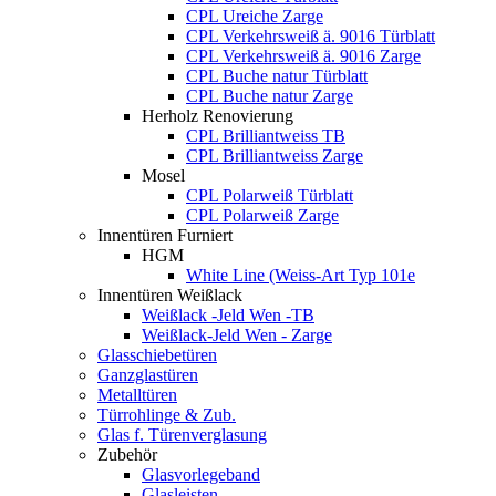
CPL Ureiche Zarge
CPL Verkehrsweiß ä. 9016 Türblatt
CPL Verkehrsweiß ä. 9016 Zarge
CPL Buche natur Türblatt
CPL Buche natur Zarge
Herholz Renovierung
CPL Brilliantweiss TB
CPL Brilliantweiss Zarge
Mosel
CPL Polarweiß Türblatt
CPL Polarweiß Zarge
Innentüren Furniert
HGM
White Line (Weiss-Art Typ 101e
Innentüren Weißlack
Weißlack -Jeld Wen -TB
Weißlack-Jeld Wen - Zarge
Glasschiebetüren
Ganzglastüren
Metalltüren
Türrohlinge & Zub.
Glas f. Türenverglasung
Zubehör
Glasvorlegeband
Glasleisten