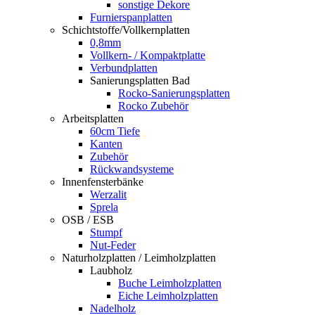
sonstige Dekore
Furnierspanplatten
Schichtstoffe/Vollkernplatten
0,8mm
Vollkern- / Kompaktplatte
Verbundplatten
Sanierungsplatten Bad
Rocko-Sanierungsplatten
Rocko Zubehör
Arbeitsplatten
60cm Tiefe
Kanten
Zubehör
Rückwandsysteme
Innenfensterbänke
Werzalit
Sprela
OSB / ESB
Stumpf
Nut-Feder
Naturholzplatten / Leimholzplatten
Laubholz
Buche Leimholzplatten
Eiche Leimholzplatten
Nadelholz