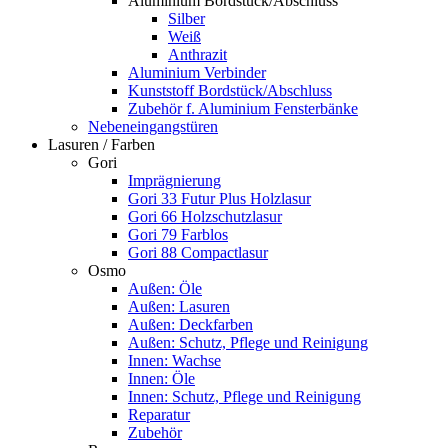
Aluminium Bordstück/Abschluss
Silber
Weiß
Anthrazit
Aluminium Verbinder
Kunststoff Bordstück/Abschluss
Zubehör f. Aluminium Fensterbänke
Nebeneingangstüren
Lasuren / Farben
Gori
Imprägnierung
Gori 33 Futur Plus Holzlasur
Gori 66 Holzschutzlasur
Gori 79 Farblos
Gori 88 Compactlasur
Osmo
Außen: Öle
Außen: Lasuren
Außen: Deckfarben
Außen: Schutz, Pflege und Reinigung
Innen: Wachse
Innen: Öle
Innen: Schutz, Pflege und Reinigung
Reparatur
Zubehör