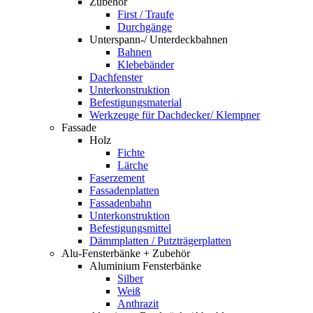
Zubehör
First / Traufe
Durchgänge
Unterspann-/ Unterdeckbahnen
Bahnen
Klebebänder
Dachfenster
Unterkonstruktion
Befestigungsmaterial
Werkzeuge für Dachdecker/ Klempner
Fassade
Holz
Fichte
Lärche
Faserzement
Fassadenplatten
Fassadenbahn
Unterkonstruktion
Befestigungsmittel
Dämmplatten / Putzträgerplatten
Alu-Fensterbänke + Zubehör
Aluminium Fensterbänke
Silber
Weiß
Anthrazit