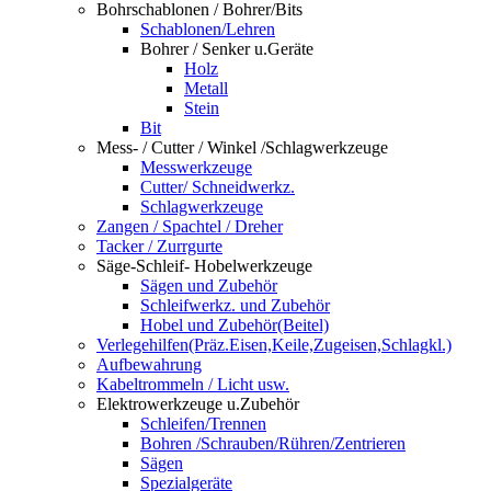
Bohrschablonen / Bohrer/Bits
Schablonen/Lehren
Bohrer / Senker u.Geräte
Holz
Metall
Stein
Bit
Mess- / Cutter / Winkel /Schlagwerkzeuge
Messwerkzeuge
Cutter/ Schneidwerkz.
Schlagwerkzeuge
Zangen / Spachtel / Dreher
Tacker / Zurrgurte
Säge-Schleif- Hobelwerkzeuge
Sägen und Zubehör
Schleifwerkz. und Zubehör
Hobel und Zubehör(Beitel)
Verlegehilfen(Präz.Eisen,Keile,Zugeisen,Schlagkl.)
Aufbewahrung
Kabeltrommeln / Licht usw.
Elektrowerkzeuge u.Zubehör
Schleifen/Trennen
Bohren /Schrauben/Rühren/Zentrieren
Sägen
Spezialgeräte