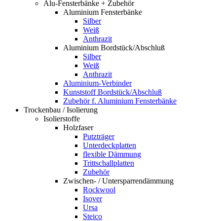
Alu-Fensterbänke + Zubehör
Aluminium Fensterbänke
Silber
Weiß
Anthrazit
Aluminium Bordstück/Abschluß
Silber
Weiß
Anthrazit
Aluminium-Verbinder
Kunststoff Bordstück/Abschluß
Zubehör f. Aluminium Fensterbänke
Trockenbau / Isolierung
Isolierstoffe
Holzfaser
Putzträger
Unterdeckplatten
flexible Dämmung
Trittschallplatten
Zubehör
Zwischen- / Untersparrendämmung
Rockwool
Isover
Ursa
Steico