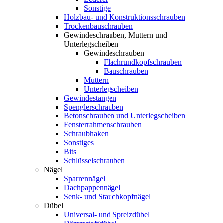
Sonstige
Holzbau- und Konstruktionsschrauben
Trockenbauschrauben
Gewindeschrauben, Muttern und
Unterlegscheiben
Gewindeschrauben
Flachrundkopfschrauben
Bauschrauben
Muttern
Unterlegscheiben
Gewindestangen
Spenglerschrauben
Betonschrauben und Unterlegscheiben
Fensterrahmenschrauben
Schraubhaken
Sonstiges
Bits
Schlüsselschrauben
Nägel
Sparrennägel
Dachpappennägel
Senk- und Stauchkopfnägel
Dübel
Universal- und Spreizdübel