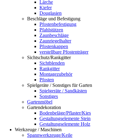
Lärche
Kiefer
Douglasien
Beschläge und Befestigung
Pfostenbefestigung
Pfahlstützen
Zaunbeschläge
Zaunriegelhalter
Pfostenkappen
verstellbare Pfostenträger
Sichtschutz/Rankgitter
Sichtblenden
Rankgitter
Montagezubehör
Pfosten
Spielgeräte / Sonstiges für Garten
Spielgeräte / Sandkästen
Sonstiges
Gartenmöbel
Gartendekoration
Bodenbeläge/Pflaster/Kies
Gestaltungselemente Stein
Gestaltungselemente Holz
Werkzeuge / Maschinen
Spannwerkzeuge/Keile