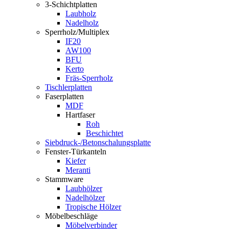
3-Schichtplatten
Laubholz
Nadelholz
Sperrholz/Multiplex
IF20
AW100
BFU
Kerto
Fräs-Sperrholz
Tischlerplatten
Faserplatten
MDF
Hartfaser
Roh
Beschichtet
Siebdruck-/Betonschalungsplatte
Fenster-Türkanteln
Kiefer
Meranti
Stammware
Laubhölzer
Nadelhölzer
Tropische Hölzer
Möbelbeschläge
Möbelverbinder