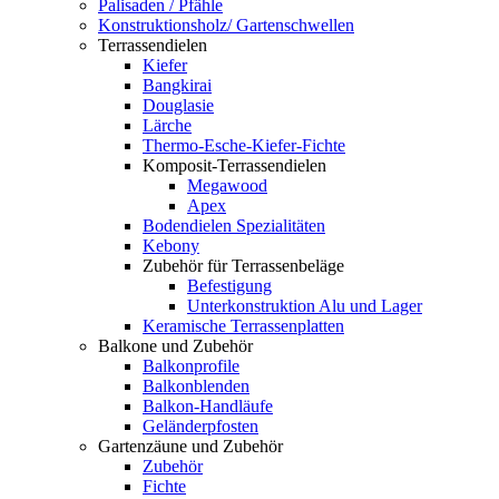
Palisaden / Pfähle
Konstruktionsholz/ Gartenschwellen
Terrassendielen
Kiefer
Bangkirai
Douglasie
Lärche
Thermo-Esche-Kiefer-Fichte
Komposit-Terrassendielen
Megawood
Apex
Bodendielen Spezialitäten
Kebony
Zubehör für Terrassenbeläge
Befestigung
Unterkonstruktion Alu und Lager
Keramische Terrassenplatten
Balkone und Zubehör
Balkonprofile
Balkonblenden
Balkon-Handläufe
Geländerpfosten
Gartenzäune und Zubehör
Zubehör
Fichte