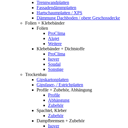
Trennwandplatten
Fassadendämmplatten
Hartschaumplatten / XPS
Dämmung Dachboden / obere Geschossdecke
Folien + Klebebänder
Folien
ProClima
Alujet
Weitere
Klebebänder + Dichtstoffe
ProClima
Isover
Soudal
Sonstige
Trockenbau
Gipskartonplatten
Gipsfaser- / Estrichplatten
Profile + Zubehör, Abhängung
Profile
Abhängung
Zubehör
Spachtel, Kleber
Zubehör
Dampfbremsen + Zubehör
Isover