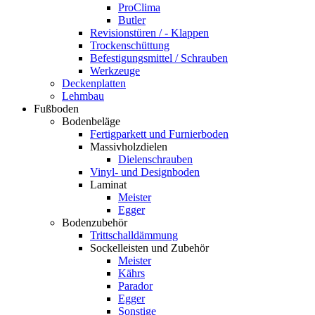
ProClima
Butler
Revisionstüren / - Klappen
Trockenschüttung
Befestigungsmittel / Schrauben
Werkzeuge
Deckenplatten
Lehmbau
Fußboden
Bodenbeläge
Fertigparkett und Furnierboden
Massivholzdielen
Dielenschrauben
Vinyl- und Designboden
Laminat
Meister
Egger
Bodenzubehör
Trittschalldämmung
Sockelleisten und Zubehör
Meister
Kährs
Parador
Egger
Sonstige