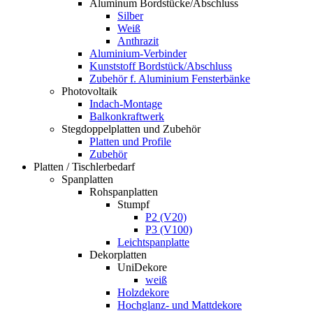
Aluminum Bordstücke/Abschluss
Silber
Weiß
Anthrazit
Aluminium-Verbinder
Kunststoff Bordstück/Abschluss
Zubehör f. Aluminium Fensterbänke
Photovoltaik
Indach-Montage
Balkonkraftwerk
Stegdoppelplatten und Zubehör
Platten und Profile
Zubehör
Platten / Tischlerbedarf
Spanplatten
Rohspanplatten
Stumpf
P2 (V20)
P3 (V100)
Leichtspanplatte
Dekorplatten
UniDekore
weiß
Holzdekore
Hochglanz- und Mattdekore