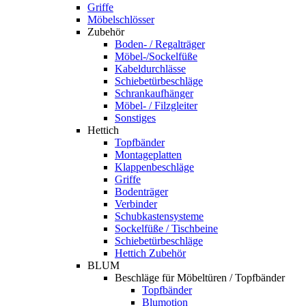
Griffe
Möbelschlösser
Zubehör
Boden- / Regalträger
Möbel-/Sockelfüße
Kabeldurchlässe
Schiebetürbeschläge
Schrankaufhänger
Möbel- / Filzgleiter
Sonstiges
Hettich
Topfbänder
Montageplatten
Klappenbeschläge
Griffe
Bodenträger
Verbinder
Schubkastensysteme
Sockelfüße / Tischbeine
Schiebetürbeschläge
Hettich Zubehör
BLUM
Beschläge für Möbeltüren / Topfbänder
Topfbänder
Blumotion