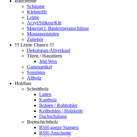
Bauchemie
Schäume
Klebstoffe
Leime
Acryl/Silikon/Kitt
Material f. Baukörperanschlüsse
Montagepistolen
Zubehör
!!! Letzte Chance !!!
Dekorspan-Abverkauf
Türen / Haustüren
Jeld Wen
Gartenartikel
Sonstiges
Altholz
Holzbau
Schnittholz
Latten
Kantholz
Bohlen / Rohhobler
Keilbohlen / Holzkeile
Dachschalung
Brettschichtholz
BSH-ganze Stangen
BSH-Anschnitte