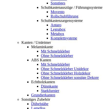
Sonstiges
Schubkastenauszüge / Führungssysteme
Movento
Rollschubführung
Schubkastenzargensysteme
Antaro
Legrabox
Metabox
Komplettsysteme
Kanten / Umleimer
Melaminkante
Mit Schmelzkleber
Ohne Schmelzkleber
ABS Kanten
Mit Schmelzkleber
Ohne Schmelzkleber Unidekor
Ohne Schmelzkleber Holzdekor
Ohne Schmelzkleber sonstige Dekore
Echtholzkanten
Dünnkante
Starkfurnier
Grundierkanten
Sonstiges Zubehör
Dübelstäbe
Lamellos