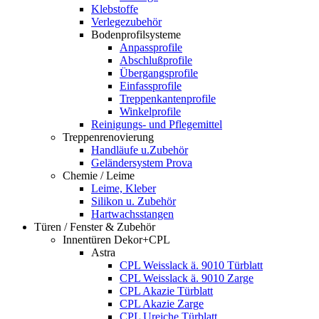
Klebstoffe
Verlegezubehör
Bodenprofilsysteme
Anpassprofile
Abschlußprofile
Übergangsprofile
Einfassprofile
Treppenkantenprofile
Winkelprofile
Reinigungs- und Pflegemittel
Treppenrenovierung
Handläufe u.Zubehör
Geländersystem Prova
Chemie / Leime
Leime, Kleber
Silikon u. Zubehör
Hartwachsstangen
Türen / Fenster & Zubehör
Innentüren Dekor+CPL
Astra
CPL Weisslack ä. 9010 Türblatt
CPL Weisslack ä. 9010 Zarge
CPL Akazie Türblatt
CPL Akazie Zarge
CPL Ureiche Türblatt