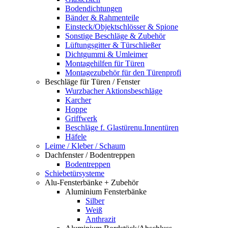
Bodendichtungen
Bänder & Rahmenteile
Einsteck/Objektschlösser & Spione
Sonstige Beschläge & Zubehör
Lüftungsgitter & Türschließer
Dichtgummi & Umleimer
Montagehilfen für Türen
Montagezubehör für den Türenprofi
Beschläge für Türen / Fenster
Wurzbacher Aktionsbeschläge
Karcher
Hoppe
Griffwerk
Beschläge f. Glastürenu.Innentüren
Häfele
Leime / Kleber / Schaum
Dachfenster / Bodentreppen
Bodentreppen
Schiebetürsysteme
Alu-Fensterbänke + Zubehör
Aluminium Fensterbänke
Silber
Weiß
Anthrazit