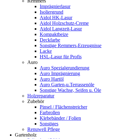
Remmers
Imprägnierlasur
Isoliergrund
Aidol HK-Lasur
Aidol Holzschutz-Creme
Aidol Langzeit-Lasur
Kompaktbeize
Deckfarbe
Sonstige Remmers-Erzeugnisse
Lacke
HSL-Lasur für Profis
Auro
Auro Spezialgrundierung
Auro Imprägnierung
Auro Hartöl
Auro Garten-u.Terrassenöle
Sonstige Wachse, Seifen u. Öle
Holzreparatur
Zubehör
Pinsel / Flächenstreicher
Farbrollen
Klebebänder / Folien
Sonstiges
Renuwell Pflege
Gartenholz