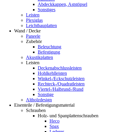
Abdeckkappen, Aststöpsel
Sonstiges
Leisten
Plexiglas
Leichtbauplatten
Wand / Decke
Paneele
Zubehör
Beleuchtung
Befestigung
Akustikplatten
Leisten
Deckenabschlussleisten
Hohlkehlleisten
Winkel-/Eckschutzleisten
Rechteck-/Quadratleisten
Viertel-/Halbrund-/Rund
Sonstige
Altholzdesign
Eisenteile / Befestigungsmaterial
Schrauben
Holz- und Spanplattenschrauben
Heco
Spax
Lederer