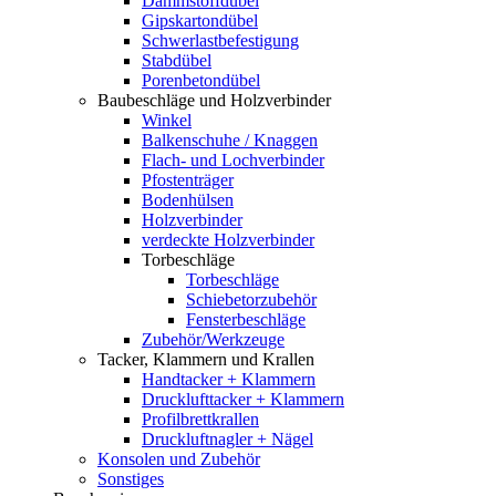
Dämmstoffdübel
Gipskartondübel
Schwerlastbefestigung
Stabdübel
Porenbetondübel
Baubeschläge und Holzverbinder
Winkel
Balkenschuhe / Knaggen
Flach- und Lochverbinder
Pfostenträger
Bodenhülsen
Holzverbinder
verdeckte Holzverbinder
Torbeschläge
Torbeschläge
Schiebetorzubehör
Fensterbeschläge
Zubehör/Werkzeuge
Tacker, Klammern und Krallen
Handtacker + Klammern
Drucklufttacker + Klammern
Profilbrettkrallen
Druckluftnagler + Nägel
Konsolen und Zubehör
Sonstiges