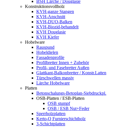
BSH Lärche / Douglasie
Konstruktionsvollholz
KVH-ganze Stangen
KVH-Anschnitt
KVH-DUO-Balken
KVH-Biozid-behandelt
KVH Douglasie
KVH Kiefer
Hobelware
Rauspund
Hobeldielen
Fassadenprofile
Profilbretter Innen + Zubehör
Profil- und Fasebretter Außen
Glattkant-Balkonbretter / Konstr.Latten
Türschwellen massiv
Lärche Hobelware
Platten
Betonschalungs-Betoplan-Siebdruckpl.
OSB-Platten / ESB-Platten
OSB stumpf
OSB / ESB Nut+Feder
Sperrholzplatten
Kerto-Q Furnierschichtholz
3-Schichtplatten