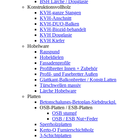
BSH Lärche / Douglasie
Konstruktionsvollholz
KVH-ganze Stangen
KVH-Anschnitt
KVH-DUO-Balken
KVH-Biozid-behandelt
KVH Douglasie
KVH Kiefer
Hobelware
Rauspund
Hobeldielen
Fassadenprofile
Profilbretter Innen + Zubehör
Profil- und Fasebretter Außen
Glattkant-Balkonbretter / Konstr.Latten
Türschwellen massiv
Lärche Hobelware
Platten
Betonschalungs-Betoplan-Siebdruckpl.
OSB-Platten / ESB-Platten
OSB stumpf
OSB / ESB Nut+Feder
Sperrholzplatten
Kerto-Q Furnierschichtholz
3-Schichtplatten