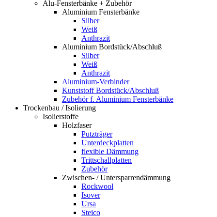
Alu-Fensterbänke + Zubehör
Aluminium Fensterbänke
Silber
Weiß
Anthrazit
Aluminium Bordstück/Abschluß
Silber
Weiß
Anthrazit
Aluminium-Verbinder
Kunststoff Bordstück/Abschluß
Zubehör f. Aluminium Fensterbänke
Trockenbau / Isolierung
Isolierstoffe
Holzfaser
Putzträger
Unterdeckplatten
flexible Dämmung
Trittschallplatten
Zubehör
Zwischen- / Untersparrendämmung
Rockwool
Isover
Ursa
Steico