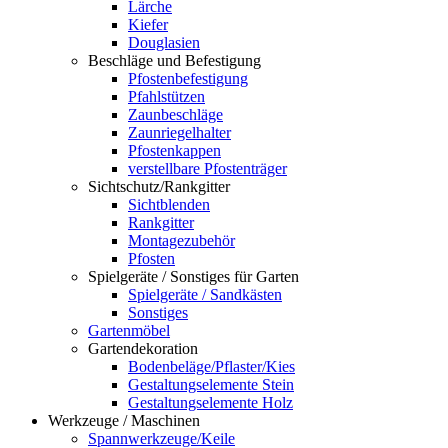
Lärche
Kiefer
Douglasien
Beschläge und Befestigung
Pfostenbefestigung
Pfahlstützen
Zaunbeschläge
Zaunriegelhalter
Pfostenkappen
verstellbare Pfostenträger
Sichtschutz/Rankgitter
Sichtblenden
Rankgitter
Montagezubehör
Pfosten
Spielgeräte / Sonstiges für Garten
Spielgeräte / Sandkästen
Sonstiges
Gartenmöbel
Gartendekoration
Bodenbeläge/Pflaster/Kies
Gestaltungselemente Stein
Gestaltungselemente Holz
Werkzeuge / Maschinen
Spannwerkzeuge/Keile