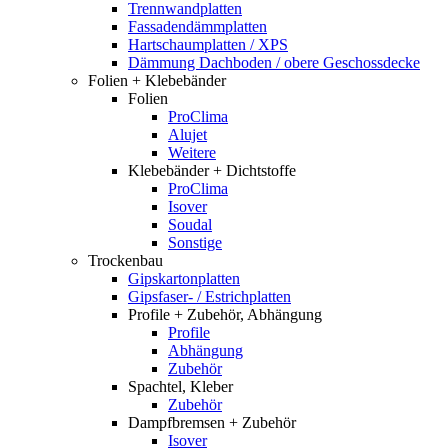
Trennwandplatten
Fassadendämmplatten
Hartschaumplatten / XPS
Dämmung Dachboden / obere Geschossdecke
Folien + Klebebänder
Folien
ProClima
Alujet
Weitere
Klebebänder + Dichtstoffe
ProClima
Isover
Soudal
Sonstige
Trockenbau
Gipskartonplatten
Gipsfaser- / Estrichplatten
Profile + Zubehör, Abhängung
Profile
Abhängung
Zubehör
Spachtel, Kleber
Zubehör
Dampfbremsen + Zubehör
Isover