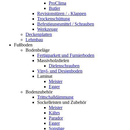
ProClima
Butler
Revisionstüren / - Klappen
Trockenschüttung
Befestigungsmittel / Schrauben
Werkzeuge
Deckenplatten
Lehmbau
Fußboden
Bodenbeläge
Fertigparkett und Furnierboden
Massivholzdielen
Dielenschrauben
Vinyl- und Designboden
Laminat
Meister
Egger
Bodenzubehör
Trittschalldämmung
Sockelleisten und Zubehör
Meister
Kährs
Parador
Egger
Sonstige