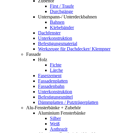
Zubehör
First / Traufe
Durchgänge
Unterspann-/ Unterdeckbahnen
Bahnen
Klebebänder
Dachfenster
Unterkonstruktion
Befestigungsmaterial
Werkzeuge für Dachdecker/ Klempner
Fassade
Holz
Fichte
Lärche
Faserzement
Fassadenplatten
Fassadenbahn
Unterkonstruktion
Befestigungsmittel
Dämmplatten / Putzträgerplatten
Alu-Fensterbänke + Zubehör
Aluminium Fensterbänke
Silber
Weiß
Anthrazit