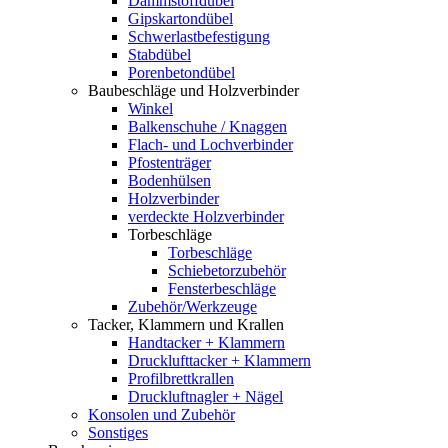
Dämmstoffdübel
Gipskartondübel
Schwerlastbefestigung
Stabdübel
Porenbetondübel
Baubeschläge und Holzverbinder
Winkel
Balkenschuhe / Knaggen
Flach- und Lochverbinder
Pfostenträger
Bodenhülsen
Holzverbinder
verdeckte Holzverbinder
Torbeschläge
Torbeschläge
Schiebetorzubehör
Fensterbeschläge
Zubehör/Werkzeuge
Tacker, Klammern und Krallen
Handtacker + Klammern
Drucklufttacker + Klammern
Profilbrettkrallen
Druckluftnagler + Nägel
Konsolen und Zubehör
Sonstiges