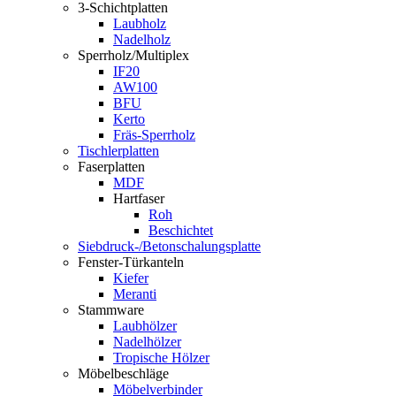
3-Schichtplatten
Laubholz
Nadelholz
Sperrholz/Multiplex
IF20
AW100
BFU
Kerto
Fräs-Sperrholz
Tischlerplatten
Faserplatten
MDF
Hartfaser
Roh
Beschichtet
Siebdruck-/Betonschalungsplatte
Fenster-Türkanteln
Kiefer
Meranti
Stammware
Laubhölzer
Nadelhölzer
Tropische Hölzer
Möbelbeschläge
Möbelverbinder