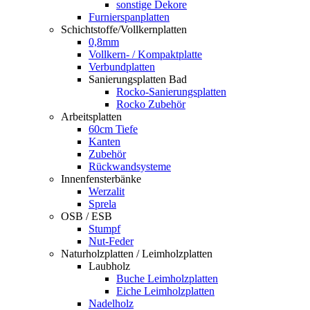
sonstige Dekore
Furnierspanplatten
Schichtstoffe/Vollkernplatten
0,8mm
Vollkern- / Kompaktplatte
Verbundplatten
Sanierungsplatten Bad
Rocko-Sanierungsplatten
Rocko Zubehör
Arbeitsplatten
60cm Tiefe
Kanten
Zubehör
Rückwandsysteme
Innenfensterbänke
Werzalit
Sprela
OSB / ESB
Stumpf
Nut-Feder
Naturholzplatten / Leimholzplatten
Laubholz
Buche Leimholzplatten
Eiche Leimholzplatten
Nadelholz