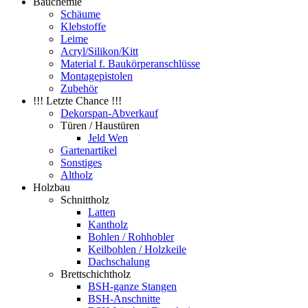
Bauchemie
Schäume
Klebstoffe
Leime
Acryl/Silikon/Kitt
Material f. Baukörperanschlüsse
Montagepistolen
Zubehör
!!! Letzte Chance !!!
Dekorspan-Abverkauf
Türen / Haustüren
Jeld Wen
Gartenartikel
Sonstiges
Altholz
Holzbau
Schnittholz
Latten
Kantholz
Bohlen / Rohhobler
Keilbohlen / Holzkeile
Dachschalung
Brettschichtholz
BSH-ganze Stangen
BSH-Anschnitte