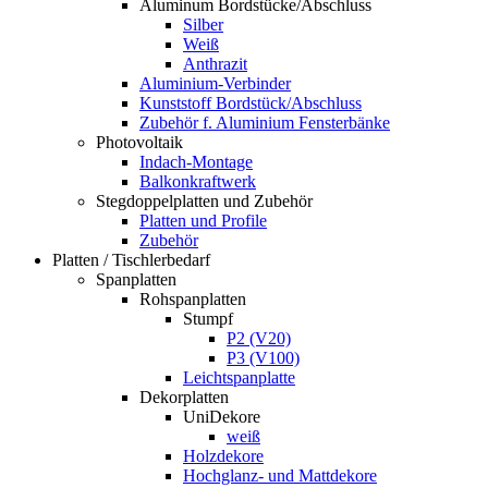
Aluminum Bordstücke/Abschluss
Silber
Weiß
Anthrazit
Aluminium-Verbinder
Kunststoff Bordstück/Abschluss
Zubehör f. Aluminium Fensterbänke
Photovoltaik
Indach-Montage
Balkonkraftwerk
Stegdoppelplatten und Zubehör
Platten und Profile
Zubehör
Platten / Tischlerbedarf
Spanplatten
Rohspanplatten
Stumpf
P2 (V20)
P3 (V100)
Leichtspanplatte
Dekorplatten
UniDekore
weiß
Holzdekore
Hochglanz- und Mattdekore