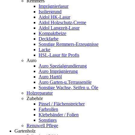
Remmers
Imprägnierlasur
Isoliergrund
Aidol HK-Lasur
Aidol Holzschutz-Creme
Aidol Langzeit-Lasur
Kompaktbeize
Deckfarbe
Sonstige Remmers-Erzeugnisse
Lacke
HSL-Lasur für Profis
Auro
Auro Spezialgrundierung
Auro Imprägnierung
Auro Hartöl
Auro Garten-u.Terrassenöle
Sonstige Wachse, Seifen u. Öle
Holzreparatur
Zubehör
Pinsel / Flächenstreicher
Farbrollen
Klebebänder / Folien
Sonstiges
Renuwell Pflege
Gartenholz