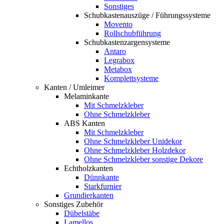
Sonstiges
Schubkastenauszüge / Führungssysteme
Movento
Rollschubführung
Schubkastenzargensysteme
Antaro
Legrabox
Metabox
Komplettsysteme
Kanten / Umleimer
Melaminkante
Mit Schmelzkleber
Ohne Schmelzkleber
ABS Kanten
Mit Schmelzkleber
Ohne Schmelzkleber Unidekor
Ohne Schmelzkleber Holzdekor
Ohne Schmelzkleber sonstige Dekore
Echtholzkanten
Dünnkante
Starkfurnier
Grundierkanten
Sonstiges Zubehör
Dübelstäbe
Lamellos