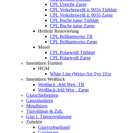
CPL Ureiche Zarge
CPL Verkehrsweiß ä. 9016 Türblatt
CPL Verkehrsweiß ä. 9016 Zarge
CPL Buche natur Türblatt
CPL Buche natur Zarge
Herholz Renovierung
CPL Brilliantweiss TB
CPL Brilliantweiss Zarge
Mosel
CPL Polarweiß Türblatt
CPL Polarweiß Zarge
Innentüren Furniert
HGM
White Line (Weiss-Art Typ 101e
Innentüren Weißlack
Weißlack -Jeld Wen -TB
Weißlack-Jeld Wen - Zarge
Glasschiebetüren
Ganzglastüren
Metalltüren
Türrohlinge & Zub.
Glas f. Türenverglasung
Zubehör
Glasvorlegeband
Glasleisten