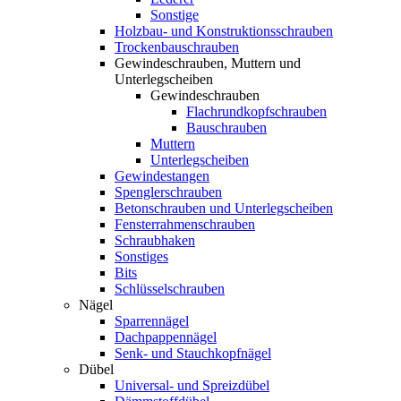
Sonstige
Holzbau- und Konstruktionsschrauben
Trockenbauschrauben
Gewindeschrauben, Muttern und
Unterlegscheiben
Gewindeschrauben
Flachrundkopfschrauben
Bauschrauben
Muttern
Unterlegscheiben
Gewindestangen
Spenglerschrauben
Betonschrauben und Unterlegscheiben
Fensterrahmenschrauben
Schraubhaken
Sonstiges
Bits
Schlüsselschrauben
Nägel
Sparrennägel
Dachpappennägel
Senk- und Stauchkopfnägel
Dübel
Universal- und Spreizdübel