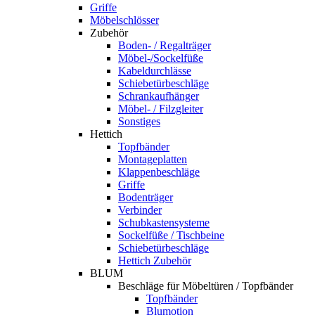
Griffe
Möbelschlösser
Zubehör
Boden- / Regalträger
Möbel-/Sockelfüße
Kabeldurchlässe
Schiebetürbeschläge
Schrankaufhänger
Möbel- / Filzgleiter
Sonstiges
Hettich
Topfbänder
Montageplatten
Klappenbeschläge
Griffe
Bodenträger
Verbinder
Schubkastensysteme
Sockelfüße / Tischbeine
Schiebetürbeschläge
Hettich Zubehör
BLUM
Beschläge für Möbeltüren / Topfbänder
Topfbänder
Blumotion