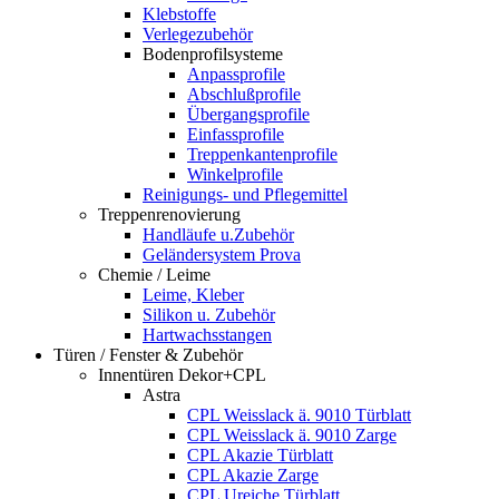
Klebstoffe
Verlegezubehör
Bodenprofilsysteme
Anpassprofile
Abschlußprofile
Übergangsprofile
Einfassprofile
Treppenkantenprofile
Winkelprofile
Reinigungs- und Pflegemittel
Treppenrenovierung
Handläufe u.Zubehör
Geländersystem Prova
Chemie / Leime
Leime, Kleber
Silikon u. Zubehör
Hartwachsstangen
Türen / Fenster & Zubehör
Innentüren Dekor+CPL
Astra
CPL Weisslack ä. 9010 Türblatt
CPL Weisslack ä. 9010 Zarge
CPL Akazie Türblatt
CPL Akazie Zarge
CPL Ureiche Türblatt