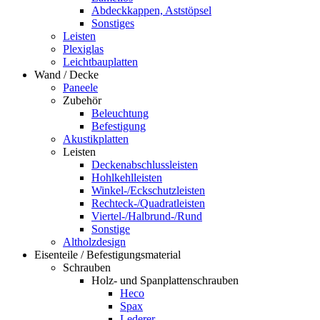
Abdeckkappen, Aststöpsel
Sonstiges
Leisten
Plexiglas
Leichtbauplatten
Wand / Decke
Paneele
Zubehör
Beleuchtung
Befestigung
Akustikplatten
Leisten
Deckenabschlussleisten
Hohlkehlleisten
Winkel-/Eckschutzleisten
Rechteck-/Quadratleisten
Viertel-/Halbrund-/Rund
Sonstige
Altholzdesign
Eisenteile / Befestigungsmaterial
Schrauben
Holz- und Spanplattenschrauben
Heco
Spax
Lederer