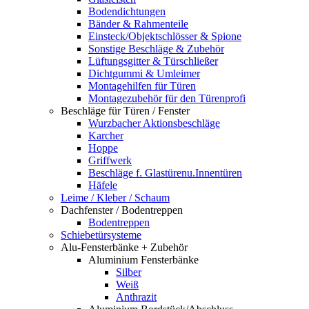
Bodendichtungen
Bänder & Rahmenteile
Einsteck/Objektschlösser & Spione
Sonstige Beschläge & Zubehör
Lüftungsgitter & Türschließer
Dichtgummi & Umleimer
Montagehilfen für Türen
Montagezubehör für den Türenprofi
Beschläge für Türen / Fenster
Wurzbacher Aktionsbeschläge
Karcher
Hoppe
Griffwerk
Beschläge f. Glastürenu.Innentüren
Häfele
Leime / Kleber / Schaum
Dachfenster / Bodentreppen
Bodentreppen
Schiebetürsysteme
Alu-Fensterbänke + Zubehör
Aluminium Fensterbänke
Silber
Weiß
Anthrazit