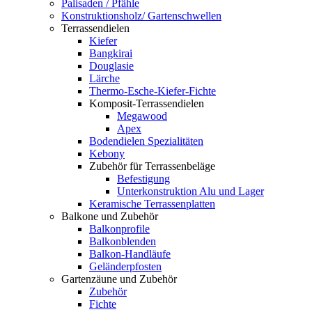
Palisaden / Pfähle
Konstruktionsholz/ Gartenschwellen
Terrassendielen
Kiefer
Bangkirai
Douglasie
Lärche
Thermo-Esche-Kiefer-Fichte
Komposit-Terrassendielen
Megawood
Apex
Bodendielen Spezialitäten
Kebony
Zubehör für Terrassenbeläge
Befestigung
Unterkonstruktion Alu und Lager
Keramische Terrassenplatten
Balkone und Zubehör
Balkonprofile
Balkonblenden
Balkon-Handläufe
Geländerpfosten
Gartenzäune und Zubehör
Zubehör
Fichte