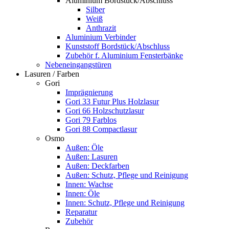
Aluminium Bordstück/Abschluss
Silber
Weiß
Anthrazit
Aluminium Verbinder
Kunststoff Bordstück/Abschluss
Zubehör f. Aluminium Fensterbänke
Nebeneingangstüren
Lasuren / Farben
Gori
Imprägnierung
Gori 33 Futur Plus Holzlasur
Gori 66 Holzschutzlasur
Gori 79 Farblos
Gori 88 Compactlasur
Osmo
Außen: Öle
Außen: Lasuren
Außen: Deckfarben
Außen: Schutz, Pflege und Reinigung
Innen: Wachse
Innen: Öle
Innen: Schutz, Pflege und Reinigung
Reparatur
Zubehör