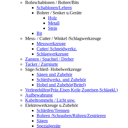
Bohrschablonen / Bohrer/Bits
Schablonen/Lehren
Bohrer / Senker u.Geräte
Holz
Metall
Stein
Bit
Mess- / Cutter / Winkel /Schlagwerkzeuge
Messwerkzeuge
Cutter/ Schneidwerkz.
Schlagwerkzeuge
Zangen / Spachtel / Dreher
Tacker / Zurrgurte
Säge-Schleif- Hobelwerkzeuge
Sägen und Zubehör
Schleifwerkz. und Zubehör
Hobel und Zubehör(Beitel)
Verlegehilfen(Präz.Eisen,Keile,Zugeisen,Schlagkl.)
Aufbewahrung
Kabeltrommeln / Licht usw.
Elektrowerkzeuge u.Zubehör
Schleifen/Trennen
Bohren /Schrauben/Rühren/Zentrieren
Sägen
Spezialgeräte