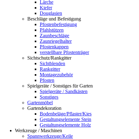
Lärche
Kiefer
Douglasien
Beschläge und Befestigung
Pfostenbefestigung
Pfahlstützen
Zaunbeschläge
Zaunriegelhalter
Pfostenkappen
verstellbare Pfostenträger
Sichtschutz/Rankgitter
Sichtblenden
Rankgitter
Montagezubehör
Pfosten
Spielgeräte / Sonstiges für Garten
Spielgeräte / Sandkästen
Sonstiges
Gartenmöbel
Gartendekoration
Bodenbeläge/Pflaster/Kies
Gestaltungselemente Stein
Gestaltungselemente Holz
Werkzeuge / Maschinen
Spannwerkzeuge/Keile