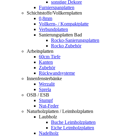
sonstige Dekore
Furnierspanplatten
Schichtstoffe/Vollkernplatten
0,8mm
Vollkern- / Kompaktplatte
Verbundplatten
Sanierungsplatten Bad
Rocko-Sanierungsplatten
Rocko Zubehör
Arbeitsplatten
60cm Tiefe
Kanten
Zubehör
Rückwandsysteme
Innenfensterbänke
Werzalit
Sprela
OSB / ESB
Stumpf
Nut-Feder
Naturholzplatten / Leimholzplatten
Laubholz
Buche Leimholzplatten
Eiche Leimholzplatten
Nadelholz