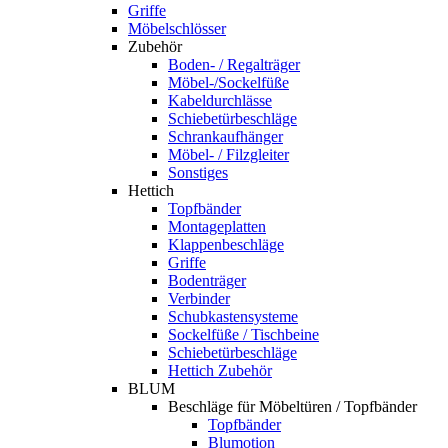
Griffe
Möbelschlösser
Zubehör
Boden- / Regalträger
Möbel-/Sockelfüße
Kabeldurchlässe
Schiebetürbeschläge
Schrankaufhänger
Möbel- / Filzgleiter
Sonstiges
Hettich
Topfbänder
Montageplatten
Klappenbeschläge
Griffe
Bodenträger
Verbinder
Schubkastensysteme
Sockelfüße / Tischbeine
Schiebetürbeschläge
Hettich Zubehör
BLUM
Beschläge für Möbeltüren / Topfbänder
Topfbänder
Blumotion