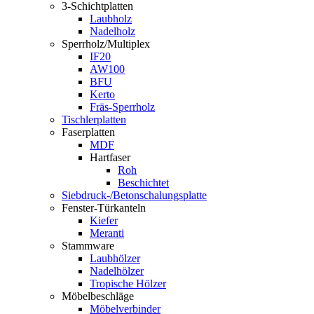
3-Schichtplatten
Laubholz
Nadelholz
Sperrholz/Multiplex
IF20
AW100
BFU
Kerto
Fräs-Sperrholz
Tischlerplatten
Faserplatten
MDF
Hartfaser
Roh
Beschichtet
Siebdruck-/Betonschalungsplatte
Fenster-Türkanteln
Kiefer
Meranti
Stammware
Laubhölzer
Nadelhölzer
Tropische Hölzer
Möbelbeschläge
Möbelverbinder