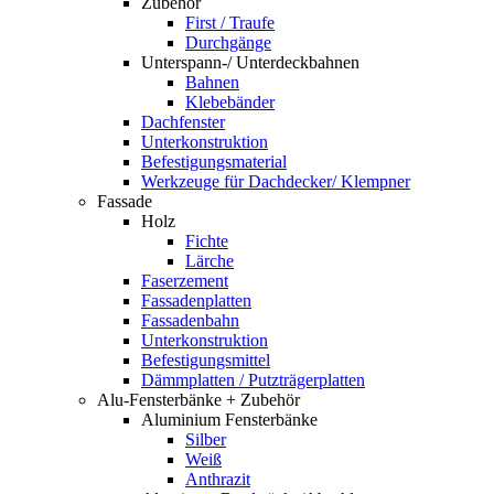
Zubehör
First / Traufe
Durchgänge
Unterspann-/ Unterdeckbahnen
Bahnen
Klebebänder
Dachfenster
Unterkonstruktion
Befestigungsmaterial
Werkzeuge für Dachdecker/ Klempner
Fassade
Holz
Fichte
Lärche
Faserzement
Fassadenplatten
Fassadenbahn
Unterkonstruktion
Befestigungsmittel
Dämmplatten / Putzträgerplatten
Alu-Fensterbänke + Zubehör
Aluminium Fensterbänke
Silber
Weiß
Anthrazit