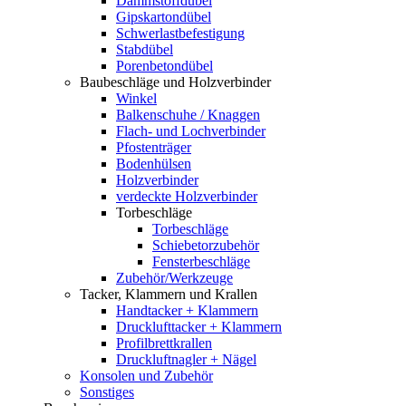
Dämmstoffdübel
Gipskartondübel
Schwerlastbefestigung
Stabdübel
Porenbetondübel
Baubeschläge und Holzverbinder
Winkel
Balkenschuhe / Knaggen
Flach- und Lochverbinder
Pfostenträger
Bodenhülsen
Holzverbinder
verdeckte Holzverbinder
Torbeschläge
Torbeschläge
Schiebetorzubehör
Fensterbeschläge
Zubehör/Werkzeuge
Tacker, Klammern und Krallen
Handtacker + Klammern
Drucklufttacker + Klammern
Profilbrettkrallen
Druckluftnagler + Nägel
Konsolen und Zubehör
Sonstiges