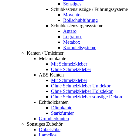
Sonstiges
Schubkastenauszüge / Führungssysteme
Movento
Rollschubführung
Schubkastenzargensysteme
Antaro
Legrabox
Metabox
Komplettsysteme
Kanten / Umleimer
Melaminkante
Mit Schmelzkleber
Ohne Schmelzkleber
ABS Kanten
Mit Schmelzkleber
Ohne Schmelzkleber Unidekor
Ohne Schmelzkleber Holzdekor
Ohne Schmelzkleber sonstige Dekore
Echtholzkanten
Dünnkante
Starkfurnier
Grundierkanten
Sonstiges Zubehör
Dübelstäbe
Lamellos