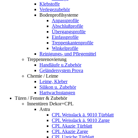
Klebstoffe
Verlegezubehör
Bodenprofilsysteme
Anpassprofile
Abschlußprofile
Übergangsprofile
Einfassprofile
Treppenkantenprofile
Winkelprofile
Reinigungs- und Pflegemittel
Treppenrenovierung
Handläufe u.Zubehör
Geländersystem Prova
Chemie / Leime
Leime, Kleber
Silikon u. Zubehör
Hartwachsstangen
Türen / Fenster & Zubehör
Innentüren Dekor+CPL
Astra
CPL Weisslack ä. 9010 Türblatt
CPL Weisslack ä. 9010 Zarge
CPL Akazie Türblatt
CPL Akazie Zarge
CPL Ureiche Türblatt