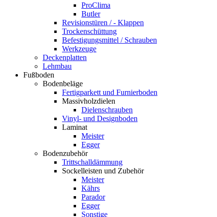
ProClima
Butler
Revisionstüren / - Klappen
Trockenschüttung
Befestigungsmittel / Schrauben
Werkzeuge
Deckenplatten
Lehmbau
Fußboden
Bodenbeläge
Fertigparkett und Furnierboden
Massivholzdielen
Dielenschrauben
Vinyl- und Designboden
Laminat
Meister
Egger
Bodenzubehör
Trittschalldämmung
Sockelleisten und Zubehör
Meister
Kährs
Parador
Egger
Sonstige