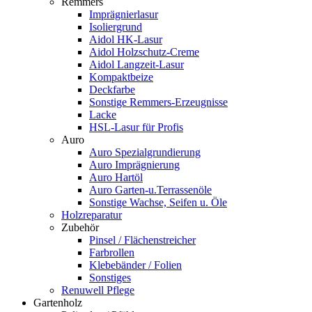
Remmers
Imprägnierlasur
Isoliergrund
Aidol HK-Lasur
Aidol Holzschutz-Creme
Aidol Langzeit-Lasur
Kompaktbeize
Deckfarbe
Sonstige Remmers-Erzeugnisse
Lacke
HSL-Lasur für Profis
Auro
Auro Spezialgrundierung
Auro Imprägnierung
Auro Hartöl
Auro Garten-u.Terrassenöle
Sonstige Wachse, Seifen u. Öle
Holzreparatur
Zubehör
Pinsel / Flächenstreicher
Farbrollen
Klebebänder / Folien
Sonstiges
Renuwell Pflege
Gartenholz