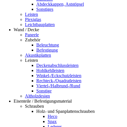
Abdeckkappen, Aststöpsel
Sonstiges
Leisten
Plexiglas
Leichtbauplatten
Wand / Decke
Paneele
Zubehör
Beleuchtung
Befestigung
Akustikplatten
Leisten
Deckenabschlussleisten
Hohlkehlleisten
Winkel-/Eckschutzleisten
Rechteck-/Quadratleisten
Viertel-/Halbrund-/Rund
Sonstige
Altholzdesign
Eisenteile / Befestigungsmaterial
Schrauben
Holz- und Spanplattenschrauben
Heco
Spax
Lederer