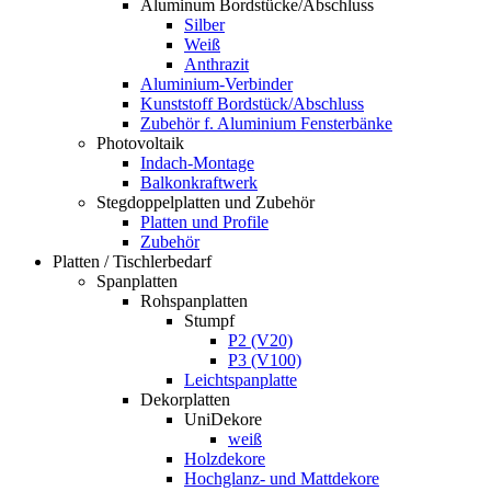
Aluminum Bordstücke/Abschluss
Silber
Weiß
Anthrazit
Aluminium-Verbinder
Kunststoff Bordstück/Abschluss
Zubehör f. Aluminium Fensterbänke
Photovoltaik
Indach-Montage
Balkonkraftwerk
Stegdoppelplatten und Zubehör
Platten und Profile
Zubehör
Platten / Tischlerbedarf
Spanplatten
Rohspanplatten
Stumpf
P2 (V20)
P3 (V100)
Leichtspanplatte
Dekorplatten
UniDekore
weiß
Holzdekore
Hochglanz- und Mattdekore