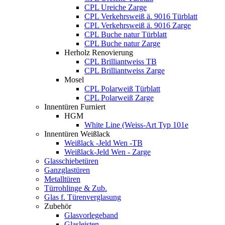
CPL Ureiche Zarge
CPL Verkehrsweiß ä. 9016 Türblatt
CPL Verkehrsweiß ä. 9016 Zarge
CPL Buche natur Türblatt
CPL Buche natur Zarge
Herholz Renovierung
CPL Brilliantweiss TB
CPL Brilliantweiss Zarge
Mosel
CPL Polarweiß Türblatt
CPL Polarweiß Zarge
Innentüren Furniert
HGM
White Line (Weiss-Art Typ 101e
Innentüren Weißlack
Weißlack -Jeld Wen -TB
Weißlack-Jeld Wen - Zarge
Glasschiebetüren
Ganzglastüren
Metalltüren
Türrohlinge & Zub.
Glas f. Türenverglasung
Zubehör
Glasvorlegeband
Glasleisten