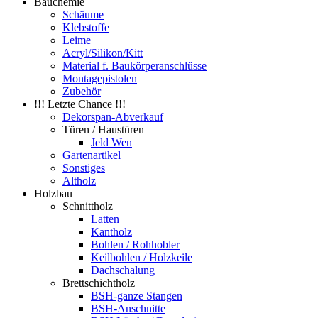
Bauchemie
Schäume
Klebstoffe
Leime
Acryl/Silikon/Kitt
Material f. Baukörperanschlüsse
Montagepistolen
Zubehör
!!! Letzte Chance !!!
Dekorspan-Abverkauf
Türen / Haustüren
Jeld Wen
Gartenartikel
Sonstiges
Altholz
Holzbau
Schnittholz
Latten
Kantholz
Bohlen / Rohhobler
Keilbohlen / Holzkeile
Dachschalung
Brettschichtholz
BSH-ganze Stangen
BSH-Anschnitte