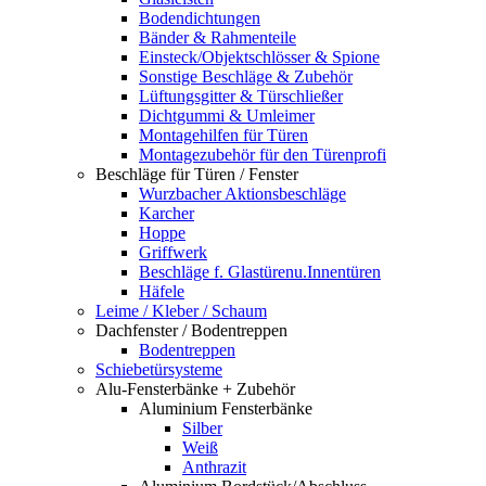
Bodendichtungen
Bänder & Rahmenteile
Einsteck/Objektschlösser & Spione
Sonstige Beschläge & Zubehör
Lüftungsgitter & Türschließer
Dichtgummi & Umleimer
Montagehilfen für Türen
Montagezubehör für den Türenprofi
Beschläge für Türen / Fenster
Wurzbacher Aktionsbeschläge
Karcher
Hoppe
Griffwerk
Beschläge f. Glastürenu.Innentüren
Häfele
Leime / Kleber / Schaum
Dachfenster / Bodentreppen
Bodentreppen
Schiebetürsysteme
Alu-Fensterbänke + Zubehör
Aluminium Fensterbänke
Silber
Weiß
Anthrazit