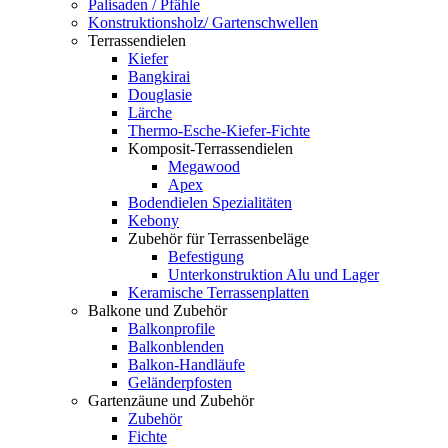
Palisaden / Pfähle
Konstruktionsholz/ Gartenschwellen
Terrassendielen
Kiefer
Bangkirai
Douglasie
Lärche
Thermo-Esche-Kiefer-Fichte
Komposit-Terrassendielen
Megawood
Apex
Bodendielen Spezialitäten
Kebony
Zubehör für Terrassenbeläge
Befestigung
Unterkonstruktion Alu und Lager
Keramische Terrassenplatten
Balkone und Zubehör
Balkonprofile
Balkonblenden
Balkon-Handläufe
Geländerpfosten
Gartenzäune und Zubehör
Zubehör
Fichte