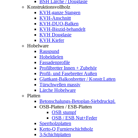
BSH Lärche / Douglasie
Konstruktionsvollholz
KVH-ganze Stangen
KVH-Anschnitt
KVH-DUO-Balken
KVH-Biozid-behandelt
KVH Douglasie
KVH Kiefer
Hobelware
Rauspund
Hobeldielen
Fassadenprofile
Profilbretter Innen + Zubehör
Profil- und Fasebretter Außen
Glattkant-Balkonbretter / Konstr.Latten
Türschwellen massiv
Lärche Hobelware
Platten
Betonschalungs-Betoplan-Siebdruckpl.
OSB-Platten / ESB-Platten
OSB stumpf
OSB / ESB Nut+Feder
Sperrholzplatten
Kerto-Q Furnierschichtholz
3-Schichtplatten