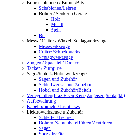
Bohrschablonen / Bohrer/Bits
Schablonen/Lehren
Bohrer / Senker u.Geräte
Holz
Metall
Stein
Bit
Mess- / Cutter / Winkel /Schlagwerkzeuge
Messwerkzeuge
Cutter/ Schneidwerkz.
Schlagwerkzeuge
Zangen / Spachtel / Dreher
Tacker / Zurrgurte
Säge-Schleif- Hobelwerkzeuge
Sägen und Zubehör
Schleifwerkz. und Zubehör
Hobel und Zubehör(Beitel)
Verlegehilfen(Präz.Eisen,Keile,Zugeisen,Schlagkl.)
Aufbewahrung
Kabeltrommeln / Licht usw.
Elektrowerkzeuge u.Zubehör
Schleifen/Trennen
Bohren /Schrauben/Rühren/Zentrieren
Sägen
Spezialgeräte