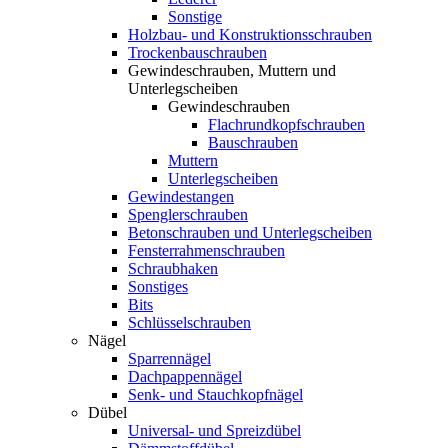
Sonstige
Holzbau- und Konstruktionsschrauben
Trockenbauschrauben
Gewindeschrauben, Muttern und
Unterlegscheiben
Gewindeschrauben
Flachrundkopfschrauben
Bauschrauben
Muttern
Unterlegscheiben
Gewindestangen
Spenglerschrauben
Betonschrauben und Unterlegscheiben
Fensterrahmenschrauben
Schraubhaken
Sonstiges
Bits
Schlüsselschrauben
Nägel
Sparrennägel
Dachpappennägel
Senk- und Stauchkopfnägel
Dübel
Universal- und Spreizdübel