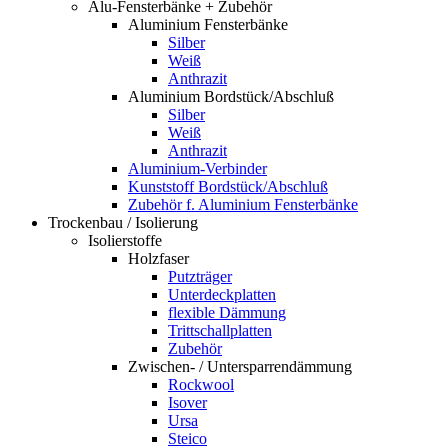
Alu-Fensterbänke + Zubehör
Aluminium Fensterbänke
Silber
Weiß
Anthrazit
Aluminium Bordstück/Abschluß
Silber
Weiß
Anthrazit
Aluminium-Verbinder
Kunststoff Bordstück/Abschluß
Zubehör f. Aluminium Fensterbänke
Trockenbau / Isolierung
Isolierstoffe
Holzfaser
Putzträger
Unterdeckplatten
flexible Dämmung
Trittschallplatten
Zubehör
Zwischen- / Untersparrendämmung
Rockwool
Isover
Ursa
Steico