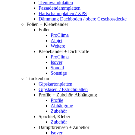
Trennwandplatten
Fassadendämmplatten
Hartschaumplatten / XPS
Dämmung Dachboden / obere Geschossdecke
Folien + Klebebänder
Folien
ProClima
Alujet
Weitere
Klebebänder + Dichtstoffe
ProClima
Isover
Soudal
Sonstige
Trockenbau
Gipskartonplatten
Gipsfaser- / Estrichplatten
Profile + Zubehör, Abhängung
Profile
Abhängung
Zubehör
Spachtel, Kleber
Zubehör
Dampfbremsen + Zubehör
Isover