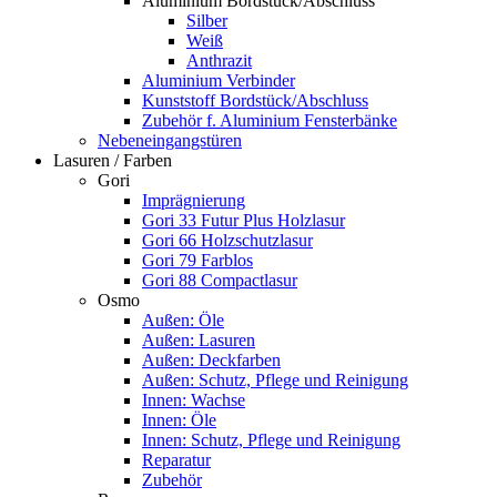
Aluminium Bordstück/Abschluss
Silber
Weiß
Anthrazit
Aluminium Verbinder
Kunststoff Bordstück/Abschluss
Zubehör f. Aluminium Fensterbänke
Nebeneingangstüren
Lasuren / Farben
Gori
Imprägnierung
Gori 33 Futur Plus Holzlasur
Gori 66 Holzschutzlasur
Gori 79 Farblos
Gori 88 Compactlasur
Osmo
Außen: Öle
Außen: Lasuren
Außen: Deckfarben
Außen: Schutz, Pflege und Reinigung
Innen: Wachse
Innen: Öle
Innen: Schutz, Pflege und Reinigung
Reparatur
Zubehör