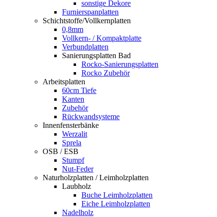
sonstige Dekore
Furnierspanplatten
Schichtstoffe/Vollkernplatten
0,8mm
Vollkern- / Kompaktplatte
Verbundplatten
Sanierungsplatten Bad
Rocko-Sanierungsplatten
Rocko Zubehör
Arbeitsplatten
60cm Tiefe
Kanten
Zubehör
Rückwandsysteme
Innenfensterbänke
Werzalit
Sprela
OSB / ESB
Stumpf
Nut-Feder
Naturholzplatten / Leimholzplatten
Laubholz
Buche Leimholzplatten
Eiche Leimholzplatten
Nadelholz