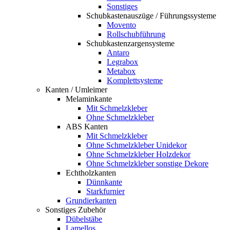
Sonstiges
Schubkastenauszüge / Führungssysteme
Movento
Rollschubführung
Schubkastenzargensysteme
Antaro
Legrabox
Metabox
Komplettsysteme
Kanten / Umleimer
Melaminkante
Mit Schmelzkleber
Ohne Schmelzkleber
ABS Kanten
Mit Schmelzkleber
Ohne Schmelzkleber Unidekor
Ohne Schmelzkleber Holzdekor
Ohne Schmelzkleber sonstige Dekore
Echtholzkanten
Dünnkante
Starkfurnier
Grundierkanten
Sonstiges Zubehör
Dübelstäbe
Lamellos