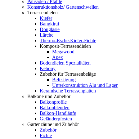
Palisaden / Pfähle
Konstruktionsholz/ Gartenschwellen
Terrassendielen
Kiefer
Bangkirai
Douglasie
Lärche
Thermo-Esche-Kiefer-Fichte
Komposit-Terrassendielen
Megawood
Apex
Bodendielen Spezialitäten
Kebony
Zubehör für Terrassenbeläge
Befestigung
Unterkonstruktion Alu und Lager
Keramische Terrassenplatten
Balkone und Zubehör
Balkonprofile
Balkonblenden
Balkon-Handläufe
Geländerpfosten
Gartenzäune und Zubehör
Zubehör
Fichte