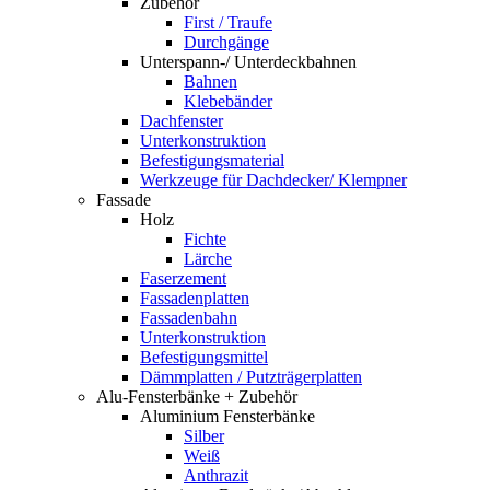
Zubehör
First / Traufe
Durchgänge
Unterspann-/ Unterdeckbahnen
Bahnen
Klebebänder
Dachfenster
Unterkonstruktion
Befestigungsmaterial
Werkzeuge für Dachdecker/ Klempner
Fassade
Holz
Fichte
Lärche
Faserzement
Fassadenplatten
Fassadenbahn
Unterkonstruktion
Befestigungsmittel
Dämmplatten / Putzträgerplatten
Alu-Fensterbänke + Zubehör
Aluminium Fensterbänke
Silber
Weiß
Anthrazit