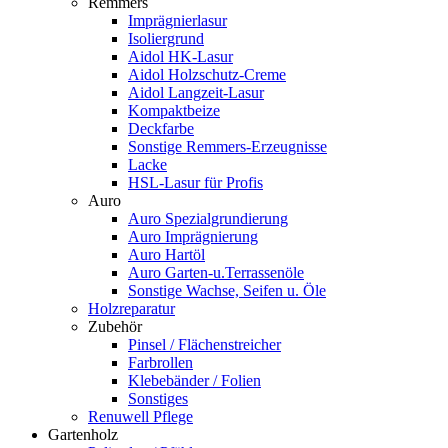
Remmers
Imprägnierlasur
Isoliergrund
Aidol HK-Lasur
Aidol Holzschutz-Creme
Aidol Langzeit-Lasur
Kompaktbeize
Deckfarbe
Sonstige Remmers-Erzeugnisse
Lacke
HSL-Lasur für Profis
Auro
Auro Spezialgrundierung
Auro Imprägnierung
Auro Hartöl
Auro Garten-u.Terrassenöle
Sonstige Wachse, Seifen u. Öle
Holzreparatur
Zubehör
Pinsel / Flächenstreicher
Farbrollen
Klebebänder / Folien
Sonstiges
Renuwell Pflege
Gartenholz