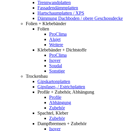
Trennwandplatten
Fassadendämmplatten
Hartschaumplatten / XPS
Dämmung Dachboden / obere Geschossdecke
Folien + Klebebänder
Folien
ProClima
Alujet
Weitere
Klebebänder + Dichtstoffe
ProClima
Isover
Soudal
Sonstige
Trockenbau
Gipskartonplatten
Gipsfaser- / Estrichplatten
Profile + Zubehör, Abhängung
Profile
Abhängung
Zubehör
Spachtel, Kleber
Zubehör
Dampfbremsen + Zubehör
Isover