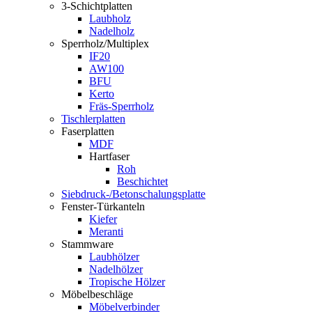
3-Schichtplatten
Laubholz
Nadelholz
Sperrholz/Multiplex
IF20
AW100
BFU
Kerto
Fräs-Sperrholz
Tischlerplatten
Faserplatten
MDF
Hartfaser
Roh
Beschichtet
Siebdruck-/Betonschalungsplatte
Fenster-Türkanteln
Kiefer
Meranti
Stammware
Laubhölzer
Nadelhölzer
Tropische Hölzer
Möbelbeschläge
Möbelverbinder