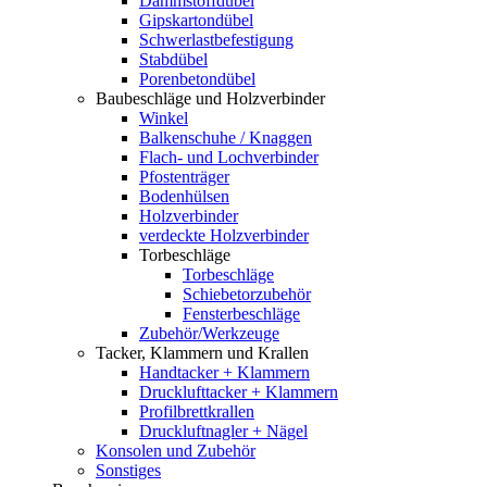
Dämmstoffdübel
Gipskartondübel
Schwerlastbefestigung
Stabdübel
Porenbetondübel
Baubeschläge und Holzverbinder
Winkel
Balkenschuhe / Knaggen
Flach- und Lochverbinder
Pfostenträger
Bodenhülsen
Holzverbinder
verdeckte Holzverbinder
Torbeschläge
Torbeschläge
Schiebetorzubehör
Fensterbeschläge
Zubehör/Werkzeuge
Tacker, Klammern und Krallen
Handtacker + Klammern
Drucklufttacker + Klammern
Profilbrettkrallen
Druckluftnagler + Nägel
Konsolen und Zubehör
Sonstiges