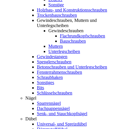
Sonstige
Holzbau- und Konstruktionsschrauben
Trockenbauschrauben
Gewindeschrauben, Muttern und
Unterlegscheiben
Gewindeschrauben
Flachrundkopfschrauben
Bauschrauben
Muttern
Unterlegscheiben
Gewindestangen
Spenglerschrauben
Betonschrauben und Unterlegscheiben
Fensterrahmenschrauben
Schraubhaken
Sonstiges
Bits
Schlüsselschrauben
Nägel
Sparrennägel
Dachpappennägel
Senk- und Stauchkopfnägel
Dübel
Universal- und Spreizdübel