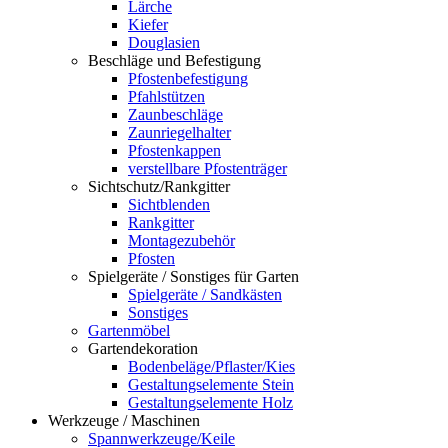
Lärche
Kiefer
Douglasien
Beschläge und Befestigung
Pfostenbefestigung
Pfahlstützen
Zaunbeschläge
Zaunriegelhalter
Pfostenkappen
verstellbare Pfostenträger
Sichtschutz/Rankgitter
Sichtblenden
Rankgitter
Montagezubehör
Pfosten
Spielgeräte / Sonstiges für Garten
Spielgeräte / Sandkästen
Sonstiges
Gartenmöbel
Gartendekoration
Bodenbeläge/Pflaster/Kies
Gestaltungselemente Stein
Gestaltungselemente Holz
Werkzeuge / Maschinen
Spannwerkzeuge/Keile