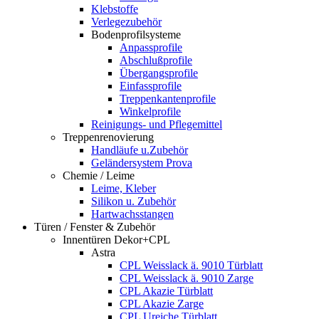
Klebstoffe
Verlegezubehör
Bodenprofilsysteme
Anpassprofile
Abschlußprofile
Übergangsprofile
Einfassprofile
Treppenkantenprofile
Winkelprofile
Reinigungs- und Pflegemittel
Treppenrenovierung
Handläufe u.Zubehör
Geländersystem Prova
Chemie / Leime
Leime, Kleber
Silikon u. Zubehör
Hartwachsstangen
Türen / Fenster & Zubehör
Innentüren Dekor+CPL
Astra
CPL Weisslack ä. 9010 Türblatt
CPL Weisslack ä. 9010 Zarge
CPL Akazie Türblatt
CPL Akazie Zarge
CPL Ureiche Türblatt