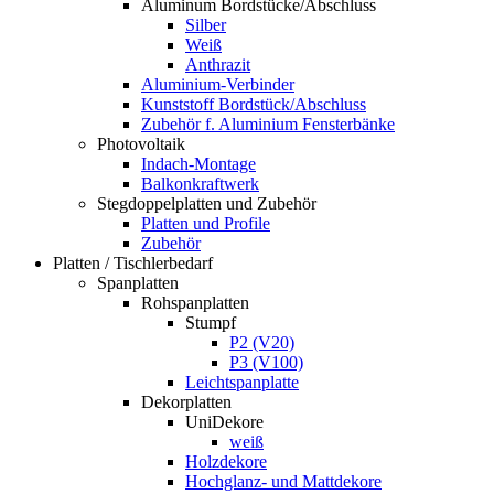
Aluminum Bordstücke/Abschluss
Silber
Weiß
Anthrazit
Aluminium-Verbinder
Kunststoff Bordstück/Abschluss
Zubehör f. Aluminium Fensterbänke
Photovoltaik
Indach-Montage
Balkonkraftwerk
Stegdoppelplatten und Zubehör
Platten und Profile
Zubehör
Platten / Tischlerbedarf
Spanplatten
Rohspanplatten
Stumpf
P2 (V20)
P3 (V100)
Leichtspanplatte
Dekorplatten
UniDekore
weiß
Holzdekore
Hochglanz- und Mattdekore