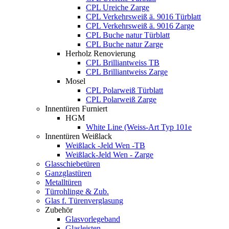
CPL Ureiche Zarge
CPL Verkehrsweiß ä. 9016 Türblatt
CPL Verkehrsweiß ä. 9016 Zarge
CPL Buche natur Türblatt
CPL Buche natur Zarge
Herholz Renovierung
CPL Brilliantweiss TB
CPL Brilliantweiss Zarge
Mosel
CPL Polarweiß Türblatt
CPL Polarweiß Zarge
Innentüren Furniert
HGM
White Line (Weiss-Art Typ 101e
Innentüren Weißlack
Weißlack -Jeld Wen -TB
Weißlack-Jeld Wen - Zarge
Glasschiebetüren
Ganzglastüren
Metalltüren
Türrohlinge & Zub.
Glas f. Türenverglasung
Zubehör
Glasvorlegeband
Glasleisten