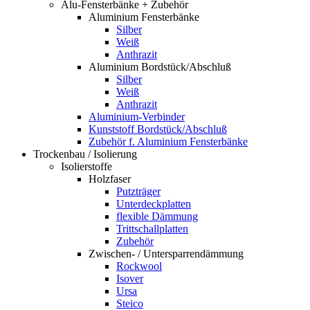
Alu-Fensterbänke + Zubehör
Aluminium Fensterbänke
Silber
Weiß
Anthrazit
Aluminium Bordstück/Abschluß
Silber
Weiß
Anthrazit
Aluminium-Verbinder
Kunststoff Bordstück/Abschluß
Zubehör f. Aluminium Fensterbänke
Trockenbau / Isolierung
Isolierstoffe
Holzfaser
Putzträger
Unterdeckplatten
flexible Dämmung
Trittschallplatten
Zubehör
Zwischen- / Untersparrendämmung
Rockwool
Isover
Ursa
Steico