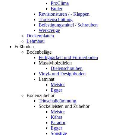
ProClima
Butler
Revisionstüren / - Klappen
Trockenschüttung
Befestigungsmittel / Schrauben
Werkzeuge
Deckenplatten
Lehmbau
Fußboden
Bodenbeläge
Fertigparkett und Furnierboden
Massivholzdielen
Dielenschrauben
Vinyl- und Designboden
Laminat
Meister
Egger
Bodenzubehör
Trittschalldämmung
Sockelleisten und Zubehör
Meister
Kährs
Parador
Egger
Sonstige