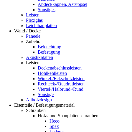
Abdeckkappen, Aststöpsel
Sonstiges
Leisten
Plexiglas
Leichtbauplatten
Wand / Decke
Paneele
Zubehör
Beleuchtung
Befestigung
Akustikplatten
Leisten
Deckenabschlussleisten
Hohlkehlleisten
Winkel-/Eckschutzleisten
Rechteck-/Quadratleisten
Viertel-/Halbrund-/Rund
Sonstige
Altholzdesign
Eisenteile / Befestigungsmaterial
Schrauben
Holz- und Spanplattenschrauben
Heco
Spax
Lederer