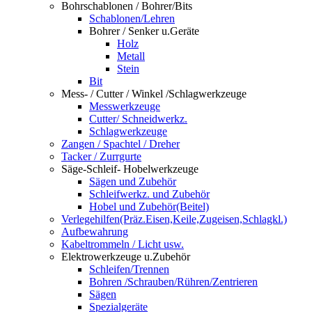
Bohrschablonen / Bohrer/Bits
Schablonen/Lehren
Bohrer / Senker u.Geräte
Holz
Metall
Stein
Bit
Mess- / Cutter / Winkel /Schlagwerkzeuge
Messwerkzeuge
Cutter/ Schneidwerkz.
Schlagwerkzeuge
Zangen / Spachtel / Dreher
Tacker / Zurrgurte
Säge-Schleif- Hobelwerkzeuge
Sägen und Zubehör
Schleifwerkz. und Zubehör
Hobel und Zubehör(Beitel)
Verlegehilfen(Präz.Eisen,Keile,Zugeisen,Schlagkl.)
Aufbewahrung
Kabeltrommeln / Licht usw.
Elektrowerkzeuge u.Zubehör
Schleifen/Trennen
Bohren /Schrauben/Rühren/Zentrieren
Sägen
Spezialgeräte