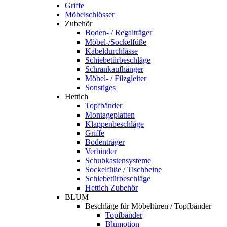
Griffe
Möbelschlösser
Zubehör
Boden- / Regalträger
Möbel-/Sockelfüße
Kabeldurchlässe
Schiebetürbeschläge
Schrankaufhänger
Möbel- / Filzgleiter
Sonstiges
Hettich
Topfbänder
Montageplatten
Klappenbeschläge
Griffe
Bodenträger
Verbinder
Schubkastensysteme
Sockelfüße / Tischbeine
Schiebetürbeschläge
Hettich Zubehör
BLUM
Beschläge für Möbeltüren / Topfbänder
Topfbänder
Blumotion