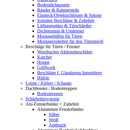
Bodendichtungen
Bänder & Rahmenteile
Einsteck/Objektschlösser & Spione
Sonstige Beschläge & Zubehör
Lüftungsgitter & Türschließer
Dichtgummi & Umleimer
Montagehilfen für Türen
Montagezubehör für den Türenprofi
Beschläge für Türen / Fenster
Wurzbacher Aktionsbeschläge
Karcher
Hoppe
Griffwerk
Beschläge f. Glastürenu.Innentüren
Häfele
Leime / Kleber / Schaum
Dachfenster / Bodentreppen
Bodentreppen
Schiebetürsysteme
Alu-Fensterbänke + Zubehör
Aluminium Fensterbänke
Silber
Weiß
Anthrazit