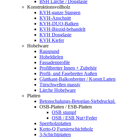
BSH Lärche / Douglasie
Konstruktionsvollholz
KVH-ganze Stangen
KVH-Anschnitt
KVH-DUO-Balken
KVH-Biozid-behandelt
KVH Douglasie
KVH Kiefer
Hobelware
Rauspund
Hobeldielen
Fassadenprofile
Profilbretter Innen + Zubehör
Profil- und Fasebretter Außen
Glattkant-Balkonbretter / Konstr.Latten
Türschwellen massiv
Lärche Hobelware
Platten
Betonschalungs-Betoplan-Siebdruckpl.
OSB-Platten / ESB-Platten
OSB stumpf
OSB / ESB Nut+Feder
Sperrholzplatten
Kerto-Q Furnierschichtholz
3-Schichtplatten