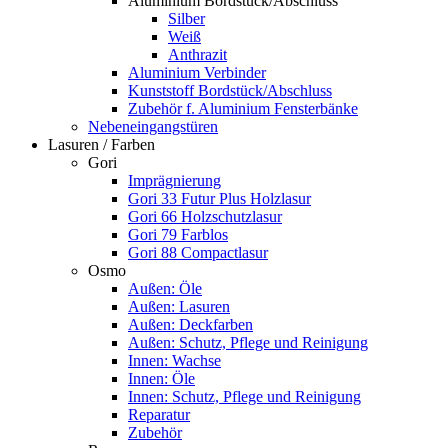
Aluminium Bordstück/Abschluss
Silber
Weiß
Anthrazit
Aluminium Verbinder
Kunststoff Bordstück/Abschluss
Zubehör f. Aluminium Fensterbänke
Nebeneingangstüren
Lasuren / Farben
Gori
Imprägnierung
Gori 33 Futur Plus Holzlasur
Gori 66 Holzschutzlasur
Gori 79 Farblos
Gori 88 Compactlasur
Osmo
Außen: Öle
Außen: Lasuren
Außen: Deckfarben
Außen: Schutz, Pflege und Reinigung
Innen: Wachse
Innen: Öle
Innen: Schutz, Pflege und Reinigung
Reparatur
Zubehör