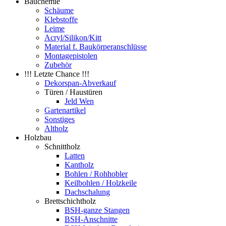
Bauchemie
Schäume
Klebstoffe
Leime
Acryl/Silikon/Kitt
Material f. Baukörperanschlüsse
Montagepistolen
Zubehör
!!! Letzte Chance !!!
Dekorspan-Abverkauf
Türen / Haustüren
Jeld Wen
Gartenartikel
Sonstiges
Altholz
Holzbau
Schnittholz
Latten
Kantholz
Bohlen / Rohhobler
Keilbohlen / Holzkeile
Dachschalung
Brettschichtholz
BSH-ganze Stangen
BSH-Anschnitte