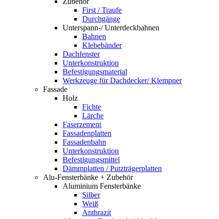
Zubehör
First / Traufe
Durchgänge
Unterspann-/ Unterdeckbahnen
Bahnen
Klebebänder
Dachfenster
Unterkonstruktion
Befestigungsmaterial
Werkzeuge für Dachdecker/ Klempner
Fassade
Holz
Fichte
Lärche
Faserzement
Fassadenplatten
Fassadenbahn
Unterkonstruktion
Befestigungsmittel
Dämmplatten / Putzträgerplatten
Alu-Fensterbänke + Zubehör
Aluminium Fensterbänke
Silber
Weiß
Anthrazit