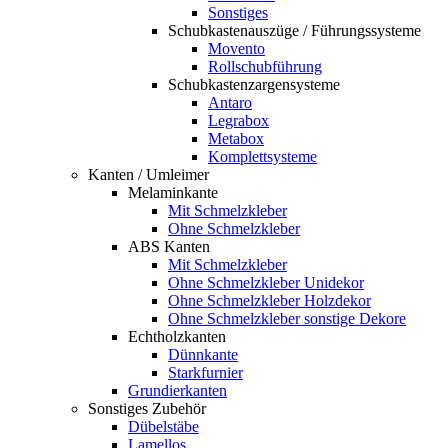
Sonstiges
Schubkastenauszüge / Führungssysteme
Movento
Rollschubführung
Schubkastenzargensysteme
Antaro
Legrabox
Metabox
Komplettsysteme
Kanten / Umleimer
Melaminkante
Mit Schmelzkleber
Ohne Schmelzkleber
ABS Kanten
Mit Schmelzkleber
Ohne Schmelzkleber Unidekor
Ohne Schmelzkleber Holzdekor
Ohne Schmelzkleber sonstige Dekore
Echtholzkanten
Dünnkante
Starkfurnier
Grundierkanten
Sonstiges Zubehör
Dübelstäbe
Lamellos