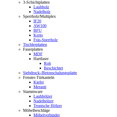
3-Schichtplatten
Laubholz
Nadelholz
Sperrholz/Multiplex
IF20
AW100
BFU
Kerto
Fräs-Sperrholz
Tischlerplatten
Faserplatten
MDF
Hartfaser
Roh
Beschichtet
Siebdruck-/Betonschalungsplatte
Fenster-Türkanteln
Kiefer
Meranti
Stammware
Laubhölzer
Nadelhölzer
Tropische Hölzer
Möbelbeschläge
Möbelverbinder