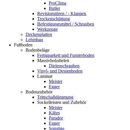
ProClima
Butler
Revisionstüren / - Klappen
Trockenschüttung
Befestigungsmittel / Schrauben
Werkzeuge
Deckenplatten
Lehmbau
Fußboden
Bodenbeläge
Fertigparkett und Furnierboden
Massivholzdielen
Dielenschrauben
Vinyl- und Designboden
Laminat
Meister
Egger
Bodenzubehör
Trittschalldämmung
Sockelleisten und Zubehör
Meister
Kährs
Parador
Egger
Sonstige