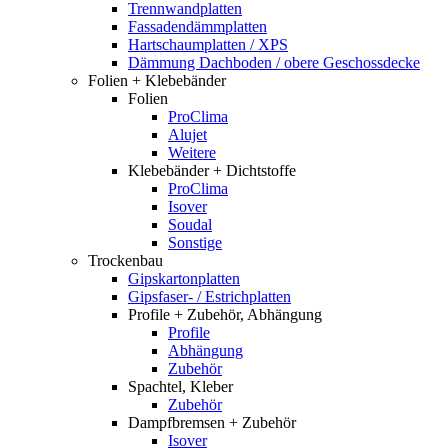
Trennwandplatten
Fassadendämmplatten
Hartschaumplatten / XPS
Dämmung Dachboden / obere Geschossdecke
Folien + Klebebänder
Folien
ProClima
Alujet
Weitere
Klebebänder + Dichtstoffe
ProClima
Isover
Soudal
Sonstige
Trockenbau
Gipskartonplatten
Gipsfaser- / Estrichplatten
Profile + Zubehör, Abhängung
Profile
Abhängung
Zubehör
Spachtel, Kleber
Zubehör
Dampfbremsen + Zubehör
Isover