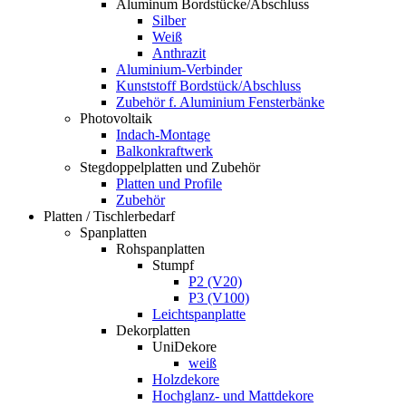
Aluminum Bordstücke/Abschluss
Silber
Weiß
Anthrazit
Aluminium-Verbinder
Kunststoff Bordstück/Abschluss
Zubehör f. Aluminium Fensterbänke
Photovoltaik
Indach-Montage
Balkonkraftwerk
Stegdoppelplatten und Zubehör
Platten und Profile
Zubehör
Platten / Tischlerbedarf
Spanplatten
Rohspanplatten
Stumpf
P2 (V20)
P3 (V100)
Leichtspanplatte
Dekorplatten
UniDekore
weiß
Holzdekore
Hochglanz- und Mattdekore