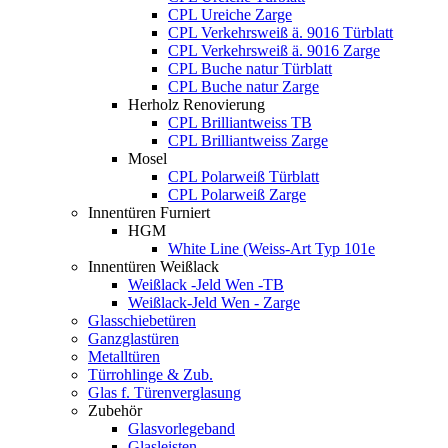
CPL Ureiche Zarge
CPL Verkehrsweiß ä. 9016 Türblatt
CPL Verkehrsweiß ä. 9016 Zarge
CPL Buche natur Türblatt
CPL Buche natur Zarge
Herholz Renovierung
CPL Brilliantweiss TB
CPL Brilliantweiss Zarge
Mosel
CPL Polarweiß Türblatt
CPL Polarweiß Zarge
Innentüren Furniert
HGM
White Line (Weiss-Art Typ 101e
Innentüren Weißlack
Weißlack -Jeld Wen -TB
Weißlack-Jeld Wen - Zarge
Glasschiebetüren
Ganzglastüren
Metalltüren
Türrohlinge & Zub.
Glas f. Türenverglasung
Zubehör
Glasvorlegeband
Glasleisten