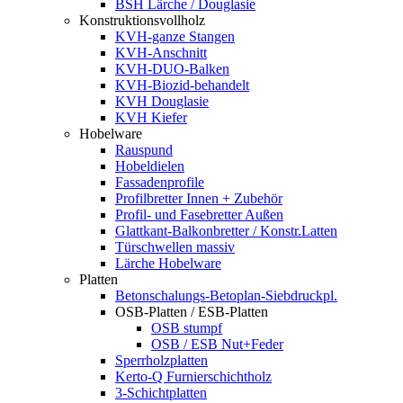
BSH Lärche / Douglasie
Konstruktionsvollholz
KVH-ganze Stangen
KVH-Anschnitt
KVH-DUO-Balken
KVH-Biozid-behandelt
KVH Douglasie
KVH Kiefer
Hobelware
Rauspund
Hobeldielen
Fassadenprofile
Profilbretter Innen + Zubehör
Profil- und Fasebretter Außen
Glattkant-Balkonbretter / Konstr.Latten
Türschwellen massiv
Lärche Hobelware
Platten
Betonschalungs-Betoplan-Siebdruckpl.
OSB-Platten / ESB-Platten
OSB stumpf
OSB / ESB Nut+Feder
Sperrholzplatten
Kerto-Q Furnierschichtholz
3-Schichtplatten