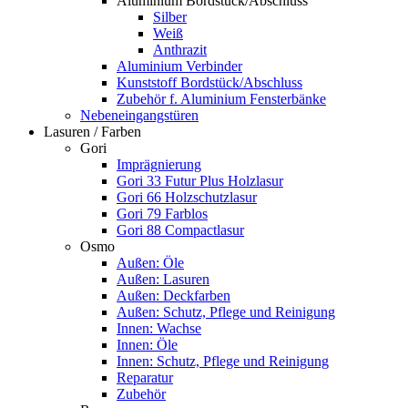
Aluminium Bordstück/Abschluss
Silber
Weiß
Anthrazit
Aluminium Verbinder
Kunststoff Bordstück/Abschluss
Zubehör f. Aluminium Fensterbänke
Nebeneingangstüren
Lasuren / Farben
Gori
Imprägnierung
Gori 33 Futur Plus Holzlasur
Gori 66 Holzschutzlasur
Gori 79 Farblos
Gori 88 Compactlasur
Osmo
Außen: Öle
Außen: Lasuren
Außen: Deckfarben
Außen: Schutz, Pflege und Reinigung
Innen: Wachse
Innen: Öle
Innen: Schutz, Pflege und Reinigung
Reparatur
Zubehör