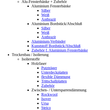
Alu-Fensterbänke + Zubehör
Aluminium Fensterbänke
Silber
Weiß
Anthrazit
Aluminium Bordstück/Abschluß
Silber
Weiß
Anthrazit
Aluminium-Verbinder
Kunststoff Bordstück/Abschluß
Zubehör f. Aluminium Fensterbänke
Trockenbau / Isolierung
Isolierstoffe
Holzfaser
Putzträger
Unterdeckplatten
flexible Dämmung
Trittschallplatten
Zubehör
Zwischen- / Untersparrendämmung
Rockwool
Isover
Ursa
Steico