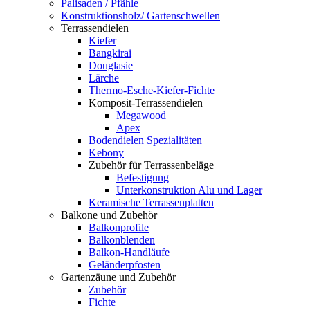
Palisaden / Pfähle
Konstruktionsholz/ Gartenschwellen
Terrassendielen
Kiefer
Bangkirai
Douglasie
Lärche
Thermo-Esche-Kiefer-Fichte
Komposit-Terrassendielen
Megawood
Apex
Bodendielen Spezialitäten
Kebony
Zubehör für Terrassenbeläge
Befestigung
Unterkonstruktion Alu und Lager
Keramische Terrassenplatten
Balkone und Zubehör
Balkonprofile
Balkonblenden
Balkon-Handläufe
Geländerpfosten
Gartenzäune und Zubehör
Zubehör
Fichte