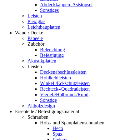
Abdeckkappen, Aststöpsel
Sonstiges
Leisten
Plexiglas
Leichtbauplatten
Wand / Decke
Paneele
Zubehör
Beleuchtung
Befestigung
Akustikplatten
Leisten
Deckenabschlussleisten
Hohlkehlleisten
Winkel-/Eckschutzleisten
Rechteck-/Quadratleisten
Viertel-/Halbrund-/Rund
Sonstige
Altholzdesign
Eisenteile / Befestigungsmaterial
Schrauben
Holz- und Spanplattenschrauben
Heco
Spax
Lederer