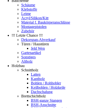
Bauchemie
Schäume
Klebstoffe
Leime
Acryl/Silikon/Kitt
Material f. Baukörperanschlüsse
Montagepistolen
Zubehör
!!! Letzte Chance !!!
Dekorspan-Abverkauf
Türen / Haustüren
Jeld Wen
Gartenartikel
Sonstiges
Altholz
Holzbau
Schnittholz
Latten
Kantholz
Bohlen / Rohhobler
Keilbohlen / Holzkeile
Dachschalung
Brettschichtholz
BSH-ganze Stangen
BSH-Anschnitte