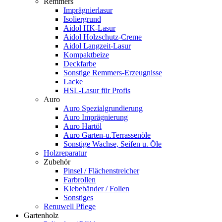
Remmers
Imprägnierlasur
Isoliergrund
Aidol HK-Lasur
Aidol Holzschutz-Creme
Aidol Langzeit-Lasur
Kompaktbeize
Deckfarbe
Sonstige Remmers-Erzeugnisse
Lacke
HSL-Lasur für Profis
Auro
Auro Spezialgrundierung
Auro Imprägnierung
Auro Hartöl
Auro Garten-u.Terrassenöle
Sonstige Wachse, Seifen u. Öle
Holzreparatur
Zubehör
Pinsel / Flächenstreicher
Farbrollen
Klebebänder / Folien
Sonstiges
Renuwell Pflege
Gartenholz