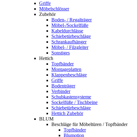
Griffe
Möbelschlösser
Zubehör
Boden- / Regalträger
Möbel-/Sockelfüße
Kabeldurchlässe
Schiebetürbeschläge
Schrankaufhänger
Möbel- / Filzgleiter
Sonstiges
Hettich
Topfbänder
Montageplatten
Klappenbeschläge
Griffe
Bodenträger
Verbinder
Schubkastensysteme
Sockelfüße / Tischbeine
Schiebetürbeschläge
Hettich Zubehör
BLUM
Beschläge für Möbeltüren / Topfbänder
Topfbänder
Blumotion