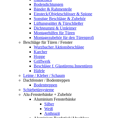
Bodendichtungen
Bänder & Rahmenteile
Einsteck/Objektschlösser & Spione
Sonstige Beschläge & Zubehör
Lüftungsgitter & Türschließer
Dichtgummi & Umleimer
Montagehilfen für Türen
Montagezubehör für den Türenprofi
Beschläge für Türen / Fenster
Wurzbacher Aktionsbeschläge
Karcher
Hoppe
Griffwerk
Beschläge f. Glastürenu.Innentüren
Häfele
Leime / Kleber / Schaum
Dachfenster / Bodentreppen
Bodentreppen
Schiebetürsysteme
Alu-Fensterbänke + Zubehör
Aluminium Fensterbänke
Silber
Weiß
Anthrazit