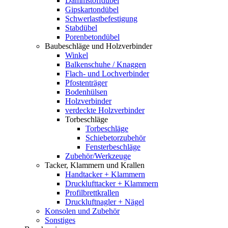
Dämmstoffdübel
Gipskartondübel
Schwerlastbefestigung
Stabdübel
Porenbetondübel
Baubeschläge und Holzverbinder
Winkel
Balkenschuhe / Knaggen
Flach- und Lochverbinder
Pfostenträger
Bodenhülsen
Holzverbinder
verdeckte Holzverbinder
Torbeschläge
Torbeschläge
Schiebetorzubehör
Fensterbeschläge
Zubehör/Werkzeuge
Tacker, Klammern und Krallen
Handtacker + Klammern
Drucklufttacker + Klammern
Profilbrettkrallen
Druckluftnagler + Nägel
Konsolen und Zubehör
Sonstiges