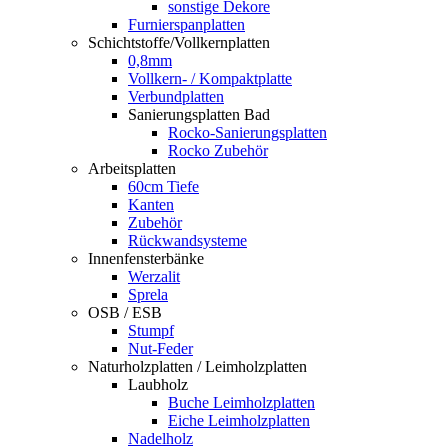
sonstige Dekore
Furnierspanplatten
Schichtstoffe/Vollkernplatten
0,8mm
Vollkern- / Kompaktplatte
Verbundplatten
Sanierungsplatten Bad
Rocko-Sanierungsplatten
Rocko Zubehör
Arbeitsplatten
60cm Tiefe
Kanten
Zubehör
Rückwandsysteme
Innenfensterbänke
Werzalit
Sprela
OSB / ESB
Stumpf
Nut-Feder
Naturholzplatten / Leimholzplatten
Laubholz
Buche Leimholzplatten
Eiche Leimholzplatten
Nadelholz