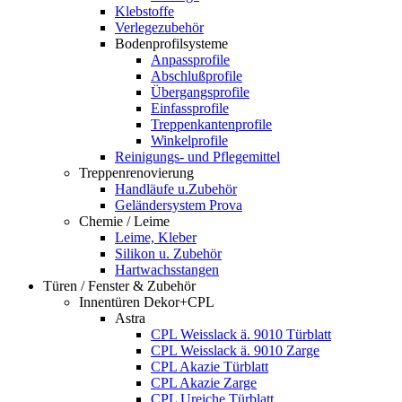
Klebstoffe
Verlegezubehör
Bodenprofilsysteme
Anpassprofile
Abschlußprofile
Übergangsprofile
Einfassprofile
Treppenkantenprofile
Winkelprofile
Reinigungs- und Pflegemittel
Treppenrenovierung
Handläufe u.Zubehör
Geländersystem Prova
Chemie / Leime
Leime, Kleber
Silikon u. Zubehör
Hartwachsstangen
Türen / Fenster & Zubehör
Innentüren Dekor+CPL
Astra
CPL Weisslack ä. 9010 Türblatt
CPL Weisslack ä. 9010 Zarge
CPL Akazie Türblatt
CPL Akazie Zarge
CPL Ureiche Türblatt