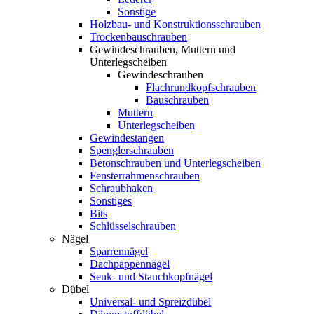
Sonstige
Holzbau- und Konstruktionsschrauben
Trockenbauschrauben
Gewindeschrauben, Muttern und
Unterlegscheiben
Gewindeschrauben
Flachrundkopfschrauben
Bauschrauben
Muttern
Unterlegscheiben
Gewindestangen
Spenglerschrauben
Betonschrauben und Unterlegscheiben
Fensterrahmenschrauben
Schraubhaken
Sonstiges
Bits
Schlüsselschrauben
Nägel
Sparrennägel
Dachpappennägel
Senk- und Stauchkopfnägel
Dübel
Universal- und Spreizdübel