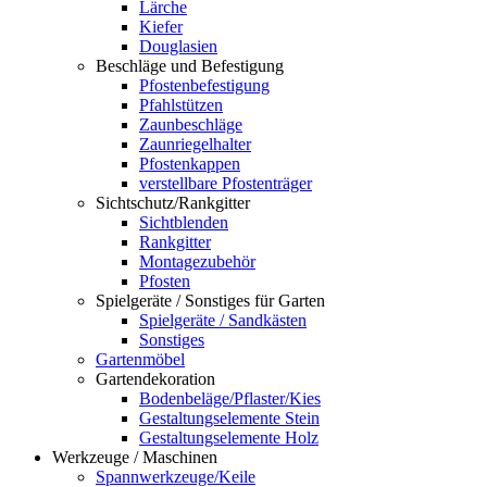
Lärche
Kiefer
Douglasien
Beschläge und Befestigung
Pfostenbefestigung
Pfahlstützen
Zaunbeschläge
Zaunriegelhalter
Pfostenkappen
verstellbare Pfostenträger
Sichtschutz/Rankgitter
Sichtblenden
Rankgitter
Montagezubehör
Pfosten
Spielgeräte / Sonstiges für Garten
Spielgeräte / Sandkästen
Sonstiges
Gartenmöbel
Gartendekoration
Bodenbeläge/Pflaster/Kies
Gestaltungselemente Stein
Gestaltungselemente Holz
Werkzeuge / Maschinen
Spannwerkzeuge/Keile