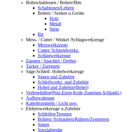
Bohrschablonen / Bohrer/Bits
Schablonen/Lehren
Bohrer / Senker u.Geräte
Holz
Metall
Stein
Bit
Mess- / Cutter / Winkel /Schlagwerkzeuge
Messwerkzeuge
Cutter/ Schneidwerkz.
Schlagwerkzeuge
Zangen / Spachtel / Dreher
Tacker / Zurrgurte
Säge-Schleif- Hobelwerkzeuge
Sägen und Zubehör
Schleifwerkz. und Zubehör
Hobel und Zubehör(Beitel)
Verlegehilfen(Präz.Eisen,Keile,Zugeisen,Schlagkl.)
Aufbewahrung
Kabeltrommeln / Licht usw.
Elektrowerkzeuge u.Zubehör
Schleifen/Trennen
Bohren /Schrauben/Rühren/Zentrieren
Sägen
Spezialgeräte