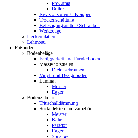
ProClima
Butler
Revisionstüren / - Klappen
Trockenschüttung
Befestigungsmittel / Schrauben
Werkzeuge
Deckenplatten
Lehmbau
Fußboden
Bodenbeläge
Fertigparkett und Furnierboden
Massivholzdielen
Dielenschrauben
Vinyl- und Designboden
Laminat
Meister
Egger
Bodenzubehör
Trittschalldämmung
Sockelleisten und Zubehör
Meister
Kährs
Parador
Egger
Sonstige