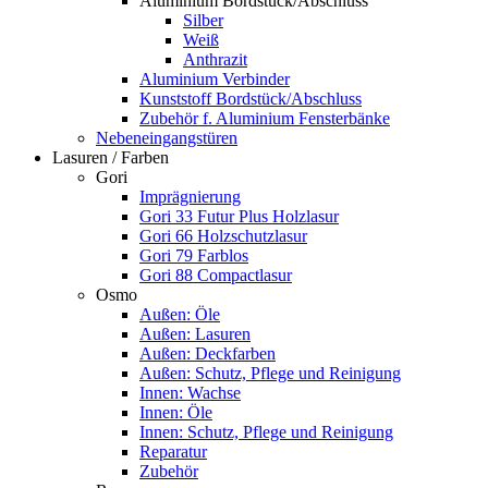
Aluminium Bordstück/Abschluss
Silber
Weiß
Anthrazit
Aluminium Verbinder
Kunststoff Bordstück/Abschluss
Zubehör f. Aluminium Fensterbänke
Nebeneingangstüren
Lasuren / Farben
Gori
Imprägnierung
Gori 33 Futur Plus Holzlasur
Gori 66 Holzschutzlasur
Gori 79 Farblos
Gori 88 Compactlasur
Osmo
Außen: Öle
Außen: Lasuren
Außen: Deckfarben
Außen: Schutz, Pflege und Reinigung
Innen: Wachse
Innen: Öle
Innen: Schutz, Pflege und Reinigung
Reparatur
Zubehör