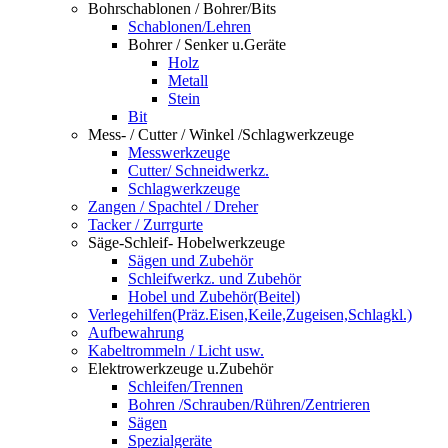
Bohrschablonen / Bohrer/Bits
Schablonen/Lehren
Bohrer / Senker u.Geräte
Holz
Metall
Stein
Bit
Mess- / Cutter / Winkel /Schlagwerkzeuge
Messwerkzeuge
Cutter/ Schneidwerkz.
Schlagwerkzeuge
Zangen / Spachtel / Dreher
Tacker / Zurrgurte
Säge-Schleif- Hobelwerkzeuge
Sägen und Zubehör
Schleifwerkz. und Zubehör
Hobel und Zubehör(Beitel)
Verlegehilfen(Präz.Eisen,Keile,Zugeisen,Schlagkl.)
Aufbewahrung
Kabeltrommeln / Licht usw.
Elektrowerkzeuge u.Zubehör
Schleifen/Trennen
Bohren /Schrauben/Rühren/Zentrieren
Sägen
Spezialgeräte