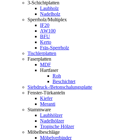
3-Schichtplatten
Laubholz
Nadelholz
Sperrholz/Multiplex
IF20
AW100
BFU
Kerto
Fräs-Sperrholz
Tischlerplatten
Faserplatten
MDF
Hartfaser
Roh
Beschichtet
Siebdruck-/Betonschalungsplatte
Fenster-Türkanteln
Kiefer
Meranti
Stammware
Laubhölzer
Nadelhölzer
Tropische Hölzer
Möbelbeschläge
Möbelverbinder