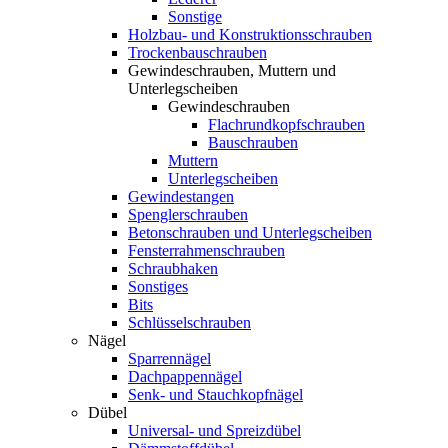
Sonstige
Holzbau- und Konstruktionsschrauben
Trockenbauschrauben
Gewindeschrauben, Muttern und
Unterlegscheiben
Gewindeschrauben
Flachrundkopfschrauben
Bauschrauben
Muttern
Unterlegscheiben
Gewindestangen
Spenglerschrauben
Betonschrauben und Unterlegscheiben
Fensterrahmenschrauben
Schraubhaken
Sonstiges
Bits
Schlüsselschrauben
Nägel
Sparrennägel
Dachpappennägel
Senk- und Stauchkopfnägel
Dübel
Universal- und Spreizdübel