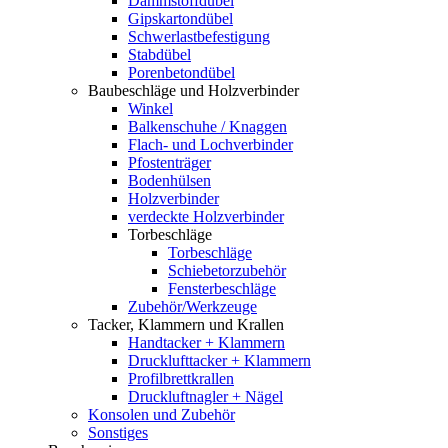
Dämmstoffdübel
Gipskartondübel
Schwerlastbefestigung
Stabdübel
Porenbetondübel
Baubeschläge und Holzverbinder
Winkel
Balkenschuhe / Knaggen
Flach- und Lochverbinder
Pfostenträger
Bodenhülsen
Holzverbinder
verdeckte Holzverbinder
Torbeschläge
Torbeschläge
Schiebetorzubehör
Fensterbeschläge
Zubehör/Werkzeuge
Tacker, Klammern und Krallen
Handtacker + Klammern
Drucklufttacker + Klammern
Profilbrettkrallen
Druckluftnagler + Nägel
Konsolen und Zubehör
Sonstiges