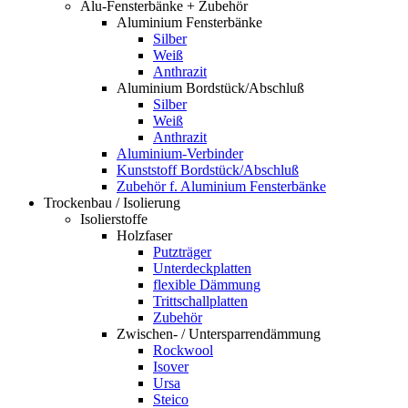
Alu-Fensterbänke + Zubehör
Aluminium Fensterbänke
Silber
Weiß
Anthrazit
Aluminium Bordstück/Abschluß
Silber
Weiß
Anthrazit
Aluminium-Verbinder
Kunststoff Bordstück/Abschluß
Zubehör f. Aluminium Fensterbänke
Trockenbau / Isolierung
Isolierstoffe
Holzfaser
Putzträger
Unterdeckplatten
flexible Dämmung
Trittschallplatten
Zubehör
Zwischen- / Untersparrendämmung
Rockwool
Isover
Ursa
Steico