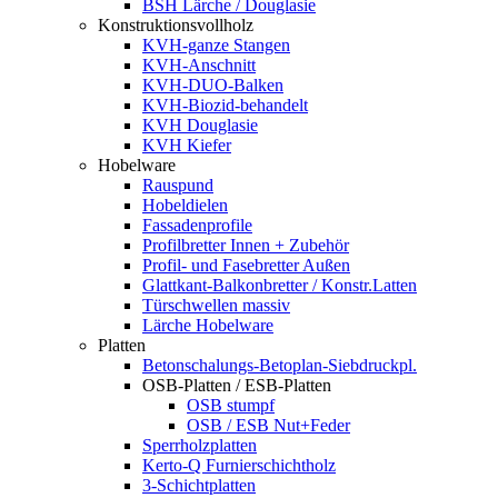
BSH Lärche / Douglasie
Konstruktionsvollholz
KVH-ganze Stangen
KVH-Anschnitt
KVH-DUO-Balken
KVH-Biozid-behandelt
KVH Douglasie
KVH Kiefer
Hobelware
Rauspund
Hobeldielen
Fassadenprofile
Profilbretter Innen + Zubehör
Profil- und Fasebretter Außen
Glattkant-Balkonbretter / Konstr.Latten
Türschwellen massiv
Lärche Hobelware
Platten
Betonschalungs-Betoplan-Siebdruckpl.
OSB-Platten / ESB-Platten
OSB stumpf
OSB / ESB Nut+Feder
Sperrholzplatten
Kerto-Q Furnierschichtholz
3-Schichtplatten