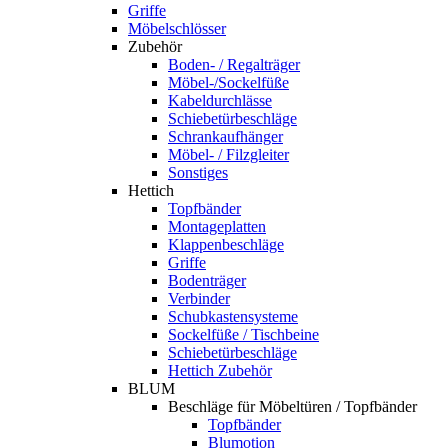
Griffe
Möbelschlösser
Zubehör
Boden- / Regalträger
Möbel-/Sockelfüße
Kabeldurchlässe
Schiebetürbeschläge
Schrankaufhänger
Möbel- / Filzgleiter
Sonstiges
Hettich
Topfbänder
Montageplatten
Klappenbeschläge
Griffe
Bodenträger
Verbinder
Schubkastensysteme
Sockelfüße / Tischbeine
Schiebetürbeschläge
Hettich Zubehör
BLUM
Beschläge für Möbeltüren / Topfbänder
Topfbänder
Blumotion