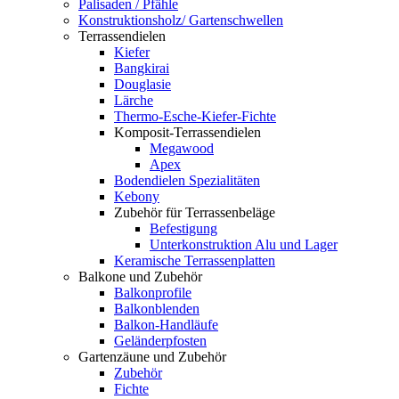
Palisaden / Pfähle
Konstruktionsholz/ Gartenschwellen
Terrassendielen
Kiefer
Bangkirai
Douglasie
Lärche
Thermo-Esche-Kiefer-Fichte
Komposit-Terrassendielen
Megawood
Apex
Bodendielen Spezialitäten
Kebony
Zubehör für Terrassenbeläge
Befestigung
Unterkonstruktion Alu und Lager
Keramische Terrassenplatten
Balkone und Zubehör
Balkonprofile
Balkonblenden
Balkon-Handläufe
Geländerpfosten
Gartenzäune und Zubehör
Zubehör
Fichte