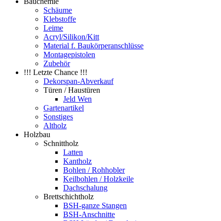
Bauchemie
Schäume
Klebstoffe
Leime
Acryl/Silikon/Kitt
Material f. Baukörperanschlüsse
Montagepistolen
Zubehör
!!! Letzte Chance !!!
Dekorspan-Abverkauf
Türen / Haustüren
Jeld Wen
Gartenartikel
Sonstiges
Altholz
Holzbau
Schnittholz
Latten
Kantholz
Bohlen / Rohhobler
Keilbohlen / Holzkeile
Dachschalung
Brettschichtholz
BSH-ganze Stangen
BSH-Anschnitte