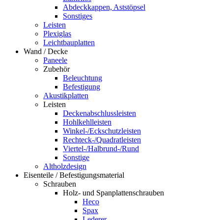
Abdeckkappen, Aststöpsel
Sonstiges
Leisten
Plexiglas
Leichtbauplatten
Wand / Decke
Paneele
Zubehör
Beleuchtung
Befestigung
Akustikplatten
Leisten
Deckenabschlussleisten
Hohlkehlleisten
Winkel-/Eckschutzleisten
Rechteck-/Quadratleisten
Viertel-/Halbrund-/Rund
Sonstige
Altholzdesign
Eisenteile / Befestigungsmaterial
Schrauben
Holz- und Spanplattenschrauben
Heco
Spax
Lederer