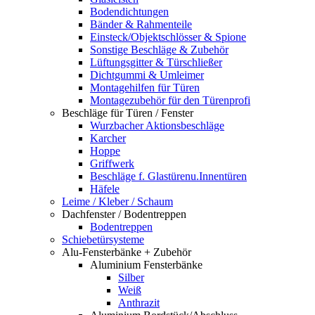
Bodendichtungen
Bänder & Rahmenteile
Einsteck/Objektschlösser & Spione
Sonstige Beschläge & Zubehör
Lüftungsgitter & Türschließer
Dichtgummi & Umleimer
Montagehilfen für Türen
Montagezubehör für den Türenprofi
Beschläge für Türen / Fenster
Wurzbacher Aktionsbeschläge
Karcher
Hoppe
Griffwerk
Beschläge f. Glastürenu.Innentüren
Häfele
Leime / Kleber / Schaum
Dachfenster / Bodentreppen
Bodentreppen
Schiebetürsysteme
Alu-Fensterbänke + Zubehör
Aluminium Fensterbänke
Silber
Weiß
Anthrazit