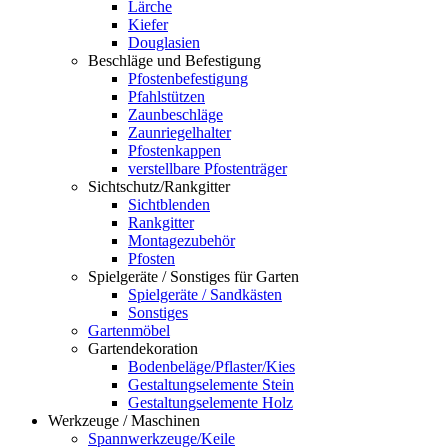
Lärche
Kiefer
Douglasien
Beschläge und Befestigung
Pfostenbefestigung
Pfahlstützen
Zaunbeschläge
Zaunriegelhalter
Pfostenkappen
verstellbare Pfostenträger
Sichtschutz/Rankgitter
Sichtblenden
Rankgitter
Montagezubehör
Pfosten
Spielgeräte / Sonstiges für Garten
Spielgeräte / Sandkästen
Sonstiges
Gartenmöbel
Gartendekoration
Bodenbeläge/Pflaster/Kies
Gestaltungselemente Stein
Gestaltungselemente Holz
Werkzeuge / Maschinen
Spannwerkzeuge/Keile