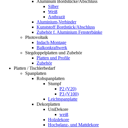
Aluminum Bordstücke/Abschluss
Silber
Weiß
Anthrazit
Aluminium-Verbinder
Kunststoff Bordstück/Abschluss
Zubehör f. Aluminium Fensterbänke
Photovoltaik
Indach-Montage
Balkonkraftwerk
Stegdoppelplatten und Zubehör
Platten und Profile
Zubehör
Platten / Tischlerbedarf
Spanplatten
Rohspanplatten
Stumpf
P2 (V20)
P3 (V100)
Leichtspanplatte
Dekorplatten
UniDekore
weiß
Holzdekore
Hochglanz- und Mattdekore