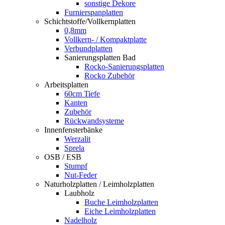
sonstige Dekore
Furnierspanplatten
Schichtstoffe/Vollkernplatten
0,8mm
Vollkern- / Kompaktplatte
Verbundplatten
Sanierungsplatten Bad
Rocko-Sanierungsplatten
Rocko Zubehör
Arbeitsplatten
60cm Tiefe
Kanten
Zubehör
Rückwandsysteme
Innenfensterbänke
Werzalit
Sprela
OSB / ESB
Stumpf
Nut-Feder
Naturholzplatten / Leimholzplatten
Laubholz
Buche Leimholzplatten
Eiche Leimholzplatten
Nadelholz