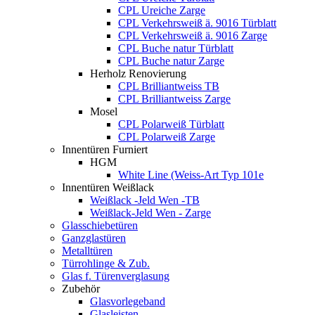
CPL Ureiche Zarge
CPL Verkehrsweiß ä. 9016 Türblatt
CPL Verkehrsweiß ä. 9016 Zarge
CPL Buche natur Türblatt
CPL Buche natur Zarge
Herholz Renovierung
CPL Brilliantweiss TB
CPL Brilliantweiss Zarge
Mosel
CPL Polarweiß Türblatt
CPL Polarweiß Zarge
Innentüren Furniert
HGM
White Line (Weiss-Art Typ 101e
Innentüren Weißlack
Weißlack -Jeld Wen -TB
Weißlack-Jeld Wen - Zarge
Glasschiebetüren
Ganzglastüren
Metalltüren
Türrohlinge & Zub.
Glas f. Türenverglasung
Zubehör
Glasvorlegeband
Glasleisten