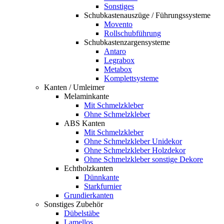
Sonstiges
Schubkastenauszüge / Führungssysteme
Movento
Rollschubführung
Schubkastenzargensysteme
Antaro
Legrabox
Metabox
Komplettsysteme
Kanten / Umleimer
Melaminkante
Mit Schmelzkleber
Ohne Schmelzkleber
ABS Kanten
Mit Schmelzkleber
Ohne Schmelzkleber Unidekor
Ohne Schmelzkleber Holzdekor
Ohne Schmelzkleber sonstige Dekore
Echtholzkanten
Dünnkante
Starkfurnier
Grundierkanten
Sonstiges Zubehör
Dübelstäbe
Lamellos