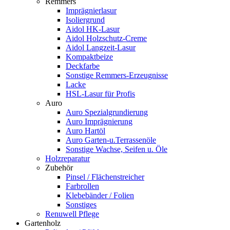
Remmers
Imprägnierlasur
Isoliergrund
Aidol HK-Lasur
Aidol Holzschutz-Creme
Aidol Langzeit-Lasur
Kompaktbeize
Deckfarbe
Sonstige Remmers-Erzeugnisse
Lacke
HSL-Lasur für Profis
Auro
Auro Spezialgrundierung
Auro Imprägnierung
Auro Hartöl
Auro Garten-u.Terrassenöle
Sonstige Wachse, Seifen u. Öle
Holzreparatur
Zubehör
Pinsel / Flächenstreicher
Farbrollen
Klebebänder / Folien
Sonstiges
Renuwell Pflege
Gartenholz