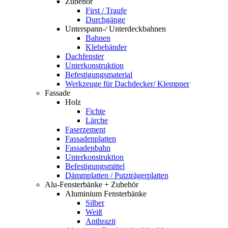
Zubehör
First / Traufe
Durchgänge
Unterspann-/ Unterdeckbahnen
Bahnen
Klebebänder
Dachfenster
Unterkonstruktion
Befestigungsmaterial
Werkzeuge für Dachdecker/ Klempner
Fassade
Holz
Fichte
Lärche
Faserzement
Fassadenplatten
Fassadenbahn
Unterkonstruktion
Befestigungsmittel
Dämmplatten / Putzträgerplatten
Alu-Fensterbänke + Zubehör
Aluminium Fensterbänke
Silber
Weiß
Anthrazit