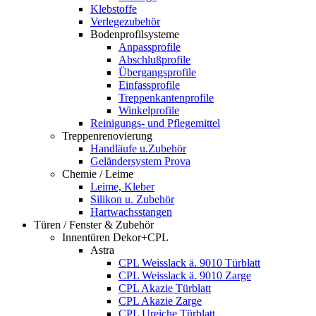
Klebstoffe
Verlegezubehör
Bodenprofilsysteme
Anpassprofile
Abschlußprofile
Übergangsprofile
Einfassprofile
Treppenkantenprofile
Winkelprofile
Reinigungs- und Pflegemittel
Treppenrenovierung
Handläufe u.Zubehör
Geländersystem Prova
Chemie / Leime
Leime, Kleber
Silikon u. Zubehör
Hartwachsstangen
Türen / Fenster & Zubehör
Innentüren Dekor+CPL
Astra
CPL Weisslack ä. 9010 Türblatt
CPL Weisslack ä. 9010 Zarge
CPL Akazie Türblatt
CPL Akazie Zarge
CPL Ureiche Türblatt