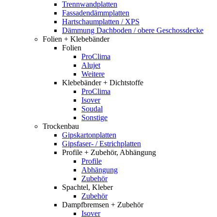
Trennwandplatten
Fassadendämmplatten
Hartschaumplatten / XPS
Dämmung Dachboden / obere Geschossdecke
Folien + Klebebänder
Folien
ProClima
Alujet
Weitere
Klebebänder + Dichtstoffe
ProClima
Isover
Soudal
Sonstige
Trockenbau
Gipskartonplatten
Gipsfaser- / Estrichplatten
Profile + Zubehör, Abhängung
Profile
Abhängung
Zubehör
Spachtel, Kleber
Zubehör
Dampfbremsen + Zubehör
Isover