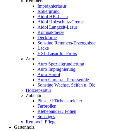
Remmers
Imprägnierlasur
Isoliergrund
Aidol HK-Lasur
Aidol Holzschutz-Creme
Aidol Langzeit-Lasur
Kompaktbeize
Deckfarbe
Sonstige Remmers-Erzeugnisse
Lacke
HSL-Lasur für Profis
Auro
Auro Spezialgrundierung
Auro Imprägnierung
Auro Hartöl
Auro Garten-u.Terrassenöle
Sonstige Wachse, Seifen u. Öle
Holzreparatur
Zubehör
Pinsel / Flächenstreicher
Farbrollen
Klebebänder / Folien
Sonstiges
Renuwell Pflege
Gartenholz