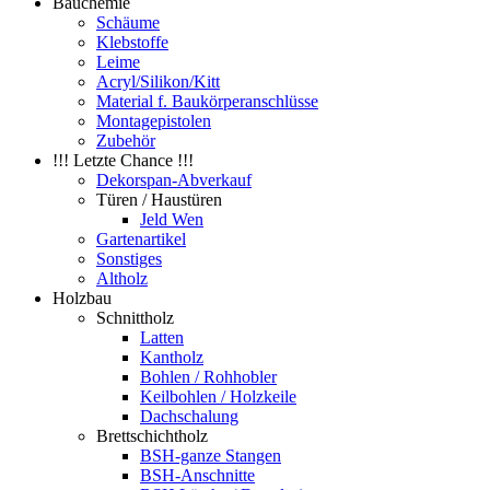
Bauchemie
Schäume
Klebstoffe
Leime
Acryl/Silikon/Kitt
Material f. Baukörperanschlüsse
Montagepistolen
Zubehör
!!! Letzte Chance !!!
Dekorspan-Abverkauf
Türen / Haustüren
Jeld Wen
Gartenartikel
Sonstiges
Altholz
Holzbau
Schnittholz
Latten
Kantholz
Bohlen / Rohhobler
Keilbohlen / Holzkeile
Dachschalung
Brettschichtholz
BSH-ganze Stangen
BSH-Anschnitte