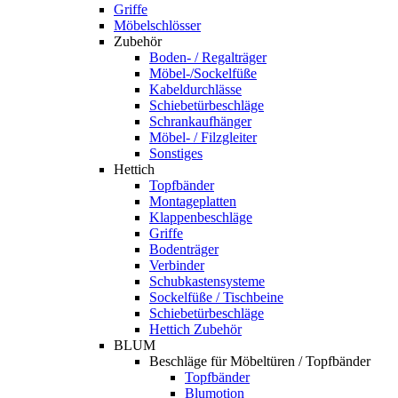
Griffe
Möbelschlösser
Zubehör
Boden- / Regalträger
Möbel-/Sockelfüße
Kabeldurchlässe
Schiebetürbeschläge
Schrankaufhänger
Möbel- / Filzgleiter
Sonstiges
Hettich
Topfbänder
Montageplatten
Klappenbeschläge
Griffe
Bodenträger
Verbinder
Schubkastensysteme
Sockelfüße / Tischbeine
Schiebetürbeschläge
Hettich Zubehör
BLUM
Beschläge für Möbeltüren / Topfbänder
Topfbänder
Blumotion