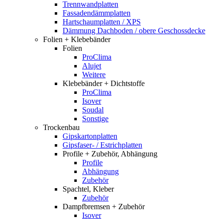
Trennwandplatten
Fassadendämmplatten
Hartschaumplatten / XPS
Dämmung Dachboden / obere Geschossdecke
Folien + Klebebänder
Folien
ProClima
Alujet
Weitere
Klebebänder + Dichtstoffe
ProClima
Isover
Soudal
Sonstige
Trockenbau
Gipskartonplatten
Gipsfaser- / Estrichplatten
Profile + Zubehör, Abhängung
Profile
Abhängung
Zubehör
Spachtel, Kleber
Zubehör
Dampfbremsen + Zubehör
Isover