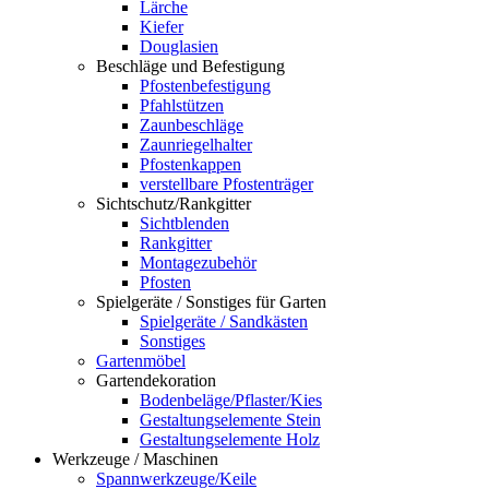
Lärche
Kiefer
Douglasien
Beschläge und Befestigung
Pfostenbefestigung
Pfahlstützen
Zaunbeschläge
Zaunriegelhalter
Pfostenkappen
verstellbare Pfostenträger
Sichtschutz/Rankgitter
Sichtblenden
Rankgitter
Montagezubehör
Pfosten
Spielgeräte / Sonstiges für Garten
Spielgeräte / Sandkästen
Sonstiges
Gartenmöbel
Gartendekoration
Bodenbeläge/Pflaster/Kies
Gestaltungselemente Stein
Gestaltungselemente Holz
Werkzeuge / Maschinen
Spannwerkzeuge/Keile