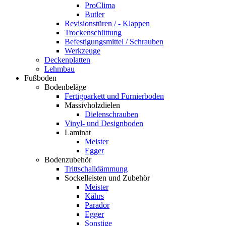
ProClima
Butler
Revisionstüren / - Klappen
Trockenschüttung
Befestigungsmittel / Schrauben
Werkzeuge
Deckenplatten
Lehmbau
Fußboden
Bodenbeläge
Fertigparkett und Furnierboden
Massivholzdielen
Dielenschrauben
Vinyl- und Designboden
Laminat
Meister
Egger
Bodenzubehör
Trittschalldämmung
Sockelleisten und Zubehör
Meister
Kährs
Parador
Egger
Sonstige