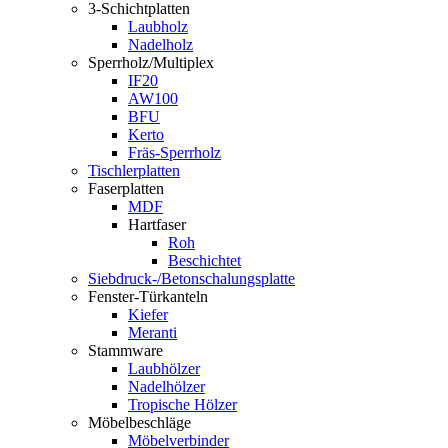
3-Schichtplatten
Laubholz
Nadelholz
Sperrholz/Multiplex
IF20
AW100
BFU
Kerto
Fräs-Sperrholz
Tischlerplatten
Faserplatten
MDF
Hartfaser
Roh
Beschichtet
Siebdruck-/Betonschalungsplatte
Fenster-Türkanteln
Kiefer
Meranti
Stammware
Laubhölzer
Nadelhölzer
Tropische Hölzer
Möbelbeschläge
Möbelverbinder