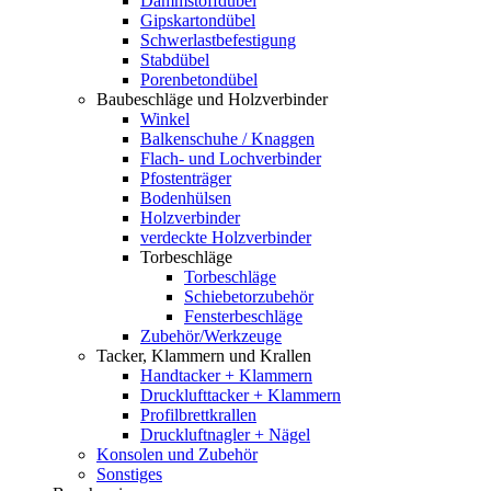
Dämmstoffdübel
Gipskartondübel
Schwerlastbefestigung
Stabdübel
Porenbetondübel
Baubeschläge und Holzverbinder
Winkel
Balkenschuhe / Knaggen
Flach- und Lochverbinder
Pfostenträger
Bodenhülsen
Holzverbinder
verdeckte Holzverbinder
Torbeschläge
Torbeschläge
Schiebetorzubehör
Fensterbeschläge
Zubehör/Werkzeuge
Tacker, Klammern und Krallen
Handtacker + Klammern
Drucklufttacker + Klammern
Profilbrettkrallen
Druckluftnagler + Nägel
Konsolen und Zubehör
Sonstiges