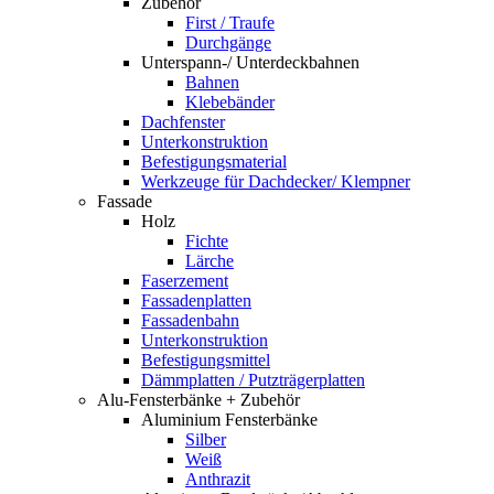
Zubehör
First / Traufe
Durchgänge
Unterspann-/ Unterdeckbahnen
Bahnen
Klebebänder
Dachfenster
Unterkonstruktion
Befestigungsmaterial
Werkzeuge für Dachdecker/ Klempner
Fassade
Holz
Fichte
Lärche
Faserzement
Fassadenplatten
Fassadenbahn
Unterkonstruktion
Befestigungsmittel
Dämmplatten / Putzträgerplatten
Alu-Fensterbänke + Zubehör
Aluminium Fensterbänke
Silber
Weiß
Anthrazit