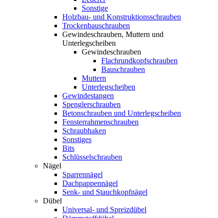
Sonstige
Holzbau- und Konstruktionsschrauben
Trockenbauschrauben
Gewindeschrauben, Muttern und
Unterlegscheiben
Gewindeschrauben
Flachrundkopfschrauben
Bauschrauben
Muttern
Unterlegscheiben
Gewindestangen
Spenglerschrauben
Betonschrauben und Unterlegscheiben
Fensterrahmenschrauben
Schraubhaken
Sonstiges
Bits
Schlüsselschrauben
Nägel
Sparrennägel
Dachpappennägel
Senk- und Stauchkopfnägel
Dübel
Universal- und Spreizdübel