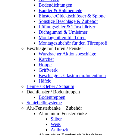
Bodendichtungen
Bänder & Rahmenteile
Einsteck/Objektschlösser & Spione
Sonstige Beschläge & Zubehör
Lüftungsgitter & Türschließer
Dichtgummi & Umleimer
Montagehilfen für Türen
Montagezubehör für den Türenprofi
Beschläge für Türen / Fenster
Wurzbacher Aktionsbeschläge
Karcher
Hoppe
Griffwerk
Beschläge f. Glastürenu.Innentüren
Häfele
Leime / Kleber / Schaum
Dachfenster / Bodentreppen
Bodentreppen
Schiebetürsysteme
Alu-Fensterbänke + Zubehör
Aluminium Fensterbänke
Silber
Weiß
Anthrazit