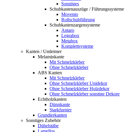
Sonstiges
Schubkastenauszüge / Führungssysteme
Movento
Rollschubführung
Schubkastenzargensysteme
Antaro
Legrabox
Metabox
Komplettsysteme
Kanten / Umleimer
Melaminkante
Mit Schmelzkleber
Ohne Schmelzkleber
ABS Kanten
Mit Schmelzkleber
Ohne Schmelzkleber Unidekor
Ohne Schmelzkleber Holzdekor
Ohne Schmelzkleber sonstige Dekore
Echtholzkanten
Dünnkante
Starkfurnier
Grundierkanten
Sonstiges Zubehör
Dübelstäbe
Lamellos