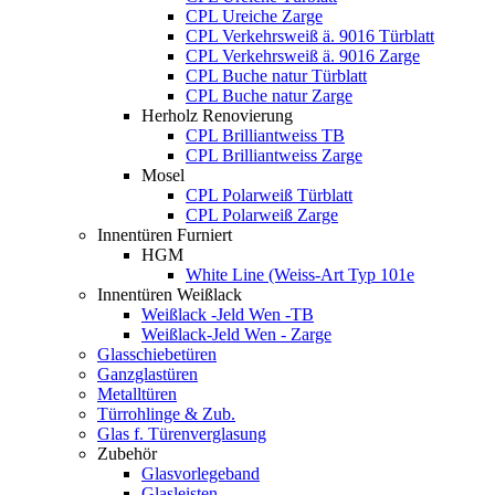
CPL Ureiche Zarge
CPL Verkehrsweiß ä. 9016 Türblatt
CPL Verkehrsweiß ä. 9016 Zarge
CPL Buche natur Türblatt
CPL Buche natur Zarge
Herholz Renovierung
CPL Brilliantweiss TB
CPL Brilliantweiss Zarge
Mosel
CPL Polarweiß Türblatt
CPL Polarweiß Zarge
Innentüren Furniert
HGM
White Line (Weiss-Art Typ 101e
Innentüren Weißlack
Weißlack -Jeld Wen -TB
Weißlack-Jeld Wen - Zarge
Glasschiebetüren
Ganzglastüren
Metalltüren
Türrohlinge & Zub.
Glas f. Türenverglasung
Zubehör
Glasvorlegeband
Glasleisten