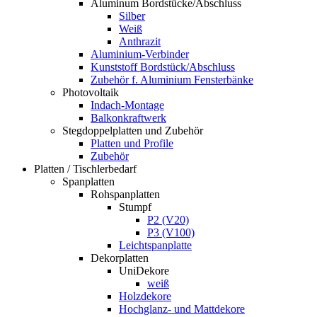
Aluminum Bordstücke/Abschluss
Silber
Weiß
Anthrazit
Aluminium-Verbinder
Kunststoff Bordstück/Abschluss
Zubehör f. Aluminium Fensterbänke
Photovoltaik
Indach-Montage
Balkonkraftwerk
Stegdoppelplatten und Zubehör
Platten und Profile
Zubehör
Platten / Tischlerbedarf
Spanplatten
Rohspanplatten
Stumpf
P2 (V20)
P3 (V100)
Leichtspanplatte
Dekorplatten
UniDekore
weiß
Holzdekore
Hochglanz- und Mattdekore