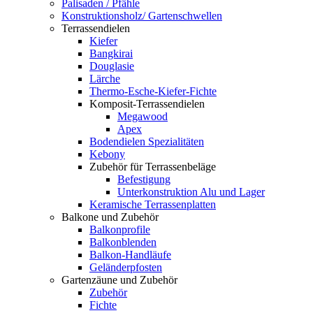
Palisaden / Pfähle
Konstruktionsholz/ Gartenschwellen
Terrassendielen
Kiefer
Bangkirai
Douglasie
Lärche
Thermo-Esche-Kiefer-Fichte
Komposit-Terrassendielen
Megawood
Apex
Bodendielen Spezialitäten
Kebony
Zubehör für Terrassenbeläge
Befestigung
Unterkonstruktion Alu und Lager
Keramische Terrassenplatten
Balkone und Zubehör
Balkonprofile
Balkonblenden
Balkon-Handläufe
Geländerpfosten
Gartenzäune und Zubehör
Zubehör
Fichte