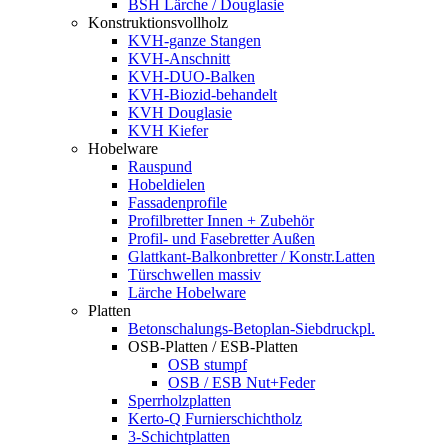
BSH Lärche / Douglasie
Konstruktionsvollholz
KVH-ganze Stangen
KVH-Anschnitt
KVH-DUO-Balken
KVH-Biozid-behandelt
KVH Douglasie
KVH Kiefer
Hobelware
Rauspund
Hobeldielen
Fassadenprofile
Profilbretter Innen + Zubehör
Profil- und Fasebretter Außen
Glattkant-Balkonbretter / Konstr.Latten
Türschwellen massiv
Lärche Hobelware
Platten
Betonschalungs-Betoplan-Siebdruckpl.
OSB-Platten / ESB-Platten
OSB stumpf
OSB / ESB Nut+Feder
Sperrholzplatten
Kerto-Q Furnierschichtholz
3-Schichtplatten