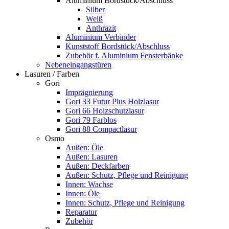
Aluminium Bordstück/Abschluss
Silber
Weiß
Anthrazit
Aluminium Verbinder
Kunststoff Bordstück/Abschluss
Zubehör f. Aluminium Fensterbänke
Nebeneingangstüren
Lasuren / Farben
Gori
Imprägnierung
Gori 33 Futur Plus Holzlasur
Gori 66 Holzschutzlasur
Gori 79 Farblos
Gori 88 Compactlasur
Osmo
Außen: Öle
Außen: Lasuren
Außen: Deckfarben
Außen: Schutz, Pflege und Reinigung
Innen: Wachse
Innen: Öle
Innen: Schutz, Pflege und Reinigung
Reparatur
Zubehör