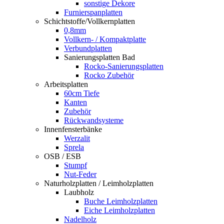
sonstige Dekore
Furnierspanplatten
Schichtstoffe/Vollkernplatten
0,8mm
Vollkern- / Kompaktplatte
Verbundplatten
Sanierungsplatten Bad
Rocko-Sanierungsplatten
Rocko Zubehör
Arbeitsplatten
60cm Tiefe
Kanten
Zubehör
Rückwandsysteme
Innenfensterbänke
Werzalit
Sprela
OSB / ESB
Stumpf
Nut-Feder
Naturholzplatten / Leimholzplatten
Laubholz
Buche Leimholzplatten
Eiche Leimholzplatten
Nadelholz