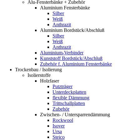
Alu-Fensterbänke + Zubehör
Aluminium Fensterbänke
Silber
Weiß
Anthrazit
Aluminium Bordstück/Abschluß
Silber
Weiß
Anthrazit
Aluminium-Verbinder
Kunststoff Bordstück/Abschluß
Zubehör f. Aluminium Fensterbänke
Trockenbau / Isolierung
Isolierstoffe
Holzfaser
Putzträger
Unterdeckplatten
flexible Dämmung
Trittschallplatten
Zubehör
Zwischen- / Untersparrendämmung
Rockwool
Isover
Ursa
Steico