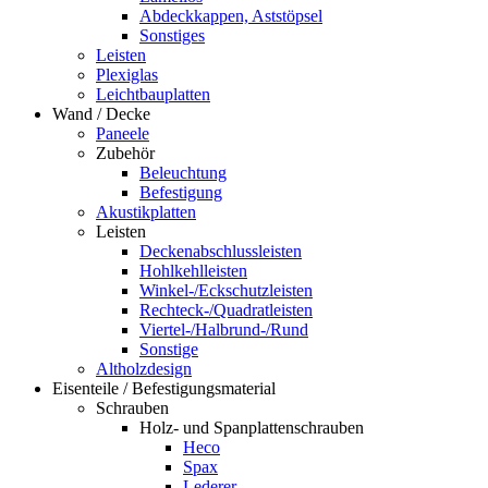
Abdeckkappen, Aststöpsel
Sonstiges
Leisten
Plexiglas
Leichtbauplatten
Wand / Decke
Paneele
Zubehör
Beleuchtung
Befestigung
Akustikplatten
Leisten
Deckenabschlussleisten
Hohlkehlleisten
Winkel-/Eckschutzleisten
Rechteck-/Quadratleisten
Viertel-/Halbrund-/Rund
Sonstige
Altholzdesign
Eisenteile / Befestigungsmaterial
Schrauben
Holz- und Spanplattenschrauben
Heco
Spax
Lederer