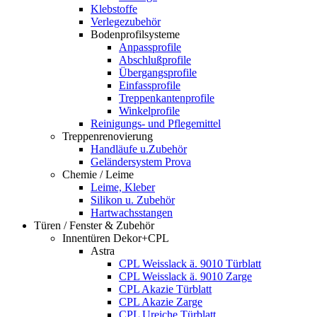
Klebstoffe
Verlegezubehör
Bodenprofilsysteme
Anpassprofile
Abschlußprofile
Übergangsprofile
Einfassprofile
Treppenkantenprofile
Winkelprofile
Reinigungs- und Pflegemittel
Treppenrenovierung
Handläufe u.Zubehör
Geländersystem Prova
Chemie / Leime
Leime, Kleber
Silikon u. Zubehör
Hartwachsstangen
Türen / Fenster & Zubehör
Innentüren Dekor+CPL
Astra
CPL Weisslack ä. 9010 Türblatt
CPL Weisslack ä. 9010 Zarge
CPL Akazie Türblatt
CPL Akazie Zarge
CPL Ureiche Türblatt