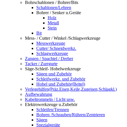
Bohrschablonen / Bohrer/Bits
Schablonen/Lehren
Bohrer / Senker u.Geräte
Holz
Metall
Stein
Bit
Mess- / Cutter / Winkel /Schlagwerkzeuge
Messwerkzeuge
Cutter/ Schneidwerkz.
Schlagwerkzeuge
Zangen / Spachtel / Dreher
Tacker / Zurrgurte
Säge-Schleif- Hobelwerkzeuge
Sägen und Zubehör
Schleifwerkz. und Zubehör
Hobel und Zubehör(Beitel)
Verlegehilfen(Präz.Eisen,Keile,Zugeisen,Schlagkl.)
Aufbewahrung
Kabeltrommeln / Licht usw.
Elektrowerkzeuge u.Zubehör
Schleifen/Trennen
Bohren /Schrauben/Rühren/Zentrieren
Sägen
Spezialgeräte