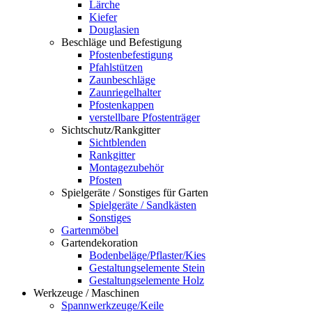
Lärche
Kiefer
Douglasien
Beschläge und Befestigung
Pfostenbefestigung
Pfahlstützen
Zaunbeschläge
Zaunriegelhalter
Pfostenkappen
verstellbare Pfostenträger
Sichtschutz/Rankgitter
Sichtblenden
Rankgitter
Montagezubehör
Pfosten
Spielgeräte / Sonstiges für Garten
Spielgeräte / Sandkästen
Sonstiges
Gartenmöbel
Gartendekoration
Bodenbeläge/Pflaster/Kies
Gestaltungselemente Stein
Gestaltungselemente Holz
Werkzeuge / Maschinen
Spannwerkzeuge/Keile