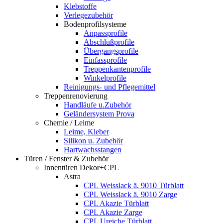
Klebstoffe
Verlegezubehör
Bodenprofilsysteme
Anpassprofile
Abschlußprofile
Übergangsprofile
Einfassprofile
Treppenkantenprofile
Winkelprofile
Reinigungs- und Pflegemittel
Treppenrenovierung
Handläufe u.Zubehör
Geländersystem Prova
Chemie / Leime
Leime, Kleber
Silikon u. Zubehör
Hartwachsstangen
Türen / Fenster & Zubehör
Innentüren Dekor+CPL
Astra
CPL Weisslack ä. 9010 Türblatt
CPL Weisslack ä. 9010 Zarge
CPL Akazie Türblatt
CPL Akazie Zarge
CPL Ureiche Türblatt