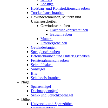
Sonstige
Holzbau- und Konstruktionsschrauben
Trockenbauschrauben
Gewindeschrauben, Muttern und
Unterlegscheiben
Gewindeschrauben
Flachrundkopfschrauben
Bauschrauben
Muttern
Unterlegscheiben
Gewindestangen
Spenglerschrauben
Betonschrauben und Unterlegscheiben
Fensterrahmenschrauben
Schraubhaken
Sonstiges
Bits
Schlüsselschrauben
Nägel
Sparrennägel
Dachpappennägel
Senk- und Stauchkopfnägel
Dübel
Universal- und Spreizdübel