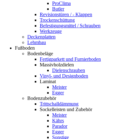
ProClima
Butler
Revisionstüren / - Klappen
Trockenschüttung
Befestigungsmittel / Schrauben
Werkzeuge
Deckenplatten
Lehmbau
Fußboden
Bodenbeläge
Fertigparkett und Furnierboden
Massivholzdielen
Dielenschrauben
Vinyl- und Designboden
Laminat
Meister
Egger
Bodenzubehör
Trittschalldämmung
Sockelleisten und Zubehör
Meister
Kährs
Parador
Egger
Sonstige