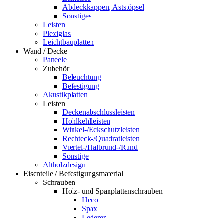
Abdeckkappen, Aststöpsel
Sonstiges
Leisten
Plexiglas
Leichtbauplatten
Wand / Decke
Paneele
Zubehör
Beleuchtung
Befestigung
Akustikplatten
Leisten
Deckenabschlussleisten
Hohlkehlleisten
Winkel-/Eckschutzleisten
Rechteck-/Quadratleisten
Viertel-/Halbrund-/Rund
Sonstige
Altholzdesign
Eisenteile / Befestigungsmaterial
Schrauben
Holz- und Spanplattenschrauben
Heco
Spax
Lederer