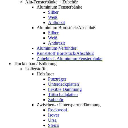
Alu-Fensterbänke + Zubehör
Aluminium Fensterbänke
Silber
Weiß
Anthrazit
Aluminium Bordstück/Abschluß
Silber
Weiß
Anthrazit
Aluminium-Verbinder
Kunststoff Bordstück/Abschluß
Zubehör f. Aluminium Fensterbänke
Trockenbau / Isolierung
Isolierstoffe
Holzfaser
Putzträger
Unterdeckplatten
flexible Dämmung
Trittschallplatten
Zubehör
Zwischen- / Untersparrendämmung
Rockwool
Isover
Ursa
Steico