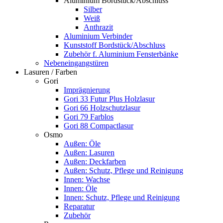
Aluminium Bordstück/Abschluss
Silber
Weiß
Anthrazit
Aluminium Verbinder
Kunststoff Bordstück/Abschluss
Zubehör f. Aluminium Fensterbänke
Nebeneingangstüren
Lasuren / Farben
Gori
Imprägnierung
Gori 33 Futur Plus Holzlasur
Gori 66 Holzschutzlasur
Gori 79 Farblos
Gori 88 Compactlasur
Osmo
Außen: Öle
Außen: Lasuren
Außen: Deckfarben
Außen: Schutz, Pflege und Reinigung
Innen: Wachse
Innen: Öle
Innen: Schutz, Pflege und Reinigung
Reparatur
Zubehör