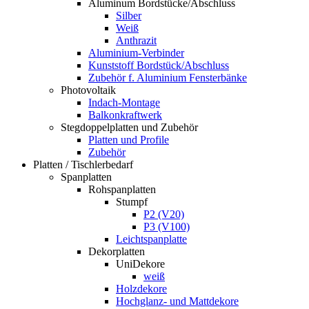
Aluminum Bordstücke/Abschluss
Silber
Weiß
Anthrazit
Aluminium-Verbinder
Kunststoff Bordstück/Abschluss
Zubehör f. Aluminium Fensterbänke
Photovoltaik
Indach-Montage
Balkonkraftwerk
Stegdoppelplatten und Zubehör
Platten und Profile
Zubehör
Platten / Tischlerbedarf
Spanplatten
Rohspanplatten
Stumpf
P2 (V20)
P3 (V100)
Leichtspanplatte
Dekorplatten
UniDekore
weiß
Holzdekore
Hochglanz- und Mattdekore