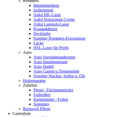
Remmers
Imprägnierlasur
Isoliergrund
Aidol HK-Lasur
Aidol Holzschutz-Creme
Aidol Langzeit-Lasur
Kompaktbeize
Deckfarbe
Sonstige Remmers-Erzeugnisse
Lacke
HSL-Lasur für Profis
Auro
Auro Spezialgrundierung
Auro Imprägnierung
Auro Hartöl
Auro Garten-u.Terrassenöle
Sonstige Wachse, Seifen u. Öle
Holzreparatur
Zubehör
Pinsel / Flächenstreicher
Farbrollen
Klebebänder / Folien
Sonstiges
Renuwell Pflege
Gartenholz