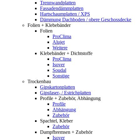
Trennwandplatten
Fassadendämmplatten
Hartschaumplatten / XPS
Dämmung Dachboden / obere Geschossdecke
Folien + Klebebänder
Folien
ProClima
Alujet
Weitere
Klebebänder + Dichtstoffe
ProClima
Isover
Soudal
Sonstige
Trockenbau
Gipskartonplatten
Gipsfaser- / Estrichplatten
Profile + Zubehör, Abhängung
Profile
Abhängung
Zubehör
Spachtel, Kleber
Zubehör
Dampfbremsen + Zubehör
Isover