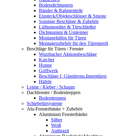
Bodendichtungen
Bänder & Rahmenteile
Einsteck/Objektschlösser & Spione
Sonstige Beschläge & Zubehör
Lüftungsgitter & Türschließer
Dichtgummi & Umleimer
Montagehilfen für Türen
Montagezubehör für den Türenprofi
Beschläge für Türen / Fenster
Wurzbacher Aktionsbeschläge
Karcher
Hoppe
Griffwerk
Beschläge f. Glastürenu.Innentüren
Häfele
Leime / Kleber / Schaum
Dachfenster / Bodentreppen
Bodentreppen
Schiebetürsysteme
Alu-Fensterbänke + Zubehör
Aluminium Fensterbänke
Silber
Weiß
Anthrazit