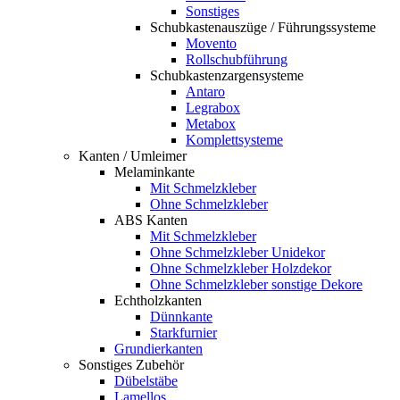
Sonstiges
Schubkastenauszüge / Führungssysteme
Movento
Rollschubführung
Schubkastenzargensysteme
Antaro
Legrabox
Metabox
Komplettsysteme
Kanten / Umleimer
Melaminkante
Mit Schmelzkleber
Ohne Schmelzkleber
ABS Kanten
Mit Schmelzkleber
Ohne Schmelzkleber Unidekor
Ohne Schmelzkleber Holzdekor
Ohne Schmelzkleber sonstige Dekore
Echtholzkanten
Dünnkante
Starkfurnier
Grundierkanten
Sonstiges Zubehör
Dübelstäbe
Lamellos