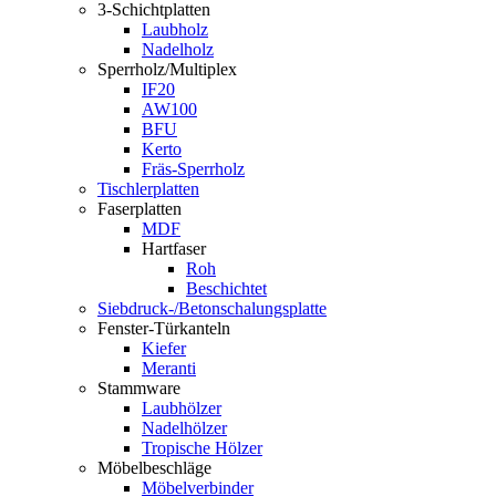
3-Schichtplatten
Laubholz
Nadelholz
Sperrholz/Multiplex
IF20
AW100
BFU
Kerto
Fräs-Sperrholz
Tischlerplatten
Faserplatten
MDF
Hartfaser
Roh
Beschichtet
Siebdruck-/Betonschalungsplatte
Fenster-Türkanteln
Kiefer
Meranti
Stammware
Laubhölzer
Nadelhölzer
Tropische Hölzer
Möbelbeschläge
Möbelverbinder