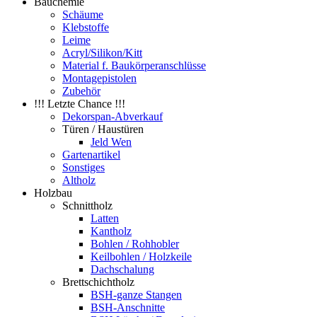
Bauchemie
Schäume
Klebstoffe
Leime
Acryl/Silikon/Kitt
Material f. Baukörperanschlüsse
Montagepistolen
Zubehör
!!! Letzte Chance !!!
Dekorspan-Abverkauf
Türen / Haustüren
Jeld Wen
Gartenartikel
Sonstiges
Altholz
Holzbau
Schnittholz
Latten
Kantholz
Bohlen / Rohhobler
Keilbohlen / Holzkeile
Dachschalung
Brettschichtholz
BSH-ganze Stangen
BSH-Anschnitte