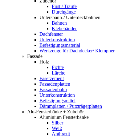
Zubehör
First / Traufe
Durchgänge
Unterspann-/ Unterdeckbahnen
Bahnen
Klebebänder
Dachfenster
Unterkonstruktion
Befestigungsmaterial
Werkzeuge für Dachdecker/ Klempner
Fassade
Holz
Fichte
Lärche
Faserzement
Fassadenplatten
Fassadenbahn
Unterkonstruktion
Befestigungsmittel
Dämmplatten / Putzträgerplatten
Alu-Fensterbänke + Zubehör
Aluminium Fensterbänke
Silber
Weiß
Anthrazit