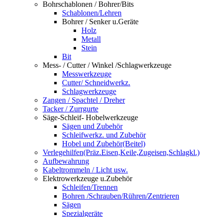
Bohrschablonen / Bohrer/Bits
Schablonen/Lehren
Bohrer / Senker u.Geräte
Holz
Metall
Stein
Bit
Mess- / Cutter / Winkel /Schlagwerkzeuge
Messwerkzeuge
Cutter/ Schneidwerkz.
Schlagwerkzeuge
Zangen / Spachtel / Dreher
Tacker / Zurrgurte
Säge-Schleif- Hobelwerkzeuge
Sägen und Zubehör
Schleifwerkz. und Zubehör
Hobel und Zubehör(Beitel)
Verlegehilfen(Präz.Eisen,Keile,Zugeisen,Schlagkl.)
Aufbewahrung
Kabeltrommeln / Licht usw.
Elektrowerkzeuge u.Zubehör
Schleifen/Trennen
Bohren /Schrauben/Rühren/Zentrieren
Sägen
Spezialgeräte