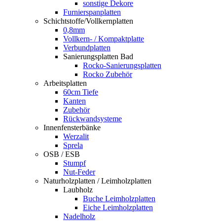
sonstige Dekore
Furnierspanplatten
Schichtstoffe/Vollkernplatten
0,8mm
Vollkern- / Kompaktplatte
Verbundplatten
Sanierungsplatten Bad
Rocko-Sanierungsplatten
Rocko Zubehör
Arbeitsplatten
60cm Tiefe
Kanten
Zubehör
Rückwandsysteme
Innenfensterbänke
Werzalit
Sprela
OSB / ESB
Stumpf
Nut-Feder
Naturholzplatten / Leimholzplatten
Laubholz
Buche Leimholzplatten
Eiche Leimholzplatten
Nadelholz