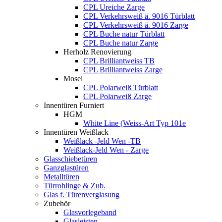
CPL Ureiche Zarge
CPL Verkehrsweiß ä. 9016 Türblatt
CPL Verkehrsweiß ä. 9016 Zarge
CPL Buche natur Türblatt
CPL Buche natur Zarge
Herholz Renovierung
CPL Brilliantweiss TB
CPL Brilliantweiss Zarge
Mosel
CPL Polarweiß Türblatt
CPL Polarweiß Zarge
Innentüren Furniert
HGM
White Line (Weiss-Art Typ 101e
Innentüren Weißlack
Weißlack -Jeld Wen -TB
Weißlack-Jeld Wen - Zarge
Glasschiebetüren
Ganzglastüren
Metalltüren
Türrohlinge & Zub.
Glas f. Türenverglasung
Zubehör
Glasvorlegeband
Glasleisten