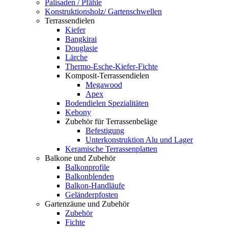
Palisaden / Pfähle
Konstruktionsholz/ Gartenschwellen
Terrassendielen
Kiefer
Bangkirai
Douglasie
Lärche
Thermo-Esche-Kiefer-Fichte
Komposit-Terrassendielen
Megawood
Apex
Bodendielen Spezialitäten
Kebony
Zubehör für Terrassenbeläge
Befestigung
Unterkonstruktion Alu und Lager
Keramische Terrassenplatten
Balkone und Zubehör
Balkonprofile
Balkonblenden
Balkon-Handläufe
Geländerpfosten
Gartenzäune und Zubehör
Zubehör
Fichte