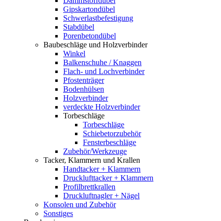
Dämmstoffdübel
Gipskartondübel
Schwerlastbefestigung
Stabdübel
Porenbetondübel
Baubeschläge und Holzverbinder
Winkel
Balkenschuhe / Knaggen
Flach- und Lochverbinder
Pfostenträger
Bodenhülsen
Holzverbinder
verdeckte Holzverbinder
Torbeschläge
Torbeschläge
Schiebetorzubehör
Fensterbeschläge
Zubehör/Werkzeuge
Tacker, Klammern und Krallen
Handtacker + Klammern
Drucklufttacker + Klammern
Profilbrettkrallen
Druckluftnagler + Nägel
Konsolen und Zubehör
Sonstiges