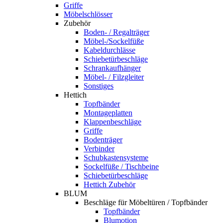
Griffe
Möbelschlösser
Zubehör
Boden- / Regalträger
Möbel-/Sockelfüße
Kabeldurchlässe
Schiebetürbeschläge
Schrankaufhänger
Möbel- / Filzgleiter
Sonstiges
Hettich
Topfbänder
Montageplatten
Klappenbeschläge
Griffe
Bodenträger
Verbinder
Schubkastensysteme
Sockelfüße / Tischbeine
Schiebetürbeschläge
Hettich Zubehör
BLUM
Beschläge für Möbeltüren / Topfbänder
Topfbänder
Blumotion