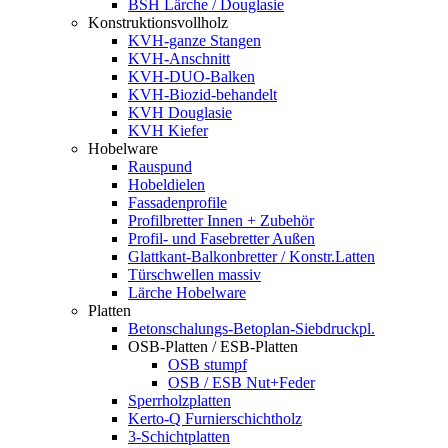
BSH Lärche / Douglasie
Konstruktionsvollholz
KVH-ganze Stangen
KVH-Anschnitt
KVH-DUO-Balken
KVH-Biozid-behandelt
KVH Douglasie
KVH Kiefer
Hobelware
Rauspund
Hobeldielen
Fassadenprofile
Profilbretter Innen + Zubehör
Profil- und Fasebretter Außen
Glattkant-Balkonbretter / Konstr.Latten
Türschwellen massiv
Lärche Hobelware
Platten
Betonschalungs-Betoplan-Siebdruckpl.
OSB-Platten / ESB-Platten
OSB stumpf
OSB / ESB Nut+Feder
Sperrholzplatten
Kerto-Q Furnierschichtholz
3-Schichtplatten