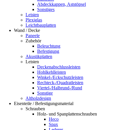
Abdeckkappen, Aststöpsel
Sonstiges
Leisten
Plexiglas
Leichtbauplatten
Wand / Decke
Paneele
Zubehör
Beleuchtung
Befestigung
Akustikplatten
Leisten
Deckenabschlussleisten
Hohlkehlleisten
Winkel-/Eckschutzleisten
Rechteck-/Quadratleisten
Viertel-/Halbrund-/Rund
Sonstige
Altholzdesign
Eisenteile / Befestigungsmaterial
Schrauben
Holz- und Spanplattenschrauben
Heco
Spax
Lederer