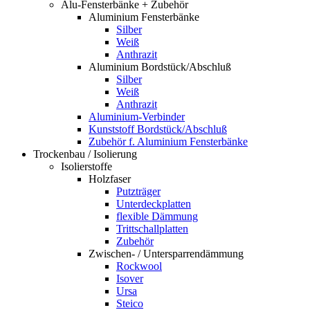
Alu-Fensterbänke + Zubehör
Aluminium Fensterbänke
Silber
Weiß
Anthrazit
Aluminium Bordstück/Abschluß
Silber
Weiß
Anthrazit
Aluminium-Verbinder
Kunststoff Bordstück/Abschluß
Zubehör f. Aluminium Fensterbänke
Trockenbau / Isolierung
Isolierstoffe
Holzfaser
Putzträger
Unterdeckplatten
flexible Dämmung
Trittschallplatten
Zubehör
Zwischen- / Untersparrendämmung
Rockwool
Isover
Ursa
Steico