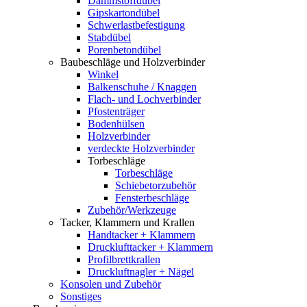
Dämmstoffdübel
Gipskartondübel
Schwerlastbefestigung
Stabdübel
Porenbetondübel
Baubeschläge und Holzverbinder
Winkel
Balkenschuhe / Knaggen
Flach- und Lochverbinder
Pfostenträger
Bodenhülsen
Holzverbinder
verdeckte Holzverbinder
Torbeschläge
Torbeschläge
Schiebetorzubehör
Fensterbeschläge
Zubehör/Werkzeuge
Tacker, Klammern und Krallen
Handtacker + Klammern
Drucklufttacker + Klammern
Profilbrettkrallen
Druckluftnagler + Nägel
Konsolen und Zubehör
Sonstiges