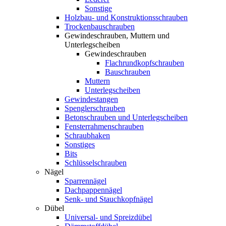
Sonstige
Holzbau- und Konstruktionsschrauben
Trockenbauschrauben
Gewindeschrauben, Muttern und
Unterlegscheiben
Gewindeschrauben
Flachrundkopfschrauben
Bauschrauben
Muttern
Unterlegscheiben
Gewindestangen
Spenglerschrauben
Betonschrauben und Unterlegscheiben
Fensterrahmenschrauben
Schraubhaken
Sonstiges
Bits
Schlüsselschrauben
Nägel
Sparrennägel
Dachpappennägel
Senk- und Stauchkopfnägel
Dübel
Universal- und Spreizdübel