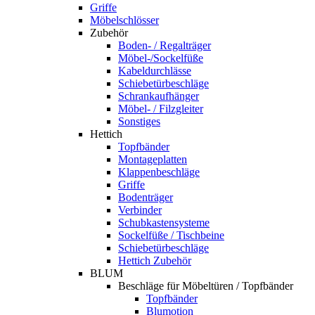
Griffe
Möbelschlösser
Zubehör
Boden- / Regalträger
Möbel-/Sockelfüße
Kabeldurchlässe
Schiebetürbeschläge
Schrankaufhänger
Möbel- / Filzgleiter
Sonstiges
Hettich
Topfbänder
Montageplatten
Klappenbeschläge
Griffe
Bodenträger
Verbinder
Schubkastensysteme
Sockelfüße / Tischbeine
Schiebetürbeschläge
Hettich Zubehör
BLUM
Beschläge für Möbeltüren / Topfbänder
Topfbänder
Blumotion