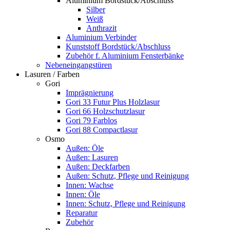
Aluminium Bordstück/Abschluss
Silber
Weiß
Anthrazit
Aluminium Verbinder
Kunststoff Bordstück/Abschluss
Zubehör f. Aluminium Fensterbänke
Nebeneingangstüren
Lasuren / Farben
Gori
Imprägnierung
Gori 33 Futur Plus Holzlasur
Gori 66 Holzschutzlasur
Gori 79 Farblos
Gori 88 Compactlasur
Osmo
Außen: Öle
Außen: Lasuren
Außen: Deckfarben
Außen: Schutz, Pflege und Reinigung
Innen: Wachse
Innen: Öle
Innen: Schutz, Pflege und Reinigung
Reparatur
Zubehör