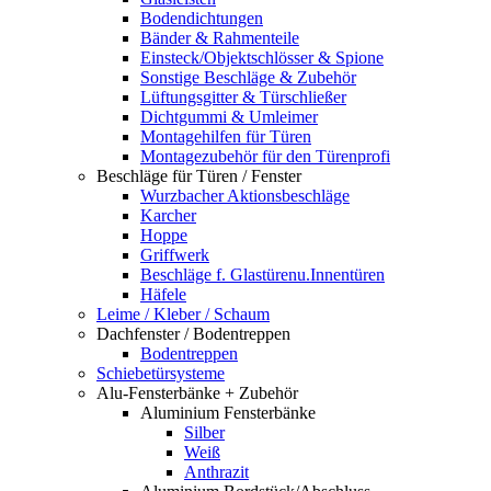
Bodendichtungen
Bänder & Rahmenteile
Einsteck/Objektschlösser & Spione
Sonstige Beschläge & Zubehör
Lüftungsgitter & Türschließer
Dichtgummi & Umleimer
Montagehilfen für Türen
Montagezubehör für den Türenprofi
Beschläge für Türen / Fenster
Wurzbacher Aktionsbeschläge
Karcher
Hoppe
Griffwerk
Beschläge f. Glastürenu.Innentüren
Häfele
Leime / Kleber / Schaum
Dachfenster / Bodentreppen
Bodentreppen
Schiebetürsysteme
Alu-Fensterbänke + Zubehör
Aluminium Fensterbänke
Silber
Weiß
Anthrazit