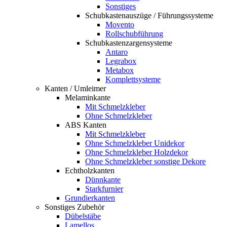
Sonstiges
Schubkastenauszüge / Führungssysteme
Movento
Rollschubführung
Schubkastenzargensysteme
Antaro
Legrabox
Metabox
Komplettsysteme
Kanten / Umleimer
Melaminkante
Mit Schmelzkleber
Ohne Schmelzkleber
ABS Kanten
Mit Schmelzkleber
Ohne Schmelzkleber Unidekor
Ohne Schmelzkleber Holzdekor
Ohne Schmelzkleber sonstige Dekore
Echtholzkanten
Dünnkante
Starkfurnier
Grundierkanten
Sonstiges Zubehör
Dübelstäbe
Lamellos