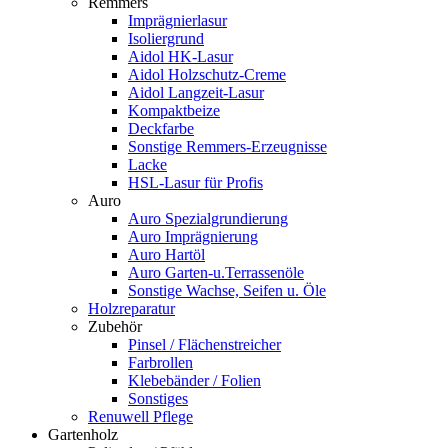
Remmers
Imprägnierlasur
Isoliergrund
Aidol HK-Lasur
Aidol Holzschutz-Creme
Aidol Langzeit-Lasur
Kompaktbeize
Deckfarbe
Sonstige Remmers-Erzeugnisse
Lacke
HSL-Lasur für Profis
Auro
Auro Spezialgrundierung
Auro Imprägnierung
Auro Hartöl
Auro Garten-u.Terrassenöle
Sonstige Wachse, Seifen u. Öle
Holzreparatur
Zubehör
Pinsel / Flächenstreicher
Farbrollen
Klebebänder / Folien
Sonstiges
Renuwell Pflege
Gartenholz