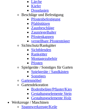
Lärche
Kiefer
Douglasien
Beschläge und Befestigung
Pfostenbefestigung
Pfahlstützen
Zaunbeschläge
Zaunriegelhalter
Pfostenkappen
verstellbare Pfostenträger
Sichtschutz/Rankgitter
Sichtblenden
Rankgitter
Montagezubehör
Pfosten
Spielgeräte / Sonstiges für Garten
Spielgeräte / Sandkästen
Sonstiges
Gartenmöbel
Gartendekoration
Bodenbeläge/Pflaster/Kies
Gestaltungselemente Stein
Gestaltungselemente Holz
Werkzeuge / Maschinen
Spannwerkzeuge/Keile