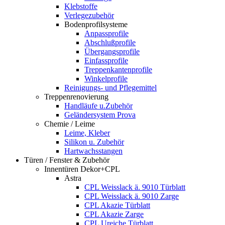
Klebstoffe
Verlegezubehör
Bodenprofilsysteme
Anpassprofile
Abschlußprofile
Übergangsprofile
Einfassprofile
Treppenkantenprofile
Winkelprofile
Reinigungs- und Pflegemittel
Treppenrenovierung
Handläufe u.Zubehör
Geländersystem Prova
Chemie / Leime
Leime, Kleber
Silikon u. Zubehör
Hartwachsstangen
Türen / Fenster & Zubehör
Innentüren Dekor+CPL
Astra
CPL Weisslack ä. 9010 Türblatt
CPL Weisslack ä. 9010 Zarge
CPL Akazie Türblatt
CPL Akazie Zarge
CPL Ureiche Türblatt