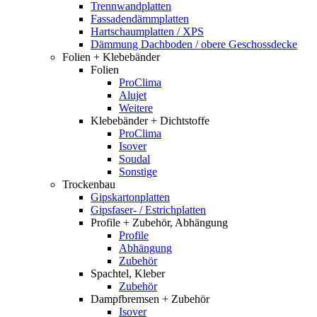
Trennwandplatten
Fassadendämmplatten
Hartschaumplatten / XPS
Dämmung Dachboden / obere Geschossdecke
Folien + Klebebänder
Folien
ProClima
Alujet
Weitere
Klebebänder + Dichtstoffe
ProClima
Isover
Soudal
Sonstige
Trockenbau
Gipskartonplatten
Gipsfaser- / Estrichplatten
Profile + Zubehör, Abhängung
Profile
Abhängung
Zubehör
Spachtel, Kleber
Zubehör
Dampfbremsen + Zubehör
Isover