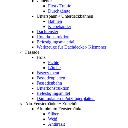
Zubehör
First / Traufe
Durchgänge
Unterspann-/ Unterdeckbahnen
Bahnen
Klebebänder
Dachfenster
Unterkonstruktion
Befestigungsmaterial
Werkzeuge für Dachdecker/ Klempner
Fassade
Holz
Fichte
Lärche
Faserzement
Fassadenplatten
Fassadenbahn
Unterkonstruktion
Befestigungsmittel
Dämmplatten / Putzträgerplatten
Alu-Fensterbänke + Zubehör
Aluminium Fensterbänke
Silber
Weiß
Anthrazit