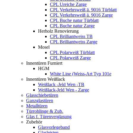
CPL Ureiche Zarge
CPL Verkehrsweiß ä. 9016 Türblatt
CPL Verkehrsweiß ä. 9016 Zarge
CPL Buche natur Türblatt
CPL Buche natur Zarge
Herholz Renovierung
CPL Brilliantweiss TB
CPL Brilliantweiss Zarge
Mosel
CPL Polarweiß Türblatt
CPL Polarweiß Zarge
Innentüren Furniert
HGM
White Line (Weiss-Art Typ 101e
Innentüren Weißlack
Weißlack -Jeld Wen -TB
Weißlack-Jeld Wen - Zarge
Glasschiebetüren
Ganzglastüren
Metalltüren
Türrohlinge & Zub.
Glas f. Türenverglasung
Zubehör
Glasvorlegeband
Glasleisten