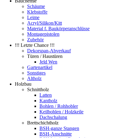
Bauchemie
Schäume
Klebstoffe
Leime
Acryl/Silikon/Kitt
Material f. Baukörperanschlüsse
Montagepistolen
Zubehör
!!! Letzte Chance !!!
Dekorspan-Abverkauf
Türen / Haustüren
Jeld Wen
Gartenartikel
Sonstiges
Altholz
Holzbau
Schnittholz
Latten
Kantholz
Bohlen / Rohhobler
Keilbohlen / Holzkeile
Dachschalung
Brettschichtholz
BSH-ganze Stangen
BSH-Anschnitte