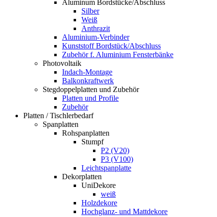
Aluminum Bordstücke/Abschluss
Silber
Weiß
Anthrazit
Aluminium-Verbinder
Kunststoff Bordstück/Abschluss
Zubehör f. Aluminium Fensterbänke
Photovoltaik
Indach-Montage
Balkonkraftwerk
Stegdoppelplatten und Zubehör
Platten und Profile
Zubehör
Platten / Tischlerbedarf
Spanplatten
Rohspanplatten
Stumpf
P2 (V20)
P3 (V100)
Leichtspanplatte
Dekorplatten
UniDekore
weiß
Holzdekore
Hochglanz- und Mattdekore