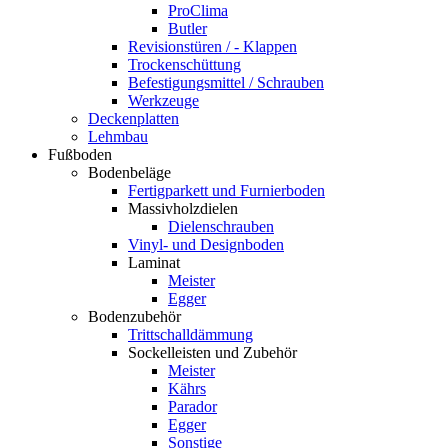
ProClima
Butler
Revisionstüren / - Klappen
Trockenschüttung
Befestigungsmittel / Schrauben
Werkzeuge
Deckenplatten
Lehmbau
Fußboden
Bodenbeläge
Fertigparkett und Furnierboden
Massivholzdielen
Dielenschrauben
Vinyl- und Designboden
Laminat
Meister
Egger
Bodenzubehör
Trittschalldämmung
Sockelleisten und Zubehör
Meister
Kährs
Parador
Egger
Sonstige