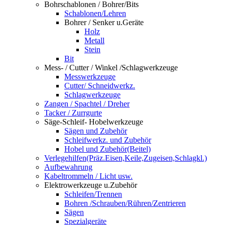
Bohrschablonen / Bohrer/Bits
Schablonen/Lehren
Bohrer / Senker u.Geräte
Holz
Metall
Stein
Bit
Mess- / Cutter / Winkel /Schlagwerkzeuge
Messwerkzeuge
Cutter/ Schneidwerkz.
Schlagwerkzeuge
Zangen / Spachtel / Dreher
Tacker / Zurrgurte
Säge-Schleif- Hobelwerkzeuge
Sägen und Zubehör
Schleifwerkz. und Zubehör
Hobel und Zubehör(Beitel)
Verlegehilfen(Präz.Eisen,Keile,Zugeisen,Schlagkl.)
Aufbewahrung
Kabeltrommeln / Licht usw.
Elektrowerkzeuge u.Zubehör
Schleifen/Trennen
Bohren /Schrauben/Rühren/Zentrieren
Sägen
Spezialgeräte