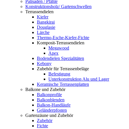
Palisaden / Pfähle
Konstruktionsholz/ Gartenschwellen
Terrassendielen
Kiefer
Bangkirai
Douglasie
Lärche
Thermo-Esche-Kiefer-Fichte
Komposit-Terrassendielen
Megawood
Apex
Bodendielen Spezialitäten
Kebony
Zubehör für Terrassenbeläge
Befestigung
Unterkonstruktion Alu und Lager
Keramische Terrassenplatten
Balkone und Zubehör
Balkonprofile
Balkonblenden
Balkon-Handläufe
Geländerpfosten
Gartenzäune und Zubehör
Zubehör
Fichte