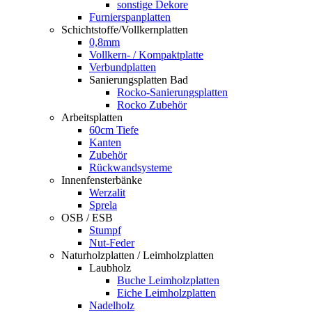
sonstige Dekore
Furnierspanplatten
Schichtstoffe/Vollkernplatten
0,8mm
Vollkern- / Kompaktplatte
Verbundplatten
Sanierungsplatten Bad
Rocko-Sanierungsplatten
Rocko Zubehör
Arbeitsplatten
60cm Tiefe
Kanten
Zubehör
Rückwandsysteme
Innenfensterbänke
Werzalit
Sprela
OSB / ESB
Stumpf
Nut-Feder
Naturholzplatten / Leimholzplatten
Laubholz
Buche Leimholzplatten
Eiche Leimholzplatten
Nadelholz