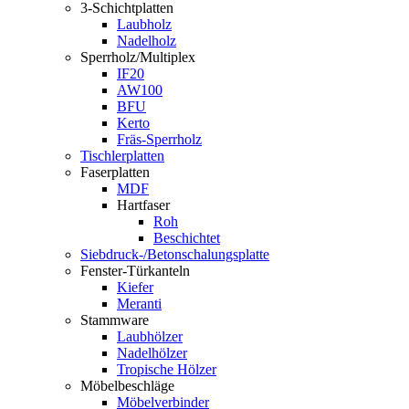
3-Schichtplatten
Laubholz
Nadelholz
Sperrholz/Multiplex
IF20
AW100
BFU
Kerto
Fräs-Sperrholz
Tischlerplatten
Faserplatten
MDF
Hartfaser
Roh
Beschichtet
Siebdruck-/Betonschalungsplatte
Fenster-Türkanteln
Kiefer
Meranti
Stammware
Laubhölzer
Nadelhölzer
Tropische Hölzer
Möbelbeschläge
Möbelverbinder