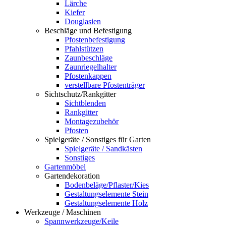
Lärche
Kiefer
Douglasien
Beschläge und Befestigung
Pfostenbefestigung
Pfahlstützen
Zaunbeschläge
Zaunriegelhalter
Pfostenkappen
verstellbare Pfostenträger
Sichtschutz/Rankgitter
Sichtblenden
Rankgitter
Montagezubehör
Pfosten
Spielgeräte / Sonstiges für Garten
Spielgeräte / Sandkästen
Sonstiges
Gartenmöbel
Gartendekoration
Bodenbeläge/Pflaster/Kies
Gestaltungselemente Stein
Gestaltungselemente Holz
Werkzeuge / Maschinen
Spannwerkzeuge/Keile