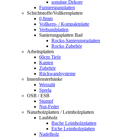
sonstige Dekore
Furnierspanplatten
Schichtstoffe/Vollkernplatten
0,8mm
Vollkern- / Kompaktplatte
Verbundplatten
Sanierungsplatten Bad
Rocko-Sanierungsplatten
Rocko Zubehör
Arbeitsplatten
60cm Tiefe
Kanten
Zubehör
Rückwandsysteme
Innenfensterbänke
Werzalit
Sprela
OSB / ESB
Stumpf
Nut-Feder
Naturholzplatten / Leimholzplatten
Laubholz
Buche Leimholzplatten
Eiche Leimholzplatten
Nadelholz