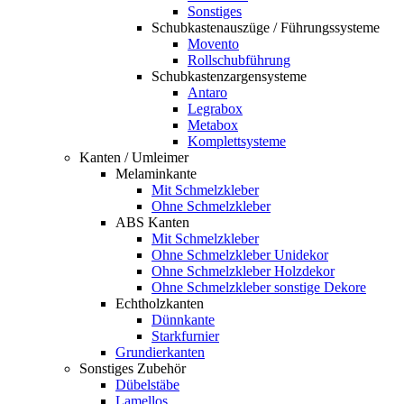
Sonstiges
Schubkastenauszüge / Führungssysteme
Movento
Rollschubführung
Schubkastenzargensysteme
Antaro
Legrabox
Metabox
Komplettsysteme
Kanten / Umleimer
Melaminkante
Mit Schmelzkleber
Ohne Schmelzkleber
ABS Kanten
Mit Schmelzkleber
Ohne Schmelzkleber Unidekor
Ohne Schmelzkleber Holzdekor
Ohne Schmelzkleber sonstige Dekore
Echtholzkanten
Dünnkante
Starkfurnier
Grundierkanten
Sonstiges Zubehör
Dübelstäbe
Lamellos