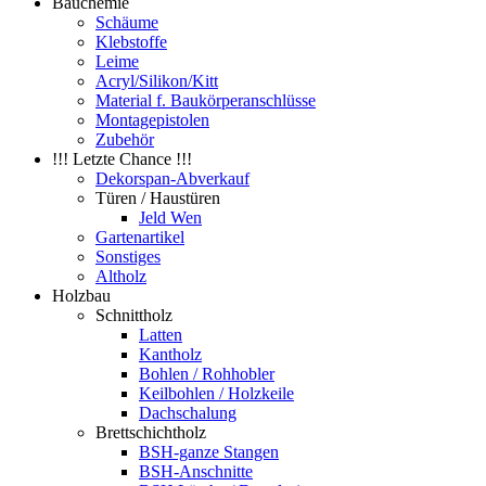
Bauchemie
Schäume
Klebstoffe
Leime
Acryl/Silikon/Kitt
Material f. Baukörperanschlüsse
Montagepistolen
Zubehör
!!! Letzte Chance !!!
Dekorspan-Abverkauf
Türen / Haustüren
Jeld Wen
Gartenartikel
Sonstiges
Altholz
Holzbau
Schnittholz
Latten
Kantholz
Bohlen / Rohhobler
Keilbohlen / Holzkeile
Dachschalung
Brettschichtholz
BSH-ganze Stangen
BSH-Anschnitte