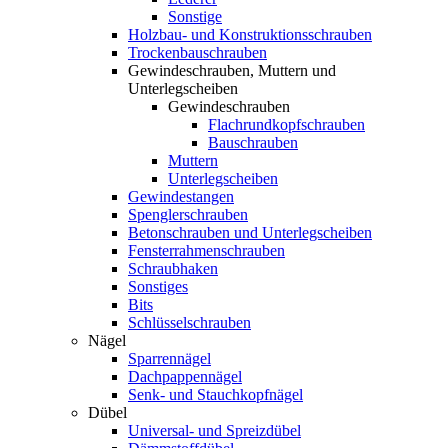
Sonstige
Holzbau- und Konstruktionsschrauben
Trockenbauschrauben
Gewindeschrauben, Muttern und
Unterlegscheiben
Gewindeschrauben
Flachrundkopfschrauben
Bauschrauben
Muttern
Unterlegscheiben
Gewindestangen
Spenglerschrauben
Betonschrauben und Unterlegscheiben
Fensterrahmenschrauben
Schraubhaken
Sonstiges
Bits
Schlüsselschrauben
Nägel
Sparrennägel
Dachpappennägel
Senk- und Stauchkopfnägel
Dübel
Universal- und Spreizdübel