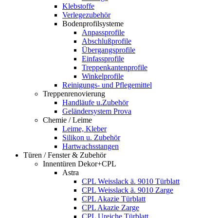
Klebstoffe
Verlegezubehör
Bodenprofilsysteme
Anpassprofile
Abschlußprofile
Übergangsprofile
Einfassprofile
Treppenkantenprofile
Winkelprofile
Reinigungs- und Pflegemittel
Treppenrenovierung
Handläufe u.Zubehör
Geländersystem Prova
Chemie / Leime
Leime, Kleber
Silikon u. Zubehör
Hartwachsstangen
Türen / Fenster & Zubehör
Innentüren Dekor+CPL
Astra
CPL Weisslack ä. 9010 Türblatt
CPL Weisslack ä. 9010 Zarge
CPL Akazie Türblatt
CPL Akazie Zarge
CPL Ureiche Türblatt