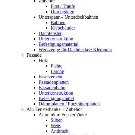
Zubehör
First / Traufe
Durchgänge
Unterspann-/ Unterdeckbahnen
Bahnen
Klebebänder
Dachfenster
Unterkonstruktion
Befestigungsmaterial
Werkzeuge für Dachdecker/ Klempner
Fassade
Holz
Fichte
Lärche
Faserzement
Fassadenplatten
Fassadenbahn
Unterkonstruktion
Befestigungsmittel
Dämmplatten / Putzträgerplatten
Alu-Fensterbänke + Zubehör
Aluminium Fensterbänke
Silber
Weiß
Anthrazit