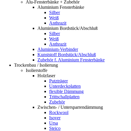
Alu-Fensterbänke + Zubehör
Aluminium Fensterbänke
Silber
Weiß
Anthrazit
Aluminium Bordstück/Abschluß
Silber
Weiß
Anthrazit
Aluminium-Verbinder
Kunststoff Bordstück/Abschluß
Zubehör f. Aluminium Fensterbänke
Trockenbau / Isolierung
Isolierstoffe
Holzfaser
Putzträger
Unterdeckplatten
flexible Dämmung
Trittschallplatten
Zubehör
Zwischen- / Untersparrendämmung
Rockwool
Isover
Ursa
Steico