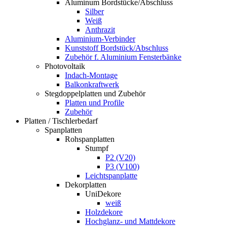
Aluminum Bordstücke/Abschluss
Silber
Weiß
Anthrazit
Aluminium-Verbinder
Kunststoff Bordstück/Abschluss
Zubehör f. Aluminium Fensterbänke
Photovoltaik
Indach-Montage
Balkonkraftwerk
Stegdoppelplatten und Zubehör
Platten und Profile
Zubehör
Platten / Tischlerbedarf
Spanplatten
Rohspanplatten
Stumpf
P2 (V20)
P3 (V100)
Leichtspanplatte
Dekorplatten
UniDekore
weiß
Holzdekore
Hochglanz- und Mattdekore