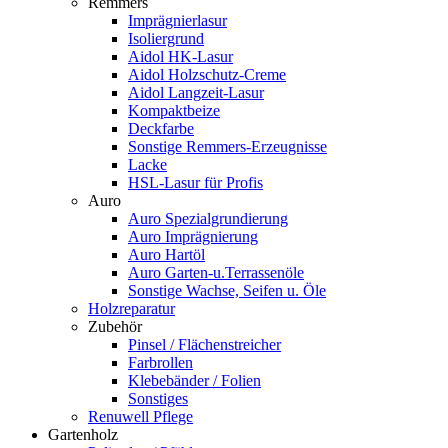
Remmers
Imprägnierlasur
Isoliergrund
Aidol HK-Lasur
Aidol Holzschutz-Creme
Aidol Langzeit-Lasur
Kompaktbeize
Deckfarbe
Sonstige Remmers-Erzeugnisse
Lacke
HSL-Lasur für Profis
Auro
Auro Spezialgrundierung
Auro Imprägnierung
Auro Hartöl
Auro Garten-u.Terrassenöle
Sonstige Wachse, Seifen u. Öle
Holzreparatur
Zubehör
Pinsel / Flächenstreicher
Farbrollen
Klebebänder / Folien
Sonstiges
Renuwell Pflege
Gartenholz