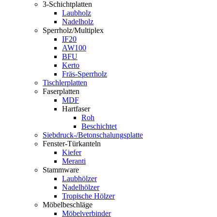
3-Schichtplatten
Laubholz
Nadelholz
Sperrholz/Multiplex
IF20
AW100
BFU
Kerto
Fräs-Sperrholz
Tischlerplatten
Faserplatten
MDF
Hartfaser
Roh
Beschichtet
Siebdruck-/Betonschalungsplatte
Fenster-Türkanteln
Kiefer
Meranti
Stammware
Laubhölzer
Nadelhölzer
Tropische Hölzer
Möbelbeschläge
Möbelverbinder