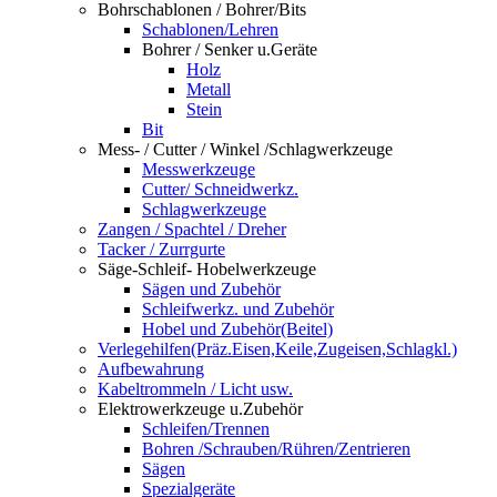
Bohrschablonen / Bohrer/Bits
Schablonen/Lehren
Bohrer / Senker u.Geräte
Holz
Metall
Stein
Bit
Mess- / Cutter / Winkel /Schlagwerkzeuge
Messwerkzeuge
Cutter/ Schneidwerkz.
Schlagwerkzeuge
Zangen / Spachtel / Dreher
Tacker / Zurrgurte
Säge-Schleif- Hobelwerkzeuge
Sägen und Zubehör
Schleifwerkz. und Zubehör
Hobel und Zubehör(Beitel)
Verlegehilfen(Präz.Eisen,Keile,Zugeisen,Schlagkl.)
Aufbewahrung
Kabeltrommeln / Licht usw.
Elektrowerkzeuge u.Zubehör
Schleifen/Trennen
Bohren /Schrauben/Rühren/Zentrieren
Sägen
Spezialgeräte