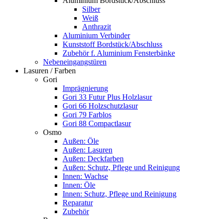
Aluminium Bordstück/Abschluss
Silber
Weiß
Anthrazit
Aluminium Verbinder
Kunststoff Bordstück/Abschluss
Zubehör f. Aluminium Fensterbänke
Nebeneingangstüren
Lasuren / Farben
Gori
Imprägnierung
Gori 33 Futur Plus Holzlasur
Gori 66 Holzschutzlasur
Gori 79 Farblos
Gori 88 Compactlasur
Osmo
Außen: Öle
Außen: Lasuren
Außen: Deckfarben
Außen: Schutz, Pflege und Reinigung
Innen: Wachse
Innen: Öle
Innen: Schutz, Pflege und Reinigung
Reparatur
Zubehör