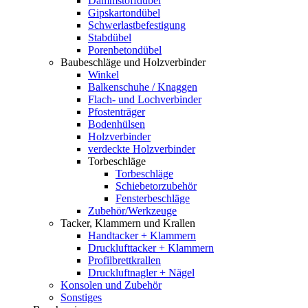
Dämmstoffdübel
Gipskartondübel
Schwerlastbefestigung
Stabdübel
Porenbetondübel
Baubeschläge und Holzverbinder
Winkel
Balkenschuhe / Knaggen
Flach- und Lochverbinder
Pfostenträger
Bodenhülsen
Holzverbinder
verdeckte Holzverbinder
Torbeschläge
Torbeschläge
Schiebetorzubehör
Fensterbeschläge
Zubehör/Werkzeuge
Tacker, Klammern und Krallen
Handtacker + Klammern
Drucklufttacker + Klammern
Profilbrettkrallen
Druckluftnagler + Nägel
Konsolen und Zubehör
Sonstiges