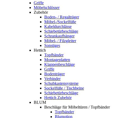
Griffe
Möbelschlösser
Zubehör
Boden- / Regalträger
Möbel-/Sockelfüße
Kabeldurchlässe
Schiebetürbeschläge
Schrankaufhänger
Möbel- / Filzgleiter
Sonstiges
Hettich
Topfbänder
Montageplatten
Klappenbeschläge
Griffe
Bodenträger
Verbinder
Schubkastensysteme
Sockelfüße / Tischbeine
Schiebetürbeschläge
Hettich Zubehör
BLUM
Beschläge für Möbeltüren / Topfbänder
Topfbänder
Blumotion