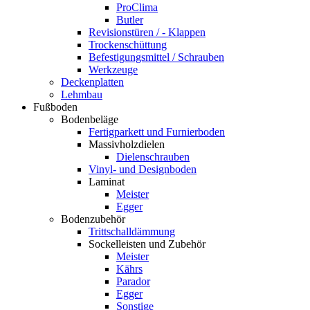
ProClima
Butler
Revisionstüren / - Klappen
Trockenschüttung
Befestigungsmittel / Schrauben
Werkzeuge
Deckenplatten
Lehmbau
Fußboden
Bodenbeläge
Fertigparkett und Furnierboden
Massivholzdielen
Dielenschrauben
Vinyl- und Designboden
Laminat
Meister
Egger
Bodenzubehör
Trittschalldämmung
Sockelleisten und Zubehör
Meister
Kährs
Parador
Egger
Sonstige