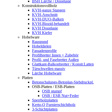
BSH Lärche / Douglasie
Konstruktionsvollholz
KVH-ganze Stangen
KVH-Anschnitt
KVH-DUO-Balken
KVH-Biozid-behandelt
KVH Douglasie
KVH Kiefer
Hobelware
Rauspund
Hobeldielen
Fassadenprofile
Profilbretter Innen + Zubehör
Profil- und Fasebretter Außen
Glattkant-Balkonbretter / Konstr.Latten
Türschwellen massiv
Lärche Hobelware
Platten
Betonschalungs-Betoplan-Siebdruckpl.
OSB-Platten / ESB-Platten
OSB stumpf
OSB / ESB Nut+Feder
Sperrholzplatten
Kerto-Q Furnierschichtholz
3-Schichtplatten