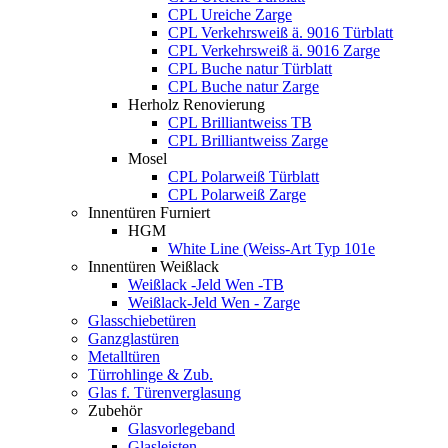
CPL Ureiche Zarge
CPL Verkehrsweiß ä. 9016 Türblatt
CPL Verkehrsweiß ä. 9016 Zarge
CPL Buche natur Türblatt
CPL Buche natur Zarge
Herholz Renovierung
CPL Brilliantweiss TB
CPL Brilliantweiss Zarge
Mosel
CPL Polarweiß Türblatt
CPL Polarweiß Zarge
Innentüren Furniert
HGM
White Line (Weiss-Art Typ 101e
Innentüren Weißlack
Weißlack -Jeld Wen -TB
Weißlack-Jeld Wen - Zarge
Glasschiebetüren
Ganzglastüren
Metalltüren
Türrohlinge & Zub.
Glas f. Türenverglasung
Zubehör
Glasvorlegeband
Glasleisten