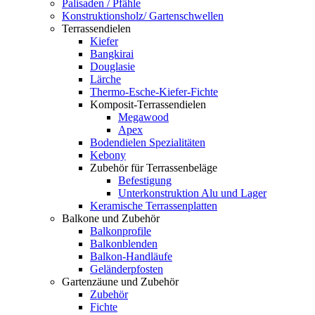
Palisaden / Pfähle
Konstruktionsholz/ Gartenschwellen
Terrassendielen
Kiefer
Bangkirai
Douglasie
Lärche
Thermo-Esche-Kiefer-Fichte
Komposit-Terrassendielen
Megawood
Apex
Bodendielen Spezialitäten
Kebony
Zubehör für Terrassenbeläge
Befestigung
Unterkonstruktion Alu und Lager
Keramische Terrassenplatten
Balkone und Zubehör
Balkonprofile
Balkonblenden
Balkon-Handläufe
Geländerpfosten
Gartenzäune und Zubehör
Zubehör
Fichte