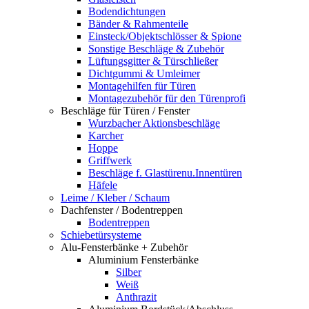
Bodendichtungen
Bänder & Rahmenteile
Einsteck/Objektschlösser & Spione
Sonstige Beschläge & Zubehör
Lüftungsgitter & Türschließer
Dichtgummi & Umleimer
Montagehilfen für Türen
Montagezubehör für den Türenprofi
Beschläge für Türen / Fenster
Wurzbacher Aktionsbeschläge
Karcher
Hoppe
Griffwerk
Beschläge f. Glastürenu.Innentüren
Häfele
Leime / Kleber / Schaum
Dachfenster / Bodentreppen
Bodentreppen
Schiebetürsysteme
Alu-Fensterbänke + Zubehör
Aluminium Fensterbänke
Silber
Weiß
Anthrazit