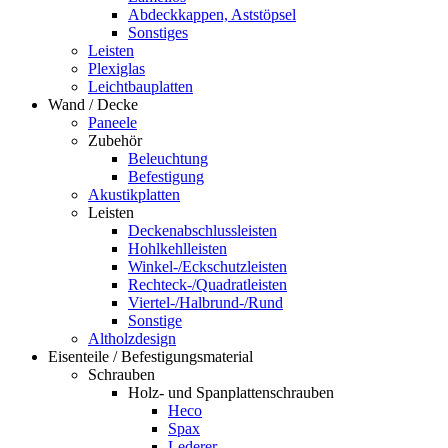
Abdeckkappen, Aststöpsel
Sonstiges
Leisten
Plexiglas
Leichtbauplatten
Wand / Decke
Paneele
Zubehör
Beleuchtung
Befestigung
Akustikplatten
Leisten
Deckenabschlussleisten
Hohlkehlleisten
Winkel-/Eckschutzleisten
Rechteck-/Quadratleisten
Viertel-/Halbrund-/Rund
Sonstige
Altholzdesign
Eisenteile / Befestigungsmaterial
Schrauben
Holz- und Spanplattenschrauben
Heco
Spax
Lederer