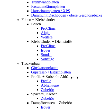
Trennwandplatten
Fassadendämmplatten
Hartschaumplatten / XPS
Dämmung Dachboden / obere Geschossdecke
Folien + Klebebänder
Folien
ProClima
Alujet
Weitere
Klebebänder + Dichtstoffe
ProClima
Isover
Soudal
Sonstige
Trockenbau
Gipskartonplatten
Gipsfaser- / Estrichplatten
Profile + Zubehör, Abhängung
Profile
Abhängung
Zubehör
Spachtel, Kleber
Zubehör
Dampfbremsen + Zubehör
Isover