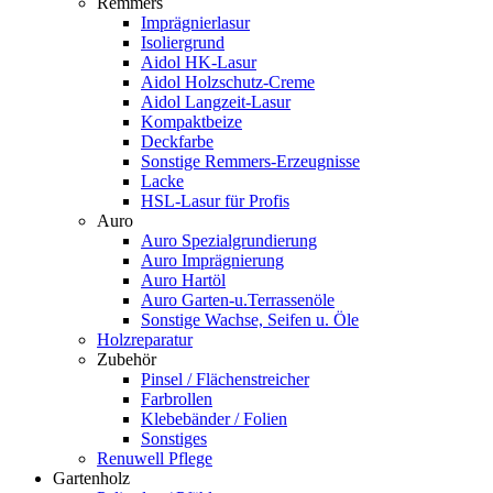
Remmers
Imprägnierlasur
Isoliergrund
Aidol HK-Lasur
Aidol Holzschutz-Creme
Aidol Langzeit-Lasur
Kompaktbeize
Deckfarbe
Sonstige Remmers-Erzeugnisse
Lacke
HSL-Lasur für Profis
Auro
Auro Spezialgrundierung
Auro Imprägnierung
Auro Hartöl
Auro Garten-u.Terrassenöle
Sonstige Wachse, Seifen u. Öle
Holzreparatur
Zubehör
Pinsel / Flächenstreicher
Farbrollen
Klebebänder / Folien
Sonstiges
Renuwell Pflege
Gartenholz