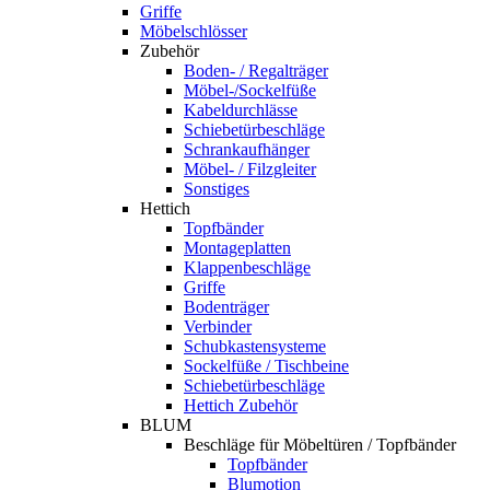
Griffe
Möbelschlösser
Zubehör
Boden- / Regalträger
Möbel-/Sockelfüße
Kabeldurchlässe
Schiebetürbeschläge
Schrankaufhänger
Möbel- / Filzgleiter
Sonstiges
Hettich
Topfbänder
Montageplatten
Klappenbeschläge
Griffe
Bodenträger
Verbinder
Schubkastensysteme
Sockelfüße / Tischbeine
Schiebetürbeschläge
Hettich Zubehör
BLUM
Beschläge für Möbeltüren / Topfbänder
Topfbänder
Blumotion