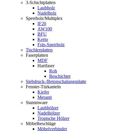
3-Schichtplatten
Laubholz
Nadelholz
Sperrholz/Multiplex
IF20
AW100
BFU
Kerto
Fräs-Sperrholz
Tischlerplatten
Faserplatten
MDF
Hartfaser
Roh
Beschichtet
Siebdruck-/Betonschalungsplatte
Fenster-Türkanteln
Kiefer
Meranti
Stammware
Laubhölzer
Nadelhölzer
Tropische Hölzer
Möbelbeschläge
Möbelverbinder