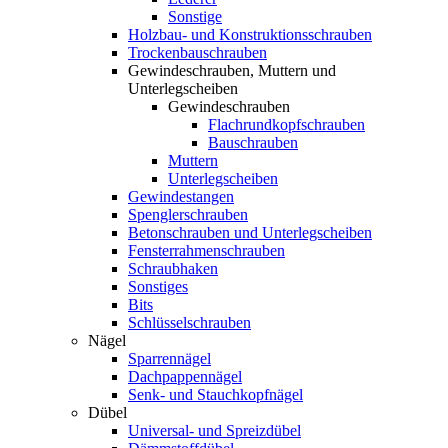
Sonstige
Holzbau- und Konstruktionsschrauben
Trockenbauschrauben
Gewindeschrauben, Muttern und
Unterlegscheiben
Gewindeschrauben
Flachrundkopfschrauben
Bauschrauben
Muttern
Unterlegscheiben
Gewindestangen
Spenglerschrauben
Betonschrauben und Unterlegscheiben
Fensterrahmenschrauben
Schraubhaken
Sonstiges
Bits
Schlüsselschrauben
Nägel
Sparrennägel
Dachpappennägel
Senk- und Stauchkopfnägel
Dübel
Universal- und Spreizdübel