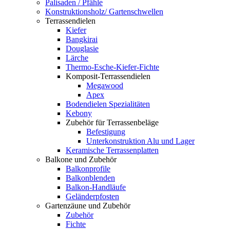
Palisaden / Pfähle
Konstruktionsholz/ Gartenschwellen
Terrassendielen
Kiefer
Bangkirai
Douglasie
Lärche
Thermo-Esche-Kiefer-Fichte
Komposit-Terrassendielen
Megawood
Apex
Bodendielen Spezialitäten
Kebony
Zubehör für Terrassenbeläge
Befestigung
Unterkonstruktion Alu und Lager
Keramische Terrassenplatten
Balkone und Zubehör
Balkonprofile
Balkonblenden
Balkon-Handläufe
Geländerpfosten
Gartenzäune und Zubehör
Zubehör
Fichte