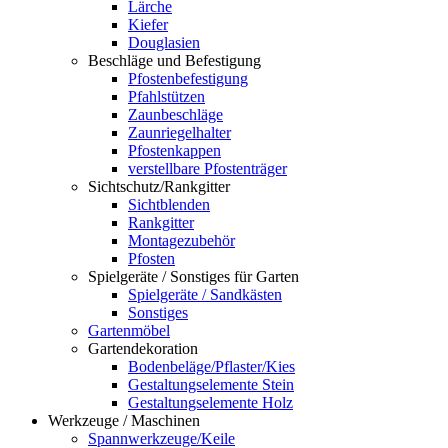
Lärche
Kiefer
Douglasien
Beschläge und Befestigung
Pfostenbefestigung
Pfahlstützen
Zaunbeschläge
Zaunriegelhalter
Pfostenkappen
verstellbare Pfostenträger
Sichtschutz/Rankgitter
Sichtblenden
Rankgitter
Montagezubehör
Pfosten
Spielgeräte / Sonstiges für Garten
Spielgeräte / Sandkästen
Sonstiges
Gartenmöbel
Gartendekoration
Bodenbeläge/Pflaster/Kies
Gestaltungselemente Stein
Gestaltungselemente Holz
Werkzeuge / Maschinen
Spannwerkzeuge/Keile