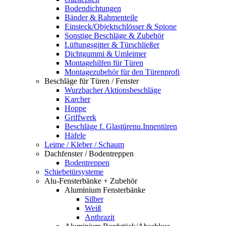
Bodendichtungen
Bänder & Rahmenteile
Einsteck/Objektschlösser & Spione
Sonstige Beschläge & Zubehör
Lüftungsgitter & Türschließer
Dichtgummi & Umleimer
Montagehilfen für Türen
Montagezubehör für den Türenprofi
Beschläge für Türen / Fenster
Wurzbacher Aktionsbeschläge
Karcher
Hoppe
Griffwerk
Beschläge f. Glastürenu.Innentüren
Häfele
Leime / Kleber / Schaum
Dachfenster / Bodentreppen
Bodentreppen
Schiebetürsysteme
Alu-Fensterbänke + Zubehör
Aluminium Fensterbänke
Silber
Weiß
Anthrazit