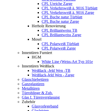
CPL Ureiche Zarge
CPL Verkehrsweiß ä. 9016 Türblatt
CPL Verkehrsweiß ä. 9016 Zarge
CPL Buche natur Türblatt
CPL Buche natur Zarge
Herholz Renovierung
CPL Brilliantweiss TB
CPL Brilliantweiss Zarge
Mosel
CPL Polarweiß Türblatt
CPL Polarweiß Zarge
Innentüren Furniert
HGM
White Line (Weiss-Art Typ 101e
Innentüren Weißlack
Weißlack -Jeld Wen -TB
Weißlack-Jeld Wen - Zarge
Glasschiebetüren
Ganzglastüren
Metalltüren
Türrohlinge & Zub.
Glas f. Türenverglasung
Zubehör
Glasvorlegeband
Glasleisten