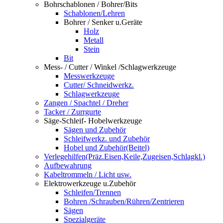
Bohrschablonen / Bohrer/Bits
Schablonen/Lehren
Bohrer / Senker u.Geräte
Holz
Metall
Stein
Bit
Mess- / Cutter / Winkel /Schlagwerkzeuge
Messwerkzeuge
Cutter/ Schneidwerkz.
Schlagwerkzeuge
Zangen / Spachtel / Dreher
Tacker / Zurrgurte
Säge-Schleif- Hobelwerkzeuge
Sägen und Zubehör
Schleifwerkz. und Zubehör
Hobel und Zubehör(Beitel)
Verlegehilfen(Präz.Eisen,Keile,Zugeisen,Schlagkl.)
Aufbewahrung
Kabeltrommeln / Licht usw.
Elektrowerkzeuge u.Zubehör
Schleifen/Trennen
Bohren /Schrauben/Rühren/Zentrieren
Sägen
Spezialgeräte