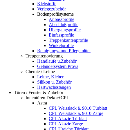
Klebstoffe
Verlegezubehör
Bodenprofilsysteme
Anpassprofile
Abschlußprofile
Übergangsprofile
Einfassprofile
Treppenkantenprofile
Winkelprofile
Reinigungs- und Pflegemittel
Treppenrenovierung
Handläufe u.Zubehör
Geländersystem Prova
Chemie / Leime
Leime, Kleber
Silikon u. Zubehör
Hartwachsstangen
Türen / Fenster & Zubehör
Innentüren Dekor+CPL
Astra
CPL Weisslack ä. 9010 Türblatt
CPL Weisslack ä. 9010 Zarge
CPL Akazie Türblatt
CPL Akazie Zarge
CPL Ureiche Türblatt