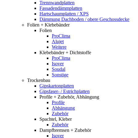
Trennwandplatten
Fassadendämmplatten
Hartschaumplatten / XPS
Dämmung Dachboden / obere Geschossdecke
Folien + Klebebänder
Folien
ProClima
Alujet
Weitere
Klebebänder + Dichtstoffe
ProClima
Isover
Soudal
Sonstige
Trockenbau
Gipskartonplatten
Gipsfaser- / Estrichplatten
Profile + Zubehör, Abhängung
Profile
Abhängung
Zubehör
Spachtel, Kleber
Zubehör
Dampfbremsen + Zubehör
Isover