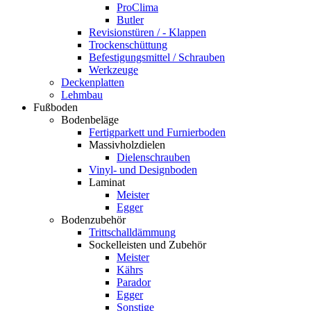
ProClima
Butler
Revisionstüren / - Klappen
Trockenschüttung
Befestigungsmittel / Schrauben
Werkzeuge
Deckenplatten
Lehmbau
Fußboden
Bodenbeläge
Fertigparkett und Furnierboden
Massivholzdielen
Dielenschrauben
Vinyl- und Designboden
Laminat
Meister
Egger
Bodenzubehör
Trittschalldämmung
Sockelleisten und Zubehör
Meister
Kährs
Parador
Egger
Sonstige