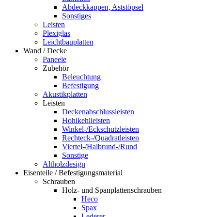
Abdeckkappen, Aststöpsel
Sonstiges
Leisten
Plexiglas
Leichtbauplatten
Wand / Decke
Paneele
Zubehör
Beleuchtung
Befestigung
Akustikplatten
Leisten
Deckenabschlussleisten
Hohlkehlleisten
Winkel-/Eckschutzleisten
Rechteck-/Quadratleisten
Viertel-/Halbrund-/Rund
Sonstige
Altholzdesign
Eisenteile / Befestigungsmaterial
Schrauben
Holz- und Spanplattenschrauben
Heco
Spax
Lederer