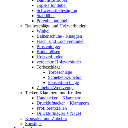
Dämmstoffdübel
Gipskartondübel
Schwerlastbefestigung
Stabdübel
Porenbetondübel
Baubeschläge und Holzverbinder
Winkel
Balkenschuhe / Knaggen
Flach- und Lochverbinder
Pfostenträger
Bodenhülsen
Holzverbinder
verdeckte Holzverbinder
Torbeschläge
Torbeschläge
Schiebetorzubehör
Fensterbeschläge
Zubehör/Werkzeuge
Tacker, Klammern und Krallen
Handtacker + Klammern
Drucklufttacker + Klammern
Profilbrettkrallen
Druckluftnagler + Nägel
Konsolen und Zubehör
Sonstiges