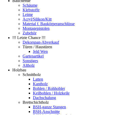
Bauchemie
Schäume
Klebstoffe
Leime
Acryl/Silikon/Kitt
Material f. Baukörperanschlüsse
Montagepistolen
Zubehör
!!! Letzte Chance !!!
Dekorspan-Abverkauf
Türen / Haustüren
Jeld Wen
Gartenartikel
Sonstiges
Altholz
Holzbau
Schnittholz
Latten
Kantholz
Bohlen / Rohhobler
Keilbohlen / Holzkeile
Dachschalung
Brettschichtholz
BSH-ganze Stangen
BSH-Anschnitte