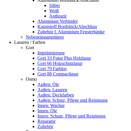
Aluminium Bordstück/Abschluss
Silber
Weiß
Anthrazit
Aluminium Verbinder
Kunststoff Bordstück/Abschluss
Zubehör f. Aluminium Fensterbänke
Nebeneingangstüren
Lasuren / Farben
Gori
Imprägnierung
Gori 33 Futur Plus Holzlasur
Gori 66 Holzschutzlasur
Gori 79 Farblos
Gori 88 Compactlasur
Osmo
Außen: Öle
Außen: Lasuren
Außen: Deckfarben
Außen: Schutz, Pflege und Reinigung
Innen: Wachse
Innen: Öle
Innen: Schutz, Pflege und Reinigung
Reparatur
Zubehör