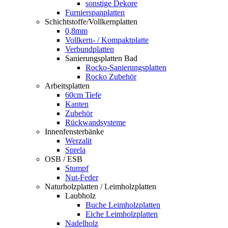
sonstige Dekore
Furnierspanplatten
Schichtstoffe/Vollkernplatten
0,8mm
Vollkern- / Kompaktplatte
Verbundplatten
Sanierungsplatten Bad
Rocko-Sanierungsplatten
Rocko Zubehör
Arbeitsplatten
60cm Tiefe
Kanten
Zubehör
Rückwandsysteme
Innenfensterbänke
Werzalit
Sprela
OSB / ESB
Stumpf
Nut-Feder
Naturholzplatten / Leimholzplatten
Laubholz
Buche Leimholzplatten
Eiche Leimholzplatten
Nadelholz