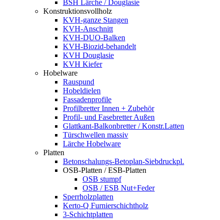
BSH Lärche / Douglasie
Konstruktionsvollholz
KVH-ganze Stangen
KVH-Anschnitt
KVH-DUO-Balken
KVH-Biozid-behandelt
KVH Douglasie
KVH Kiefer
Hobelware
Rauspund
Hobeldielen
Fassadenprofile
Profilbretter Innen + Zubehör
Profil- und Fasebretter Außen
Glattkant-Balkonbretter / Konstr.Latten
Türschwellen massiv
Lärche Hobelware
Platten
Betonschalungs-Betoplan-Siebdruckpl.
OSB-Platten / ESB-Platten
OSB stumpf
OSB / ESB Nut+Feder
Sperrholzplatten
Kerto-Q Furnierschichtholz
3-Schichtplatten