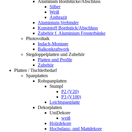
Aluminum Bordstücke/Abschluss
Silber
Weiß
Anthrazit
Aluminium-Verbinder
Kunststoff Bordstück/Abschluss
Zubehör f. Aluminium Fensterbänke
Photovoltaik
Indach-Montage
Balkonkraftwerk
Stegdoppelplatten und Zubehör
Platten und Profile
Zubehör
Platten / Tischlerbedarf
Spanplatten
Rohspanplatten
Stumpf
P2 (V20)
P3 (V100)
Leichtspanplatte
Dekorplatten
UniDekore
weiß
Holzdekore
Hochglanz- und Mattdekore