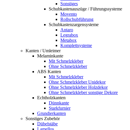
Sonstiges
Schubkastenauszüge / Führungssysteme
Movento
Rollschubführung
Schubkastenzargensysteme
Antaro
Legrabox
Metabox
Komplettsysteme
Kanten / Umleimer
Melaminkante
Mit Schmelzkleber
Ohne Schmelzkleber
ABS Kanten
Mit Schmelzkleber
Ohne Schmelzkleber Unidekor
Ohne Schmelzkleber Holzdekor
Ohne Schmelzkleber sonstige Dekore
Echtholzkanten
Dünnkante
Starkfurnier
Grundierkanten
Sonstiges Zubehör
Dübelstäbe
Lamellos