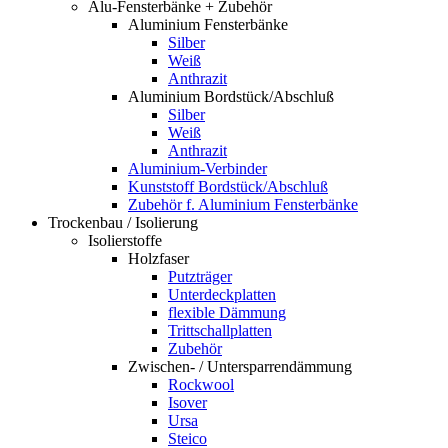
Alu-Fensterbänke + Zubehör
Aluminium Fensterbänke
Silber
Weiß
Anthrazit
Aluminium Bordstück/Abschluß
Silber
Weiß
Anthrazit
Aluminium-Verbinder
Kunststoff Bordstück/Abschluß
Zubehör f. Aluminium Fensterbänke
Trockenbau / Isolierung
Isolierstoffe
Holzfaser
Putzträger
Unterdeckplatten
flexible Dämmung
Trittschallplatten
Zubehör
Zwischen- / Untersparrendämmung
Rockwool
Isover
Ursa
Steico