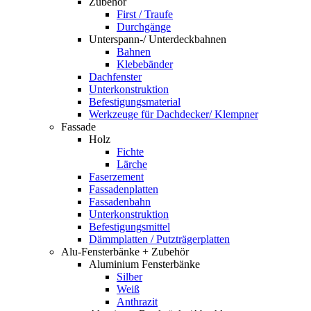
Zubehör
First / Traufe
Durchgänge
Unterspann-/ Unterdeckbahnen
Bahnen
Klebebänder
Dachfenster
Unterkonstruktion
Befestigungsmaterial
Werkzeuge für Dachdecker/ Klempner
Fassade
Holz
Fichte
Lärche
Faserzement
Fassadenplatten
Fassadenbahn
Unterkonstruktion
Befestigungsmittel
Dämmplatten / Putzträgerplatten
Alu-Fensterbänke + Zubehör
Aluminium Fensterbänke
Silber
Weiß
Anthrazit