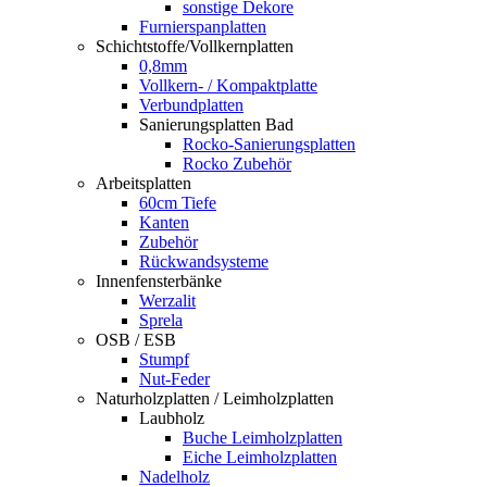
sonstige Dekore
Furnierspanplatten
Schichtstoffe/Vollkernplatten
0,8mm
Vollkern- / Kompaktplatte
Verbundplatten
Sanierungsplatten Bad
Rocko-Sanierungsplatten
Rocko Zubehör
Arbeitsplatten
60cm Tiefe
Kanten
Zubehör
Rückwandsysteme
Innenfensterbänke
Werzalit
Sprela
OSB / ESB
Stumpf
Nut-Feder
Naturholzplatten / Leimholzplatten
Laubholz
Buche Leimholzplatten
Eiche Leimholzplatten
Nadelholz