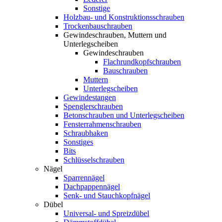
Sonstige
Holzbau- und Konstruktionsschrauben
Trockenbauschrauben
Gewindeschrauben, Muttern und
Unterlegscheiben
Gewindeschrauben
Flachrundkopfschrauben
Bauschrauben
Muttern
Unterlegscheiben
Gewindestangen
Spenglerschrauben
Betonschrauben und Unterlegscheiben
Fensterrahmenschrauben
Schraubhaken
Sonstiges
Bits
Schlüsselschrauben
Nägel
Sparrennägel
Dachpappennägel
Senk- und Stauchkopfnägel
Dübel
Universal- und Spreizdübel