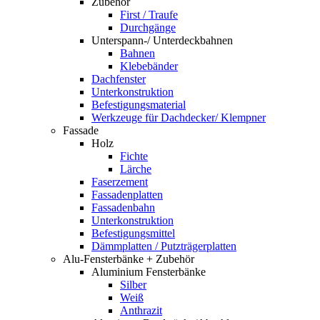
Zubehör
First / Traufe
Durchgänge
Unterspann-/ Unterdeckbahnen
Bahnen
Klebebänder
Dachfenster
Unterkonstruktion
Befestigungsmaterial
Werkzeuge für Dachdecker/ Klempner
Fassade
Holz
Fichte
Lärche
Faserzement
Fassadenplatten
Fassadenbahn
Unterkonstruktion
Befestigungsmittel
Dämmplatten / Putzträgerplatten
Alu-Fensterbänke + Zubehör
Aluminium Fensterbänke
Silber
Weiß
Anthrazit