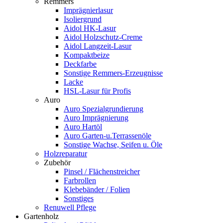
Remmers
Imprägnierlasur
Isoliergrund
Aidol HK-Lasur
Aidol Holzschutz-Creme
Aidol Langzeit-Lasur
Kompaktbeize
Deckfarbe
Sonstige Remmers-Erzeugnisse
Lacke
HSL-Lasur für Profis
Auro
Auro Spezialgrundierung
Auro Imprägnierung
Auro Hartöl
Auro Garten-u.Terrassenöle
Sonstige Wachse, Seifen u. Öle
Holzreparatur
Zubehör
Pinsel / Flächenstreicher
Farbrollen
Klebebänder / Folien
Sonstiges
Renuwell Pflege
Gartenholz