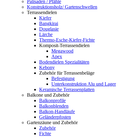
Palisaden / Pfähle
Konstruktionsholz/ Gartenschwellen
Terrassendielen
Kiefer
Bangkirai
Douglasie
Lärche
Thermo-Esche-Kiefer-Fichte
Komposit-Terrassendielen
Megawood
Apex
Bodendielen Spezialitäten
Kebony
Zubehör für Terrassenbeläge
Befestigung
Unterkonstruktion Alu und Lager
Keramische Terrassenplatten
Balkone und Zubehör
Balkonprofile
Balkonblenden
Balkon-Handläufe
Geländerpfosten
Gartenzäune und Zubehör
Zubehör
Fichte