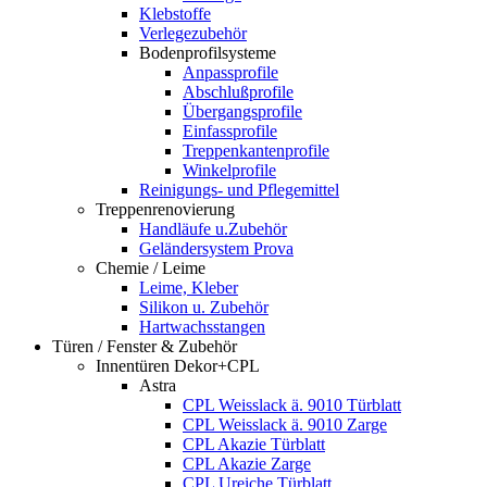
Klebstoffe
Verlegezubehör
Bodenprofilsysteme
Anpassprofile
Abschlußprofile
Übergangsprofile
Einfassprofile
Treppenkantenprofile
Winkelprofile
Reinigungs- und Pflegemittel
Treppenrenovierung
Handläufe u.Zubehör
Geländersystem Prova
Chemie / Leime
Leime, Kleber
Silikon u. Zubehör
Hartwachsstangen
Türen / Fenster & Zubehör
Innentüren Dekor+CPL
Astra
CPL Weisslack ä. 9010 Türblatt
CPL Weisslack ä. 9010 Zarge
CPL Akazie Türblatt
CPL Akazie Zarge
CPL Ureiche Türblatt