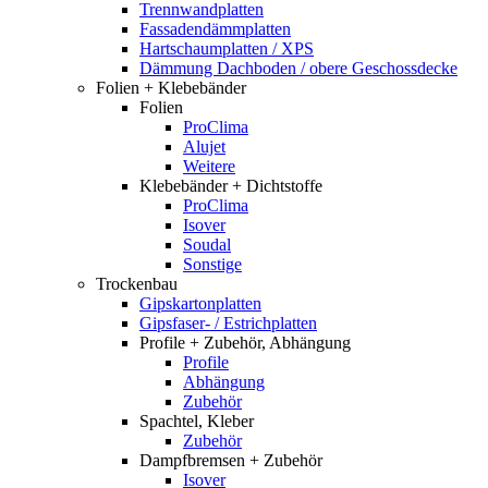
Trennwandplatten
Fassadendämmplatten
Hartschaumplatten / XPS
Dämmung Dachboden / obere Geschossdecke
Folien + Klebebänder
Folien
ProClima
Alujet
Weitere
Klebebänder + Dichtstoffe
ProClima
Isover
Soudal
Sonstige
Trockenbau
Gipskartonplatten
Gipsfaser- / Estrichplatten
Profile + Zubehör, Abhängung
Profile
Abhängung
Zubehör
Spachtel, Kleber
Zubehör
Dampfbremsen + Zubehör
Isover