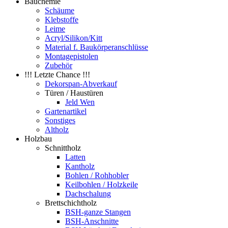
Bauchemie
Schäume
Klebstoffe
Leime
Acryl/Silikon/Kitt
Material f. Baukörperanschlüsse
Montagepistolen
Zubehör
!!! Letzte Chance !!!
Dekorspan-Abverkauf
Türen / Haustüren
Jeld Wen
Gartenartikel
Sonstiges
Altholz
Holzbau
Schnittholz
Latten
Kantholz
Bohlen / Rohhobler
Keilbohlen / Holzkeile
Dachschalung
Brettschichtholz
BSH-ganze Stangen
BSH-Anschnitte