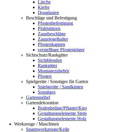
Lärche
Kiefer
Douglasien
Beschläge und Befestigung
Pfostenbefestigung
Pfahlstützen
Zaunbeschläge
Zaunriegelhalter
Pfostenkappen
verstellbare Pfostenträger
Sichtschutz/Rankgitter
Sichtblenden
Rankgitter
Montagezubehör
Pfosten
Spielgeräte / Sonstiges für Garten
Spielgeräte / Sandkästen
Sonstiges
Gartenmöbel
Gartendekoration
Bodenbeläge/Pflaster/Kies
Gestaltungselemente Stein
Gestaltungselemente Holz
Werkzeuge / Maschinen
Spannwerkzeuge/Keile