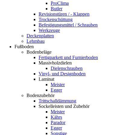
ProClima
Butler
Revisionstüren / - Klappen
Trockenschüttung
Befestigungsmittel / Schrauben
Werkzeuge
Deckenplatten
Lehmbau
Fußboden
Bodenbeläge
Fertigparkett und Furnierboden
Massivholzdielen
Dielenschrauben
Vinyl- und Designboden
Laminat
Meister
Egger
Bodenzubehör
Trittschalldämmung
Sockelleisten und Zubehör
Meister
Kährs
Parador
Egger
Sonstige