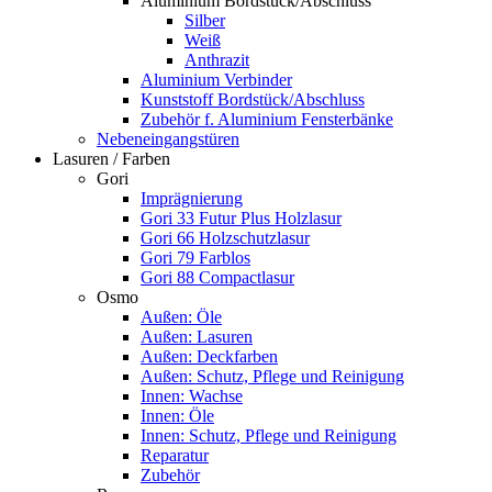
Aluminium Bordstück/Abschluss
Silber
Weiß
Anthrazit
Aluminium Verbinder
Kunststoff Bordstück/Abschluss
Zubehör f. Aluminium Fensterbänke
Nebeneingangstüren
Lasuren / Farben
Gori
Imprägnierung
Gori 33 Futur Plus Holzlasur
Gori 66 Holzschutzlasur
Gori 79 Farblos
Gori 88 Compactlasur
Osmo
Außen: Öle
Außen: Lasuren
Außen: Deckfarben
Außen: Schutz, Pflege und Reinigung
Innen: Wachse
Innen: Öle
Innen: Schutz, Pflege und Reinigung
Reparatur
Zubehör