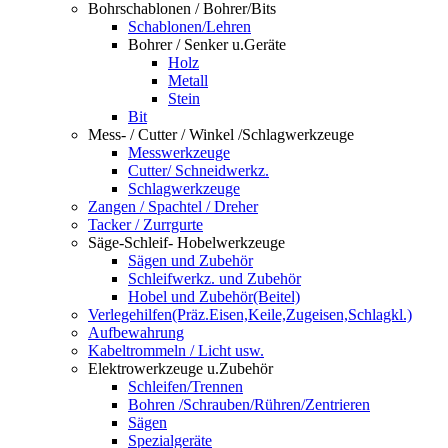
Bohrschablonen / Bohrer/Bits
Schablonen/Lehren
Bohrer / Senker u.Geräte
Holz
Metall
Stein
Bit
Mess- / Cutter / Winkel /Schlagwerkzeuge
Messwerkzeuge
Cutter/ Schneidwerkz.
Schlagwerkzeuge
Zangen / Spachtel / Dreher
Tacker / Zurrgurte
Säge-Schleif- Hobelwerkzeuge
Sägen und Zubehör
Schleifwerkz. und Zubehör
Hobel und Zubehör(Beitel)
Verlegehilfen(Präz.Eisen,Keile,Zugeisen,Schlagkl.)
Aufbewahrung
Kabeltrommeln / Licht usw.
Elektrowerkzeuge u.Zubehör
Schleifen/Trennen
Bohren /Schrauben/Rühren/Zentrieren
Sägen
Spezialgeräte