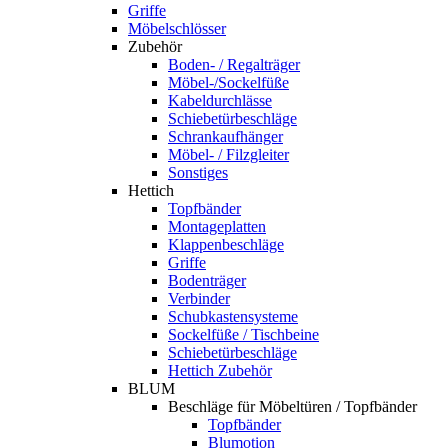
Griffe
Möbelschlösser
Zubehör
Boden- / Regalträger
Möbel-/Sockelfüße
Kabeldurchlässe
Schiebetürbeschläge
Schrankaufhänger
Möbel- / Filzgleiter
Sonstiges
Hettich
Topfbänder
Montageplatten
Klappenbeschläge
Griffe
Bodenträger
Verbinder
Schubkastensysteme
Sockelfüße / Tischbeine
Schiebetürbeschläge
Hettich Zubehör
BLUM
Beschläge für Möbeltüren / Topfbänder
Topfbänder
Blumotion