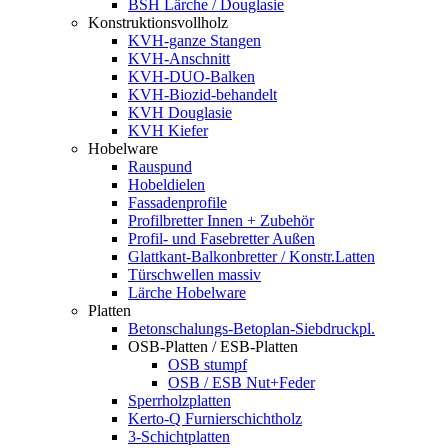
BSH Lärche / Douglasie
Konstruktionsvollholz
KVH-ganze Stangen
KVH-Anschnitt
KVH-DUO-Balken
KVH-Biozid-behandelt
KVH Douglasie
KVH Kiefer
Hobelware
Rauspund
Hobeldielen
Fassadenprofile
Profilbretter Innen + Zubehör
Profil- und Fasebretter Außen
Glattkant-Balkonbretter / Konstr.Latten
Türschwellen massiv
Lärche Hobelware
Platten
Betonschalungs-Betoplan-Siebdruckpl.
OSB-Platten / ESB-Platten
OSB stumpf
OSB / ESB Nut+Feder
Sperrholzplatten
Kerto-Q Furnierschichtholz
3-Schichtplatten