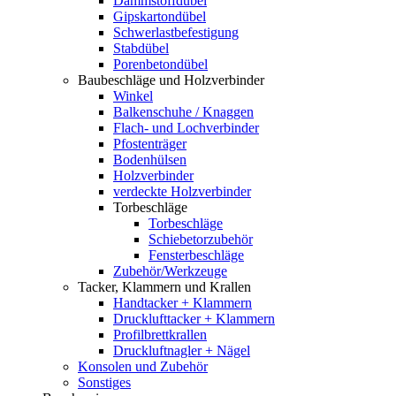
Dämmstoffdübel
Gipskartondübel
Schwerlastbefestigung
Stabdübel
Porenbetondübel
Baubeschläge und Holzverbinder
Winkel
Balkenschuhe / Knaggen
Flach- und Lochverbinder
Pfostenträger
Bodenhülsen
Holzverbinder
verdeckte Holzverbinder
Torbeschläge
Torbeschläge
Schiebetorzubehör
Fensterbeschläge
Zubehör/Werkzeuge
Tacker, Klammern und Krallen
Handtacker + Klammern
Drucklufttacker + Klammern
Profilbrettkrallen
Druckluftnagler + Nägel
Konsolen und Zubehör
Sonstiges