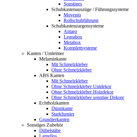
Sonstiges
Schubkastenauszüge / Führungssysteme
Movento
Rollschubführung
Schubkastenzargensysteme
Antaro
Legrabox
Metabox
Komplettsysteme
Kanten / Umleimer
Melaminkante
Mit Schmelzkleber
Ohne Schmelzkleber
ABS Kanten
Mit Schmelzkleber
Ohne Schmelzkleber Unidekor
Ohne Schmelzkleber Holzdekor
Ohne Schmelzkleber sonstige Dekore
Echtholzkanten
Dünnkante
Starkfurnier
Grundierkanten
Sonstiges Zubehör
Dübelstäbe
Lamellos