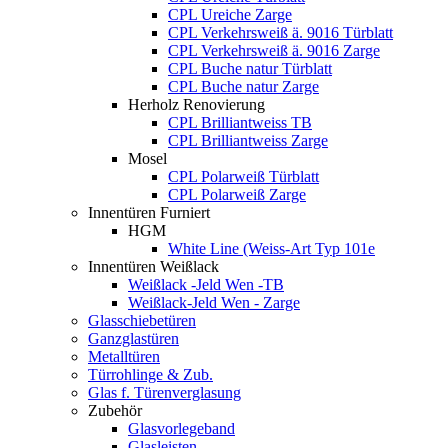
CPL Ureiche Zarge
CPL Verkehrsweiß ä. 9016 Türblatt
CPL Verkehrsweiß ä. 9016 Zarge
CPL Buche natur Türblatt
CPL Buche natur Zarge
Herholz Renovierung
CPL Brilliantweiss TB
CPL Brilliantweiss Zarge
Mosel
CPL Polarweiß Türblatt
CPL Polarweiß Zarge
Innentüren Furniert
HGM
White Line (Weiss-Art Typ 101e
Innentüren Weißlack
Weißlack -Jeld Wen -TB
Weißlack-Jeld Wen - Zarge
Glasschiebetüren
Ganzglastüren
Metalltüren
Türrohlinge & Zub.
Glas f. Türenverglasung
Zubehör
Glasvorlegeband
Glasleisten