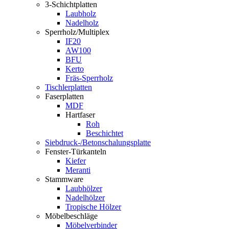
3-Schichtplatten
Laubholz
Nadelholz
Sperrholz/Multiplex
IF20
AW100
BFU
Kerto
Fräs-Sperrholz
Tischlerplatten
Faserplatten
MDF
Hartfaser
Roh
Beschichtet
Siebdruck-/Betonschalungsplatte
Fenster-Türkanteln
Kiefer
Meranti
Stammware
Laubhölzer
Nadelhölzer
Tropische Hölzer
Möbelbeschläge
Möbelverbinder