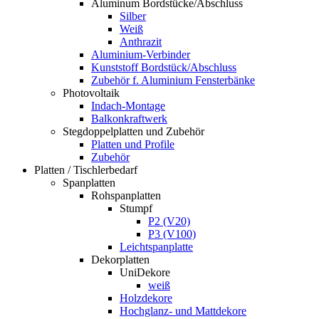
Aluminum Bordstücke/Abschluss
Silber
Weiß
Anthrazit
Aluminium-Verbinder
Kunststoff Bordstück/Abschluss
Zubehör f. Aluminium Fensterbänke
Photovoltaik
Indach-Montage
Balkonkraftwerk
Stegdoppelplatten und Zubehör
Platten und Profile
Zubehör
Platten / Tischlerbedarf
Spanplatten
Rohspanplatten
Stumpf
P2 (V20)
P3 (V100)
Leichtspanplatte
Dekorplatten
UniDekore
weiß
Holzdekore
Hochglanz- und Mattdekore