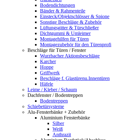
Bodendichtungen
Bänder & Rahmenteile
Einsteck/Objektschlösser & Spione
Sonstige Beschläge & Zubehör
Lüftungsgitter & Türschließer
Dichtgummi & Umleimer
Montagehilfen für Türen
Montagezubehör für den Türenprofi
Beschläge für Türen / Fenster
Wurzbacher Aktionsbeschläge
Karcher
Hoppe
Griffwerk
Beschläge f. Glastürenu.Innentüren
Häfele
Leime / Kleber / Schaum
Dachfenster / Bodentreppen
Bodentreppen
Schiebetürsysteme
Alu-Fensterbänke + Zubehör
Aluminium Fensterbänke
Silber
Weiß
Anthrazit