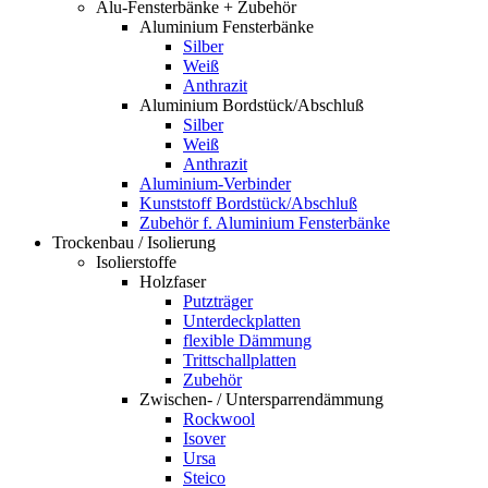
Alu-Fensterbänke + Zubehör
Aluminium Fensterbänke
Silber
Weiß
Anthrazit
Aluminium Bordstück/Abschluß
Silber
Weiß
Anthrazit
Aluminium-Verbinder
Kunststoff Bordstück/Abschluß
Zubehör f. Aluminium Fensterbänke
Trockenbau / Isolierung
Isolierstoffe
Holzfaser
Putzträger
Unterdeckplatten
flexible Dämmung
Trittschallplatten
Zubehör
Zwischen- / Untersparrendämmung
Rockwool
Isover
Ursa
Steico