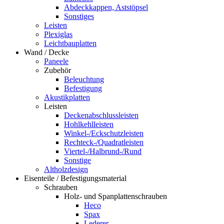
Abdeckkappen, Aststöpsel
Sonstiges
Leisten
Plexiglas
Leichtbauplatten
Wand / Decke
Paneele
Zubehör
Beleuchtung
Befestigung
Akustikplatten
Leisten
Deckenabschlussleisten
Hohlkehlleisten
Winkel-/Eckschutzleisten
Rechteck-/Quadratleisten
Viertel-/Halbrund-/Rund
Sonstige
Altholzdesign
Eisenteile / Befestigungsmaterial
Schrauben
Holz- und Spanplattenschrauben
Heco
Spax
Lederer