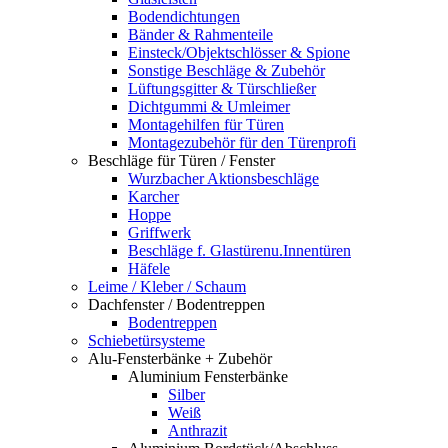
Bodendichtungen
Bänder & Rahmenteile
Einsteck/Objektschlösser & Spione
Sonstige Beschläge & Zubehör
Lüftungsgitter & Türschließer
Dichtgummi & Umleimer
Montagehilfen für Türen
Montagezubehör für den Türenprofi
Beschläge für Türen / Fenster
Wurzbacher Aktionsbeschläge
Karcher
Hoppe
Griffwerk
Beschläge f. Glastürenu.Innentüren
Häfele
Leime / Kleber / Schaum
Dachfenster / Bodentreppen
Bodentreppen
Schiebetürsysteme
Alu-Fensterbänke + Zubehör
Aluminium Fensterbänke
Silber
Weiß
Anthrazit