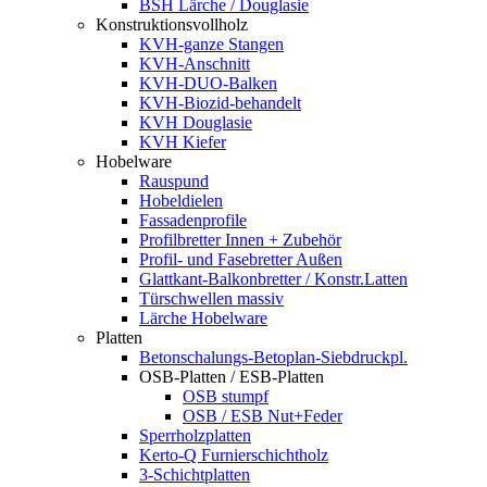
BSH Lärche / Douglasie
Konstruktionsvollholz
KVH-ganze Stangen
KVH-Anschnitt
KVH-DUO-Balken
KVH-Biozid-behandelt
KVH Douglasie
KVH Kiefer
Hobelware
Rauspund
Hobeldielen
Fassadenprofile
Profilbretter Innen + Zubehör
Profil- und Fasebretter Außen
Glattkant-Balkonbretter / Konstr.Latten
Türschwellen massiv
Lärche Hobelware
Platten
Betonschalungs-Betoplan-Siebdruckpl.
OSB-Platten / ESB-Platten
OSB stumpf
OSB / ESB Nut+Feder
Sperrholzplatten
Kerto-Q Furnierschichtholz
3-Schichtplatten