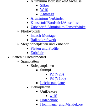
Aluminum Bordstücke/Abschluss
Silber
Weiß
Anthrazit
Aluminium-Verbinder
Kunststoff Bordstück/Abschluss
Zubehör f. Aluminium Fensterbänke
Photovoltaik
Indach-Montage
Balkonkraftwerk
Stegdoppelplatten und Zubehör
Platten und Profile
Zubehör
Platten / Tischlerbedarf
Spanplatten
Rohspanplatten
Stumpf
P2 (V20)
P3 (V100)
Leichtspanplatte
Dekorplatten
UniDekore
weiß
Holzdekore
Hochglanz- und Mattdekore