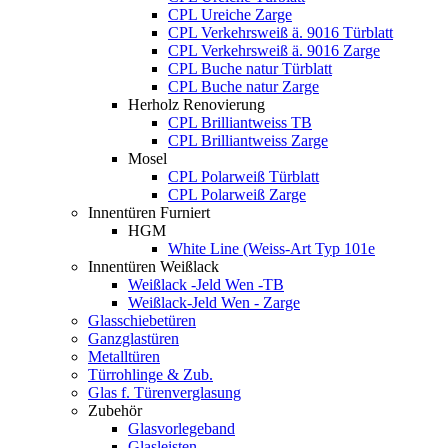
CPL Ureiche Zarge
CPL Verkehrsweiß ä. 9016 Türblatt
CPL Verkehrsweiß ä. 9016 Zarge
CPL Buche natur Türblatt
CPL Buche natur Zarge
Herholz Renovierung
CPL Brilliantweiss TB
CPL Brilliantweiss Zarge
Mosel
CPL Polarweiß Türblatt
CPL Polarweiß Zarge
Innentüren Furniert
HGM
White Line (Weiss-Art Typ 101e
Innentüren Weißlack
Weißlack -Jeld Wen -TB
Weißlack-Jeld Wen - Zarge
Glasschiebetüren
Ganzglastüren
Metalltüren
Türrohlinge & Zub.
Glas f. Türenverglasung
Zubehör
Glasvorlegeband
Glasleisten