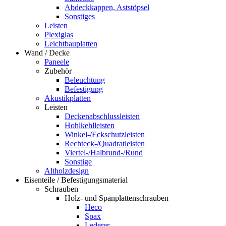
Abdeckkappen, Aststöpsel
Sonstiges
Leisten
Plexiglas
Leichtbauplatten
Wand / Decke
Paneele
Zubehör
Beleuchtung
Befestigung
Akustikplatten
Leisten
Deckenabschlussleisten
Hohlkehlleisten
Winkel-/Eckschutzleisten
Rechteck-/Quadratleisten
Viertel-/Halbrund-/Rund
Sonstige
Altholzdesign
Eisenteile / Befestigungsmaterial
Schrauben
Holz- und Spanplattenschrauben
Heco
Spax
Lederer