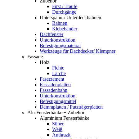
Zubehör
First / Traufe
Durchgänge
Unterspann-/ Unterdeckbahnen
Bahnen
Klebebänder
Dachfenster
Unterkonstruktion
Befestigungsmaterial
Werkzeuge für Dachdecker/ Klempner
Fassade
Holz
Fichte
Lärche
Faserzement
Fassadenplatten
Fassadenbahn
Unterkonstruktion
Befestigungsmittel
Dämmplatten / Putzträgerplatten
Alu-Fensterbänke + Zubehör
Aluminium Fensterbänke
Silber
Weiß
Anthrazit