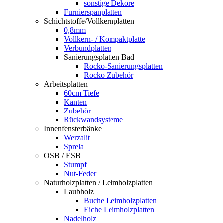
sonstige Dekore
Furnierspanplatten
Schichtstoffe/Vollkernplatten
0,8mm
Vollkern- / Kompaktplatte
Verbundplatten
Sanierungsplatten Bad
Rocko-Sanierungsplatten
Rocko Zubehör
Arbeitsplatten
60cm Tiefe
Kanten
Zubehör
Rückwandsysteme
Innenfensterbänke
Werzalit
Sprela
OSB / ESB
Stumpf
Nut-Feder
Naturholzplatten / Leimholzplatten
Laubholz
Buche Leimholzplatten
Eiche Leimholzplatten
Nadelholz