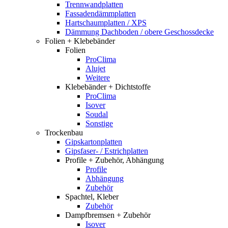
Trennwandplatten
Fassadendämmplatten
Hartschaumplatten / XPS
Dämmung Dachboden / obere Geschossdecke
Folien + Klebebänder
Folien
ProClima
Alujet
Weitere
Klebebänder + Dichtstoffe
ProClima
Isover
Soudal
Sonstige
Trockenbau
Gipskartonplatten
Gipsfaser- / Estrichplatten
Profile + Zubehör, Abhängung
Profile
Abhängung
Zubehör
Spachtel, Kleber
Zubehör
Dampfbremsen + Zubehör
Isover