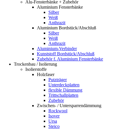
Alu-Fensterbänke + Zubehör
Aluminium Fensterbänke
Silber
Weiß
Anthrazit
Aluminium Bordstück/Abschluß
Silber
Weiß
Anthrazit
Aluminium-Verbinder
Kunststoff Bordstück/Abschluß
Zubehör f. Aluminium Fensterbänke
Trockenbau / Isolierung
Isolierstoffe
Holzfaser
Putzträger
Unterdeckplatten
flexible Dämmung
Trittschallplatten
Zubehör
Zwischen- / Untersparrendämmung
Rockwool
Isover
Ursa
Steico