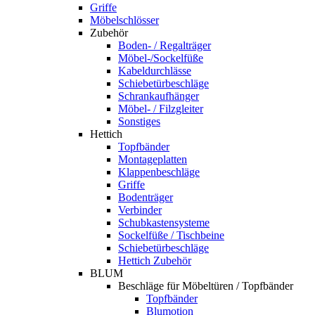
Griffe
Möbelschlösser
Zubehör
Boden- / Regalträger
Möbel-/Sockelfüße
Kabeldurchlässe
Schiebetürbeschläge
Schrankaufhänger
Möbel- / Filzgleiter
Sonstiges
Hettich
Topfbänder
Montageplatten
Klappenbeschläge
Griffe
Bodenträger
Verbinder
Schubkastensysteme
Sockelfüße / Tischbeine
Schiebetürbeschläge
Hettich Zubehör
BLUM
Beschläge für Möbeltüren / Topfbänder
Topfbänder
Blumotion