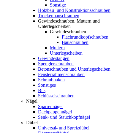
Sonstige
Holzbau- und Konstruktionsschrauben
Trockenbauschrauben
Gewindeschrauben, Muttern und
Unterlegscheiben
Gewindeschrauben
Flachrundkopfschrauben
Bauschrauben
Muttern
Unterlegscheiben
Gewindestangen
Spenglerschrauben
Betonschrauben und Unterlegscheiben
Fensterrahmenschrauben
Schraubhaken
Sonstiges
Bits
Schlüsselschrauben
Nägel
Sparrennägel
Dachpappennägel
Senk- und Stauchkopfnägel
Dübel
Universal- und Spreizdübel