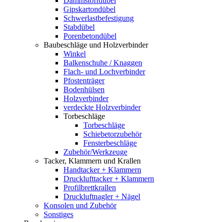
Dämmstoffdübel
Gipskartondübel
Schwerlastbefestigung
Stabdübel
Porenbetondübel
Baubeschläge und Holzverbinder
Winkel
Balkenschuhe / Knaggen
Flach- und Lochverbinder
Pfostenträger
Bodenhülsen
Holzverbinder
verdeckte Holzverbinder
Torbeschläge
Torbeschläge
Schiebetorzubehör
Fensterbeschläge
Zubehör/Werkzeuge
Tacker, Klammern und Krallen
Handtacker + Klammern
Drucklufttacker + Klammern
Profilbrettkrallen
Druckluftnagler + Nägel
Konsolen und Zubehör
Sonstiges