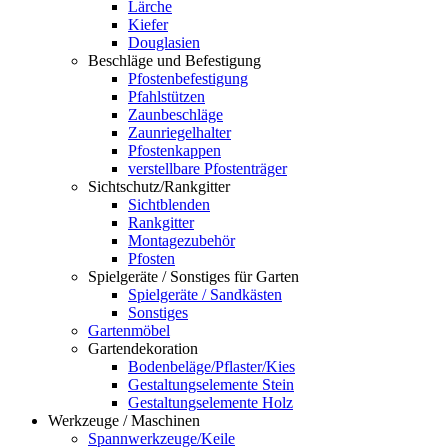
Lärche
Kiefer
Douglasien
Beschläge und Befestigung
Pfostenbefestigung
Pfahlstützen
Zaunbeschläge
Zaunriegelhalter
Pfostenkappen
verstellbare Pfostenträger
Sichtschutz/Rankgitter
Sichtblenden
Rankgitter
Montagezubehör
Pfosten
Spielgeräte / Sonstiges für Garten
Spielgeräte / Sandkästen
Sonstiges
Gartenmöbel
Gartendekoration
Bodenbeläge/Pflaster/Kies
Gestaltungselemente Stein
Gestaltungselemente Holz
Werkzeuge / Maschinen
Spannwerkzeuge/Keile