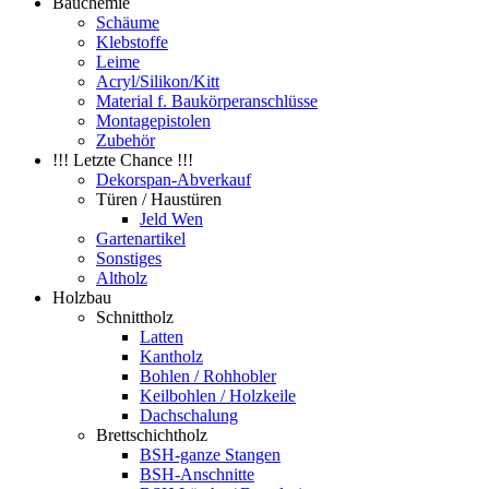
Bauchemie
Schäume
Klebstoffe
Leime
Acryl/Silikon/Kitt
Material f. Baukörperanschlüsse
Montagepistolen
Zubehör
!!! Letzte Chance !!!
Dekorspan-Abverkauf
Türen / Haustüren
Jeld Wen
Gartenartikel
Sonstiges
Altholz
Holzbau
Schnittholz
Latten
Kantholz
Bohlen / Rohhobler
Keilbohlen / Holzkeile
Dachschalung
Brettschichtholz
BSH-ganze Stangen
BSH-Anschnitte