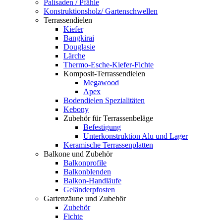
Palisaden / Pfähle
Konstruktionsholz/ Gartenschwellen
Terrassendielen
Kiefer
Bangkirai
Douglasie
Lärche
Thermo-Esche-Kiefer-Fichte
Komposit-Terrassendielen
Megawood
Apex
Bodendielen Spezialitäten
Kebony
Zubehör für Terrassenbeläge
Befestigung
Unterkonstruktion Alu und Lager
Keramische Terrassenplatten
Balkone und Zubehör
Balkonprofile
Balkonblenden
Balkon-Handläufe
Geländerpfosten
Gartenzäune und Zubehör
Zubehör
Fichte