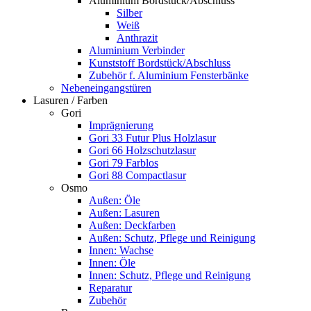
Aluminium Bordstück/Abschluss
Silber
Weiß
Anthrazit
Aluminium Verbinder
Kunststoff Bordstück/Abschluss
Zubehör f. Aluminium Fensterbänke
Nebeneingangstüren
Lasuren / Farben
Gori
Imprägnierung
Gori 33 Futur Plus Holzlasur
Gori 66 Holzschutzlasur
Gori 79 Farblos
Gori 88 Compactlasur
Osmo
Außen: Öle
Außen: Lasuren
Außen: Deckfarben
Außen: Schutz, Pflege und Reinigung
Innen: Wachse
Innen: Öle
Innen: Schutz, Pflege und Reinigung
Reparatur
Zubehör