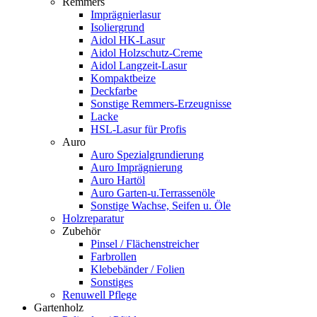
Remmers
Imprägnierlasur
Isoliergrund
Aidol HK-Lasur
Aidol Holzschutz-Creme
Aidol Langzeit-Lasur
Kompaktbeize
Deckfarbe
Sonstige Remmers-Erzeugnisse
Lacke
HSL-Lasur für Profis
Auro
Auro Spezialgrundierung
Auro Imprägnierung
Auro Hartöl
Auro Garten-u.Terrassenöle
Sonstige Wachse, Seifen u. Öle
Holzreparatur
Zubehör
Pinsel / Flächenstreicher
Farbrollen
Klebebänder / Folien
Sonstiges
Renuwell Pflege
Gartenholz