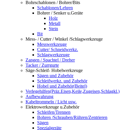
Bohrschablonen / Bohrer/Bits
Schablonen/Lehren
Bohrer / Senker u.Geräte
Holz
Metall
Stein
Bit
Mess- / Cutter / Winkel /Schlagwerkzeuge
Messwerkzeuge
Cutter/ Schneidwerkz.
Schlagwerkzeuge
Zangen / Spachtel / Dreher
Tacker / Zurrgurte
Säge-Schleif- Hobelwerkzeuge
Sägen und Zubehör
Schleifwerkz. und Zubehör
Hobel und Zubehör(Beitel)
Verlegehilfen(Präz.Eisen,Keile,Zugeisen,Schlagkl.)
Aufbewahrung
Kabeltrommeln / Licht usw.
Elektrowerkzeuge u.Zubehör
Schleifen/Trennen
Bohren /Schrauben/Rühren/Zentrieren
Sägen
Spezialgeräte