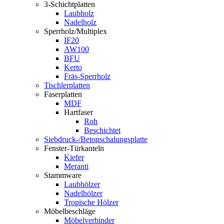
3-Schichtplatten
Laubholz
Nadelholz
Sperrholz/Multiplex
IF20
AW100
BFU
Kerto
Fräs-Sperrholz
Tischlerplatten
Faserplatten
MDF
Hartfaser
Roh
Beschichtet
Siebdruck-/Betonschalungsplatte
Fenster-Türkanteln
Kiefer
Meranti
Stammware
Laubhölzer
Nadelhölzer
Tropische Hölzer
Möbelbeschläge
Möbelverbinder