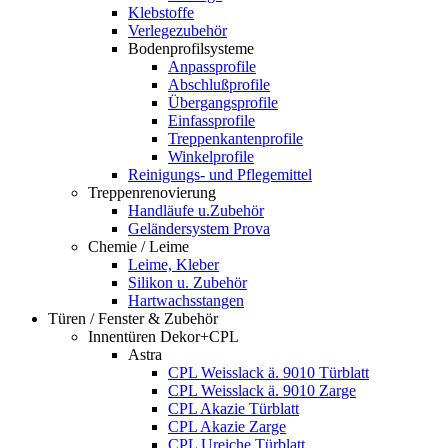
Klebstoffe
Verlegezubehör
Bodenprofilsysteme
Anpassprofile
Abschlußprofile
Übergangsprofile
Einfassprofile
Treppenkantenprofile
Winkelprofile
Reinigungs- und Pflegemittel
Treppenrenovierung
Handläufe u.Zubehör
Geländersystem Prova
Chemie / Leime
Leime, Kleber
Silikon u. Zubehör
Hartwachsstangen
Türen / Fenster & Zubehör
Innentüren Dekor+CPL
Astra
CPL Weisslack ä. 9010 Türblatt
CPL Weisslack ä. 9010 Zarge
CPL Akazie Türblatt
CPL Akazie Zarge
CPL Ureiche Türblatt