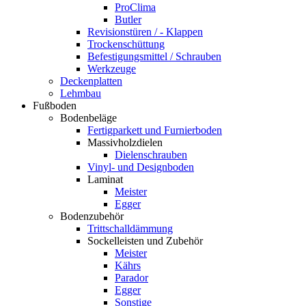
ProClima
Butler
Revisionstüren / - Klappen
Trockenschüttung
Befestigungsmittel / Schrauben
Werkzeuge
Deckenplatten
Lehmbau
Fußboden
Bodenbeläge
Fertigparkett und Furnierboden
Massivholzdielen
Dielenschrauben
Vinyl- und Designboden
Laminat
Meister
Egger
Bodenzubehör
Trittschalldämmung
Sockelleisten und Zubehör
Meister
Kährs
Parador
Egger
Sonstige