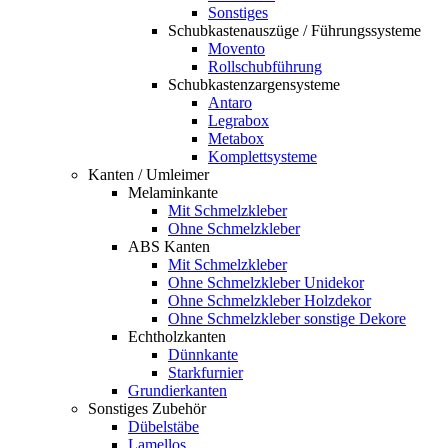
Sonstiges
Schubkastenauszüge / Führungssysteme
Movento
Rollschubführung
Schubkastenzargensysteme
Antaro
Legrabox
Metabox
Komplettsysteme
Kanten / Umleimer
Melaminkante
Mit Schmelzkleber
Ohne Schmelzkleber
ABS Kanten
Mit Schmelzkleber
Ohne Schmelzkleber Unidekor
Ohne Schmelzkleber Holzdekor
Ohne Schmelzkleber sonstige Dekore
Echtholzkanten
Dünnkante
Starkfurnier
Grundierkanten
Sonstiges Zubehör
Dübelstäbe
Lamellos