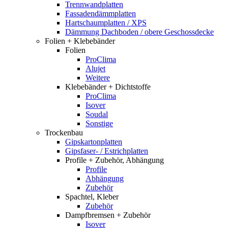
Trennwandplatten
Fassadendämmplatten
Hartschaumplatten / XPS
Dämmung Dachboden / obere Geschossdecke
Folien + Klebebänder
Folien
ProClima
Alujet
Weitere
Klebebänder + Dichtstoffe
ProClima
Isover
Soudal
Sonstige
Trockenbau
Gipskartonplatten
Gipsfaser- / Estrichplatten
Profile + Zubehör, Abhängung
Profile
Abhängung
Zubehör
Spachtel, Kleber
Zubehör
Dampfbremsen + Zubehör
Isover