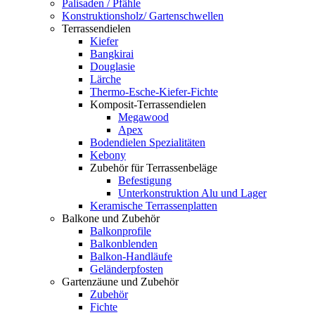
Palisaden / Pfähle
Konstruktionsholz/ Gartenschwellen
Terrassendielen
Kiefer
Bangkirai
Douglasie
Lärche
Thermo-Esche-Kiefer-Fichte
Komposit-Terrassendielen
Megawood
Apex
Bodendielen Spezialitäten
Kebony
Zubehör für Terrassenbeläge
Befestigung
Unterkonstruktion Alu und Lager
Keramische Terrassenplatten
Balkone und Zubehör
Balkonprofile
Balkonblenden
Balkon-Handläufe
Geländerpfosten
Gartenzäune und Zubehör
Zubehör
Fichte