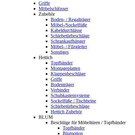
Griffe
Möbelschlösser
Zubehör
Boden- / Regalträger
Möbel-/Sockelfüße
Kabeldurchlässe
Schiebetürbeschläge
Schrankaufhänger
Möbel- / Filzgleiter
Sonstiges
Hettich
Topfbänder
Montageplatten
Klappenbeschläge
Griffe
Bodenträger
Verbinder
Schubkastensysteme
Sockelfüße / Tischbeine
Schiebetürbeschläge
Hettich Zubehör
BLUM
Beschläge für Möbeltüren / Topfbänder
Topfbänder
Blumotion