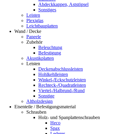
Abdeckkappen, Aststöpsel
Sonstiges
Leisten
Plexiglas
Leichtbauplatten
Wand / Decke
Paneele
Zubehör
Beleuchtung
Befestigung
Akustikplatten
Leisten
Deckenabschlussleisten
Hohlkehlleisten
Winkel-/Eckschutzleisten
Rechteck-/Quadratleisten
Viertel-/Halbrund-/Rund
Sonstige
Altholzdesign
Eisenteile / Befestigungsmaterial
Schrauben
Holz- und Spanplattenschrauben
Heco
Spax
Lederer