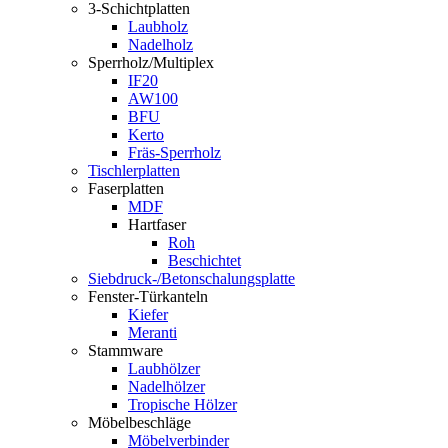
3-Schichtplatten
Laubholz
Nadelholz
Sperrholz/Multiplex
IF20
AW100
BFU
Kerto
Fräs-Sperrholz
Tischlerplatten
Faserplatten
MDF
Hartfaser
Roh
Beschichtet
Siebdruck-/Betonschalungsplatte
Fenster-Türkanteln
Kiefer
Meranti
Stammware
Laubhölzer
Nadelhölzer
Tropische Hölzer
Möbelbeschläge
Möbelverbinder