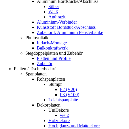
Aluminum Bordstücke/Abschluss
Silber
Weiß
Anthrazit
Aluminium-Verbinder
Kunststoff Bordstück/Abschluss
Zubehör f. Aluminium Fensterbänke
Photovoltaik
Indach-Montage
Balkonkraftwerk
Stegdoppelplatten und Zubehör
Platten und Profile
Zubehör
Platten / Tischlerbedarf
Spanplatten
Rohspanplatten
Stumpf
P2 (V20)
P3 (V100)
Leichtspanplatte
Dekorplatten
UniDekore
weiß
Holzdekore
Hochglanz- und Mattdekore