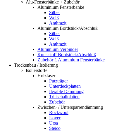
Alu-Fensterbänke + Zubehör
Aluminium Fensterbänke
Silber
Weiß
Anthrazit
Aluminium Bordstück/Abschluß
Silber
Weiß
Anthrazit
Aluminium-Verbinder
Kunststoff Bordstück/Abschluß
Zubehör f. Aluminium Fensterbänke
Trockenbau / Isolierung
Isolierstoffe
Holzfaser
Putzträger
Unterdeckplatten
flexible Dämmung
Trittschallplatten
Zubehör
Zwischen- / Untersparrendämmung
Rockwool
Isover
Ursa
Steico