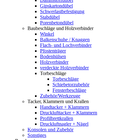
Dämmstoffdübel
Gipskartondübel
Schwerlastbefestigung
Stabdübel
Porenbetondübel
Baubeschläge und Holzverbinder
Winkel
Balkenschuhe / Knaggen
Flach- und Lochverbinder
Pfostenträger
Bodenhülsen
Holzverbinder
verdeckte Holzverbinder
Torbeschläge
Torbeschläge
Schiebetorzubehör
Fensterbeschläge
Zubehör/Werkzeuge
Tacker, Klammern und Krallen
Handtacker + Klammern
Drucklufttacker + Klammern
Profilbrettkrallen
Druckluftnagler + Nägel
Konsolen und Zubehör
Sonstiges