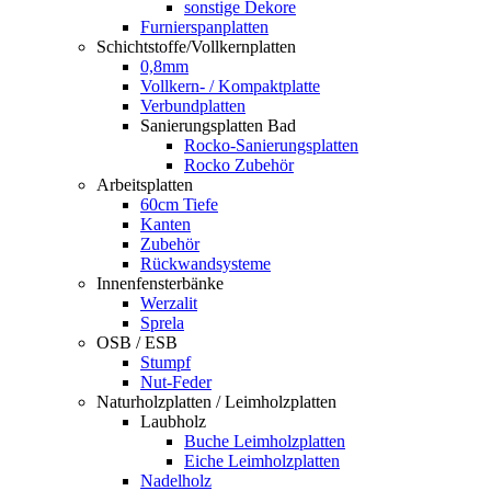
sonstige Dekore
Furnierspanplatten
Schichtstoffe/Vollkernplatten
0,8mm
Vollkern- / Kompaktplatte
Verbundplatten
Sanierungsplatten Bad
Rocko-Sanierungsplatten
Rocko Zubehör
Arbeitsplatten
60cm Tiefe
Kanten
Zubehör
Rückwandsysteme
Innenfensterbänke
Werzalit
Sprela
OSB / ESB
Stumpf
Nut-Feder
Naturholzplatten / Leimholzplatten
Laubholz
Buche Leimholzplatten
Eiche Leimholzplatten
Nadelholz