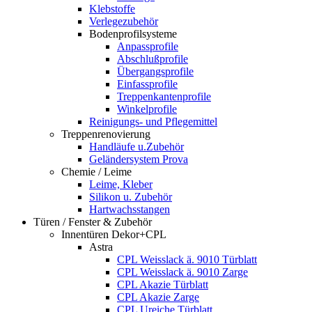
Klebstoffe
Verlegezubehör
Bodenprofilsysteme
Anpassprofile
Abschlußprofile
Übergangsprofile
Einfassprofile
Treppenkantenprofile
Winkelprofile
Reinigungs- und Pflegemittel
Treppenrenovierung
Handläufe u.Zubehör
Geländersystem Prova
Chemie / Leime
Leime, Kleber
Silikon u. Zubehör
Hartwachsstangen
Türen / Fenster & Zubehör
Innentüren Dekor+CPL
Astra
CPL Weisslack ä. 9010 Türblatt
CPL Weisslack ä. 9010 Zarge
CPL Akazie Türblatt
CPL Akazie Zarge
CPL Ureiche Türblatt