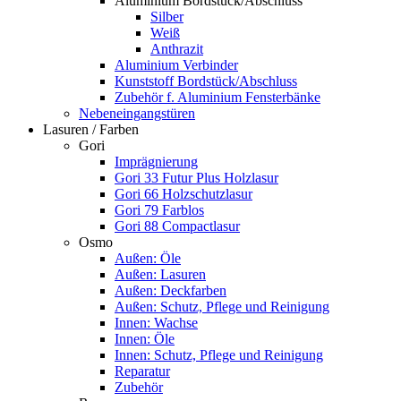
Aluminium Bordstück/Abschluss
Silber
Weiß
Anthrazit
Aluminium Verbinder
Kunststoff Bordstück/Abschluss
Zubehör f. Aluminium Fensterbänke
Nebeneingangstüren
Lasuren / Farben
Gori
Imprägnierung
Gori 33 Futur Plus Holzlasur
Gori 66 Holzschutzlasur
Gori 79 Farblos
Gori 88 Compactlasur
Osmo
Außen: Öle
Außen: Lasuren
Außen: Deckfarben
Außen: Schutz, Pflege und Reinigung
Innen: Wachse
Innen: Öle
Innen: Schutz, Pflege und Reinigung
Reparatur
Zubehör