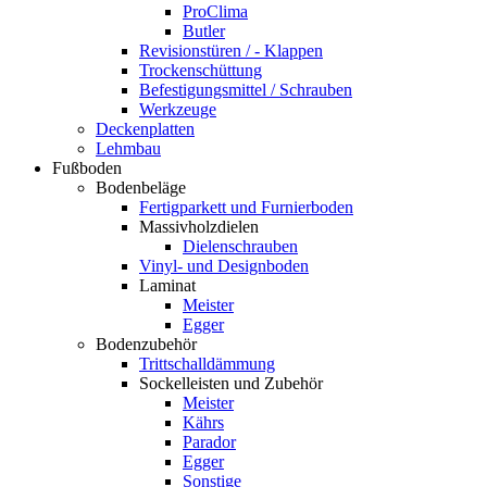
ProClima
Butler
Revisionstüren / - Klappen
Trockenschüttung
Befestigungsmittel / Schrauben
Werkzeuge
Deckenplatten
Lehmbau
Fußboden
Bodenbeläge
Fertigparkett und Furnierboden
Massivholzdielen
Dielenschrauben
Vinyl- und Designboden
Laminat
Meister
Egger
Bodenzubehör
Trittschalldämmung
Sockelleisten und Zubehör
Meister
Kährs
Parador
Egger
Sonstige