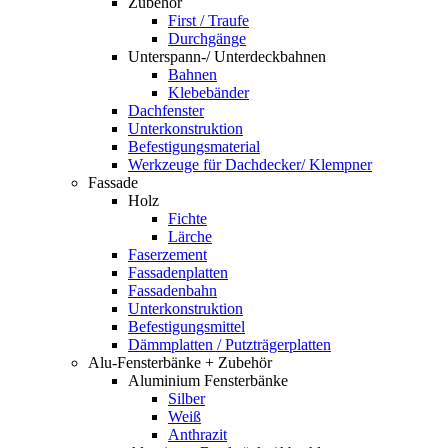
Zubehör
First / Traufe
Durchgänge
Unterspann-/ Unterdeckbahnen
Bahnen
Klebebänder
Dachfenster
Unterkonstruktion
Befestigungsmaterial
Werkzeuge für Dachdecker/ Klempner
Fassade
Holz
Fichte
Lärche
Faserzement
Fassadenplatten
Fassadenbahn
Unterkonstruktion
Befestigungsmittel
Dämmplatten / Putzträgerplatten
Alu-Fensterbänke + Zubehör
Aluminium Fensterbänke
Silber
Weiß
Anthrazit