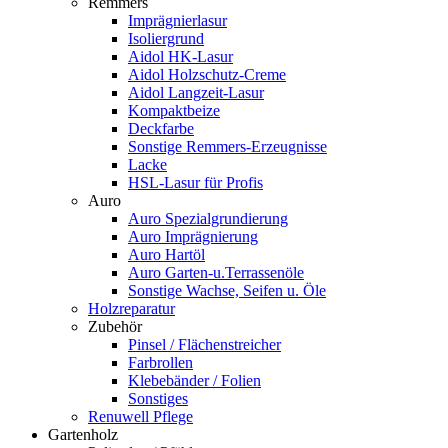
Remmers
Imprägnierlasur
Isoliergrund
Aidol HK-Lasur
Aidol Holzschutz-Creme
Aidol Langzeit-Lasur
Kompaktbeize
Deckfarbe
Sonstige Remmers-Erzeugnisse
Lacke
HSL-Lasur für Profis
Auro
Auro Spezialgrundierung
Auro Imprägnierung
Auro Hartöl
Auro Garten-u.Terrassenöle
Sonstige Wachse, Seifen u. Öle
Holzreparatur
Zubehör
Pinsel / Flächenstreicher
Farbrollen
Klebebänder / Folien
Sonstiges
Renuwell Pflege
Gartenholz