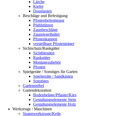
Lärche
Kiefer
Douglasien
Beschläge und Befestigung
Pfostenbefestigung
Pfahlstützen
Zaunbeschläge
Zaunriegelhalter
Pfostenkappen
verstellbare Pfostenträger
Sichtschutz/Rankgitter
Sichtblenden
Rankgitter
Montagezubehör
Pfosten
Spielgeräte / Sonstiges für Garten
Spielgeräte / Sandkästen
Sonstiges
Gartenmöbel
Gartendekoration
Bodenbeläge/Pflaster/Kies
Gestaltungselemente Stein
Gestaltungselemente Holz
Werkzeuge / Maschinen
Spannwerkzeuge/Keile