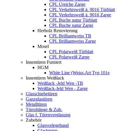
CPL Ureiche Zarge
CPL Verkehrsweiß ä. 9016 Türblatt
CPL Verkehrsweiß ä. 9016 Zarge
CPL Buche natur Türblatt
CPL Buche natur Zarge
Herholz Renovierung
CPL Brilliantweiss TB
CPL Brilliantweiss Zarge
Mosel
CPL Polarweiß Türblatt
CPL Polarweiß Zarge
Innentüren Furniert
HGM
White Line (Weiss-Art Typ 101e
Innentüren Weißlack
Weißlack -Jeld Wen -TB
Weißlack-Jeld Wen - Zarge
Glasschiebetüren
Ganzglastüren
Metalltüren
Türrohlinge & Zub.
Glas f. Türenverglasung
Zubehör
Glasvorlegeband
Glasleisten