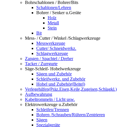
Bohrschablonen / Bohrer/Bits
Schablonen/Lehren
Bohrer / Senker u.Geräte
Holz
Metall
Stein
Bit
Mess- / Cutter / Winkel /Schlagwerkzeuge
Messwerkzeuge
Cutter/ Schneidwerkz.
Schlagwerkzeuge
Zangen / Spachtel / Dreher
Tacker / Zurrgurte
Säge-Schleif- Hobelwerkzeuge
Sägen und Zubehör
Schleifwerkz. und Zubehör
Hobel und Zubehör(Beitel)
Verlegehilfen(Präz.Eisen,Keile,Zugeisen,Schlagkl.)
Aufbewahrung
Kabeltrommeln / Licht usw.
Elektrowerkzeuge u.Zubehör
Schleifen/Trennen
Bohren /Schrauben/Rühren/Zentrieren
Sägen
Spezialgeräte