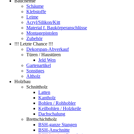
Bauchemie
Schäume
Klebstoffe
Leime
Acryl/Silikon/Kitt
Material f. Baukörperanschlüsse
Montagepistolen
Zubehör
!!! Letzte Chance !!!
Dekorspan-Abverkauf
Türen / Haustüren
Jeld Wen
Gartenartikel
Sonstiges
Altholz
Holzbau
Schnittholz
Latten
Kantholz
Bohlen / Rohhobler
Keilbohlen / Holzkeile
Dachschalung
Brettschichtholz
BSH-ganze Stangen
BSH-Anschnitte