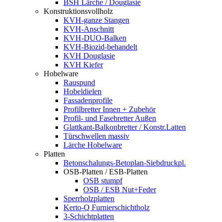
BSH Lärche / Douglasie
Konstruktionsvollholz
KVH-ganze Stangen
KVH-Anschnitt
KVH-DUO-Balken
KVH-Biozid-behandelt
KVH Douglasie
KVH Kiefer
Hobelware
Rauspund
Hobeldielen
Fassadenprofile
Profilbretter Innen + Zubehör
Profil- und Fasebretter Außen
Glattkant-Balkonbretter / Konstr.Latten
Türschwellen massiv
Lärche Hobelware
Platten
Betonschalungs-Betoplan-Siebdruckpl.
OSB-Platten / ESB-Platten
OSB stumpf
OSB / ESB Nut+Feder
Sperrholzplatten
Kerto-Q Furnierschichtholz
3-Schichtplatten