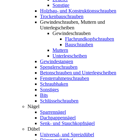
Sonstige
Holzbau- und Konstruktionsschrauben
Trockenbauschrauben
Gewindeschrauben, Muttern und
Unterlegscheiben
Gewindeschrauben
Flachrundkopfschrauben
Bauschrauben
Muttern
Unterlegscheiben
Gewindestangen
Spenglerschrauben
Betonschrauben und Unterlegscheiben
Fensterrahmenschrauben
Schraubhaken
Sonstiges
Bits
Schlüsselschrauben
Nägel
Sparrennägel
Dachpappennägel
Senk- und Stauchkopfnägel
Dübel
Universal- und Spreizdübel