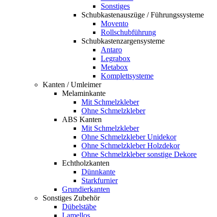
Sonstiges
Schubkastenauszüge / Führungssysteme
Movento
Rollschubführung
Schubkastenzargensysteme
Antaro
Legrabox
Metabox
Komplettsysteme
Kanten / Umleimer
Melaminkante
Mit Schmelzkleber
Ohne Schmelzkleber
ABS Kanten
Mit Schmelzkleber
Ohne Schmelzkleber Unidekor
Ohne Schmelzkleber Holzdekor
Ohne Schmelzkleber sonstige Dekore
Echtholzkanten
Dünnkante
Starkfurnier
Grundierkanten
Sonstiges Zubehör
Dübelstäbe
Lamellos