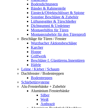
Bodendichtungen
Bänder & Rahmenteile
Einsteck/Objektschlösser & Spione
Sonstige Beschläge & Zubehör
Lüftungsgitter & Türschließer
Dichtgummi & Umleimer
Montagehilfen für Türen
Montagezubehör für den Türenprofi
Beschläge für Türen / Fenster
Wurzbacher Aktionsbeschläge
Karcher
Hoppe
Griffwerk
Beschläge f. Glastürenu.Innentüren
Häfele
Leime / Kleber / Schaum
Dachfenster / Bodentreppen
Bodentreppen
Schiebetürsysteme
Alu-Fensterbänke + Zubehör
Aluminium Fensterbänke
Silber
Weiß
Anthrazit