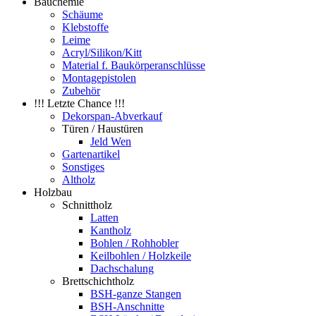
Bauchemie
Schäume
Klebstoffe
Leime
Acryl/Silikon/Kitt
Material f. Baukörperanschlüsse
Montagepistolen
Zubehör
!!! Letzte Chance !!!
Dekorspan-Abverkauf
Türen / Haustüren
Jeld Wen
Gartenartikel
Sonstiges
Altholz
Holzbau
Schnittholz
Latten
Kantholz
Bohlen / Rohhobler
Keilbohlen / Holzkeile
Dachschalung
Brettschichtholz
BSH-ganze Stangen
BSH-Anschnitte