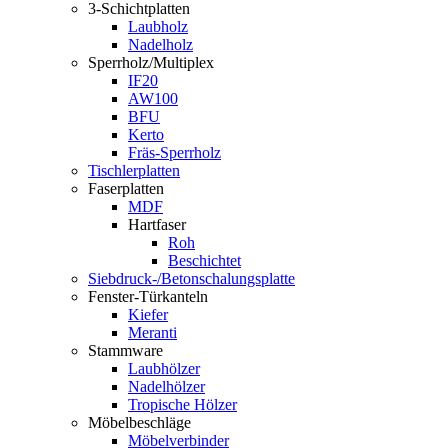
3-Schichtplatten
Laubholz
Nadelholz
Sperrholz/Multiplex
IF20
AW100
BFU
Kerto
Fräs-Sperrholz
Tischlerplatten
Faserplatten
MDF
Hartfaser
Roh
Beschichtet
Siebdruck-/Betonschalungsplatte
Fenster-Türkanteln
Kiefer
Meranti
Stammware
Laubhölzer
Nadelhölzer
Tropische Hölzer
Möbelbeschläge
Möbelverbinder