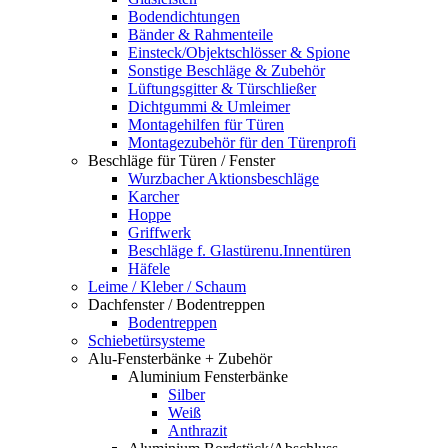
Bodendichtungen
Bänder & Rahmenteile
Einsteck/Objektschlösser & Spione
Sonstige Beschläge & Zubehör
Lüftungsgitter & Türschließer
Dichtgummi & Umleimer
Montagehilfen für Türen
Montagezubehör für den Türenprofi
Beschläge für Türen / Fenster
Wurzbacher Aktionsbeschläge
Karcher
Hoppe
Griffwerk
Beschläge f. Glastürenu.Innentüren
Häfele
Leime / Kleber / Schaum
Dachfenster / Bodentreppen
Bodentreppen
Schiebetürsysteme
Alu-Fensterbänke + Zubehör
Aluminium Fensterbänke
Silber
Weiß
Anthrazit