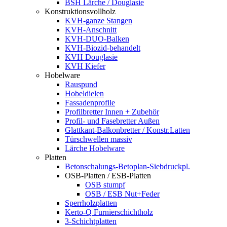
BSH Lärche / Douglasie
Konstruktionsvollholz
KVH-ganze Stangen
KVH-Anschnitt
KVH-DUO-Balken
KVH-Biozid-behandelt
KVH Douglasie
KVH Kiefer
Hobelware
Rauspund
Hobeldielen
Fassadenprofile
Profilbretter Innen + Zubehör
Profil- und Fasebretter Außen
Glattkant-Balkonbretter / Konstr.Latten
Türschwellen massiv
Lärche Hobelware
Platten
Betonschalungs-Betoplan-Siebdruckpl.
OSB-Platten / ESB-Platten
OSB stumpf
OSB / ESB Nut+Feder
Sperrholzplatten
Kerto-Q Furnierschichtholz
3-Schichtplatten