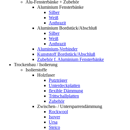
Alu-Fensterbänke + Zubehör
Aluminium Fensterbänke
Silber
Weiß
Anthrazit
Aluminium Bordstück/Abschluß
Silber
Weiß
Anthrazit
Aluminium-Verbinder
Kunststoff Bordstück/Abschluß
Zubehör f. Aluminium Fensterbänke
Trockenbau / Isolierung
Isolierstoffe
Holzfaser
Putzträger
Unterdeckplatten
flexible Dämmung
Trittschallplatten
Zubehör
Zwischen- / Untersparrendämmung
Rockwool
Isover
Ursa
Steico