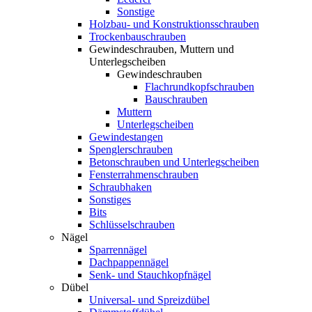
Sonstige
Holzbau- und Konstruktionsschrauben
Trockenbauschrauben
Gewindeschrauben, Muttern und
Unterlegscheiben
Gewindeschrauben
Flachrundkopfschrauben
Bauschrauben
Muttern
Unterlegscheiben
Gewindestangen
Spenglerschrauben
Betonschrauben und Unterlegscheiben
Fensterrahmenschrauben
Schraubhaken
Sonstiges
Bits
Schlüsselschrauben
Nägel
Sparrennägel
Dachpappennägel
Senk- und Stauchkopfnägel
Dübel
Universal- und Spreizdübel