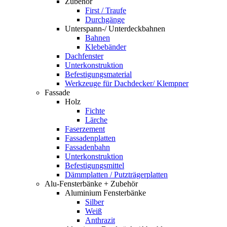
Zubehör
First / Traufe
Durchgänge
Unterspann-/ Unterdeckbahnen
Bahnen
Klebebänder
Dachfenster
Unterkonstruktion
Befestigungsmaterial
Werkzeuge für Dachdecker/ Klempner
Fassade
Holz
Fichte
Lärche
Faserzement
Fassadenplatten
Fassadenbahn
Unterkonstruktion
Befestigungsmittel
Dämmplatten / Putzträgerplatten
Alu-Fensterbänke + Zubehör
Aluminium Fensterbänke
Silber
Weiß
Anthrazit