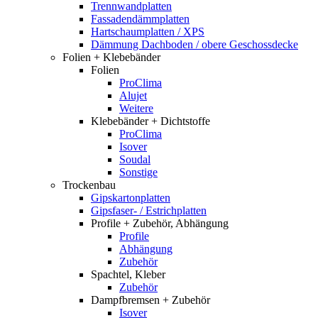
Trennwandplatten
Fassadendämmplatten
Hartschaumplatten / XPS
Dämmung Dachboden / obere Geschossdecke
Folien + Klebebänder
Folien
ProClima
Alujet
Weitere
Klebebänder + Dichtstoffe
ProClima
Isover
Soudal
Sonstige
Trockenbau
Gipskartonplatten
Gipsfaser- / Estrichplatten
Profile + Zubehör, Abhängung
Profile
Abhängung
Zubehör
Spachtel, Kleber
Zubehör
Dampfbremsen + Zubehör
Isover