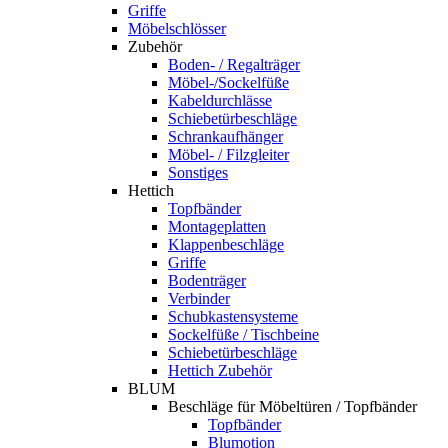
Griffe
Möbelschlösser
Zubehör
Boden- / Regalträger
Möbel-/Sockelfüße
Kabeldurchlässe
Schiebetürbeschläge
Schrankaufhänger
Möbel- / Filzgleiter
Sonstiges
Hettich
Topfbänder
Montageplatten
Klappenbeschläge
Griffe
Bodenträger
Verbinder
Schubkastensysteme
Sockelfüße / Tischbeine
Schiebetürbeschläge
Hettich Zubehör
BLUM
Beschläge für Möbeltüren / Topfbänder
Topfbänder
Blumotion