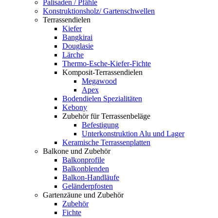
Palisaden / Pfähle
Konstruktionsholz/ Gartenschwellen
Terrassendielen
Kiefer
Bangkirai
Douglasie
Lärche
Thermo-Esche-Kiefer-Fichte
Komposit-Terrassendielen
Megawood
Apex
Bodendielen Spezialitäten
Kebony
Zubehör für Terrassenbeläge
Befestigung
Unterkonstruktion Alu und Lager
Keramische Terrassenplatten
Balkone und Zubehör
Balkonprofile
Balkonblenden
Balkon-Handläufe
Geländerpfosten
Gartenzäune und Zubehör
Zubehör
Fichte