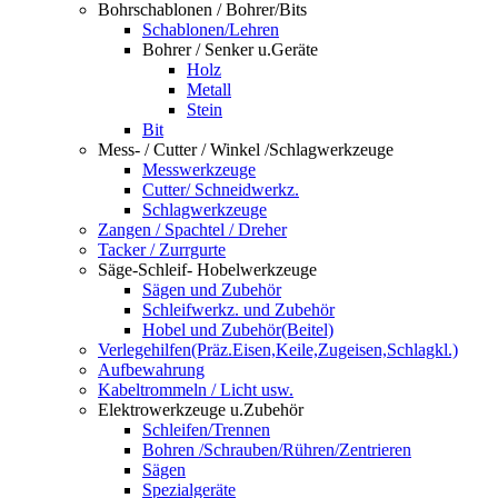
Bohrschablonen / Bohrer/Bits
Schablonen/Lehren
Bohrer / Senker u.Geräte
Holz
Metall
Stein
Bit
Mess- / Cutter / Winkel /Schlagwerkzeuge
Messwerkzeuge
Cutter/ Schneidwerkz.
Schlagwerkzeuge
Zangen / Spachtel / Dreher
Tacker / Zurrgurte
Säge-Schleif- Hobelwerkzeuge
Sägen und Zubehör
Schleifwerkz. und Zubehör
Hobel und Zubehör(Beitel)
Verlegehilfen(Präz.Eisen,Keile,Zugeisen,Schlagkl.)
Aufbewahrung
Kabeltrommeln / Licht usw.
Elektrowerkzeuge u.Zubehör
Schleifen/Trennen
Bohren /Schrauben/Rühren/Zentrieren
Sägen
Spezialgeräte