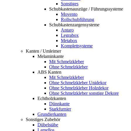
Sonstiges
Schubkastenauszüge / Führungssysteme
Movento
Rollschubführung
Schubkastenzargensysteme
Antaro
Legrabox
Metabox
Komplettsysteme
Kanten / Umleimer
Melaminkante
Mit Schmelzkleber
Ohne Schmelzkleber
ABS Kanten
Mit Schmelzkleber
Ohne Schmelzkleber Unidekor
Ohne Schmelzkleber Holzdekor
Ohne Schmelzkleber sonstige Dekore
Echtholzkanten
Dünnkante
Starkfurnier
Grundierkanten
Sonstiges Zubehör
Dübelstäbe
Lamellos