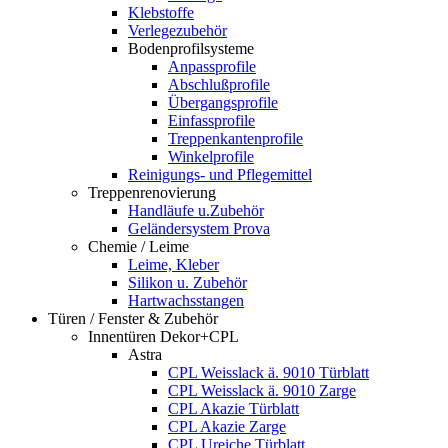
Klebstoffe
Verlegezubehör
Bodenprofilsysteme
Anpassprofile
Abschlußprofile
Übergangsprofile
Einfassprofile
Treppenkantenprofile
Winkelprofile
Reinigungs- und Pflegemittel
Treppenrenovierung
Handläufe u.Zubehör
Geländersystem Prova
Chemie / Leime
Leime, Kleber
Silikon u. Zubehör
Hartwachsstangen
Türen / Fenster & Zubehör
Innentüren Dekor+CPL
Astra
CPL Weisslack ä. 9010 Türblatt
CPL Weisslack ä. 9010 Zarge
CPL Akazie Türblatt
CPL Akazie Zarge
CPL Ureiche Türblatt