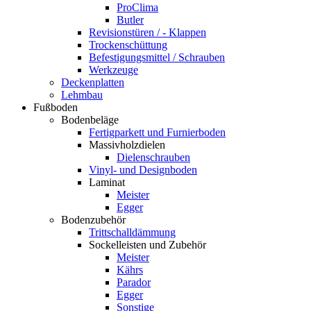
ProClima
Butler
Revisionstüren / - Klappen
Trockenschüttung
Befestigungsmittel / Schrauben
Werkzeuge
Deckenplatten
Lehmbau
Fußboden
Bodenbeläge
Fertigparkett und Furnierboden
Massivholzdielen
Dielenschrauben
Vinyl- und Designboden
Laminat
Meister
Egger
Bodenzubehör
Trittschalldämmung
Sockelleisten und Zubehör
Meister
Kährs
Parador
Egger
Sonstige