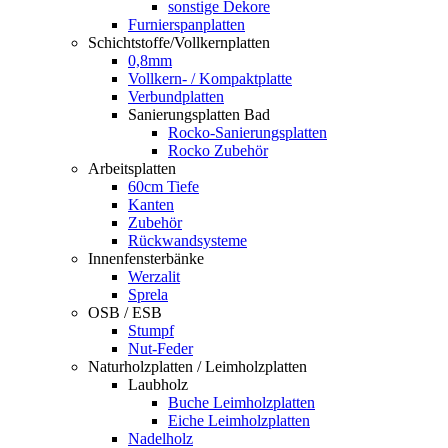
sonstige Dekore
Furnierspanplatten
Schichtstoffe/Vollkernplatten
0,8mm
Vollkern- / Kompaktplatte
Verbundplatten
Sanierungsplatten Bad
Rocko-Sanierungsplatten
Rocko Zubehör
Arbeitsplatten
60cm Tiefe
Kanten
Zubehör
Rückwandsysteme
Innenfensterbänke
Werzalit
Sprela
OSB / ESB
Stumpf
Nut-Feder
Naturholzplatten / Leimholzplatten
Laubholz
Buche Leimholzplatten
Eiche Leimholzplatten
Nadelholz