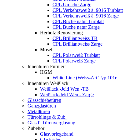
CPL Ureiche Zarge
CPL Verkehrsweiß ä. 9016 Türblatt
CPL Verkehrsweiß ä. 9016 Zarge
CPL Buche natur Türblatt
CPL Buche natur Zarge
Herholz Renovierung
CPL Brilliantweiss TB
CPL Brilliantweiss Zarge
Mosel
CPL Polarweiß Türblatt
CPL Polarweiß Zarge
Innentüren Furniert
HGM
White Line (Weiss-Art Typ 101e
Innentüren Weißlack
Weißlack -Jeld Wen -TB
Weißlack-Jeld Wen - Zarge
Glasschiebetüren
Ganzglastüren
Metalltüren
Türrohlinge & Zub.
Glas f. Türenverglasung
Zubehör
Glasvorlegeband
Glasleisten