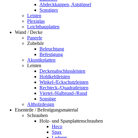
Abdeckkappen, Aststöpsel
Sonstiges
Leisten
Plexiglas
Leichtbauplatten
Wand / Decke
Paneele
Zubehör
Beleuchtung
Befestigung
Akustikplatten
Leisten
Deckenabschlussleisten
Hohlkehlleisten
Winkel-/Eckschutzleisten
Rechteck-/Quadratleisten
Viertel-/Halbrund-/Rund
Sonstige
Altholzdesign
Eisenteile / Befestigungsmaterial
Schrauben
Holz- und Spanplattenschrauben
Heco
Spax
Lederer