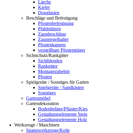
Lärche
Kiefer
Douglasien
Beschläge und Befestigung
Pfostenbefestigung
Pfahlstützen
Zaunbeschläge
Zaunriegelhalter
Pfostenkappen
verstellbare Pfostenträger
Sichtschutz/Rankgitter
Sichtblenden
Rankgitter
Montagezubehör
Pfosten
Spielgeräte / Sonstiges für Garten
Spielgeräte / Sandkästen
Sonstiges
Gartenmöbel
Gartendekoration
Bodenbeläge/Pflaster/Kies
Gestaltungselemente Stein
Gestaltungselemente Holz
Werkzeuge / Maschinen
Spannwerkzeuge/Keile