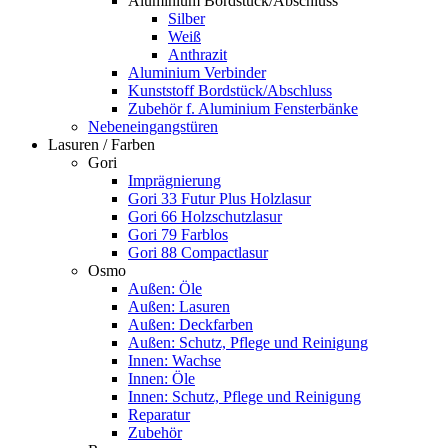
Aluminium Bordstück/Abschluss
Silber
Weiß
Anthrazit
Aluminium Verbinder
Kunststoff Bordstück/Abschluss
Zubehör f. Aluminium Fensterbänke
Nebeneingangstüren
Lasuren / Farben
Gori
Imprägnierung
Gori 33 Futur Plus Holzlasur
Gori 66 Holzschutzlasur
Gori 79 Farblos
Gori 88 Compactlasur
Osmo
Außen: Öle
Außen: Lasuren
Außen: Deckfarben
Außen: Schutz, Pflege und Reinigung
Innen: Wachse
Innen: Öle
Innen: Schutz, Pflege und Reinigung
Reparatur
Zubehör