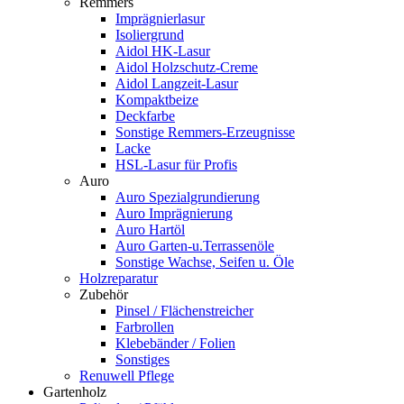
Remmers
Imprägnierlasur
Isoliergrund
Aidol HK-Lasur
Aidol Holzschutz-Creme
Aidol Langzeit-Lasur
Kompaktbeize
Deckfarbe
Sonstige Remmers-Erzeugnisse
Lacke
HSL-Lasur für Profis
Auro
Auro Spezialgrundierung
Auro Imprägnierung
Auro Hartöl
Auro Garten-u.Terrassenöle
Sonstige Wachse, Seifen u. Öle
Holzreparatur
Zubehör
Pinsel / Flächenstreicher
Farbrollen
Klebebänder / Folien
Sonstiges
Renuwell Pflege
Gartenholz