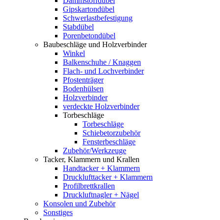
Dämmstoffdübel
Gipskartondübel
Schwerlastbefestigung
Stabdübel
Porenbetondübel
Baubeschläge und Holzverbinder
Winkel
Balkenschuhe / Knaggen
Flach- und Lochverbinder
Pfostenträger
Bodenhülsen
Holzverbinder
verdeckte Holzverbinder
Torbeschläge
Torbeschläge
Schiebetorzubehör
Fensterbeschläge
Zubehör/Werkzeuge
Tacker, Klammern und Krallen
Handtacker + Klammern
Drucklufttacker + Klammern
Profilbrettkrallen
Druckluftnagler + Nägel
Konsolen und Zubehör
Sonstiges