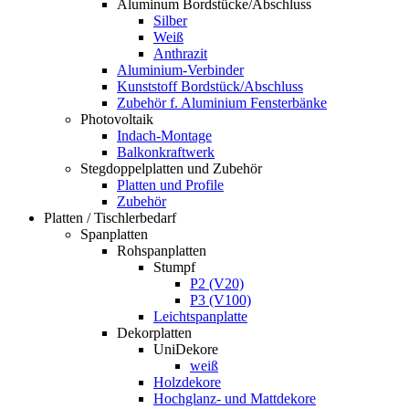
Aluminum Bordstücke/Abschluss
Silber
Weiß
Anthrazit
Aluminium-Verbinder
Kunststoff Bordstück/Abschluss
Zubehör f. Aluminium Fensterbänke
Photovoltaik
Indach-Montage
Balkonkraftwerk
Stegdoppelplatten und Zubehör
Platten und Profile
Zubehör
Platten / Tischlerbedarf
Spanplatten
Rohspanplatten
Stumpf
P2 (V20)
P3 (V100)
Leichtspanplatte
Dekorplatten
UniDekore
weiß
Holzdekore
Hochglanz- und Mattdekore