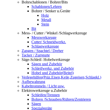
Bohrschablonen / Bohrer/Bits
Schablonen/Lehren
Bohrer / Senker u.Geräte
Holz
Metall
Stein
Bit
Mess- / Cutter / Winkel /Schlagwerkzeuge
Messwerkzeuge
Cutter/ Schneidwerkz.
Schlagwerkzeuge
Zangen / Spachtel / Dreher
Tacker / Zurrgurte
Säge-Schleif- Hobelwerkzeuge
Sägen und Zubehör
Schleifwerkz. und Zubehör
Hobel und Zubehör(Beitel)
Verlegehilfen(Präz.Eisen,Keile,Zugeisen,Schlagkl.)
Aufbewahrung
Kabeltrommeln / Licht usw.
Elektrowerkzeuge u.Zubehör
Schleifen/Trennen
Bohren /Schrauben/Rühren/Zentrieren
Sägen
Spezialgeräte