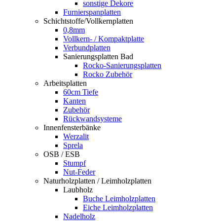
sonstige Dekore
Furnierspanplatten
Schichtstoffe/Vollkernplatten
0,8mm
Vollkern- / Kompaktplatte
Verbundplatten
Sanierungsplatten Bad
Rocko-Sanierungsplatten
Rocko Zubehör
Arbeitsplatten
60cm Tiefe
Kanten
Zubehör
Rückwandsysteme
Innenfensterbänke
Werzalit
Sprela
OSB / ESB
Stumpf
Nut-Feder
Naturholzplatten / Leimholzplatten
Laubholz
Buche Leimholzplatten
Eiche Leimholzplatten
Nadelholz