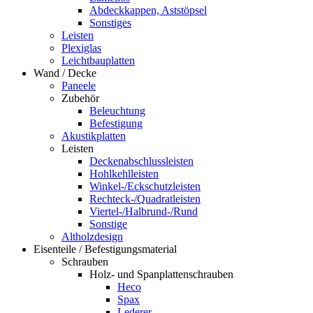
Abdeckkappen, Aststöpsel
Sonstiges
Leisten
Plexiglas
Leichtbauplatten
Wand / Decke
Paneele
Zubehör
Beleuchtung
Befestigung
Akustikplatten
Leisten
Deckenabschlussleisten
Hohlkehlleisten
Winkel-/Eckschutzleisten
Rechteck-/Quadratleisten
Viertel-/Halbrund-/Rund
Sonstige
Altholzdesign
Eisenteile / Befestigungsmaterial
Schrauben
Holz- und Spanplattenschrauben
Heco
Spax
Lederer