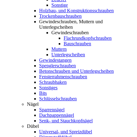
Sonstige
Holzbau- und Konstruktionsschrauben
Trockenbauschrauben
Gewindeschrauben, Muttern und
Unterlegscheiben
Gewindeschrauben
Flachrundkopfschrauben
Bauschrauben
Muttern
Unterlegscheiben
Gewindestangen
Spenglerschrauben
Betonschrauben und Unterlegscheiben
Fensterrahmenschrauben
Schraubhaken
Sonstiges
Bits
Schlüsselschrauben
Nägel
Sparrennägel
Dachpappennägel
Senk- und Stauchkopfnägel
Dübel
Universal- und Spreizdübel