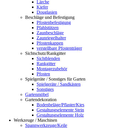
Lärche
Kiefer
Douglasien
Beschläge und Befestigung
Pfostenbefestigung
Pfahlstützen
Zaunbeschläge
Zaunriegelhalter
Pfostenkappen
verstellbare Pfostenträger
Sichtschutz/Rankgitter
Sichtblenden
Rankgitter
Montagezubehör
Pfosten
Spielgeräte / Sonstiges für Garten
Spielgeräte / Sandkästen
Sonstiges
Gartenmöbel
Gartendekoration
Bodenbeläge/Pflaster/Kies
Gestaltungselemente Stein
Gestaltungselemente Holz
Werkzeuge / Maschinen
Spannwerkzeuge/Keile