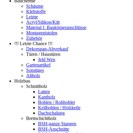
Bauchemie
Schäume
Klebstoffe
Leime
Acryl/Silikon/Kitt
Material f. Baukörperanschlüsse
Montagepistolen
Zubehör
!!! Letzte Chance !!!
Dekorspan-Abverkauf
Türen / Haustüren
Jeld Wen
Gartenartikel
Sonstiges
Altholz
Holzbau
Schnittholz
Latten
Kantholz
Bohlen / Rohhobler
Keilbohlen / Holzkeile
Dachschalung
Brettschichtholz
BSH-ganze Stangen
BSH-Anschnitte