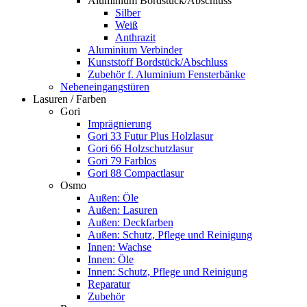
Aluminium Bordstück/Abschluss
Silber
Weiß
Anthrazit
Aluminium Verbinder
Kunststoff Bordstück/Abschluss
Zubehör f. Aluminium Fensterbänke
Nebeneingangstüren
Lasuren / Farben
Gori
Imprägnierung
Gori 33 Futur Plus Holzlasur
Gori 66 Holzschutzlasur
Gori 79 Farblos
Gori 88 Compactlasur
Osmo
Außen: Öle
Außen: Lasuren
Außen: Deckfarben
Außen: Schutz, Pflege und Reinigung
Innen: Wachse
Innen: Öle
Innen: Schutz, Pflege und Reinigung
Reparatur
Zubehör