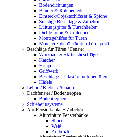
Bodendichtungen
Bänder & Rahmenteile
Einsteck/Objektschlösser & Spione
Sonstige Beschläge & Zubehör
Lüftungsgitter & Türschließer
Dichtgummi & Umleimer
Montagehilfen für Türen
Montagezubehör für den Türenprofi
Beschläge für Türen / Fenster
Wurzbacher Aktionsbeschläge
Karcher
Hoppe
Griffwerk
Beschläge f. Glastürenu.Innentüren
Häfele
Leime / Kleber / Schaum
Dachfenster / Bodentreppen
Bodentreppen
Schiebetürsysteme
Alu-Fensterbänke + Zubehör
Aluminium Fensterbänke
Silber
Weiß
Anthrazit