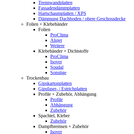
Trennwandplatten
Fassadendämmplatten
Hartschaumplatten / XPS
Dämmung Dachboden / obere Geschossdecke
Folien + Klebebänder
Folien
ProClima
Alujet
Weitere
Klebebänder + Dichtstoffe
ProClima
Isover
Soudal
Sonstige
Trockenbau
Gipskartonplatten
Gipsfaser- / Estrichplatten
Profile + Zubehör, Abhängung
Profile
Abhängung
Zubehör
Spachtel, Kleber
Zubehör
Dampfbremsen + Zubehör
Isover