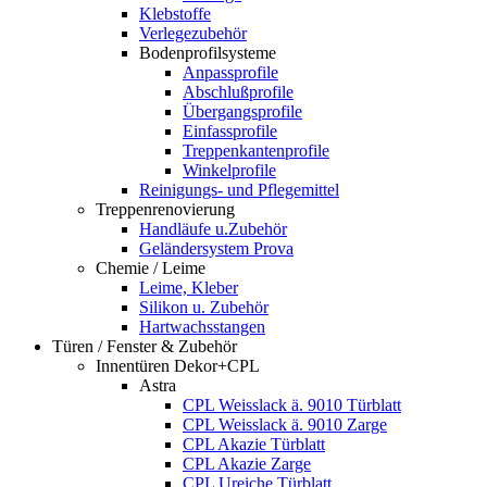
Klebstoffe
Verlegezubehör
Bodenprofilsysteme
Anpassprofile
Abschlußprofile
Übergangsprofile
Einfassprofile
Treppenkantenprofile
Winkelprofile
Reinigungs- und Pflegemittel
Treppenrenovierung
Handläufe u.Zubehör
Geländersystem Prova
Chemie / Leime
Leime, Kleber
Silikon u. Zubehör
Hartwachsstangen
Türen / Fenster & Zubehör
Innentüren Dekor+CPL
Astra
CPL Weisslack ä. 9010 Türblatt
CPL Weisslack ä. 9010 Zarge
CPL Akazie Türblatt
CPL Akazie Zarge
CPL Ureiche Türblatt