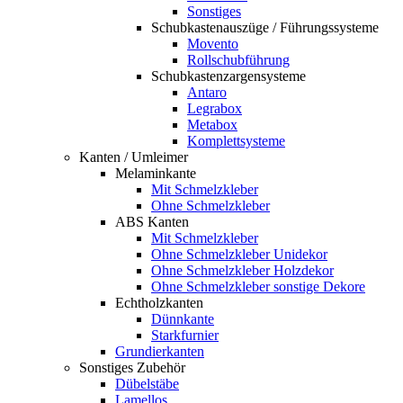
Sonstiges
Schubkastenauszüge / Führungssysteme
Movento
Rollschubführung
Schubkastenzargensysteme
Antaro
Legrabox
Metabox
Komplettsysteme
Kanten / Umleimer
Melaminkante
Mit Schmelzkleber
Ohne Schmelzkleber
ABS Kanten
Mit Schmelzkleber
Ohne Schmelzkleber Unidekor
Ohne Schmelzkleber Holzdekor
Ohne Schmelzkleber sonstige Dekore
Echtholzkanten
Dünnkante
Starkfurnier
Grundierkanten
Sonstiges Zubehör
Dübelstäbe
Lamellos