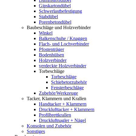
Dämmstoffdübel
Gipskartondübel
Schwerlastbefestigung
Stabdübel
Porenbetondübel
Baubeschläge und Holzverbinder
Winkel
Balkenschuhe / Knaggen
Flach- und Lochverbinder
Pfostenträger
Bodenhülsen
Holzverbinder
verdeckte Holzverbinder
Torbeschläge
Torbeschläge
Schiebetorzubehör
Fensterbeschläge
Zubehör/Werkzeuge
Tacker, Klammern und Krallen
Handtacker + Klammern
Drucklufttacker + Klammern
Profilbrettkrallen
Druckluftnagler + Nägel
Konsolen und Zubehör
Sonstiges