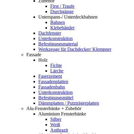
Zubehör
First / Traufe
Durchgänge
Unterspann-/ Unterdeckbahnen
Bahnen
Klebebänder
Dachfenster
Unterkonstruktion
Befestigungsmaterial
Werkzeuge für Dachdecker/ Klempner
Fassade
Holz
Fichte
Lärche
Faserzement
Fassadenplatten
Fassadenbahn
Unterkonstruktion
Befestigungsmittel
Dämmplatten / Putzträgerplatten
Alu-Fensterbänke + Zubehör
Aluminium Fensterbänke
Silber
Weiß
Anthrazit