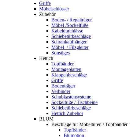
Griffe
Möbelschlösser
Zubehör
Boden- / Regalträger
Möbel-/Sockelfüße
Kabeldurchlässe
Schiebetürbeschläge
Schrankaufhänger
Möbel- / Filzgleiter
Sonstiges
Hettich
Topfbänder
Montageplatten
Klappenbeschläge
Griffe
Bodenträger
Verbinder
Schubkastensysteme
Sockelfüße / Tischbeine
Schiebetürbeschläge
Hettich Zubehör
BLUM
Beschläge für Möbeltüren / Topfbänder
Topfbänder
Blumotion