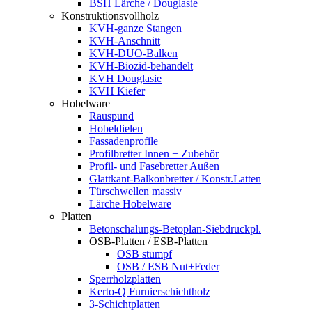
BSH Lärche / Douglasie
Konstruktionsvollholz
KVH-ganze Stangen
KVH-Anschnitt
KVH-DUO-Balken
KVH-Biozid-behandelt
KVH Douglasie
KVH Kiefer
Hobelware
Rauspund
Hobeldielen
Fassadenprofile
Profilbretter Innen + Zubehör
Profil- und Fasebretter Außen
Glattkant-Balkonbretter / Konstr.Latten
Türschwellen massiv
Lärche Hobelware
Platten
Betonschalungs-Betoplan-Siebdruckpl.
OSB-Platten / ESB-Platten
OSB stumpf
OSB / ESB Nut+Feder
Sperrholzplatten
Kerto-Q Furnierschichtholz
3-Schichtplatten