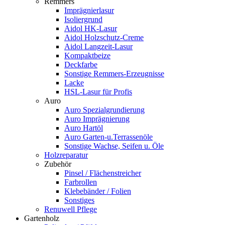
Remmers
Imprägnierlasur
Isoliergrund
Aidol HK-Lasur
Aidol Holzschutz-Creme
Aidol Langzeit-Lasur
Kompaktbeize
Deckfarbe
Sonstige Remmers-Erzeugnisse
Lacke
HSL-Lasur für Profis
Auro
Auro Spezialgrundierung
Auro Imprägnierung
Auro Hartöl
Auro Garten-u.Terrassenöle
Sonstige Wachse, Seifen u. Öle
Holzreparatur
Zubehör
Pinsel / Flächenstreicher
Farbrollen
Klebebänder / Folien
Sonstiges
Renuwell Pflege
Gartenholz