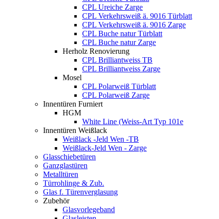
CPL Ureiche Zarge
CPL Verkehrsweiß ä. 9016 Türblatt
CPL Verkehrsweiß ä. 9016 Zarge
CPL Buche natur Türblatt
CPL Buche natur Zarge
Herholz Renovierung
CPL Brilliantweiss TB
CPL Brilliantweiss Zarge
Mosel
CPL Polarweiß Türblatt
CPL Polarweiß Zarge
Innentüren Furniert
HGM
White Line (Weiss-Art Typ 101e
Innentüren Weißlack
Weißlack -Jeld Wen -TB
Weißlack-Jeld Wen - Zarge
Glasschiebetüren
Ganzglastüren
Metalltüren
Türrohlinge & Zub.
Glas f. Türenverglasung
Zubehör
Glasvorlegeband
Glasleisten