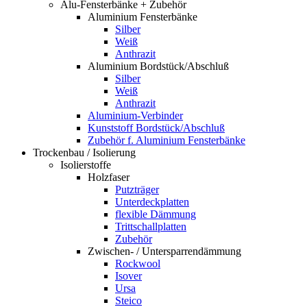
Alu-Fensterbänke + Zubehör
Aluminium Fensterbänke
Silber
Weiß
Anthrazit
Aluminium Bordstück/Abschluß
Silber
Weiß
Anthrazit
Aluminium-Verbinder
Kunststoff Bordstück/Abschluß
Zubehör f. Aluminium Fensterbänke
Trockenbau / Isolierung
Isolierstoffe
Holzfaser
Putzträger
Unterdeckplatten
flexible Dämmung
Trittschallplatten
Zubehör
Zwischen- / Untersparrendämmung
Rockwool
Isover
Ursa
Steico