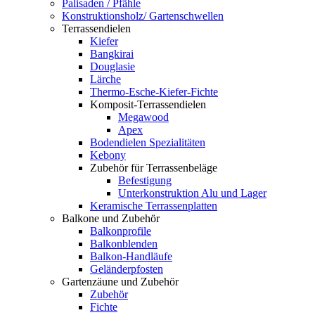
Palisaden / Pfähle
Konstruktionsholz/ Gartenschwellen
Terrassendielen
Kiefer
Bangkirai
Douglasie
Lärche
Thermo-Esche-Kiefer-Fichte
Komposit-Terrassendielen
Megawood
Apex
Bodendielen Spezialitäten
Kebony
Zubehör für Terrassenbeläge
Befestigung
Unterkonstruktion Alu und Lager
Keramische Terrassenplatten
Balkone und Zubehör
Balkonprofile
Balkonblenden
Balkon-Handläufe
Geländerpfosten
Gartenzäune und Zubehör
Zubehör
Fichte