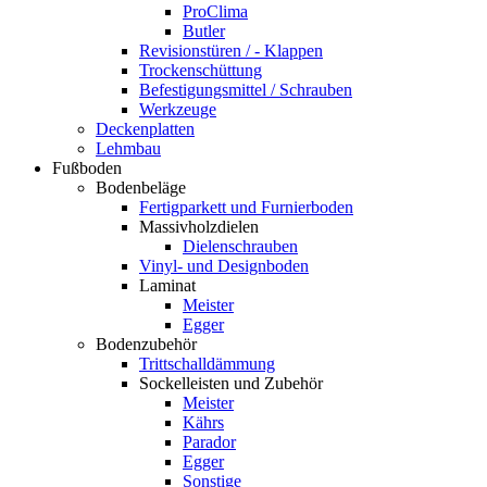
ProClima
Butler
Revisionstüren / - Klappen
Trockenschüttung
Befestigungsmittel / Schrauben
Werkzeuge
Deckenplatten
Lehmbau
Fußboden
Bodenbeläge
Fertigparkett und Furnierboden
Massivholzdielen
Dielenschrauben
Vinyl- und Designboden
Laminat
Meister
Egger
Bodenzubehör
Trittschalldämmung
Sockelleisten und Zubehör
Meister
Kährs
Parador
Egger
Sonstige