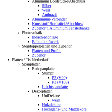
Aluminum Bordstücke/Abschluss
Silber
Weiß
Anthrazit
Aluminium-Verbinder
Kunststoff Bordstück/Abschluss
Zubehör f. Aluminium Fensterbänke
Photovoltaik
Indach-Montage
Balkonkraftwerk
Stegdoppelplatten und Zubehör
Platten und Profile
Zubehör
Platten / Tischlerbedarf
Spanplatten
Rohspanplatten
Stumpf
P2 (V20)
P3 (V100)
Leichtspanplatte
Dekorplatten
UniDekore
weiß
Holzdekore
Hochglanz- und Mattdekore