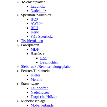
3-Schichtplatten
Laubholz
Nadelholz
Sperrholz/Multiplex
IF20
AW100
BFU
Kerto
Fräs-Sperrholz
Tischlerplatten
Faserplatten
MDF
Hartfaser
Roh
Beschichtet
Siebdruck-/Betonschalungsplatte
Fenster-Türkanteln
Kiefer
Meranti
Stammware
Laubhölzer
Nadelhölzer
Tropische Hölzer
Möbelbeschläge
Möbelverbinder