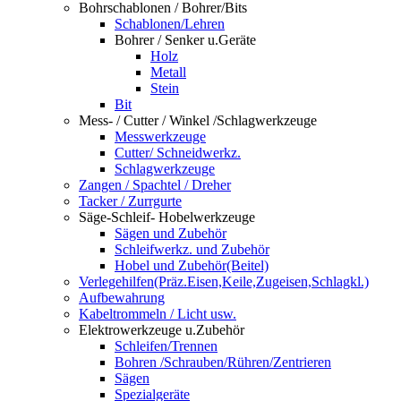
Bohrschablonen / Bohrer/Bits
Schablonen/Lehren
Bohrer / Senker u.Geräte
Holz
Metall
Stein
Bit
Mess- / Cutter / Winkel /Schlagwerkzeuge
Messwerkzeuge
Cutter/ Schneidwerkz.
Schlagwerkzeuge
Zangen / Spachtel / Dreher
Tacker / Zurrgurte
Säge-Schleif- Hobelwerkzeuge
Sägen und Zubehör
Schleifwerkz. und Zubehör
Hobel und Zubehör(Beitel)
Verlegehilfen(Präz.Eisen,Keile,Zugeisen,Schlagkl.)
Aufbewahrung
Kabeltrommeln / Licht usw.
Elektrowerkzeuge u.Zubehör
Schleifen/Trennen
Bohren /Schrauben/Rühren/Zentrieren
Sägen
Spezialgeräte