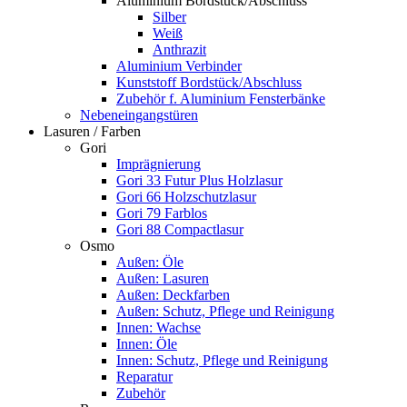
Aluminium Bordstück/Abschluss
Silber
Weiß
Anthrazit
Aluminium Verbinder
Kunststoff Bordstück/Abschluss
Zubehör f. Aluminium Fensterbänke
Nebeneingangstüren
Lasuren / Farben
Gori
Imprägnierung
Gori 33 Futur Plus Holzlasur
Gori 66 Holzschutzlasur
Gori 79 Farblos
Gori 88 Compactlasur
Osmo
Außen: Öle
Außen: Lasuren
Außen: Deckfarben
Außen: Schutz, Pflege und Reinigung
Innen: Wachse
Innen: Öle
Innen: Schutz, Pflege und Reinigung
Reparatur
Zubehör