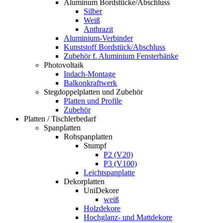
Aluminum Bordstücke/Abschluss
Silber
Weiß
Anthrazit
Aluminium-Verbinder
Kunststoff Bordstück/Abschluss
Zubehör f. Aluminium Fensterbänke
Photovoltaik
Indach-Montage
Balkonkraftwerk
Stegdoppelplatten und Zubehör
Platten und Profile
Zubehör
Platten / Tischlerbedarf
Spanplatten
Rohspanplatten
Stumpf
P2 (V20)
P3 (V100)
Leichtspanplatte
Dekorplatten
UniDekore
weiß
Holzdekore
Hochglanz- und Mattdekore