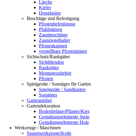
Lärche
Kiefer
Douglasien
Beschläge und Befestigung
Pfostenbefestigung
Pfahlstützen
Zaunbeschläge
Zaunriegelhalter
Pfostenkappen
verstellbare Pfostenträger
Sichtschutz/Rankgitter
Sichtblenden
Rankgitter
Montagezubehör
Pfosten
Spielgeräte / Sonstiges für Garten
Spielgeräte / Sandkästen
Sonstiges
Gartenmöbel
Gartendekoration
Bodenbeläge/Pflaster/Kies
Gestaltungselemente Stein
Gestaltungselemente Holz
Werkzeuge / Maschinen
Spannwerkzeuge/Keile