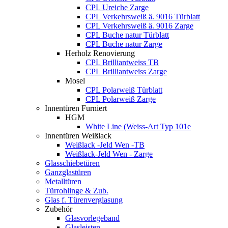
CPL Ureiche Zarge
CPL Verkehrsweiß ä. 9016 Türblatt
CPL Verkehrsweiß ä. 9016 Zarge
CPL Buche natur Türblatt
CPL Buche natur Zarge
Herholz Renovierung
CPL Brilliantweiss TB
CPL Brilliantweiss Zarge
Mosel
CPL Polarweiß Türblatt
CPL Polarweiß Zarge
Innentüren Furniert
HGM
White Line (Weiss-Art Typ 101e
Innentüren Weißlack
Weißlack -Jeld Wen -TB
Weißlack-Jeld Wen - Zarge
Glasschiebetüren
Ganzglastüren
Metalltüren
Türrohlinge & Zub.
Glas f. Türenverglasung
Zubehör
Glasvorlegeband
Glasleisten