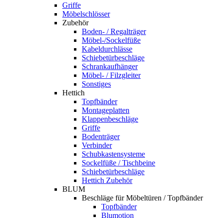
Griffe
Möbelschlösser
Zubehör
Boden- / Regalträger
Möbel-/Sockelfüße
Kabeldurchlässe
Schiebetürbeschläge
Schrankaufhänger
Möbel- / Filzgleiter
Sonstiges
Hettich
Topfbänder
Montageplatten
Klappenbeschläge
Griffe
Bodenträger
Verbinder
Schubkastensysteme
Sockelfüße / Tischbeine
Schiebetürbeschläge
Hettich Zubehör
BLUM
Beschläge für Möbeltüren / Topfbänder
Topfbänder
Blumotion