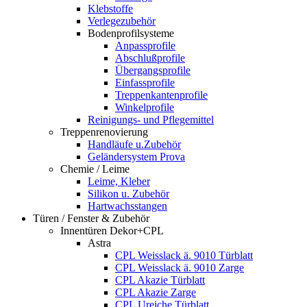
Klebstoffe
Verlegezubehör
Bodenprofilsysteme
Anpassprofile
Abschlußprofile
Übergangsprofile
Einfassprofile
Treppenkantenprofile
Winkelprofile
Reinigungs- und Pflegemittel
Treppenrenovierung
Handläufe u.Zubehör
Geländersystem Prova
Chemie / Leime
Leime, Kleber
Silikon u. Zubehör
Hartwachsstangen
Türen / Fenster & Zubehör
Innentüren Dekor+CPL
Astra
CPL Weisslack ä. 9010 Türblatt
CPL Weisslack ä. 9010 Zarge
CPL Akazie Türblatt
CPL Akazie Zarge
CPL Ureiche Türblatt