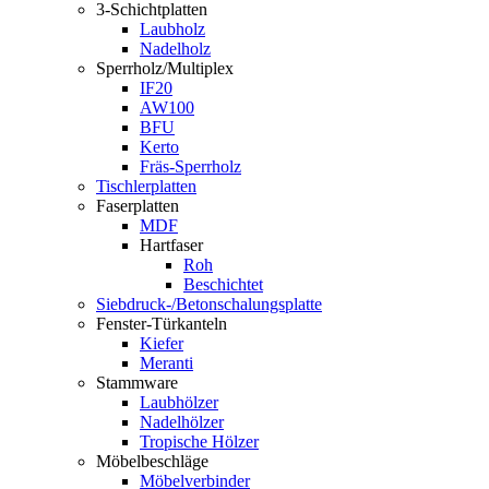
3-Schichtplatten
Laubholz
Nadelholz
Sperrholz/Multiplex
IF20
AW100
BFU
Kerto
Fräs-Sperrholz
Tischlerplatten
Faserplatten
MDF
Hartfaser
Roh
Beschichtet
Siebdruck-/Betonschalungsplatte
Fenster-Türkanteln
Kiefer
Meranti
Stammware
Laubhölzer
Nadelhölzer
Tropische Hölzer
Möbelbeschläge
Möbelverbinder