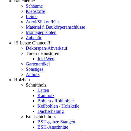
Bauchemie
Schäume
Klebstoffe
Leime
Acryl/Silikon/Kitt
Material f. Baukörperanschlüsse
Montagepistolen
Zubehör
!!! Letzte Chance !!!
Dekorspan-Abverkauf
Türen / Haustüren
Jeld Wen
Gartenartikel
Sonstiges
Altholz
Holzbau
Schnittholz
Latten
Kantholz
Bohlen / Rohhobler
Keilbohlen / Holzkeile
Dachschalung
Brettschichtholz
BSH-ganze Stangen
BSH-Anschnitte