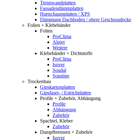
Trennwandplatten
Fassadendämmplatten
Hartschaumplatten / XPS
Dämmung Dachboden / obere Geschossdecke
Folien + Klebebänder
Folien
ProClima
Alujet
Weitere
Klebebänder + Dichtstoffe
ProClima
Isover
Soudal
Sonstige
Trockenbau
Gipskartonplatten
Gipsfaser- / Estrichplatten
Profile + Zubehör, Abhängung
Profile
Abhängung
Zubehör
Spachtel, Kleber
Zubehör
Dampfbremsen + Zubehör
Isover