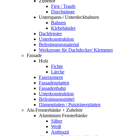
Zubehör
First / Traufe
Durchgänge
Unterspann-/ Unterdeckbahnen
Bahnen
Klebebänder
Dachfenster
Unterkonstruktion
Befestigungsmaterial
Werkzeuge für Dachdecker/ Klempner
Fassade
Holz
Fichte
Lärche
Faserzement
Fassadenplatten
Fassadenbahn
Unterkonstruktion
Befestigungsmittel
Dämmplatten / Putzträgerplatten
Alu-Fensterbänke + Zubehör
Aluminium Fensterbänke
Silber
Weiß
Anthrazit