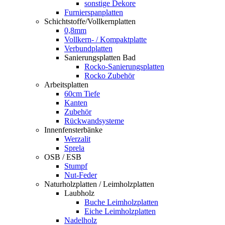
sonstige Dekore
Furnierspanplatten
Schichtstoffe/Vollkernplatten
0,8mm
Vollkern- / Kompaktplatte
Verbundplatten
Sanierungsplatten Bad
Rocko-Sanierungsplatten
Rocko Zubehör
Arbeitsplatten
60cm Tiefe
Kanten
Zubehör
Rückwandsysteme
Innenfensterbänke
Werzalit
Sprela
OSB / ESB
Stumpf
Nut-Feder
Naturholzplatten / Leimholzplatten
Laubholz
Buche Leimholzplatten
Eiche Leimholzplatten
Nadelholz