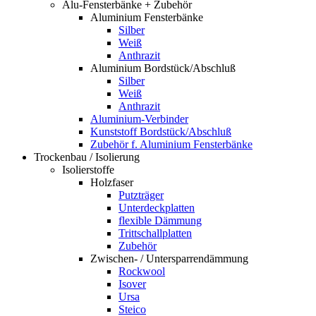
Alu-Fensterbänke + Zubehör
Aluminium Fensterbänke
Silber
Weiß
Anthrazit
Aluminium Bordstück/Abschluß
Silber
Weiß
Anthrazit
Aluminium-Verbinder
Kunststoff Bordstück/Abschluß
Zubehör f. Aluminium Fensterbänke
Trockenbau / Isolierung
Isolierstoffe
Holzfaser
Putzträger
Unterdeckplatten
flexible Dämmung
Trittschallplatten
Zubehör
Zwischen- / Untersparrendämmung
Rockwool
Isover
Ursa
Steico