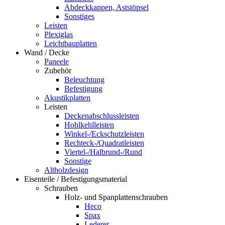
Abdeckkappen, Aststöpsel
Sonstiges
Leisten
Plexiglas
Leichtbauplatten
Wand / Decke
Paneele
Zubehör
Beleuchtung
Befestigung
Akustikplatten
Leisten
Deckenabschlussleisten
Hohlkehlleisten
Winkel-/Eckschutzleisten
Rechteck-/Quadratleisten
Viertel-/Halbrund-/Rund
Sonstige
Altholzdesign
Eisenteile / Befestigungsmaterial
Schrauben
Holz- und Spanplattenschrauben
Heco
Spax
Lederer