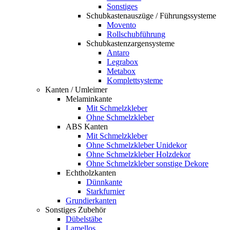
Sonstiges
Schubkastenauszüge / Führungssysteme
Movento
Rollschubführung
Schubkastenzargensysteme
Antaro
Legrabox
Metabox
Komplettsysteme
Kanten / Umleimer
Melaminkante
Mit Schmelzkleber
Ohne Schmelzkleber
ABS Kanten
Mit Schmelzkleber
Ohne Schmelzkleber Unidekor
Ohne Schmelzkleber Holzdekor
Ohne Schmelzkleber sonstige Dekore
Echtholzkanten
Dünnkante
Starkfurnier
Grundierkanten
Sonstiges Zubehör
Dübelstäbe
Lamellos