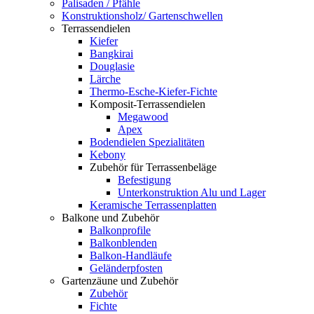
Palisaden / Pfähle
Konstruktionsholz/ Gartenschwellen
Terrassendielen
Kiefer
Bangkirai
Douglasie
Lärche
Thermo-Esche-Kiefer-Fichte
Komposit-Terrassendielen
Megawood
Apex
Bodendielen Spezialitäten
Kebony
Zubehör für Terrassenbeläge
Befestigung
Unterkonstruktion Alu und Lager
Keramische Terrassenplatten
Balkone und Zubehör
Balkonprofile
Balkonblenden
Balkon-Handläufe
Geländerpfosten
Gartenzäune und Zubehör
Zubehör
Fichte