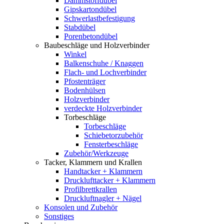
Dämmstoffdübel
Gipskartondübel
Schwerlastbefestigung
Stabdübel
Porenbetondübel
Baubeschläge und Holzverbinder
Winkel
Balkenschuhe / Knaggen
Flach- und Lochverbinder
Pfostenträger
Bodenhülsen
Holzverbinder
verdeckte Holzverbinder
Torbeschläge
Torbeschläge
Schiebetorzubehör
Fensterbeschläge
Zubehör/Werkzeuge
Tacker, Klammern und Krallen
Handtacker + Klammern
Drucklufttacker + Klammern
Profilbrettkrallen
Druckluftnagler + Nägel
Konsolen und Zubehör
Sonstiges