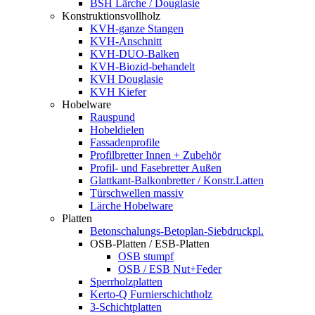
BSH Lärche / Douglasie
Konstruktionsvollholz
KVH-ganze Stangen
KVH-Anschnitt
KVH-DUO-Balken
KVH-Biozid-behandelt
KVH Douglasie
KVH Kiefer
Hobelware
Rauspund
Hobeldielen
Fassadenprofile
Profilbretter Innen + Zubehör
Profil- und Fasebretter Außen
Glattkant-Balkonbretter / Konstr.Latten
Türschwellen massiv
Lärche Hobelware
Platten
Betonschalungs-Betoplan-Siebdruckpl.
OSB-Platten / ESB-Platten
OSB stumpf
OSB / ESB Nut+Feder
Sperrholzplatten
Kerto-Q Furnierschichtholz
3-Schichtplatten