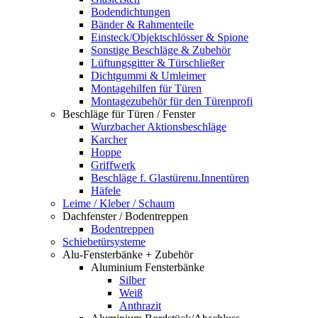
Bodendichtungen
Bänder & Rahmenteile
Einsteck/Objektschlösser & Spione
Sonstige Beschläge & Zubehör
Lüftungsgitter & Türschließer
Dichtgummi & Umleimer
Montagehilfen für Türen
Montagezubehör für den Türenprofi
Beschläge für Türen / Fenster
Wurzbacher Aktionsbeschläge
Karcher
Hoppe
Griffwerk
Beschläge f. Glastürenu.Innentüren
Häfele
Leime / Kleber / Schaum
Dachfenster / Bodentreppen
Bodentreppen
Schiebetürsysteme
Alu-Fensterbänke + Zubehör
Aluminium Fensterbänke
Silber
Weiß
Anthrazit