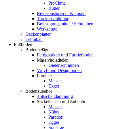
ProClima
Butler
Revisionstüren / - Klappen
Trockenschüttung
Befestigungsmittel / Schrauben
Werkzeuge
Deckenplatten
Lehmbau
Fußboden
Bodenbeläge
Fertigparkett und Furnierboden
Massivholzdielen
Dielenschrauben
Vinyl- und Designboden
Laminat
Meister
Egger
Bodenzubehör
Trittschalldämmung
Sockelleisten und Zubehör
Meister
Kährs
Parador
Egger
Sonstige