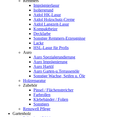
Remmers
Imprägnierlasur
Isoliergrund
Aidol HK-Lasur
Aidol Holzschutz-Creme
Aidol Langzeit-Lasur
Kompaktbeize
Deckfarbe
Sonstige Remmers-Erzeugnisse
Lacke
HSL-Lasur für Profis
Auro
Auro Spezialgrundierung
Auro Imprägnierung
Auro Hartöl
Auro Garten-u.Terrassenöle
Sonstige Wachse, Seifen u. Öle
Holzreparatur
Zubehör
Pinsel / Flächenstreicher
Farbrollen
Klebebänder / Folien
Sonstiges
Renuwell Pflege
Gartenholz