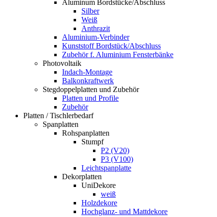
Aluminum Bordstücke/Abschluss
Silber
Weiß
Anthrazit
Aluminium-Verbinder
Kunststoff Bordstück/Abschluss
Zubehör f. Aluminium Fensterbänke
Photovoltaik
Indach-Montage
Balkonkraftwerk
Stegdoppelplatten und Zubehör
Platten und Profile
Zubehör
Platten / Tischlerbedarf
Spanplatten
Rohspanplatten
Stumpf
P2 (V20)
P3 (V100)
Leichtspanplatte
Dekorplatten
UniDekore
weiß
Holzdekore
Hochglanz- und Mattdekore