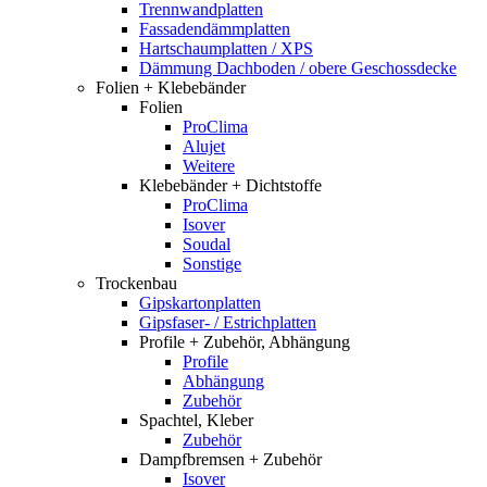
Trennwandplatten
Fassadendämmplatten
Hartschaumplatten / XPS
Dämmung Dachboden / obere Geschossdecke
Folien + Klebebänder
Folien
ProClima
Alujet
Weitere
Klebebänder + Dichtstoffe
ProClima
Isover
Soudal
Sonstige
Trockenbau
Gipskartonplatten
Gipsfaser- / Estrichplatten
Profile + Zubehör, Abhängung
Profile
Abhängung
Zubehör
Spachtel, Kleber
Zubehör
Dampfbremsen + Zubehör
Isover