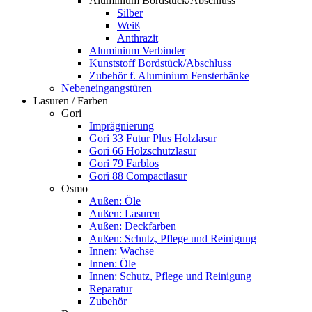
Aluminium Bordstück/Abschluss
Silber
Weiß
Anthrazit
Aluminium Verbinder
Kunststoff Bordstück/Abschluss
Zubehör f. Aluminium Fensterbänke
Nebeneingangstüren
Lasuren / Farben
Gori
Imprägnierung
Gori 33 Futur Plus Holzlasur
Gori 66 Holzschutzlasur
Gori 79 Farblos
Gori 88 Compactlasur
Osmo
Außen: Öle
Außen: Lasuren
Außen: Deckfarben
Außen: Schutz, Pflege und Reinigung
Innen: Wachse
Innen: Öle
Innen: Schutz, Pflege und Reinigung
Reparatur
Zubehör