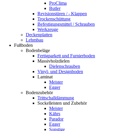
ProClima
Butler
Revisionstüren / - Klappen
Trockenschüttung
Befestigungsmittel / Schrauben
Werkzeuge
Deckenplatten
Lehmbau
Fußboden
Bodenbeläge
Fertigparkett und Furnierboden
Massivholzdielen
Dielenschrauben
Vinyl- und Designboden
Laminat
Meister
Egger
Bodenzubehör
Trittschalldämmung
Sockelleisten und Zubehör
Meister
Kährs
Parador
Egger
Sonstige