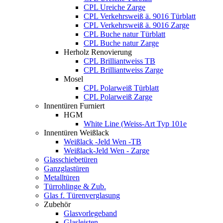
CPL Ureiche Zarge
CPL Verkehrsweiß ä. 9016 Türblatt
CPL Verkehrsweiß ä. 9016 Zarge
CPL Buche natur Türblatt
CPL Buche natur Zarge
Herholz Renovierung
CPL Brilliantweiss TB
CPL Brilliantweiss Zarge
Mosel
CPL Polarweiß Türblatt
CPL Polarweiß Zarge
Innentüren Furniert
HGM
White Line (Weiss-Art Typ 101e
Innentüren Weißlack
Weißlack -Jeld Wen -TB
Weißlack-Jeld Wen - Zarge
Glasschiebetüren
Ganzglastüren
Metalltüren
Türrohlinge & Zub.
Glas f. Türenverglasung
Zubehör
Glasvorlegeband
Glasleisten