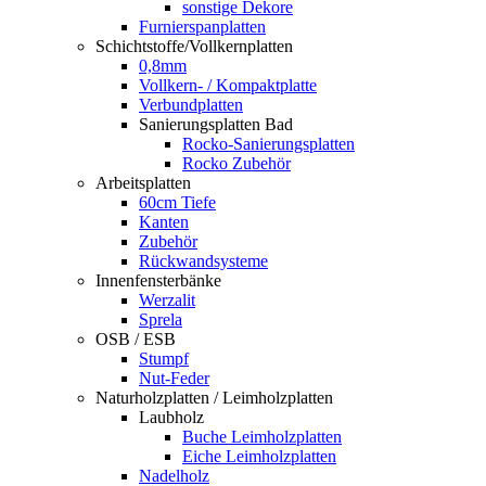
sonstige Dekore
Furnierspanplatten
Schichtstoffe/Vollkernplatten
0,8mm
Vollkern- / Kompaktplatte
Verbundplatten
Sanierungsplatten Bad
Rocko-Sanierungsplatten
Rocko Zubehör
Arbeitsplatten
60cm Tiefe
Kanten
Zubehör
Rückwandsysteme
Innenfensterbänke
Werzalit
Sprela
OSB / ESB
Stumpf
Nut-Feder
Naturholzplatten / Leimholzplatten
Laubholz
Buche Leimholzplatten
Eiche Leimholzplatten
Nadelholz