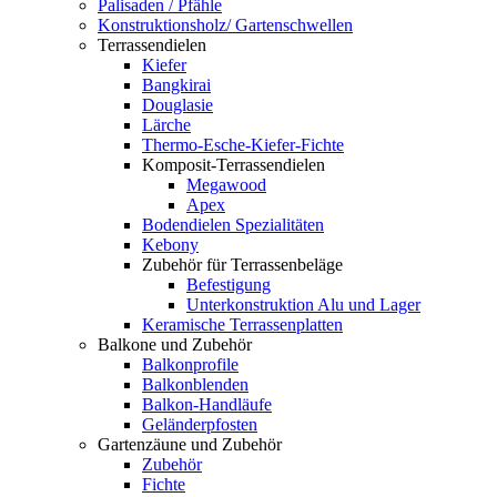
Palisaden / Pfähle
Konstruktionsholz/ Gartenschwellen
Terrassendielen
Kiefer
Bangkirai
Douglasie
Lärche
Thermo-Esche-Kiefer-Fichte
Komposit-Terrassendielen
Megawood
Apex
Bodendielen Spezialitäten
Kebony
Zubehör für Terrassenbeläge
Befestigung
Unterkonstruktion Alu und Lager
Keramische Terrassenplatten
Balkone und Zubehör
Balkonprofile
Balkonblenden
Balkon-Handläufe
Geländerpfosten
Gartenzäune und Zubehör
Zubehör
Fichte