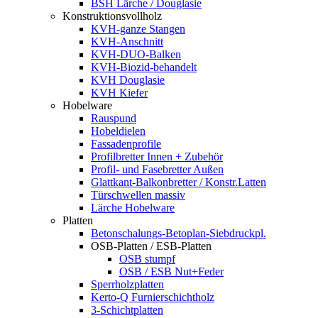
BSH Lärche / Douglasie
Konstruktionsvollholz
KVH-ganze Stangen
KVH-Anschnitt
KVH-DUO-Balken
KVH-Biozid-behandelt
KVH Douglasie
KVH Kiefer
Hobelware
Rauspund
Hobeldielen
Fassadenprofile
Profilbretter Innen + Zubehör
Profil- und Fasebretter Außen
Glattkant-Balkonbretter / Konstr.Latten
Türschwellen massiv
Lärche Hobelware
Platten
Betonschalungs-Betoplan-Siebdruckpl.
OSB-Platten / ESB-Platten
OSB stumpf
OSB / ESB Nut+Feder
Sperrholzplatten
Kerto-Q Furnierschichtholz
3-Schichtplatten