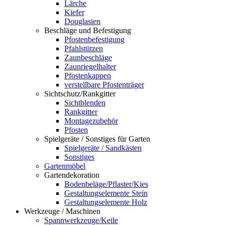
Lärche
Kiefer
Douglasien
Beschläge und Befestigung
Pfostenbefestigung
Pfahlstützen
Zaunbeschläge
Zaunriegelhalter
Pfostenkappen
verstellbare Pfostenträger
Sichtschutz/Rankgitter
Sichtblenden
Rankgitter
Montagezubehör
Pfosten
Spielgeräte / Sonstiges für Garten
Spielgeräte / Sandkästen
Sonstiges
Gartenmöbel
Gartendekoration
Bodenbeläge/Pflaster/Kies
Gestaltungselemente Stein
Gestaltungselemente Holz
Werkzeuge / Maschinen
Spannwerkzeuge/Keile