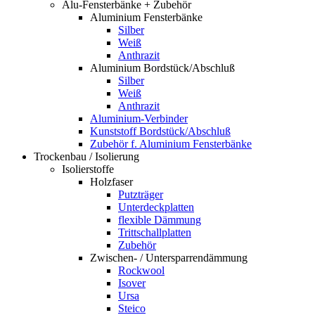
Alu-Fensterbänke + Zubehör
Aluminium Fensterbänke
Silber
Weiß
Anthrazit
Aluminium Bordstück/Abschluß
Silber
Weiß
Anthrazit
Aluminium-Verbinder
Kunststoff Bordstück/Abschluß
Zubehör f. Aluminium Fensterbänke
Trockenbau / Isolierung
Isolierstoffe
Holzfaser
Putzträger
Unterdeckplatten
flexible Dämmung
Trittschallplatten
Zubehör
Zwischen- / Untersparrendämmung
Rockwool
Isover
Ursa
Steico