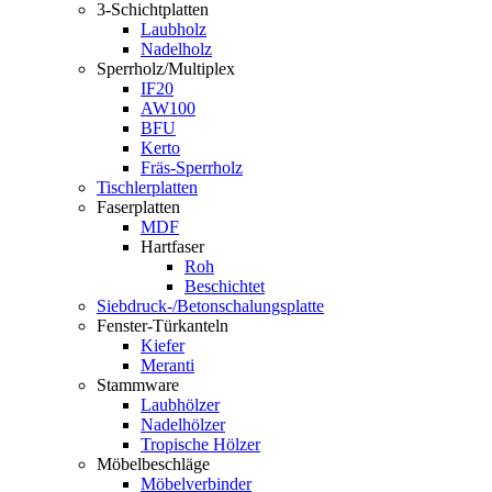
3-Schichtplatten
Laubholz
Nadelholz
Sperrholz/Multiplex
IF20
AW100
BFU
Kerto
Fräs-Sperrholz
Tischlerplatten
Faserplatten
MDF
Hartfaser
Roh
Beschichtet
Siebdruck-/Betonschalungsplatte
Fenster-Türkanteln
Kiefer
Meranti
Stammware
Laubhölzer
Nadelhölzer
Tropische Hölzer
Möbelbeschläge
Möbelverbinder