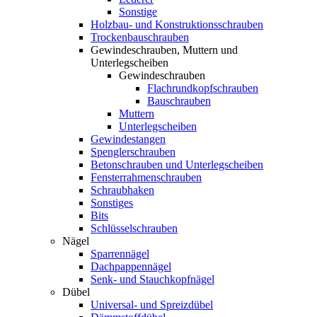
Sonstige
Holzbau- und Konstruktionsschrauben
Trockenbauschrauben
Gewindeschrauben, Muttern und
Unterlegscheiben
Gewindeschrauben
Flachrundkopfschrauben
Bauschrauben
Muttern
Unterlegscheiben
Gewindestangen
Spenglerschrauben
Betonschrauben und Unterlegscheiben
Fensterrahmenschrauben
Schraubhaken
Sonstiges
Bits
Schlüsselschrauben
Nägel
Sparrennägel
Dachpappennägel
Senk- und Stauchkopfnägel
Dübel
Universal- und Spreizdübel