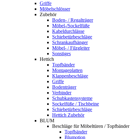
Griffe
Möbelschlösser
Zubehör
Boden- / Regalträger
Möbel-/Sockelfüße
Kabeldurchlässe
Schiebetürbeschläge
Schrankaufhänger
Möbel- / Filzgleiter
Sonstiges
Hettich
Topfbänder
Montageplatten
Klappenbeschläge
Griffe
Bodenträger
Verbinder
Schubkastensysteme
Sockelfüße / Tischbeine
Schiebetürbeschläge
Hettich Zubehör
BLUM
Beschläge für Möbeltüren / Topfbänder
Topfbänder
Blumotion