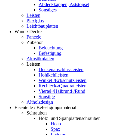
Abdeckkappen, Aststöpsel
Sonstiges
Leisten
Plexiglas
Leichtbauplatten
Wand / Decke
Paneele
Zubehör
Beleuchtung
Befestigung
Akustikplatten
Leisten
Deckenabschlussleisten
Hohlkehlleisten
Winkel-/Eckschutzleisten
Rechteck-/Quadratleisten
Viertel-/Halbrund-/Rund
Sonstige
Altholzdesign
Eisenteile / Befestigungsmaterial
Schrauben
Holz- und Spanplattenschrauben
Heco
Spax
Lederer