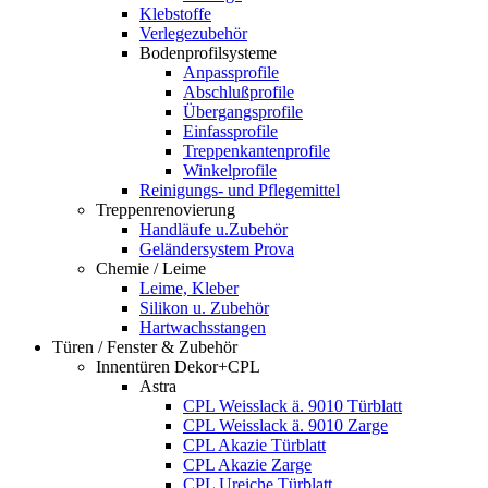
Klebstoffe
Verlegezubehör
Bodenprofilsysteme
Anpassprofile
Abschlußprofile
Übergangsprofile
Einfassprofile
Treppenkantenprofile
Winkelprofile
Reinigungs- und Pflegemittel
Treppenrenovierung
Handläufe u.Zubehör
Geländersystem Prova
Chemie / Leime
Leime, Kleber
Silikon u. Zubehör
Hartwachsstangen
Türen / Fenster & Zubehör
Innentüren Dekor+CPL
Astra
CPL Weisslack ä. 9010 Türblatt
CPL Weisslack ä. 9010 Zarge
CPL Akazie Türblatt
CPL Akazie Zarge
CPL Ureiche Türblatt