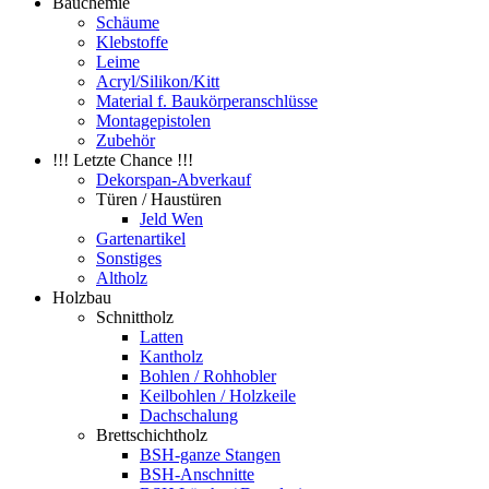
Bauchemie
Schäume
Klebstoffe
Leime
Acryl/Silikon/Kitt
Material f. Baukörperanschlüsse
Montagepistolen
Zubehör
!!! Letzte Chance !!!
Dekorspan-Abverkauf
Türen / Haustüren
Jeld Wen
Gartenartikel
Sonstiges
Altholz
Holzbau
Schnittholz
Latten
Kantholz
Bohlen / Rohhobler
Keilbohlen / Holzkeile
Dachschalung
Brettschichtholz
BSH-ganze Stangen
BSH-Anschnitte