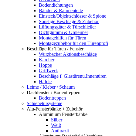
Bodendichtungen
Bänder & Rahmenteile
Einsteck/Objektschlösser & Spione
Sonstige Beschläge & Zubehör
Lüftungsgitter & Türschließer
Dichtgummi & Umleimer
Montagehilfen für Türen
Montagezubehör für den Türenprofi
Beschläge für Türen / Fenster
Wurzbacher Aktionsbeschläge
Karcher
Hoppe
Griffwerk
Beschläge f. Glastürenu.Innentüren
Häfele
Leime / Kleber / Schaum
Dachfenster / Bodentreppen
Bodentreppen
Schiebetürsysteme
Alu-Fensterbänke + Zubehör
Aluminium Fensterbänke
Silber
Weiß
Anthrazit