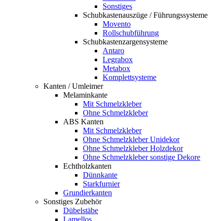
Sonstiges
Schubkastenauszüge / Führungssysteme
Movento
Rollschubführung
Schubkastenzargensysteme
Antaro
Legrabox
Metabox
Komplettsysteme
Kanten / Umleimer
Melaminkante
Mit Schmelzkleber
Ohne Schmelzkleber
ABS Kanten
Mit Schmelzkleber
Ohne Schmelzkleber Unidekor
Ohne Schmelzkleber Holzdekor
Ohne Schmelzkleber sonstige Dekore
Echtholzkanten
Dünnkante
Starkfurnier
Grundierkanten
Sonstiges Zubehör
Dübelstäbe
Lamellos