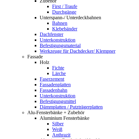
Zubehör
First / Traufe
Durchgänge
Unterspann-/ Unterdeckbahnen
Bahnen
Klebebänder
Dachfenster
Unterkonstruktion
Befestigungsmaterial
Werkzeuge für Dachdecker/ Klempner
Fassade
Holz
Fichte
Lärche
Faserzement
Fassadenplatten
Fassadenbahn
Unterkonstruktion
Befestigungsmittel
Dämmplatten / Putzträgerplatten
Alu-Fensterbänke + Zubehör
Aluminium Fensterbänke
Silber
Weiß
Anthrazit