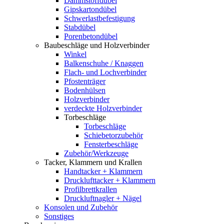
Dämmstoffdübel
Gipskartondübel
Schwerlastbefestigung
Stabdübel
Porenbetondübel
Baubeschläge und Holzverbinder
Winkel
Balkenschuhe / Knaggen
Flach- und Lochverbinder
Pfostenträger
Bodenhülsen
Holzverbinder
verdeckte Holzverbinder
Torbeschläge
Torbeschläge
Schiebetorzubehör
Fensterbeschläge
Zubehör/Werkzeuge
Tacker, Klammern und Krallen
Handtacker + Klammern
Drucklufttacker + Klammern
Profilbrettkrallen
Druckluftnagler + Nägel
Konsolen und Zubehör
Sonstiges