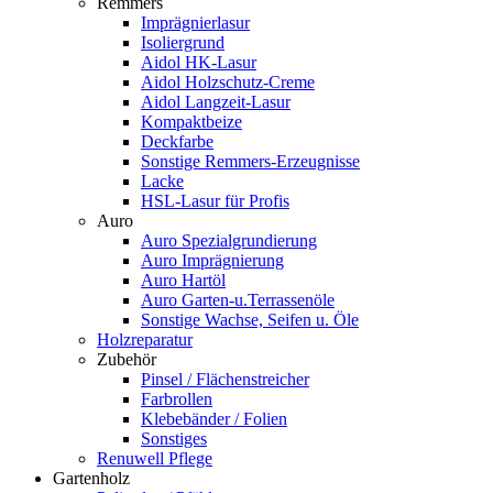
Remmers
Imprägnierlasur
Isoliergrund
Aidol HK-Lasur
Aidol Holzschutz-Creme
Aidol Langzeit-Lasur
Kompaktbeize
Deckfarbe
Sonstige Remmers-Erzeugnisse
Lacke
HSL-Lasur für Profis
Auro
Auro Spezialgrundierung
Auro Imprägnierung
Auro Hartöl
Auro Garten-u.Terrassenöle
Sonstige Wachse, Seifen u. Öle
Holzreparatur
Zubehör
Pinsel / Flächenstreicher
Farbrollen
Klebebänder / Folien
Sonstiges
Renuwell Pflege
Gartenholz