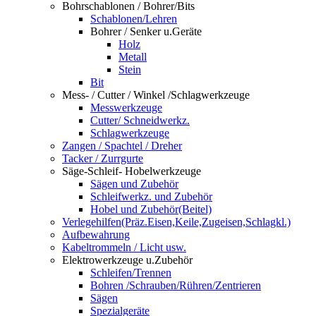
Bohrschablonen / Bohrer/Bits
Schablonen/Lehren
Bohrer / Senker u.Geräte
Holz
Metall
Stein
Bit
Mess- / Cutter / Winkel /Schlagwerkzeuge
Messwerkzeuge
Cutter/ Schneidwerkz.
Schlagwerkzeuge
Zangen / Spachtel / Dreher
Tacker / Zurrgurte
Säge-Schleif- Hobelwerkzeuge
Sägen und Zubehör
Schleifwerkz. und Zubehör
Hobel und Zubehör(Beitel)
Verlegehilfen(Präz.Eisen,Keile,Zugeisen,Schlagkl.)
Aufbewahrung
Kabeltrommeln / Licht usw.
Elektrowerkzeuge u.Zubehör
Schleifen/Trennen
Bohren /Schrauben/Rühren/Zentrieren
Sägen
Spezialgeräte