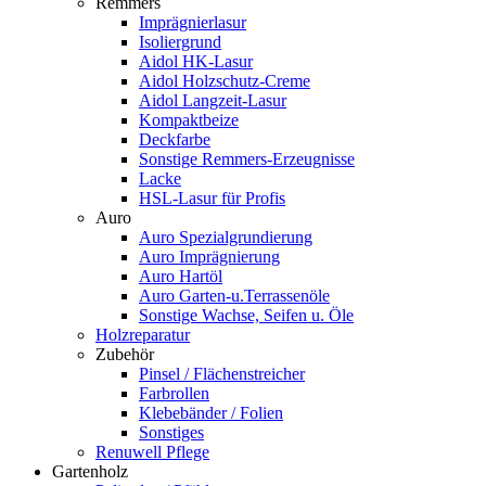
Remmers
Imprägnierlasur
Isoliergrund
Aidol HK-Lasur
Aidol Holzschutz-Creme
Aidol Langzeit-Lasur
Kompaktbeize
Deckfarbe
Sonstige Remmers-Erzeugnisse
Lacke
HSL-Lasur für Profis
Auro
Auro Spezialgrundierung
Auro Imprägnierung
Auro Hartöl
Auro Garten-u.Terrassenöle
Sonstige Wachse, Seifen u. Öle
Holzreparatur
Zubehör
Pinsel / Flächenstreicher
Farbrollen
Klebebänder / Folien
Sonstiges
Renuwell Pflege
Gartenholz