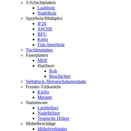
3-Schichtplatten
Laubholz
Nadelholz
Sperrholz/Multiplex
IF20
AW100
BFU
Kerto
Fräs-Sperrholz
Tischlerplatten
Faserplatten
MDF
Hartfaser
Roh
Beschichtet
Siebdruck-/Betonschalungsplatte
Fenster-Türkanteln
Kiefer
Meranti
Stammware
Laubhölzer
Nadelhölzer
Tropische Hölzer
Möbelbeschläge
Möbelverbinder