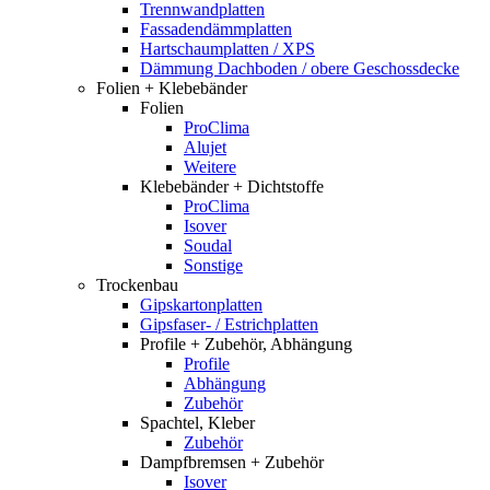
Trennwandplatten
Fassadendämmplatten
Hartschaumplatten / XPS
Dämmung Dachboden / obere Geschossdecke
Folien + Klebebänder
Folien
ProClima
Alujet
Weitere
Klebebänder + Dichtstoffe
ProClima
Isover
Soudal
Sonstige
Trockenbau
Gipskartonplatten
Gipsfaser- / Estrichplatten
Profile + Zubehör, Abhängung
Profile
Abhängung
Zubehör
Spachtel, Kleber
Zubehör
Dampfbremsen + Zubehör
Isover