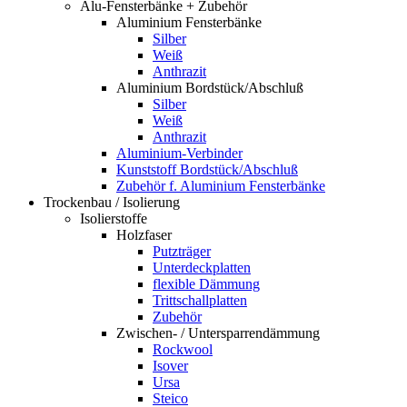
Alu-Fensterbänke + Zubehör
Aluminium Fensterbänke
Silber
Weiß
Anthrazit
Aluminium Bordstück/Abschluß
Silber
Weiß
Anthrazit
Aluminium-Verbinder
Kunststoff Bordstück/Abschluß
Zubehör f. Aluminium Fensterbänke
Trockenbau / Isolierung
Isolierstoffe
Holzfaser
Putzträger
Unterdeckplatten
flexible Dämmung
Trittschallplatten
Zubehör
Zwischen- / Untersparrendämmung
Rockwool
Isover
Ursa
Steico