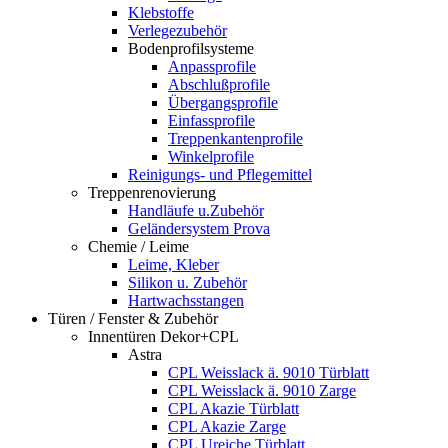
Klebstoffe
Verlegezubehör
Bodenprofilsysteme
Anpassprofile
Abschlußprofile
Übergangsprofile
Einfassprofile
Treppenkantenprofile
Winkelprofile
Reinigungs- und Pflegemittel
Treppenrenovierung
Handläufe u.Zubehör
Geländersystem Prova
Chemie / Leime
Leime, Kleber
Silikon u. Zubehör
Hartwachsstangen
Türen / Fenster & Zubehör
Innentüren Dekor+CPL
Astra
CPL Weisslack ä. 9010 Türblatt
CPL Weisslack ä. 9010 Zarge
CPL Akazie Türblatt
CPL Akazie Zarge
CPL Ureiche Türblatt