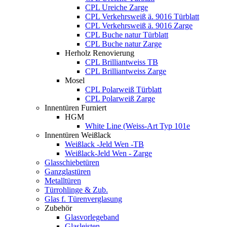
CPL Ureiche Zarge
CPL Verkehrsweiß ä. 9016 Türblatt
CPL Verkehrsweiß ä. 9016 Zarge
CPL Buche natur Türblatt
CPL Buche natur Zarge
Herholz Renovierung
CPL Brilliantweiss TB
CPL Brilliantweiss Zarge
Mosel
CPL Polarweiß Türblatt
CPL Polarweiß Zarge
Innentüren Furniert
HGM
White Line (Weiss-Art Typ 101e
Innentüren Weißlack
Weißlack -Jeld Wen -TB
Weißlack-Jeld Wen - Zarge
Glasschiebetüren
Ganzglastüren
Metalltüren
Türrohlinge & Zub.
Glas f. Türenverglasung
Zubehör
Glasvorlegeband
Glasleisten