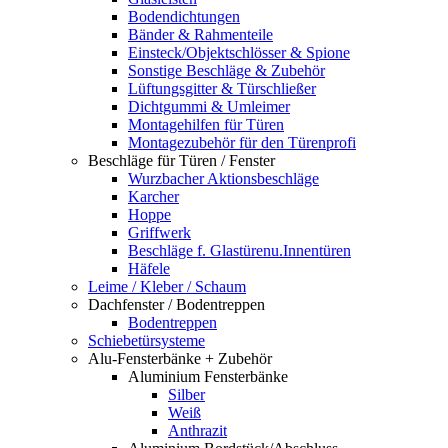
Bodendichtungen
Bänder & Rahmenteile
Einsteck/Objektschlösser & Spione
Sonstige Beschläge & Zubehör
Lüftungsgitter & Türschließer
Dichtgummi & Umleimer
Montagehilfen für Türen
Montagezubehör für den Türenprofi
Beschläge für Türen / Fenster
Wurzbacher Aktionsbeschläge
Karcher
Hoppe
Griffwerk
Beschläge f. Glastürenu.Innentüren
Häfele
Leime / Kleber / Schaum
Dachfenster / Bodentreppen
Bodentreppen
Schiebetürsysteme
Alu-Fensterbänke + Zubehör
Aluminium Fensterbänke
Silber
Weiß
Anthrazit