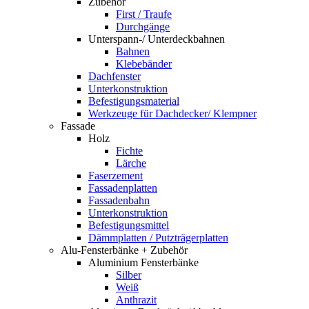
Zubehör
First / Traufe
Durchgänge
Unterspann-/ Unterdeckbahnen
Bahnen
Klebebänder
Dachfenster
Unterkonstruktion
Befestigungsmaterial
Werkzeuge für Dachdecker/ Klempner
Fassade
Holz
Fichte
Lärche
Faserzement
Fassadenplatten
Fassadenbahn
Unterkonstruktion
Befestigungsmittel
Dämmplatten / Putzträgerplatten
Alu-Fensterbänke + Zubehör
Aluminium Fensterbänke
Silber
Weiß
Anthrazit