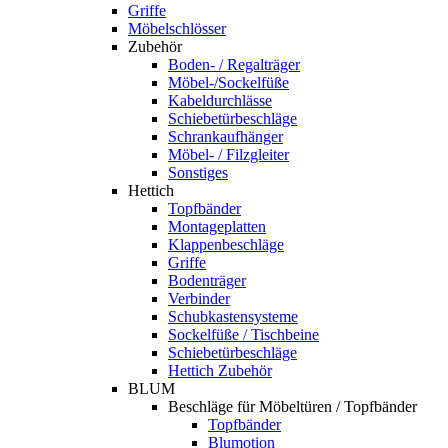
Griffe
Möbelschlösser
Zubehör
Boden- / Regalträger
Möbel-/Sockelfüße
Kabeldurchlässe
Schiebetürbeschläge
Schrankaufhänger
Möbel- / Filzgleiter
Sonstiges
Hettich
Topfbänder
Montageplatten
Klappenbeschläge
Griffe
Bodenträger
Verbinder
Schubkastensysteme
Sockelfüße / Tischbeine
Schiebetürbeschläge
Hettich Zubehör
BLUM
Beschläge für Möbeltüren / Topfbänder
Topfbänder
Blumotion