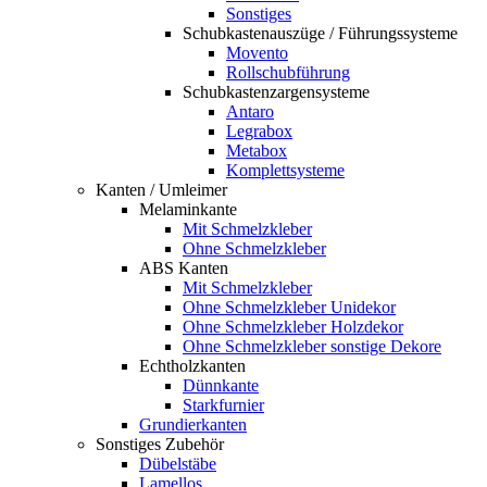
Sonstiges
Schubkastenauszüge / Führungssysteme
Movento
Rollschubführung
Schubkastenzargensysteme
Antaro
Legrabox
Metabox
Komplettsysteme
Kanten / Umleimer
Melaminkante
Mit Schmelzkleber
Ohne Schmelzkleber
ABS Kanten
Mit Schmelzkleber
Ohne Schmelzkleber Unidekor
Ohne Schmelzkleber Holzdekor
Ohne Schmelzkleber sonstige Dekore
Echtholzkanten
Dünnkante
Starkfurnier
Grundierkanten
Sonstiges Zubehör
Dübelstäbe
Lamellos