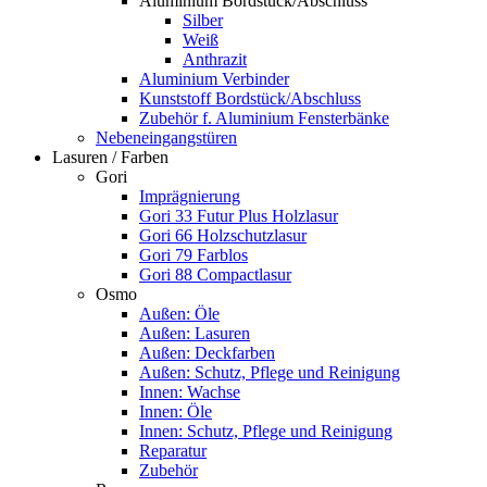
Aluminium Bordstück/Abschluss
Silber
Weiß
Anthrazit
Aluminium Verbinder
Kunststoff Bordstück/Abschluss
Zubehör f. Aluminium Fensterbänke
Nebeneingangstüren
Lasuren / Farben
Gori
Imprägnierung
Gori 33 Futur Plus Holzlasur
Gori 66 Holzschutzlasur
Gori 79 Farblos
Gori 88 Compactlasur
Osmo
Außen: Öle
Außen: Lasuren
Außen: Deckfarben
Außen: Schutz, Pflege und Reinigung
Innen: Wachse
Innen: Öle
Innen: Schutz, Pflege und Reinigung
Reparatur
Zubehör