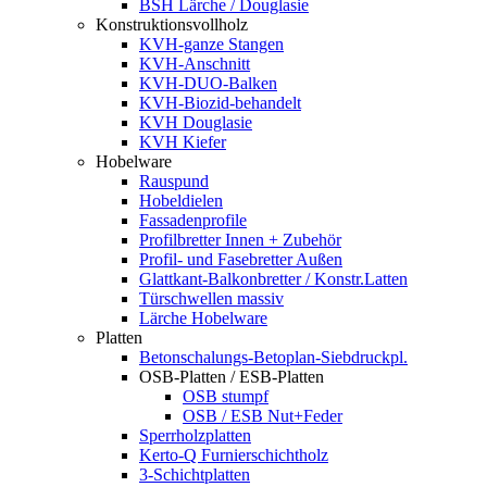
BSH Lärche / Douglasie
Konstruktionsvollholz
KVH-ganze Stangen
KVH-Anschnitt
KVH-DUO-Balken
KVH-Biozid-behandelt
KVH Douglasie
KVH Kiefer
Hobelware
Rauspund
Hobeldielen
Fassadenprofile
Profilbretter Innen + Zubehör
Profil- und Fasebretter Außen
Glattkant-Balkonbretter / Konstr.Latten
Türschwellen massiv
Lärche Hobelware
Platten
Betonschalungs-Betoplan-Siebdruckpl.
OSB-Platten / ESB-Platten
OSB stumpf
OSB / ESB Nut+Feder
Sperrholzplatten
Kerto-Q Furnierschichtholz
3-Schichtplatten