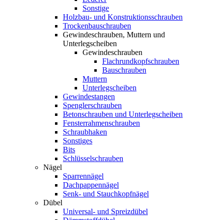
Sonstige
Holzbau- und Konstruktionsschrauben
Trockenbauschrauben
Gewindeschrauben, Muttern und
Unterlegscheiben
Gewindeschrauben
Flachrundkopfschrauben
Bauschrauben
Muttern
Unterlegscheiben
Gewindestangen
Spenglerschrauben
Betonschrauben und Unterlegscheiben
Fensterrahmenschrauben
Schraubhaken
Sonstiges
Bits
Schlüsselschrauben
Nägel
Sparrennägel
Dachpappennägel
Senk- und Stauchkopfnägel
Dübel
Universal- und Spreizdübel