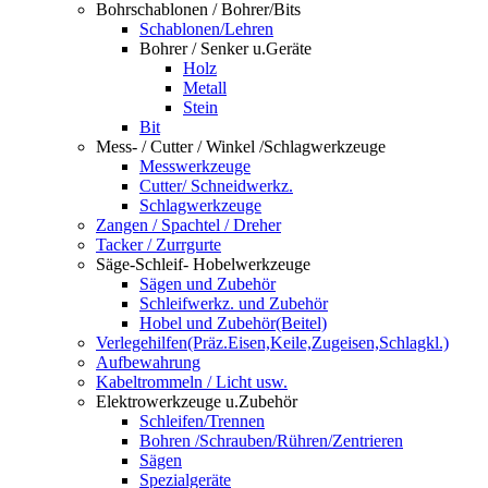
Bohrschablonen / Bohrer/Bits
Schablonen/Lehren
Bohrer / Senker u.Geräte
Holz
Metall
Stein
Bit
Mess- / Cutter / Winkel /Schlagwerkzeuge
Messwerkzeuge
Cutter/ Schneidwerkz.
Schlagwerkzeuge
Zangen / Spachtel / Dreher
Tacker / Zurrgurte
Säge-Schleif- Hobelwerkzeuge
Sägen und Zubehör
Schleifwerkz. und Zubehör
Hobel und Zubehör(Beitel)
Verlegehilfen(Präz.Eisen,Keile,Zugeisen,Schlagkl.)
Aufbewahrung
Kabeltrommeln / Licht usw.
Elektrowerkzeuge u.Zubehör
Schleifen/Trennen
Bohren /Schrauben/Rühren/Zentrieren
Sägen
Spezialgeräte