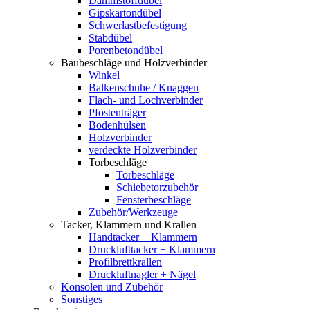
Dämmstoffdübel
Gipskartondübel
Schwerlastbefestigung
Stabdübel
Porenbetondübel
Baubeschläge und Holzverbinder
Winkel
Balkenschuhe / Knaggen
Flach- und Lochverbinder
Pfostenträger
Bodenhülsen
Holzverbinder
verdeckte Holzverbinder
Torbeschläge
Torbeschläge
Schiebetorzubehör
Fensterbeschläge
Zubehör/Werkzeuge
Tacker, Klammern und Krallen
Handtacker + Klammern
Drucklufttacker + Klammern
Profilbrettkrallen
Druckluftnagler + Nägel
Konsolen und Zubehör
Sonstiges