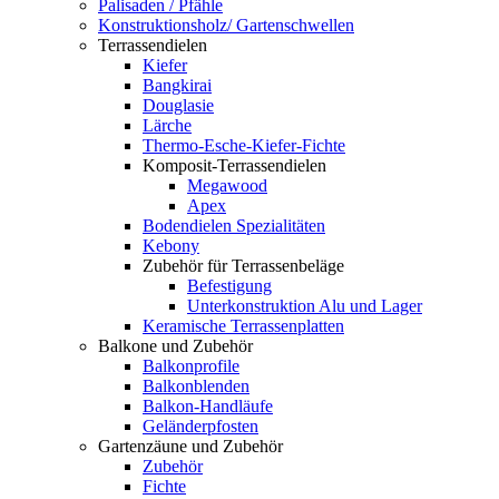
Palisaden / Pfähle
Konstruktionsholz/ Gartenschwellen
Terrassendielen
Kiefer
Bangkirai
Douglasie
Lärche
Thermo-Esche-Kiefer-Fichte
Komposit-Terrassendielen
Megawood
Apex
Bodendielen Spezialitäten
Kebony
Zubehör für Terrassenbeläge
Befestigung
Unterkonstruktion Alu und Lager
Keramische Terrassenplatten
Balkone und Zubehör
Balkonprofile
Balkonblenden
Balkon-Handläufe
Geländerpfosten
Gartenzäune und Zubehör
Zubehör
Fichte