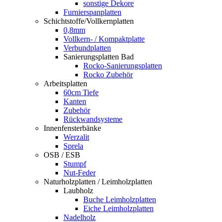
sonstige Dekore
Furnierspanplatten
Schichtstoffe/Vollkernplatten
0,8mm
Vollkern- / Kompaktplatte
Verbundplatten
Sanierungsplatten Bad
Rocko-Sanierungsplatten
Rocko Zubehör
Arbeitsplatten
60cm Tiefe
Kanten
Zubehör
Rückwandsysteme
Innenfensterbänke
Werzalit
Sprela
OSB / ESB
Stumpf
Nut-Feder
Naturholzplatten / Leimholzplatten
Laubholz
Buche Leimholzplatten
Eiche Leimholzplatten
Nadelholz