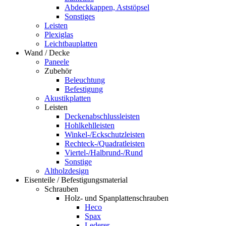
Abdeckkappen, Aststöpsel
Sonstiges
Leisten
Plexiglas
Leichtbauplatten
Wand / Decke
Paneele
Zubehör
Beleuchtung
Befestigung
Akustikplatten
Leisten
Deckenabschlussleisten
Hohlkehlleisten
Winkel-/Eckschutzleisten
Rechteck-/Quadratleisten
Viertel-/Halbrund-/Rund
Sonstige
Altholzdesign
Eisenteile / Befestigungsmaterial
Schrauben
Holz- und Spanplattenschrauben
Heco
Spax
Lederer