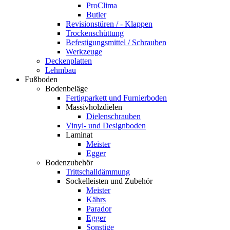
ProClima
Butler
Revisionstüren / - Klappen
Trockenschüttung
Befestigungsmittel / Schrauben
Werkzeuge
Deckenplatten
Lehmbau
Fußboden
Bodenbeläge
Fertigparkett und Furnierboden
Massivholzdielen
Dielenschrauben
Vinyl- und Designboden
Laminat
Meister
Egger
Bodenzubehör
Trittschalldämmung
Sockelleisten und Zubehör
Meister
Kährs
Parador
Egger
Sonstige