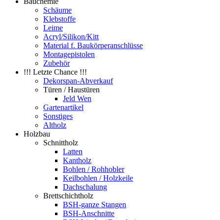
Bauchemie
Schäume
Klebstoffe
Leime
Acryl/Silikon/Kitt
Material f. Baukörperanschlüsse
Montagepistolen
Zubehör
!!! Letzte Chance !!!
Dekorspan-Abverkauf
Türen / Haustüren
Jeld Wen
Gartenartikel
Sonstiges
Altholz
Holzbau
Schnittholz
Latten
Kantholz
Bohlen / Rohhobler
Keilbohlen / Holzkeile
Dachschalung
Brettschichtholz
BSH-ganze Stangen
BSH-Anschnitte