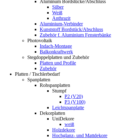
Aluminum Bordstücke/Abschluss
Silber
Weiß
Anthrazit
Aluminium-Verbinder
Kunststoff Bordstück/Abschluss
Zubehör f. Aluminium Fensterbänke
Photovoltaik
Indach-Montage
Balkonkraftwerk
Stegdoppelplatten und Zubehör
Platten und Profile
Zubehör
Platten / Tischlerbedarf
Spanplatten
Rohspanplatten
Stumpf
P2 (V20)
P3 (V100)
Leichtspanplatte
Dekorplatten
UniDekore
weiß
Holzdekore
Hochglanz- und Mattdekore