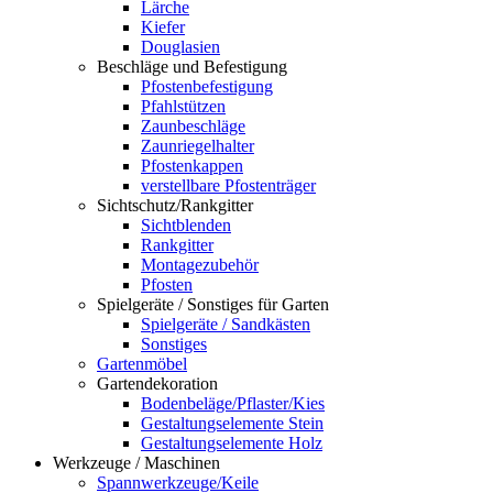
Lärche
Kiefer
Douglasien
Beschläge und Befestigung
Pfostenbefestigung
Pfahlstützen
Zaunbeschläge
Zaunriegelhalter
Pfostenkappen
verstellbare Pfostenträger
Sichtschutz/Rankgitter
Sichtblenden
Rankgitter
Montagezubehör
Pfosten
Spielgeräte / Sonstiges für Garten
Spielgeräte / Sandkästen
Sonstiges
Gartenmöbel
Gartendekoration
Bodenbeläge/Pflaster/Kies
Gestaltungselemente Stein
Gestaltungselemente Holz
Werkzeuge / Maschinen
Spannwerkzeuge/Keile