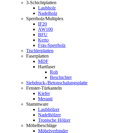
3-Schichtplatten
Laubholz
Nadelholz
Sperrholz/Multiplex
IF20
AW100
BFU
Kerto
Fräs-Sperrholz
Tischlerplatten
Faserplatten
MDF
Hartfaser
Roh
Beschichtet
Siebdruck-/Betonschalungsplatte
Fenster-Türkanteln
Kiefer
Meranti
Stammware
Laubhölzer
Nadelhölzer
Tropische Hölzer
Möbelbeschläge
Möbelverbinder