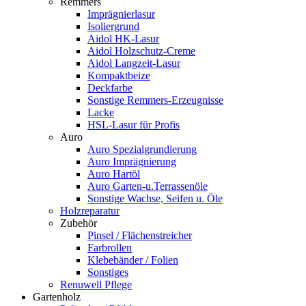
Remmers
Imprägnierlasur
Isoliergrund
Aidol HK-Lasur
Aidol Holzschutz-Creme
Aidol Langzeit-Lasur
Kompaktbeize
Deckfarbe
Sonstige Remmers-Erzeugnisse
Lacke
HSL-Lasur für Profis
Auro
Auro Spezialgrundierung
Auro Imprägnierung
Auro Hartöl
Auro Garten-u.Terrassenöle
Sonstige Wachse, Seifen u. Öle
Holzreparatur
Zubehör
Pinsel / Flächenstreicher
Farbrollen
Klebebänder / Folien
Sonstiges
Renuwell Pflege
Gartenholz