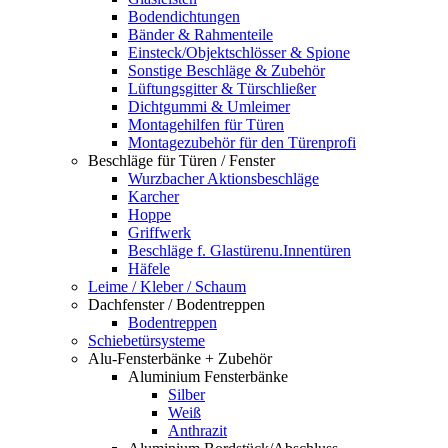
Bodendichtungen
Bänder & Rahmenteile
Einsteck/Objektschlösser & Spione
Sonstige Beschläge & Zubehör
Lüftungsgitter & Türschließer
Dichtgummi & Umleimer
Montagehilfen für Türen
Montagezubehör für den Türenprofi
Beschläge für Türen / Fenster
Wurzbacher Aktionsbeschläge
Karcher
Hoppe
Griffwerk
Beschläge f. Glastürenu.Innentüren
Häfele
Leime / Kleber / Schaum
Dachfenster / Bodentreppen
Bodentreppen
Schiebetürsysteme
Alu-Fensterbänke + Zubehör
Aluminium Fensterbänke
Silber
Weiß
Anthrazit