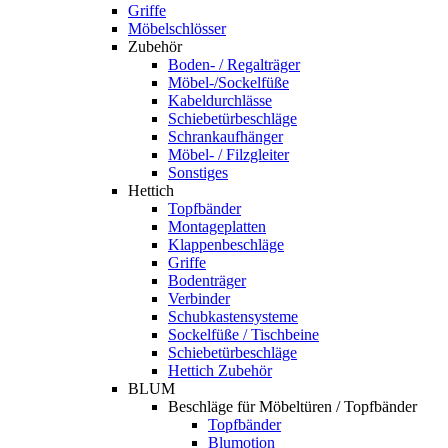
Griffe
Möbelschlösser
Zubehör
Boden- / Regalträger
Möbel-/Sockelfüße
Kabeldurchlässe
Schiebetürbeschläge
Schrankaufhänger
Möbel- / Filzgleiter
Sonstiges
Hettich
Topfbänder
Montageplatten
Klappenbeschläge
Griffe
Bodenträger
Verbinder
Schubkastensysteme
Sockelfüße / Tischbeine
Schiebetürbeschläge
Hettich Zubehör
BLUM
Beschläge für Möbeltüren / Topfbänder
Topfbänder
Blumotion