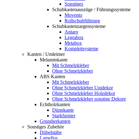
Sonstiges
Schubkastenauszüge / Führungssysteme
Movento
Rollschubführung
Schubkastenzargensysteme
Antaro
Legrabox
Metabox
Komplettsysteme
Kanten / Umleimer
Melaminkante
Mit Schmelzkleber
Ohne Schmelzkleber
ABS Kanten
Mit Schmelzkleber
Ohne Schmelzkleber Unidekor
Ohne Schmelzkleber Holzdekor
Ohne Schmelzkleber sonstige Dekore
Echtholzkanten
Dünnkante
Starkfurnier
Grundierkanten
Sonstiges Zubehör
Dübelstäbe
Lamellos