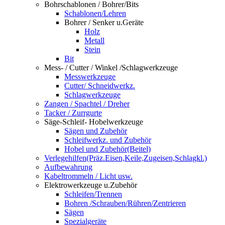
Bohrschablonen / Bohrer/Bits
Schablonen/Lehren
Bohrer / Senker u.Geräte
Holz
Metall
Stein
Bit
Mess- / Cutter / Winkel /Schlagwerkzeuge
Messwerkzeuge
Cutter/ Schneidwerkz.
Schlagwerkzeuge
Zangen / Spachtel / Dreher
Tacker / Zurrgurte
Säge-Schleif- Hobelwerkzeuge
Sägen und Zubehör
Schleifwerkz. und Zubehör
Hobel und Zubehör(Beitel)
Verlegehilfen(Präz.Eisen,Keile,Zugeisen,Schlagkl.)
Aufbewahrung
Kabeltrommeln / Licht usw.
Elektrowerkzeuge u.Zubehör
Schleifen/Trennen
Bohren /Schrauben/Rühren/Zentrieren
Sägen
Spezialgeräte