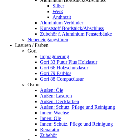
Aluminium Bordstück/Abschluss
Silber
Weiß
Anthrazit
Aluminium Verbinder
Kunststoff Bordstück/Abschluss
Zubehör f. Aluminium Fensterbänke
Nebeneingangstüren
Lasuren / Farben
Gori
Imprägnierung
Gori 33 Futur Plus Holzlasur
Gori 66 Holzschutzlasur
Gori 79 Farblos
Gori 88 Compactlasur
Osmo
Außen: Öle
Außen: Lasuren
Außen: Deckfarben
Außen: Schutz, Pflege und Reinigung
Innen: Wachse
Innen: Öle
Innen: Schutz, Pflege und Reinigung
Reparatur
Zubehör