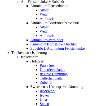
Alu-Fensterbänke + Zubehör
Aluminium Fensterbänke
Silber
Weiß
Anthrazit
Aluminium Bordstück/Abschluß
Silber
Weiß
Anthrazit
Aluminium-Verbinder
Kunststoff Bordstück/Abschluß
Zubehör f. Aluminium Fensterbänke
Trockenbau / Isolierung
Isolierstoffe
Holzfaser
Putzträger
Unterdeckplatten
flexible Dämmung
Trittschallplatten
Zubehör
Zwischen- / Untersparrendämmung
Rockwool
Isover
Ursa
Steico