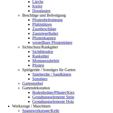
Lärche
Kiefer
Douglasien
Beschläge und Befestigung
Pfostenbefestigung
Pfahlstützen
Zaunbeschläge
Zaunriegelhalter
Pfostenkappen
verstellbare Pfostenträger
Sichtschutz/Rankgitter
Sichtblenden
Rankgitter
Montagezubehör
Pfosten
Spielgeräte / Sonstiges für Garten
Spielgeräte / Sandkästen
Sonstiges
Gartenmöbel
Gartendekoration
Bodenbeläge/Pflaster/Kies
Gestaltungselemente Stein
Gestaltungselemente Holz
Werkzeuge / Maschinen
Spannwerkzeuge/Keile