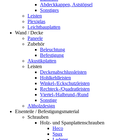
Abdeckkappen, Aststöpsel
Sonstiges
Leisten
Plexiglas
Leichtbauplatten
Wand / Decke
Paneele
Zubehör
Beleuchtung
Befestigung
Akustikplatten
Leisten
Deckenabschlussleisten
Hohlkehlleisten
Winkel-/Eckschutzleisten
Rechteck-/Quadratleisten
Viertel-/Halbrund-/Rund
Sonstige
Altholzdesign
Eisenteile / Befestigungsmaterial
Schrauben
Holz- und Spanplattenschrauben
Heco
Spax
Lederer