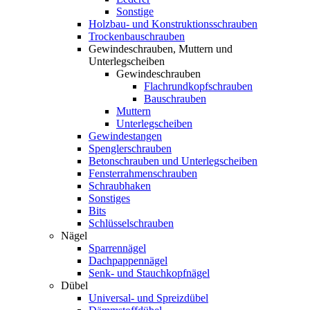
Sonstige
Holzbau- und Konstruktionsschrauben
Trockenbauschrauben
Gewindeschrauben, Muttern und
Unterlegscheiben
Gewindeschrauben
Flachrundkopfschrauben
Bauschrauben
Muttern
Unterlegscheiben
Gewindestangen
Spenglerschrauben
Betonschrauben und Unterlegscheiben
Fensterrahmenschrauben
Schraubhaken
Sonstiges
Bits
Schlüsselschrauben
Nägel
Sparrennägel
Dachpappennägel
Senk- und Stauchkopfnägel
Dübel
Universal- und Spreizdübel