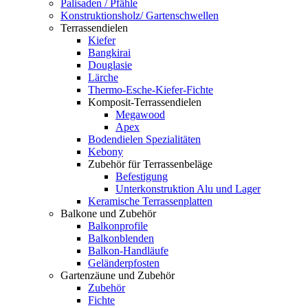
Palisaden / Pfähle
Konstruktionsholz/ Gartenschwellen
Terrassendielen
Kiefer
Bangkirai
Douglasie
Lärche
Thermo-Esche-Kiefer-Fichte
Komposit-Terrassendielen
Megawood
Apex
Bodendielen Spezialitäten
Kebony
Zubehör für Terrassenbeläge
Befestigung
Unterkonstruktion Alu und Lager
Keramische Terrassenplatten
Balkone und Zubehör
Balkonprofile
Balkonblenden
Balkon-Handläufe
Geländerpfosten
Gartenzäune und Zubehör
Zubehör
Fichte