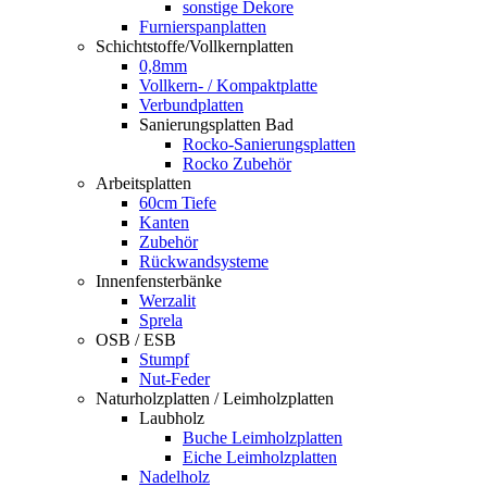
sonstige Dekore
Furnierspanplatten
Schichtstoffe/Vollkernplatten
0,8mm
Vollkern- / Kompaktplatte
Verbundplatten
Sanierungsplatten Bad
Rocko-Sanierungsplatten
Rocko Zubehör
Arbeitsplatten
60cm Tiefe
Kanten
Zubehör
Rückwandsysteme
Innenfensterbänke
Werzalit
Sprela
OSB / ESB
Stumpf
Nut-Feder
Naturholzplatten / Leimholzplatten
Laubholz
Buche Leimholzplatten
Eiche Leimholzplatten
Nadelholz