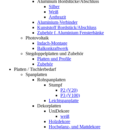
Aluminum Bordstücke/Abschluss
Silber
Weiß
Anthrazit
Aluminium-Verbinder
Kunststoff Bordstück/Abschluss
Zubehör f. Aluminium Fensterbänke
Photovoltaik
Indach-Montage
Balkonkraftwerk
Stegdoppelplatten und Zubehör
Platten und Profile
Zubehör
Platten / Tischlerbedarf
Spanplatten
Rohspanplatten
Stumpf
P2 (V20)
P3 (V100)
Leichtspanplatte
Dekorplatten
UniDekore
weiß
Holzdekore
Hochglanz- und Mattdekore