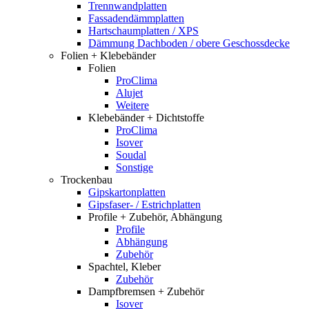
Trennwandplatten
Fassadendämmplatten
Hartschaumplatten / XPS
Dämmung Dachboden / obere Geschossdecke
Folien + Klebebänder
Folien
ProClima
Alujet
Weitere
Klebebänder + Dichtstoffe
ProClima
Isover
Soudal
Sonstige
Trockenbau
Gipskartonplatten
Gipsfaser- / Estrichplatten
Profile + Zubehör, Abhängung
Profile
Abhängung
Zubehör
Spachtel, Kleber
Zubehör
Dampfbremsen + Zubehör
Isover