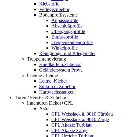
Klebstoffe
Verlegezubehör
Bodenprofilsysteme
Anpassprofile
Abschlußprofile
Übergangsprofile
Einfassprofile
Treppenkantenprofile
Winkelprofile
Reinigungs- und Pflegemittel
Treppenrenovierung
Handläufe u.Zubehör
Geländersystem Prova
Chemie / Leime
Leime, Kleber
Silikon u. Zubehör
Hartwachsstangen
Türen / Fenster & Zubehör
Innentüren Dekor+CPL
Astra
CPL Weisslack ä. 9010 Türblatt
CPL Weisslack ä. 9010 Zarge
CPL Akazie Türblatt
CPL Akazie Zarge
CPL Ureiche Türblatt