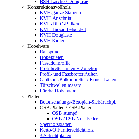
BSH Lärche / Douglasie
Konstruktionsvollholz
KVH-ganze Stangen
KVH-Anschnitt
KVH-DUO-Balken
KVH-Biozid-behandelt
KVH Douglasie
KVH Kiefer
Hobelware
Rauspund
Hobeldielen
Fassadenprofile
Profilbretter Innen + Zubehör
Profil- und Fasebretter Außen
Glattkant-Balkonbretter / Konstr.Latten
Türschwellen massiv
Lärche Hobelware
Platten
Betonschalungs-Betoplan-Siebdruckpl.
OSB-Platten / ESB-Platten
OSB stumpf
OSB / ESB Nut+Feder
Sperrholzplatten
Kerto-Q Furnierschichtholz
3-Schichtplatten