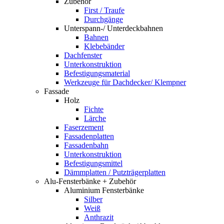
Zubehör
First / Traufe
Durchgänge
Unterspann-/ Unterdeckbahnen
Bahnen
Klebebänder
Dachfenster
Unterkonstruktion
Befestigungsmaterial
Werkzeuge für Dachdecker/ Klempner
Fassade
Holz
Fichte
Lärche
Faserzement
Fassadenplatten
Fassadenbahn
Unterkonstruktion
Befestigungsmittel
Dämmplatten / Putzträgerplatten
Alu-Fensterbänke + Zubehör
Aluminium Fensterbänke
Silber
Weiß
Anthrazit