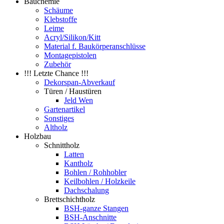
Bauchemie
Schäume
Klebstoffe
Leime
Acryl/Silikon/Kitt
Material f. Baukörperanschlüsse
Montagepistolen
Zubehör
!!! Letzte Chance !!!
Dekorspan-Abverkauf
Türen / Haustüren
Jeld Wen
Gartenartikel
Sonstiges
Altholz
Holzbau
Schnittholz
Latten
Kantholz
Bohlen / Rohhobler
Keilbohlen / Holzkeile
Dachschalung
Brettschichtholz
BSH-ganze Stangen
BSH-Anschnitte