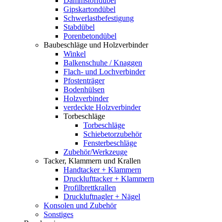
Dämmstoffdübel
Gipskartondübel
Schwerlastbefestigung
Stabdübel
Porenbetondübel
Baubeschläge und Holzverbinder
Winkel
Balkenschuhe / Knaggen
Flach- und Lochverbinder
Pfostenträger
Bodenhülsen
Holzverbinder
verdeckte Holzverbinder
Torbeschläge
Torbeschläge
Schiebetorzubehör
Fensterbeschläge
Zubehör/Werkzeuge
Tacker, Klammern und Krallen
Handtacker + Klammern
Drucklufttacker + Klammern
Profilbrettkrallen
Druckluftnagler + Nägel
Konsolen und Zubehör
Sonstiges