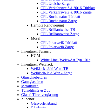
CPL Ureiche Zarge
CPL Verkehrsweiß ä. 9016 Türblatt
CPL Verkehrsweiß ä. 9016 Zarge
CPL Buche natur Türblatt
CPL Buche natur Zarge
Herholz Renovierung
CPL Brilliantweiss TB
CPL Brilliantweiss Zarge
Mosel
CPL Polarweiß Türblatt
CPL Polarweiß Zarge
Innentüren Furniert
HGM
White Line (Weiss-Art Typ 101e
Innentüren Weißlack
Weißlack -Jeld Wen -TB
Weißlack-Jeld Wen - Zarge
Glasschiebetüren
Ganzglastüren
Metalltüren
Türrohlinge & Zub.
Glas f. Türenverglasung
Zubehör
Glasvorlegeband
Glasleisten