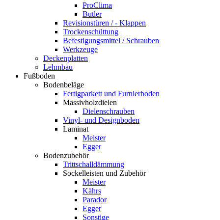
ProClima
Butler
Revisionstüren / - Klappen
Trockenschüttung
Befestigungsmittel / Schrauben
Werkzeuge
Deckenplatten
Lehmbau
Fußboden
Bodenbeläge
Fertigparkett und Furnierboden
Massivholzdielen
Dielenschrauben
Vinyl- und Designboden
Laminat
Meister
Egger
Bodenzubehör
Trittschalldämmung
Sockelleisten und Zubehör
Meister
Kährs
Parador
Egger
Sonstige