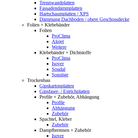
Trennwandplatten
Fassadendämmplatten
Hartschaumplatten / XPS
Dämmung Dachboden / obere Geschossdecke
Folien + Klebebänder
Folien
ProClima
Alujet
Weitere
Klebebänder + Dichtstoffe
ProClima
Isover
Soudal
Sonstige
Trockenbau
Gipskartonplatten
Gipsfaser- / Estrichplatten
Profile + Zubehör, Abhängung
Profile
Abhängung
Zubehör
Spachtel, Kleber
Zubehör
Dampfbremsen + Zubehör
Isover