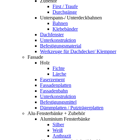
Zubehör
First / Traufe
Durchgänge
Unterspann-/ Unterdeckbahnen
Bahnen
Klebebänder
Dachfenster
Unterkonstruktion
Befestigungsmaterial
Werkzeuge für Dachdecker/ Klempner
Fassade
Holz
Fichte
Lärche
Faserzement
Fassadenplatten
Fassadenbahn
Unterkonstruktion
Befestigungsmittel
Dämmplatten / Putzträgerplatten
Alu-Fensterbänke + Zubehör
Aluminium Fensterbänke
Silber
Weiß
Anthrazit