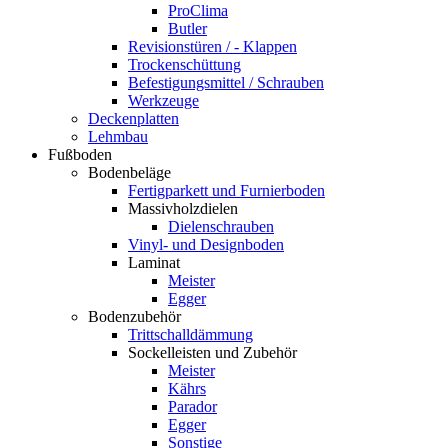
ProClima
Butler
Revisionstüren / - Klappen
Trockenschüttung
Befestigungsmittel / Schrauben
Werkzeuge
Deckenplatten
Lehmbau
Fußboden
Bodenbeläge
Fertigparkett und Furnierboden
Massivholzdielen
Dielenschrauben
Vinyl- und Designboden
Laminat
Meister
Egger
Bodenzubehör
Trittschalldämmung
Sockelleisten und Zubehör
Meister
Kährs
Parador
Egger
Sonstige