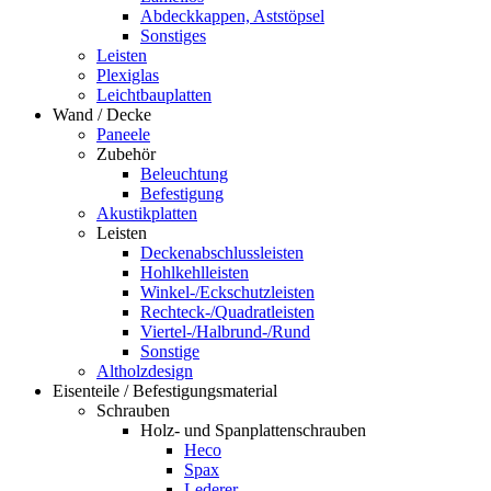
Abdeckkappen, Aststöpsel
Sonstiges
Leisten
Plexiglas
Leichtbauplatten
Wand / Decke
Paneele
Zubehör
Beleuchtung
Befestigung
Akustikplatten
Leisten
Deckenabschlussleisten
Hohlkehlleisten
Winkel-/Eckschutzleisten
Rechteck-/Quadratleisten
Viertel-/Halbrund-/Rund
Sonstige
Altholzdesign
Eisenteile / Befestigungsmaterial
Schrauben
Holz- und Spanplattenschrauben
Heco
Spax
Lederer