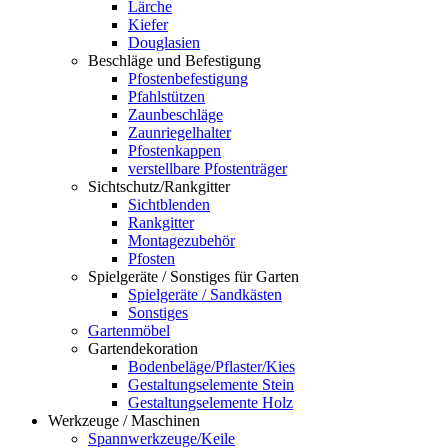
Lärche
Kiefer
Douglasien
Beschläge und Befestigung
Pfostenbefestigung
Pfahlstützen
Zaunbeschläge
Zaunriegelhalter
Pfostenkappen
verstellbare Pfostenträger
Sichtschutz/Rankgitter
Sichtblenden
Rankgitter
Montagezubehör
Pfosten
Spielgeräte / Sonstiges für Garten
Spielgeräte / Sandkästen
Sonstiges
Gartenmöbel
Gartendekoration
Bodenbeläge/Pflaster/Kies
Gestaltungselemente Stein
Gestaltungselemente Holz
Werkzeuge / Maschinen
Spannwerkzeuge/Keile