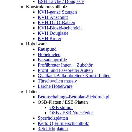
BSH Lärche / Douglasie
Konstruktionsvollholz
KVH-ganze Stangen
KVH-Anschnitt
KVH-DUO-Balken
KVH-Biozid-behandelt
KVH Douglasie
KVH Kiefer
Hobelware
Rauspund
Hobeldielen
Fassadenprofile
Profilbretter Innen + Zubehör
Profil- und Fasebretter Außen
Glattkant-Balkonbretter / Konstr.Latten
Türschwellen massiv
Lärche Hobelware
Platten
Betonschalungs-Betoplan-Siebdruckpl.
OSB-Platten / ESB-Platten
OSB stumpf
OSB / ESB Nut+Feder
Sperrholzplatten
Kerto-Q Furnierschichtholz
3-Schichtplatten