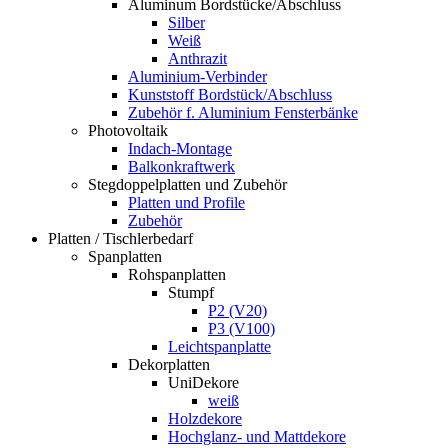
Aluminum Bordstücke/Abschluss
Silber
Weiß
Anthrazit
Aluminium-Verbinder
Kunststoff Bordstück/Abschluss
Zubehör f. Aluminium Fensterbänke
Photovoltaik
Indach-Montage
Balkonkraftwerk
Stegdoppelplatten und Zubehör
Platten und Profile
Zubehör
Platten / Tischlerbedarf
Spanplatten
Rohspanplatten
Stumpf
P2 (V20)
P3 (V100)
Leichtspanplatte
Dekorplatten
UniDekore
weiß
Holzdekore
Hochglanz- und Mattdekore