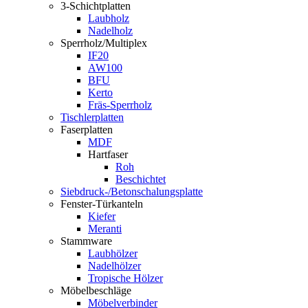
3-Schichtplatten
Laubholz
Nadelholz
Sperrholz/Multiplex
IF20
AW100
BFU
Kerto
Fräs-Sperrholz
Tischlerplatten
Faserplatten
MDF
Hartfaser
Roh
Beschichtet
Siebdruck-/Betonschalungsplatte
Fenster-Türkanteln
Kiefer
Meranti
Stammware
Laubhölzer
Nadelhölzer
Tropische Hölzer
Möbelbeschläge
Möbelverbinder