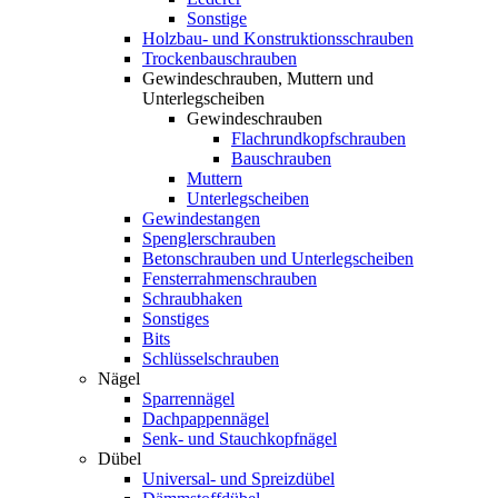
Sonstige
Holzbau- und Konstruktionsschrauben
Trockenbauschrauben
Gewindeschrauben, Muttern und
Unterlegscheiben
Gewindeschrauben
Flachrundkopfschrauben
Bauschrauben
Muttern
Unterlegscheiben
Gewindestangen
Spenglerschrauben
Betonschrauben und Unterlegscheiben
Fensterrahmenschrauben
Schraubhaken
Sonstiges
Bits
Schlüsselschrauben
Nägel
Sparrennägel
Dachpappennägel
Senk- und Stauchkopfnägel
Dübel
Universal- und Spreizdübel