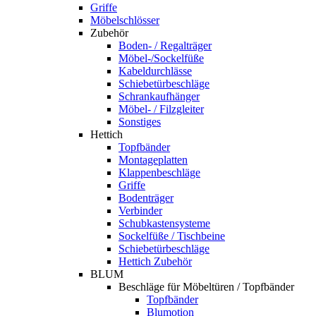
Griffe
Möbelschlösser
Zubehör
Boden- / Regalträger
Möbel-/Sockelfüße
Kabeldurchlässe
Schiebetürbeschläge
Schrankaufhänger
Möbel- / Filzgleiter
Sonstiges
Hettich
Topfbänder
Montageplatten
Klappenbeschläge
Griffe
Bodenträger
Verbinder
Schubkastensysteme
Sockelfüße / Tischbeine
Schiebetürbeschläge
Hettich Zubehör
BLUM
Beschläge für Möbeltüren / Topfbänder
Topfbänder
Blumotion