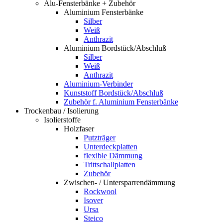
Alu-Fensterbänke + Zubehör
Aluminium Fensterbänke
Silber
Weiß
Anthrazit
Aluminium Bordstück/Abschluß
Silber
Weiß
Anthrazit
Aluminium-Verbinder
Kunststoff Bordstück/Abschluß
Zubehör f. Aluminium Fensterbänke
Trockenbau / Isolierung
Isolierstoffe
Holzfaser
Putzträger
Unterdeckplatten
flexible Dämmung
Trittschallplatten
Zubehör
Zwischen- / Untersparrendämmung
Rockwool
Isover
Ursa
Steico