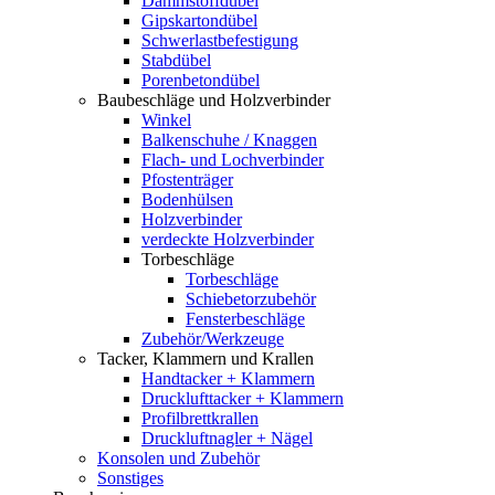
Dämmstoffdübel
Gipskartondübel
Schwerlastbefestigung
Stabdübel
Porenbetondübel
Baubeschläge und Holzverbinder
Winkel
Balkenschuhe / Knaggen
Flach- und Lochverbinder
Pfostenträger
Bodenhülsen
Holzverbinder
verdeckte Holzverbinder
Torbeschläge
Torbeschläge
Schiebetorzubehör
Fensterbeschläge
Zubehör/Werkzeuge
Tacker, Klammern und Krallen
Handtacker + Klammern
Drucklufttacker + Klammern
Profilbrettkrallen
Druckluftnagler + Nägel
Konsolen und Zubehör
Sonstiges