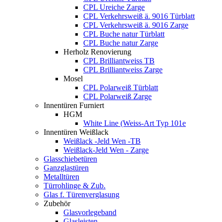
CPL Ureiche Zarge
CPL Verkehrsweiß ä. 9016 Türblatt
CPL Verkehrsweiß ä. 9016 Zarge
CPL Buche natur Türblatt
CPL Buche natur Zarge
Herholz Renovierung
CPL Brilliantweiss TB
CPL Brilliantweiss Zarge
Mosel
CPL Polarweiß Türblatt
CPL Polarweiß Zarge
Innentüren Furniert
HGM
White Line (Weiss-Art Typ 101e
Innentüren Weißlack
Weißlack -Jeld Wen -TB
Weißlack-Jeld Wen - Zarge
Glasschiebetüren
Ganzglastüren
Metalltüren
Türrohlinge & Zub.
Glas f. Türenverglasung
Zubehör
Glasvorlegeband
Glasleisten