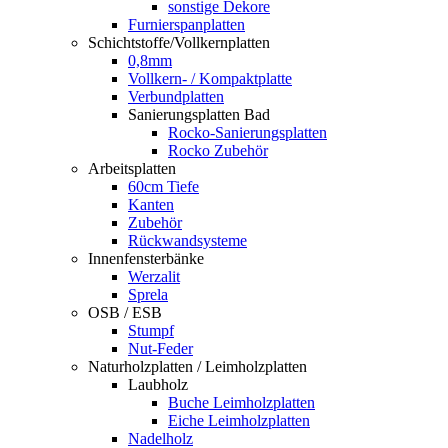
sonstige Dekore
Furnierspanplatten
Schichtstoffe/Vollkernplatten
0,8mm
Vollkern- / Kompaktplatte
Verbundplatten
Sanierungsplatten Bad
Rocko-Sanierungsplatten
Rocko Zubehör
Arbeitsplatten
60cm Tiefe
Kanten
Zubehör
Rückwandsysteme
Innenfensterbänke
Werzalit
Sprela
OSB / ESB
Stumpf
Nut-Feder
Naturholzplatten / Leimholzplatten
Laubholz
Buche Leimholzplatten
Eiche Leimholzplatten
Nadelholz