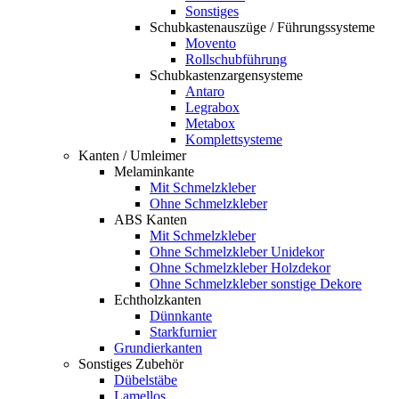
Sonstiges
Schubkastenauszüge / Führungssysteme
Movento
Rollschubführung
Schubkastenzargensysteme
Antaro
Legrabox
Metabox
Komplettsysteme
Kanten / Umleimer
Melaminkante
Mit Schmelzkleber
Ohne Schmelzkleber
ABS Kanten
Mit Schmelzkleber
Ohne Schmelzkleber Unidekor
Ohne Schmelzkleber Holzdekor
Ohne Schmelzkleber sonstige Dekore
Echtholzkanten
Dünnkante
Starkfurnier
Grundierkanten
Sonstiges Zubehör
Dübelstäbe
Lamellos