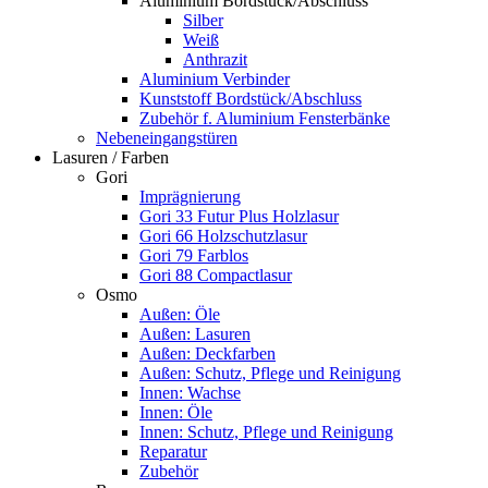
Aluminium Bordstück/Abschluss
Silber
Weiß
Anthrazit
Aluminium Verbinder
Kunststoff Bordstück/Abschluss
Zubehör f. Aluminium Fensterbänke
Nebeneingangstüren
Lasuren / Farben
Gori
Imprägnierung
Gori 33 Futur Plus Holzlasur
Gori 66 Holzschutzlasur
Gori 79 Farblos
Gori 88 Compactlasur
Osmo
Außen: Öle
Außen: Lasuren
Außen: Deckfarben
Außen: Schutz, Pflege und Reinigung
Innen: Wachse
Innen: Öle
Innen: Schutz, Pflege und Reinigung
Reparatur
Zubehör