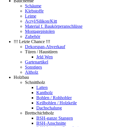
Bauchemie
Schäume
Klebstoffe
Leime
Acryl/Silikon/Kitt
Material f. Baukörperanschlüsse
Montagepistolen
Zubehör
!!! Letzte Chance !!!
Dekorspan-Abverkauf
Türen / Haustüren
Jeld Wen
Gartenartikel
Sonstiges
Altholz
Holzbau
Schnittholz
Latten
Kantholz
Bohlen / Rohhobler
Keilbohlen / Holzkeile
Dachschalung
Brettschichtholz
BSH-ganze Stangen
BSH-Anschnitte