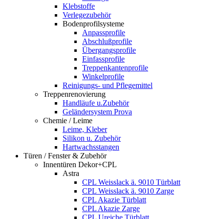
Klebstoffe
Verlegezubehör
Bodenprofilsysteme
Anpassprofile
Abschlußprofile
Übergangsprofile
Einfassprofile
Treppenkantenprofile
Winkelprofile
Reinigungs- und Pflegemittel
Treppenrenovierung
Handläufe u.Zubehör
Geländersystem Prova
Chemie / Leime
Leime, Kleber
Silikon u. Zubehör
Hartwachsstangen
Türen / Fenster & Zubehör
Innentüren Dekor+CPL
Astra
CPL Weisslack ä. 9010 Türblatt
CPL Weisslack ä. 9010 Zarge
CPL Akazie Türblatt
CPL Akazie Zarge
CPL Ureiche Türblatt