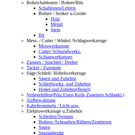
Bohrschablonen / Bohrer/Bits
Schablonen/Lehren
Bohrer / Senker u.Geräte
Holz
Metall
Stein
Bit
Mess- / Cutter / Winkel /Schlagwerkzeuge
Messwerkzeuge
Cutter/ Schneidwerkz.
Schlagwerkzeuge
Zangen / Spachtel / Dreher
Tacker / Zurrgurte
Säge-Schleif- Hobelwerkzeuge
Sägen und Zubehör
Schleifwerkz. und Zubehör
Hobel und Zubehör(Beitel)
Verlegehilfen(Präz.Eisen,Keile,Zugeisen,Schlagkl.)
Aufbewahrung
Kabeltrommeln / Licht usw.
Elektrowerkzeuge u.Zubehör
Schleifen/Trennen
Bohren /Schrauben/Rühren/Zentrieren
Sägen
Spezialgeräte