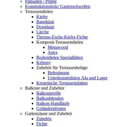
Palisaden / Pfähle
Konstruktionsholz/ Gartenschwellen
Terrassendielen
Kiefer
Bangkirai
Douglasie
Lärche
Thermo-Esche-Kiefer-Fichte
Komposit-Terrassendielen
Megawood
Apex
Bodendielen Spezialitäten
Kebony
Zubehör für Terrassenbeläge
Befestigung
Unterkonstruktion Alu und Lager
Keramische Terrassenplatten
Balkone und Zubehör
Balkonprofile
Balkonblenden
Balkon-Handläufe
Geländerpfosten
Gartenzäune und Zubehör
Zubehör
Fichte