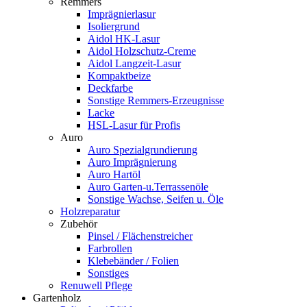
Remmers
Imprägnierlasur
Isoliergrund
Aidol HK-Lasur
Aidol Holzschutz-Creme
Aidol Langzeit-Lasur
Kompaktbeize
Deckfarbe
Sonstige Remmers-Erzeugnisse
Lacke
HSL-Lasur für Profis
Auro
Auro Spezialgrundierung
Auro Imprägnierung
Auro Hartöl
Auro Garten-u.Terrassenöle
Sonstige Wachse, Seifen u. Öle
Holzreparatur
Zubehör
Pinsel / Flächenstreicher
Farbrollen
Klebebänder / Folien
Sonstiges
Renuwell Pflege
Gartenholz