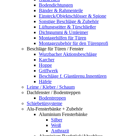
Bodendichtungen
Bänder & Rahmenteile
Einsteck/Objektschlösser & Spione
Sonstige Beschläge & Zubehör
Lüftungsgitter & Türschließer
Dichtgummi & Umleimer
Montagehilfen für Türen
Montagezubehör für den Türenprofi
Beschläge für Türen / Fenster
Wurzbacher Aktionsbeschläge
Karcher
Hoppe
Griffwerk
Beschläge f. Glastürenu.Innentüren
Häfele
Leime / Kleber / Schaum
Dachfenster / Bodentreppen
Bodentreppen
Schiebetürsysteme
Alu-Fensterbänke + Zubehör
Aluminium Fensterbänke
Silber
Weiß
Anthrazit