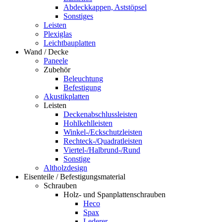
Abdeckkappen, Aststöpsel
Sonstiges
Leisten
Plexiglas
Leichtbauplatten
Wand / Decke
Paneele
Zubehör
Beleuchtung
Befestigung
Akustikplatten
Leisten
Deckenabschlussleisten
Hohlkehlleisten
Winkel-/Eckschutzleisten
Rechteck-/Quadratleisten
Viertel-/Halbrund-/Rund
Sonstige
Altholzdesign
Eisenteile / Befestigungsmaterial
Schrauben
Holz- und Spanplattenschrauben
Heco
Spax
Lederer