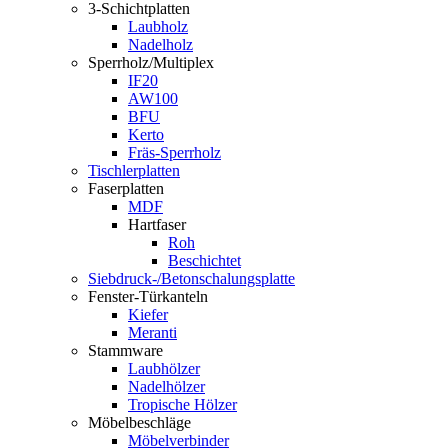
3-Schichtplatten
Laubholz
Nadelholz
Sperrholz/Multiplex
IF20
AW100
BFU
Kerto
Fräs-Sperrholz
Tischlerplatten
Faserplatten
MDF
Hartfaser
Roh
Beschichtet
Siebdruck-/Betonschalungsplatte
Fenster-Türkanteln
Kiefer
Meranti
Stammware
Laubhölzer
Nadelhölzer
Tropische Hölzer
Möbelbeschläge
Möbelverbinder