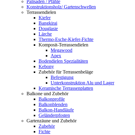
Palisaden / Pfähle
Konstruktionsholz/ Gartenschwellen
Terrassendielen
Kiefer
Bangkirai
Douglasie
Lärche
Thermo-Esche-Kiefer-Fichte
Komposit-Terrassendielen
Megawood
Apex
Bodendielen Spezialitäten
Kebony
Zubehör für Terrassenbeläge
Befestigung
Unterkonstruktion Alu und Lager
Keramische Terrassenplatten
Balkone und Zubehör
Balkonprofile
Balkonblenden
Balkon-Handläufe
Geländerpfosten
Gartenzäune und Zubehör
Zubehör
Fichte