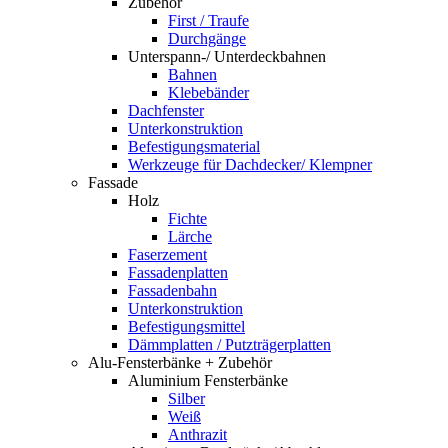
Zubehör
First / Traufe
Durchgänge
Unterspann-/ Unterdeckbahnen
Bahnen
Klebebänder
Dachfenster
Unterkonstruktion
Befestigungsmaterial
Werkzeuge für Dachdecker/ Klempner
Fassade
Holz
Fichte
Lärche
Faserzement
Fassadenplatten
Fassadenbahn
Unterkonstruktion
Befestigungsmittel
Dämmplatten / Putzträgerplatten
Alu-Fensterbänke + Zubehör
Aluminium Fensterbänke
Silber
Weiß
Anthrazit