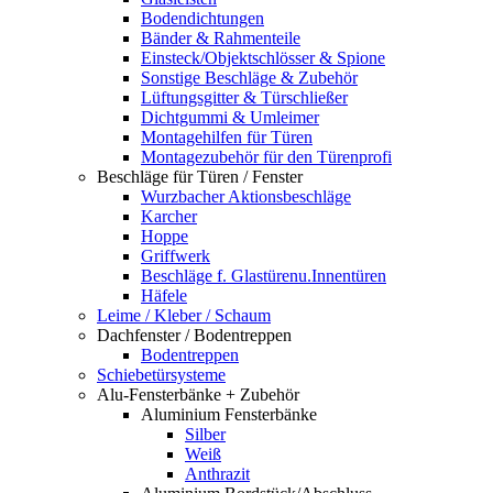
Bodendichtungen
Bänder & Rahmenteile
Einsteck/Objektschlösser & Spione
Sonstige Beschläge & Zubehör
Lüftungsgitter & Türschließer
Dichtgummi & Umleimer
Montagehilfen für Türen
Montagezubehör für den Türenprofi
Beschläge für Türen / Fenster
Wurzbacher Aktionsbeschläge
Karcher
Hoppe
Griffwerk
Beschläge f. Glastürenu.Innentüren
Häfele
Leime / Kleber / Schaum
Dachfenster / Bodentreppen
Bodentreppen
Schiebetürsysteme
Alu-Fensterbänke + Zubehör
Aluminium Fensterbänke
Silber
Weiß
Anthrazit