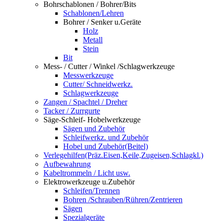
Bohrschablonen / Bohrer/Bits
Schablonen/Lehren
Bohrer / Senker u.Geräte
Holz
Metall
Stein
Bit
Mess- / Cutter / Winkel /Schlagwerkzeuge
Messwerkzeuge
Cutter/ Schneidwerkz.
Schlagwerkzeuge
Zangen / Spachtel / Dreher
Tacker / Zurrgurte
Säge-Schleif- Hobelwerkzeuge
Sägen und Zubehör
Schleifwerkz. und Zubehör
Hobel und Zubehör(Beitel)
Verlegehilfen(Präz.Eisen,Keile,Zugeisen,Schlagkl.)
Aufbewahrung
Kabeltrommeln / Licht usw.
Elektrowerkzeuge u.Zubehör
Schleifen/Trennen
Bohren /Schrauben/Rühren/Zentrieren
Sägen
Spezialgeräte