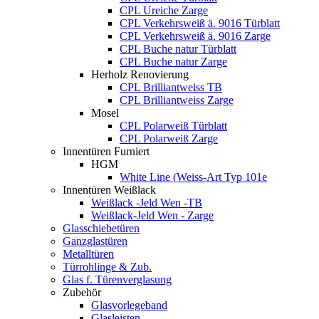
CPL Ureiche Zarge
CPL Verkehrsweiß ä. 9016 Türblatt
CPL Verkehrsweiß ä. 9016 Zarge
CPL Buche natur Türblatt
CPL Buche natur Zarge
Herholz Renovierung
CPL Brilliantweiss TB
CPL Brilliantweiss Zarge
Mosel
CPL Polarweiß Türblatt
CPL Polarweiß Zarge
Innentüren Furniert
HGM
White Line (Weiss-Art Typ 101e
Innentüren Weißlack
Weißlack -Jeld Wen -TB
Weißlack-Jeld Wen - Zarge
Glasschiebetüren
Ganzglastüren
Metalltüren
Türrohlinge & Zub.
Glas f. Türenverglasung
Zubehör
Glasvorlegeband
Glasleisten