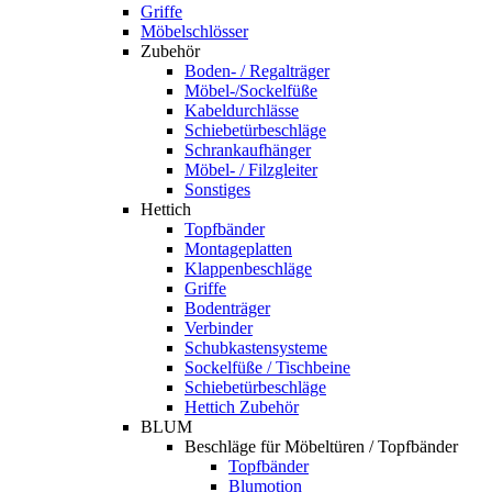
Griffe
Möbelschlösser
Zubehör
Boden- / Regalträger
Möbel-/Sockelfüße
Kabeldurchlässe
Schiebetürbeschläge
Schrankaufhänger
Möbel- / Filzgleiter
Sonstiges
Hettich
Topfbänder
Montageplatten
Klappenbeschläge
Griffe
Bodenträger
Verbinder
Schubkastensysteme
Sockelfüße / Tischbeine
Schiebetürbeschläge
Hettich Zubehör
BLUM
Beschläge für Möbeltüren / Topfbänder
Topfbänder
Blumotion