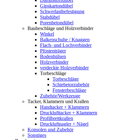
Dämmstoffdübel
Gipskartondübel
Schwerlastbefestigung
Stabdübel
Porenbetondübel
Baubeschläge und Holzverbinder
Winkel
Balkenschuhe / Knaggen
Flach- und Lochverbinder
Pfostenträger
Bodenhülsen
Holzverbinder
verdeckte Holzverbinder
Torbeschläge
Torbeschläge
Schiebetorzubehör
Fensterbeschläge
Zubehör/Werkzeuge
Tacker, Klammern und Krallen
Handtacker + Klammern
Drucklufttacker + Klammern
Profilbrettkrallen
Druckluftnagler + Nägel
Konsolen und Zubehör
Sonstiges