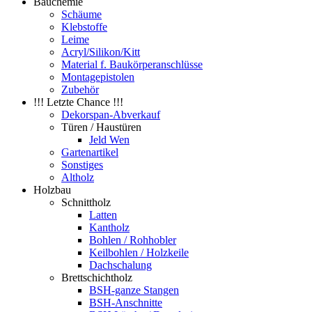
Bauchemie
Schäume
Klebstoffe
Leime
Acryl/Silikon/Kitt
Material f. Baukörperanschlüsse
Montagepistolen
Zubehör
!!! Letzte Chance !!!
Dekorspan-Abverkauf
Türen / Haustüren
Jeld Wen
Gartenartikel
Sonstiges
Altholz
Holzbau
Schnittholz
Latten
Kantholz
Bohlen / Rohhobler
Keilbohlen / Holzkeile
Dachschalung
Brettschichtholz
BSH-ganze Stangen
BSH-Anschnitte