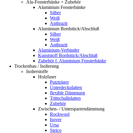
Alu-Fensterbänke + Zubehör
Aluminium Fensterbänke
Silber
Weiß
Anthrazit
Aluminium Bordstück/Abschluß
Silber
Weiß
Anthrazit
Aluminium-Verbinder
Kunststoff Bordstück/Abschluß
Zubehör f. Aluminium Fensterbänke
Trockenbau / Isolierung
Isolierstoffe
Holzfaser
Putzträger
Unterdeckplatten
flexible Dämmung
Trittschallplatten
Zubehör
Zwischen- / Untersparrendämmung
Rockwool
Isover
Ursa
Steico