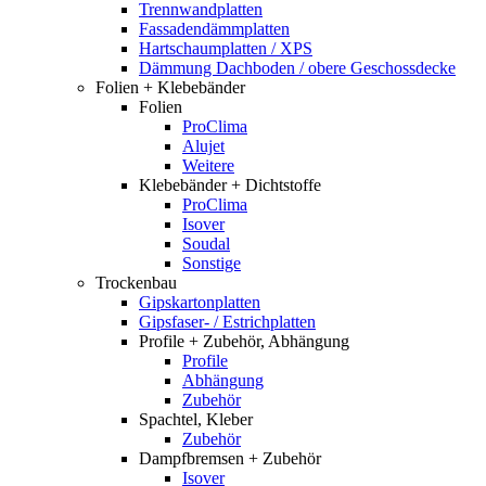
Trennwandplatten
Fassadendämmplatten
Hartschaumplatten / XPS
Dämmung Dachboden / obere Geschossdecke
Folien + Klebebänder
Folien
ProClima
Alujet
Weitere
Klebebänder + Dichtstoffe
ProClima
Isover
Soudal
Sonstige
Trockenbau
Gipskartonplatten
Gipsfaser- / Estrichplatten
Profile + Zubehör, Abhängung
Profile
Abhängung
Zubehör
Spachtel, Kleber
Zubehör
Dampfbremsen + Zubehör
Isover