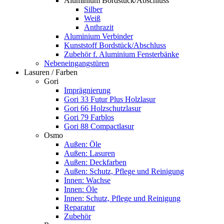
Aluminium Bordstück/Abschluss
Silber
Weiß
Anthrazit
Aluminium Verbinder
Kunststoff Bordstück/Abschluss
Zubehör f. Aluminium Fensterbänke
Nebeneingangstüren
Lasuren / Farben
Gori
Imprägnierung
Gori 33 Futur Plus Holzlasur
Gori 66 Holzschutzlasur
Gori 79 Farblos
Gori 88 Compactlasur
Osmo
Außen: Öle
Außen: Lasuren
Außen: Deckfarben
Außen: Schutz, Pflege und Reinigung
Innen: Wachse
Innen: Öle
Innen: Schutz, Pflege und Reinigung
Reparatur
Zubehör