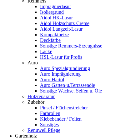
Remmers
Imprägnierlasur
Isoliergrund
Aidol HK-Lasur
Aidol Holzschutz-Creme
Aidol Langzeit-Lasur
Kompaktbeize
Deckfarbe
Sonstige Remmers-Erzeugnisse
Lacke
HSL-Lasur für Profis
Auro
Auro Spezialgrundierung
Auro Imprägnierung
Auro Hartöl
Auro Garten-u.Terrassenöle
Sonstige Wachse, Seifen u. Öle
Holzreparatur
Zubehör
Pinsel / Flächenstreicher
Farbrollen
Klebebänder / Folien
Sonstiges
Renuwell Pflege
Gartenholz