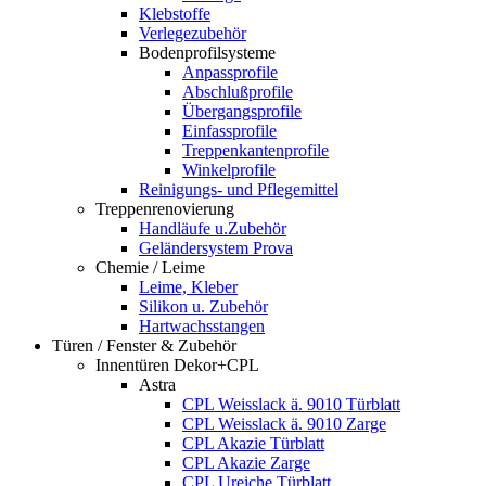
Klebstoffe
Verlegezubehör
Bodenprofilsysteme
Anpassprofile
Abschlußprofile
Übergangsprofile
Einfassprofile
Treppenkantenprofile
Winkelprofile
Reinigungs- und Pflegemittel
Treppenrenovierung
Handläufe u.Zubehör
Geländersystem Prova
Chemie / Leime
Leime, Kleber
Silikon u. Zubehör
Hartwachsstangen
Türen / Fenster & Zubehör
Innentüren Dekor+CPL
Astra
CPL Weisslack ä. 9010 Türblatt
CPL Weisslack ä. 9010 Zarge
CPL Akazie Türblatt
CPL Akazie Zarge
CPL Ureiche Türblatt