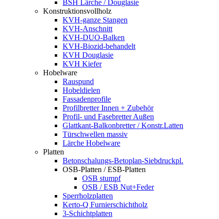
BSH Lärche / Douglasie
Konstruktionsvollholz
KVH-ganze Stangen
KVH-Anschnitt
KVH-DUO-Balken
KVH-Biozid-behandelt
KVH Douglasie
KVH Kiefer
Hobelware
Rauspund
Hobeldielen
Fassadenprofile
Profilbretter Innen + Zubehör
Profil- und Fasebretter Außen
Glattkant-Balkonbretter / Konstr.Latten
Türschwellen massiv
Lärche Hobelware
Platten
Betonschalungs-Betoplan-Siebdruckpl.
OSB-Platten / ESB-Platten
OSB stumpf
OSB / ESB Nut+Feder
Sperrholzplatten
Kerto-Q Furnierschichtholz
3-Schichtplatten