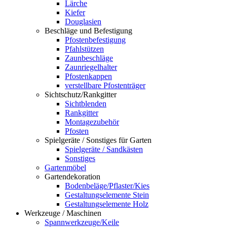
Lärche
Kiefer
Douglasien
Beschläge und Befestigung
Pfostenbefestigung
Pfahlstützen
Zaunbeschläge
Zaunriegelhalter
Pfostenkappen
verstellbare Pfostenträger
Sichtschutz/Rankgitter
Sichtblenden
Rankgitter
Montagezubehör
Pfosten
Spielgeräte / Sonstiges für Garten
Spielgeräte / Sandkästen
Sonstiges
Gartenmöbel
Gartendekoration
Bodenbeläge/Pflaster/Kies
Gestaltungselemente Stein
Gestaltungselemente Holz
Werkzeuge / Maschinen
Spannwerkzeuge/Keile