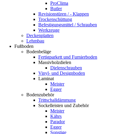
ProClima
Butler
Revisionstüren / - Klappen
Trockenschüttung
Befestigungsmittel / Schrauben
Werkzeuge
Deckenplatten
Lehmbau
Fußboden
Bodenbeläge
Fertigparkett und Furnierboden
Massivholzdielen
Dielenschrauben
Vinyl- und Designboden
Laminat
Meister
Egger
Bodenzubehör
Trittschalldämmung
Sockelleisten und Zubehör
Meister
Kährs
Parador
Egger
Sonstige