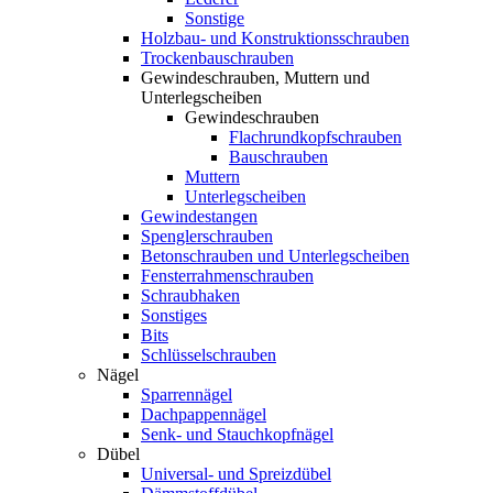
Sonstige
Holzbau- und Konstruktionsschrauben
Trockenbauschrauben
Gewindeschrauben, Muttern und
Unterlegscheiben
Gewindeschrauben
Flachrundkopfschrauben
Bauschrauben
Muttern
Unterlegscheiben
Gewindestangen
Spenglerschrauben
Betonschrauben und Unterlegscheiben
Fensterrahmenschrauben
Schraubhaken
Sonstiges
Bits
Schlüsselschrauben
Nägel
Sparrennägel
Dachpappennägel
Senk- und Stauchkopfnägel
Dübel
Universal- und Spreizdübel