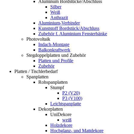
Aluminum Bordstücke/Abschluss
Silber
Weiß
Anthrazit
Aluminium-Verbinder
Kunststoff Bordstück/Abschluss
Zubehör f. Aluminium Fensterbänke
Photovoltaik
Indach-Montage
Balkonkraftwerk
Stegdoppelplatten und Zubehör
Platten und Profile
Zubehör
Platten / Tischlerbedarf
Spanplatten
Rohspanplatten
Stumpf
P2 (V20)
P3 (V100)
Leichtspanplatte
Dekorplatten
UniDekore
weiß
Holzdekore
Hochglanz- und Mattdekore