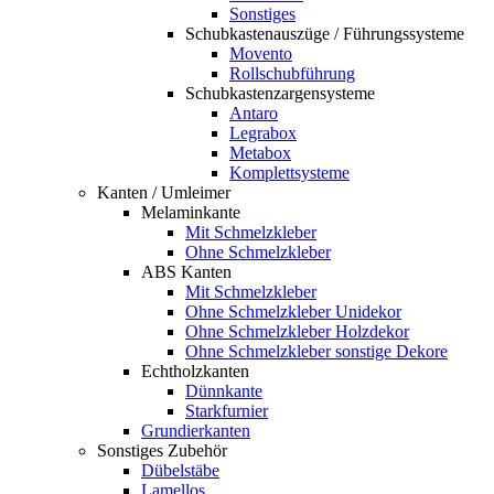
Sonstiges
Schubkastenauszüge / Führungssysteme
Movento
Rollschubführung
Schubkastenzargensysteme
Antaro
Legrabox
Metabox
Komplettsysteme
Kanten / Umleimer
Melaminkante
Mit Schmelzkleber
Ohne Schmelzkleber
ABS Kanten
Mit Schmelzkleber
Ohne Schmelzkleber Unidekor
Ohne Schmelzkleber Holzdekor
Ohne Schmelzkleber sonstige Dekore
Echtholzkanten
Dünnkante
Starkfurnier
Grundierkanten
Sonstiges Zubehör
Dübelstäbe
Lamellos