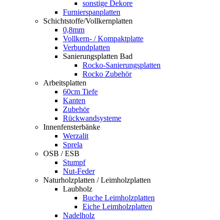
sonstige Dekore
Furnierspanplatten
Schichtstoffe/Vollkernplatten
0,8mm
Vollkern- / Kompaktplatte
Verbundplatten
Sanierungsplatten Bad
Rocko-Sanierungsplatten
Rocko Zubehör
Arbeitsplatten
60cm Tiefe
Kanten
Zubehör
Rückwandsysteme
Innenfensterbänke
Werzalit
Sprela
OSB / ESB
Stumpf
Nut-Feder
Naturholzplatten / Leimholzplatten
Laubholz
Buche Leimholzplatten
Eiche Leimholzplatten
Nadelholz