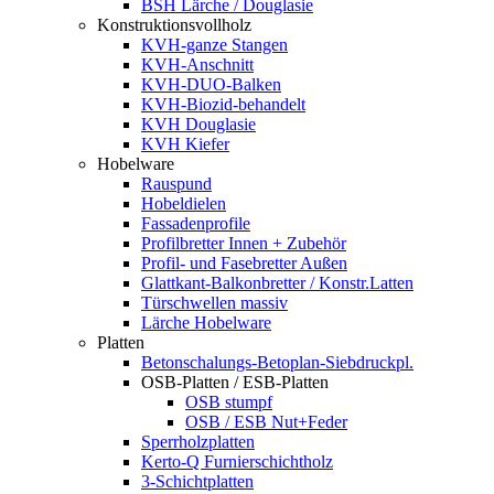
BSH Lärche / Douglasie
Konstruktionsvollholz
KVH-ganze Stangen
KVH-Anschnitt
KVH-DUO-Balken
KVH-Biozid-behandelt
KVH Douglasie
KVH Kiefer
Hobelware
Rauspund
Hobeldielen
Fassadenprofile
Profilbretter Innen + Zubehör
Profil- und Fasebretter Außen
Glattkant-Balkonbretter / Konstr.Latten
Türschwellen massiv
Lärche Hobelware
Platten
Betonschalungs-Betoplan-Siebdruckpl.
OSB-Platten / ESB-Platten
OSB stumpf
OSB / ESB Nut+Feder
Sperrholzplatten
Kerto-Q Furnierschichtholz
3-Schichtplatten