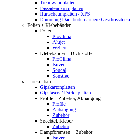
Trennwandplatten
Fassadendämmplatten
Hartschaumplatten / XPS
Dämmung Dachboden / obere Geschossdecke
Folien + Klebebänder
Folien
ProClima
Alujet
Weitere
Klebebänder + Dichtstoffe
ProClima
Isover
Soudal
Sonstige
Trockenbau
Gipskartonplatten
Gipsfaser- / Estrichplatten
Profile + Zubehör, Abhängung
Profile
Abhängung
Zubehör
Spachtel, Kleber
Zubehör
Dampfbremsen + Zubehör
Isover