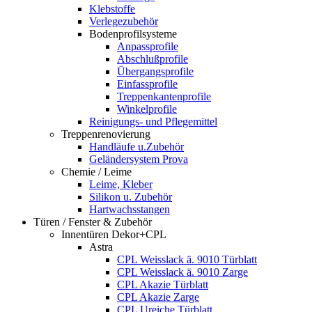
Klebstoffe
Verlegezubehör
Bodenprofilsysteme
Anpassprofile
Abschlußprofile
Übergangsprofile
Einfassprofile
Treppenkantenprofile
Winkelprofile
Reinigungs- und Pflegemittel
Treppenrenovierung
Handläufe u.Zubehör
Geländersystem Prova
Chemie / Leime
Leime, Kleber
Silikon u. Zubehör
Hartwachsstangen
Türen / Fenster & Zubehör
Innentüren Dekor+CPL
Astra
CPL Weisslack ä. 9010 Türblatt
CPL Weisslack ä. 9010 Zarge
CPL Akazie Türblatt
CPL Akazie Zarge
CPL Ureiche Türblatt