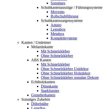
Sonstiges
Schubkastenauszüge / Führungssysteme
Movento
Rollschubführung
Schubkastenzargensysteme
Antaro
Legrabox
Metabox
Komplettsysteme
Kanten / Umleimer
Melaminkante
Mit Schmelzkleber
Ohne Schmelzkleber
ABS Kanten
Mit Schmelzkleber
Ohne Schmelzkleber Unidekor
Ohne Schmelzkleber Holzdekor
Ohne Schmelzkleber sonstige Dekore
Echtholzkanten
Dünnkante
Starkfurnier
Grundierkanten
Sonstiges Zubehör
Dübelstäbe
Lamellos