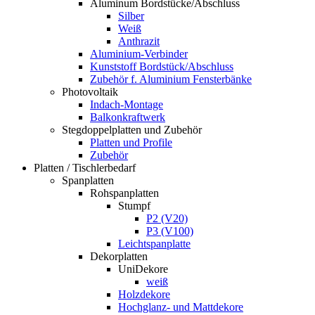
Aluminum Bordstücke/Abschluss
Silber
Weiß
Anthrazit
Aluminium-Verbinder
Kunststoff Bordstück/Abschluss
Zubehör f. Aluminium Fensterbänke
Photovoltaik
Indach-Montage
Balkonkraftwerk
Stegdoppelplatten und Zubehör
Platten und Profile
Zubehör
Platten / Tischlerbedarf
Spanplatten
Rohspanplatten
Stumpf
P2 (V20)
P3 (V100)
Leichtspanplatte
Dekorplatten
UniDekore
weiß
Holzdekore
Hochglanz- und Mattdekore