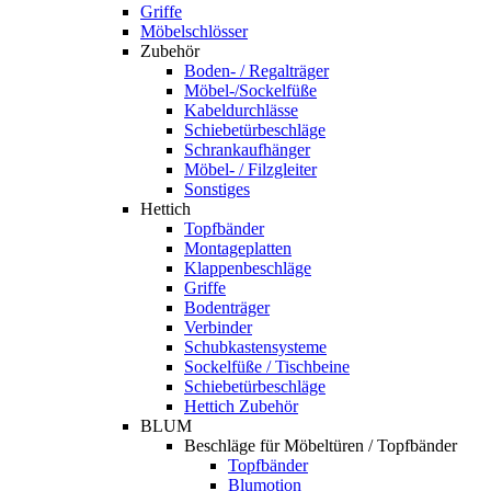
Griffe
Möbelschlösser
Zubehör
Boden- / Regalträger
Möbel-/Sockelfüße
Kabeldurchlässe
Schiebetürbeschläge
Schrankaufhänger
Möbel- / Filzgleiter
Sonstiges
Hettich
Topfbänder
Montageplatten
Klappenbeschläge
Griffe
Bodenträger
Verbinder
Schubkastensysteme
Sockelfüße / Tischbeine
Schiebetürbeschläge
Hettich Zubehör
BLUM
Beschläge für Möbeltüren / Topfbänder
Topfbänder
Blumotion