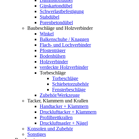
Dämmstoffdübel
Gipskartondübel
Schwerlastbefestigung
Stabdübel
Porenbetondübel
Baubeschläge und Holzverbinder
Winkel
Balkenschuhe / Knaggen
Flach- und Lochverbinder
Pfostenträger
Bodenhülsen
Holzverbinder
verdeckte Holzverbinder
Torbeschläge
Torbeschläge
Schiebetorzubehör
Fensterbeschläge
Zubehör/Werkzeuge
Tacker, Klammern und Krallen
Handtacker + Klammern
Drucklufttacker + Klammern
Profilbrettkrallen
Druckluftnagler + Nägel
Konsolen und Zubehör
Sonstiges