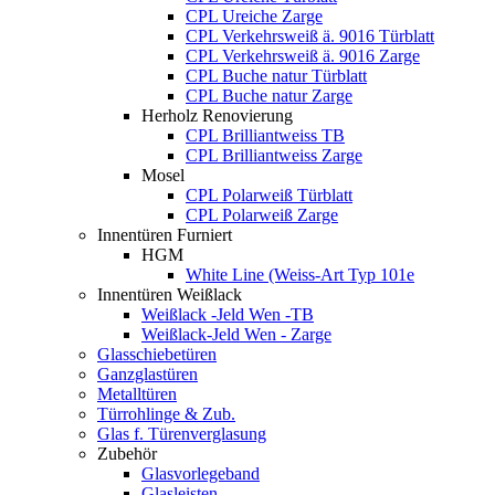
CPL Ureiche Zarge
CPL Verkehrsweiß ä. 9016 Türblatt
CPL Verkehrsweiß ä. 9016 Zarge
CPL Buche natur Türblatt
CPL Buche natur Zarge
Herholz Renovierung
CPL Brilliantweiss TB
CPL Brilliantweiss Zarge
Mosel
CPL Polarweiß Türblatt
CPL Polarweiß Zarge
Innentüren Furniert
HGM
White Line (Weiss-Art Typ 101e
Innentüren Weißlack
Weißlack -Jeld Wen -TB
Weißlack-Jeld Wen - Zarge
Glasschiebetüren
Ganzglastüren
Metalltüren
Türrohlinge & Zub.
Glas f. Türenverglasung
Zubehör
Glasvorlegeband
Glasleisten