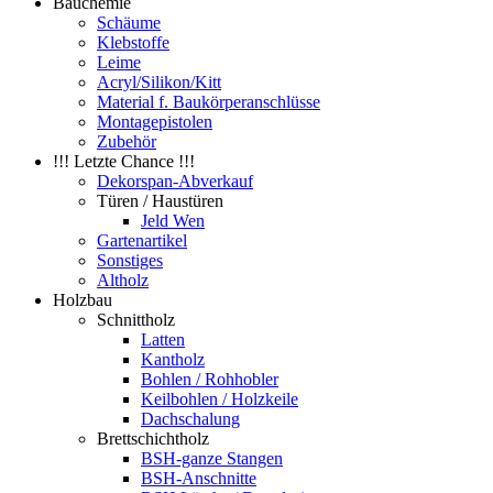
Bauchemie
Schäume
Klebstoffe
Leime
Acryl/Silikon/Kitt
Material f. Baukörperanschlüsse
Montagepistolen
Zubehör
!!! Letzte Chance !!!
Dekorspan-Abverkauf
Türen / Haustüren
Jeld Wen
Gartenartikel
Sonstiges
Altholz
Holzbau
Schnittholz
Latten
Kantholz
Bohlen / Rohhobler
Keilbohlen / Holzkeile
Dachschalung
Brettschichtholz
BSH-ganze Stangen
BSH-Anschnitte