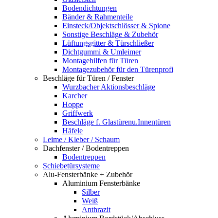
Bodendichtungen
Bänder & Rahmenteile
Einsteck/Objektschlösser & Spione
Sonstige Beschläge & Zubehör
Lüftungsgitter & Türschließer
Dichtgummi & Umleimer
Montagehilfen für Türen
Montagezubehör für den Türenprofi
Beschläge für Türen / Fenster
Wurzbacher Aktionsbeschläge
Karcher
Hoppe
Griffwerk
Beschläge f. Glastürenu.Innentüren
Häfele
Leime / Kleber / Schaum
Dachfenster / Bodentreppen
Bodentreppen
Schiebetürsysteme
Alu-Fensterbänke + Zubehör
Aluminium Fensterbänke
Silber
Weiß
Anthrazit