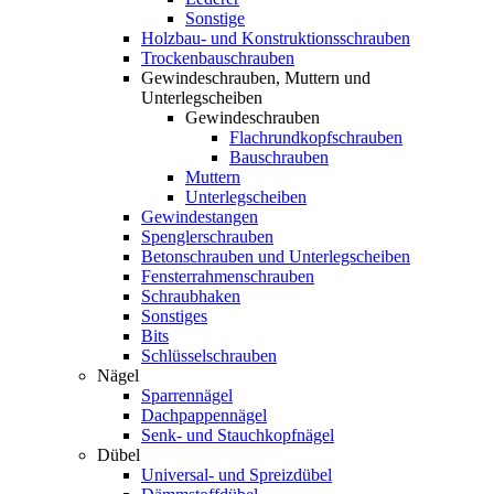
Sonstige
Holzbau- und Konstruktionsschrauben
Trockenbauschrauben
Gewindeschrauben, Muttern und
Unterlegscheiben
Gewindeschrauben
Flachrundkopfschrauben
Bauschrauben
Muttern
Unterlegscheiben
Gewindestangen
Spenglerschrauben
Betonschrauben und Unterlegscheiben
Fensterrahmenschrauben
Schraubhaken
Sonstiges
Bits
Schlüsselschrauben
Nägel
Sparrennägel
Dachpappennägel
Senk- und Stauchkopfnägel
Dübel
Universal- und Spreizdübel