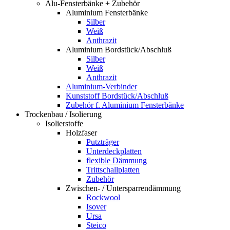
Alu-Fensterbänke + Zubehör
Aluminium Fensterbänke
Silber
Weiß
Anthrazit
Aluminium Bordstück/Abschluß
Silber
Weiß
Anthrazit
Aluminium-Verbinder
Kunststoff Bordstück/Abschluß
Zubehör f. Aluminium Fensterbänke
Trockenbau / Isolierung
Isolierstoffe
Holzfaser
Putzträger
Unterdeckplatten
flexible Dämmung
Trittschallplatten
Zubehör
Zwischen- / Untersparrendämmung
Rockwool
Isover
Ursa
Steico