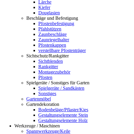
Lärche
Kiefer
Douglasien
Beschläge und Befestigung
Pfostenbefestigung
Pfahlstützen
Zaunbeschläge
Zaunriegelhalter
Pfostenkappen
verstellbare Pfostenträger
Sichtschutz/Rankgitter
Sichtblenden
Rankgitter
Montagezubehör
Pfosten
Spielgeräte / Sonstiges für Garten
Spielgeräte / Sandkästen
Sonstiges
Gartenmöbel
Gartendekoration
Bodenbeläge/Pflaster/Kies
Gestaltungselemente Stein
Gestaltungselemente Holz
Werkzeuge / Maschinen
Spannwerkzeuge/Keile