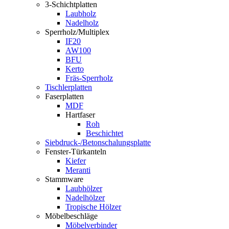
3-Schichtplatten
Laubholz
Nadelholz
Sperrholz/Multiplex
IF20
AW100
BFU
Kerto
Fräs-Sperrholz
Tischlerplatten
Faserplatten
MDF
Hartfaser
Roh
Beschichtet
Siebdruck-/Betonschalungsplatte
Fenster-Türkanteln
Kiefer
Meranti
Stammware
Laubhölzer
Nadelhölzer
Tropische Hölzer
Möbelbeschläge
Möbelverbinder