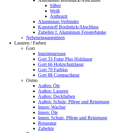
Aluminium Bordstück/Abschluss
Silber
Weiß
Anthrazit
Aluminium Verbinder
Kunststoff Bordstück/Abschluss
Zubehör f. Aluminium Fensterbänke
Nebeneingangstüren
Lasuren / Farben
Gori
Imprägnierung
Gori 33 Futur Plus Holzlasur
Gori 66 Holzschutzlasur
Gori 79 Farblos
Gori 88 Compactlasur
Osmo
Außen: Öle
Außen: Lasuren
Außen: Deckfarben
Außen: Schutz, Pflege und Reinigung
Innen: Wachse
Innen: Öle
Innen: Schutz, Pflege und Reinigung
Reparatur
Zubehör