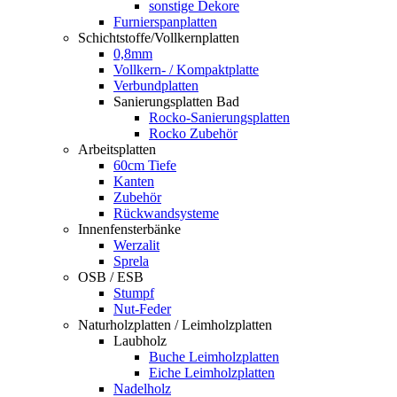
sonstige Dekore
Furnierspanplatten
Schichtstoffe/Vollkernplatten
0,8mm
Vollkern- / Kompaktplatte
Verbundplatten
Sanierungsplatten Bad
Rocko-Sanierungsplatten
Rocko Zubehör
Arbeitsplatten
60cm Tiefe
Kanten
Zubehör
Rückwandsysteme
Innenfensterbänke
Werzalit
Sprela
OSB / ESB
Stumpf
Nut-Feder
Naturholzplatten / Leimholzplatten
Laubholz
Buche Leimholzplatten
Eiche Leimholzplatten
Nadelholz