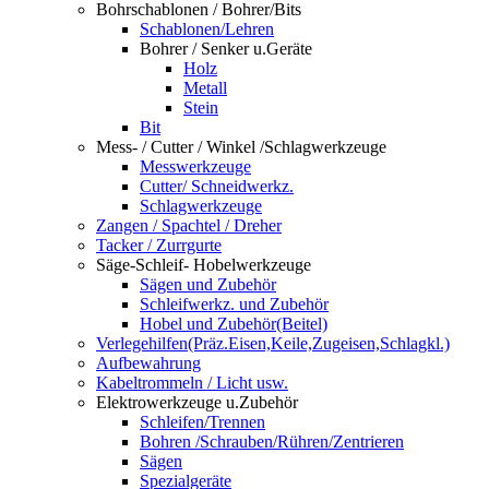
Bohrschablonen / Bohrer/Bits
Schablonen/Lehren
Bohrer / Senker u.Geräte
Holz
Metall
Stein
Bit
Mess- / Cutter / Winkel /Schlagwerkzeuge
Messwerkzeuge
Cutter/ Schneidwerkz.
Schlagwerkzeuge
Zangen / Spachtel / Dreher
Tacker / Zurrgurte
Säge-Schleif- Hobelwerkzeuge
Sägen und Zubehör
Schleifwerkz. und Zubehör
Hobel und Zubehör(Beitel)
Verlegehilfen(Präz.Eisen,Keile,Zugeisen,Schlagkl.)
Aufbewahrung
Kabeltrommeln / Licht usw.
Elektrowerkzeuge u.Zubehör
Schleifen/Trennen
Bohren /Schrauben/Rühren/Zentrieren
Sägen
Spezialgeräte