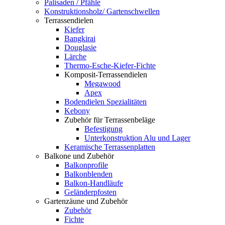
Palisaden / Pfähle
Konstruktionsholz/ Gartenschwellen
Terrassendielen
Kiefer
Bangkirai
Douglasie
Lärche
Thermo-Esche-Kiefer-Fichte
Komposit-Terrassendielen
Megawood
Apex
Bodendielen Spezialitäten
Kebony
Zubehör für Terrassenbeläge
Befestigung
Unterkonstruktion Alu und Lager
Keramische Terrassenplatten
Balkone und Zubehör
Balkonprofile
Balkonblenden
Balkon-Handläufe
Geländerpfosten
Gartenzäune und Zubehör
Zubehör
Fichte