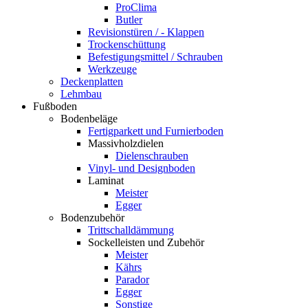
ProClima
Butler
Revisionstüren / - Klappen
Trockenschüttung
Befestigungsmittel / Schrauben
Werkzeuge
Deckenplatten
Lehmbau
Fußboden
Bodenbeläge
Fertigparkett und Furnierboden
Massivholzdielen
Dielenschrauben
Vinyl- und Designboden
Laminat
Meister
Egger
Bodenzubehör
Trittschalldämmung
Sockelleisten und Zubehör
Meister
Kährs
Parador
Egger
Sonstige