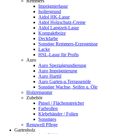
Remmers
Imprägnierlasur
Isoliergrund
Aidol HK-Lasur
Aidol Holzschutz-Creme
Aidol Langzeit-Lasur
Kompaktbeize
Deckfarbe
Sonstige Remmers-Erzeugnisse
Lacke
HSL-Lasur für Profis
Auro
Auro Spezialgrundierung
Auro Imprägnierung
Auro Hartöl
Auro Garten-u.Terrassenöle
Sonstige Wachse, Seifen u. Öle
Holzreparatur
Zubehör
Pinsel / Flächenstreicher
Farbrollen
Klebebänder / Folien
Sonstiges
Renuwell Pflege
Gartenholz