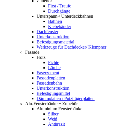
Zubehör
First / Traufe
Durchgänge
Unterspann-/ Unterdeckbahnen
Bahnen
Klebebänder
Dachfenster
Unterkonstruktion
Befestigungsmaterial
Werkzeuge für Dachdecker/ Klempner
Fassade
Holz
Fichte
Lärche
Faserzement
Fassadenplatten
Fassadenbahn
Unterkonstruktion
Befestigungsmittel
Dämmplatten / Putzträgerplatten
Alu-Fensterbänke + Zubehör
Aluminium Fensterbänke
Silber
Weiß
Anthrazit