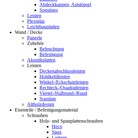
Abdeckkappen, Aststöpsel
Sonstiges
Leisten
Plexiglas
Leichtbauplatten
Wand / Decke
Paneele
Zubehör
Beleuchtung
Befestigung
Akustikplatten
Leisten
Deckenabschlussleisten
Hohlkehlleisten
Winkel-/Eckschutzleisten
Rechteck-/Quadratleisten
Viertel-/Halbrund-/Rund
Sonstige
Altholzdesign
Eisenteile / Befestigungsmaterial
Schrauben
Holz- und Spanplattenschrauben
Heco
Spax
Lederer