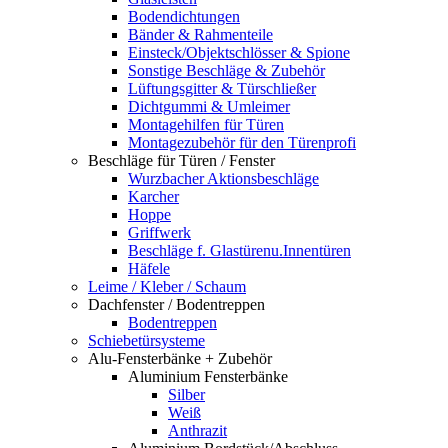
Bodendichtungen
Bänder & Rahmenteile
Einsteck/Objektschlösser & Spione
Sonstige Beschläge & Zubehör
Lüftungsgitter & Türschließer
Dichtgummi & Umleimer
Montagehilfen für Türen
Montagezubehör für den Türenprofi
Beschläge für Türen / Fenster
Wurzbacher Aktionsbeschläge
Karcher
Hoppe
Griffwerk
Beschläge f. Glastürenu.Innentüren
Häfele
Leime / Kleber / Schaum
Dachfenster / Bodentreppen
Bodentreppen
Schiebetürsysteme
Alu-Fensterbänke + Zubehör
Aluminium Fensterbänke
Silber
Weiß
Anthrazit