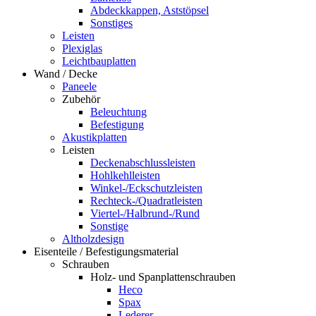
Abdeckkappen, Aststöpsel
Sonstiges
Leisten
Plexiglas
Leichtbauplatten
Wand / Decke
Paneele
Zubehör
Beleuchtung
Befestigung
Akustikplatten
Leisten
Deckenabschlussleisten
Hohlkehlleisten
Winkel-/Eckschutzleisten
Rechteck-/Quadratleisten
Viertel-/Halbrund-/Rund
Sonstige
Altholzdesign
Eisenteile / Befestigungsmaterial
Schrauben
Holz- und Spanplattenschrauben
Heco
Spax
Lederer