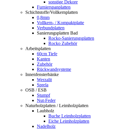
sonstige Dekore
Furnierspanplatten
Schichtstoffe/Vollkernplatten
0,8mm
Vollkern- / Kompaktplatte
Verbundplatten
Sanierungsplatten Bad
Rocko-Sanierungsplatten
Rocko Zubehör
Arbeitsplatten
60cm Tiefe
Kanten
Zubehör
Rückwandsysteme
Innenfensterbänke
Werzalit
Sprela
OSB / ESB
Stumpf
Nut-Feder
Naturholzplatten / Leimholzplatten
Laubholz
Buche Leimholzplatten
Eiche Leimholzplatten
Nadelholz