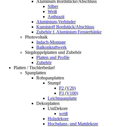
Aluminum Bordstücke/Abschluss
Silber
Weiß
Anthrazit
Aluminium-Verbinder
Kunststoff Bordstück/Abschluss
Zubehör f. Aluminium Fensterbänke
Photovoltaik
Indach-Montage
Balkonkraftwerk
Stegdoppelplatten und Zubehör
Platten und Profile
Zubehör
Platten / Tischlerbedarf
Spanplatten
Rohspanplatten
Stumpf
P2 (V20)
P3 (V100)
Leichtspanplatte
Dekorplatten
UniDekore
weiß
Holzdekore
Hochglanz- und Mattdekore