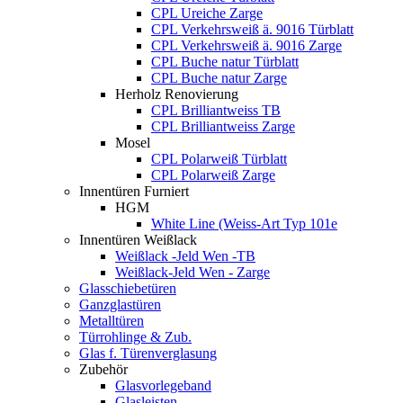
CPL Ureiche Zarge
CPL Verkehrsweiß ä. 9016 Türblatt
CPL Verkehrsweiß ä. 9016 Zarge
CPL Buche natur Türblatt
CPL Buche natur Zarge
Herholz Renovierung
CPL Brilliantweiss TB
CPL Brilliantweiss Zarge
Mosel
CPL Polarweiß Türblatt
CPL Polarweiß Zarge
Innentüren Furniert
HGM
White Line (Weiss-Art Typ 101e
Innentüren Weißlack
Weißlack -Jeld Wen -TB
Weißlack-Jeld Wen - Zarge
Glasschiebetüren
Ganzglastüren
Metalltüren
Türrohlinge & Zub.
Glas f. Türenverglasung
Zubehör
Glasvorlegeband
Glasleisten