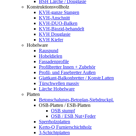
BSH Lärche / Douglasie
Konstruktionsvollholz
KVH-ganze Stangen
KVH-Anschnitt
KVH-DUO-Balken
KVH-Biozid-behandelt
KVH Douglasie
KVH Kiefer
Hobelware
Rauspund
Hobeldielen
Fassadenprofile
Profilbretter Innen + Zubehör
Profil- und Fasebretter Außen
Glattkant-Balkonbretter / Konstr.Latten
Türschwellen massiv
Lärche Hobelware
Platten
Betonschalungs-Betoplan-Siebdruckpl.
OSB-Platten / ESB-Platten
OSB stumpf
OSB / ESB Nut+Feder
Sperrholzplatten
Kerto-Q Furnierschichtholz
3-Schichtplatten