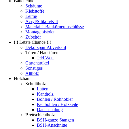
Bauchemie
Schäume
Klebstoffe
Leime
Acryl/Silikon/Kitt
Material f. Baukörperanschlüsse
Montagepistolen
Zubehör
!!! Letzte Chance !!!
Dekorspan-Abverkauf
Türen / Haustüren
Jeld Wen
Gartenartikel
Sonstiges
Altholz
Holzbau
Schnittholz
Latten
Kantholz
Bohlen / Rohhobler
Keilbohlen / Holzkeile
Dachschalung
Brettschichtholz
BSH-ganze Stangen
BSH-Anschnitte