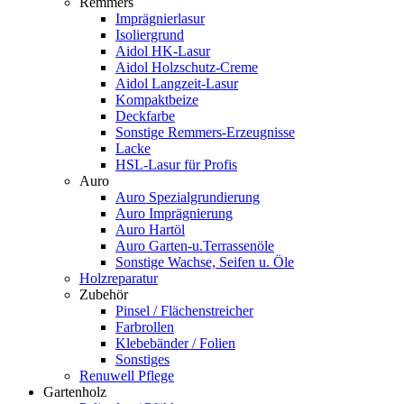
Remmers
Imprägnierlasur
Isoliergrund
Aidol HK-Lasur
Aidol Holzschutz-Creme
Aidol Langzeit-Lasur
Kompaktbeize
Deckfarbe
Sonstige Remmers-Erzeugnisse
Lacke
HSL-Lasur für Profis
Auro
Auro Spezialgrundierung
Auro Imprägnierung
Auro Hartöl
Auro Garten-u.Terrassenöle
Sonstige Wachse, Seifen u. Öle
Holzreparatur
Zubehör
Pinsel / Flächenstreicher
Farbrollen
Klebebänder / Folien
Sonstiges
Renuwell Pflege
Gartenholz