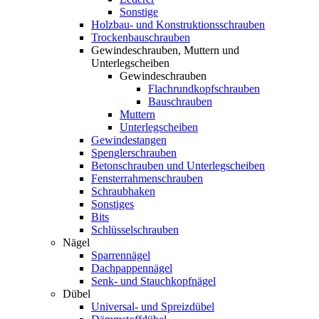
Sonstige
Holzbau- und Konstruktionsschrauben
Trockenbauschrauben
Gewindeschrauben, Muttern und
Unterlegscheiben
Gewindeschrauben
Flachrundkopfschrauben
Bauschrauben
Muttern
Unterlegscheiben
Gewindestangen
Spenglerschrauben
Betonschrauben und Unterlegscheiben
Fensterrahmenschrauben
Schraubhaken
Sonstiges
Bits
Schlüsselschrauben
Nägel
Sparrennägel
Dachpappennägel
Senk- und Stauchkopfnägel
Dübel
Universal- und Spreizdübel