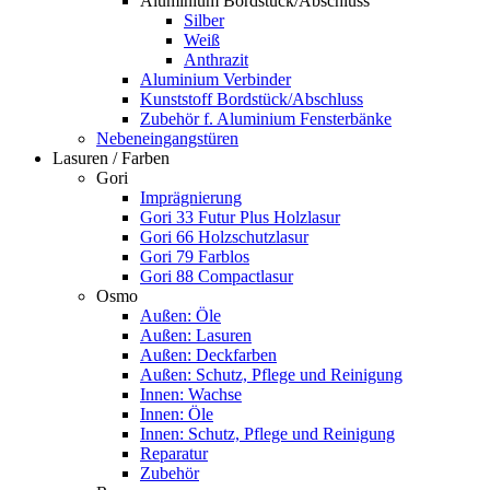
Aluminium Bordstück/Abschluss
Silber
Weiß
Anthrazit
Aluminium Verbinder
Kunststoff Bordstück/Abschluss
Zubehör f. Aluminium Fensterbänke
Nebeneingangstüren
Lasuren / Farben
Gori
Imprägnierung
Gori 33 Futur Plus Holzlasur
Gori 66 Holzschutzlasur
Gori 79 Farblos
Gori 88 Compactlasur
Osmo
Außen: Öle
Außen: Lasuren
Außen: Deckfarben
Außen: Schutz, Pflege und Reinigung
Innen: Wachse
Innen: Öle
Innen: Schutz, Pflege und Reinigung
Reparatur
Zubehör