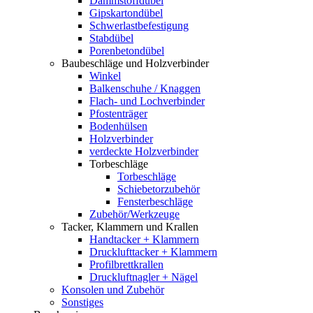
Dämmstoffdübel
Gipskartondübel
Schwerlastbefestigung
Stabdübel
Porenbetondübel
Baubeschläge und Holzverbinder
Winkel
Balkenschuhe / Knaggen
Flach- und Lochverbinder
Pfostenträger
Bodenhülsen
Holzverbinder
verdeckte Holzverbinder
Torbeschläge
Torbeschläge
Schiebetorzubehör
Fensterbeschläge
Zubehör/Werkzeuge
Tacker, Klammern und Krallen
Handtacker + Klammern
Drucklufttacker + Klammern
Profilbrettkrallen
Druckluftnagler + Nägel
Konsolen und Zubehör
Sonstiges