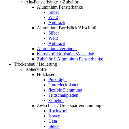
Alu-Fensterbänke + Zubehör
Aluminium Fensterbänke
Silber
Weiß
Anthrazit
Aluminium Bordstück/Abschluß
Silber
Weiß
Anthrazit
Aluminium-Verbinder
Kunststoff Bordstück/Abschluß
Zubehör f. Aluminium Fensterbänke
Trockenbau / Isolierung
Isolierstoffe
Holzfaser
Putzträger
Unterdeckplatten
flexible Dämmung
Trittschallplatten
Zubehör
Zwischen- / Untersparrendämmung
Rockwool
Isover
Ursa
Steico