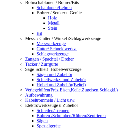
Bohrschablonen / Bohrer/Bits
Schablonen/Lehren
Bohrer / Senker u.Geräte
Holz
Metall
Stein
Bit
Mess- / Cutter / Winkel /Schlagwerkzeuge
Messwerkzeuge
Cutter/ Schneidwerkz.
Schlagwerkzeuge
Zangen / Spachtel / Dreher
Tacker / Zurrgurte
Säge-Schleif- Hobelwerkzeuge
Sägen und Zubehör
Schleifwerkz. und Zubehör
Hobel und Zubehör(Beitel)
Verlegehilfen(Präz.Eisen,Keile,Zugeisen,Schlagkl.)
Aufbewahrung
Kabeltrommeln / Licht usw.
Elektrowerkzeuge u.Zubehör
Schleifen/Trennen
Bohren /Schrauben/Rühren/Zentrieren
Sägen
Spezialgeräte