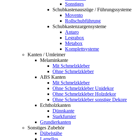
Sonstiges
Schubkastenauszüge / Führungssysteme
Movento
Rollschubführung
Schubkastenzargensysteme
Antaro
Legrabox
Metabox
Komplettsysteme
Kanten / Umleimer
Melaminkante
Mit Schmelzkleber
Ohne Schmelzkleber
ABS Kanten
Mit Schmelzkleber
Ohne Schmelzkleber Unidekor
Ohne Schmelzkleber Holzdekor
Ohne Schmelzkleber sonstige Dekore
Echtholzkanten
Dünnkante
Starkfurnier
Grundierkanten
Sonstiges Zubehör
Dübelstäbe
Lamellos