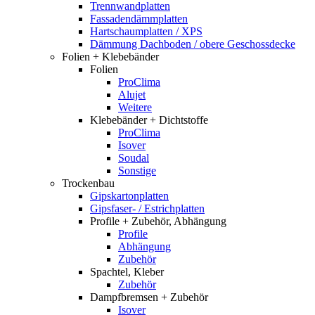
Trennwandplatten
Fassadendämmplatten
Hartschaumplatten / XPS
Dämmung Dachboden / obere Geschossdecke
Folien + Klebebänder
Folien
ProClima
Alujet
Weitere
Klebebänder + Dichtstoffe
ProClima
Isover
Soudal
Sonstige
Trockenbau
Gipskartonplatten
Gipsfaser- / Estrichplatten
Profile + Zubehör, Abhängung
Profile
Abhängung
Zubehör
Spachtel, Kleber
Zubehör
Dampfbremsen + Zubehör
Isover