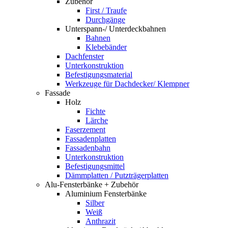
Zubehör
First / Traufe
Durchgänge
Unterspann-/ Unterdeckbahnen
Bahnen
Klebebänder
Dachfenster
Unterkonstruktion
Befestigungsmaterial
Werkzeuge für Dachdecker/ Klempner
Fassade
Holz
Fichte
Lärche
Faserzement
Fassadenplatten
Fassadenbahn
Unterkonstruktion
Befestigungsmittel
Dämmplatten / Putzträgerplatten
Alu-Fensterbänke + Zubehör
Aluminium Fensterbänke
Silber
Weiß
Anthrazit