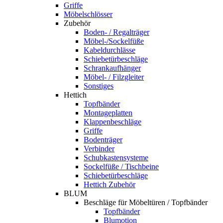
Griffe
Möbelschlösser
Zubehör
Boden- / Regalträger
Möbel-/Sockelfüße
Kabeldurchlässe
Schiebetürbeschläge
Schrankaufhänger
Möbel- / Filzgleiter
Sonstiges
Hettich
Topfbänder
Montageplatten
Klappenbeschläge
Griffe
Bodenträger
Verbinder
Schubkastensysteme
Sockelfüße / Tischbeine
Schiebetürbeschläge
Hettich Zubehör
BLUM
Beschläge für Möbeltüren / Topfbänder
Topfbänder
Blumotion