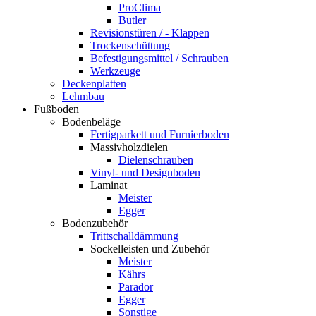
ProClima
Butler
Revisionstüren / - Klappen
Trockenschüttung
Befestigungsmittel / Schrauben
Werkzeuge
Deckenplatten
Lehmbau
Fußboden
Bodenbeläge
Fertigparkett und Furnierboden
Massivholzdielen
Dielenschrauben
Vinyl- und Designboden
Laminat
Meister
Egger
Bodenzubehör
Trittschalldämmung
Sockelleisten und Zubehör
Meister
Kährs
Parador
Egger
Sonstige