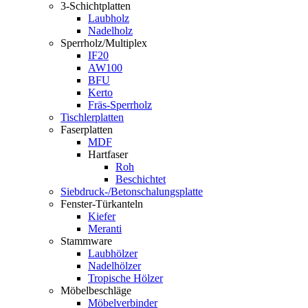
3-Schichtplatten
Laubholz
Nadelholz
Sperrholz/Multiplex
IF20
AW100
BFU
Kerto
Fräs-Sperrholz
Tischlerplatten
Faserplatten
MDF
Hartfaser
Roh
Beschichtet
Siebdruck-/Betonschalungsplatte
Fenster-Türkanteln
Kiefer
Meranti
Stammware
Laubhölzer
Nadelhölzer
Tropische Hölzer
Möbelbeschläge
Möbelverbinder