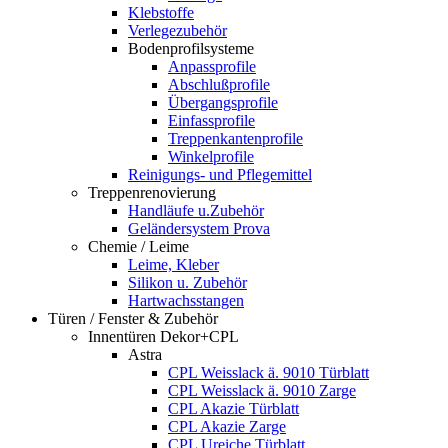
Klebstoffe
Verlegezubehör
Bodenprofilsysteme
Anpassprofile
Abschlußprofile
Übergangsprofile
Einfassprofile
Treppenkantenprofile
Winkelprofile
Reinigungs- und Pflegemittel
Treppenrenovierung
Handläufe u.Zubehör
Geländersystem Prova
Chemie / Leime
Leime, Kleber
Silikon u. Zubehör
Hartwachsstangen
Türen / Fenster & Zubehör
Innentüren Dekor+CPL
Astra
CPL Weisslack ä. 9010 Türblatt
CPL Weisslack ä. 9010 Zarge
CPL Akazie Türblatt
CPL Akazie Zarge
CPL Ureiche Türblatt