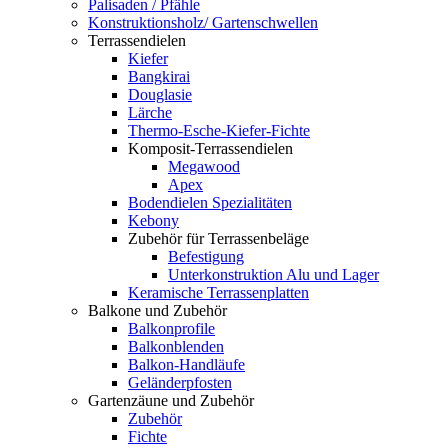
Palisaden / Pfähle
Konstruktionsholz/ Gartenschwellen
Terrassendielen
Kiefer
Bangkirai
Douglasie
Lärche
Thermo-Esche-Kiefer-Fichte
Komposit-Terrassendielen
Megawood
Apex
Bodendielen Spezialitäten
Kebony
Zubehör für Terrassenbeläge
Befestigung
Unterkonstruktion Alu und Lager
Keramische Terrassenplatten
Balkone und Zubehör
Balkonprofile
Balkonblenden
Balkon-Handläufe
Geländerpfosten
Gartenzäune und Zubehör
Zubehör
Fichte