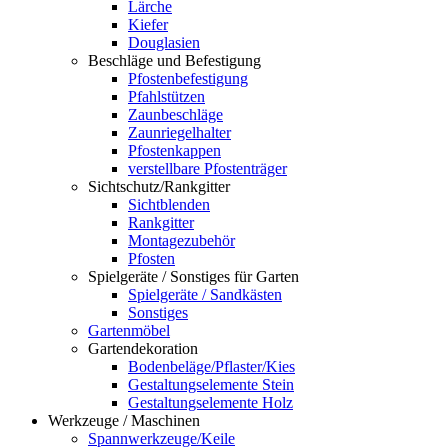
Lärche
Kiefer
Douglasien
Beschläge und Befestigung
Pfostenbefestigung
Pfahlstützen
Zaunbeschläge
Zaunriegelhalter
Pfostenkappen
verstellbare Pfostenträger
Sichtschutz/Rankgitter
Sichtblenden
Rankgitter
Montagezubehör
Pfosten
Spielgeräte / Sonstiges für Garten
Spielgeräte / Sandkästen
Sonstiges
Gartenmöbel
Gartendekoration
Bodenbeläge/Pflaster/Kies
Gestaltungselemente Stein
Gestaltungselemente Holz
Werkzeuge / Maschinen
Spannwerkzeuge/Keile