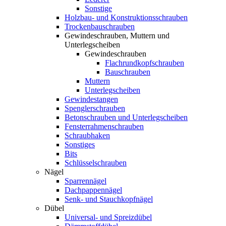
Sonstige
Holzbau- und Konstruktionsschrauben
Trockenbauschrauben
Gewindeschrauben, Muttern und
Unterlegscheiben
Gewindeschrauben
Flachrundkopfschrauben
Bauschrauben
Muttern
Unterlegscheiben
Gewindestangen
Spenglerschrauben
Betonschrauben und Unterlegscheiben
Fensterrahmenschrauben
Schraubhaken
Sonstiges
Bits
Schlüsselschrauben
Nägel
Sparrennägel
Dachpappennägel
Senk- und Stauchkopfnägel
Dübel
Universal- und Spreizdübel