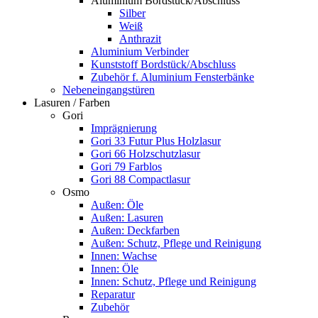
Aluminium Bordstück/Abschluss
Silber
Weiß
Anthrazit
Aluminium Verbinder
Kunststoff Bordstück/Abschluss
Zubehör f. Aluminium Fensterbänke
Nebeneingangstüren
Lasuren / Farben
Gori
Imprägnierung
Gori 33 Futur Plus Holzlasur
Gori 66 Holzschutzlasur
Gori 79 Farblos
Gori 88 Compactlasur
Osmo
Außen: Öle
Außen: Lasuren
Außen: Deckfarben
Außen: Schutz, Pflege und Reinigung
Innen: Wachse
Innen: Öle
Innen: Schutz, Pflege und Reinigung
Reparatur
Zubehör