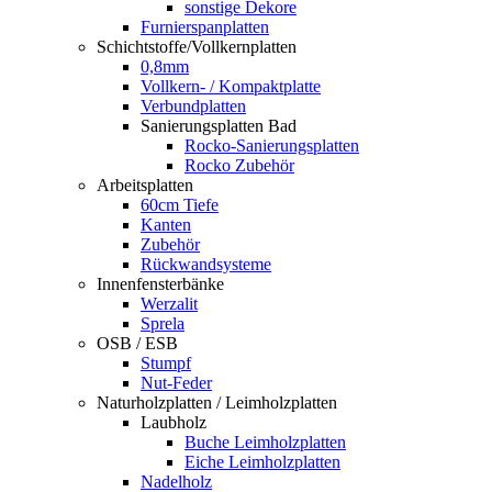
sonstige Dekore
Furnierspanplatten
Schichtstoffe/Vollkernplatten
0,8mm
Vollkern- / Kompaktplatte
Verbundplatten
Sanierungsplatten Bad
Rocko-Sanierungsplatten
Rocko Zubehör
Arbeitsplatten
60cm Tiefe
Kanten
Zubehör
Rückwandsysteme
Innenfensterbänke
Werzalit
Sprela
OSB / ESB
Stumpf
Nut-Feder
Naturholzplatten / Leimholzplatten
Laubholz
Buche Leimholzplatten
Eiche Leimholzplatten
Nadelholz