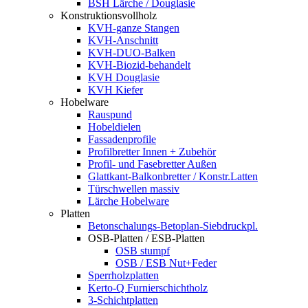
BSH Lärche / Douglasie
Konstruktionsvollholz
KVH-ganze Stangen
KVH-Anschnitt
KVH-DUO-Balken
KVH-Biozid-behandelt
KVH Douglasie
KVH Kiefer
Hobelware
Rauspund
Hobeldielen
Fassadenprofile
Profilbretter Innen + Zubehör
Profil- und Fasebretter Außen
Glattkant-Balkonbretter / Konstr.Latten
Türschwellen massiv
Lärche Hobelware
Platten
Betonschalungs-Betoplan-Siebdruckpl.
OSB-Platten / ESB-Platten
OSB stumpf
OSB / ESB Nut+Feder
Sperrholzplatten
Kerto-Q Furnierschichtholz
3-Schichtplatten