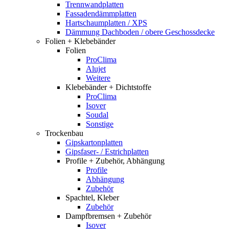
Trennwandplatten
Fassadendämmplatten
Hartschaumplatten / XPS
Dämmung Dachboden / obere Geschossdecke
Folien + Klebebänder
Folien
ProClima
Alujet
Weitere
Klebebänder + Dichtstoffe
ProClima
Isover
Soudal
Sonstige
Trockenbau
Gipskartonplatten
Gipsfaser- / Estrichplatten
Profile + Zubehör, Abhängung
Profile
Abhängung
Zubehör
Spachtel, Kleber
Zubehör
Dampfbremsen + Zubehör
Isover