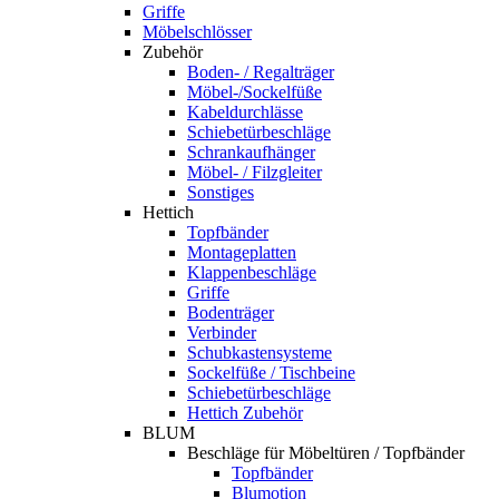
Griffe
Möbelschlösser
Zubehör
Boden- / Regalträger
Möbel-/Sockelfüße
Kabeldurchlässe
Schiebetürbeschläge
Schrankaufhänger
Möbel- / Filzgleiter
Sonstiges
Hettich
Topfbänder
Montageplatten
Klappenbeschläge
Griffe
Bodenträger
Verbinder
Schubkastensysteme
Sockelfüße / Tischbeine
Schiebetürbeschläge
Hettich Zubehör
BLUM
Beschläge für Möbeltüren / Topfbänder
Topfbänder
Blumotion