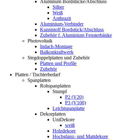
Aluminum Bordstücke/Abschluss
Silber
Weiß
Anthrazit
Aluminium-Verbinder
Kunststoff Bordstück/Abschluss
Zubehör f. Aluminium Fensterbänke
Photovoltaik
Indach-Montage
Balkonkraftwerk
Stegdoppelplatten und Zubehör
Platten und Profile
Zubehör
Platten / Tischlerbedarf
Spanplatten
Rohspanplatten
Stumpf
P2 (V20)
P3 (V100)
Leichtspanplatte
Dekorplatten
UniDekore
weiß
Holzdekore
Hochglanz- und Mattdekore