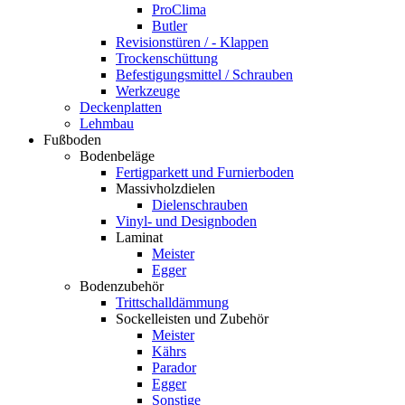
ProClima
Butler
Revisionstüren / - Klappen
Trockenschüttung
Befestigungsmittel / Schrauben
Werkzeuge
Deckenplatten
Lehmbau
Fußboden
Bodenbeläge
Fertigparkett und Furnierboden
Massivholzdielen
Dielenschrauben
Vinyl- und Designboden
Laminat
Meister
Egger
Bodenzubehör
Trittschalldämmung
Sockelleisten und Zubehör
Meister
Kährs
Parador
Egger
Sonstige