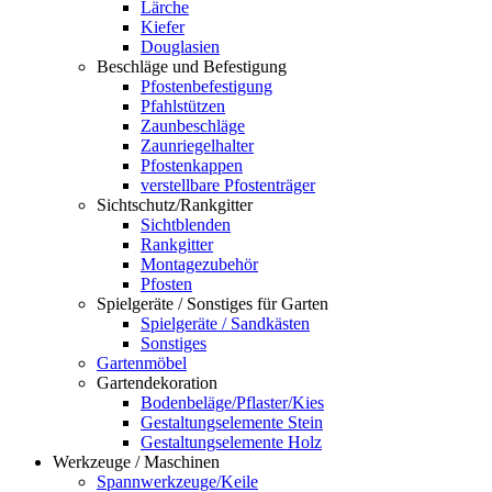
Lärche
Kiefer
Douglasien
Beschläge und Befestigung
Pfostenbefestigung
Pfahlstützen
Zaunbeschläge
Zaunriegelhalter
Pfostenkappen
verstellbare Pfostenträger
Sichtschutz/Rankgitter
Sichtblenden
Rankgitter
Montagezubehör
Pfosten
Spielgeräte / Sonstiges für Garten
Spielgeräte / Sandkästen
Sonstiges
Gartenmöbel
Gartendekoration
Bodenbeläge/Pflaster/Kies
Gestaltungselemente Stein
Gestaltungselemente Holz
Werkzeuge / Maschinen
Spannwerkzeuge/Keile