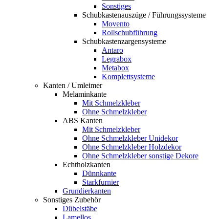
Sonstiges
Schubkastenauszüge / Führungssysteme
Movento
Rollschubführung
Schubkastenzargensysteme
Antaro
Legrabox
Metabox
Komplettsysteme
Kanten / Umleimer
Melaminkante
Mit Schmelzkleber
Ohne Schmelzkleber
ABS Kanten
Mit Schmelzkleber
Ohne Schmelzkleber Unidekor
Ohne Schmelzkleber Holzdekor
Ohne Schmelzkleber sonstige Dekore
Echtholzkanten
Dünnkante
Starkfurnier
Grundierkanten
Sonstiges Zubehör
Dübelstäbe
Lamellos