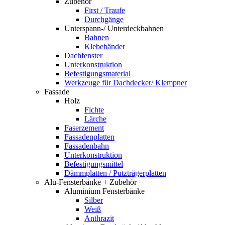
Zubehör
First / Traufe
Durchgänge
Unterspann-/ Unterdeckbahnen
Bahnen
Klebebänder
Dachfenster
Unterkonstruktion
Befestigungsmaterial
Werkzeuge für Dachdecker/ Klempner
Fassade
Holz
Fichte
Lärche
Faserzement
Fassadenplatten
Fassadenbahn
Unterkonstruktion
Befestigungsmittel
Dämmplatten / Putzträgerplatten
Alu-Fensterbänke + Zubehör
Aluminium Fensterbänke
Silber
Weiß
Anthrazit