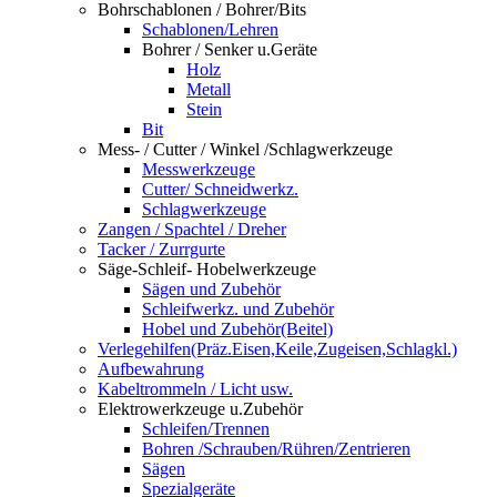
Bohrschablonen / Bohrer/Bits
Schablonen/Lehren
Bohrer / Senker u.Geräte
Holz
Metall
Stein
Bit
Mess- / Cutter / Winkel /Schlagwerkzeuge
Messwerkzeuge
Cutter/ Schneidwerkz.
Schlagwerkzeuge
Zangen / Spachtel / Dreher
Tacker / Zurrgurte
Säge-Schleif- Hobelwerkzeuge
Sägen und Zubehör
Schleifwerkz. und Zubehör
Hobel und Zubehör(Beitel)
Verlegehilfen(Präz.Eisen,Keile,Zugeisen,Schlagkl.)
Aufbewahrung
Kabeltrommeln / Licht usw.
Elektrowerkzeuge u.Zubehör
Schleifen/Trennen
Bohren /Schrauben/Rühren/Zentrieren
Sägen
Spezialgeräte