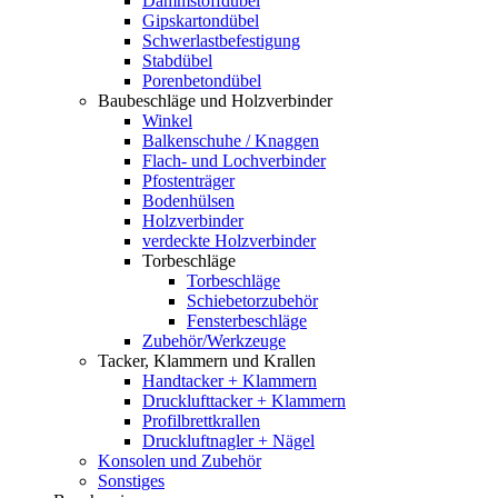
Dämmstoffdübel
Gipskartondübel
Schwerlastbefestigung
Stabdübel
Porenbetondübel
Baubeschläge und Holzverbinder
Winkel
Balkenschuhe / Knaggen
Flach- und Lochverbinder
Pfostenträger
Bodenhülsen
Holzverbinder
verdeckte Holzverbinder
Torbeschläge
Torbeschläge
Schiebetorzubehör
Fensterbeschläge
Zubehör/Werkzeuge
Tacker, Klammern und Krallen
Handtacker + Klammern
Drucklufttacker + Klammern
Profilbrettkrallen
Druckluftnagler + Nägel
Konsolen und Zubehör
Sonstiges