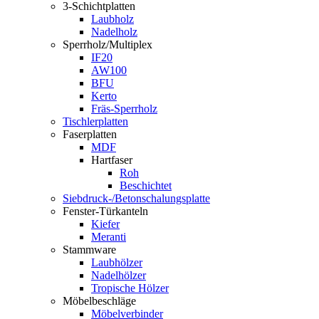
3-Schichtplatten
Laubholz
Nadelholz
Sperrholz/Multiplex
IF20
AW100
BFU
Kerto
Fräs-Sperrholz
Tischlerplatten
Faserplatten
MDF
Hartfaser
Roh
Beschichtet
Siebdruck-/Betonschalungsplatte
Fenster-Türkanteln
Kiefer
Meranti
Stammware
Laubhölzer
Nadelhölzer
Tropische Hölzer
Möbelbeschläge
Möbelverbinder