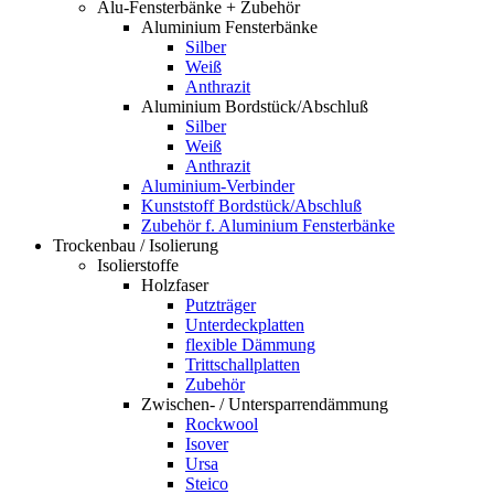
Alu-Fensterbänke + Zubehör
Aluminium Fensterbänke
Silber
Weiß
Anthrazit
Aluminium Bordstück/Abschluß
Silber
Weiß
Anthrazit
Aluminium-Verbinder
Kunststoff Bordstück/Abschluß
Zubehör f. Aluminium Fensterbänke
Trockenbau / Isolierung
Isolierstoffe
Holzfaser
Putzträger
Unterdeckplatten
flexible Dämmung
Trittschallplatten
Zubehör
Zwischen- / Untersparrendämmung
Rockwool
Isover
Ursa
Steico