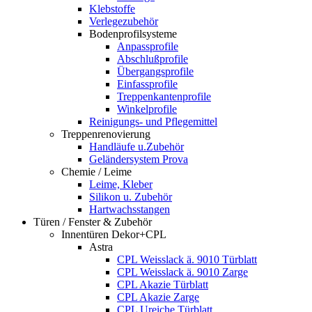
Klebstoffe
Verlegezubehör
Bodenprofilsysteme
Anpassprofile
Abschlußprofile
Übergangsprofile
Einfassprofile
Treppenkantenprofile
Winkelprofile
Reinigungs- und Pflegemittel
Treppenrenovierung
Handläufe u.Zubehör
Geländersystem Prova
Chemie / Leime
Leime, Kleber
Silikon u. Zubehör
Hartwachsstangen
Türen / Fenster & Zubehör
Innentüren Dekor+CPL
Astra
CPL Weisslack ä. 9010 Türblatt
CPL Weisslack ä. 9010 Zarge
CPL Akazie Türblatt
CPL Akazie Zarge
CPL Ureiche Türblatt