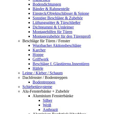
Bodendichtungen
Bänder & Rahmenteile
Einsteck/Objektschlösser & Spione
Sonstige Beschläge & Zubehör
Lüftungsgitter & Türschließer
Dichtgummi & Umleimer
Montagehilfen für Türen
Montagezubehör für den Türenprofi
Beschläge für Türen / Fenster
Wurzbacher Aktionsbeschläge
Karcher
Hoppe
Griffwerk
Beschläge f. Glastürenu.Innentüren
Häfele
Leime / Kleber / Schaum
Dachfenster / Bodentreppen
Bodentreppen
Schiebetürsysteme
Alu-Fensterbänke + Zubehör
Aluminium Fensterbänke
Silber
Weiß
Anthrazit