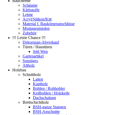
Bauchemie
Schäume
Klebstoffe
Leime
Acryl/Silikon/Kitt
Material f. Baukörperanschlüsse
Montagepistolen
Zubehör
!!! Letzte Chance !!!
Dekorspan-Abverkauf
Türen / Haustüren
Jeld Wen
Gartenartikel
Sonstiges
Altholz
Holzbau
Schnittholz
Latten
Kantholz
Bohlen / Rohhobler
Keilbohlen / Holzkeile
Dachschalung
Brettschichtholz
BSH-ganze Stangen
BSH-Anschnitte