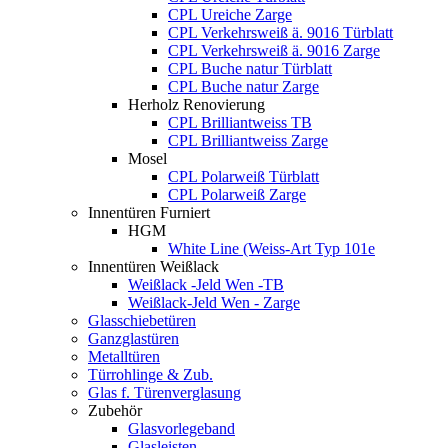
CPL Ureiche Zarge
CPL Verkehrsweiß ä. 9016 Türblatt
CPL Verkehrsweiß ä. 9016 Zarge
CPL Buche natur Türblatt
CPL Buche natur Zarge
Herholz Renovierung
CPL Brilliantweiss TB
CPL Brilliantweiss Zarge
Mosel
CPL Polarweiß Türblatt
CPL Polarweiß Zarge
Innentüren Furniert
HGM
White Line (Weiss-Art Typ 101e
Innentüren Weißlack
Weißlack -Jeld Wen -TB
Weißlack-Jeld Wen - Zarge
Glasschiebetüren
Ganzglastüren
Metalltüren
Türrohlinge & Zub.
Glas f. Türenverglasung
Zubehör
Glasvorlegeband
Glasleisten