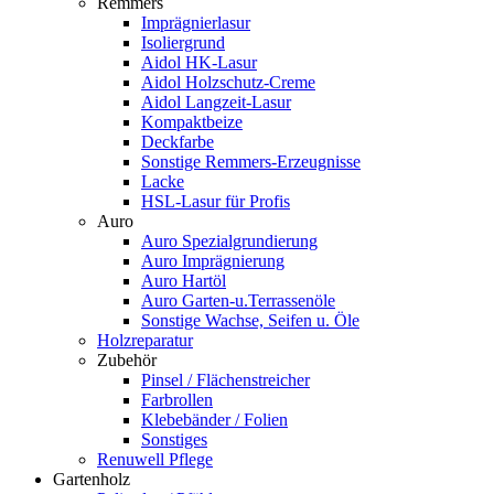
Remmers
Imprägnierlasur
Isoliergrund
Aidol HK-Lasur
Aidol Holzschutz-Creme
Aidol Langzeit-Lasur
Kompaktbeize
Deckfarbe
Sonstige Remmers-Erzeugnisse
Lacke
HSL-Lasur für Profis
Auro
Auro Spezialgrundierung
Auro Imprägnierung
Auro Hartöl
Auro Garten-u.Terrassenöle
Sonstige Wachse, Seifen u. Öle
Holzreparatur
Zubehör
Pinsel / Flächenstreicher
Farbrollen
Klebebänder / Folien
Sonstiges
Renuwell Pflege
Gartenholz