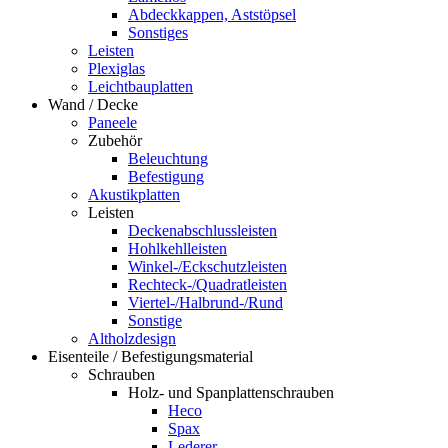
Abdeckkappen, Aststöpsel
Sonstiges
Leisten
Plexiglas
Leichtbauplatten
Wand / Decke
Paneele
Zubehör
Beleuchtung
Befestigung
Akustikplatten
Leisten
Deckenabschlussleisten
Hohlkehlleisten
Winkel-/Eckschutzleisten
Rechteck-/Quadratleisten
Viertel-/Halbrund-/Rund
Sonstige
Altholzdesign
Eisenteile / Befestigungsmaterial
Schrauben
Holz- und Spanplattenschrauben
Heco
Spax
Lederer