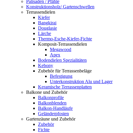
Palisaden / Pfähle
Konstruktionsholz/ Gartenschwellen
Terrassendielen
Kiefer
Bangkirai
Douglasie
Lärche
Thermo-Esche-Kiefer-Fichte
Komposit-Terrassendielen
Megawood
Apex
Bodendielen Spezialitäten
Kebony
Zubehör für Terrassenbeläge
Befestigung
Unterkonstruktion Alu und Lager
Keramische Terrassenplatten
Balkone und Zubehör
Balkonprofile
Balkonblenden
Balkon-Handläufe
Geländerpfosten
Gartenzäune und Zubehör
Zubehör
Fichte