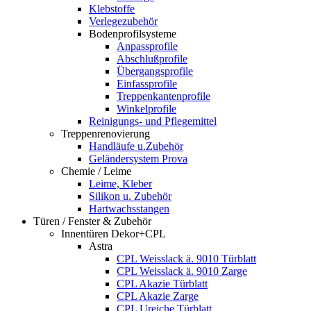
Klebstoffe
Verlegezubehör
Bodenprofilsysteme
Anpassprofile
Abschlußprofile
Übergangsprofile
Einfassprofile
Treppenkantenprofile
Winkelprofile
Reinigungs- und Pflegemittel
Treppenrenovierung
Handläufe u.Zubehör
Geländersystem Prova
Chemie / Leime
Leime, Kleber
Silikon u. Zubehör
Hartwachsstangen
Türen / Fenster & Zubehör
Innentüren Dekor+CPL
Astra
CPL Weisslack ä. 9010 Türblatt
CPL Weisslack ä. 9010 Zarge
CPL Akazie Türblatt
CPL Akazie Zarge
CPL Ureiche Türblatt