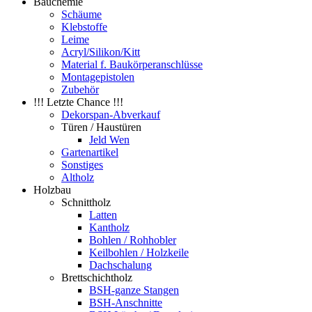
Bauchemie
Schäume
Klebstoffe
Leime
Acryl/Silikon/Kitt
Material f. Baukörperanschlüsse
Montagepistolen
Zubehör
!!! Letzte Chance !!!
Dekorspan-Abverkauf
Türen / Haustüren
Jeld Wen
Gartenartikel
Sonstiges
Altholz
Holzbau
Schnittholz
Latten
Kantholz
Bohlen / Rohhobler
Keilbohlen / Holzkeile
Dachschalung
Brettschichtholz
BSH-ganze Stangen
BSH-Anschnitte