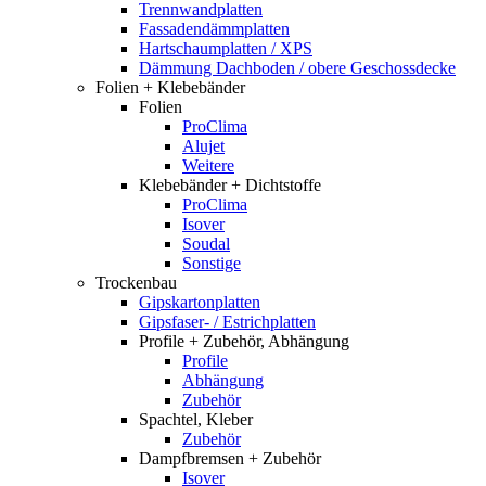
Trennwandplatten
Fassadendämmplatten
Hartschaumplatten / XPS
Dämmung Dachboden / obere Geschossdecke
Folien + Klebebänder
Folien
ProClima
Alujet
Weitere
Klebebänder + Dichtstoffe
ProClima
Isover
Soudal
Sonstige
Trockenbau
Gipskartonplatten
Gipsfaser- / Estrichplatten
Profile + Zubehör, Abhängung
Profile
Abhängung
Zubehör
Spachtel, Kleber
Zubehör
Dampfbremsen + Zubehör
Isover