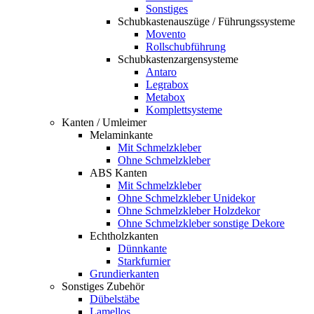
Sonstiges
Schubkastenauszüge / Führungssysteme
Movento
Rollschubführung
Schubkastenzargensysteme
Antaro
Legrabox
Metabox
Komplettsysteme
Kanten / Umleimer
Melaminkante
Mit Schmelzkleber
Ohne Schmelzkleber
ABS Kanten
Mit Schmelzkleber
Ohne Schmelzkleber Unidekor
Ohne Schmelzkleber Holzdekor
Ohne Schmelzkleber sonstige Dekore
Echtholzkanten
Dünnkante
Starkfurnier
Grundierkanten
Sonstiges Zubehör
Dübelstäbe
Lamellos