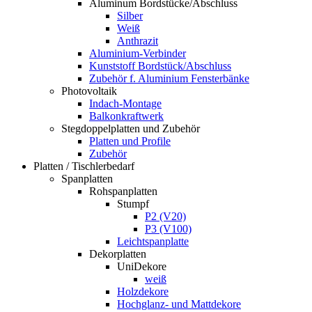
Aluminum Bordstücke/Abschluss
Silber
Weiß
Anthrazit
Aluminium-Verbinder
Kunststoff Bordstück/Abschluss
Zubehör f. Aluminium Fensterbänke
Photovoltaik
Indach-Montage
Balkonkraftwerk
Stegdoppelplatten und Zubehör
Platten und Profile
Zubehör
Platten / Tischlerbedarf
Spanplatten
Rohspanplatten
Stumpf
P2 (V20)
P3 (V100)
Leichtspanplatte
Dekorplatten
UniDekore
weiß
Holzdekore
Hochglanz- und Mattdekore