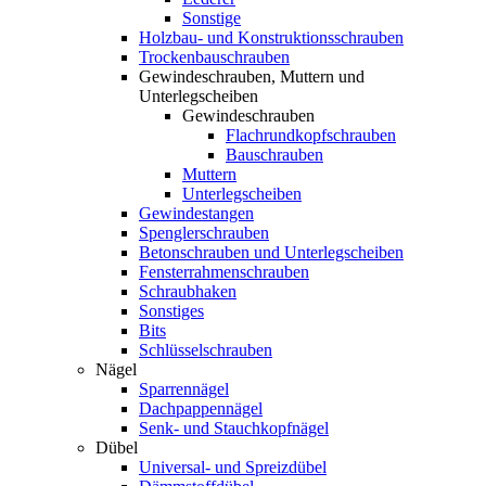
Sonstige
Holzbau- und Konstruktionsschrauben
Trockenbauschrauben
Gewindeschrauben, Muttern und
Unterlegscheiben
Gewindeschrauben
Flachrundkopfschrauben
Bauschrauben
Muttern
Unterlegscheiben
Gewindestangen
Spenglerschrauben
Betonschrauben und Unterlegscheiben
Fensterrahmenschrauben
Schraubhaken
Sonstiges
Bits
Schlüsselschrauben
Nägel
Sparrennägel
Dachpappennägel
Senk- und Stauchkopfnägel
Dübel
Universal- und Spreizdübel