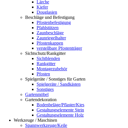
Lärche
Kiefer
Douglasien
Beschläge und Befestigung
Pfostenbefestigung
Pfahlstützen
Zaunbeschläge
Zaunriegelhalter
Pfostenkappen
verstellbare Pfostenträger
Sichtschutz/Rankgitter
Sichtblenden
Rankgitter
Montagezubehör
Pfosten
Spielgeräte / Sonstiges für Garten
Spielgeräte / Sandkästen
Sonstiges
Gartenmöbel
Gartendekoration
Bodenbeläge/Pflaster/Kies
Gestaltungselemente Stein
Gestaltungselemente Holz
Werkzeuge / Maschinen
Spannwerkzeuge/Keile