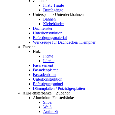
Zubehör
First / Traufe
Durchgänge
Unterspann-/ Unterdeckbahnen
Bahnen
Klebebänder
Dachfenster
Unterkonstruktion
Befestigungsmaterial
Werkzeuge für Dachdecker/ Klempner
Fassade
Holz
Fichte
Lärche
Faserzement
Fassadenplatten
Fassadenbahn
Unterkonstruktion
Befestigungsmittel
Dämmplatten / Putzträgerplatten
Alu-Fensterbänke + Zubehör
Aluminium Fensterbänke
Silber
Weiß
Anthrazit