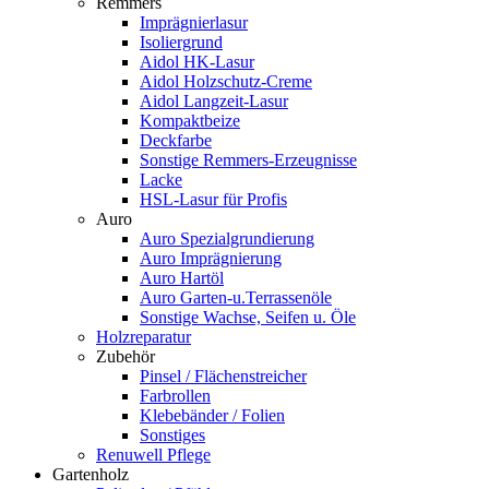
Remmers
Imprägnierlasur
Isoliergrund
Aidol HK-Lasur
Aidol Holzschutz-Creme
Aidol Langzeit-Lasur
Kompaktbeize
Deckfarbe
Sonstige Remmers-Erzeugnisse
Lacke
HSL-Lasur für Profis
Auro
Auro Spezialgrundierung
Auro Imprägnierung
Auro Hartöl
Auro Garten-u.Terrassenöle
Sonstige Wachse, Seifen u. Öle
Holzreparatur
Zubehör
Pinsel / Flächenstreicher
Farbrollen
Klebebänder / Folien
Sonstiges
Renuwell Pflege
Gartenholz