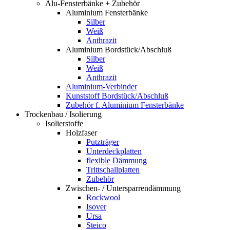
Alu-Fensterbänke + Zubehör
Aluminium Fensterbänke
Silber
Weiß
Anthrazit
Aluminium Bordstück/Abschluß
Silber
Weiß
Anthrazit
Aluminium-Verbinder
Kunststoff Bordstück/Abschluß
Zubehör f. Aluminium Fensterbänke
Trockenbau / Isolierung
Isolierstoffe
Holzfaser
Putzträger
Unterdeckplatten
flexible Dämmung
Trittschallplatten
Zubehör
Zwischen- / Untersparrendämmung
Rockwool
Isover
Ursa
Steico