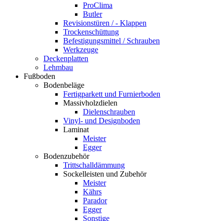
ProClima
Butler
Revisionstüren / - Klappen
Trockenschüttung
Befestigungsmittel / Schrauben
Werkzeuge
Deckenplatten
Lehmbau
Fußboden
Bodenbeläge
Fertigparkett und Furnierboden
Massivholzdielen
Dielenschrauben
Vinyl- und Designboden
Laminat
Meister
Egger
Bodenzubehör
Trittschalldämmung
Sockelleisten und Zubehör
Meister
Kährs
Parador
Egger
Sonstige