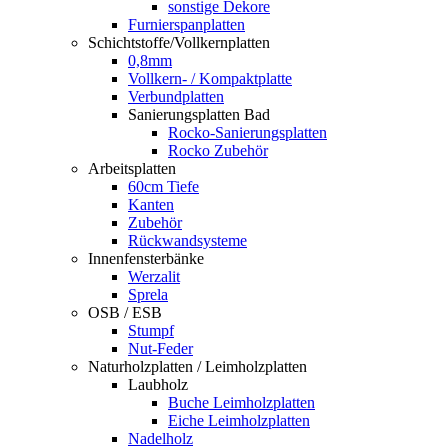
sonstige Dekore
Furnierspanplatten
Schichtstoffe/Vollkernplatten
0,8mm
Vollkern- / Kompaktplatte
Verbundplatten
Sanierungsplatten Bad
Rocko-Sanierungsplatten
Rocko Zubehör
Arbeitsplatten
60cm Tiefe
Kanten
Zubehör
Rückwandsysteme
Innenfensterbänke
Werzalit
Sprela
OSB / ESB
Stumpf
Nut-Feder
Naturholzplatten / Leimholzplatten
Laubholz
Buche Leimholzplatten
Eiche Leimholzplatten
Nadelholz