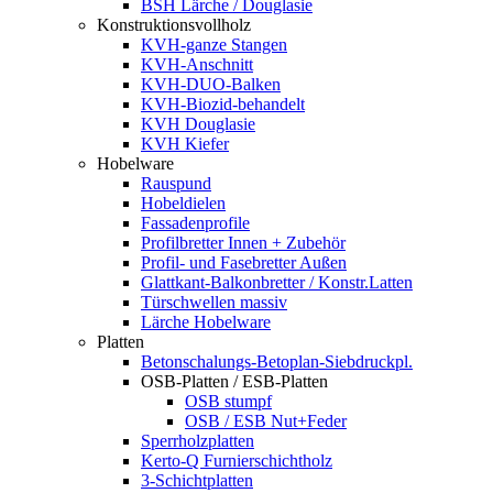
BSH Lärche / Douglasie
Konstruktionsvollholz
KVH-ganze Stangen
KVH-Anschnitt
KVH-DUO-Balken
KVH-Biozid-behandelt
KVH Douglasie
KVH Kiefer
Hobelware
Rauspund
Hobeldielen
Fassadenprofile
Profilbretter Innen + Zubehör
Profil- und Fasebretter Außen
Glattkant-Balkonbretter / Konstr.Latten
Türschwellen massiv
Lärche Hobelware
Platten
Betonschalungs-Betoplan-Siebdruckpl.
OSB-Platten / ESB-Platten
OSB stumpf
OSB / ESB Nut+Feder
Sperrholzplatten
Kerto-Q Furnierschichtholz
3-Schichtplatten