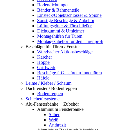
Bodendichtungen
Bänder & Rahmenteile
Einsteck/Objektschlösser & Spione
Sonstige Beschläge & Zubehör
Lüftungsgitter & Türschließer
Dichtgummi & Umleimer
Montagehilfen für Türen
Montagezubehör für den Türenprofi
Beschläge für Türen / Fenster
Wurzbacher Aktionsbeschläge
Karcher
Hoppe
Griffwerk
Beschläge f. Glastürenu.Innentüren
Häfele
Leime / Kleber / Schaum
Dachfenster / Bodentreppen
Bodentreppen
Schiebetürsysteme
Alu-Fensterbänke + Zubehör
Aluminium Fensterbänke
Silber
Weiß
Anthrazit