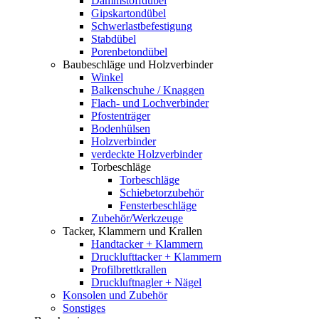
Dämmstoffdübel
Gipskartondübel
Schwerlastbefestigung
Stabdübel
Porenbetondübel
Baubeschläge und Holzverbinder
Winkel
Balkenschuhe / Knaggen
Flach- und Lochverbinder
Pfostenträger
Bodenhülsen
Holzverbinder
verdeckte Holzverbinder
Torbeschläge
Torbeschläge
Schiebetorzubehör
Fensterbeschläge
Zubehör/Werkzeuge
Tacker, Klammern und Krallen
Handtacker + Klammern
Drucklufttacker + Klammern
Profilbrettkrallen
Druckluftnagler + Nägel
Konsolen und Zubehör
Sonstiges