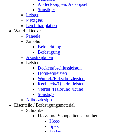
Abdeckkappen, Aststöpsel
Sonstiges
Leisten
Plexiglas
Leichtbauplatten
Wand / Decke
Paneele
Zubehör
Beleuchtung
Befestigung
Akustikplatten
Leisten
Deckenabschlussleisten
Hohlkehlleisten
Winkel-/Eckschutzleisten
Rechteck-/Quadratleisten
Viertel-/Halbrund-/Rund
Sonstige
Altholzdesign
Eisenteile / Befestigungsmaterial
Schrauben
Holz- und Spanplattenschrauben
Heco
Spax
Lederer