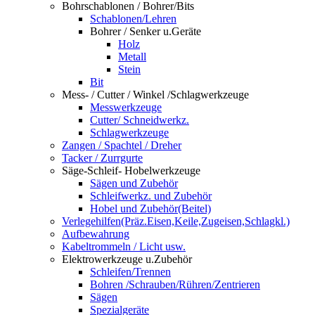
Bohrschablonen / Bohrer/Bits
Schablonen/Lehren
Bohrer / Senker u.Geräte
Holz
Metall
Stein
Bit
Mess- / Cutter / Winkel /Schlagwerkzeuge
Messwerkzeuge
Cutter/ Schneidwerkz.
Schlagwerkzeuge
Zangen / Spachtel / Dreher
Tacker / Zurrgurte
Säge-Schleif- Hobelwerkzeuge
Sägen und Zubehör
Schleifwerkz. und Zubehör
Hobel und Zubehör(Beitel)
Verlegehilfen(Präz.Eisen,Keile,Zugeisen,Schlagkl.)
Aufbewahrung
Kabeltrommeln / Licht usw.
Elektrowerkzeuge u.Zubehör
Schleifen/Trennen
Bohren /Schrauben/Rühren/Zentrieren
Sägen
Spezialgeräte