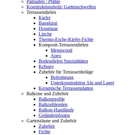
Palisaden / Pfähle
Konstruktionsholz/ Gartenschwellen
Terrassendielen
Kiefer
Bangkirai
Douglasie
Lärche
Thermo-Esche-Kiefer-Fichte
Komposit-Terrassendielen
Megawood
Apex
Bodendielen Spezialitäten
Kebony
Zubehör für Terrassenbeläge
Befestigung
Unterkonstruktion Alu und Lager
Keramische Terrassenplatten
Balkone und Zubehör
Balkonprofile
Balkonblenden
Balkon-Handläufe
Geländerpfosten
Gartenzäune und Zubehör
Zubehör
Fichte