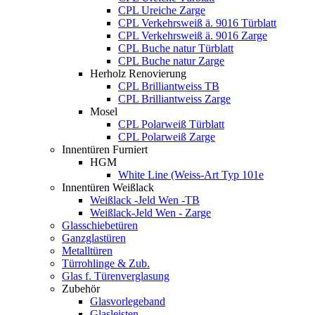
CPL Ureiche Zarge
CPL Verkehrsweiß ä. 9016 Türblatt
CPL Verkehrsweiß ä. 9016 Zarge
CPL Buche natur Türblatt
CPL Buche natur Zarge
Herholz Renovierung
CPL Brilliantweiss TB
CPL Brilliantweiss Zarge
Mosel
CPL Polarweiß Türblatt
CPL Polarweiß Zarge
Innentüren Furniert
HGM
White Line (Weiss-Art Typ 101e
Innentüren Weißlack
Weißlack -Jeld Wen -TB
Weißlack-Jeld Wen - Zarge
Glasschiebetüren
Ganzglastüren
Metalltüren
Türrohlinge & Zub.
Glas f. Türenverglasung
Zubehör
Glasvorlegeband
Glasleisten