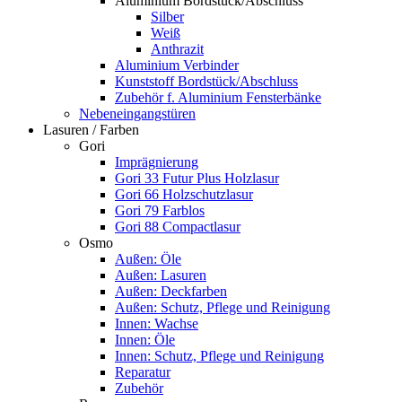
Aluminium Bordstück/Abschluss
Silber
Weiß
Anthrazit
Aluminium Verbinder
Kunststoff Bordstück/Abschluss
Zubehör f. Aluminium Fensterbänke
Nebeneingangstüren
Lasuren / Farben
Gori
Imprägnierung
Gori 33 Futur Plus Holzlasur
Gori 66 Holzschutzlasur
Gori 79 Farblos
Gori 88 Compactlasur
Osmo
Außen: Öle
Außen: Lasuren
Außen: Deckfarben
Außen: Schutz, Pflege und Reinigung
Innen: Wachse
Innen: Öle
Innen: Schutz, Pflege und Reinigung
Reparatur
Zubehör