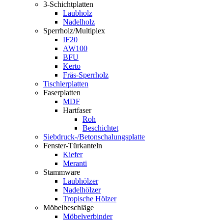
3-Schichtplatten
Laubholz
Nadelholz
Sperrholz/Multiplex
IF20
AW100
BFU
Kerto
Fräs-Sperrholz
Tischlerplatten
Faserplatten
MDF
Hartfaser
Roh
Beschichtet
Siebdruck-/Betonschalungsplatte
Fenster-Türkanteln
Kiefer
Meranti
Stammware
Laubhölzer
Nadelhölzer
Tropische Hölzer
Möbelbeschläge
Möbelverbinder