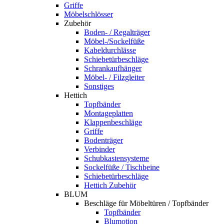
Griffe
Möbelschlösser
Zubehör
Boden- / Regalträger
Möbel-/Sockelfüße
Kabeldurchlässe
Schiebetürbeschläge
Schrankaufhänger
Möbel- / Filzgleiter
Sonstiges
Hettich
Topfbänder
Montageplatten
Klappenbeschläge
Griffe
Bodenträger
Verbinder
Schubkastensysteme
Sockelfüße / Tischbeine
Schiebetürbeschläge
Hettich Zubehör
BLUM
Beschläge für Möbeltüren / Topfbänder
Topfbänder
Blumotion